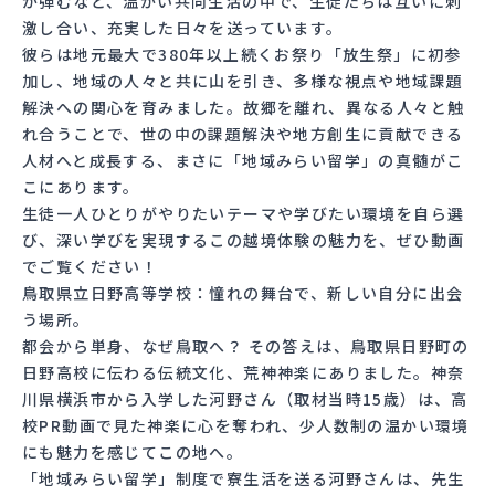
が弾むなど、温かい共同生活の中で、生徒たちは互いに刺
激し合い、充実した日々を送っています。
彼らは地元最大で380年以上続くお祭り「放生祭」に初参
加し、地域の人々と共に山を引き、多様な視点や地域課題
解決への関心を育みました。故郷を離れ、異なる人々と触
れ合うことで、世の中の課題解決や地方創生に貢献できる
人材へと成長する、まさに「地域みらい留学」の真髄がこ
こにあります。
生徒一人ひとりがやりたいテーマや学びたい環境を自ら選
び、深い学びを実現するこの越境体験の魅力を、ぜひ動画
でご覧ください！
鳥取県立日野高等学校：憧れの舞台で、新しい自分に出会
う場所。
都会から単身、なぜ鳥取へ？ その答えは、鳥取県日野町の
日野高校に伝わる伝統文化、荒神神楽にありました。神奈
川県横浜市から入学した河野さん（取材当時15歳）は、高
校PR動画で見た神楽に心を奪われ、少人数制の温かい環境
にも魅力を感じてこの地へ。
「地域みらい留学」制度で寮生活を送る河野さんは、先生