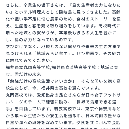
さらに、卒業生の坂下さんは、「島の生産者の力になりた
い」とホテル料理人として隠岐島に戻ってきました。高齢
化や担い手不足に悩む農家のため、食材のストーリーを伝
え、生産者と客を繋ぐ取り組みをしています。高校時代に
培った地域との繋がりが、卒業後も彼らの人生を豊かに
し、島の活力となっているのです。
学びだけでなく、地域との深い繋がりや未来の生き方まで
見つけられる「地域みらい留学」。ぜひ動画で、その魅力
に触れてみてください。
福井県立丸岡高等学校/福井県立若狭高等学校：地域と育
む、君だけの未来
「勉強だけの高校生活でいいのか」—そんな問いを抱く高
校生たちが、今、福井県の高校を選んでいます。
丸岡高校では、愛知出身の足立さんらが日本女子フットサ
ルリーグのチームで練習に励み、「世界で活躍できる選
手」を目指しています。若狭高校では、東京や神奈川など
から集った生徒たちが寮生活を送る中、日本海側の豊かな
自然や海への興味を深めています。夕食を共に囲んで会話