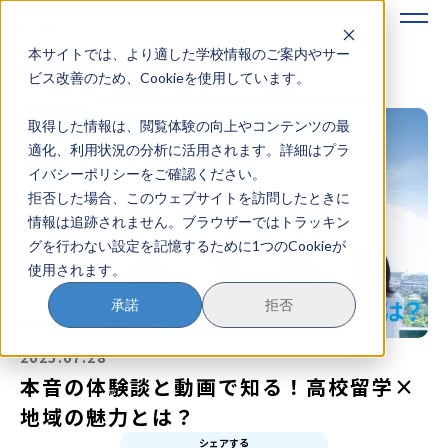
本サイトでは、より適した学校情報のご案内やサー
地域みらい留学のすすめかた
ビス改善のため、Cookieを使用しています。
取得した情報は、閲覧体験の向上やコンテンツの最
地域みらい留学とは
適化、利用状況の分析に活用されます。詳細はプラ
イバシーポリシーをご確認ください。
学校を探す
拒否した場合、このウェブサイトを訪問したときに
情報は追跡されません。ブラウザーではトラッキン
イベントを探す
グを行わない設定を記憶するために1つのCookieが
使用されます。
おためし地域留学
承諾
拒否
マガジン
2025.07.28
奨学金について
本音の体験談と動画で知る！高校留学×
地域の魅力とは？
シェアする
？
イベント参加方法