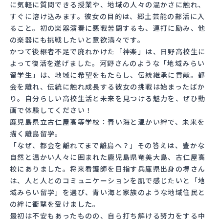
に気軽に質問できる授業や、地域の人々の温かさに触れ、
すぐに溶け込みます。彼女の目的は、郷土芸能の部活に入
ること。初の楽器演奏に悪戦苦闘するも、連打に励み、他
の楽器にも挑戦したいと意欲満々です。
かつて後継者不足で廃れかけた「神楽」は、日野高校生に
よって復活を遂げました。河野さんのような「地域みらい
留学生」は、地域に希望をもたらし、伝統継承に貢献。都
会を離れ、伝統に触れ成長する彼女の挑戦は始まったばか
り。自分らしい高校生活と未来を見つける魅力を、ぜひ動
画で体験してください！
鹿児島県立古仁屋高等学校：青い海と温かい絆で、未来を
描く離島留学。
「なぜ、都会を離れてまで離島へ？」その答えは、豊かな
自然と温かい人々に囲まれた鹿児島県奄美大島、古仁屋高
校にありました。将来看護師を目指す兵庫県出身の堺さん
は、人と人とのコミュニケーションを肌で感じたいと「地
域みらい留学」を選び、青い海と家族のような地域住民と
の絆に衝撃を受けました。
最初は不安もあったものの、自ら打ち解ける努力をする中