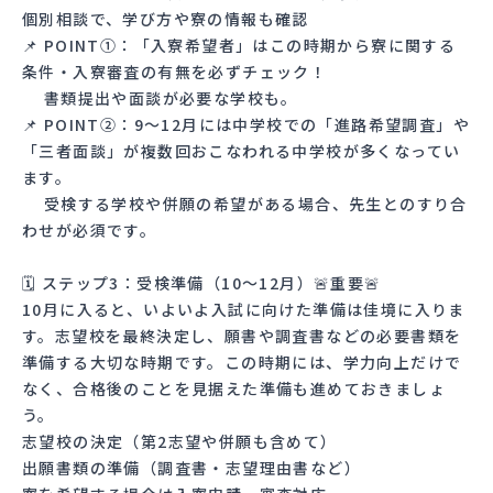
個別相談で、学び方や寮の情報も確認
📌 POINT①：「入寮希望者」はこの時期から寮に関する
条件・入寮審査の有無を必ずチェック！
書類提出や面談が必要な学校も。
📌 POINT②：9〜12月には中学校での「進路希望調査」や
「三者面談」が複数回おこなわれる中学校が多くなってい
ます。
受検する学校や併願の希望がある場合、先生とのすり合
わせが必須です。
🗓 ステップ3：受検準備（10〜12月）🚨重要🚨
10月に入ると、いよいよ入試に向けた準備は佳境に入りま
す。志望校を最終決定し、願書や調査書などの必要書類を
準備する大切な時期です。この時期には、学力向上だけで
なく、合格後のことを見据えた準備も進めておきましょ
う。
志望校の決定（第2志望や併願も含めて）
出願書類の準備（調査書・志望理由書など）