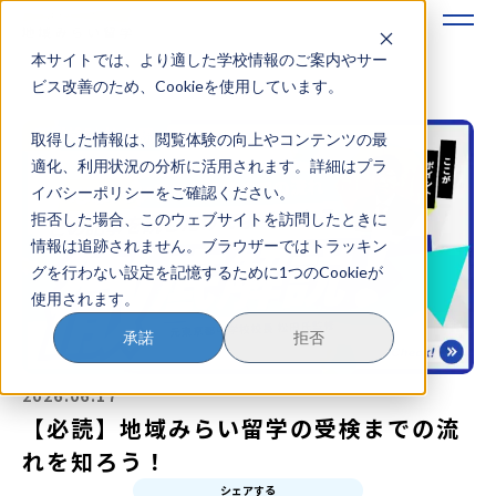
本サイトでは、より適した学校情報のご案内やサー
地域みらい留学のすすめかた
ビス改善のため、Cookieを使用しています。
取得した情報は、閲覧体験の向上やコンテンツの最
地域みらい留学とは
適化、利用状況の分析に活用されます。詳細はプラ
イバシーポリシーをご確認ください。
学校を探す
拒否した場合、このウェブサイトを訪問したときに
情報は追跡されません。ブラウザーではトラッキン
イベントを探す
グを行わない設定を記憶するために1つのCookieが
使用されます。
おためし地域留学
承諾
拒否
マガジン
2026.06.17
奨学金について
【必読】地域みらい留学の受検までの流
れを知ろう！
シェアする
？
イベント参加方法