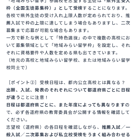
「地域みらい留学」参画校を志望する生徒は
「県外生受入
枠（全国生徒募集枠）」として受検
することになります。
各校で県外生徒の受け入れ上限人数が定められており、推
薦入試で枠の上限に達してしまう場合もありますし、二次
募集まで応募が可能な場合もあります。
一方で新たな例として「特色選抜」の中で複数の高校にお
いて募集領域として「地域みらい留学枠」を設定し、それ
ぞれに資格要件や人数を定める県も出てきています。
（地元の高校と地域みらい留学校、または地域みらい留学
校同士で）
［ポイント②］受検日程は、都内公立高校とは異なる？
出願、入試、発表のそれぞれについて都道府県ごとに日程
が違う
ことに注意！
日程は都道府県ごとに、また年度によっても異なります
の
で、必ず各道府県の教育委員会が公開する情報を確認して
ください。
志望校（道府県）の各日程を確認しながら、
推薦入試／一
般入試／二次募集および私立校受検をうまく組み合わせる