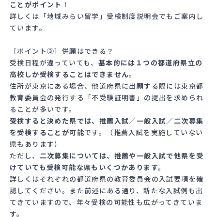
ことがポイント
！
詳しくは「地域みらい留学」受検制度説明会でもご案内し
ています。
［ポイント③］併願はできる？
受検日程が違っていても、
基本的には１つの都道府県立の
高校しか受検することはできません
。
住所が東京にある場合、他道府県に出願する際には東京都
教育委員会の発行する「不受験証明書」の提出を求められ
ることが多いです。
受検すると決めた県では、推薦入試／一般入試／二次募集
を受検することが可能
です。（推薦入試を実施していない
県もあります）
ただし、
二次募集については、推薦や一般入試で他県を受
けていても受検可能な県もいくつかあります。
詳しくはそれぞれの都道府県の教育委員会の入試要項を確
認してください。また前述にある通り、新たな入試例も出
てきていますので、年々受検の可能性も広がってきていま
す。