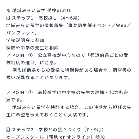
🪜 地域みらい留学 受検の流れ
🗓 ステップ1：高校探し（4〜6月）
地域みらい留学の情報収集（事務局主催イベント／Web／
パンフレット）
学校説明会に参加
家族や中学の先生と相談
📌 POINT①：公立高校が中心なので「都道府県ごとの受
検制度の違い」に注意。
例えば他県からの受検に特別枠がある場合や、調査書の
扱いが異なることがあります。
📌 POINT②：高校進学は中学校の先生の理解・協力も必
須です。
地域みらい留学を検討する場合、この時期から担任の先
生に希望を伝えておくことが大切です。
🗓 ステップ2：学校との接点づくり（7〜9月）
オープンスクール（現地 or オンライン）参加