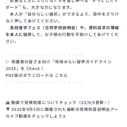
必要なときにさりげなく手を差し伸べる “そっとしたサ
ポート” も、大きな力になります。
本人が「自分らしい選択」ができるよう、背中をさりげ
なく押してあげてください。
高校進学フェス（合同学校説明会）や、資料請求の情報
を本人に提供
して、お子様の行動を手助けしてあげてくだ
さい。
‐‐‐‐‐‐‐‐‐‐‐‐‐‐‐‐‐‐
▷ 保護者の皆さま向け「地域みらい留学ガイドライン
2025」を Check！
PDF版のダウンロードは
こちら
‐‐‐‐‐‐‐‐‐‐‐‐‐‐‐‐‐‐
🎦 動画で受検制度についてチェック（25/9/5更新✨）
🎥 2025年9月5日に開催された最新の
受検制度説明会アー
カイブ動画
をチェックしよう📱