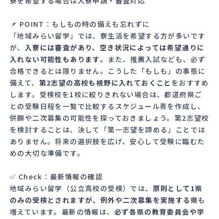
寮を希望する場合は入寮申請・審査対応
📌 POINT：もしもの時の備えも忘れずに
「地域みらい留学」では、寮生活を希望する方が多いです
が、
入寮には審査があり、空き状況によっては希望通りに
入れない可能性もあります
。また、推薦入試なども、必ず
合格できるとは限りません。こうした「もしも」の事態に
備えて、
第2志望の高校も視野に入れておくこと
をおすすめ
します。受検校を1校に絞りきれない場合は、都道府県ご
との受験日程を一覧で比較するスケジュール表を作成し、
併願や二次募集の可能性を探っておきましょう。第2志望校
を検討することは、決して「第一志望を諦める」ことでは
ありません。将来の選択肢を広げ、安心して受験に臨むた
めの大切な準備です。
✅ Check：最新情報の確認
地域みらい留学（公立高校の受検）では、
原則として1県
のみの受検とされますが、例外や二次募集を実施する県
も
増えています。最新の情報は、
必ず各県の教育委員会や学