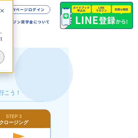
MYページログイン
留学
マガジン
奨学金について
。
1