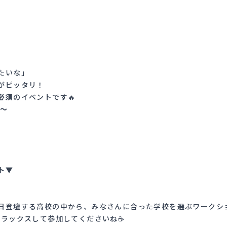
」
たいな」
がピッタリ！
必須
のイベントです🔥
0～
！
ト▼
日登壇する高校の中から、みなさんに合った学校を選ぶワークシ
ラックスして参加してくださいね☕️