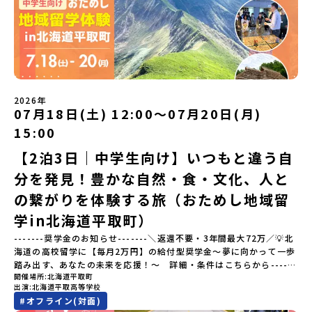
めてのひとり旅でも安心！現地でもスタッフがしっかりとサポート
す。 【STEP2】個別プログラム説明会（☆順次ページを公開しま
いたします。今回のフィールドは「佐賀県有田町（ありたちょ
す）〜「地域別のプログラム」を具体的に知りたい方へ〜 「現地で
う）」佐賀県の西部にある有田町は、江戸時代から400年以上続く
は何をするの？」という疑問にお答えする説明会です。その場所な
「窯業（ようぎょう）」の町。 窯（かま）で粘土を焼いてつくるも
らではのプログラムをたっぷりお伝えします！🚩現在公開中の個別
のづくりが、この町の文化として今も受け継がれています。世界で
説明会はこちらから（順次公開予定）【5/7(木)】北海道平取町
も知られる「有田焼」は、この窯業の中から生まれました。長い歴
【5/8(金)】熊本県芦北町▼おためし地域留学の情報▼おためし地域
史の中で積み重ねられてきた技術や工夫、そして“つくる人の想
留学の情報紹介ページ👉【こちらをクリック】「おためし地域留学
い”が、この町には残っています。また、文化施設が「日本遺産」や
体験」のプログラム開催情報を公式LINEにて配信中！ぜひご登録く
2026年
「日本の20世紀遺産」に認定されるなど日本を代表する伝統工芸の
07月18日(土) 12:00〜07月20日(月)
ださい♪気になることや不安な点は、LINEから気軽にご相談くださ
町です。さらに、有田町には「日本の棚田百選」に選ばれた「岳の
い。👉 【LINE登録はこちら】
15:00
棚田（たなだ）」や「名水百選」や「水源の森百選」に選ばれた
「竜門峡（りゅうもんきょう）」など、思わず立ち止まりたくなる
【2泊3日｜中学生向け】いつもと違う自
ような自然も広がり、歴史・文化・自然が重なり合う、“本物”に出
分を発見！豊かな自然・食・文化、人と
会える場所です。そんな歴史・文化が豊かな佐賀県有田町で実際に
町を歩きながら学ぶフィールドワークをしたり、有田焼づくりに関
の繋がりを体験する旅（おためし地域留
わる職人、町で暮らすプロデザイナー、地元の高校で学ぶ生徒など
と交流しながら「伝統的なものづくり」や「未来のデザイン」を一
学in北海道平取町）
緒に探求できます。ただ体験するだけじゃなくて、 “どうしてこの形
-------奨学金のお知らせ-------＼返還不要・3年間最大72万／💡北
なんだろう？” “自分だったらどんなデザインにする？” そんなふう
海道の高校留学に【毎月2万円】の給付型奨学金～夢に向かって一歩
に考える時間も、このプログラムの大切なポイントです。ここで出
踏み出す、あなたの未来を応援！～ 詳細・条件はこちらから------
会う人や体験が、自分の「好き」や「未来」につながるかもしれま
開催場所
北海道平取町
---------------------------＜体験費・宿泊費が無料＞累計3,000万
せん。この町でしかできない、ちょっと特別な体験を、ぜひ楽しん
出演
北海道平取高等学校
部以上販売された大人気マンガ「ゴールデンカムイ」の実写版映画
でみませんか？体験のおすすめポイント体験プログラム内容（予
#
オフライン(対面)
に登場する町！北海道の「アイヌ文化継承の地」で自然や食を体験
定）＜１日目＞（PM）「オリエンテーション・自己紹介ワーク」