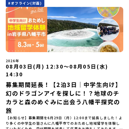
#
オフライン(対面)
事代※以下の費用は参加者のご負担となります・集合場所までの往
中学生のみなさんにおすすめ！「おためし地域留学」は、日本全国
レルギー対応希望にはお応えしかねる場合がございます。対応が必
で「町のぜんぶが教科書」 です。先輩たちは「地域探究」の授業
復交通費・お土産代や自由時間の個人飲食費などの個人的費用【募
約200の高校と連携し、地域の枠を超えて学校生活を送る「地域みら
要な場合は必ず事前にご相談ください。・参加取消や急遽参加でき
や、放課後の「地域探究サークル」を通して、学校の外へどんどん
集人数】最大10名（お申し込み多数の場合は抽選の上決定）【参加
い留学」をプチ体験できるプログラムです。はじめてのひとり旅で
なくなった場合について参加決定後の参加お取り消しはご遠慮下さ
飛び出し町の人たちと一緒にリアルな課題解決にチャレンジしてい
者決定】お申し込み多数の場合は、締め切り後1週間を目途に当落結
も安心！現地でもスタッフがしっかりとサポートいたします。今回
い。やむを得ないお取り消しの場合はお早めに事務局までご連絡く
ます。そんな先輩たちとの交流がきっと「未来の自分」のヒントが
果をご連絡いたします。【申し込み受付締切】4月30日(木)12：00
のフィールドは「鹿児島県 出水市（いずみし）出水工業高校」出水
ださい。・キャンセルポリシーやむを得ない参加お取り消しの場
見つかるはず！ あたたかい町の人たちや先輩たちとの出会いが待っ
から 5月14日(木) 12：00まで疑問も不安もワクワクに変える！「お
市（いずみし）は、鹿児島県の玄関口にあるまち。ここでしか見ら
合、以下のルールに沿って対応させていただきます。ご了承くださ
ている北海道大樹町へ、あなたの世界をグッと広げる特別な旅に出
ためし地域留学」ステップアップ説明会プログラムの内容を詳しく
れない景色と、地元の人たちがずっと大切にしてきたものがありま
い。プログラム開催日の前日＜7月3日＞から、【キャンセルのご連
発しませんか？ 体験のおすすめポイント体験プログラム内容（予
知りたい方や、お申し込みを迷われている方向けにZoomでのオン
す。400年前から続く「武士の道」を歩く昔、武士たちがまちを守る
絡日：お支払いいただく旅行代金】・21日目にあたる日以前：無
定）＜１日目＞（PM）「オリエンテーション・自己紹介ワーク」
ライン配信を行います。知りたい情報のレベルに合わせて、以下の2
ために築いた「出水麓（いずみふもと）武家屋敷群」。今も残る約
料・20日目-8日目：20％・7日目-2日目：30％・プログラム開始日
「大樹町の自然を満喫」 -先人の知恵と夢を体験「砂金堀」 -川
つのステップをご活用ください。【STEP 1】全体オンライン説明会
150軒のお屋敷のほとんどに、今も人が住んでいます。400年前の武
の前日：40％・プログラム開始日当日：50％・ご連絡無しでの不参
遊び「1日を振り返るーみんなで体験シェア」＜2日目＞（AM）「大
（アーカイブ動画を公開中！）〜まずは「おためし地域留学」を知
士が歩いた道を、自分の足で歩く。まるで、まち全体がタイムカプ
加またはプログラム開始後の解除：100％・催行中止について天候な
樹高校見学・寮見学」 -大樹高校の特徴を知る学校体験 -高校生
2026年
りたい方へ〜日本全国20以上の地域から選んで参加できる「おため
セル。真っ青な海へダイブ！目の前に広がる八代海（やつしろか
08月03日(月) 12:30〜08月05日(水)
どの状況等によって開催を見合わせる可能性があります。その場合
との対話「大樹町の魅力を体験①」 -大樹町ならではのランチ＆ス
し地域留学」の魅力を凝縮したアーカイブ動画をご覧いただけま
い）は穏やかなリアス式海岸。海に沈む夕日は一生に一度は見てお
は原則、開催日1週間前までにご連絡いたします。又、最少催行人数
イーツ（PM）「大樹町の魅力を体験②」 -大樹町宇宙交流センタ
14:30
す。初めての一人旅への不安や、事務局のサポート体制、安全面に
きたい景色です。出水工業高校は、「建築科」と「機械電気科」の2
に達しなかった場合は、開催日3週間前までに催行中止の旨をメール
ーSORA見学 -モデルロケットを飛ばしてみよう！「みんなで
ついても詳しく解説しています。🎬 [アーカイブ動画を視聴す
つの学科。金属加工、電気工作、建物のデザインにチャレンジでき
にてご連絡いたします。・よくあるご質問その他、よくあるご質問
BBQ」 -さらに仲間や地元の高校生、町の大人たちと交流＜3日目
募集期間延長！【2泊3日｜中学生向け】
る]YouTube：https://youtu.be/Yt8nd04aNgA?
る環境。「高校生ものづくりコンテスト」の木材加工部門で九州大
についてはこちらをご確認ください。運営団体について＜プログラ
＞（AM）「3日間の振り返りワーク」 -みんなで振り返り対話「牧
si=e5erbspvwz5O8_uF【STEP 2】平取町プログラム説明会〜
幻のドラゴンアイを探しに！？地球のチ
会2位に輝くなど、先輩たちの実力はホンモノ！この旅では自分の手
ム主催：一般財団法人地域・教育魅力化プラットフォーム＞「意志
場の舞台裏。フィールドワーク」 -牧場見学・搾乳体験・動物と触
「平取町」の内容を具体的に深掘りしたい方へ〜全体説明を聞いた
でモノをつくる時間を体験。金属を削ったり、電気を組んだり、木
ある若者にあふれる持続可能な地域・社会をつくる」というビジョ
れ合おう「ランチ/お土産タイム」（PM） 14：00頃プログラム終
カラと森のめぐみに出会う八幡平探究の
うえで、「平取町では具体的に何をするの？」「どんな町なの？」
で形をつくったり。プロの機械にさわれる高校で&quot;自分の手
ンを掲げ、2017年3月に島根県に設立した教育事業団体です。日本
了-とかち帯広空港には15：00頃に到着予定です。※天候の状況や参
という疑問にお答えする説明会です。平取町ならではの豊かな文化
&quot;でモノづくりにチャレンジ。夜には自分だけの「竹灯籠（た
旅
全国約200の高校と連携しながら、中学卒業後に地域の枠を越えて生
加人数によってプログラムを変更する場合がございます。参加概要
や、2泊3日のプログラムの中身をたっぷりとお伝えします。日
けとうろう）」を作って灯りをともします。真っ青な海に思いっき
徒一人ひとりの夢や価値観に合った地域・学校で1〜3年間過ごすこ
【開催場所】北海道大樹町（たいきちょう）【実施日程】7月28日
【お知らせ】募集期間を6月29日（月）12:00まで延長しました！よ
時： 5月7日(木) 19：00〜19：40内 容： 平取町ってどんなとこ
りダイブしたり、全国から集まった仲間や地元の高校生、地域の方
とができるシステム「地域みらい留学」をはじめとした、教育事業
(火)〜 7月30日(木)※参加が確定した方には6月19日(金) 18：30～
り多くの中学生の皆さんに八幡平市でのおためし地域留学を体験し
ろ？、プログラム詳細解説、質疑応答お申し込み：https://c-
たちとワイワイBBQや夕ごはんづくりは一生の思い出になるはず！
や地域活性モデルをつくり続けています。名 称：一般財団法人地
20：00に「参加者向け事前オンライン研修」をご案内する予定で
ていただくため、受付期間を延長して応募をお待ちしております。