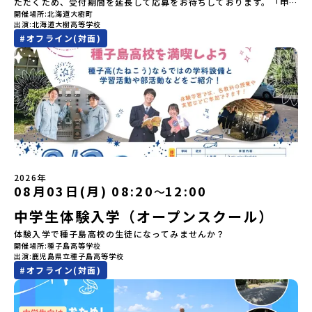
や自由時間の個人飲食費などの個人的費用【募集人数】最大5名（お
ただくため、受付期間を延長して応募をお待ちしております。「申
どに踊られる「古式舞踊」、独特の文様による刺繍（ししゅう）、
開催場所
北海道大樹町
申し込み多数の場合は抽選の上決定）【参加者決定】お申し込み多
し込みのタイミングを逃してしまった」という方も、この機会にぜ
木彫り等の工芸など、ユニークな文化が存在します。アイヌ文化で
出演
北海道大樹高等学校
数の場合は、締め切り後1週間を目途に当落結果をご連絡いたしま
ひ一歩踏み出してみませんか？※都合により締め切りを早める場合
は、人間のまわりに存在する生き物や自然のチカラ、暮らしの道具
#
オフライン(対面)
す。【申し込み受付期間】5月7日(木)12：00 から 5月21日(木)
がございます。お早目にご応募ください！-------------------------
のうち、人間にとって大切な役割を持っているものを「カムイ」と
12：00まで疑問も不安もワクワクに変える！「おためし地域留学」
-------------------＼返還不要・3年間最大72万／💡北海道の高校留
呼んでいます。いつも自分たちを見守ってくれているもの、例え
ステップアップ説明会プログラムの内容を詳しく知りたい方や、お
学に【毎月2万円】の給付型奨学金～夢に向かって一歩踏み出す、あ
ば、身近な動植物や、暮らしに欠かせない火、水、風、そして雄大
申し込みを迷われている方向けにZoomでのオンライン配信を行い
なたの未来を応援！～ 詳細・条件はこちらから------------------
な山や川などもすべて「カムイ」です。この文化と精神性をテーマ
ます。知りたい情報のレベルに合わせて、以下の2つのステップをご
--------------------------ーーーーーーーーーーーーーーーーーー
にした大人気マンガ「ゴールデンカムイ」は、累計3000万部以上販
活用ください。【STEP 1】全体オンライン説明会〜まずは「おため
ーーーーーーーーーーーーーー＜体験費・宿泊費が無料！＞民間ロ
売され、2026年3月に映画の続編も公開されるなど注目を集めてい
し地域留学」を知りたい方へ〜日本全国20以上の地域から選んで参
ケットの打ち上げ成功で話題になった町！ 北海道の「宇宙版シリコ
ます。今回は、平取町の中でもアイヌ文化に触れることのできる
加できる「おためし地域留学」の全体像や魅力について、説明会を
ンバレー」を目指す大樹町で、最先端テクノロジーとどこまでも続
「二風谷（にぶたに）コタン」へ出発！アイヌの家や暮らし、食な
開催しました。中学生一人での参加にあたり、保護者様が特に気に
く大自然を肌で感じてみませんか？「地元以外の地域の暮らしが気
どを体感することができます。ぜひ現地で味わってみてください
なる「安全面」や「事務局のサポート体制」についても詳しく解説
になる。いつか留学してみたい！」「自分の進学や将来の可能性を
🎵（写真撮影：志鎌康平）未来の自分をイメージする。地元の高校
しています。ぜひ、ご自宅からお気軽にご視聴ください。▶︎ [アーカ
もっとひらきたい！ 」「自然が好きでもっと触れてあそびたい！」
2026年
生との特別な交流この旅の大きな魅力は、地元の「平取高校」の先
イブ動画を視聴する]YouTube：
そんな中学生のみなさんにおすすめ！「おためし地域留学体験」
08月03日(月) 08:20
12:00
〜
輩たちと過ごす時間です。 ただ校舎を眺める見学ではありません。
https://youtu.be/Yt8nd04aNgA?
は、日本全国約200の高校と連携し、地域の枠を超えて学校生活を送
高校生が自ら企画したアクティビティを通じて、年の近い先輩たち
中学生体験入学（オープンスクール）
si=e5erbspvwz5O8_uF【STEP 2】有田町プログラム説明会〜
る「地域みらい留学」をプチ体験できるプログラムです。はじめて
と本音で交流することができます。魅力的な大人たちと対話をしな
「有田町」の内容を具体的に深掘りしたい方へ〜全体説明を聞いた
のひとり旅でも安心！現地でもスタッフがしっかりとサポートいた
体験入学で種子島高校の生徒になってみませんか？
がら町の歴史や「生き方」を学ぶことができ、大充実の2泊3日にな
うえで、「有田町では具体的に何をするの？」「どんな町なの？」
します。今回のフィールドは「北海道 大樹町（たいきちょう）」北
開催場所
種子島高等学校
ること間違いなし！そんなユニークな魅力がたっぷりつまった北海
という疑問にお答えする説明会です。有田町ならではの豊かな文化
海道の東部、十勝の南部に位置する大樹町（たいきちょう）。西に
出演
鹿児島県立種子島高等学校
道平取町へ、人生の可能性をひらく特別な旅に出発しませんか？体
や、2泊3日のプログラムの中身をたっぷりとお伝えします。日
日高山脈（ひだかさんみゃく）が連なり、東は太平洋に面した自然
#
オフライン(対面)
験のおすすめポイント体験プログラム内容（予定）＜1日目＞
時： 5月11日(月) 19：00〜19：40内 容： 有田町ってどんなとこ
豊かな町です。酪農を主体とした農業や漁業、林業が盛んであると
（PM）「オリエンテーション・自己紹介ワーク」「高校生企画①-
ろ？、プログラム詳細解説、質疑応答お申し込み：https://c-
同時に、「宇宙に一番近い町」として航空宇宙産業の誘致を進める
遊び編-」 -平取高校生と仲を深める「びらとりの歴史・文化を知
mirai.jp/events/068058お気軽にどうぞ！「はじめての一人旅だ
ユニークな顔を持っています 。見上げるほど大きな山々が連なる