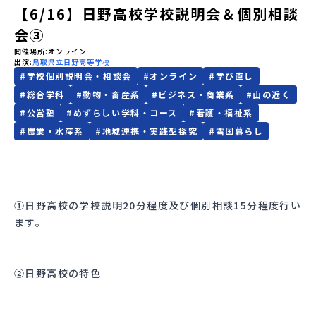
【6/16】日野高校学校説明会＆個別相談
会員登録
MYページログイン
会③
開催場所
オンライン
出演
鳥取県立日野高等学校
#
学校個別説明会・相談会
#
オンライン
#
学び直し
#
総合学科
#
動物・畜産系
#
ビジネス・商業系
#
山の近く
#
公営塾
#
めずらしい学科・コース
#
看護・福祉系
#
農業・水産系
#
地域連携・実践型探究
#
雪国暮らし
①日野高校の学校説明20分程度及び個別相談15分程度行い
ます。
②日野高校の特色