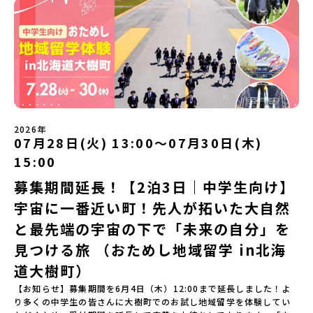
してみませんか？「地元以外の地域の暮らしが気になる。いつか留
「有田工業高校見学」 -陶芸技術をまなぶ！「セラミック科」のま
学してみたい！」「アイヌ文化の歴史や、マンガに登場する世界を
なび場を体験 -デザインセンスをまなぶ！「デザイン科」のまなび
自分の手で探求したい！」「自然が好きでもっと触れてあそびた
場を体験「フィールドワーク」 -有田の歴史ある名所巡り -有田
い！」そんな中学生のみなさんにおすすめ！「おためし地域留学体
の歴史的な町並みを体感する「有田焼絵付けアクティビティ」 -職
験」は、日本全国約200の高校と連携し、地域の枠を超えて学校生活
人さんからまなぶ！有田焼伝統の「絵付け」体験ワークショップ
を送る「地域みらい留学」をプチ体験できるプログラムです。はじ
（協力：clay studio）「みんなで楽しもう！BBQ」 -BBQづく
めてのひとり旅でも安心！現地でもスタッフがしっかりとサポート
り -仲間や地元の高校生、町の大人たちと交流・対話＜２日目＞
いたします。今回のフィールドは「北海道平取町（びらとりちょ
（AM）「1日目の振り返り」「ワークショップ」 -ゲスト講師によ
う）」北海道の南に位置する平取町（びらとりちょう）。壮大な自
るワークショプ「全体の振り返りワーク」 -みんなで振り返り対話
然と「アイヌ文化」が継承されている町として広く知られていま
（PM）「ランチ/お土産タイム」解散※天候の状況や参加人数によ
2026年
す。町名の「平取（びらとり）」は、アイヌ語「ピラ・ウトゥル」
07月28日(火) 13:00〜07月30日(木)
ってプログラムを変更する場合がございます。参加概要【開催場
（崖の間を意味）という言葉から名付けられました。見上げるほど
所】佐賀県 有田町（ありたちょう）【実施日程】7月4日（土）〜7
15:00
大きな山々が連なる「幌尻岳（ぽろしりだけ）」の景色は絶景！日
月5日（日）※参加が確定した方には6月5日（金） 18:30～20:00に
本一の広さを誇る「すずらん」が咲く花畑や、和牛がのんびりと過
「参加者向け事前オンライン研修」をご案内する予定です。必ず参
募集期間延長！【2泊3日｜中学生向け】
ごす放牧地。日本一の清流に選ばれたこともある、ヤマメやニジマ
加をお願いします。【集合場所・時間】7月4日(土) 12：00 JR有田
宇宙に一番近い町！先人が拓いた大自然
スが泳ぐ「沙流川（さるがわ）」。他の地域では見ることのできな
駅※12：00までにJR有田駅に到着する便で手配ください。【解散場
い圧倒的スケールの自然を味わうことができます。さらに、源義経
所・時間】7月5日(日) 13：00頃 JR有田駅【対象】中学2年生、中
と最先端の宇宙の下で「未来の自分」を
（みなもとのよしつね）とも縁が深いとされている地域で、義経を
学3年生【宿泊先】ありこや（佐賀県西松浦郡有田町）※地域みらい
祀った神社や公園などが存在し、アイヌ民族と日本の歴史を交差す
見つける旅 （おためし地域留学 in北海
留学生が活用している宿泊施設（シェアハウス）です。※1室1名で
る瞬間を肌で体感できる町です。北の大地で育まれた「アイヌ文
宿泊いただく予定です。 【旅行代金】無料※旅行代金に含まれる費
道大樹町）
化」とは？「アイヌ」の文化は北海道を中心とした北部周辺で、先
用のうち、以下の内容が無料となります：・宿泊費（1泊分）・プロ
住民族である「アイヌ民族」によって大切に育まれてきた文化で
グラム内のアクティビティ・体験費用・一部の食事代*以下の費用は
【お知らせ】募集期間を6月4日（木）12:00まで延長しました！よ
す。日本語とは異なる響きを持つ「アイヌ語」や、自然界のあらゆ
参加者のご負担となります・集合場所までの往復交通費・お土産代
り多くの中学生の皆さんに大樹町でのお試し地域留学を体験してい
る物に「魂」が宿ると考える「精神文化」、祭りや家庭での行事な