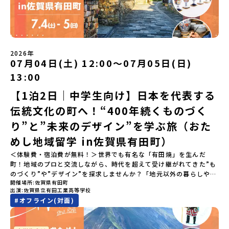
「圧倒的な感動」！教科書を読むだけじゃわからない、その地域な
らではの大自然や歴史を「五感」でフル体験！カヌーに乗ったり、
伝統文化に触れたり、本物の冒険が待っています！🔥 ②「初めまし
て」が「一生の友達」に変わる！全国から「新しいことに挑戦した
い！」「今の自分を変えたい！」と思っている同世代の中学生が大
集合！地元の高校生と一緒にご飯を食べて語り合えば、たった数日
2026年
で最高の仲間になる！🔥 ③宿泊費・体験費はなんと【無料】！親元
07月04日(土) 12:00〜07月05日(日)
を離れる初めての一人旅でも大丈夫。頼れるスタッフがしっかりサ
13:00
ポートするので安心・安全です！ーーーーーーーーーーーーーーー
ーーーーーーーーー📺 全体オンライン説明会（アーカイブ配信）
【1泊2日｜中学生向け】日本を代表する
2026年4月22日に開催された説明会の録画をご覧いただけます。こ
伝統文化の町へ！“400年続くものづく
の動画を見れば、あなたの「なんとなく不安」が「絶対に行ってみ
たい！」に変わるはず💡お家からリラックスして視聴してみてくだ
り”と”未来のデザイン”を学ぶ旅（おた
さいね😊▶︎全体説明会のアーカイブはこちら（アーカイブを視聴す
る）YouTube：https://youtu.be/Yt8nd04aNgA?
めし地域留学 in佐賀県有田町）
si=e5erbspvwz5O8_uF【アーカイブ内容】・おためし地域留学の
＜体験費・宿泊費が無料！＞世界でも有名な「有田焼」を生んだ
魅力・メリット・2026年度、日本全国20以上の対象地域について・
町！地域のプロと交流しながら、時代を超えて受け継がれてきた”も
安心のサポート体制・質疑応答※各地域の詳細なプログラムは、以
のづくり”や”デザイン”を探求しませんか？「地元以外の暮らしや文
下の【STEP2】個別説明会にて紹介しています。ーーーーーーーー
開催場所
佐賀県有田町
化が気になる。いつか留学してみたい！」「豊かな自然と伝統文
ーーーーーーーーーーーーーーーー💡疑問も不安もワクワクに変え
出演
佐賀県立有田工業高等学校
化、町並みに興味がある！」「ものづくりやきれいなデザインが好
る！2つのステップ知りたいことに合わせて、2つの説明会をご活用
#
オフライン(対面)
き！」そんな中学生のみなさんにおすすめ！「おためし地域留学体
ください！【STEP1】全体オンライン説明会の視聴（☆上の動画で
験」は、日本全国約200の高校と連携し、地域の枠を超えて学校生活
いつでも視聴可能です） 〜まずは「おためし地域留学」を知りたい
を送る「地域みらい留学」をプチ体験できるプログラムです。はじ
方へ〜プログラムの全体像や魅力、サポート体制について解説しま