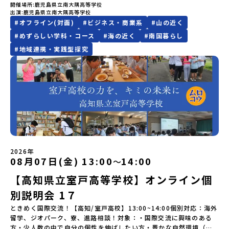
を目途に当落結果をご連絡いたします。【申し込み締切】6月8日
要な場合は必ず事前にご相談ください。・参加取消や急遽参加でき
グラム内容（予定）＜１日目＞（PM）「オリエンテーション・自己
開催場所
鹿児島県立南大隅高等学校
に達しなかった場合は、開催日3週間前までに催行中止の旨をメール
(月)12：00 から 6月22日(月) 12：00まで疑問も不安もワクワクに
出演
鹿児島県立南大隅高等学校
なくなった場合について参加決定後の参加お取り消しはご遠慮下さ
紹介ワーク」「サーモン科学館見学」 -「鮭の聖地・しべつ」の歴
にてご連絡いたします。・よくあるご質問その他、よくあるご質問
変える！「おためし地域留学」ステップアップ説明会プログラムの
#
オフライン(対面)
#
ビジネス・商業系
#
山の近く
い。やむを得ないお取り消しの場合はお早めに事務局までご連絡く
史や成り立ちを知る「夕食」 -高校生も一緒にみんなで夕食「1日
についてはこちらをご確認ください。運営団体について＜プログラ
内容を詳しく知りたい方や、お申し込みを迷われている方向けに
ださい。・キャンセルポリシーやむを得ない参加お取り消しの場
目の振り返り会」＜2日目＞（AM）「 ポー川史跡公園散策または渓
ム主催：一般財団法人地域・教育魅力化プラットフォーム＞「意志
#
めずらしい学科・コース
#
海の近く
#
南国暮らし
Zoomでのオンライン配信を行います。知りたい情報のレベルに合
合、以下のルールに沿って対応させていただきます。ご了承くださ
流釣り体験」 -1万年前の縄文文化に触れる -渓流釣りで自然を満
ある若者にあふれる持続可能な地域・社会をつくる」というビジョ
#
地域連携・実践型探究
わせて、以下の2つのステップをご活用ください。【STEP 1】全体
い。プログラム開催日の前日＜8月2日＞から、【キャンセルのご連
喫（PM）「地引網体験」 -地元の方との交流「自由時間：海の公
ンを掲げ、2017年3月に島根県に設立した教育事業団体です。日本
オンライン説明会（アーカイブ動画を公開中！）〜まずは「おため
絡日：お支払いいただく旅行代金】・21日目にあたる日以前：無
園で高校生とあそぶ！かたる！」 -高校生との交流「みんなで
全国約200の高校と連携しながら、中学卒業後に地域の枠を越えて生
し地域留学」を知りたい方へ〜日本全国20以上の地域から選んで参
料・20日目-8日目：20％・7日目-2日目：30％・プログラム開始日
BBQ・花火大会」 -さらにまちの人たちと交流＜3日目＞（AM）
徒一人ひとりの夢や価値観に合った地域・学校で1〜3年間過ごすこ
加できる「おためし地域留学」の全体像や魅力について、説明会を
の前日：40％・プログラム開始日当日：50％・ご連絡無しでの不参
「3日間の振り返りワーク」 -みんなで振り返り対話（PM） 13：
とができるシステム「地域みらい留学」をはじめとした、教育事業
開催しました。中学生一人での参加にあたり、保護者様が特に気に
加またはプログラム開始後の解除：100％・催行中止について天候な
00 解散 (中標津空港 13：30頃到着)※14：50 中標津空港発 (羽田
や地域活性モデルをつくり続けています。名 称：一般財団法人地
なる「安全面」や「事務局のサポート体制」についても詳しく解説
どの状況等によって開催を見合わせる可能性があります。その場合
空港16：45着)便を利用する想定※天候の状況や参加人数によってプ
域・教育魅力化プラットフォーム設 立：2017年3月代表者：岩本
しています。ぜひ、ご自宅からお気軽にご視聴ください。🎬 [アーカ
は原則、開催日1週間前までにご連絡いたします。又、最少催行人数
ログラムを変更する場合がございます。参加概要【開催場所】北海
悠所在地：〒690-0842 島根県松江市東本町二丁目25-6 みらい
イブ動画を視聴する]YouTube：
に達しなかった場合は、開催日3週間前までに催行中止の旨をメール
道標津町【実施日程】8月4日（火）〜 8月6日（木）※参加が確定し
BASE2階 その他所在地公式HP：http://c-platform.or.jp/お問い
https://youtu.be/Yt8nd04aNgA?si=e5erbspvwz5O8_uF
にてご連絡いたします。・よくあるご質問その他、よくあるご質問
た方には7月10日(金) 18：30～20：00に「参加者向け事前オンラ
合わせ先担当：小川・小原E-mail：info@miratabi.jp「おためし
【STEP 2】プログラム説明会〜「八幡平市」の内容をもっと知りし
についてはこちらをご確認ください。運営団体について＜プログラ
イン研修」をご案内する予定です。必ず参加をお願いします。【集合
地域留学体験」のプログラム開催情報を公式LINEにて配信中！ぜひ
たい方へ〜全体説明を聞いたうえで、「プログラムで何をする
ム主催：一般財団法人地域・教育魅力化プラットフォーム＞「意志
場所・時間】中標津空港 8月4日(火) 14：30 集合【解散場所・時
2026年
ご登録ください♪地域みらい留学公式LINE
の？」「どんなまちなの？」という疑問にお答えする詳細配信で
08月07日(金) 13:00
14:00
〜
ある若者にあふれる持続可能な地域・社会をつくる」というビジョ
間】中標津空港 8月6日(木) 13：30 解散【対象】中学2年生、中学3
す。2泊3日のプログラムの中身をお伝えします。日時：6月10日(水)
ンを掲げ、2017年3月に島根県に設立した教育事業団体です。日本
年生【宿泊先】民宿 船長の家※1室に複数(同性2～4名程度)で宿泊
19：00〜20：00内容：どんなところ？プログラム詳細解説、質疑
【高知県立室戸高等学校】オンライン個
全国約200の高校と連携しながら、中学卒業後に地域の枠を越えて生
いただく予定です。【旅行代金】無料※旅行代金に含まれる費用の
応答紹介地域：鹿児島県出水市・出水工業高校/北海道標津町/岩手
徒一人ひとりの夢や価値観に合った地域・学校で1〜3年間過ごすこ
うち、以下の内容が無料となります：・宿泊費（2泊分）・プログラ
別説明会 1７
県八幡平市/愛媛県鬼北町＊4つの地域のプログラムを1時間でぎゅっ
とができるシステム「地域みらい留学」をはじめとした、教育事業
ム内のアクティビティ・体験費用・一部の食事代*以下の費用は参加
とお届けします。お申し込み：https://c-
ときめく国際交流！【高知/室戸高校】13:00~14:00個別対応：海外
や地域活性モデルをつくり続けています。名 称：一般財団法人地
者のご負担となります・集合場所までの往復交通費・お土産代や自
mirai.jp/events/064069お気軽にどうぞ！「はじめての一人旅だ
留学、ジオパーク、寮、進路相談！対象：・国際交流に興味のある
域・教育魅力化プラットフォーム設 立：2017年3月代表者：岩本
由時間の個人飲食費などの個人的費用【募集人数】最大10名（お申
けど大丈夫？」「どんな体験ができるの？」そんな保護者様の不安
方・少人数の中で自分の個性を伸ばしたい方・豊かな自然環境（ユ
悠所在地：〒690-0842 島根県松江市東本町二丁目25-6 みらい
し込み多数の場合は抽選の上決定）【参加者決定】お申し込み多数