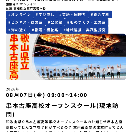
や、中学生のみなさんの素朴な疑問にスタッフが直接お答えしま
開催場所
オンライン
ネスコ世界ジオパーク）で伸び伸びと学習したい方・自分の興味の
BASE2階公式HP：http://c-platform.or.jp/お問い合わせ先担
の場合は、締め切り後1週間を目途に当落結果をご連絡いたします。
出演
高知県立室戸高等学校
す。チャットでの質問も可能ですので、ぜひご自宅からリラックス
ある科目を選択したい方・ジオパークを活かした探究学習に興味の
当：小川・小原E-mail：info@miratabi.jp「おためし地域留学体
【申し込み受付期間】6月8日(月)12：00 から 6月22日(月) 12：00
#
オンライン
#
学び直し
#
英語・国際系
#
総合学科
してご参加ください。▼お申し込み前に必ずご確認ください・参加
ある方・多様な進路の中から、自分の進む道を決めたい方・女子硬
験」のプログラム開催情報を公式LINEにて配信中！ぜひご登録くだ
まで疑問も不安もワクワクに変える！「おためし地域留学」ステッ
規約への同意プログラムへの参加申し込みいただく前に、「お申し
式野球への入部を考えている方説明会概要：室戸高校の概要を説明
さい♪地域みらい留学公式LINE
プアップ説明会プログラムの内容を詳しく知りたい方や、お申し込
#
ビジネス・商業系
#
公営塾
#
ものづくり・工業系
込みに関する各規約」への同意が必須となります。ご確認くださ
いたします。その後、個別にわからないことや不安な点にお答えし
みを迷われている方向けにZoomでのオンライン配信を行います。
#
海の近く
#
看護・福祉系
#
地域連携・実践型探究
い。・抽選による参加者決定についてお申込みいただいた方の中か
ます。
知りたい情報のレベルに合わせて、以下の2つのステップをご活用く
ら抽選の上、締め切り日から1週間を目途に、お申し込み時に記入い
ださい。【STEP 1】全体オンライン説明会（アーカイブ動画を公開
ただいたメールアドレス宛に「当選／落選メール」をお送りいたし
中！）〜まずは「おためし地域留学」を知りたい方へ〜日本全国20
ます。当選者は、メールに記載された「当選確認フォーム」に３日
以上の地域から選んで参加できる「おためし地域留学」の全体像や
以内に回答いただき、確認フォームの提出をもって参加確定とさせ
魅力について、説明会を開催しました。中学生一人での参加にあた
ていただきます。当選確認フォームの期日までにご回答いただけな
り、保護者様が特に気になる「安全面」や「事務局のサポート体
い場合は、当選を取り消しとさせていただきます。当選取り消しが
制」についても詳しく解説しています。ぜひ、ご自宅からお気軽に
あった場合は、繰り上げ当選者へご連絡させていただきます。登録
ご視聴ください。🎬 [アーカイブ動画を視聴する]YouTube：
メールアドレスの変更をご希望の場合は下記の地域みらい留学公式
https://youtu.be/Yt8nd04aNgA?si=e5erbspvwz5O8_uF
LINEよりご連絡をお願いします。※受信制限設定をしていると、通
【STEP 2】プログラム説明会〜「標津町」の内容をもっと知りした
知メールをお受け取りいただけません。その場合は、
2026年
い方へ〜全体説明を聞いたうえで、「プログラムで何をするの？」
「@miratabi.jp」からのメールを受信できるよう設定をお願いいた
08月07日(金) 09:00
14:00
〜
「どんなまちなの？」という疑問にお答えする詳細配信です。2泊3
します。※結果に関する個別のお問合せにはお答えしておりません
日のプログラムの中身をお伝えします。日時：6月10日(水) 19：
串本古座高校オープンスクール(現地訪
ので、ご了承ください。・お申し込みについてお申込はお一人様1回
00〜20：00内容：どんなところ？プログラム詳細解説、質疑応答紹
限りです。PC・スマートフォンからお申込ください。申込後の内容
介地域：鹿児島県出水市・出水工業高校/北海道標津町/岩手県八幡
問)
変更はできません。お申込時は、メールアドレスの入力間違いにご
平市/愛媛県鬼北町＊4つの地域のプログラムを1時間でぎゅっとお届
注意ください。・宿泊について１室に複数(同性2～4名程度)で宿泊
和歌山県立串本古座高等学校オープンスクールのお知らせ串本古座
けします。お申し込み：https://c-mirai.jp/events/064069お気
いただく予定です。・食事アレルギー対応について個別の詳細なア
高校ってどんな学校？何が学べるの？ 本州最南端の串本町ってどん
軽にどうぞ！「はじめての一人旅だけど大丈夫？」「どんな体験が