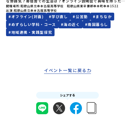
レルギー対応希望にはお応えしかねる場合がございます。対応が必
な雰囲気？寄宿舎での生活は？オンライン説明会で興味を持った
できるの？」そんな保護者様の不安や、中学生のみなさんの素朴な
要な場合は必ず事前にご相談ください。・参加取消や急遽参加でき
開催場所
和歌山県立串本古座高等学校 和歌山県東牟婁郡串本町串本1522
方、まずは学校を見てみたい方、ぜひ串本古座高校のオープンスク
疑問にスタッフが直接お答えします。チャットでの質問も可能です
出演
和歌山県立串本古座高等学校
なくなった場合について参加決定後の参加お取り消しはご遠慮下さ
ールに参加してみませんか？学校の雰囲気や町の魅力を思いっきり
ので、ぜひご自宅からリラックスしてご参加ください。▼お申し込
#
オフライン(対面)
#
学び直し
#
公営塾
#
まちなか
い。やむを得ないお取り消しの場合はお早めに事務局までご連絡く
体感できるチャンスです！オープンスクールの内容：授業体験：実
み前に必ずご確認ください・参加規約への同意プログラムへの参加
ださい。・キャンセルポリシーやむを得ない参加お取り消しの場
際の授業を体験して、学びの楽しさを感じてください。クラブ体
#
めずらしい学科・コース
#
海の近く
#
南国暮らし
申し込みいただく前に、「お申し込みに関する各規約」への同意が
合、以下のルールに沿って対応させていただきます。ご了承くださ
験・見学：多彩なクラブ活動を体験・見学して、学校生活の一端を
必須となります。ご確認ください。・抽選による参加者決定につい
#
地域連携・実践型探究
い。プログラム開催日の前日＜8月2日＞から、【キャンセルのご連
知ることができます。寄宿舎見学：3年間の住まいとなる寄宿舎の様
てお申込みいただいた方の中から抽選の上、締め切り日から1週間を
絡日：お支払いいただく旅行代金】・21日目にあたる日以前：無
子を見学できます。個別相談コーナー：進学や学校生活についての
目途に、お申し込み時に記入いただいたメールアドレス宛に「当選
料・20日目-8日目：20％・7日目-2日目：30％・プログラム開始日
疑問や不安を解消できます。少しの不安が、ワクワクに変わるはず
／落選メール」をお送りいたします。当選者は、メールに記載され
の前日：40％・プログラム開始日当日：50％・ご連絡無しでの不参
です。夏休みの1日を串本古座高校で過ごして、未来の自分を想像
た「当選確認フォーム」に３日以内に回答いただき、確認フォーム
加またはプログラム開始後の解除：100％・催行中止について天候な
（創造）してみませんか？皆様のご参加をお待ちしています！何か
の提出をもって参加確定とさせていただきます。当選確認フォーム
どの状況等によって開催を見合わせる可能性があります。その場合
質問があれば、どうぞお気軽にお問い合わせください。
の期日までにご回答いただけない場合は、当選を取り消しとさせて
は原則、開催日1週間前までにご連絡いたします。又、最少催行人数
イベント一覧に戻る
いただきます。当選取り消しがあった場合は、繰り上げ当選者へご
に達しなかった場合は、開催日3週間前までに催行中止の旨をメール
連絡させていただきます。登録メールアドレスの変更をご希望の場
にてご連絡いたします。・よくあるご質問その他、よくあるご質問
合は下記の地域みらい留学公式LINEよりご連絡をお願いします。※
についてはこちらをご確認ください。運営団体について＜プログラ
受信制限設定をしていると、通知メールをお受け取りいただけませ
ム主催：一般財団法人地域・教育魅力化プラットフォーム＞「意志
ん。その場合は、「@miratabi.jp」からのメールを受信できるよう
シェアする
ある若者にあふれる持続可能な地域・社会をつくる」というビジョ
設定をお願いいたします。※結果に関する個別のお問合せにはお答
ンを掲げ、2017年3月に島根県に設立した教育事業団体です。日本
えしておりませんので、ご了承ください。・お申し込みについてお
全国約200の高校と連携しながら、中学卒業後に地域の枠を越えて生
申込はお一人様1回限りです。PC・スマートフォンからお申込くだ
徒一人ひとりの夢や価値観に合った地域・学校で1〜3年間過ごすこ
さい。申込後の内容変更はできません。お申込時は、メールアドレ
とができるシステム「地域みらい留学」をはじめとした、教育事業
スの入力間違いにご注意ください。・宿泊について１室に複数(同性
や地域活性モデルをつくり続けています。名 称：一般財団法人地
2～4名程度)で宿泊いただく予定です。・食事アレルギー対応につい
域・教育魅力化プラットフォーム設 立：2017年3月代表者：岩本
て個別の詳細なアレルギー対応希望にはお応えしかねる場合がござ