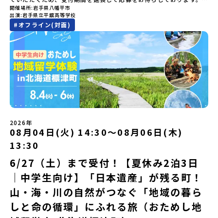
mirai.jp/events/002112どちらの説明会でも、お気軽にどうぞ！
ちょっとドキドキするけど、楽しい！に出会う3日間。熱気あふれる
域・教育魅力化プラットフォーム設 立：2017年3月代表者：岩本
す。必ず参加をお願いします。【集合場所・時間】7月28日(火)
開催場所
岩手県八幡平市
「申し込みのタイミングを逃してしまった」という方も、この機会
「はじめての一人旅だけど大丈夫？」「どんな体験ができるの？」
出水市の冒険に飛び込んでみませんか？体験のおすすめポイント体
悠所在地：〒690-0842 島根県松江市東本町二丁目25-6 みらい
13：00 とかち帯広空港※13：00までにとかち帯広空港に到着する
出演
岩手県立平舘高等学校
にぜひ一歩踏み出してみませんか？※都合により締め切りを早める
そんな保護者様の不安や、中学生のみなさんの素朴な疑問にスタッ
験プログラム内容（予定）＜1日目＞（PM）「オリエンテーショ
BASE2階 その他所在地公式HP：http://c-platform.or.jp/お問い
便で手配ください。【解散場所・時間】7月30日(木) 15：00頃 とか
#
オフライン(対面)
場合がございます。お早目にご応募ください！＜体験費・宿泊費が
フが直接お答えします。チャットでの質問も可能ですので、ぜひご
ン・自己紹介ワーク」「みんなで海遊び！」 -心をほぐして、出水
合わせ先担当：小川・小原E-mail：info@miratabi.jp「おためし
ち帯広空港※16：00以降にとかち帯広空港を出発する便で手配くだ
無料＞緑があふれる大自然の町へ！世界でここでしかできない「自
自宅からリラックスしてご参加ください。▼お申し込み前に必ずご
に飛び込む！海を満喫しよう！「みんなで夕食」「1日目の振り返り
地域留学体験」のプログラム開催情報を公式LINEにて配信中！ぜひ
さい。【対象】中学2年生、中学3年生【宿泊先】大樹町ワーキング
然×アートの融合体験」や「自然クラフト」を楽しんでみません
確認ください・参加規約への同意プログラムへの参加申し込みいた
会」＜2日目＞（AM）「出水工業高校のオープンスクールに参
ご登録ください♪地域みらい留学公式LINE
ステイ住宅※1室に複数(同性2～4名程度)で宿泊いただく予定です。
か？「大自然や文化体験が好き！興味がある！」「その地域にしか
だく前に、「お申し込みに関する各規約」への同意が必須となりま
加」 -高校見学 -授業体験（PM）「学校のことを深く知る・もの
【旅行代金】無料※旅行代金に含まれる費用のうち、以下の内容が
ない郷土料理を味わってみたい！」「地元以外の暮らしや文化が気
す。ご確認ください。・抽選による参加者決定についてお申込みい
づくりにチャレンジ！」 -各学科を実際に体験する -ものづくり
無料となります：・宿泊費（2泊分）・プログラム内のアクティビテ
になる。いつか留学してみたい！」そんな中学生のみなさんにおす
ただいた方の中から抽選の上、締め切り日から1週間を目途に、お申
にチャレンジ -竹灯籠づくりを創って灯りをともす「みんなで
ィ・体験費用・一部の食事代*以下の費用は参加者のご負担となりま
すめ！「おためし地域留学体験」は、日本全国約200の高校と連携し
し込み時に記入いただいたメールアドレス宛に「当選／落選メー
BBQ」「2日目の振り返り会」＜3日目＞（AM）「3日間の振り返り
す・集合場所までの往復交通費・お土産代や自由時間の個人飲食費
ながら地域の枠を超えて学校生活を送ることができる「地域みらい
ル」をお送りいたします。当選者は、メールに記載された「当選確
ワーク」 -みんなで振り返り対話（PM） 13:00頃 解散（出水駅）
などの個人的費用【募集人数】最大10名（お申し込み多数の場合は
留学」をプチ体験できるプログラムです。はじめてでも安心！現地
認フォーム」に３日以内に回答いただき、確認フォームの提出をも
※天候の状況や参加人数によってプログラムを変更する場合がござ
抽選の上決定）【参加者決定】お申し込み多数の場合は、締め切り
ではスタッフがしっかりとサポートいたします。今回のフィールド
って参加確定とさせていただきます。当選確認フォームの期日まで
います。参加概要【開催場所】鹿児島県出水市【実施日程】8月3日
後1週間を目途に当落結果をご連絡いたします。【申し込み受付期
は「岩手県八幡平市（はちまんたいし）」岩手県八幡平市（はちま
にご回答いただけない場合は、当選を取り消しとさせていただきま
（月）〜 8月5日（水）※参加が確定した方には7月7日(火) 18:30-
2026年
間】申込期間が延長になりました！5月7日(木)12：00 から 6月4日
んたいし）は北西部にあり、秋田県との県境にある自然豊かな町で
08月04日(火) 14:30〜08月06日(木)
す。当選取り消しがあった場合は、繰り上げ当選者へご連絡させて
20:00に「参加者向け事前オンライン会」をご案内する予定です。必
(木) 12：00まで疑問も不安もワクワクに変える！「おためし地域留
す。町の約83％は「森林」！標高1,000mを超える山岳地帯や高原
いただきます。登録メールアドレスの変更をご希望の場合は下記の
ず参加をお願いします。【集合場所・時間】出水駅 8月3日(月)
学」ステップアップ説明会プログラムの内容を詳しく知りたい方
13:30
もあり緑が豊かな大自然を感じることができ、新緑、山菜の春、花
地域みらい留学公式LINEよりご連絡をお願いします。※受信制限設
13:30 集合【解散場所・時間】出水駅 8月5日(水) 12:00 解散【対
や、お申し込みを迷われている方向けにZoomでのオンライン配信
の夏、紅葉の秋、スキーや樹氷の冬と四季ごとに美しい景色を見る
定をしていると、通知メールをお受け取りいただけません。その場
象】中学生2～3年生【宿泊先】現在調整中※1室に複数名(同性)で宿
6/27（土）まで受付！【夏休み2泊3日
を行います。知りたい情報のレベルに合わせて、以下の2つのステッ
ことのできるユニークな町です。「十和田八幡平（とわだはちまん
合は、「@miratabi.jp」からのメールを受信できるよう設定をお願
泊いただく予定です。【旅行代金】無料※旅行代金に含まれる費用
プをご活用ください。【STEP 1】全体オンライン説明会（アーカイ
｜中学生向け】「日本遺産」が残る町！
たい）国立公園」では登山やトレッキング、「安比高原（あっぴこ
いいたします。※結果に関する個別のお問合せにはお答えしており
のうち、以下の内容が無料となります：・宿泊費（2泊分）・プログ
ブ動画を公開中！）〜まずは「おためし地域留学」を知りたい方
うげん）スキー場」は日本国内最大級のスキーリゾートとして有名
ませんので、ご了承ください。・お申し込みについてお申込はお一
ラム内のアクティビティ・体験費用・一部の食事代*以下の費用は参
へ〜日本全国20以上の地域から選んで参加できる「おためし地域留
山・海・川の自然がつなぐ「地域の暮ら
で、一年中自然アクティビティを楽しむことができます！そして八
人様1回限りです。PC・スマートフォンからお申込ください。申込
加者のご負担となります・集合場所までの往復交通費・お土産代や
学」の全体像や魅力について、説明会を開催しました。中学生一人
幡平市にある「松川地熱発電所」は、日本で初めて「地球のチカラ
しと命の循環」にふれる旅（おためし地
後の内容変更はできません。お申込時は、メールアドレスの入力間
自由時間の個人飲食費などの個人的費用【募集人数】最大10名（お
での参加にあたり、保護者様が特に気になる「安全面」や「事務局
を電気に変えた」場所！八幡平の地下からわき出す蒸気をそのまま
違いにご注意ください。・宿泊について１室に複数(同性2～4名程
申し込み多数の場合は抽選の上決定）【参加者決定】お申し込み多
のサポート体制」についても詳しく解説しています。ぜひ、ご自宅