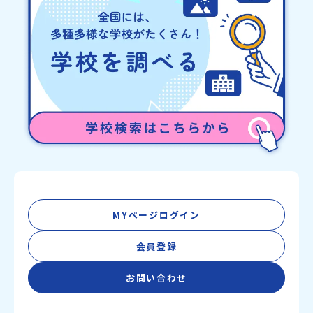
年3月代表者：岩本 悠所在地：〒690-0842 島根県松江市東本町二
丁目25-6 みらいBASE2階 その他所在地公式HP：http://c-
platform.or.jp/お問い合わせ先担当：小川・小原E-mail：
info@miratabi.jp「おためし地域留学体験」のプログラム開催情報
を公式LINEにて配信中！ぜひご登録ください♪地域みらい留学公式
LINE
MYページログイン
会員登録
お問い合わせ