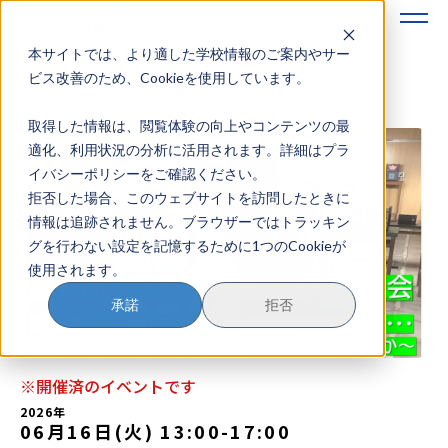
本サイトでは、より適した学校情報のご案内やサー
地域みらい留学のすすめかた
ビス改善のため、Cookieを使用しています。
取得した情報は、閲覧体験の向上やコンテンツの最
地域みらい留学とは
適化、利用状況の分析に活用されます。詳細はプラ
イバシーポリシーをご確認ください。
学校を探す
拒否した場合、このウェブサイトを訪問したときに
情報は追跡されません。ブラウザーではトラッキン
イベントを探す
グを行わない設定を記憶するために1つのCookieが
使用されます。
おためし地域留学
承諾
拒否
マガジン
奨学金について
※開催済のイベントです
2026年
06月16日(火) 13:00
-
17:00
？
イベント参加方法