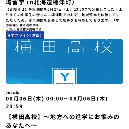
域留学 in北海道標津町）
電気に変える「地球・自然にやさしい最先端のエネルギー」を生み
度)で宿泊いただく予定です。・食事アレルギー対応について個別の
数の場合は、締め切り後1週間を目途に当落結果をご連絡いたしま
からお気軽にご視聴ください。🎬 [アーカイブ動画を視聴す
出す挑戦をしてきた町です。今回のプログラムでは、この松川地熱
詳細なアレルギー対応希望にはお応えしかねる場合がございます。
す。【申し込み受付期間】6月1日(月)12：00 から 6月15日(月)
【お知らせ】募集期間を6月27日（土）23:59まで延長しました！よ
る]YouTube：https://youtu.be/Yt8nd04aNgA?
発電所から吹き出す地熱蒸気を使った「アート体験」をすることが
対応が必要な場合は必ず事前にご相談ください。・参加取消や急遽
12：00まで疑問も不安もワクワクに変える！「おためし地域留学」
り多くの中学生の皆さんに標津町でのお試し地域留学を体験してい
si=e5erbspvwz5O8_uF 【STEP 2】大樹町プログラム説明会〜
できます。世界でここだけ！地球のチカラを使った幻想的なグラデ
参加できなくなった場合について参加決定後の参加お取り消しはご
ステップアップ説明会プログラムの内容を詳しく知りたい方や、お
ただくため、受付期間を延長して応募をお待ちしております。「申
「大樹町」の内容を具体的に深掘りしたい方へ〜全体説明を聞いた
ーションのアートづくりをぜひ体験してみてください！さらに八幡
遠慮下さい。やむを得ないお取り消しの場合はお早めに事務局まで
開催場所
北海道標津町
申し込みを迷われている方向けにZoomでのオンライン配信を行い
し込みのタイミングを逃してしまった」という方も、この機会にぜ
うえで、「大樹町では具体的に何をするの？」「どんな町なの？」
平市は自然（山）の恵みを生かした料理がとても美味しい地域で
出演
北海道標津高等学校
ご連絡ください。・キャンセルポリシーやむを得ない参加お取り消
ます。知りたい情報のレベルに合わせて、以下の2つのステップをご
ひ一歩踏み出してみませんか？※都合により締め切りを早める場合
という疑問にお答えする説明会です。大樹町ならではの豊かな文化
す。みなさんの地元の味とは違う「岩手の郷土料理」を味わって楽
#
オフライン(対面)
しの場合、以下のルールに沿って対応させていただきます。ご了承
活用ください。【STEP 1】全体オンライン説明会（アーカイブ動画
がございます。お早目にご応募ください！-------奨学金のお知らせ-
や、2泊3日のプログラムの中身をたっぷりとお伝えします。日
しんでください🎵今回はこの大自然や文化が魅力的な八幡平市で、
ください。プログラム開催日の前日＜7月17日＞から、【キャンセル
を公開中！）〜まずは「おためし地域留学」を知りたい方へ〜日本
------＼返還不要・3年間最大72万／💡北海道の高校留学に【毎月2
時： 5月13日(水) 19：00〜19：40内 容： 大樹町ってどんなとこ
日本全国から集まる中学生や「平舘（たいらだて）高校」の高校生
のご連絡日：お支払いいただく旅行代金】・21日目にあたる日以
全国20以上の地域から選んで参加できる「おためし地域留学」の全
万円】の給付型奨学金～夢に向かって一歩踏み出す、あなたの未来
ろ？プログラム詳細解説、質疑応答お申し込み：https://c-
と一緒にさまざまなアクティビティを体験していただきます。他に
前：無料・20日目-8日目：20％・7日目-2日目：30％・プログラム
体像や魅力について、説明会を開催しました。中学生一人での参加
を応援！～ 詳細・条件はこちらから-----------------------------
mirai.jp/events/002112お気軽にどうぞ！「はじめての一人旅だ
はないスペシャルな魅力がギュッと詰まった岩手県八幡平市で五感
開始日の前日：40％・プログラム開始日当日：50％・ご連絡無しで
にあたり、保護者様が特に気になる「安全面」や「事務局のサポー
----＜体験費・宿泊費が無料！＞一万年前から続く自然と人の暮らし
けど大丈夫？」「どんな体験ができるの？」そんな保護者様の不安
を使いながら、まちの魅力を一緒に探究してみませんか？地域と一
の不参加またはプログラム開始後の解除：100％・催行中止について
ト体制」についても詳しく解説しています。ぜひ、ご自宅からお気
が今も残る町！広大な自然と生き物とともに生きる豊かさに触れ、
や、中学生のみなさんの素朴な疑問にスタッフが直接お答えしま
体になり「開拓者精神」を育む！「平舘（たいらだて）高校」と
天候などの状況等によって開催を見合わせる可能性があります。そ
軽にご視聴ください。🎬 [アーカイブ動画を視聴する]YouTube：
まちの暮らしを一緒に体験してみませんか？「地元以外の地域の暮
す。チャットでの質問も可能ですので、ぜひご自宅からリラックス
は？今回のプログラムを一緒に過ごしてくれる高校生は「平舘（た
の場合は原則、開催日1週間前までにご連絡いたします。又、最少催
https://youtu.be/Yt8nd04aNgA?si=e5erbspvwz5O8_uF
らしが気になる。いつか留学してみたい！」「大自然と生き物が好
してご参加ください。▼お申し込み前に必ずご確認ください・参加
いらだて）高校」の生徒たち。この高校の特徴は「地域と一体にな
行人数に達しなかった場合は、開催日3週間前までに催行中止の旨を
【STEP 2】出水市・出水工業高校プログラム説明会〜「出水市・出
き！興味がある！」「自分の進学や将来の可能性をもっとひらきた
規約への同意プログラムへの参加申し込みいただく前に、「お申し
った探究教育」と「自分で考えて動くチカラを大切にしている」こ
メールにてご連絡いたします。・よくあるご質問その他、よくある
水工業高校」の内容を具体的に深掘りしたい方へ〜全体説明を聞い
い！」そんな中学生のみなさんにおすすめ！「おためし地域留学体
込みに関する各規約」への同意が必須となります。ご確認くださ
と。地元の地熱発電や観光などの産業や文化のテーマで、生徒たち
ご質問についてはこちらをご確認ください。運営団体について＜プ
たうえで、「出水市では具体的に何をするの？」「どんな町な
験」は、日本全国約200の高校と連携し、地域の枠を超えて学校生活
い。・抽選による参加者決定についてお申込みいただいた方の中か
2026年
自身が「探究プロジェクト」を企画し取り組むユニークな高校で
ログラム主催：一般財団法人地域・教育魅力化プラットフォーム＞
の？」という疑問にお答えする説明会です。出水市ならではの豊か
を送る「地域みらい留学」をプチ体験できるプログラムです。はじ
08月06日(木) 00:00〜08月06日(木)
ら抽選の上、締め切り日から1週間を目途に、お申し込み時に記入い
す。机の上で勉強するだけではない、実践的な探究やフィールドワ
「意志ある若者にあふれる持続可能な地域・社会をつくる」という
な文化や、2泊3日のプログラムの中身をたっぷりとお伝えします。
めてのひとり旅でも安心！現地でもスタッフがしっかりとサポート
ただいたメールアドレス宛に「当選／落選メール」をお送りいたし
23:59
ークを楽しむことができます。今回は、そんなエネルギッシュに活
ビジョンを掲げ、2017年3月に島根県に設立した教育事業団体で
日 時： 6月9日日(水)19:00-19:45内 容： 出水市ってどんなとこ
いたします。今回のフィールドは「北海道 標津町（しべつちょ
ます。当選者は、メールに記載された「当選確認フォーム」に３日
躍する高校生と一緒に交流したり対話をしながら、町の文化・料理
す。日本全国約200の高校と連携しながら、中学卒業後に地域の枠を
ろ？プログラム詳細解説、質疑応答お申し込み：https://c-
う）」北海道の東に位置する標津町（しべつちょう）は人口 約
以内に回答いただき、確認フォームの提出をもって参加確定とさせ
【横田高校】～地方への進学にお悩みの
を楽しみ、高校での活動のイメージをもつことができる絶好の機
越えて生徒一人ひとりの夢や価値観に合った地域・学校で1〜3年間
mirai.jp/events/091247お気軽にどうぞ！「はじめての一人旅だ
4,600人の町。東の水平線の奥に見えるのは北方領土の国後島（くな
ていただきます。当選確認フォームの期日までにご回答いただけな
会！この地域でしか味わえない豊かな体験をぜひ楽しんでください
過ごすことができるシステム「地域みらい留学」をはじめとした、
あなたへ～
けど大丈夫？」「どんな体験ができるの？」そんな保護者様の不安
しりとう）、西には世界遺産に認定されている秘境・知床半島（し
い場合は、当選を取り消しとさせていただきます。当選取り消しが
🎵体験のおすすめポイント体験プログラム内容（予定）＜1日目＞
教育事業や地域活性モデルをつくり続けています。名 称：一般財