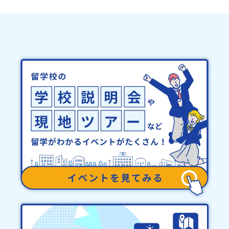
悠所在地：〒690-0842 島根県松江市東本町二丁目25-6 みらい
います。対応が必要な場合は必ず事前にご相談ください。・参加取
BASE2階 その他所在地公式HP：http://c-platform.or.jp/お問い
消や急遽参加できなくなった場合について参加決定後の参加お取り
合わせ先担当：小川・小原E-mail：info@miratabi.jp「おためし
消しはご遠慮下さい。やむを得ないお取り消しの場合はお早めに事
地域留学体験」のプログラム開催情報を公式LINEにて配信中！ぜひ
務局までご連絡ください。・キャンセルポリシーやむを得ない参加
ご登録ください♪地域みらい留学公式LINE
お取り消しの場合、以下のルールに沿って対応させていただきま
す。ご了承ください。プログラム開催日の前日＜8月3日＞から、
【キャンセルのご連絡日：お支払いいただく旅行代金】・21日目に
あたる日以前：無料・20日目-8日目：20％・7日目-2日目：30％・
プログラム開始日の前日：40％・プログラム開始日当日：50％・ご
連絡無しでの不参加またはプログラム開始後の解除：100％・催行中
止について天候などの状況等によって開催を見合わせる可能性があ
ります。その場合は原則、開催日1週間前までにご連絡いたします。
又、最少催行人数に達しなかった場合は、開催日3週間前までに催行
中止の旨をメールにてご連絡いたします。・よくあるご質問その
他、よくあるご質問についてはこちらをご確認ください。運営団体
について＜プログラム主催：一般財団法人地域・教育魅力化プラッ
トフォーム＞「意志ある若者にあふれる持続可能な地域・社会をつ
くる」というビジョンを掲げ、2017年3月に島根県に設立した教育
事業団体です。日本全国約200の高校と連携しながら、中学卒業後に
地域の枠を越えて生徒一人ひとりの夢や価値観に合った地域・学校
で1〜3年間過ごすことができるシステム「地域みらい留学」をはじ
めとした、教育事業や地域活性モデルをつくり続けています。名
称：一般財団法人地域・教育魅力化プラットフォーム設 立：2017