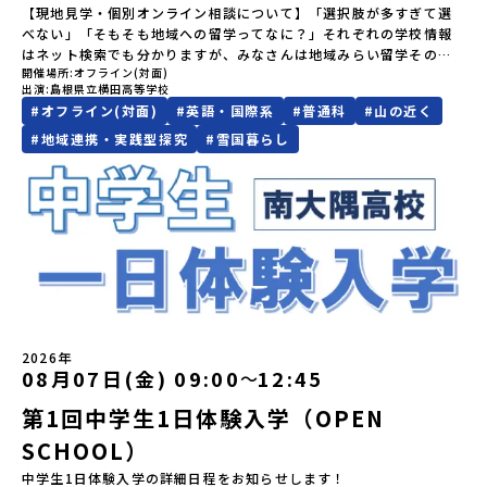
や、中学生のみなさんの素朴な疑問にスタッフが直接お答えしま
れとこはんとう）、鶴や白鳥など珍しい野鳥の宝庫である野付半島
あった場合は、繰り上げ当選者へご連絡させていただきます。登録
【現地見学・個別オンライン相談について】「選択肢が多すぎて選
（PM）「オリエンテーション」「地熱染色・発電所見学」 -八幡
団法人地域・教育魅力化プラットフォーム設 立：2017年3月代表
す。チャットでの質問も可能ですので、ぜひご自宅からリラックス
（のつけはんとう）をながめることができ、ミルクの里の牧草地が
メールアドレスの変更をご希望の場合は下記の地域みらい留学公式
べない」「そもそも地域への留学ってなに？」それぞれの学校情報
平市の自然を知る -地球のチカラを使ったアートづくり「ペンショ
者：岩本 悠所在地：〒690-0842 島根県松江市東本町二丁目25-6
してご参加ください。▼お申し込み前に必ずご確認ください・参加
広がる牛の酪農（らくのう）もさかんで、海と緑と川の自然と生き
LINEよりご連絡をお願いします。※受信制限設定をしていると、通
はネット検索でも分かりますが、みなさんは地域みらい留学そのも
ンで夕食」「1日目の振り返り」「星空観察」※希望者＜2日目＞
みらいBASE2階 その他所在地公式HP：http://c-platform.or.jp/
規約への同意プログラムへの参加申し込みいただく前に、「お申し
物が豊かな町です！標津町はさらに「鮭（さけ）の聖地」としても
知メールをお受け取りいただけません。その場合は、
開催場所
オフライン(対面)
のをイメージできていますか？地域みらい留学がスタートする前か
（AM）「平舘（たいらだて）高校見学」 -高校生活をイメージし
お問い合わせ先担当：小川・小原E-mail：info@miratabi.jp「お
込みに関する各規約」への同意が必須となります。ご確認くださ
有名。江戸時代には将軍家にも贈られたほどで、今では「日本遺
「@miratabi.jp」からのメールを受信できるよう設定をお願いいた
出演
島根県立横田高等学校
ら県外生を積極的に受け入れてきた横田高校。本校では、これまで
よう「郷土料理・BBQ」 -高校生・地元の方と交流を深める
ためし地域留学体験」のプログラム開催情報を公式LINEにて配信
い。・抽選による参加者決定についてお申込みいただいた方の中か
産」に登録されています。一万年前から続く伝統的な「鮭」の産業
します。※結果に関する個別のお問合せにはお答えしておりません
#
オフライン(対面)
#
英語・国際系
#
普通科
#
山の近く
100名以上（毎年10名程度）の「みらい留学生」を受け入れてきま
（PM）「“八幡平市”体感ワークショップ」 -あけびづるで表札づく
中！ぜひご登録ください♪地域みらい留学公式LINE
ら抽選の上、締め切り日から1週間を目途に、お申し込み時に記入い
とともに人々の豊かな暮らしがあります。一万年前の縄文時代か
ので、ご了承ください。・お申し込みについてお申込はお一人様1回
した。そんな全国トップクラスの受け入れ実績校へ気軽に「今の気
#
地域連携・実践型探究
#
雪国暮らし
り -学校周辺散策「ペンションで夕食」「2日目の振り返り」 -みん
ただいたメールアドレス宛に「当選／落選メール」をお送りいたし
ら、人々の間で大切に守り受け継がれ、厳しい大自然と向き合い、
限りです。PC・スマートフォンからお申込ください。申込後の内容
持ち」を話してみませんか？横田高校は、（本校への進学希望でな
なで振り返り対話＜3日目＞（AM）「大更駅複合施設の見学」「振
ます。当選者は、メールに記載された「当選確認フォーム」に3日以
山・海・川がもたらす恵みに深く感謝しながら生きていく姿勢は今
変更はできません。お申込時は、メールアドレスの入力間違いにご
くても）みなさんの地域みらい留学をサポートします！～個別相談
り返りワークショップ」 -個人での振り返り -グループでの振り
内に回答いただき、確認フォームの提出をもって参加確定とさせて
も息づく「命の循環」です。日本遺産にも認定されている「サケ」
注意ください。・宿泊について１室に複数(同性2～4名程度)で宿泊
の流れ～①「横田高校に相談」←こちらをクリック②質問事項をチ
返り「お土産・昼食」（PM） 解散 ※天候の状況や参加人数によっ
いただきます。当選確認フォームの期日までにご回答いただけない
の伝統産業や、雄大な知床の裾野で命を育む酪農の歴史など、自然
いただく予定です。・食事アレルギー対応について個別の詳細なア
ェックして送信！③横田高校から返信メール（質問回答）が届く。
てプログラムを変更する場合がございます。参加概要【開催場所】
場合は、当選を取り消しとさせていただきます。当選取り消しがあ
の営みの一部として共生してきた風土が存在します。標津高校で
レルギー対応希望にはお応えしかねる場合がございます。対応が必
④日程を相談のうえ、オンライン相談や現地見学を実施。※本校へ
岩手県八幡平市【実施日程】8月3日（月）〜8月5日（水）※参加が
った場合は、繰り上げ当選者へご連絡させていただきます。登録メ
は、地域と連携して「食」を考える「フードデザイン」の授業がお
要な場合は必ず事前にご相談ください。・参加取消や急遽参加でき
の進学希望者ではなくても、「県外進学」「寮生活」などの情報提
確定した方には7月9日(木) 18:30～20：00に 「参加者向け事前オ
ールアドレスの変更をご希望の場合は下記の地域みらい留学公式
すすめの一つです。生徒たちが地元の素材を活かしたメニュー開発
なくなった場合について参加決定後の参加お取り消しはご遠慮下さ
供も可能です。情報収集の一環としてご活用ください！
ンラインセッション」をご案内する予定です。【集合場所・時間】
LINEよりご連絡をお願いします。※受信制限設定をしていると、通
を行い、町内の学校給食に「標高給食DAY」としてオリジナル給食
い。やむを得ないお取り消しの場合はお早めに事務局までご連絡く
盛岡駅 8月3日(月)12:00 集合【解散場所・時間】盛岡駅 8月5日(水)
知メールをお受け取りいただけません。その場合は、
を提供しています。地域のイベントにも出展して広く地元の方へ届
ださい。・キャンセルポリシーやむを得ない参加お取り消しの場
14:30 解散【対象】中学2年生、中学3年生【宿泊先】ペンションき
「@miratabi.jp」からのメールを受信できるよう設定をお願いいた
ける活動を行っています。今回のプログラムでは、この取り組みを
合、以下のルールに沿って対応させていただきます。ご了承くださ
らく※1室に複数(同性2～4名程度)で宿泊いただく予定です。【旅行
します。※結果に関する個別のお問合せにはお答えしておりません
行う高校生たちと一緒に夕食づくりを体験。地域の食文化と向き合
い。プログラム開催日の前日＜7月27日＞から、【キャンセルのご連
2026年
代金】無料※旅行代金に含まれる費用のうち、以下の内容が無料と
ので、ご了承ください。・お申し込みについてお申込はお一人様1回
っている先輩から直接話を聞くことができます🎵先輩たちとの交流
08月07日(金) 09:00
12:45
〜
絡日：お支払いいただく旅行代金】・21日目にあたる日以前：無
なります：・宿泊費（2泊分）・プログラム内のアクティビティ・体
限りです。PC・スマートフォンからお申込ください。申込後の内容
は、きっと「未来へのヒント」が見つかるきっかけになります。そ
料・20日目-8日目：20％・7日目-2日目：30％・プログラム開始日
験費用・一部の食事代*以下の費用は参加者のご負担となります・集
第1回中学生1日体験入学（OPEN
変更はできません。お申込時は、メールアドレスの入力間違いにご
んな他にはないスペシャルな魅力がギュッと詰まった北海道標津町
の前日：40％・プログラム開始日当日：50％・ご連絡無しでの不参
合場所までの往復交通費・お土産代や自由時間の個人飲食費などの
注意ください。・宿泊について１室に複数(同性2～4名程度)で宿泊
でアクティビティをしたり、五感で感じるフィールドワークをしな
加またはプログラム開始後の解除：100％・催行中止について天候な
SCHOOL）
個人的費用【募集人数】最大10名（お申し込み多数の場合は抽選の
いただく予定です。・食事アレルギー対応について個別の詳細なア
がら「雄大な自然と生き物」「伝統的な産業と人々の暮らし」の魅
どの状況等によって開催を見合わせる可能性があります。その場合
上決定）【参加者決定】お申し込み多数の場合は、締め切り後1週間
レルギー対応希望にはお応えしかねる場合がございます。対応が必
力に触れ一緒に探求しませんか？体験のおすすめポイント体験プロ
中学生1日体験入学の詳細日程をお知らせします！
は原則、開催日1週間前までにご連絡いたします。又、最少催行人数