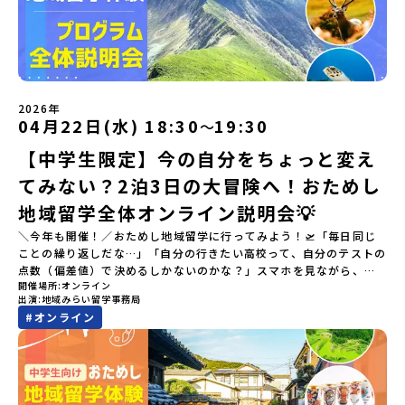
2026年
04月22日(水) 18:30
19:30
〜
【中学生限定】今の自分をちょっと変え
てみない？2泊3日の大冒険へ！おためし
地域留学全体オンライン説明会💡
＼今年も開催！／おためし地域留学に行ってみよう！🛫「毎日同じ
ことの繰り返しだな…」「自分の行きたい高校って、自分のテストの
点数（偏差値）で決めるしかないのかな？」スマホを見ながら、進
開催場所
オンライン
路にモヤモヤしているそこのあなたへ！👀テストの点数ではなく、
出演
地域みらい留学事務局
あなたの「ワクワク（＝自分軸）」で進路を選ぶ。そんな新しい選
#
オンライン
択肢が、「地域みらい留学」です。「でも、いきなり知らない土地
の高校に進学するなんて不安…」そんな人のために、2泊3日で気軽
にプチ体験できる【おためし地域留学】の魅力を凝縮したオンライ
ン説明会のアーカイブ（録画）を公開中です！✨＼🔥ここがすごい！
🔥／おためし地域留学 3つのワクワク🔥🔥 ①スマホじゃわからない