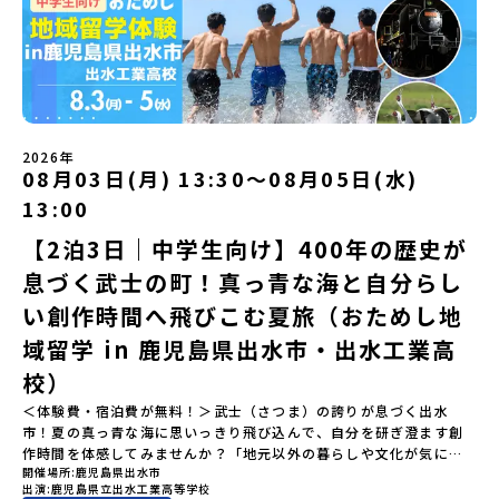
る！アイヌ文化フィールドワーク」 -アイヌ文化博物館でアイヌ文
けど大丈夫？」「どんな体験ができるの？」そんな保護者様の不安
「日高山脈（ひだかさんみゃく）」の絶景！牛たちがのんびりと過
化を理解する -アイヌ伝統文化を感じるアクティビティ「1日を振
や、中学生のみなさんの素朴な疑問にスタッフが直接お答えしま
ごす放牧地や、海が見える珍しい温泉。日本一の清流に選ばれたこ
り返るーみんなで体験シェア」＜2日目＞（AM）「平取高校見学・
す。チャットでの質問も可能ですので、ぜひご自宅からリラックス
ともある「歴舟川（れきふねがわ）」。 他の地域では見ることので
寮見学」 -平取高校の特徴を知る学校体験 -在校生との対話「高
してご参加ください。▼お申し込み前に必ずご確認ください・参加
きない圧倒的スケールの自然と、新しい産業が交差する瞬間を肌で
校生企画②-町の紹介編-」 -ビンゴをしながら町を知ろう！（PM）
規約への同意プログラムへの参加申し込みいただく前に、「お申し
体感できる町です。北の大地で脈々と受け継がれる 「フロンティア
「自然と農を感じる！農業アクティビティ」 -平取特産の「びらと
込みに関する各規約」への同意が必須となります。ご確認くださ
スピリッツ」を体感！ 「フロンティアスピリッツ（開拓者精神）」
りトマト」農家体験！ -想いを持って仕事をする大人との交流会
い。・抽選による参加者決定についてお申込みいただいた方の中か
は、大樹町の開拓時代から人々の間で大切に受け継がれてきた精神
「みんなでBBQディナー」 -さらに仲間や地元の高校生、町の大人
2026年
ら抽選の上、締め切り日から1週間を目途に、お申し込み時に記入い
です。どんな困難な状況にも真っ向から立ち向かい、未知の領域へ
08月03日(月) 13:30〜08月05日(水)
たちと交流＜3日目＞（AM）「アイヌが愛した森を散策するフィー
ただいたメールアドレス宛に「当選／落選メール」をお送りいたし
夢を追って挑戦し続ける姿勢や、手つかずの大自然の中で一攫千金
ルドワーク」「3日間の振り返りワーク」 -みんなで振り返り対話
ます。当選者は、メールに記載された「当選確認フォーム」に３日
の夢を抱いて熱中した「砂金掘り」、自らの手で広大な大地を切り
13:00
「ランチ/お土産タイム」（PM） 13：30頃プログラム終了-新千歳
以内に回答いただき、確認フォームの提出をもって参加確定とさせ
拓いてきた農業や漁業の歴史など、夢を追う人々が集まる他の町に
空港には15：00頃に到着予定です。※天候の状況や参加人数によっ
【2泊3日｜中学生向け】400年の歴史が
ていただきます。当選確認フォームの期日までにご回答いただけな
はない風土が存在します。大樹町では、このフロンティアスピリッ
てプログラムを変更する場合がございます。参加概要【開催場所】
い場合は、当選を取り消しとさせていただきます。当選取り消しが
ツが現在、「北海道の小さな町から宇宙を目指す」という新たな夢
息づく武士の町！真っ青な海と自分らし
北海道平取町（びらとりちょう）【実施日程】7月18日(土)～7月20
あった場合は、繰り上げ当選者へご連絡させていただきます。登録
へと繋がっています。 「宇宙版シリコンバレー」の実現を目指し、
日(月祝)※参加が確定した方には6月3日(水) 18：30～20：00に
メールアドレスの変更をご希望の場合は下記の地域みらい留学公式
国内外の宇宙関連企業が集まる宇宙港「北海道スペースポート」の
い創作時間へ飛びこむ夏旅（おためし地
「参加者向け事前オンライン研修」をご案内する予定です。必ず参
LINEよりご連絡をお願いします。※受信制限設定をしていると、通
整備が進められています。 この未来への挑戦の精神は、民間企業に
域留学 in 鹿児島県出水市・出水工業高
加をお願いします。【集合場所・時間】7月18日(土) 12：00 新千歳
知メールをお受け取りいただけません。その場合は、
よる日本初のロケット打ち上げ成功という形で実を結び、世界有数
空港※12：00までに新千歳空港に到着する便で手配ください。【解
「@miratabi.jp」からのメールを受信できるよう設定をお願いいた
のロケット発射場の適地として全国・アジア各国からも大きな注目
校）
散場所・時間】7月20日(祝月) 15：00頃 新千歳空港※16：00以降
します。※結果に関する個別のお問合せにはお答えしておりません
を集めています 今回は、そんな大樹町の過去から未来へ繋がるフロ
に新千歳空港を出発する便で手配ください。【対象】中学2年生、中
＜体験費・宿泊費が無料！＞武士（さつま）の誇りが息づく出水
ので、ご了承ください。・お申し込みについてお申込はお一人様1回
ンティアスピリッツに触れるアクティビティへ出発！農業からロケ
学3年生【宿泊先】ゲストハウス ヤント※ドミトリータイプの2段ベ
市！夏の真っ青な海に思いっきり飛び込んで、自分を研ぎ澄ます創
限りです。PC・スマートフォンからお申込ください。申込後の内容
ットまで本物の現場を体感し、他では味わえない体験を五感をフル
ッド（1室2～4名）で宿泊いただく予定です。【旅行代金】無料※旅
作時間を体感してみませんか？「地元以外の暮らしや文化が気にな
変更はできません。お申込時は、メールアドレスの入力間違いにご
につかって楽しむことができます🎵大樹高校は、農業から宇宙まで
行代金に含まれる費用のうち、以下の内容が無料となります・宿泊
開催場所
鹿児島県出水市
る。いつか留学してみたい！」「自分の進学や将来の可能性をもっ
注意ください。・宿泊について１室に複数(同性2～4名程度)で宿泊
「町のぜんぶが教科書」！大樹高校の学びは、ただ教室の机に座っ
出演
鹿児島県立出水工業高等学校
費（2泊分）・プログラム内のアクティビティ・体験費用・一部の食
とひらきたい！」「ものづくりや工業高校に興味がある！」そんな
いただく予定です。・食事アレルギー対応について個別の詳細なア
ているだけではありません！農業や漁業から、最先端の宇宙科学ま