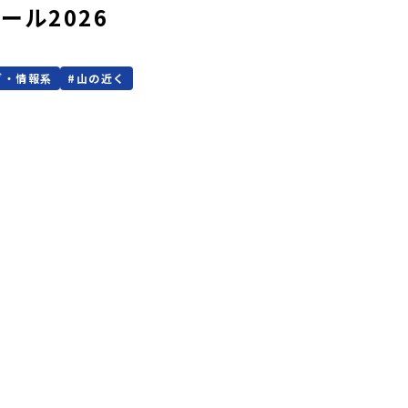
ル2026
グ・情報系
#
山の近く