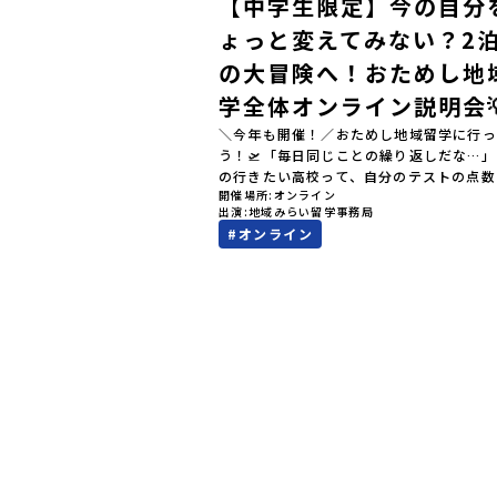
【中学生限定】今の自分
ょっと変えてみない？2泊
の大冒険へ！おためし地
学全体オンライン説明会
＼今年も開催！／おためし地域留学に行っ
う！🛫「毎日同じことの繰り返しだな…
の行きたい高校って、自分のテストの点数
開催場所
オンライン
値）で決めるしかないのかな？」スマホを
出演
地域みらい留学事務局
ら、進路にモヤモヤしているそこのあなた
#
オンライン
テストの点数ではなく、あなたの「ワクワ
自分軸）」で進路を選ぶ。そんな新しい選
が、「地域みらい留学」です。「でも、い
知らない土地の高校に進学するなんて不安
んな人のために、2泊3日で気軽にプチ体
る【おためし地域留学】の魅力を凝縮した
イン説明会のアーカイブ（録画）を公開中
✨＼🔥ここがすごい！🔥／おためし地域留
のワクワク🔥🔥 ①スマホじゃわからない
的な感動」！教科書を読むだけじゃわから
その地域ならではの大自然や歴史を「五感
ル体験！カヌーに乗ったり、伝統文化に触
り、本物の冒険が待っています！🔥 ②「