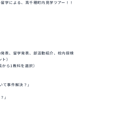
い留学による、高千穂町内見学ツアー！！
究活動発表、留学発表、部活動紹介、校内探検
ゼント）
・英から1教科を選択）
いて事件解決？」
ト？」