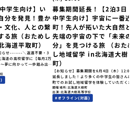
｜中学生向け】い
募集期間延長！【2泊3日｜
自分を発見！豊か
中学生向け】宇宙に一番近
・文化、人との繋
町！先人が拓いた大自然と
する旅（おためし
先端の宇宙の下で「未来の
n北海道平取町）
分」を見つける旅 （おため
し地域留学 in北海道大樹
知らせ-------＼返還不要・3
北海道の高校留学に【毎月2万
町）
金～夢に向かって一歩踏み出
町
を応援！～ 詳細・条件はこち
【お知らせ】募集期間を6月4日（木）12:00
学校
--------------------＜体験
延長しました！より多くの中学生の皆さんに
)
累計3,000万部以上販売され
町でのお試し地域留学を体験していただくた
ゴールデンカムイ」の実写版映
開催場所
北海道大樹町
受付期間を延長して応募をお待ちしておりま
出演
北海道大樹高等学校
北海道の「アイヌ文化継承の
「申し込みのタイミングを逃してしまった」
#
オフライン(対面)
体験してみませんか？「地元以
う方も、この機会にぜひ一歩踏み出してみま
が気になる。いつか留学してみ
か？※都合により締め切りを早める場合がご
文化の歴史や、マンガに登場す
ます。お早目にご応募ください！-------------
で探求したい！」「自然が好き
-----------------------------＼返還不要・3
そびたい！」そんな中学生のみ
間最大72万／💡北海道の高校留学に【毎月2
！「おためし地域留学体験」
円】の給付型奨学金～夢に向かって一歩踏み
0の高校と連携し、地域の枠を
す、あなたの未来を応援！～ 詳細・条件は