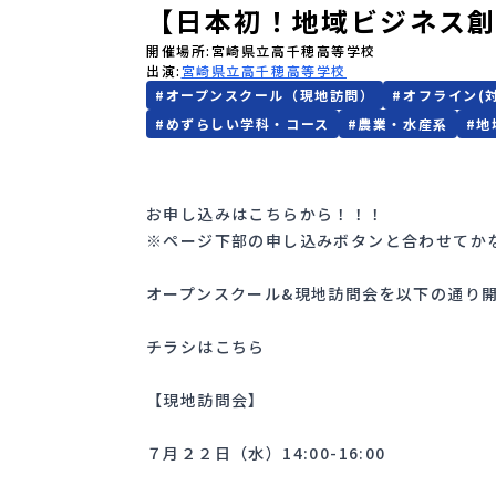
【日本初！地域ビジネス創
開催場所
宮崎県立高千穂高等学校
出演
宮崎県立高千穂高等学校
#
オープンスクール（現地訪問）
#
オフライン(
#
めずらしい学科・コース
#
農業・水産系
#
地
お申し込みは
こちら
から！！！
※ページ下部の申し込みボタンと合わせてか
オープンスクール&現地訪問会を以下の通り
チラシは
こちら
【現地訪問会】
７月２２日（水）14:00-16:00