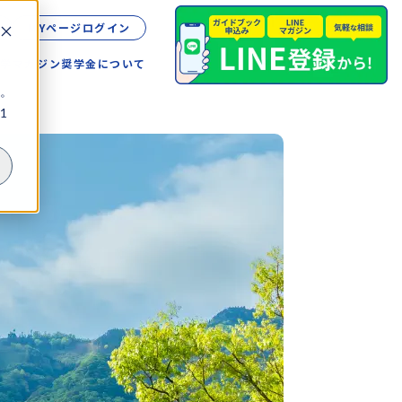
MYページログイン
留学
マガジン
奨学金について
。
1