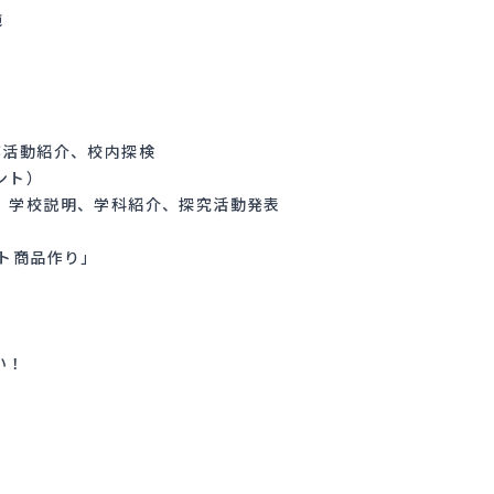
施
、部活動紹介、校内探検
ゼント）
ラボ）学校説明、学科紹介、探究活動発表
ト商品作り」
い！