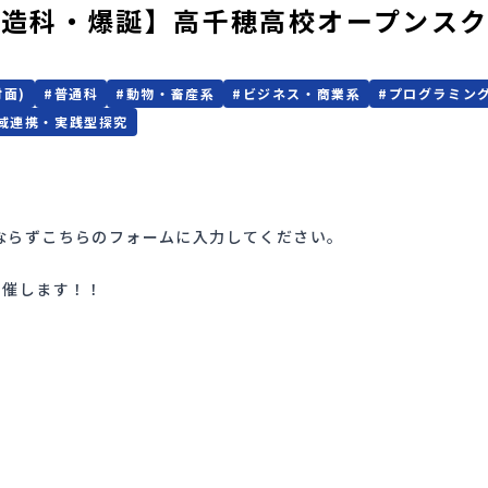
造科・爆誕】高千穂高校オープンスクー
対面)
#
普通科
#
動物・畜産系
#
ビジネス・商業系
#
プログラミン
域連携・実践型探究
ならずこちらのフォームに入力してください。
開催します！！