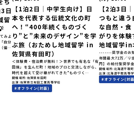
をち
【1泊2日｜中学生向け】日
【2泊3日
3日
本を代表する伝統文化の町
つもと違う
域留
へ！“400年続くものづく
な自然・食

り”と”未来のデザイン”を学
がりを体験
てみよ
」「自分
ぶ旅（おためし地域留学 in
地域留学i
（偏差
佐賀県有田町）
-------奨学金のお
見なが
年間最大72万／
へ！👀
＜体験費・宿泊費が無料！＞世界でも有名な「有
円】の給付型奨学
ク（＝
田焼」を生んだ町！地域のプロと交流しながら、
開催場所
北海道平取
す、あなたの未来
択肢
時代を超えて受け継がれてきた”ものづく
出演
北海道平取高等
らから-------------
きなり
開催場所
佐賀県有田町
り”や”デザイン”を探求しませんか？「地元以外
#
オフライン(対面
費・宿泊費が無料＞
…」そ
出演
佐賀県立有田工業高等学校
の暮らしや文化が気になる。いつか留学してみた
た大人気マンガ「
験でき
#
オフライン(対面)
い！」「豊かな自然と伝統文化、町並みに興味が
画に登場する町！
オンラ
ある！」「ものづくりやきれいなデザインが好
地」で自然や食を
です！
き！」そんな中学生のみなさんにおすすめ！「お
外の地域の暮らし
学 3つ
ためし地域留学体験」は、日本全国約200の高校
たい！」「アイヌ
「圧倒
と連携し、地域の枠を超えて学校生活を送る「地
る世界を自分の手
ない、
域みらい留学」をプチ体験できるプログラムで
でもっと触れてあ
」でフ
す。はじめてのひとり旅でも安心！現地でもスタ
なさんにおすすめ
れた
ッフがしっかりとサポートいたします。今回のフ
は、日本全国約20
初めま