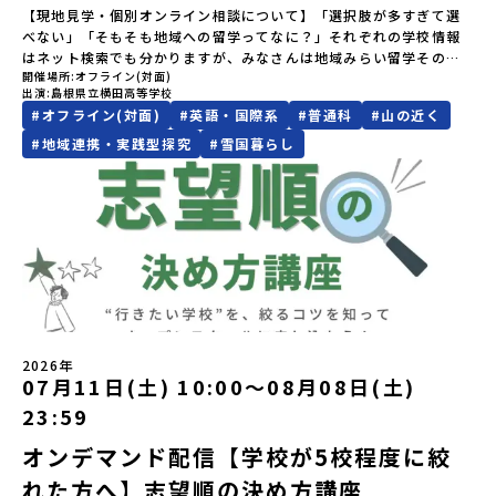
籍する方、また、宮城県内に在住する方は申し訳ございませんが参
規約への同意プログラムへの参加申し込みいただく前に、「お申し
さい♪地域みらい留学公式LINE
プアップ説明会プログラムの内容を詳しく知りたい方や、お申し込
【現地見学・個別オンライン相談について】「選択肢が多すぎて選
加できませんのでご了承ください。なお、宮城県内から本校を受験
込みに関する各規約」への同意が必須となります。ご確認くださ
みを迷われている方向けにZoomでのオンライン配信を行います。
べない」「そもそも地域への留学ってなに？」それぞれの学校情報
したい場合は南三陸高校にご連絡ください。℡０２２６－４６－３
い。・抽選による参加者決定についてお申込みいただいた方の中か
知りたい情報のレベルに合わせて、以下の2つのステップをご活用く
はネット検索でも分かりますが、みなさんは地域みらい留学そのも
６４３
ら抽選の上、締め切り日から1週間を目途に、お申し込み時に記入い
ださい。【STEP 1】全体オンライン説明会（アーカイブ動画を公開
開催場所
オフライン(対面)
のをイメージできていますか？地域みらい留学がスタートする前か
ただいたメールアドレス宛に「当選／落選メール」をお送りいたし
中！）〜まずは「おためし地域留学」を知りたい方へ〜日本全国20
出演
島根県立横田高等学校
ら県外生を積極的に受け入れてきた横田高校。本校では、これまで
ます。当選者は、メールに記載された「当選確認フォーム」に３日
以上の地域から選んで参加できる「おためし地域留学」の全体像や
#
オフライン(対面)
#
英語・国際系
#
普通科
#
山の近く
100名以上（毎年10名程度）の「みらい留学生」を受け入れてきま
以内に回答いただき、確認フォームの提出をもって参加確定とさせ
魅力について、説明会を開催しました。中学生一人での参加にあた
した。そんな全国トップクラスの受け入れ実績校へ気軽に「今の気
#
地域連携・実践型探究
#
雪国暮らし
ていただきます。当選確認フォームの期日までにご回答いただけな
り、保護者様が特に気になる「安全面」や「事務局のサポート体
持ち」を話してみませんか？横田高校は、（本校への進学希望でな
い場合は、当選を取り消しとさせていただきます。当選取り消しが
制」についても詳しく解説しています。ぜひ、ご自宅からお気軽に
くても）みなさんの地域みらい留学をサポートします！～個別相談
あった場合は、繰り上げ当選者へご連絡させていただきます。登録
ご視聴ください。🎬 [アーカイブ動画を視聴する]YouTube：
の流れ～①「横田高校に相談」←こちらをクリック②質問事項をチ
メールアドレスの変更をご希望の場合は下記の地域みらい留学公式
https://youtu.be/Yt8nd04aNgA?si=e5erbspvwz5O8_uF
ェックして送信！③横田高校から返信メール（質問回答）が届く。
LINEよりご連絡をお願いします。※受信制限設定をしていると、通
【STEP 2】プログラム説明会〜「標津町」の内容をもっと知りした
④日程を相談のうえ、オンライン相談や現地見学を実施。※本校へ
知メールをお受け取りいただけません。その場合は、
い方へ〜全体説明を聞いたうえで、「プログラムで何をするの？」
の進学希望者ではなくても、「県外進学」「寮生活」などの情報提
「@miratabi.jp」からのメールを受信できるよう設定をお願いいた
「どんなまちなの？」という疑問にお答えする詳細配信です。2泊3
供も可能です。情報収集の一環としてご活用ください！
します。※結果に関する個別のお問合せにはお答えしておりません
日のプログラムの中身をお伝えします。日時：6月10日(水) 19：
ので、ご了承ください。・お申し込みについてお申込はお一人様1回
00〜20：00内容：どんなところ？プログラム詳細解説、質疑応答紹
限りです。PC・スマートフォンからお申込ください。申込後の内容
介地域：鹿児島県出水市・出水工業高校/北海道標津町/岩手県八幡
変更はできません。お申込時は、メールアドレスの入力間違いにご
2026年
平市/愛媛県鬼北町＊4つの地域のプログラムを1時間でぎゅっとお届
注意ください。・宿泊について１室に複数(同性2～4名程度)で宿泊
07月11日(土) 10:00〜08月08日(土)
けします。お申し込み：https://c-mirai.jp/events/064069お気
いただく予定です。・食事アレルギー対応について個別の詳細なア
軽にどうぞ！「はじめての一人旅だけど大丈夫？」「どんな体験が
23:59
レルギー対応希望にはお応えしかねる場合がございます。対応が必
できるの？」そんな保護者様の不安や、中学生のみなさんの素朴な
要な場合は必ず事前にご相談ください。・参加取消や急遽参加でき
疑問にスタッフが直接お答えします。チャットでの質問も可能です
オンデマンド配信【学校が5校程度に絞
なくなった場合について参加決定後の参加お取り消しはご遠慮下さ
ので、ぜひご自宅からリラックスしてご参加ください。▼お申し込
れた方へ】志望順の決め方講座
い。やむを得ないお取り消しの場合はお早めに事務局までご連絡く
み前に必ずご確認ください・参加規約への同意プログラムへの参加