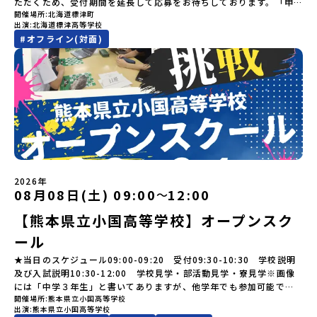
参加できなくなった場合について参加決定後の参加お取り消しはご
ステップアップ説明会プログラムの内容を詳しく知りたい方や、お
ただくため、受付期間を延長して応募をお待ちしております。「申
「大樹町」の内容を具体的に深掘りしたい方へ〜全体説明を聞いた
ーションのアートづくりをぜひ体験してみてください！さらに八幡
遠慮下さい。やむを得ないお取り消しの場合はお早めに事務局まで
開催場所
北海道標津町
申し込みを迷われている方向けにZoomでのオンライン配信を行い
し込みのタイミングを逃してしまった」という方も、この機会にぜ
うえで、「大樹町では具体的に何をするの？」「どんな町なの？」
平市は自然（山）の恵みを生かした料理がとても美味しい地域で
出演
北海道標津高等学校
ご連絡ください。・キャンセルポリシーやむを得ない参加お取り消
ます。知りたい情報のレベルに合わせて、以下の2つのステップをご
ひ一歩踏み出してみませんか？※都合により締め切りを早める場合
という疑問にお答えする説明会です。大樹町ならではの豊かな文化
す。みなさんの地元の味とは違う「岩手の郷土料理」を味わって楽
#
オフライン(対面)
しの場合、以下のルールに沿って対応させていただきます。ご了承
活用ください。【STEP 1】全体オンライン説明会（アーカイブ動画
がございます。お早目にご応募ください！-------奨学金のお知らせ-
や、2泊3日のプログラムの中身をたっぷりとお伝えします。日
しんでください🎵今回はこの大自然や文化が魅力的な八幡平市で、
ください。プログラム開催日の前日＜7月17日＞から、【キャンセル
を公開中！）〜まずは「おためし地域留学」を知りたい方へ〜日本
------＼返還不要・3年間最大72万／💡北海道の高校留学に【毎月2
時： 5月13日(水) 19：00〜19：40内 容： 大樹町ってどんなとこ
日本全国から集まる中学生や「平舘（たいらだて）高校」の高校生
のご連絡日：お支払いいただく旅行代金】・21日目にあたる日以
全国20以上の地域から選んで参加できる「おためし地域留学」の全
万円】の給付型奨学金～夢に向かって一歩踏み出す、あなたの未来
ろ？プログラム詳細解説、質疑応答お申し込み：https://c-
と一緒にさまざまなアクティビティを体験していただきます。他に
前：無料・20日目-8日目：20％・7日目-2日目：30％・プログラム
体像や魅力について、説明会を開催しました。中学生一人での参加
を応援！～ 詳細・条件はこちらから-----------------------------
mirai.jp/events/002112お気軽にどうぞ！「はじめての一人旅だ
はないスペシャルな魅力がギュッと詰まった岩手県八幡平市で五感
開始日の前日：40％・プログラム開始日当日：50％・ご連絡無しで
にあたり、保護者様が特に気になる「安全面」や「事務局のサポー
----＜体験費・宿泊費が無料！＞一万年前から続く自然と人の暮らし
けど大丈夫？」「どんな体験ができるの？」そんな保護者様の不安
を使いながら、まちの魅力を一緒に探究してみませんか？地域と一
の不参加またはプログラム開始後の解除：100％・催行中止について
ト体制」についても詳しく解説しています。ぜひ、ご自宅からお気
が今も残る町！広大な自然と生き物とともに生きる豊かさに触れ、
や、中学生のみなさんの素朴な疑問にスタッフが直接お答えしま
体になり「開拓者精神」を育む！「平舘（たいらだて）高校」と
天候などの状況等によって開催を見合わせる可能性があります。そ
軽にご視聴ください。🎬 [アーカイブ動画を視聴する]YouTube：
まちの暮らしを一緒に体験してみませんか？「地元以外の地域の暮
す。チャットでの質問も可能ですので、ぜひご自宅からリラックス
は？今回のプログラムを一緒に過ごしてくれる高校生は「平舘（た
の場合は原則、開催日1週間前までにご連絡いたします。又、最少催
https://youtu.be/Yt8nd04aNgA?si=e5erbspvwz5O8_uF
らしが気になる。いつか留学してみたい！」「大自然と生き物が好
してご参加ください。▼お申し込み前に必ずご確認ください・参加
いらだて）高校」の生徒たち。この高校の特徴は「地域と一体にな
行人数に達しなかった場合は、開催日3週間前までに催行中止の旨を
【STEP 2】出水市・出水工業高校プログラム説明会〜「出水市・出
き！興味がある！」「自分の進学や将来の可能性をもっとひらきた
規約への同意プログラムへの参加申し込みいただく前に、「お申し
った探究教育」と「自分で考えて動くチカラを大切にしている」こ
メールにてご連絡いたします。・よくあるご質問その他、よくある
水工業高校」の内容を具体的に深掘りしたい方へ〜全体説明を聞い
い！」そんな中学生のみなさんにおすすめ！「おためし地域留学体
込みに関する各規約」への同意が必須となります。ご確認くださ
と。地元の地熱発電や観光などの産業や文化のテーマで、生徒たち
ご質問についてはこちらをご確認ください。運営団体について＜プ
たうえで、「出水市では具体的に何をするの？」「どんな町な
験」は、日本全国約200の高校と連携し、地域の枠を超えて学校生活
い。・抽選による参加者決定についてお申込みいただいた方の中か
2026年
自身が「探究プロジェクト」を企画し取り組むユニークな高校で
ログラム主催：一般財団法人地域・教育魅力化プラットフォーム＞
の？」という疑問にお答えする説明会です。出水市ならではの豊か
を送る「地域みらい留学」をプチ体験できるプログラムです。はじ
08月08日(土) 09:00
12:00
ら抽選の上、締め切り日から1週間を目途に、お申し込み時に記入い
〜
す。机の上で勉強するだけではない、実践的な探究やフィールドワ
「意志ある若者にあふれる持続可能な地域・社会をつくる」という
な文化や、2泊3日のプログラムの中身をたっぷりとお伝えします。
めてのひとり旅でも安心！現地でもスタッフがしっかりとサポート
ただいたメールアドレス宛に「当選／落選メール」をお送りいたし
ークを楽しむことができます。今回は、そんなエネルギッシュに活
ビジョンを掲げ、2017年3月に島根県に設立した教育事業団体で
【熊本県立小国高等学校】オープンスク
日 時： 6月9日日(水)19:00-19:45内 容： 出水市ってどんなとこ
いたします。今回のフィールドは「北海道 標津町（しべつちょ
ます。当選者は、メールに記載された「当選確認フォーム」に３日
躍する高校生と一緒に交流したり対話をしながら、町の文化・料理
す。日本全国約200の高校と連携しながら、中学卒業後に地域の枠を
ろ？プログラム詳細解説、質疑応答お申し込み：https://c-
う）」北海道の東に位置する標津町（しべつちょう）は人口 約
以内に回答いただき、確認フォームの提出をもって参加確定とさせ
ール
を楽しみ、高校での活動のイメージをもつことができる絶好の機
越えて生徒一人ひとりの夢や価値観に合った地域・学校で1〜3年間
mirai.jp/events/091247お気軽にどうぞ！「はじめての一人旅だ
4,600人の町。東の水平線の奥に見えるのは北方領土の国後島（くな
ていただきます。当選確認フォームの期日までにご回答いただけな
会！この地域でしか味わえない豊かな体験をぜひ楽しんでください
過ごすことができるシステム「地域みらい留学」をはじめとした、
けど大丈夫？」「どんな体験ができるの？」そんな保護者様の不安
しりとう）、西には世界遺産に認定されている秘境・知床半島（し
★当日のスケジュール09:00-09:20 受付09:30-10:30 学校説明
い場合は、当選を取り消しとさせていただきます。当選取り消しが
🎵体験のおすすめポイント体験プログラム内容（予定）＜1日目＞
教育事業や地域活性モデルをつくり続けています。名 称：一般財
や、中学生のみなさんの素朴な疑問にスタッフが直接お答えしま
れとこはんとう）、鶴や白鳥など珍しい野鳥の宝庫である野付半島
及び入試説明10:30-12:00 学校見学・部活動見学・寮見学※画像
あった場合は、繰り上げ当選者へご連絡させていただきます。登録
（PM）「オリエンテーション」「地熱染色・発電所見学」 -八幡
団法人地域・教育魅力化プラットフォーム設 立：2017年3月代表
す。チャットでの質問も可能ですので、ぜひご自宅からリラックス
（のつけはんとう）をながめることができ、ミルクの里の牧草地が
には「中学３年生」と書いてありますが、他学年でも参加可能で
メールアドレスの変更をご希望の場合は下記の地域みらい留学公式
平市の自然を知る -地球のチカラを使ったアートづくり「ペンショ
者：岩本 悠所在地：〒690-0842 島根県松江市東本町二丁目25-6
してご参加ください。▼お申し込み前に必ずご確認ください・参加
広がる牛の酪農（らくのう）もさかんで、海と緑と川の自然と生き
開催場所
熊本県立小国高等学校
す！
LINEよりご連絡をお願いします。※受信制限設定をしていると、通
ンで夕食」「1日目の振り返り」「星空観察」※希望者＜2日目＞
みらいBASE2階 その他所在地公式HP：http://c-platform.or.jp/
出演
熊本県立小国高等学校
規約への同意プログラムへの参加申し込みいただく前に、「お申し
物が豊かな町です！標津町はさらに「鮭（さけ）の聖地」としても
知メールをお受け取りいただけません。その場合は、