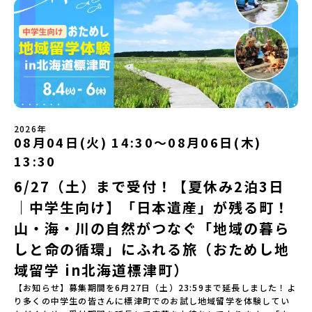
無料＞緑があふれる大自然の町へ！世界でここでしかできない「自
自宅からリラックスしてご参加ください。▼お申し込み前に必ずご
に飛び込む！海を満喫しよう！「みんなで夕食」「1日目の振り返り
地域留学体験」のプログラム開催情報を公式LINEにて配信中！ぜひ
さい。【対象】中学2年生、中学3年生【宿泊先】大樹町ワーキング
然×アートの融合体験」や「自然クラフト」を楽しんでみません
確認ください・参加規約への同意プログラムへの参加申し込みいた
会」＜2日目＞（AM）「出水工業高校のオープンスクールに参
ご登録ください♪地域みらい留学公式LINE
ステイ住宅※1室に複数(同性2～4名程度)で宿泊いただく予定です。
か？「大自然や文化体験が好き！興味がある！」「その地域にしか
だく前に、「お申し込みに関する各規約」への同意が必須となりま
加」 -高校見学 -授業体験（PM）「学校のことを深く知る・もの
【旅行代金】無料※旅行代金に含まれる費用のうち、以下の内容が
ない郷土料理を味わってみたい！」「地元以外の暮らしや文化が気
す。ご確認ください。・抽選による参加者決定についてお申込みい
づくりにチャレンジ！」 -各学科を実際に体験する -ものづくり
無料となります：・宿泊費（2泊分）・プログラム内のアクティビテ
になる。いつか留学してみたい！」そんな中学生のみなさんにおす
ただいた方の中から抽選の上、締め切り日から1週間を目途に、お申
にチャレンジ -竹灯籠づくりを創って灯りをともす「みんなで
ィ・体験費用・一部の食事代*以下の費用は参加者のご負担となりま
すめ！「おためし地域留学体験」は、日本全国約200の高校と連携し
し込み時に記入いただいたメールアドレス宛に「当選／落選メー
BBQ」「2日目の振り返り会」＜3日目＞（AM）「3日間の振り返り
す・集合場所までの往復交通費・お土産代や自由時間の個人飲食費
ながら地域の枠を超えて学校生活を送ることができる「地域みらい
ル」をお送りいたします。当選者は、メールに記載された「当選確
ワーク」 -みんなで振り返り対話（PM） 13:00頃 解散（出水駅）
などの個人的費用【募集人数】最大10名（お申し込み多数の場合は
留学」をプチ体験できるプログラムです。はじめてでも安心！現地
認フォーム」に３日以内に回答いただき、確認フォームの提出をも
※天候の状況や参加人数によってプログラムを変更する場合がござ
抽選の上決定）【参加者決定】お申し込み多数の場合は、締め切り
ではスタッフがしっかりとサポートいたします。今回のフィールド
って参加確定とさせていただきます。当選確認フォームの期日まで
います。参加概要【開催場所】鹿児島県出水市【実施日程】8月3日
後1週間を目途に当落結果をご連絡いたします。【申し込み受付期
は「岩手県八幡平市（はちまんたいし）」岩手県八幡平市（はちま
にご回答いただけない場合は、当選を取り消しとさせていただきま
（月）〜 8月5日（水）※参加が確定した方には7月7日(火) 18:30-
2026年
間】申込期間が延長になりました！5月7日(木)12：00 から 6月4日
んたいし）は北西部にあり、秋田県との県境にある自然豊かな町で
08月04日(火) 14:30〜08月06日(木)
す。当選取り消しがあった場合は、繰り上げ当選者へご連絡させて
20:00に「参加者向け事前オンライン会」をご案内する予定です。必
(木) 12：00まで疑問も不安もワクワクに変える！「おためし地域留
す。町の約83％は「森林」！標高1,000mを超える山岳地帯や高原
いただきます。登録メールアドレスの変更をご希望の場合は下記の
ず参加をお願いします。【集合場所・時間】出水駅 8月3日(月)
学」ステップアップ説明会プログラムの内容を詳しく知りたい方
13:30
もあり緑が豊かな大自然を感じることができ、新緑、山菜の春、花
地域みらい留学公式LINEよりご連絡をお願いします。※受信制限設
13:30 集合【解散場所・時間】出水駅 8月5日(水) 12:00 解散【対
や、お申し込みを迷われている方向けにZoomでのオンライン配信
の夏、紅葉の秋、スキーや樹氷の冬と四季ごとに美しい景色を見る
定をしていると、通知メールをお受け取りいただけません。その場
象】中学生2～3年生【宿泊先】現在調整中※1室に複数名(同性)で宿
6/27（土）まで受付！【夏休み2泊3日
を行います。知りたい情報のレベルに合わせて、以下の2つのステッ
ことのできるユニークな町です。「十和田八幡平（とわだはちまん
合は、「@miratabi.jp」からのメールを受信できるよう設定をお願
泊いただく予定です。【旅行代金】無料※旅行代金に含まれる費用
プをご活用ください。【STEP 1】全体オンライン説明会（アーカイ
｜中学生向け】「日本遺産」が残る町！
たい）国立公園」では登山やトレッキング、「安比高原（あっぴこ
いいたします。※結果に関する個別のお問合せにはお答えしており
のうち、以下の内容が無料となります：・宿泊費（2泊分）・プログ
ブ動画を公開中！）〜まずは「おためし地域留学」を知りたい方
うげん）スキー場」は日本国内最大級のスキーリゾートとして有名
ませんので、ご了承ください。・お申し込みについてお申込はお一
ラム内のアクティビティ・体験費用・一部の食事代*以下の費用は参
へ〜日本全国20以上の地域から選んで参加できる「おためし地域留
山・海・川の自然がつなぐ「地域の暮ら
で、一年中自然アクティビティを楽しむことができます！そして八
人様1回限りです。PC・スマートフォンからお申込ください。申込
加者のご負担となります・集合場所までの往復交通費・お土産代や
学」の全体像や魅力について、説明会を開催しました。中学生一人
幡平市にある「松川地熱発電所」は、日本で初めて「地球のチカラ
しと命の循環」にふれる旅（おためし地
後の内容変更はできません。お申込時は、メールアドレスの入力間
自由時間の個人飲食費などの個人的費用【募集人数】最大10名（お
での参加にあたり、保護者様が特に気になる「安全面」や「事務局
を電気に変えた」場所！八幡平の地下からわき出す蒸気をそのまま
違いにご注意ください。・宿泊について１室に複数(同性2～4名程
申し込み多数の場合は抽選の上決定）【参加者決定】お申し込み多
のサポート体制」についても詳しく解説しています。ぜひ、ご自宅
域留学 in北海道標津町）
電気に変える「地球・自然にやさしい最先端のエネルギー」を生み
度)で宿泊いただく予定です。・食事アレルギー対応について個別の
数の場合は、締め切り後1週間を目途に当落結果をご連絡いたしま
からお気軽にご視聴ください。🎬 [アーカイブ動画を視聴す
出す挑戦をしてきた町です。今回のプログラムでは、この松川地熱
詳細なアレルギー対応希望にはお応えしかねる場合がございます。
す。【申し込み受付期間】6月1日(月)12：00 から 6月15日(月)
【お知らせ】募集期間を6月27日（土）23:59まで延長しました！よ
る]YouTube：https://youtu.be/Yt8nd04aNgA?
発電所から吹き出す地熱蒸気を使った「アート体験」をすることが
対応が必要な場合は必ず事前にご相談ください。・参加取消や急遽
12：00まで疑問も不安もワクワクに変える！「おためし地域留学」
り多くの中学生の皆さんに標津町でのお試し地域留学を体験してい
si=e5erbspvwz5O8_uF 【STEP 2】大樹町プログラム説明会〜
できます。世界でここだけ！地球のチカラを使った幻想的なグラデ