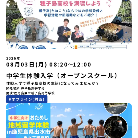
のうち、人間にとって大切な役割を持っているものを「カムイ」と
12：00まで疑問も不安もワクワクに変える！「おためし地域留学」
-------------------＼返還不要・3年間最大72万／💡北海道の高校留
呼んでいます。いつも自分たちを見守ってくれているもの、例え
ステップアップ説明会プログラムの内容を詳しく知りたい方や、お
学に【毎月2万円】の給付型奨学金～夢に向かって一歩踏み出す、あ
ば、身近な動植物や、暮らしに欠かせない火、水、風、そして雄大
申し込みを迷われている方向けにZoomでのオンライン配信を行い
なたの未来を応援！～ 詳細・条件はこちらから------------------
な山や川などもすべて「カムイ」です。この文化と精神性をテーマ
ます。知りたい情報のレベルに合わせて、以下の2つのステップをご
--------------------------ーーーーーーーーーーーーーーーーーー
にした大人気マンガ「ゴールデンカムイ」は、累計3000万部以上販
活用ください。【STEP 1】全体オンライン説明会〜まずは「おため
ーーーーーーーーーーーーーー＜体験費・宿泊費が無料！＞民間ロ
売され、2026年3月に映画の続編も公開されるなど注目を集めてい
し地域留学」を知りたい方へ〜日本全国20以上の地域から選んで参
ケットの打ち上げ成功で話題になった町！ 北海道の「宇宙版シリコ
ます。今回は、平取町の中でもアイヌ文化に触れることのできる
加できる「おためし地域留学」の全体像や魅力について、説明会を
ンバレー」を目指す大樹町で、最先端テクノロジーとどこまでも続
「二風谷（にぶたに）コタン」へ出発！アイヌの家や暮らし、食な
開催しました。中学生一人での参加にあたり、保護者様が特に気に
く大自然を肌で感じてみませんか？「地元以外の地域の暮らしが気
どを体感することができます。ぜひ現地で味わってみてください
なる「安全面」や「事務局のサポート体制」についても詳しく解説
になる。いつか留学してみたい！」「自分の進学や将来の可能性を
🎵（写真撮影：志鎌康平）未来の自分をイメージする。地元の高校
しています。ぜひ、ご自宅からお気軽にご視聴ください。▶︎ [アーカ
もっとひらきたい！ 」「自然が好きでもっと触れてあそびたい！」
2026年
生との特別な交流この旅の大きな魅力は、地元の「平取高校」の先
イブ動画を視聴する]YouTube：
そんな中学生のみなさんにおすすめ！「おためし地域留学体験」
08月03日(月) 08:20
12:00
〜
輩たちと過ごす時間です。 ただ校舎を眺める見学ではありません。
https://youtu.be/Yt8nd04aNgA?
は、日本全国約200の高校と連携し、地域の枠を超えて学校生活を送
高校生が自ら企画したアクティビティを通じて、年の近い先輩たち
中学生体験入学（オープンスクール）
si=e5erbspvwz5O8_uF【STEP 2】有田町プログラム説明会〜
る「地域みらい留学」をプチ体験できるプログラムです。はじめて
と本音で交流することができます。魅力的な大人たちと対話をしな
「有田町」の内容を具体的に深掘りしたい方へ〜全体説明を聞いた
のひとり旅でも安心！現地でもスタッフがしっかりとサポートいた
体験入学で種子島高校の生徒になってみませんか？
がら町の歴史や「生き方」を学ぶことができ、大充実の2泊3日にな
うえで、「有田町では具体的に何をするの？」「どんな町なの？」
します。今回のフィールドは「北海道 大樹町（たいきちょう）」北
開催場所
種子島高等学校
ること間違いなし！そんなユニークな魅力がたっぷりつまった北海
という疑問にお答えする説明会です。有田町ならではの豊かな文化
海道の東部、十勝の南部に位置する大樹町（たいきちょう）。西に
出演
鹿児島県立種子島高等学校
道平取町へ、人生の可能性をひらく特別な旅に出発しませんか？体
や、2泊3日のプログラムの中身をたっぷりとお伝えします。日
日高山脈（ひだかさんみゃく）が連なり、東は太平洋に面した自然
#
オフライン(対面)
験のおすすめポイント体験プログラム内容（予定）＜1日目＞
時： 5月11日(月) 19：00〜19：40内 容： 有田町ってどんなとこ
豊かな町です。酪農を主体とした農業や漁業、林業が盛んであると
（PM）「オリエンテーション・自己紹介ワーク」「高校生企画①-
ろ？、プログラム詳細解説、質疑応答お申し込み：https://c-
同時に、「宇宙に一番近い町」として航空宇宙産業の誘致を進める
遊び編-」 -平取高校生と仲を深める「びらとりの歴史・文化を知
mirai.jp/events/068058お気軽にどうぞ！「はじめての一人旅だ
ユニークな顔を持っています 。見上げるほど大きな山々が連なる
る！アイヌ文化フィールドワーク」 -アイヌ文化博物館でアイヌ文
けど大丈夫？」「どんな体験ができるの？」そんな保護者様の不安
「日高山脈（ひだかさんみゃく）」の絶景！牛たちがのんびりと過
化を理解する -アイヌ伝統文化を感じるアクティビティ「1日を振
や、中学生のみなさんの素朴な疑問にスタッフが直接お答えしま
ごす放牧地や、海が見える珍しい温泉。日本一の清流に選ばれたこ
り返るーみんなで体験シェア」＜2日目＞（AM）「平取高校見学・
す。チャットでの質問も可能ですので、ぜひご自宅からリラックス
ともある「歴舟川（れきふねがわ）」。 他の地域では見ることので
寮見学」 -平取高校の特徴を知る学校体験 -在校生との対話「高