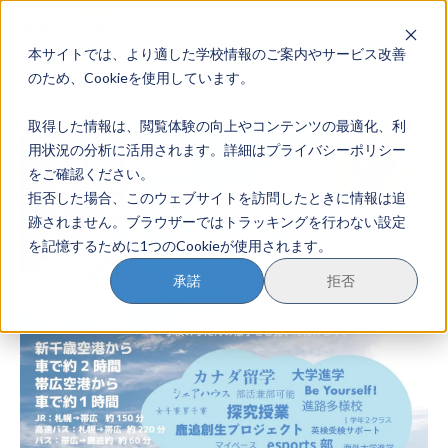
本サイトでは、より適した学校情報のご案内やサービス改善
地域みらい留学のすすめかた
のため、Cookieを使用しています。
取得した情報は、閲覧体験の向上やコンテンツの最適化、利
地域みらい留学とは
用状況の分析に活用されます。詳細はプライバシーポリシー
をご確認ください。
学校を探す
拒否した場合、このウェブサイトを訪問したときに情報は追
跡されません。ブラウザーではトラッキングを行わない設定
イベントを探す
を記憶するために1つのCookieが使用されます。
おためし地域留学
承諾
拒否
マガジン
奨学金について
？
イベント参加方法