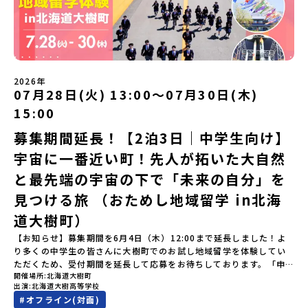
の歴史的な町並みを体感する「有田焼絵付けアクティビティ」 -職
験」は、日本全国約200の高校と連携し、地域の枠を超えて学校生活
人さんからまなぶ！有田焼伝統の「絵付け」体験ワークショップ
を送る「地域みらい留学」をプチ体験できるプログラムです。はじ
（協力：clay studio）「みんなで楽しもう！BBQ」 -BBQづく
めてのひとり旅でも安心！現地でもスタッフがしっかりとサポート
り -仲間や地元の高校生、町の大人たちと交流・対話＜２日目＞
いたします。今回のフィールドは「北海道平取町（びらとりちょ
（AM）「1日目の振り返り」「ワークショップ」 -ゲスト講師によ
う）」北海道の南に位置する平取町（びらとりちょう）。壮大な自
るワークショプ「全体の振り返りワーク」 -みんなで振り返り対話
然と「アイヌ文化」が継承されている町として広く知られていま
（PM）「ランチ/お土産タイム」解散※天候の状況や参加人数によ
2026年
す。町名の「平取（びらとり）」は、アイヌ語「ピラ・ウトゥル」
07月28日(火) 13:00〜07月30日(木)
ってプログラムを変更する場合がございます。参加概要【開催場
（崖の間を意味）という言葉から名付けられました。見上げるほど
所】佐賀県 有田町（ありたちょう）【実施日程】7月4日（土）〜7
15:00
大きな山々が連なる「幌尻岳（ぽろしりだけ）」の景色は絶景！日
月5日（日）※参加が確定した方には6月5日（金） 18:30～20:00に
本一の広さを誇る「すずらん」が咲く花畑や、和牛がのんびりと過
「参加者向け事前オンライン研修」をご案内する予定です。必ず参
募集期間延長！【2泊3日｜中学生向け】
ごす放牧地。日本一の清流に選ばれたこともある、ヤマメやニジマ
加をお願いします。【集合場所・時間】7月4日(土) 12：00 JR有田
宇宙に一番近い町！先人が拓いた大自然
スが泳ぐ「沙流川（さるがわ）」。他の地域では見ることのできな
駅※12：00までにJR有田駅に到着する便で手配ください。【解散場
い圧倒的スケールの自然を味わうことができます。さらに、源義経
所・時間】7月5日(日) 13：00頃 JR有田駅【対象】中学2年生、中
と最先端の宇宙の下で「未来の自分」を
（みなもとのよしつね）とも縁が深いとされている地域で、義経を
学3年生【宿泊先】ありこや（佐賀県西松浦郡有田町）※地域みらい
祀った神社や公園などが存在し、アイヌ民族と日本の歴史を交差す
見つける旅 （おためし地域留学 in北海
留学生が活用している宿泊施設（シェアハウス）です。※1室1名で
る瞬間を肌で体感できる町です。北の大地で育まれた「アイヌ文
宿泊いただく予定です。 【旅行代金】無料※旅行代金に含まれる費
道大樹町）
化」とは？「アイヌ」の文化は北海道を中心とした北部周辺で、先
用のうち、以下の内容が無料となります：・宿泊費（1泊分）・プロ
住民族である「アイヌ民族」によって大切に育まれてきた文化で
グラム内のアクティビティ・体験費用・一部の食事代*以下の費用は
【お知らせ】募集期間を6月4日（木）12:00まで延長しました！よ
す。日本語とは異なる響きを持つ「アイヌ語」や、自然界のあらゆ
参加者のご負担となります・集合場所までの往復交通費・お土産代
り多くの中学生の皆さんに大樹町でのお試し地域留学を体験してい
る物に「魂」が宿ると考える「精神文化」、祭りや家庭での行事な
や自由時間の個人飲食費などの個人的費用【募集人数】最大5名（お
ただくため、受付期間を延長して応募をお待ちしております。「申
どに踊られる「古式舞踊」、独特の文様による刺繍（ししゅう）、
開催場所
北海道大樹町
申し込み多数の場合は抽選の上決定）【参加者決定】お申し込み多
し込みのタイミングを逃してしまった」という方も、この機会にぜ
木彫り等の工芸など、ユニークな文化が存在します。アイヌ文化で
出演
北海道大樹高等学校
数の場合は、締め切り後1週間を目途に当落結果をご連絡いたしま
ひ一歩踏み出してみませんか？※都合により締め切りを早める場合
は、人間のまわりに存在する生き物や自然のチカラ、暮らしの道具
#
オフライン(対面)
す。【申し込み受付期間】5月7日(木)12：00 から 5月21日(木)
がございます。お早目にご応募ください！-------------------------