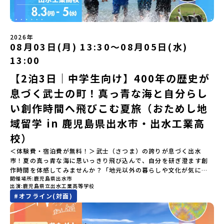
してご参加ください。▼お申し込み前に必ずご確認ください・参加
きない圧倒的スケールの自然と、新しい産業が交差する瞬間を肌で
校生企画②-町の紹介編-」 -ビンゴをしながら町を知ろう！（PM）
規約への同意プログラムへの参加申し込みいただく前に、「お申し
体感できる町です。北の大地で脈々と受け継がれる 「フロンティア
「自然と農を感じる！農業アクティビティ」 -平取特産の「びらと
込みに関する各規約」への同意が必須となります。ご確認くださ
スピリッツ」を体感！ 「フロンティアスピリッツ（開拓者精神）」
りトマト」農家体験！ -想いを持って仕事をする大人との交流会
い。・抽選による参加者決定についてお申込みいただいた方の中か
は、大樹町の開拓時代から人々の間で大切に受け継がれてきた精神
「みんなでBBQディナー」 -さらに仲間や地元の高校生、町の大人
2026年
ら抽選の上、締め切り日から1週間を目途に、お申し込み時に記入い
です。どんな困難な状況にも真っ向から立ち向かい、未知の領域へ
08月03日(月) 13:30〜08月05日(水)
たちと交流＜3日目＞（AM）「アイヌが愛した森を散策するフィー
ただいたメールアドレス宛に「当選／落選メール」をお送りいたし
夢を追って挑戦し続ける姿勢や、手つかずの大自然の中で一攫千金
ルドワーク」「3日間の振り返りワーク」 -みんなで振り返り対話
ます。当選者は、メールに記載された「当選確認フォーム」に３日
の夢を抱いて熱中した「砂金掘り」、自らの手で広大な大地を切り
13:00
「ランチ/お土産タイム」（PM） 13：30頃プログラム終了-新千歳
以内に回答いただき、確認フォームの提出をもって参加確定とさせ
拓いてきた農業や漁業の歴史など、夢を追う人々が集まる他の町に
空港には15：00頃に到着予定です。※天候の状況や参加人数によっ
【2泊3日｜中学生向け】400年の歴史が
ていただきます。当選確認フォームの期日までにご回答いただけな
はない風土が存在します。大樹町では、このフロンティアスピリッ
てプログラムを変更する場合がございます。参加概要【開催場所】
い場合は、当選を取り消しとさせていただきます。当選取り消しが
ツが現在、「北海道の小さな町から宇宙を目指す」という新たな夢
息づく武士の町！真っ青な海と自分らし
北海道平取町（びらとりちょう）【実施日程】7月18日(土)～7月20
あった場合は、繰り上げ当選者へご連絡させていただきます。登録
へと繋がっています。 「宇宙版シリコンバレー」の実現を目指し、
日(月祝)※参加が確定した方には6月3日(水) 18：30～20：00に
メールアドレスの変更をご希望の場合は下記の地域みらい留学公式
国内外の宇宙関連企業が集まる宇宙港「北海道スペースポート」の
い創作時間へ飛びこむ夏旅（おためし地
「参加者向け事前オンライン研修」をご案内する予定です。必ず参
LINEよりご連絡をお願いします。※受信制限設定をしていると、通
整備が進められています。 この未来への挑戦の精神は、民間企業に
域留学 in 鹿児島県出水市・出水工業高
加をお願いします。【集合場所・時間】7月18日(土) 12：00 新千歳
知メールをお受け取りいただけません。その場合は、
よる日本初のロケット打ち上げ成功という形で実を結び、世界有数
空港※12：00までに新千歳空港に到着する便で手配ください。【解
「@miratabi.jp」からのメールを受信できるよう設定をお願いいた
のロケット発射場の適地として全国・アジア各国からも大きな注目
校）
散場所・時間】7月20日(祝月) 15：00頃 新千歳空港※16：00以降
します。※結果に関する個別のお問合せにはお答えしておりません
を集めています 今回は、そんな大樹町の過去から未来へ繋がるフロ
に新千歳空港を出発する便で手配ください。【対象】中学2年生、中
＜体験費・宿泊費が無料！＞武士（さつま）の誇りが息づく出水
ので、ご了承ください。・お申し込みについてお申込はお一人様1回
ンティアスピリッツに触れるアクティビティへ出発！農業からロケ
学3年生【宿泊先】ゲストハウス ヤント※ドミトリータイプの2段ベ
市！夏の真っ青な海に思いっきり飛び込んで、自分を研ぎ澄ます創
限りです。PC・スマートフォンからお申込ください。申込後の内容
ットまで本物の現場を体感し、他では味わえない体験を五感をフル
ッド（1室2～4名）で宿泊いただく予定です。【旅行代金】無料※旅
作時間を体感してみませんか？「地元以外の暮らしや文化が気にな
変更はできません。お申込時は、メールアドレスの入力間違いにご
につかって楽しむことができます🎵大樹高校は、農業から宇宙まで
行代金に含まれる費用のうち、以下の内容が無料となります・宿泊
開催場所
鹿児島県出水市
る。いつか留学してみたい！」「自分の進学や将来の可能性をもっ
注意ください。・宿泊について１室に複数(同性2～4名程度)で宿泊
「町のぜんぶが教科書」！大樹高校の学びは、ただ教室の机に座っ
出演
鹿児島県立出水工業高等学校
費（2泊分）・プログラム内のアクティビティ・体験費用・一部の食
とひらきたい！」「ものづくりや工業高校に興味がある！」そんな
いただく予定です。・食事アレルギー対応について個別の詳細なア
ているだけではありません！農業や漁業から、最先端の宇宙科学ま
#
オフライン(対面)
事代※以下の費用は参加者のご負担となります・集合場所までの往
中学生のみなさんにおすすめ！「おためし地域留学」は、日本全国
レルギー対応希望にはお応えしかねる場合がございます。対応が必
で「町のぜんぶが教科書」 です。先輩たちは「地域探究」の授業
復交通費・お土産代や自由時間の個人飲食費などの個人的費用【募
約200の高校と連携し、地域の枠を超えて学校生活を送る「地域みら
要な場合は必ず事前にご相談ください。・参加取消や急遽参加でき
や、放課後の「地域探究サークル」を通して、学校の外へどんどん
集人数】最大10名（お申し込み多数の場合は抽選の上決定）【参加
い留学」をプチ体験できるプログラムです。はじめてのひとり旅で
なくなった場合について参加決定後の参加お取り消しはご遠慮下さ
飛び出し町の人たちと一緒にリアルな課題解決にチャレンジしてい