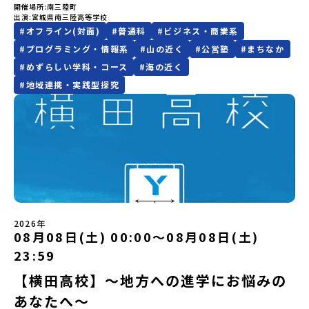
ム主催：一般財団法人地域・教育魅力化プラットフォーム＞「意志
開催場所
南三陸町
利さではないし、冬の寒さは少し厳しいかもしれません。何かにチ
Zoomでのオンライン配信を行います。知りたい情報のレベルに合
合、以下のルールに沿って対応させていただきます。ご了承くださ
流釣り体験」 -1万年前の縄文文化に触れる -渓流釣りで自然を満
ある若者にあふれる持続可能な地域・社会をつくる」というビジョ
出演
宮城県南三陸高等学校
ャレンジしようと思えば、壁にぶつかることだってあるはずです。
わせて、以下の2つのステップをご活用ください。【STEP 1】全体
い。プログラム開催日の前日＜8月2日＞から、【キャンセルのご連
喫（PM）「地引網体験」 -地元の方との交流「自由時間：海の公
ンを掲げ、2017年3月に島根県に設立した教育事業団体です。日本
#
オフライン(対面)
#
普通科
#
ビジネス・商業系
正直に言えば、ここは至れり尽くせりの環境ではありません。学校
オンライン説明会（アーカイブ動画を公開中！）〜まずは「おため
絡日：お支払いいただく旅行代金】・21日目にあたる日以前：無
園で高校生とあそぶ！かたる！」 -高校生との交流「みんなで
全国約200の高校と連携しながら、中学卒業後に地域の枠を越えて生
のなかでも、学びのフィールドとなる南三陸町でも、日々試行錯誤
し地域留学」を知りたい方へ〜日本全国20以上の地域から選んで参
#
プログラミング・情報系
#
山の近く
#
公営塾
#
まちなか
料・20日目-8日目：20％・7日目-2日目：30％・プログラム開始日
BBQ・花火大会」 -さらにまちの人たちと交流＜3日目＞（AM）
徒一人ひとりの夢や価値観に合った地域・学校で1〜3年間過ごすこ
が続いています。それでも、私たちは知っています。この「ままなら
加できる「おためし地域留学」の全体像や魅力について、説明会を
の前日：40％・プログラム開始日当日：50％・ご連絡無しでの不参
「3日間の振り返りワーク」 -みんなで振り返り対話（PM） 13：
#
めずらしい学科・コース
#
海の近く
とができるシステム「地域みらい留学」をはじめとした、教育事業
なさ」と向き合った時間が、人をいちばん強くすることを。 ここで
開催しました。中学生一人での参加にあたり、保護者様が特に気に
加またはプログラム開始後の解除：100％・催行中止について天候な
00 解散 (中標津空港 13：30頃到着)※14：50 中標津空港発 (羽田
や地域活性モデルをつくり続けています。名 称：一般財団法人地
#
地域連携・実践型探究
はあなたを、一人の新たな町民として迎えます。 お客様ではなく、
なる「安全面」や「事務局のサポート体制」についても詳しく解説
どの状況等によって開催を見合わせる可能性があります。その場合
空港16：45着)便を利用する想定※天候の状況や参加人数によってプ
域・教育魅力化プラットフォーム設 立：2017年3月代表者：岩本
この町の未来を一緒につくり、魅力的にしていく仲間として、君を
しています。ぜひ、ご自宅からお気軽にご視聴ください。🎬 [アーカ
は原則、開催日1週間前までにご連絡いたします。又、最少催行人数
ログラムを変更する場合がございます。参加概要【開催場所】北海
悠所在地：〒690-0842 島根県松江市東本町二丁目25-6 みらい
待っています。▼週末体験入学でお伝えすること(昨年度の例)・留学
イブ動画を視聴する]YouTube：
に達しなかった場合は、開催日3週間前までに催行中止の旨をメール
道標津町【実施日程】8月4日（火）〜 8月6日（木）※参加が確定し
BASE2階 その他所在地公式HP：http://c-platform.or.jp/お問い
生活の拠点となる南三陸高校で授業体験・留学生の先輩たちととも
https://youtu.be/Yt8nd04aNgA?si=e5erbspvwz5O8_uF
にてご連絡いたします。・よくあるご質問その他、よくあるご質問
た方には7月10日(金) 18：30～20：00に「参加者向け事前オンラ
合わせ先担当：小川・小原E-mail：info@miratabi.jp「おためし
に旭桜寮を見学 ＆ 質問・交流の時間・学びのフィールドとなる南三
【STEP 2】プログラム説明会〜「八幡平市」の内容をもっと知りし
についてはこちらをご確認ください。運営団体について＜プログラ
イン研修」をご案内する予定です。必ず参加をお願いします。【集合
地域留学体験」のプログラム開催情報を公式LINEにて配信中！ぜひ
陸を体験・交流会本説明会は学校、町役場、コーディネーターとと
たい方へ〜全体説明を聞いたうえで、「プログラムで何をする
ム主催：一般財団法人地域・教育魅力化プラットフォーム＞「意志
場所・時間】中標津空港 8月4日(火) 14：30 集合【解散場所・時
ご登録ください♪地域みらい留学公式LINE
もに、留学生と地元生が説明役を務めてくれます。⚪︎これまでの先輩
の？」「どんなまちなの？」という疑問にお答えする詳細配信で
ある若者にあふれる持続可能な地域・社会をつくる」というビジョ
間】中標津空港 8月6日(木) 13：30 解散【対象】中学2年生、中学3
方はこんなお話をしてくれました。・進路で悩んだポイント、南三
す。2泊3日のプログラムの中身をお伝えします。日時：6月10日(水)
ンを掲げ、2017年3月に島根県に設立した教育事業団体です。日本
年生【宿泊先】民宿 船長の家※1室に複数(同性2～4名程度)で宿泊
陸に決めた理由・南三陸高校に来てみて気づいたこと、変化したこ
19：00〜20：00内容：どんなところ？プログラム詳細解説、質疑
全国約200の高校と連携しながら、中学卒業後に地域の枠を越えて生
いただく予定です。【旅行代金】無料※旅行代金に含まれる費用の
と・地元の普通が、外から見たら特別だった話・飛び込む留学生、
応答紹介地域：鹿児島県出水市・出水工業高校/北海道標津町/岩手
徒一人ひとりの夢や価値観に合った地域・学校で1〜3年間過ごすこ
うち、以下の内容が無料となります：・宿泊費（2泊分）・プログラ
迎え入れる地元生・南三陸での高校生活、実際どう？・どんな人に
県八幡平市/愛媛県鬼北町＊4つの地域のプログラムを1時間でぎゅっ
とができるシステム「地域みらい留学」をはじめとした、教育事業
ム内のアクティビティ・体験費用・一部の食事代*以下の費用は参加
2026年
おすすめ？-----はじめから強い想い、覚悟を持っていなくても、大
とお届けします。お申し込み：https://c-
08月08日(土) 00:00〜08月08日(土)
や地域活性モデルをつくり続けています。名 称：一般財団法人地
者のご負担となります・集合場所までの往復交通費・お土産代や自
丈夫です。 何かやってみたい。学んでみたい。挑戦したい。素直で
mirai.jp/events/064069お気軽にどうぞ！「はじめての一人旅だ
域・教育魅力化プラットフォーム設 立：2017年3月代表者：岩本
由時間の個人飲食費などの個人的費用【募集人数】最大10名（お申
23:59
小さく感じる想いでも、その一歩を、私たちは全力で応援します。
けど大丈夫？」「どんな体験ができるの？」そんな保護者様の不安
悠所在地：〒690-0842 島根県松江市東本町二丁目25-6 みらい
し込み多数の場合は抽選の上決定）【参加者決定】お申し込み多数
○募集期間 7月28日（火）まで 原則先着ですが、定数を超えるご
や、中学生のみなさんの素朴な疑問にスタッフが直接お答えしま
BASE2階公式HP：http://c-platform.or.jp/お問い合わせ先担
の場合は、締め切り後1週間を目途に当落結果をご連絡いたします。
【横田高校】～地方への進学にお悩みの
応募の場合は、3年生を優先させていただく場合がございます。※本
す。チャットでの質問も可能ですので、ぜひご自宅からリラックス
当：小川・小原E-mail：info@miratabi.jp「おためし地域留学体
【申し込み受付期間】6月8日(月)12：00 から 6月22日(月) 12：00
イベントは全国募集による留学生向けです。宮城県内の中学校に在
あなたへ～
してご参加ください。▼お申し込み前に必ずご確認ください・参加
験」のプログラム開催情報を公式LINEにて配信中！ぜひご登録くだ
まで疑問も不安もワクワクに変える！「おためし地域留学」ステッ