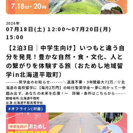
らではのプログラムをたっぷりお伝えします！🚩現在公開中の個別
のづくりが、この町の文化として今も受け継がれています。世界で
説明会はこちらから（順次公開予定）【5/7(木)】北海道平取町
も知られる「有田焼」は、この窯業の中から生まれました。長い歴
【5/8(金)】熊本県芦北町▼おためし地域留学の情報▼おためし地域
史の中で積み重ねられてきた技術や工夫、そして“つくる人の想
留学の情報紹介ページ👉【こちらをクリック】「おためし地域留学
い”が、この町には残っています。また、文化施設が「日本遺産」や
体験」のプログラム開催情報を公式LINEにて配信中！ぜひご登録く
2026年
「日本の20世紀遺産」に認定されるなど日本を代表する伝統工芸の
07月18日(土) 12:00〜07月20日(月)
ださい♪気になることや不安な点は、LINEから気軽にご相談くださ
町です。さらに、有田町には「日本の棚田百選」に選ばれた「岳の
い。👉 【LINE登録はこちら】
15:00
棚田（たなだ）」や「名水百選」や「水源の森百選」に選ばれた
「竜門峡（りゅうもんきょう）」など、思わず立ち止まりたくなる
【2泊3日｜中学生向け】いつもと違う自
ような自然も広がり、歴史・文化・自然が重なり合う、“本物”に出
分を発見！豊かな自然・食・文化、人と
会える場所です。そんな歴史・文化が豊かな佐賀県有田町で実際に
町を歩きながら学ぶフィールドワークをしたり、有田焼づくりに関
の繋がりを体験する旅（おためし地域留
わる職人、町で暮らすプロデザイナー、地元の高校で学ぶ生徒など
と交流しながら「伝統的なものづくり」や「未来のデザイン」を一
学in北海道平取町）
緒に探求できます。ただ体験するだけじゃなくて、 “どうしてこの形
-------奨学金のお知らせ-------＼返還不要・3年間最大72万／💡北
なんだろう？” “自分だったらどんなデザインにする？” そんなふう
海道の高校留学に【毎月2万円】の給付型奨学金～夢に向かって一歩
に考える時間も、このプログラムの大切なポイントです。ここで出
踏み出す、あなたの未来を応援！～ 詳細・条件はこちらから------
会う人や体験が、自分の「好き」や「未来」につながるかもしれま
開催場所
北海道平取町
---------------------------＜体験費・宿泊費が無料＞累計3,000万
せん。この町でしかできない、ちょっと特別な体験を、ぜひ楽しん
出演
北海道平取高等学校
部以上販売された大人気マンガ「ゴールデンカムイ」の実写版映画
でみませんか？体験のおすすめポイント体験プログラム内容（予
#
オフライン(対面)
に登場する町！北海道の「アイヌ文化継承の地」で自然や食を体験
定）＜１日目＞（PM）「オリエンテーション・自己紹介ワーク」
してみませんか？「地元以外の地域の暮らしが気になる。いつか留
「有田工業高校見学」 -陶芸技術をまなぶ！「セラミック科」のま
学してみたい！」「アイヌ文化の歴史や、マンガに登場する世界を
なび場を体験 -デザインセンスをまなぶ！「デザイン科」のまなび
自分の手で探求したい！」「自然が好きでもっと触れてあそびた
場を体験「フィールドワーク」 -有田の歴史ある名所巡り -有田
い！」そんな中学生のみなさんにおすすめ！「おためし地域留学体