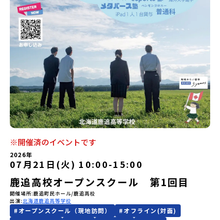
会員登録
MYページログイン
※開催済のイベントです
2026年
07月21日(火) 10:00
-
15:00
鹿追高校オープンスクール 第1回目
開催場所
鹿追町民ホール/鹿追高校
出演
北海道鹿追高等学校
#
オープンスクール（現地訪問）
#
オフライン(対面)