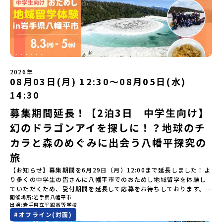
者決定】お申し込み多数の場合は、締め切り後1週間を目途に当落結
も安心！現地でもスタッフがしっかりとサポートいたします。今回
い。やむを得ないお取り消しの場合はお早めに事務局までご連絡く
ます。そんな先輩たちとの交流がきっと「未来の自分」のヒントが
果をご連絡いたします。【申し込み受付締切】4月30日(木)12：00
のフィールドは「鹿児島県 出水市（いずみし）出水工業高校」出水
ださい。・キャンセルポリシーやむを得ない参加お取り消しの場
見つかるはず！ あたたかい町の人たちや先輩たちとの出会いが待っ
から 5月14日(木) 12：00まで疑問も不安もワクワクに変える！「お
市（いずみし）は、鹿児島県の玄関口にあるまち。ここでしか見ら
合、以下のルールに沿って対応させていただきます。ご了承くださ
ている北海道大樹町へ、あなたの世界をグッと広げる特別な旅に出
ためし地域留学」ステップアップ説明会プログラムの内容を詳しく
れない景色と、地元の人たちがずっと大切にしてきたものがありま
い。プログラム開催日の前日＜7月3日＞から、【キャンセルのご連
発しませんか？ 体験のおすすめポイント体験プログラム内容（予
知りたい方や、お申し込みを迷われている方向けにZoomでのオン
す。400年前から続く「武士の道」を歩く昔、武士たちがまちを守る
絡日：お支払いいただく旅行代金】・21日目にあたる日以前：無
定）＜１日目＞（PM）「オリエンテーション・自己紹介ワーク」
ライン配信を行います。知りたい情報のレベルに合わせて、以下の2
ために築いた「出水麓（いずみふもと）武家屋敷群」。今も残る約
料・20日目-8日目：20％・7日目-2日目：30％・プログラム開始日
「大樹町の自然を満喫」 -先人の知恵と夢を体験「砂金堀」 -川
つのステップをご活用ください。【STEP 1】全体オンライン説明会
150軒のお屋敷のほとんどに、今も人が住んでいます。400年前の武
の前日：40％・プログラム開始日当日：50％・ご連絡無しでの不参
遊び「1日を振り返るーみんなで体験シェア」＜2日目＞（AM）「大
（アーカイブ動画を公開中！）〜まずは「おためし地域留学」を知
士が歩いた道を、自分の足で歩く。まるで、まち全体がタイムカプ
加またはプログラム開始後の解除：100％・催行中止について天候な
樹高校見学・寮見学」 -大樹高校の特徴を知る学校体験 -高校生
2026年
りたい方へ〜日本全国20以上の地域から選んで参加できる「おため
セル。真っ青な海へダイブ！目の前に広がる八代海（やつしろか
08月03日(月) 12:30〜08月05日(水)
どの状況等によって開催を見合わせる可能性があります。その場合
との対話「大樹町の魅力を体験①」 -大樹町ならではのランチ＆ス
し地域留学」の魅力を凝縮したアーカイブ動画をご覧いただけま
い）は穏やかなリアス式海岸。海に沈む夕日は一生に一度は見てお
は原則、開催日1週間前までにご連絡いたします。又、最少催行人数
イーツ（PM）「大樹町の魅力を体験②」 -大樹町宇宙交流センタ
14:30
す。初めての一人旅への不安や、事務局のサポート体制、安全面に
きたい景色です。出水工業高校は、「建築科」と「機械電気科」の2
に達しなかった場合は、開催日3週間前までに催行中止の旨をメール
ーSORA見学 -モデルロケットを飛ばしてみよう！「みんなで
ついても詳しく解説しています。🎬 [アーカイブ動画を視聴す
つの学科。金属加工、電気工作、建物のデザインにチャレンジでき
にてご連絡いたします。・よくあるご質問その他、よくあるご質問
BBQ」 -さらに仲間や地元の高校生、町の大人たちと交流＜3日目
募集期間延長！【2泊3日｜中学生向け】
る]YouTube：https://youtu.be/Yt8nd04aNgA?
る環境。「高校生ものづくりコンテスト」の木材加工部門で九州大
についてはこちらをご確認ください。運営団体について＜プログラ
＞（AM）「3日間の振り返りワーク」 -みんなで振り返り対話「牧
si=e5erbspvwz5O8_uF【STEP 2】平取町プログラム説明会〜
幻のドラゴンアイを探しに！？地球のチ
会2位に輝くなど、先輩たちの実力はホンモノ！この旅では自分の手
ム主催：一般財団法人地域・教育魅力化プラットフォーム＞「意志
場の舞台裏。フィールドワーク」 -牧場見学・搾乳体験・動物と触
「平取町」の内容を具体的に深掘りしたい方へ〜全体説明を聞いた
でモノをつくる時間を体験。金属を削ったり、電気を組んだり、木
ある若者にあふれる持続可能な地域・社会をつくる」というビジョ
れ合おう「ランチ/お土産タイム」（PM） 14：00頃プログラム終
カラと森のめぐみに出会う八幡平探究の
うえで、「平取町では具体的に何をするの？」「どんな町なの？」
で形をつくったり。プロの機械にさわれる高校で&quot;自分の手
ンを掲げ、2017年3月に島根県に設立した教育事業団体です。日本
了-とかち帯広空港には15：00頃に到着予定です。※天候の状況や参
という疑問にお答えする説明会です。平取町ならではの豊かな文化
&quot;でモノづくりにチャレンジ。夜には自分だけの「竹灯籠（た
旅
全国約200の高校と連携しながら、中学卒業後に地域の枠を越えて生
加人数によってプログラムを変更する場合がございます。参加概要
や、2泊3日のプログラムの中身をたっぷりとお伝えします。日
けとうろう）」を作って灯りをともします。真っ青な海に思いっき
徒一人ひとりの夢や価値観に合った地域・学校で1〜3年間過ごすこ
【開催場所】北海道大樹町（たいきちょう）【実施日程】7月28日
【お知らせ】募集期間を6月29日（月）12:00まで延長しました！よ
時： 5月7日(木) 19：00〜19：40内 容： 平取町ってどんなとこ
りダイブしたり、全国から集まった仲間や地元の高校生、地域の方
とができるシステム「地域みらい留学」をはじめとした、教育事業
(火)〜 7月30日(木)※参加が確定した方には6月19日(金) 18：30～
り多くの中学生の皆さんに八幡平市でのおためし地域留学を体験し
ろ？、プログラム詳細解説、質疑応答お申し込み：https://c-
たちとワイワイBBQや夕ごはんづくりは一生の思い出になるはず！
や地域活性モデルをつくり続けています。名 称：一般財団法人地
20：00に「参加者向け事前オンライン研修」をご案内する予定で
ていただくため、受付期間を延長して応募をお待ちしております。
mirai.jp/events/002112どちらの説明会でも、お気軽にどうぞ！
ちょっとドキドキするけど、楽しい！に出会う3日間。熱気あふれる
域・教育魅力化プラットフォーム設 立：2017年3月代表者：岩本
す。必ず参加をお願いします。【集合場所・時間】7月28日(火)
開催場所
岩手県八幡平市
「申し込みのタイミングを逃してしまった」という方も、この機会
「はじめての一人旅だけど大丈夫？」「どんな体験ができるの？」
出水市の冒険に飛び込んでみませんか？体験のおすすめポイント体
悠所在地：〒690-0842 島根県松江市東本町二丁目25-6 みらい
13：00 とかち帯広空港※13：00までにとかち帯広空港に到着する
出演
岩手県立平舘高等学校
にぜひ一歩踏み出してみませんか？※都合により締め切りを早める
そんな保護者様の不安や、中学生のみなさんの素朴な疑問にスタッ
験プログラム内容（予定）＜1日目＞（PM）「オリエンテーショ
BASE2階 その他所在地公式HP：http://c-platform.or.jp/お問い
便で手配ください。【解散場所・時間】7月30日(木) 15：00頃 とか
#
オフライン(対面)
場合がございます。お早目にご応募ください！＜体験費・宿泊費が
フが直接お答えします。チャットでの質問も可能ですので、ぜひご
ン・自己紹介ワーク」「みんなで海遊び！」 -心をほぐして、出水
合わせ先担当：小川・小原E-mail：info@miratabi.jp「おためし
ち帯広空港※16：00以降にとかち帯広空港を出発する便で手配くだ