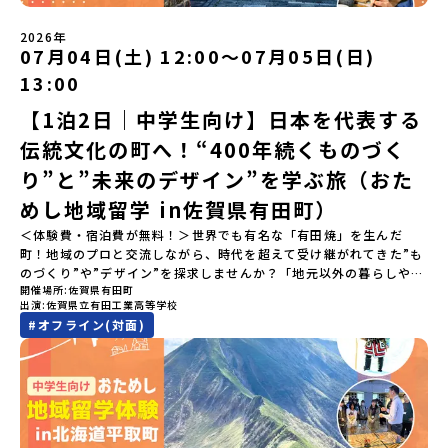
い！」「今の自分を変えたい！」と思っている同世代の中学生が大
集合！地元の高校生と一緒にご飯を食べて語り合えば、たった数日
2026年
で最高の仲間になる！🔥 ③宿泊費・体験費はなんと【無料】！親元
07月04日(土) 12:00〜07月05日(日)
を離れる初めての一人旅でも大丈夫。頼れるスタッフがしっかりサ
13:00
ポートするので安心・安全です！ーーーーーーーーーーーーーーー
ーーーーーーーーー📺 全体オンライン説明会（アーカイブ配信）
【1泊2日｜中学生向け】日本を代表する
2026年4月22日に開催された説明会の録画をご覧いただけます。こ
伝統文化の町へ！“400年続くものづく
の動画を見れば、あなたの「なんとなく不安」が「絶対に行ってみ
たい！」に変わるはず💡お家からリラックスして視聴してみてくだ
り”と”未来のデザイン”を学ぶ旅（おた
さいね😊▶︎全体説明会のアーカイブはこちら（アーカイブを視聴す
る）YouTube：https://youtu.be/Yt8nd04aNgA?
めし地域留学 in佐賀県有田町）
si=e5erbspvwz5O8_uF【アーカイブ内容】・おためし地域留学の
＜体験費・宿泊費が無料！＞世界でも有名な「有田焼」を生んだ
魅力・メリット・2026年度、日本全国20以上の対象地域について・
町！地域のプロと交流しながら、時代を超えて受け継がれてきた”も
安心のサポート体制・質疑応答※各地域の詳細なプログラムは、以
のづくり”や”デザイン”を探求しませんか？「地元以外の暮らしや文
下の【STEP2】個別説明会にて紹介しています。ーーーーーーーー
開催場所
佐賀県有田町
化が気になる。いつか留学してみたい！」「豊かな自然と伝統文
ーーーーーーーーーーーーーーーー💡疑問も不安もワクワクに変え
出演
佐賀県立有田工業高等学校
化、町並みに興味がある！」「ものづくりやきれいなデザインが好
る！2つのステップ知りたいことに合わせて、2つの説明会をご活用
#
オフライン(対面)
き！」そんな中学生のみなさんにおすすめ！「おためし地域留学体
ください！【STEP1】全体オンライン説明会の視聴（☆上の動画で
験」は、日本全国約200の高校と連携し、地域の枠を超えて学校生活
いつでも視聴可能です） 〜まずは「おためし地域留学」を知りたい
を送る「地域みらい留学」をプチ体験できるプログラムです。はじ
方へ〜プログラムの全体像や魅力、サポート体制について解説しま
めてのひとり旅でも安心！現地でもスタッフがしっかりとサポート
す。 【STEP2】個別プログラム説明会（☆順次ページを公開しま
いたします。今回のフィールドは「佐賀県有田町（ありたちょ
す）〜「地域別のプログラム」を具体的に知りたい方へ〜 「現地で
う）」佐賀県の西部にある有田町は、江戸時代から400年以上続く
は何をするの？」という疑問にお答えする説明会です。その場所な
「窯業（ようぎょう）」の町。 窯（かま）で粘土を焼いてつくるも