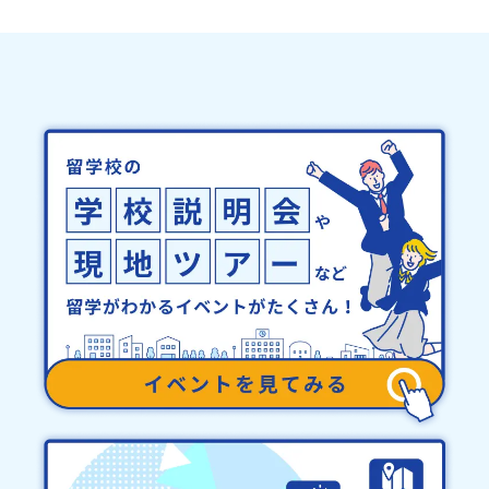
務局までご連絡ください。・キャンセルポリシーやむを得ない参加
ぼりつつある方動画視聴前に紙とペンをお持ちいただけると幸いで
ご登録ください♪地域みらい留学公式LINE
お取り消しの場合、以下のルールに沿って対応させていただきま
す。この配信を終える頃には、「まず〇〇高校のオープンスクール
す。ご了承ください。プログラム開催日の前日＜8月3日＞から、
に申し込もう」と、次の一手が見えている状態になっているはずで
【キャンセルのご連絡日：お支払いいただく旅行代金】・21日目に
す。現地訪問の前に、ぜひ一度参加してみてください🌟
あたる日以前：無料・20日目-8日目：20％・7日目-2日目：30％・
プログラム開始日の前日：40％・プログラム開始日当日：50％・ご
連絡無しでの不参加またはプログラム開始後の解除：100％・催行中
止について天候などの状況等によって開催を見合わせる可能性があ
ります。その場合は原則、開催日1週間前までにご連絡いたします。
又、最少催行人数に達しなかった場合は、開催日3週間前までに催行
中止の旨をメールにてご連絡いたします。・よくあるご質問その
他、よくあるご質問についてはこちらをご確認ください。運営団体
について＜プログラム主催：一般財団法人地域・教育魅力化プラッ
トフォーム＞「意志ある若者にあふれる持続可能な地域・社会をつ
くる」というビジョンを掲げ、2017年3月に島根県に設立した教育
事業団体です。日本全国約200の高校と連携しながら、中学卒業後に
地域の枠を越えて生徒一人ひとりの夢や価値観に合った地域・学校
で1〜3年間過ごすことができるシステム「地域みらい留学」をはじ
めとした、教育事業や地域活性モデルをつくり続けています。名
称：一般財団法人地域・教育魅力化プラットフォーム設 立：2017
年3月代表者：岩本 悠所在地：〒690-0842 島根県松江市東本町二
丁目25-6 みらいBASE2階 その他所在地公式HP：http://c-
platform.or.jp/お問い合わせ先担当：小川・小原E-mail：
info@miratabi.jp「おためし地域留学体験」のプログラム開催情報