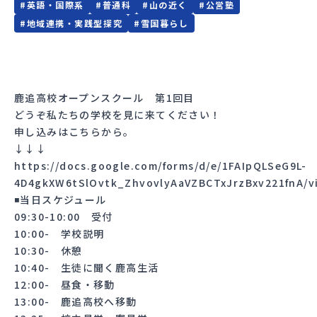
#
英語・国際系
#
普通科
#
山の近く
#
公営塾
#
地域連携・実践型探究
#
雪国暮らし
鹿追高校オープンスクール 第1回目
どうぞ私たちの学校を見に来てください！
申し込みはこちらから。
↓↓↓
https://docs.google.com/forms/d/e/1FAIpQLSeG9L-
4D4gkXW6tSlOvtk_ZhvovlyAaVZBCTxJrzBxv221fnA/v
◾️当日スケジュール
09:30-10:00 受付
10:00- 学校説明
10:30- 休憩
10:40- 生徒に聞く鹿高生活
12:00- 昼食・移動
13:00- 鹿追高校へ移動