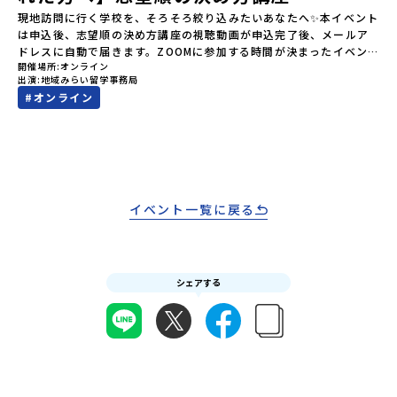
ださい。・キャンセルポリシーやむを得ない参加お取り消しの場
申し込みいただく前に、「お申し込みに関する各規約」への同意が
現地訪問に行く学校を、そろそろ絞り込みたいあなたへ✨本イベント
合、以下のルールに沿って対応させていただきます。ご了承くださ
必須となります。ご確認ください。・抽選による参加者決定につい
は申込後、志望順の決め方講座の視聴動画が申込完了後、メールア
い。プログラム開催日の前日＜8月2日＞から、【キャンセルのご連
てお申込みいただいた方の中から抽選の上、締め切り日から1週間を
ドレスに自動で届きます。ZOOMに参加する時間が決まったイベン
絡日：お支払いいただく旅行代金】・21日目にあたる日以前：無
目途に、お申し込み時に記入いただいたメールアドレス宛に「当選
開催場所
オンライン
トではなく、皆様ご自身でメールに届く動画を視聴していただく配
料・20日目-8日目：20％・7日目-2日目：30％・プログラム開始日
出演
地域みらい留学事務局
／落選メール」をお送りいたします。当選者は、メールに記載され
信企画になります。】配信期間7月11日(土)10:00～7月29日
の前日：40％・プログラム開始日当日：50％・ご連絡無しでの不参
#
オンライン
た「当選確認フォーム」に３日以内に回答いただき、確認フォーム
(水)23:59気になる学校はいくつか出てきた。でも…「どの学校を第
加またはプログラム開始後の解除：100％・催行中止について天候な
の提出をもって参加確定とさせていただきます。当選確認フォーム
一志望にすればいいんだろう？」 「オープンスクール、どこから申
どの状況等によって開催を見合わせる可能性があります。その場合
の期日までにご回答いただけない場合は、当選を取り消しとさせて
し込めばいい？」 「現地訪問までに何をしておけばいいの？」そん
は原則、開催日1週間前までにご連絡いたします。又、最少催行人数
いただきます。当選取り消しがあった場合は、繰り上げ当選者へご
な疑問を持ちながら、なんとなく先に進めずにいる方も多いのでは
に達しなかった場合は、開催日3週間前までに催行中止の旨をメール
連絡させていただきます。登録メールアドレスの変更をご希望の場
ないでしょうか。オープンスクールは時間も費用も体力も必要で
にてご連絡いたします。・よくあるご質問その他、よくあるご質問
合は下記の地域みらい留学公式LINEよりご連絡をお願いします。※
す。 「とりあえず気になる順に申し込もう」ではなく、事前に志望
についてはこちらをご確認ください。運営団体について＜プログラ
受信制限設定をしていると、通知メールをお受け取りいただけませ
順を整理しておくことで、現地訪問がぐっと意味のあるものになり
イベント一覧に戻る
ム主催：一般財団法人地域・教育魅力化プラットフォーム＞「意志
ん。その場合は、「@miratabi.jp」からのメールを受信できるよう
ます。この配信は、今まさにそのタイミングを迎えている方に向け
ある若者にあふれる持続可能な地域・社会をつくる」というビジョ
設定をお願いいたします。※結果に関する個別のお問合せにはお答
て、志望順の整理の仕方からオープンスクールへの参加方法まで、
ンを掲げ、2017年3月に島根県に設立した教育事業団体です。日本
えしておりませんので、ご了承ください。・お申し込みについてお
まるごとお伝えします。✅この配信でわかること 志望順はどうやっ
全国約200の高校と連携しながら、中学卒業後に地域の枠を越えて生
申込はお一人様1回限りです。PC・スマートフォンからお申込くだ
て考えればいい？判断の軸がわかる。 オープンスクールへの申し込
徒一人ひとりの夢や価値観に合った地域・学校で1〜3年間過ごすこ
さい。申込後の内容変更はできません。お申込時は、メールアドレ
シェアする
み方・参加時の確認ポイントがわかる。 夏に向けて、いつまでに何
とができるシステム「地域みらい留学」をはじめとした、教育事業
スの入力間違いにご注意ください。・宿泊について１室に複数(同性
をすればいいかのスケジュール感がわかる。👪こんな方におすすめ
や地域活性モデルをつくり続けています。名 称：一般財団法人地
2～4名程度)で宿泊いただく予定です。・食事アレルギー対応につい
現地訪問したい学校の候補はあるが、優先順位が決められていない
域・教育魅力化プラットフォーム設 立：2017年3月代表者：岩本
て個別の詳細なアレルギー対応希望にはお応えしかねる場合がござ
オープンスクールの申し込み方や、何を見てくればいいかわからな
悠所在地：〒690-0842 島根県松江市東本町二丁目25-6 みらい
います。対応が必要な場合は必ず事前にご相談ください。・参加取
い高校進学に向けて、具体的に動き出したい保護者として、子どもと
BASE2階 その他所在地公式HP：http://c-platform.or.jp/お問い
消や急遽参加できなくなった場合について参加決定後の参加お取り
どんな視点で学校選びを進めればいいか知りたい👪推奨参加対象者
合わせ先担当：小川・小原E-mail：info@miratabi.jp「おためし
消しはご遠慮下さい。やむを得ないお取り消しの場合はお早めに事
現地訪問を検討している中学生・保護者志望校の候補をある程度し
地域留学体験」のプログラム開催情報を公式LINEにて配信中！ぜひ