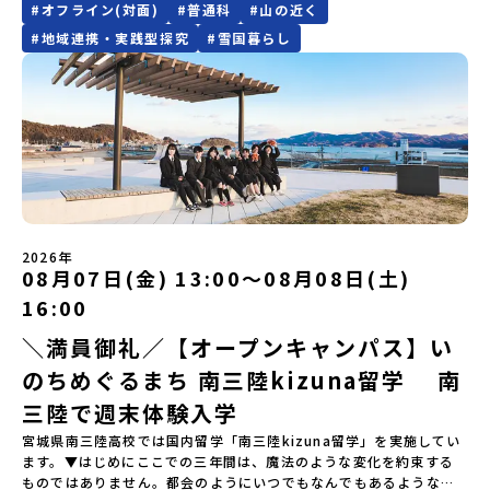
（AM）「平舘（たいらだて）高校見学」 -高校生活をイメージし
お問い合わせ先担当：小川・小原E-mail：info@miratabi.jp「お
#
オフライン(対面)
#
普通科
#
山の近く
込みに関する各規約」への同意が必須となります。ご確認くださ
有名。江戸時代には将軍家にも贈られたほどで、今では「日本遺
「@miratabi.jp」からのメールを受信できるよう設定をお願いいた
よう「郷土料理・BBQ」 -高校生・地元の方と交流を深める
ためし地域留学体験」のプログラム開催情報を公式LINEにて配信
い。・抽選による参加者決定についてお申込みいただいた方の中か
産」に登録されています。一万年前から続く伝統的な「鮭」の産業
します。※結果に関する個別のお問合せにはお答えしておりません
#
地域連携・実践型探究
#
雪国暮らし
（PM）「“八幡平市”体感ワークショップ」 -あけびづるで表札づく
中！ぜひご登録ください♪地域みらい留学公式LINE
ら抽選の上、締め切り日から1週間を目途に、お申し込み時に記入い
とともに人々の豊かな暮らしがあります。一万年前の縄文時代か
ので、ご了承ください。・お申し込みについてお申込はお一人様1回
り -学校周辺散策「ペンションで夕食」「2日目の振り返り」 -みん
ただいたメールアドレス宛に「当選／落選メール」をお送りいたし
ら、人々の間で大切に守り受け継がれ、厳しい大自然と向き合い、
限りです。PC・スマートフォンからお申込ください。申込後の内容
なで振り返り対話＜3日目＞（AM）「大更駅複合施設の見学」「振
ます。当選者は、メールに記載された「当選確認フォーム」に3日以
山・海・川がもたらす恵みに深く感謝しながら生きていく姿勢は今
変更はできません。お申込時は、メールアドレスの入力間違いにご
り返りワークショップ」 -個人での振り返り -グループでの振り
内に回答いただき、確認フォームの提出をもって参加確定とさせて
も息づく「命の循環」です。日本遺産にも認定されている「サケ」
注意ください。・宿泊について１室に複数(同性2～4名程度)で宿泊
返り「お土産・昼食」（PM） 解散 ※天候の状況や参加人数によっ
いただきます。当選確認フォームの期日までにご回答いただけない
の伝統産業や、雄大な知床の裾野で命を育む酪農の歴史など、自然
いただく予定です。・食事アレルギー対応について個別の詳細なア
てプログラムを変更する場合がございます。参加概要【開催場所】
場合は、当選を取り消しとさせていただきます。当選取り消しがあ
の営みの一部として共生してきた風土が存在します。標津高校で
レルギー対応希望にはお応えしかねる場合がございます。対応が必
岩手県八幡平市【実施日程】8月3日（月）〜8月5日（水）※参加が
った場合は、繰り上げ当選者へご連絡させていただきます。登録メ
は、地域と連携して「食」を考える「フードデザイン」の授業がお
要な場合は必ず事前にご相談ください。・参加取消や急遽参加でき
確定した方には7月9日(木) 18:30～20：00に 「参加者向け事前オ
ールアドレスの変更をご希望の場合は下記の地域みらい留学公式
すすめの一つです。生徒たちが地元の素材を活かしたメニュー開発
なくなった場合について参加決定後の参加お取り消しはご遠慮下さ
ンラインセッション」をご案内する予定です。【集合場所・時間】
LINEよりご連絡をお願いします。※受信制限設定をしていると、通
を行い、町内の学校給食に「標高給食DAY」としてオリジナル給食
い。やむを得ないお取り消しの場合はお早めに事務局までご連絡く
盛岡駅 8月3日(月)12:00 集合【解散場所・時間】盛岡駅 8月5日(水)
知メールをお受け取りいただけません。その場合は、
を提供しています。地域のイベントにも出展して広く地元の方へ届
ださい。・キャンセルポリシーやむを得ない参加お取り消しの場
14:30 解散【対象】中学2年生、中学3年生【宿泊先】ペンションき
2026年
「@miratabi.jp」からのメールを受信できるよう設定をお願いいた
ける活動を行っています。今回のプログラムでは、この取り組みを
合、以下のルールに沿って対応させていただきます。ご了承くださ
08月07日(金) 13:00〜08月08日(土)
らく※1室に複数(同性2～4名程度)で宿泊いただく予定です。【旅行
します。※結果に関する個別のお問合せにはお答えしておりません
行う高校生たちと一緒に夕食づくりを体験。地域の食文化と向き合
い。プログラム開催日の前日＜7月27日＞から、【キャンセルのご連
代金】無料※旅行代金に含まれる費用のうち、以下の内容が無料と
ので、ご了承ください。・お申し込みについてお申込はお一人様1回
っている先輩から直接話を聞くことができます🎵先輩たちとの交流
16:00
絡日：お支払いいただく旅行代金】・21日目にあたる日以前：無
なります：・宿泊費（2泊分）・プログラム内のアクティビティ・体
限りです。PC・スマートフォンからお申込ください。申込後の内容
は、きっと「未来へのヒント」が見つかるきっかけになります。そ
料・20日目-8日目：20％・7日目-2日目：30％・プログラム開始日
験費用・一部の食事代*以下の費用は参加者のご負担となります・集
＼満員御礼／【オープンキャンパス】い
変更はできません。お申込時は、メールアドレスの入力間違いにご
んな他にはないスペシャルな魅力がギュッと詰まった北海道標津町
の前日：40％・プログラム開始日当日：50％・ご連絡無しでの不参
合場所までの往復交通費・お土産代や自由時間の個人飲食費などの
注意ください。・宿泊について１室に複数(同性2～4名程度)で宿泊
でアクティビティをしたり、五感で感じるフィールドワークをしな
加またはプログラム開始後の解除：100％・催行中止について天候な
のちめぐるまち 南三陸kizuna留学 南
個人的費用【募集人数】最大10名（お申し込み多数の場合は抽選の
いただく予定です。・食事アレルギー対応について個別の詳細なア
がら「雄大な自然と生き物」「伝統的な産業と人々の暮らし」の魅
どの状況等によって開催を見合わせる可能性があります。その場合
上決定）【参加者決定】お申し込み多数の場合は、締め切り後1週間
レルギー対応希望にはお応えしかねる場合がございます。対応が必
力に触れ一緒に探求しませんか？体験のおすすめポイント体験プロ
三陸で週末体験入学
は原則、開催日1週間前までにご連絡いたします。又、最少催行人数
を目途に当落結果をご連絡いたします。【申し込み締切】6月8日
要な場合は必ず事前にご相談ください。・参加取消や急遽参加でき
グラム内容（予定）＜１日目＞（PM）「オリエンテーション・自己
に達しなかった場合は、開催日3週間前までに催行中止の旨をメール
宮城県南三陸高校では国内留学「南三陸kizuna留学」を実施してい
(月)12：00 から 6月22日(月) 12：00まで疑問も不安もワクワクに
なくなった場合について参加決定後の参加お取り消しはご遠慮下さ
紹介ワーク」「サーモン科学館見学」 -「鮭の聖地・しべつ」の歴
にてご連絡いたします。・よくあるご質問その他、よくあるご質問
ます。▼はじめにここでの三年間は、魔法のような変化を約束する
変える！「おためし地域留学」ステップアップ説明会プログラムの
い。やむを得ないお取り消しの場合はお早めに事務局までご連絡く
史や成り立ちを知る「夕食」 -高校生も一緒にみんなで夕食「1日
についてはこちらをご確認ください。運営団体について＜プログラ
ものではありません。都会のようにいつでもなんでもあるような便
内容を詳しく知りたい方や、お申し込みを迷われている方向けに
ださい。・キャンセルポリシーやむを得ない参加お取り消しの場
目の振り返り会」＜2日目＞（AM）「 ポー川史跡公園散策または渓