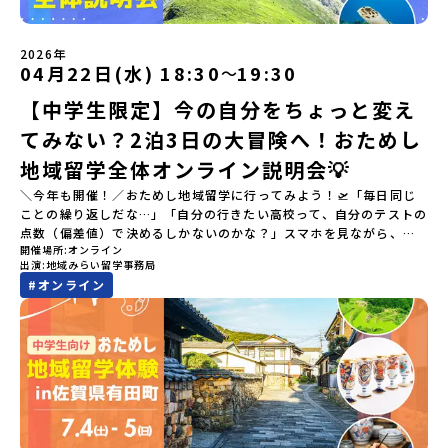
2026年
04月22日(水) 18:30
19:30
〜
【中学生限定】今の自分をちょっと変え
てみない？2泊3日の大冒険へ！おためし
地域留学全体オンライン説明会💡
＼今年も開催！／おためし地域留学に行ってみよう！🛫「毎日同じ
ことの繰り返しだな…」「自分の行きたい高校って、自分のテストの
点数（偏差値）で決めるしかないのかな？」スマホを見ながら、進
開催場所
オンライン
路にモヤモヤしているそこのあなたへ！👀テストの点数ではなく、
出演
地域みらい留学事務局
あなたの「ワクワク（＝自分軸）」で進路を選ぶ。そんな新しい選
#
オンライン
択肢が、「地域みらい留学」です。「でも、いきなり知らない土地
の高校に進学するなんて不安…」そんな人のために、2泊3日で気軽
にプチ体験できる【おためし地域留学】の魅力を凝縮したオンライ
ン説明会のアーカイブ（録画）を公開中です！✨＼🔥ここがすごい！
🔥／おためし地域留学 3つのワクワク🔥🔥 ①スマホじゃわからない
「圧倒的な感動」！教科書を読むだけじゃわからない、その地域な
らではの大自然や歴史を「五感」でフル体験！カヌーに乗ったり、
伝統文化に触れたり、本物の冒険が待っています！🔥 ②「初めまし
て」が「一生の友達」に変わる！全国から「新しいことに挑戦した