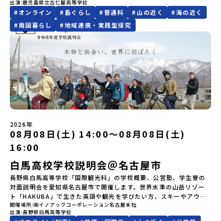
域・教育魅力化プラットフォーム設 立：2017年3月代表者：岩本
由時間の個人飲食費などの個人的費用【募集人数】最大10名（お申
出演
鹿児島県立古仁屋高等学校
立の心を学び、シマに貢献していきたいそんな気持ちを持った仲間
けど大丈夫？」「どんな体験ができるの？」そんな保護者様の不安
悠所在地：〒690-0842 島根県松江市東本町二丁目25-6 みらい
し込み多数の場合は抽選の上決定）【参加者決定】お申し込み多数
#
オンライン
#
島ぐらし
#
普通科
#
山の近く
#
海の近く
たちと一緒に学び成長しませんか？？皆さんと個別説明会でゆっく
や、中学生のみなさんの素朴な疑問にスタッフが直接お答えしま
BASE2階公式HP：http://c-platform.or.jp/お問い合わせ先担
の場合は、締め切り後1週間を目途に当落結果をご連絡いたします。
りお話しできるのを楽しみにお待ちしております ♪
#
南国暮らし
#
地域連携・実践型探究
す。チャットでの質問も可能ですので、ぜひご自宅からリラックス
当：小川・小原E-mail：info@miratabi.jp「おためし地域留学体
【申し込み受付期間】6月8日(月)12：00 から 6月22日(月) 12：00
してご参加ください。▼お申し込み前に必ずご確認ください・参加
験」のプログラム開催情報を公式LINEにて配信中！ぜひご登録くだ
まで疑問も不安もワクワクに変える！「おためし地域留学」ステッ
規約への同意プログラムへの参加申し込みいただく前に、「お申し
さい♪地域みらい留学公式LINE
プアップ説明会プログラムの内容を詳しく知りたい方や、お申し込
込みに関する各規約」への同意が必須となります。ご確認くださ
みを迷われている方向けにZoomでのオンライン配信を行います。
い。・抽選による参加者決定についてお申込みいただいた方の中か
知りたい情報のレベルに合わせて、以下の2つのステップをご活用く
ら抽選の上、締め切り日から1週間を目途に、お申し込み時に記入い
ださい。【STEP 1】全体オンライン説明会（アーカイブ動画を公開
ただいたメールアドレス宛に「当選／落選メール」をお送りいたし
中！）〜まずは「おためし地域留学」を知りたい方へ〜日本全国20
ます。当選者は、メールに記載された「当選確認フォーム」に３日
以上の地域から選んで参加できる「おためし地域留学」の全体像や
以内に回答いただき、確認フォームの提出をもって参加確定とさせ
魅力について、説明会を開催しました。中学生一人での参加にあた
ていただきます。当選確認フォームの期日までにご回答いただけな
り、保護者様が特に気になる「安全面」や「事務局のサポート体
い場合は、当選を取り消しとさせていただきます。当選取り消しが
制」についても詳しく解説しています。ぜひ、ご自宅からお気軽に
2026年
あった場合は、繰り上げ当選者へご連絡させていただきます。登録
08月08日(土) 14:00〜08月08日(土)
ご視聴ください。🎬 [アーカイブ動画を視聴する]YouTube：
メールアドレスの変更をご希望の場合は下記の地域みらい留学公式
https://youtu.be/Yt8nd04aNgA?si=e5erbspvwz5O8_uF
16:00
LINEよりご連絡をお願いします。※受信制限設定をしていると、通
【STEP 2】プログラム説明会〜「標津町」の内容をもっと知りした
知メールをお受け取りいただけません。その場合は、
い方へ〜全体説明を聞いたうえで、「プログラムで何をするの？」
白馬高校学校説明会＠名古屋市
「@miratabi.jp」からのメールを受信できるよう設定をお願いいた
「どんなまちなの？」という疑問にお答えする詳細配信です。2泊3
します。※結果に関する個別のお問合せにはお答えしておりません
長野県白馬高等学校「国際観光科」の学校概要、公営塾、学生寮の
日のプログラムの中身をお伝えします。日時：6月10日(水) 19：
ので、ご了承ください。・お申し込みについてお申込はお一人様1回
対面説明会を愛知県名古屋市で開催します。世界水準の山岳リゾー
00〜20：00内容：どんなところ？プログラム詳細解説、質疑応答紹
限りです。PC・スマートフォンからお申込ください。申込後の内容
ト「HAKUBA」で生きた英語や観光を学びたい方、スキーやアウト
介地域：鹿児島県出水市・出水工業高校/北海道標津町/岩手県八幡
変更はできません。お申込時は、メールアドレスの入力間違いにご
開催場所
㈱イノアックコーポレーション名古屋本社
ドアスポーツが大好きな方、山岳など白馬の大自然に親しみたい方
平市/愛媛県鬼北町＊4つの地域のプログラムを1時間でぎゅっとお届
出演
長野県白馬高等学校
注意ください。・宿泊について１室に複数(同性2～4名程度)で宿泊
など、興味のある方は是非ご参加ください。白馬高校は地域ととも
けします。お申し込み：https://c-mirai.jp/events/064069お気