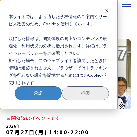
本サイトでは、より適した学校情報のご案内やサー
地域みらい留学のすすめかた
ビス改善のため、Cookieを使用しています。
取得した情報は、閲覧体験の向上やコンテンツの最
地域みらい留学とは
適化、利用状況の分析に活用されます。詳細はプラ
イバシーポリシーをご確認ください。
学校を探す
拒否した場合、このウェブサイトを訪問したときに
情報は追跡されません。ブラウザーではトラッキン
イベントを探す
グを行わない設定を記憶するために1つのCookieが
使用されます。
おためし地域留学
承諾
拒否
マガジン
奨学金について
※開催済のイベントです
2026年
07月27日(月) 14:00
-
22:00
？
イベント参加方法