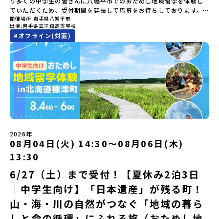
り多くの中学生の皆さんに八幡平市でのおためし地域留学を体験し
ろ？、プログラム詳細解説、質疑応答お申し込み：https://c-
たちとワイワイBBQや夕ごはんづくりは一生の思い出になるはず！
や地域活性モデルをつくり続けています。名 称：一般財団法人地
20：00に「参加者向け事前オンライン研修」をご案内する予定で
ていただくため、受付期間を延長して応募をお待ちしております。
mirai.jp/events/002112どちらの説明会でも、お気軽にどうぞ！
ちょっとドキドキするけど、楽しい！に出会う3日間。熱気あふれる
域・教育魅力化プラットフォーム設 立：2017年3月代表者：岩本
す。必ず参加をお願いします。【集合場所・時間】7月28日(火)
開催場所
岩手県八幡平市
「申し込みのタイミングを逃してしまった」という方も、この機会
「はじめての一人旅だけど大丈夫？」「どんな体験ができるの？」
出水市の冒険に飛び込んでみませんか？体験のおすすめポイント体
悠所在地：〒690-0842 島根県松江市東本町二丁目25-6 みらい
13：00 とかち帯広空港※13：00までにとかち帯広空港に到着する
出演
岩手県立平舘高等学校
にぜひ一歩踏み出してみませんか？※都合により締め切りを早める
そんな保護者様の不安や、中学生のみなさんの素朴な疑問にスタッ
験プログラム内容（予定）＜1日目＞（PM）「オリエンテーショ
BASE2階 その他所在地公式HP：http://c-platform.or.jp/お問い
便で手配ください。【解散場所・時間】7月30日(木) 15：00頃 とか
#
オフライン(対面)
場合がございます。お早目にご応募ください！＜体験費・宿泊費が
フが直接お答えします。チャットでの質問も可能ですので、ぜひご
ン・自己紹介ワーク」「みんなで海遊び！」 -心をほぐして、出水
合わせ先担当：小川・小原E-mail：info@miratabi.jp「おためし
ち帯広空港※16：00以降にとかち帯広空港を出発する便で手配くだ
無料＞緑があふれる大自然の町へ！世界でここでしかできない「自
自宅からリラックスしてご参加ください。▼お申し込み前に必ずご
に飛び込む！海を満喫しよう！「みんなで夕食」「1日目の振り返り
地域留学体験」のプログラム開催情報を公式LINEにて配信中！ぜひ
さい。【対象】中学2年生、中学3年生【宿泊先】大樹町ワーキング
然×アートの融合体験」や「自然クラフト」を楽しんでみません
確認ください・参加規約への同意プログラムへの参加申し込みいた
会」＜2日目＞（AM）「出水工業高校のオープンスクールに参
ご登録ください♪地域みらい留学公式LINE
ステイ住宅※1室に複数(同性2～4名程度)で宿泊いただく予定です。
か？「大自然や文化体験が好き！興味がある！」「その地域にしか
だく前に、「お申し込みに関する各規約」への同意が必須となりま
加」 -高校見学 -授業体験（PM）「学校のことを深く知る・もの
【旅行代金】無料※旅行代金に含まれる費用のうち、以下の内容が
ない郷土料理を味わってみたい！」「地元以外の暮らしや文化が気
す。ご確認ください。・抽選による参加者決定についてお申込みい
づくりにチャレンジ！」 -各学科を実際に体験する -ものづくり
無料となります：・宿泊費（2泊分）・プログラム内のアクティビテ
になる。いつか留学してみたい！」そんな中学生のみなさんにおす
ただいた方の中から抽選の上、締め切り日から1週間を目途に、お申
にチャレンジ -竹灯籠づくりを創って灯りをともす「みんなで
ィ・体験費用・一部の食事代*以下の費用は参加者のご負担となりま
すめ！「おためし地域留学体験」は、日本全国約200の高校と連携し
し込み時に記入いただいたメールアドレス宛に「当選／落選メー
BBQ」「2日目の振り返り会」＜3日目＞（AM）「3日間の振り返り
す・集合場所までの往復交通費・お土産代や自由時間の個人飲食費
ながら地域の枠を超えて学校生活を送ることができる「地域みらい
ル」をお送りいたします。当選者は、メールに記載された「当選確
ワーク」 -みんなで振り返り対話（PM） 13:00頃 解散（出水駅）
などの個人的費用【募集人数】最大10名（お申し込み多数の場合は
留学」をプチ体験できるプログラムです。はじめてでも安心！現地
認フォーム」に３日以内に回答いただき、確認フォームの提出をも
※天候の状況や参加人数によってプログラムを変更する場合がござ
抽選の上決定）【参加者決定】お申し込み多数の場合は、締め切り
ではスタッフがしっかりとサポートいたします。今回のフィールド
って参加確定とさせていただきます。当選確認フォームの期日まで
います。参加概要【開催場所】鹿児島県出水市【実施日程】8月3日
後1週間を目途に当落結果をご連絡いたします。【申し込み受付期
は「岩手県八幡平市（はちまんたいし）」岩手県八幡平市（はちま
にご回答いただけない場合は、当選を取り消しとさせていただきま
（月）〜 8月5日（水）※参加が確定した方には7月7日(火) 18:30-
2026年
間】申込期間が延長になりました！5月7日(木)12：00 から 6月4日
んたいし）は北西部にあり、秋田県との県境にある自然豊かな町で
08月04日(火) 14:30〜08月06日(木)
す。当選取り消しがあった場合は、繰り上げ当選者へご連絡させて
20:00に「参加者向け事前オンライン会」をご案内する予定です。必
(木) 12：00まで疑問も不安もワクワクに変える！「おためし地域留
す。町の約83％は「森林」！標高1,000mを超える山岳地帯や高原
いただきます。登録メールアドレスの変更をご希望の場合は下記の
ず参加をお願いします。【集合場所・時間】出水駅 8月3日(月)
学」ステップアップ説明会プログラムの内容を詳しく知りたい方
13:30
もあり緑が豊かな大自然を感じることができ、新緑、山菜の春、花
地域みらい留学公式LINEよりご連絡をお願いします。※受信制限設
13:30 集合【解散場所・時間】出水駅 8月5日(水) 12:00 解散【対
や、お申し込みを迷われている方向けにZoomでのオンライン配信
の夏、紅葉の秋、スキーや樹氷の冬と四季ごとに美しい景色を見る
定をしていると、通知メールをお受け取りいただけません。その場
象】中学生2～3年生【宿泊先】現在調整中※1室に複数名(同性)で宿
6/27（土）まで受付！【夏休み2泊3日
を行います。知りたい情報のレベルに合わせて、以下の2つのステッ
ことのできるユニークな町です。「十和田八幡平（とわだはちまん
合は、「@miratabi.jp」からのメールを受信できるよう設定をお願
泊いただく予定です。【旅行代金】無料※旅行代金に含まれる費用
プをご活用ください。【STEP 1】全体オンライン説明会（アーカイ
｜中学生向け】「日本遺産」が残る町！
たい）国立公園」では登山やトレッキング、「安比高原（あっぴこ
いいたします。※結果に関する個別のお問合せにはお答えしており
のうち、以下の内容が無料となります：・宿泊費（2泊分）・プログ
ブ動画を公開中！）〜まずは「おためし地域留学」を知りたい方
うげん）スキー場」は日本国内最大級のスキーリゾートとして有名
ませんので、ご了承ください。・お申し込みについてお申込はお一
ラム内のアクティビティ・体験費用・一部の食事代*以下の費用は参
へ〜日本全国20以上の地域から選んで参加できる「おためし地域留
山・海・川の自然がつなぐ「地域の暮ら
で、一年中自然アクティビティを楽しむことができます！そして八
人様1回限りです。PC・スマートフォンからお申込ください。申込
加者のご負担となります・集合場所までの往復交通費・お土産代や
学」の全体像や魅力について、説明会を開催しました。中学生一人
幡平市にある「松川地熱発電所」は、日本で初めて「地球のチカラ
しと命の循環」にふれる旅（おためし地
後の内容変更はできません。お申込時は、メールアドレスの入力間
自由時間の個人飲食費などの個人的費用【募集人数】最大10名（お
での参加にあたり、保護者様が特に気になる「安全面」や「事務局