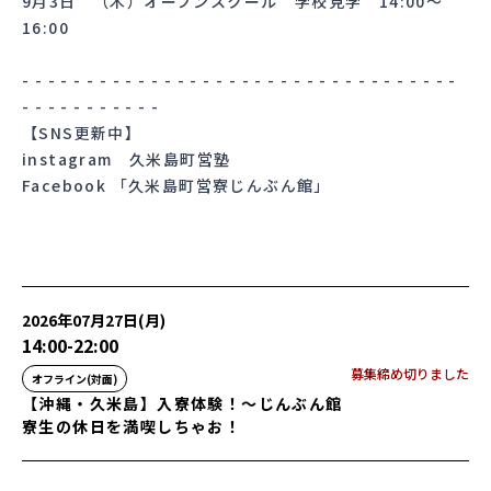
9月3日 （木）オープンスクール 学校見学 14:00～
16:00
- - - - - - - - - - - - - - - - - - - - - - - - - - - - - - - - - -
- - - - - - - - - - -
【SNS更新中】
instagram
久米島町営塾
Facebook
「久米島町営寮じんぶん館」
2026年07月27日(月)
14:00
-
22:00
募集締め切りました
オフライン(対面)
【沖縄・久米島】入寮体験！〜じんぶん館
寮生の休日を満喫しちゃお！