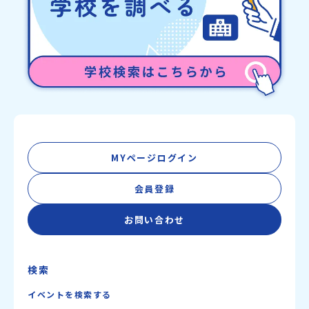
称：一般財団法人地域・教育魅力化プラットフォーム設 立：2017
年3月代表者：岩本 悠所在地：〒690-0842 島根県松江市東本町二
丁目25-6 みらいBASE2階 その他所在地公式HP：http://c-
platform.or.jp/お問い合わせ先担当：小川・小原E-mail：
info@miratabi.jp「おためし地域留学体験」のプログラム開催情報
を公式LINEにて配信中！ぜひご登録ください♪地域みらい留学公式
LINE
MYページログイン
会員登録
お問い合わせ
検索
イベントを検索する