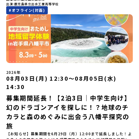
注意ください。・宿泊について１室に複数(同性2～4名程度)で宿泊
「町のぜんぶが教科書」！大樹高校の学びは、ただ教室の机に座っ
出演
鹿児島県立出水工業高等学校
費（2泊分）・プログラム内のアクティビティ・体験費用・一部の食
とひらきたい！」「ものづくりや工業高校に興味がある！」そんな
いただく予定です。・食事アレルギー対応について個別の詳細なア
ているだけではありません！農業や漁業から、最先端の宇宙科学ま
#
オフライン(対面)
事代※以下の費用は参加者のご負担となります・集合場所までの往
中学生のみなさんにおすすめ！「おためし地域留学」は、日本全国
レルギー対応希望にはお応えしかねる場合がございます。対応が必
で「町のぜんぶが教科書」 です。先輩たちは「地域探究」の授業
復交通費・お土産代や自由時間の個人飲食費などの個人的費用【募
約200の高校と連携し、地域の枠を超えて学校生活を送る「地域みら
要な場合は必ず事前にご相談ください。・参加取消や急遽参加でき
や、放課後の「地域探究サークル」を通して、学校の外へどんどん
集人数】最大10名（お申し込み多数の場合は抽選の上決定）【参加
い留学」をプチ体験できるプログラムです。はじめてのひとり旅で
なくなった場合について参加決定後の参加お取り消しはご遠慮下さ
飛び出し町の人たちと一緒にリアルな課題解決にチャレンジしてい
者決定】お申し込み多数の場合は、締め切り後1週間を目途に当落結
も安心！現地でもスタッフがしっかりとサポートいたします。今回
い。やむを得ないお取り消しの場合はお早めに事務局までご連絡く
ます。そんな先輩たちとの交流がきっと「未来の自分」のヒントが
果をご連絡いたします。【申し込み受付締切】4月30日(木)12：00
のフィールドは「鹿児島県 出水市（いずみし）出水工業高校」出水
ださい。・キャンセルポリシーやむを得ない参加お取り消しの場
見つかるはず！ あたたかい町の人たちや先輩たちとの出会いが待っ
から 5月14日(木) 12：00まで疑問も不安もワクワクに変える！「お
市（いずみし）は、鹿児島県の玄関口にあるまち。ここでしか見ら
合、以下のルールに沿って対応させていただきます。ご了承くださ
ている北海道大樹町へ、あなたの世界をグッと広げる特別な旅に出
ためし地域留学」ステップアップ説明会プログラムの内容を詳しく
れない景色と、地元の人たちがずっと大切にしてきたものがありま
い。プログラム開催日の前日＜7月3日＞から、【キャンセルのご連
発しませんか？ 体験のおすすめポイント体験プログラム内容（予
知りたい方や、お申し込みを迷われている方向けにZoomでのオン
す。400年前から続く「武士の道」を歩く昔、武士たちがまちを守る
絡日：お支払いいただく旅行代金】・21日目にあたる日以前：無
定）＜１日目＞（PM）「オリエンテーション・自己紹介ワーク」
ライン配信を行います。知りたい情報のレベルに合わせて、以下の2
ために築いた「出水麓（いずみふもと）武家屋敷群」。今も残る約
料・20日目-8日目：20％・7日目-2日目：30％・プログラム開始日
「大樹町の自然を満喫」 -先人の知恵と夢を体験「砂金堀」 -川
つのステップをご活用ください。【STEP 1】全体オンライン説明会
150軒のお屋敷のほとんどに、今も人が住んでいます。400年前の武
の前日：40％・プログラム開始日当日：50％・ご連絡無しでの不参
遊び「1日を振り返るーみんなで体験シェア」＜2日目＞（AM）「大
（アーカイブ動画を公開中！）〜まずは「おためし地域留学」を知
士が歩いた道を、自分の足で歩く。まるで、まち全体がタイムカプ
加またはプログラム開始後の解除：100％・催行中止について天候な
樹高校見学・寮見学」 -大樹高校の特徴を知る学校体験 -高校生
2026年
りたい方へ〜日本全国20以上の地域から選んで参加できる「おため
セル。真っ青な海へダイブ！目の前に広がる八代海（やつしろか
08月03日(月) 12:30〜08月05日(水)
どの状況等によって開催を見合わせる可能性があります。その場合
との対話「大樹町の魅力を体験①」 -大樹町ならではのランチ＆ス
し地域留学」の魅力を凝縮したアーカイブ動画をご覧いただけま
い）は穏やかなリアス式海岸。海に沈む夕日は一生に一度は見てお
は原則、開催日1週間前までにご連絡いたします。又、最少催行人数
イーツ（PM）「大樹町の魅力を体験②」 -大樹町宇宙交流センタ
14:30
す。初めての一人旅への不安や、事務局のサポート体制、安全面に
きたい景色です。出水工業高校は、「建築科」と「機械電気科」の2
に達しなかった場合は、開催日3週間前までに催行中止の旨をメール
ーSORA見学 -モデルロケットを飛ばしてみよう！「みんなで
ついても詳しく解説しています。🎬 [アーカイブ動画を視聴す
つの学科。金属加工、電気工作、建物のデザインにチャレンジでき
にてご連絡いたします。・よくあるご質問その他、よくあるご質問
BBQ」 -さらに仲間や地元の高校生、町の大人たちと交流＜3日目
募集期間延長！【2泊3日｜中学生向け】
る]YouTube：https://youtu.be/Yt8nd04aNgA?
る環境。「高校生ものづくりコンテスト」の木材加工部門で九州大
についてはこちらをご確認ください。運営団体について＜プログラ
＞（AM）「3日間の振り返りワーク」 -みんなで振り返り対話「牧
si=e5erbspvwz5O8_uF【STEP 2】平取町プログラム説明会〜
幻のドラゴンアイを探しに！？地球のチ
会2位に輝くなど、先輩たちの実力はホンモノ！この旅では自分の手
ム主催：一般財団法人地域・教育魅力化プラットフォーム＞「意志
場の舞台裏。フィールドワーク」 -牧場見学・搾乳体験・動物と触
「平取町」の内容を具体的に深掘りしたい方へ〜全体説明を聞いた
でモノをつくる時間を体験。金属を削ったり、電気を組んだり、木
ある若者にあふれる持続可能な地域・社会をつくる」というビジョ
れ合おう「ランチ/お土産タイム」（PM） 14：00頃プログラム終
カラと森のめぐみに出会う八幡平探究の
うえで、「平取町では具体的に何をするの？」「どんな町なの？」
で形をつくったり。プロの機械にさわれる高校で&quot;自分の手
ンを掲げ、2017年3月に島根県に設立した教育事業団体です。日本
了-とかち帯広空港には15：00頃に到着予定です。※天候の状況や参
という疑問にお答えする説明会です。平取町ならではの豊かな文化
&quot;でモノづくりにチャレンジ。夜には自分だけの「竹灯籠（た
旅
全国約200の高校と連携しながら、中学卒業後に地域の枠を越えて生
加人数によってプログラムを変更する場合がございます。参加概要
や、2泊3日のプログラムの中身をたっぷりとお伝えします。日
けとうろう）」を作って灯りをともします。真っ青な海に思いっき
徒一人ひとりの夢や価値観に合った地域・学校で1〜3年間過ごすこ
【開催場所】北海道大樹町（たいきちょう）【実施日程】7月28日
【お知らせ】募集期間を6月29日（月）12:00まで延長しました！よ
時： 5月7日(木) 19：00〜19：40内 容： 平取町ってどんなとこ
りダイブしたり、全国から集まった仲間や地元の高校生、地域の方
とができるシステム「地域みらい留学」をはじめとした、教育事業
(火)〜 7月30日(木)※参加が確定した方には6月19日(金) 18：30～