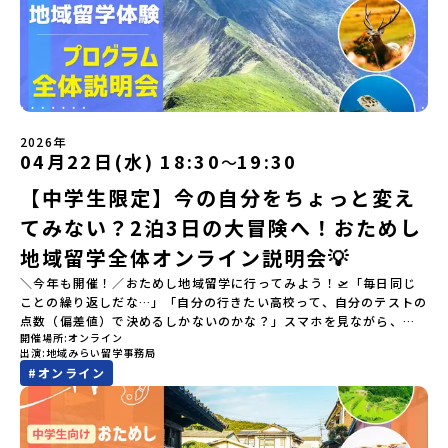
2026年
04月22日(水) 18:30
19:30
〜
【中学生限定】今の自分をちょっと変え
てみない？2泊3日の大冒険へ！おためし
地域留学全体オンライン説明会💡
＼今年も開催！／おためし地域留学に行ってみよう！🛫「毎日同じ
ことの繰り返しだな…」「自分の行きたい高校って、自分のテストの
点数（偏差値）で決めるしかないのかな？」スマホを見ながら、進
開催場所
オンライン
路にモヤモヤしているそこのあなたへ！👀テストの点数ではなく、
出演
地域みらい留学事務局
あなたの「ワクワク（＝自分軸）」で進路を選ぶ。そんな新しい選
#
オンライン
択肢が、「地域みらい留学」です。「でも、いきなり知らない土地
の高校に進学するなんて不安…」そんな人のために、2泊3日で気軽
にプチ体験できる【おためし地域留学】の魅力を凝縮したオンライ
ン説明会のアーカイブ（録画）を公開中です！✨＼🔥ここがすごい！