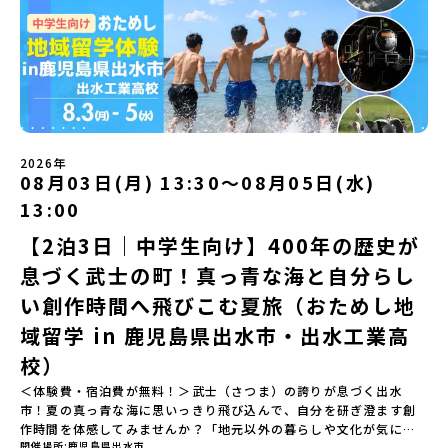
遊び編-」 -平取高校生と仲を深める「びらとりの歴史・文化を知
mirai.jp/events/068058お気軽にどうぞ！「はじめての一人旅だ
ユニークな顔を持っています 。見上げるほど大きな山々が連なる
る！アイヌ文化フィールドワーク」 -アイヌ文化博物館でアイヌ文
けど大丈夫？」「どんな体験ができるの？」そんな保護者様の不安
「日高山脈（ひだかさんみゃく）」の絶景！牛たちがのんびりと過
化を理解する -アイヌ伝統文化を感じるアクティビティ「1日を振
や、中学生のみなさんの素朴な疑問にスタッフが直接お答えしま
ごす放牧地や、海が見える珍しい温泉。日本一の清流に選ばれたこ
り返るーみんなで体験シェア」＜2日目＞（AM）「平取高校見学・
す。チャットでの質問も可能ですので、ぜひご自宅からリラックス
ともある「歴舟川（れきふねがわ）」。 他の地域では見ることので
寮見学」 -平取高校の特徴を知る学校体験 -在校生との対話「高
してご参加ください。▼お申し込み前に必ずご確認ください・参加
きない圧倒的スケールの自然と、新しい産業が交差する瞬間を肌で
校生企画②-町の紹介編-」 -ビンゴをしながら町を知ろう！（PM）
規約への同意プログラムへの参加申し込みいただく前に、「お申し
体感できる町です。北の大地で脈々と受け継がれる 「フロンティア
「自然と農を感じる！農業アクティビティ」 -平取特産の「びらと
込みに関する各規約」への同意が必須となります。ご確認くださ
スピリッツ」を体感！ 「フロンティアスピリッツ（開拓者精神）」
りトマト」農家体験！ -想いを持って仕事をする大人との交流会
い。・抽選による参加者決定についてお申込みいただいた方の中か
は、大樹町の開拓時代から人々の間で大切に受け継がれてきた精神
「みんなでBBQディナー」 -さらに仲間や地元の高校生、町の大人
2026年
ら抽選の上、締め切り日から1週間を目途に、お申し込み時に記入い
です。どんな困難な状況にも真っ向から立ち向かい、未知の領域へ
08月03日(月) 13:30〜08月05日(水)
たちと交流＜3日目＞（AM）「アイヌが愛した森を散策するフィー
ただいたメールアドレス宛に「当選／落選メール」をお送りいたし
夢を追って挑戦し続ける姿勢や、手つかずの大自然の中で一攫千金
ルドワーク」「3日間の振り返りワーク」 -みんなで振り返り対話
ます。当選者は、メールに記載された「当選確認フォーム」に３日
の夢を抱いて熱中した「砂金掘り」、自らの手で広大な大地を切り
13:00
「ランチ/お土産タイム」（PM） 13：30頃プログラム終了-新千歳
以内に回答いただき、確認フォームの提出をもって参加確定とさせ
拓いてきた農業や漁業の歴史など、夢を追う人々が集まる他の町に
空港には15：00頃に到着予定です。※天候の状況や参加人数によっ
【2泊3日｜中学生向け】400年の歴史が
ていただきます。当選確認フォームの期日までにご回答いただけな
はない風土が存在します。大樹町では、このフロンティアスピリッ
てプログラムを変更する場合がございます。参加概要【開催場所】
い場合は、当選を取り消しとさせていただきます。当選取り消しが
ツが現在、「北海道の小さな町から宇宙を目指す」という新たな夢
息づく武士の町！真っ青な海と自分らし
北海道平取町（びらとりちょう）【実施日程】7月18日(土)～7月20
あった場合は、繰り上げ当選者へご連絡させていただきます。登録
へと繋がっています。 「宇宙版シリコンバレー」の実現を目指し、
日(月祝)※参加が確定した方には6月3日(水) 18：30～20：00に
メールアドレスの変更をご希望の場合は下記の地域みらい留学公式
国内外の宇宙関連企業が集まる宇宙港「北海道スペースポート」の
い創作時間へ飛びこむ夏旅（おためし地
「参加者向け事前オンライン研修」をご案内する予定です。必ず参
LINEよりご連絡をお願いします。※受信制限設定をしていると、通
整備が進められています。 この未来への挑戦の精神は、民間企業に
域留学 in 鹿児島県出水市・出水工業高
加をお願いします。【集合場所・時間】7月18日(土) 12：00 新千歳
知メールをお受け取りいただけません。その場合は、
よる日本初のロケット打ち上げ成功という形で実を結び、世界有数
空港※12：00までに新千歳空港に到着する便で手配ください。【解
「@miratabi.jp」からのメールを受信できるよう設定をお願いいた
のロケット発射場の適地として全国・アジア各国からも大きな注目
校）
散場所・時間】7月20日(祝月) 15：00頃 新千歳空港※16：00以降
します。※結果に関する個別のお問合せにはお答えしておりません
を集めています 今回は、そんな大樹町の過去から未来へ繋がるフロ
に新千歳空港を出発する便で手配ください。【対象】中学2年生、中
＜体験費・宿泊費が無料！＞武士（さつま）の誇りが息づく出水
ので、ご了承ください。・お申し込みについてお申込はお一人様1回
ンティアスピリッツに触れるアクティビティへ出発！農業からロケ
学3年生【宿泊先】ゲストハウス ヤント※ドミトリータイプの2段ベ
市！夏の真っ青な海に思いっきり飛び込んで、自分を研ぎ澄ます創
限りです。PC・スマートフォンからお申込ください。申込後の内容
ットまで本物の現場を体感し、他では味わえない体験を五感をフル
ッド（1室2～4名）で宿泊いただく予定です。【旅行代金】無料※旅
作時間を体感してみませんか？「地元以外の暮らしや文化が気にな
変更はできません。お申込時は、メールアドレスの入力間違いにご
につかって楽しむことができます🎵大樹高校は、農業から宇宙まで
行代金に含まれる費用のうち、以下の内容が無料となります・宿泊
開催場所
鹿児島県出水市
る。いつか留学してみたい！」「自分の進学や将来の可能性をもっ