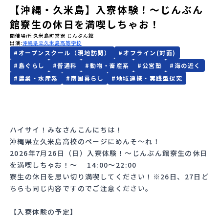
【沖縄・久米島】入寮体験！〜じんぶん
会員登録
MYページログイン
館寮生の休日を満喫しちゃお！
開催場所
久米島町営寮 じんぶん館
出演
沖縄県立久米島高等学校
#
オープンスクール（現地訪問）
#
オフライン(対面)
#
島ぐらし
#
普通科
#
動物・畜産系
#
公営塾
#
海の近く
#
農業・水産系
#
南国暮らし
#
地域連携・実践型探究
ハイサイ！みなさんこんにちは！
沖縄県立久米島高校のページにめんそ〜れ！
2026年7月26日（日）入寮体験！〜じんぶん館寮生の休日
を満喫しちゃお！〜 14:00〜22:00
寮生の休日を思い切り満喫してください！※26日、27日ど
ちらも同じ内容ですのでご注意ください。
【入寮体験の予定】