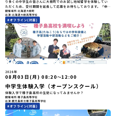
参加者のご負担となります・集合場所までの往復交通費・お土産代
り多くの中学生の皆さんに大樹町でのお試し地域留学を体験してい
る物に「魂」が宿ると考える「精神文化」、祭りや家庭での行事な
や自由時間の個人飲食費などの個人的費用【募集人数】最大5名（お
ただくため、受付期間を延長して応募をお待ちしております。「申
どに踊られる「古式舞踊」、独特の文様による刺繍（ししゅう）、
開催場所
北海道大樹町
申し込み多数の場合は抽選の上決定）【参加者決定】お申し込み多
し込みのタイミングを逃してしまった」という方も、この機会にぜ
木彫り等の工芸など、ユニークな文化が存在します。アイヌ文化で
出演
北海道大樹高等学校
数の場合は、締め切り後1週間を目途に当落結果をご連絡いたしま
ひ一歩踏み出してみませんか？※都合により締め切りを早める場合
は、人間のまわりに存在する生き物や自然のチカラ、暮らしの道具
#
オフライン(対面)
す。【申し込み受付期間】5月7日(木)12：00 から 5月21日(木)
がございます。お早目にご応募ください！-------------------------
のうち、人間にとって大切な役割を持っているものを「カムイ」と
12：00まで疑問も不安もワクワクに変える！「おためし地域留学」
-------------------＼返還不要・3年間最大72万／💡北海道の高校留
呼んでいます。いつも自分たちを見守ってくれているもの、例え
ステップアップ説明会プログラムの内容を詳しく知りたい方や、お
学に【毎月2万円】の給付型奨学金～夢に向かって一歩踏み出す、あ
ば、身近な動植物や、暮らしに欠かせない火、水、風、そして雄大
申し込みを迷われている方向けにZoomでのオンライン配信を行い
なたの未来を応援！～ 詳細・条件はこちらから------------------
な山や川などもすべて「カムイ」です。この文化と精神性をテーマ
ます。知りたい情報のレベルに合わせて、以下の2つのステップをご
--------------------------ーーーーーーーーーーーーーーーーーー
にした大人気マンガ「ゴールデンカムイ」は、累計3000万部以上販
活用ください。【STEP 1】全体オンライン説明会〜まずは「おため
ーーーーーーーーーーーーーー＜体験費・宿泊費が無料！＞民間ロ
売され、2026年3月に映画の続編も公開されるなど注目を集めてい
し地域留学」を知りたい方へ〜日本全国20以上の地域から選んで参
ケットの打ち上げ成功で話題になった町！ 北海道の「宇宙版シリコ
ます。今回は、平取町の中でもアイヌ文化に触れることのできる
加できる「おためし地域留学」の全体像や魅力について、説明会を
ンバレー」を目指す大樹町で、最先端テクノロジーとどこまでも続
「二風谷（にぶたに）コタン」へ出発！アイヌの家や暮らし、食な
開催しました。中学生一人での参加にあたり、保護者様が特に気に
く大自然を肌で感じてみませんか？「地元以外の地域の暮らしが気
どを体感することができます。ぜひ現地で味わってみてください
なる「安全面」や「事務局のサポート体制」についても詳しく解説
になる。いつか留学してみたい！」「自分の進学や将来の可能性を
🎵（写真撮影：志鎌康平）未来の自分をイメージする。地元の高校
しています。ぜひ、ご自宅からお気軽にご視聴ください。▶︎ [アーカ
もっとひらきたい！ 」「自然が好きでもっと触れてあそびたい！」
2026年
生との特別な交流この旅の大きな魅力は、地元の「平取高校」の先
イブ動画を視聴する]YouTube：
そんな中学生のみなさんにおすすめ！「おためし地域留学体験」
08月03日(月) 08:20
12:00
〜
輩たちと過ごす時間です。 ただ校舎を眺める見学ではありません。
https://youtu.be/Yt8nd04aNgA?
は、日本全国約200の高校と連携し、地域の枠を超えて学校生活を送
高校生が自ら企画したアクティビティを通じて、年の近い先輩たち
中学生体験入学（オープンスクール）
si=e5erbspvwz5O8_uF【STEP 2】有田町プログラム説明会〜
る「地域みらい留学」をプチ体験できるプログラムです。はじめて
と本音で交流することができます。魅力的な大人たちと対話をしな
「有田町」の内容を具体的に深掘りしたい方へ〜全体説明を聞いた
のひとり旅でも安心！現地でもスタッフがしっかりとサポートいた
体験入学で種子島高校の生徒になってみませんか？
がら町の歴史や「生き方」を学ぶことができ、大充実の2泊3日にな
うえで、「有田町では具体的に何をするの？」「どんな町なの？」
します。今回のフィールドは「北海道 大樹町（たいきちょう）」北
開催場所
種子島高等学校
ること間違いなし！そんなユニークな魅力がたっぷりつまった北海
という疑問にお答えする説明会です。有田町ならではの豊かな文化
海道の東部、十勝の南部に位置する大樹町（たいきちょう）。西に
出演
鹿児島県立種子島高等学校
道平取町へ、人生の可能性をひらく特別な旅に出発しませんか？体
や、2泊3日のプログラムの中身をたっぷりとお伝えします。日
日高山脈（ひだかさんみゃく）が連なり、東は太平洋に面した自然
#
オフライン(対面)
験のおすすめポイント体験プログラム内容（予定）＜1日目＞
時： 5月11日(月) 19：00〜19：40内 容： 有田町ってどんなとこ
豊かな町です。酪農を主体とした農業や漁業、林業が盛んであると
（PM）「オリエンテーション・自己紹介ワーク」「高校生企画①-
ろ？、プログラム詳細解説、質疑応答お申し込み：https://c-
同時に、「宇宙に一番近い町」として航空宇宙産業の誘致を進める