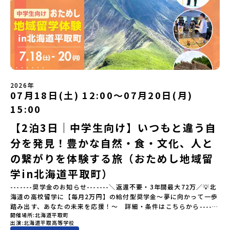
を送る「地域みらい留学」をプチ体験できるプログラムです。はじ
方へ〜プログラムの全体像や魅力、サポート体制について解説しま
めてのひとり旅でも安心！現地でもスタッフがしっかりとサポート
す。 【STEP2】個別プログラム説明会（☆順次ページを公開しま
いたします。今回のフィールドは「佐賀県有田町（ありたちょ
す）〜「地域別のプログラム」を具体的に知りたい方へ〜 「現地で
う）」佐賀県の西部にある有田町は、江戸時代から400年以上続く
は何をするの？」という疑問にお答えする説明会です。その場所な
「窯業（ようぎょう）」の町。 窯（かま）で粘土を焼いてつくるも
らではのプログラムをたっぷりお伝えします！🚩現在公開中の個別
のづくりが、この町の文化として今も受け継がれています。世界で
説明会はこちらから（順次公開予定）【5/7(木)】北海道平取町
も知られる「有田焼」は、この窯業の中から生まれました。長い歴
【5/8(金)】熊本県芦北町▼おためし地域留学の情報▼おためし地域
史の中で積み重ねられてきた技術や工夫、そして“つくる人の想
留学の情報紹介ページ👉【こちらをクリック】「おためし地域留学
い”が、この町には残っています。また、文化施設が「日本遺産」や
体験」のプログラム開催情報を公式LINEにて配信中！ぜひご登録く
2026年
「日本の20世紀遺産」に認定されるなど日本を代表する伝統工芸の
07月18日(土) 12:00〜07月20日(月)
ださい♪気になることや不安な点は、LINEから気軽にご相談くださ
町です。さらに、有田町には「日本の棚田百選」に選ばれた「岳の
い。👉 【LINE登録はこちら】
15:00
棚田（たなだ）」や「名水百選」や「水源の森百選」に選ばれた
「竜門峡（りゅうもんきょう）」など、思わず立ち止まりたくなる
【2泊3日｜中学生向け】いつもと違う自
ような自然も広がり、歴史・文化・自然が重なり合う、“本物”に出
分を発見！豊かな自然・食・文化、人と
会える場所です。そんな歴史・文化が豊かな佐賀県有田町で実際に
町を歩きながら学ぶフィールドワークをしたり、有田焼づくりに関
の繋がりを体験する旅（おためし地域留
わる職人、町で暮らすプロデザイナー、地元の高校で学ぶ生徒など
と交流しながら「伝統的なものづくり」や「未来のデザイン」を一
学in北海道平取町）
緒に探求できます。ただ体験するだけじゃなくて、 “どうしてこの形
-------奨学金のお知らせ-------＼返還不要・3年間最大72万／💡北
なんだろう？” “自分だったらどんなデザインにする？” そんなふう
海道の高校留学に【毎月2万円】の給付型奨学金～夢に向かって一歩
に考える時間も、このプログラムの大切なポイントです。ここで出
踏み出す、あなたの未来を応援！～ 詳細・条件はこちらから------
会う人や体験が、自分の「好き」や「未来」につながるかもしれま
開催場所
北海道平取町
---------------------------＜体験費・宿泊費が無料＞累計3,000万
せん。この町でしかできない、ちょっと特別な体験を、ぜひ楽しん
出演
北海道平取高等学校
部以上販売された大人気マンガ「ゴールデンカムイ」の実写版映画
でみませんか？体験のおすすめポイント体験プログラム内容（予