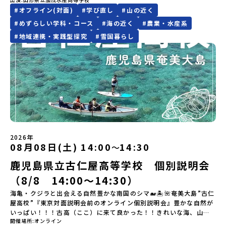
上決定）【参加者決定】お申し込み多数の場合は、締め切り後1週間
レルギー対応希望にはお応えしかねる場合がございます。対応が必
力に触れ一緒に探求しませんか？体験のおすすめポイント体験プロ
は原則、開催日1週間前までにご連絡いたします。又、最少催行人数
#
オフライン(対面)
#
学び直し
#
山の近く
を目途に当落結果をご連絡いたします。【申し込み締切】6月8日
要な場合は必ず事前にご相談ください。・参加取消や急遽参加でき
グラム内容（予定）＜１日目＞（PM）「オリエンテーション・自己
に達しなかった場合は、開催日3週間前までに催行中止の旨をメール
(月)12：00 から 6月22日(月) 12：00まで疑問も不安もワクワクに
#
めずらしい学科・コース
#
海の近く
#
農業・水産系
なくなった場合について参加決定後の参加お取り消しはご遠慮下さ
紹介ワーク」「サーモン科学館見学」 -「鮭の聖地・しべつ」の歴
にてご連絡いたします。・よくあるご質問その他、よくあるご質問
変える！「おためし地域留学」ステップアップ説明会プログラムの
い。やむを得ないお取り消しの場合はお早めに事務局までご連絡く
史や成り立ちを知る「夕食」 -高校生も一緒にみんなで夕食「1日
#
地域連携・実践型探究
#
雪国暮らし
についてはこちらをご確認ください。運営団体について＜プログラ
内容を詳しく知りたい方や、お申し込みを迷われている方向けに
ださい。・キャンセルポリシーやむを得ない参加お取り消しの場
目の振り返り会」＜2日目＞（AM）「 ポー川史跡公園散策または渓
ム主催：一般財団法人地域・教育魅力化プラットフォーム＞「意志
Zoomでのオンライン配信を行います。知りたい情報のレベルに合
合、以下のルールに沿って対応させていただきます。ご了承くださ
流釣り体験」 -1万年前の縄文文化に触れる -渓流釣りで自然を満
ある若者にあふれる持続可能な地域・社会をつくる」というビジョ
わせて、以下の2つのステップをご活用ください。【STEP 1】全体
い。プログラム開催日の前日＜8月2日＞から、【キャンセルのご連
喫（PM）「地引網体験」 -地元の方との交流「自由時間：海の公
ンを掲げ、2017年3月に島根県に設立した教育事業団体です。日本
オンライン説明会（アーカイブ動画を公開中！）〜まずは「おため
絡日：お支払いいただく旅行代金】・21日目にあたる日以前：無
園で高校生とあそぶ！かたる！」 -高校生との交流「みんなで
全国約200の高校と連携しながら、中学卒業後に地域の枠を越えて生
し地域留学」を知りたい方へ〜日本全国20以上の地域から選んで参
料・20日目-8日目：20％・7日目-2日目：30％・プログラム開始日
BBQ・花火大会」 -さらにまちの人たちと交流＜3日目＞（AM）
徒一人ひとりの夢や価値観に合った地域・学校で1〜3年間過ごすこ
加できる「おためし地域留学」の全体像や魅力について、説明会を
の前日：40％・プログラム開始日当日：50％・ご連絡無しでの不参
「3日間の振り返りワーク」 -みんなで振り返り対話（PM） 13：
とができるシステム「地域みらい留学」をはじめとした、教育事業
開催しました。中学生一人での参加にあたり、保護者様が特に気に
加またはプログラム開始後の解除：100％・催行中止について天候な
00 解散 (中標津空港 13：30頃到着)※14：50 中標津空港発 (羽田
や地域活性モデルをつくり続けています。名 称：一般財団法人地
なる「安全面」や「事務局のサポート体制」についても詳しく解説
どの状況等によって開催を見合わせる可能性があります。その場合
空港16：45着)便を利用する想定※天候の状況や参加人数によってプ
域・教育魅力化プラットフォーム設 立：2017年3月代表者：岩本
しています。ぜひ、ご自宅からお気軽にご視聴ください。🎬 [アーカ
は原則、開催日1週間前までにご連絡いたします。又、最少催行人数
ログラムを変更する場合がございます。参加概要【開催場所】北海
悠所在地：〒690-0842 島根県松江市東本町二丁目25-6 みらい
イブ動画を視聴する]YouTube：
に達しなかった場合は、開催日3週間前までに催行中止の旨をメール
道標津町【実施日程】8月4日（火）〜 8月6日（木）※参加が確定し
BASE2階 その他所在地公式HP：http://c-platform.or.jp/お問い
2026年
https://youtu.be/Yt8nd04aNgA?si=e5erbspvwz5O8_uF
にてご連絡いたします。・よくあるご質問その他、よくあるご質問
た方には7月10日(金) 18：30～20：00に「参加者向け事前オンラ
合わせ先担当：小川・小原E-mail：info@miratabi.jp「おためし
08月08日(土) 14:00
14:30
〜
【STEP 2】プログラム説明会〜「八幡平市」の内容をもっと知りし
についてはこちらをご確認ください。運営団体について＜プログラ
イン研修」をご案内する予定です。必ず参加をお願いします。【集合
地域留学体験」のプログラム開催情報を公式LINEにて配信中！ぜひ
たい方へ〜全体説明を聞いたうえで、「プログラムで何をする
ム主催：一般財団法人地域・教育魅力化プラットフォーム＞「意志
場所・時間】中標津空港 8月4日(火) 14：30 集合【解散場所・時
ご登録ください♪地域みらい留学公式LINE
鹿児島県立古仁屋高等学校 個別説明会
の？」「どんなまちなの？」という疑問にお答えする詳細配信で
ある若者にあふれる持続可能な地域・社会をつくる」というビジョ
間】中標津空港 8月6日(木) 13：30 解散【対象】中学2年生、中学3
す。2泊3日のプログラムの中身をお伝えします。日時：6月10日(水)
（8/8 14:00〜14:30）
ンを掲げ、2017年3月に島根県に設立した教育事業団体です。日本
年生【宿泊先】民宿 船長の家※1室に複数(同性2～4名程度)で宿泊
19：00〜20：00内容：どんなところ？プログラム詳細解説、質疑
全国約200の高校と連携しながら、中学卒業後に地域の枠を越えて生
いただく予定です。【旅行代金】無料※旅行代金に含まれる費用の
海亀・クジラと出会える自然豊かな南国のシマ🐋🏝🌺奄美大島”古仁
応答紹介地域：鹿児島県出水市・出水工業高校/北海道標津町/岩手
徒一人ひとりの夢や価値観に合った地域・学校で1〜3年間過ごすこ
うち、以下の内容が無料となります：・宿泊費（2泊分）・プログラ
屋高校”『東京対面説明会前のオンライン個別説明会』豊かな自然が
県八幡平市/愛媛県鬼北町＊4つの地域のプログラムを1時間でぎゅっ
とができるシステム「地域みらい留学」をはじめとした、教育事業
ム内のアクティビティ・体験費用・一部の食事代*以下の費用は参加
いっぱい！！！古高（ここ）に来て良かった！！きれいな海、山に
とお届けします。お申し込み：https://c-
や地域活性モデルをつくり続けています。名 称：一般財団法人地
者のご負担となります・集合場所までの往復交通費・お土産代や自
開催場所
オンライン
囲まれた鹿児島県の離島「古仁屋高校」人のあたたかさに触れ、自
mirai.jp/events/064069お気軽にどうぞ！「はじめての一人旅だ