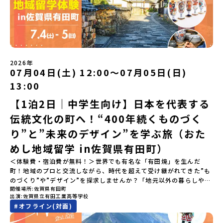
🔥／おためし地域留学 3つのワクワク🔥🔥 ①スマホじゃわからない
「圧倒的な感動」！教科書を読むだけじゃわからない、その地域な
らではの大自然や歴史を「五感」でフル体験！カヌーに乗ったり、
伝統文化に触れたり、本物の冒険が待っています！🔥 ②「初めまし
て」が「一生の友達」に変わる！全国から「新しいことに挑戦した
い！」「今の自分を変えたい！」と思っている同世代の中学生が大
集合！地元の高校生と一緒にご飯を食べて語り合えば、たった数日
2026年
で最高の仲間になる！🔥 ③宿泊費・体験費はなんと【無料】！親元
07月04日(土) 12:00〜07月05日(日)
を離れる初めての一人旅でも大丈夫。頼れるスタッフがしっかりサ
13:00
ポートするので安心・安全です！ーーーーーーーーーーーーーーー
ーーーーーーーーー📺 全体オンライン説明会（アーカイブ配信）
【1泊2日｜中学生向け】日本を代表する
2026年4月22日に開催された説明会の録画をご覧いただけます。こ
伝統文化の町へ！“400年続くものづく
の動画を見れば、あなたの「なんとなく不安」が「絶対に行ってみ
たい！」に変わるはず💡お家からリラックスして視聴してみてくだ
り”と”未来のデザイン”を学ぶ旅（おた
さいね😊▶︎全体説明会のアーカイブはこちら（アーカイブを視聴す
る）YouTube：https://youtu.be/Yt8nd04aNgA?
めし地域留学 in佐賀県有田町）
si=e5erbspvwz5O8_uF【アーカイブ内容】・おためし地域留学の
＜体験費・宿泊費が無料！＞世界でも有名な「有田焼」を生んだ
魅力・メリット・2026年度、日本全国20以上の対象地域について・
町！地域のプロと交流しながら、時代を超えて受け継がれてきた”も
安心のサポート体制・質疑応答※各地域の詳細なプログラムは、以
のづくり”や”デザイン”を探求しませんか？「地元以外の暮らしや文
下の【STEP2】個別説明会にて紹介しています。ーーーーーーーー
開催場所
佐賀県有田町
化が気になる。いつか留学してみたい！」「豊かな自然と伝統文
ーーーーーーーーーーーーーーーー💡疑問も不安もワクワクに変え
出演
佐賀県立有田工業高等学校
化、町並みに興味がある！」「ものづくりやきれいなデザインが好
る！2つのステップ知りたいことに合わせて、2つの説明会をご活用
#
オフライン(対面)
き！」そんな中学生のみなさんにおすすめ！「おためし地域留学体
ください！【STEP1】全体オンライン説明会の視聴（☆上の動画で
験」は、日本全国約200の高校と連携し、地域の枠を超えて学校生活
いつでも視聴可能です） 〜まずは「おためし地域留学」を知りたい