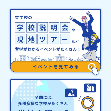
域・教育魅力化プラットフォーム設 立：2017年3月代表者：岩本
て個別の詳細なアレルギー対応希望にはお応えしかねる場合がござ
悠所在地：〒690-0842 島根県松江市東本町二丁目25-6 みらい
います。対応が必要な場合は必ず事前にご相談ください。・参加取
BASE2階 その他所在地公式HP：http://c-platform.or.jp/お問い
消や急遽参加できなくなった場合について参加決定後の参加お取り
合わせ先担当：小川・小原E-mail：info@miratabi.jp「おためし
消しはご遠慮下さい。やむを得ないお取り消しの場合はお早めに事
地域留学体験」のプログラム開催情報を公式LINEにて配信中！ぜひ
務局までご連絡ください。・キャンセルポリシーやむを得ない参加
ご登録ください♪地域みらい留学公式LINE
お取り消しの場合、以下のルールに沿って対応させていただきま
す。ご了承ください。プログラム開催日の前日＜8月3日＞から、
【キャンセルのご連絡日：お支払いいただく旅行代金】・21日目に
あたる日以前：無料・20日目-8日目：20％・7日目-2日目：30％・
プログラム開始日の前日：40％・プログラム開始日当日：50％・ご
連絡無しでの不参加またはプログラム開始後の解除：100％・催行中
止について天候などの状況等によって開催を見合わせる可能性があ
ります。その場合は原則、開催日1週間前までにご連絡いたします。
又、最少催行人数に達しなかった場合は、開催日3週間前までに催行
中止の旨をメールにてご連絡いたします。・よくあるご質問その
他、よくあるご質問についてはこちらをご確認ください。運営団体
について＜プログラム主催：一般財団法人地域・教育魅力化プラッ
トフォーム＞「意志ある若者にあふれる持続可能な地域・社会をつ
くる」というビジョンを掲げ、2017年3月に島根県に設立した教育
事業団体です。日本全国約200の高校と連携しながら、中学卒業後に
地域の枠を越えて生徒一人ひとりの夢や価値観に合った地域・学校
で1〜3年間過ごすことができるシステム「地域みらい留学」をはじ
めとした、教育事業や地域活性モデルをつくり続けています。名