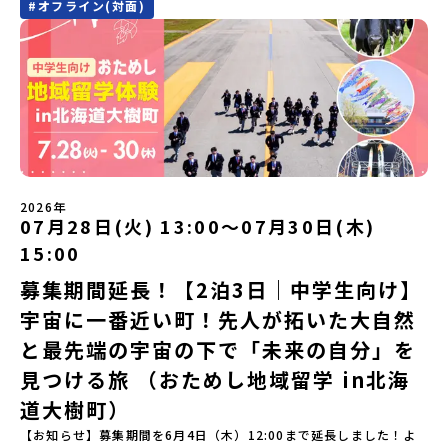
#
オフライン(対面)
に登場する町！北海道の「アイヌ文化継承の地」で自然や食を体験
定）＜１日目＞（PM）「オリエンテーション・自己紹介ワーク」
してみませんか？「地元以外の地域の暮らしが気になる。いつか留
「有田工業高校見学」 -陶芸技術をまなぶ！「セラミック科」のま
学してみたい！」「アイヌ文化の歴史や、マンガに登場する世界を
なび場を体験 -デザインセンスをまなぶ！「デザイン科」のまなび
自分の手で探求したい！」「自然が好きでもっと触れてあそびた
場を体験「フィールドワーク」 -有田の歴史ある名所巡り -有田
い！」そんな中学生のみなさんにおすすめ！「おためし地域留学体
の歴史的な町並みを体感する「有田焼絵付けアクティビティ」 -職
験」は、日本全国約200の高校と連携し、地域の枠を超えて学校生活
人さんからまなぶ！有田焼伝統の「絵付け」体験ワークショップ
を送る「地域みらい留学」をプチ体験できるプログラムです。はじ
（協力：clay studio）「みんなで楽しもう！BBQ」 -BBQづく
めてのひとり旅でも安心！現地でもスタッフがしっかりとサポート
り -仲間や地元の高校生、町の大人たちと交流・対話＜２日目＞
いたします。今回のフィールドは「北海道平取町（びらとりちょ
（AM）「1日目の振り返り」「ワークショップ」 -ゲスト講師によ
う）」北海道の南に位置する平取町（びらとりちょう）。壮大な自
るワークショプ「全体の振り返りワーク」 -みんなで振り返り対話
然と「アイヌ文化」が継承されている町として広く知られていま
（PM）「ランチ/お土産タイム」解散※天候の状況や参加人数によ
2026年
す。町名の「平取（びらとり）」は、アイヌ語「ピラ・ウトゥル」
07月28日(火) 13:00〜07月30日(木)
ってプログラムを変更する場合がございます。参加概要【開催場
（崖の間を意味）という言葉から名付けられました。見上げるほど
所】佐賀県 有田町（ありたちょう）【実施日程】7月4日（土）〜7
15:00
大きな山々が連なる「幌尻岳（ぽろしりだけ）」の景色は絶景！日
月5日（日）※参加が確定した方には6月5日（金） 18:30～20:00に
本一の広さを誇る「すずらん」が咲く花畑や、和牛がのんびりと過
「参加者向け事前オンライン研修」をご案内する予定です。必ず参
募集期間延長！【2泊3日｜中学生向け】
ごす放牧地。日本一の清流に選ばれたこともある、ヤマメやニジマ
加をお願いします。【集合場所・時間】7月4日(土) 12：00 JR有田
宇宙に一番近い町！先人が拓いた大自然
スが泳ぐ「沙流川（さるがわ）」。他の地域では見ることのできな
駅※12：00までにJR有田駅に到着する便で手配ください。【解散場
い圧倒的スケールの自然を味わうことができます。さらに、源義経
所・時間】7月5日(日) 13：00頃 JR有田駅【対象】中学2年生、中
と最先端の宇宙の下で「未来の自分」を
（みなもとのよしつね）とも縁が深いとされている地域で、義経を
学3年生【宿泊先】ありこや（佐賀県西松浦郡有田町）※地域みらい
祀った神社や公園などが存在し、アイヌ民族と日本の歴史を交差す
見つける旅 （おためし地域留学 in北海
留学生が活用している宿泊施設（シェアハウス）です。※1室1名で
る瞬間を肌で体感できる町です。北の大地で育まれた「アイヌ文
宿泊いただく予定です。 【旅行代金】無料※旅行代金に含まれる費
道大樹町）
化」とは？「アイヌ」の文化は北海道を中心とした北部周辺で、先
用のうち、以下の内容が無料となります：・宿泊費（1泊分）・プロ
住民族である「アイヌ民族」によって大切に育まれてきた文化で
グラム内のアクティビティ・体験費用・一部の食事代*以下の費用は
【お知らせ】募集期間を6月4日（木）12:00まで延長しました！よ
す。日本語とは異なる響きを持つ「アイヌ語」や、自然界のあらゆ