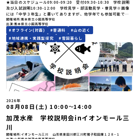
過ごすことができるシステム「地域みらい留学」をはじめとした、
けど大丈夫？」「どんな体験ができるの？」そんな保護者様の不安
しりとう）、西には世界遺産に認定されている秘境・知床半島（し
★当日のスケジュール09:00-09:20 受付09:30-10:30 学校説明
い場合は、当選を取り消しとさせていただきます。当選取り消しが
🎵体験のおすすめポイント体験プログラム内容（予定）＜1日目＞
教育事業や地域活性モデルをつくり続けています。名 称：一般財
や、中学生のみなさんの素朴な疑問にスタッフが直接お答えしま
れとこはんとう）、鶴や白鳥など珍しい野鳥の宝庫である野付半島
及び入試説明10:30-12:00 学校見学・部活動見学・寮見学※画像
あった場合は、繰り上げ当選者へご連絡させていただきます。登録
（PM）「オリエンテーション」「地熱染色・発電所見学」 -八幡
団法人地域・教育魅力化プラットフォーム設 立：2017年3月代表
す。チャットでの質問も可能ですので、ぜひご自宅からリラックス
（のつけはんとう）をながめることができ、ミルクの里の牧草地が
には「中学３年生」と書いてありますが、他学年でも参加可能で
メールアドレスの変更をご希望の場合は下記の地域みらい留学公式
平市の自然を知る -地球のチカラを使ったアートづくり「ペンショ
者：岩本 悠所在地：〒690-0842 島根県松江市東本町二丁目25-6
してご参加ください。▼お申し込み前に必ずご確認ください・参加
広がる牛の酪農（らくのう）もさかんで、海と緑と川の自然と生き
開催場所
熊本県立小国高等学校
す！
LINEよりご連絡をお願いします。※受信制限設定をしていると、通
ンで夕食」「1日目の振り返り」「星空観察」※希望者＜2日目＞
みらいBASE2階 その他所在地公式HP：http://c-platform.or.jp/
出演
熊本県立小国高等学校
規約への同意プログラムへの参加申し込みいただく前に、「お申し
物が豊かな町です！標津町はさらに「鮭（さけ）の聖地」としても
知メールをお受け取りいただけません。その場合は、
（AM）「平舘（たいらだて）高校見学」 -高校生活をイメージし
お問い合わせ先担当：小川・小原E-mail：info@miratabi.jp「お
#
オフライン(対面)
#
普通科
#
山の近く
込みに関する各規約」への同意が必須となります。ご確認くださ
有名。江戸時代には将軍家にも贈られたほどで、今では「日本遺
「@miratabi.jp」からのメールを受信できるよう設定をお願いいた
よう「郷土料理・BBQ」 -高校生・地元の方と交流を深める
ためし地域留学体験」のプログラム開催情報を公式LINEにて配信
い。・抽選による参加者決定についてお申込みいただいた方の中か
産」に登録されています。一万年前から続く伝統的な「鮭」の産業
します。※結果に関する個別のお問合せにはお答えしておりません
#
地域連携・実践型探究
#
雪国暮らし
（PM）「“八幡平市”体感ワークショップ」 -あけびづるで表札づく
中！ぜひご登録ください♪地域みらい留学公式LINE
ら抽選の上、締め切り日から1週間を目途に、お申し込み時に記入い
とともに人々の豊かな暮らしがあります。一万年前の縄文時代か
ので、ご了承ください。・お申し込みについてお申込はお一人様1回
り -学校周辺散策「ペンションで夕食」「2日目の振り返り」 -みん
ただいたメールアドレス宛に「当選／落選メール」をお送りいたし
ら、人々の間で大切に守り受け継がれ、厳しい大自然と向き合い、
限りです。PC・スマートフォンからお申込ください。申込後の内容
なで振り返り対話＜3日目＞（AM）「大更駅複合施設の見学」「振
ます。当選者は、メールに記載された「当選確認フォーム」に3日以
山・海・川がもたらす恵みに深く感謝しながら生きていく姿勢は今
変更はできません。お申込時は、メールアドレスの入力間違いにご
り返りワークショップ」 -個人での振り返り -グループでの振り
内に回答いただき、確認フォームの提出をもって参加確定とさせて
も息づく「命の循環」です。日本遺産にも認定されている「サケ」
注意ください。・宿泊について１室に複数(同性2～4名程度)で宿泊
返り「お土産・昼食」（PM） 解散 ※天候の状況や参加人数によっ
いただきます。当選確認フォームの期日までにご回答いただけない
の伝統産業や、雄大な知床の裾野で命を育む酪農の歴史など、自然
いただく予定です。・食事アレルギー対応について個別の詳細なア
てプログラムを変更する場合がございます。参加概要【開催場所】
場合は、当選を取り消しとさせていただきます。当選取り消しがあ
の営みの一部として共生してきた風土が存在します。標津高校で
レルギー対応希望にはお応えしかねる場合がございます。対応が必
岩手県八幡平市【実施日程】8月3日（月）〜8月5日（水）※参加が
った場合は、繰り上げ当選者へご連絡させていただきます。登録メ
は、地域と連携して「食」を考える「フードデザイン」の授業がお
要な場合は必ず事前にご相談ください。・参加取消や急遽参加でき
確定した方には7月9日(木) 18:30～20：00に 「参加者向け事前オ
ールアドレスの変更をご希望の場合は下記の地域みらい留学公式
すすめの一つです。生徒たちが地元の素材を活かしたメニュー開発
なくなった場合について参加決定後の参加お取り消しはご遠慮下さ
ンラインセッション」をご案内する予定です。【集合場所・時間】
LINEよりご連絡をお願いします。※受信制限設定をしていると、通
を行い、町内の学校給食に「標高給食DAY」としてオリジナル給食
い。やむを得ないお取り消しの場合はお早めに事務局までご連絡く
盛岡駅 8月3日(月)12:00 集合【解散場所・時間】盛岡駅 8月5日(水)
知メールをお受け取りいただけません。その場合は、
を提供しています。地域のイベントにも出展して広く地元の方へ届
ださい。・キャンセルポリシーやむを得ない参加お取り消しの場
14:30 解散【対象】中学2年生、中学3年生【宿泊先】ペンションき
2026年
「@miratabi.jp」からのメールを受信できるよう設定をお願いいた
ける活動を行っています。今回のプログラムでは、この取り組みを
合、以下のルールに沿って対応させていただきます。ご了承くださ
08月08日(土) 10:00
14:00
〜
らく※1室に複数(同性2～4名程度)で宿泊いただく予定です。【旅行
します。※結果に関する個別のお問合せにはお答えしておりません
行う高校生たちと一緒に夕食づくりを体験。地域の食文化と向き合
い。プログラム開催日の前日＜7月27日＞から、【キャンセルのご連
代金】無料※旅行代金に含まれる費用のうち、以下の内容が無料と
ので、ご了承ください。・お申し込みについてお申込はお一人様1回
っている先輩から直接話を聞くことができます🎵先輩たちとの交流
絡日：お支払いいただく旅行代金】・21日目にあたる日以前：無
加茂水産 学校説明会inイオンモール三
なります：・宿泊費（2泊分）・プログラム内のアクティビティ・体
限りです。PC・スマートフォンからお申込ください。申込後の内容
は、きっと「未来へのヒント」が見つかるきっかけになります。そ
料・20日目-8日目：20％・7日目-2日目：30％・プログラム開始日
験費用・一部の食事代*以下の費用は参加者のご負担となります・集
変更はできません。お申込時は、メールアドレスの入力間違いにご
んな他にはないスペシャルな魅力がギュッと詰まった北海道標津町
川
の前日：40％・プログラム開始日当日：50％・ご連絡無しでの不参
合場所までの往復交通費・お土産代や自由時間の個人飲食費などの
注意ください。・宿泊について１室に複数(同性2～4名程度)で宿泊
でアクティビティをしたり、五感で感じるフィールドワークをしな
加またはプログラム開始後の解除：100％・催行中止について天候な
開催場所
イオンモール三川 山形県東田川郡三川町猪子和田庫１２８−１
個人的費用【募集人数】最大10名（お申し込み多数の場合は抽選の
いただく予定です。・食事アレルギー対応について個別の詳細なア
がら「雄大な自然と生き物」「伝統的な産業と人々の暮らし」の魅
どの状況等によって開催を見合わせる可能性があります。その場合
出演
山形県立加茂水産高等学校