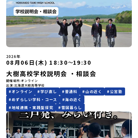
加できる「おためし地域留学」の全体像や魅力について、説明会を
の前日：40％・プログラム開始日当日：50％・ご連絡無しでの不参
「3日間の振り返りワーク」 -みんなで振り返り対話（PM） 13：
い先生や、地域の大人たちに見守られて成長したいそんな「ちょっ
とができるシステム「地域みらい留学」をはじめとした、教育事業
開催しました。中学生一人での参加にあたり、保護者様が特に気に
加またはプログラム開始後の解除：100％・催行中止について天候な
00 解散 (中標津空港 13：30頃到着)※14：50 中標津空港発 (羽田
とやってみたい」という気持ちを、私たちは全力で後押しします。
や地域活性モデルをつくり続けています。名 称：一般財団法人地
なる「安全面」や「事務局のサポート体制」についても詳しく解説
どの状況等によって開催を見合わせる可能性があります。その場合
空港16：45着)便を利用する想定※天候の状況や参加人数によってプ
どうぞお気軽にご参加ください！
域・教育魅力化プラットフォーム設 立：2017年3月代表者：岩本
しています。ぜひ、ご自宅からお気軽にご視聴ください。🎬 [アーカ
は原則、開催日1週間前までにご連絡いたします。又、最少催行人数
ログラムを変更する場合がございます。参加概要【開催場所】北海
悠所在地：〒690-0842 島根県松江市東本町二丁目25-6 みらい
イブ動画を視聴する]YouTube：
に達しなかった場合は、開催日3週間前までに催行中止の旨をメール
道標津町【実施日程】8月4日（火）〜 8月6日（木）※参加が確定し
BASE2階 その他所在地公式HP：http://c-platform.or.jp/お問い
https://youtu.be/Yt8nd04aNgA?si=e5erbspvwz5O8_uF
にてご連絡いたします。・よくあるご質問その他、よくあるご質問
た方には7月10日(金) 18：30～20：00に「参加者向け事前オンラ
合わせ先担当：小川・小原E-mail：info@miratabi.jp「おためし
【STEP 2】プログラム説明会〜「八幡平市」の内容をもっと知りし
についてはこちらをご確認ください。運営団体について＜プログラ
イン研修」をご案内する予定です。必ず参加をお願いします。【集合
地域留学体験」のプログラム開催情報を公式LINEにて配信中！ぜひ
たい方へ〜全体説明を聞いたうえで、「プログラムで何をする
ム主催：一般財団法人地域・教育魅力化プラットフォーム＞「意志
場所・時間】中標津空港 8月4日(火) 14：30 集合【解散場所・時
ご登録ください♪地域みらい留学公式LINE
の？」「どんなまちなの？」という疑問にお答えする詳細配信で
ある若者にあふれる持続可能な地域・社会をつくる」というビジョ
間】中標津空港 8月6日(木) 13：30 解散【対象】中学2年生、中学3
す。2泊3日のプログラムの中身をお伝えします。日時：6月10日(水)
ンを掲げ、2017年3月に島根県に設立した教育事業団体です。日本
年生【宿泊先】民宿 船長の家※1室に複数(同性2～4名程度)で宿泊
2026年
19：00〜20：00内容：どんなところ？プログラム詳細解説、質疑
08月06日(木) 18:30
19:30
〜
全国約200の高校と連携しながら、中学卒業後に地域の枠を越えて生
いただく予定です。【旅行代金】無料※旅行代金に含まれる費用の
応答紹介地域：鹿児島県出水市・出水工業高校/北海道標津町/岩手
徒一人ひとりの夢や価値観に合った地域・学校で1〜3年間過ごすこ
うち、以下の内容が無料となります：・宿泊費（2泊分）・プログラ
大樹高校学校説明会 ・相談会
県八幡平市/愛媛県鬼北町＊4つの地域のプログラムを1時間でぎゅっ
とができるシステム「地域みらい留学」をはじめとした、教育事業
ム内のアクティビティ・体験費用・一部の食事代*以下の費用は参加
とお届けします。お申し込み：https://c-
や地域活性モデルをつくり続けています。名 称：一般財団法人地
者のご負担となります・集合場所までの往復交通費・お土産代や自
開催場所
オンライン
mirai.jp/events/064069お気軽にどうぞ！「はじめての一人旅だ
域・教育魅力化プラットフォーム設 立：2017年3月代表者：岩本
由時間の個人飲食費などの個人的費用【募集人数】最大10名（お申
出演
北海道大樹高等学校
けど大丈夫？」「どんな体験ができるの？」そんな保護者様の不安
悠所在地：〒690-0842 島根県松江市東本町二丁目25-6 みらい
し込み多数の場合は抽選の上決定）【参加者決定】お申し込み多数
#
オンライン
#
学び直し
#
普通科
#
山の近く
#
公営塾
や、中学生のみなさんの素朴な疑問にスタッフが直接お答えしま
BASE2階公式HP：http://c-platform.or.jp/お問い合わせ先担
の場合は、締め切り後1週間を目途に当落結果をご連絡いたします。
#
めずらしい学科・コース
#
海の近く
す。チャットでの質問も可能ですので、ぜひご自宅からリラックス
当：小川・小原E-mail：info@miratabi.jp「おためし地域留学体
【申し込み受付期間】6月8日(月)12：00 から 6月22日(月) 12：00
してご参加ください。▼お申し込み前に必ずご確認ください・参加
#
地域連携・実践型探究
#
雪国暮らし
験」のプログラム開催情報を公式LINEにて配信中！ぜひご登録くだ
まで疑問も不安もワクワクに変える！「おためし地域留学」ステッ
規約への同意プログラムへの参加申し込みいただく前に、「お申し
さい♪地域みらい留学公式LINE
プアップ説明会プログラムの内容を詳しく知りたい方や、お申し込
込みに関する各規約」への同意が必須となります。ご確認くださ
みを迷われている方向けにZoomでのオンライン配信を行います。
い。・抽選による参加者決定についてお申込みいただいた方の中か
知りたい情報のレベルに合わせて、以下の2つのステップをご活用く
ら抽選の上、締め切り日から1週間を目途に、お申し込み時に記入い
ださい。【STEP 1】全体オンライン説明会（アーカイブ動画を公開
ただいたメールアドレス宛に「当選／落選メール」をお送りいたし
中！）〜まずは「おためし地域留学」を知りたい方へ〜日本全国20