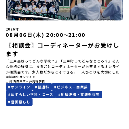
ます。当選者は、メールに記載された「当選確認フォーム」に３日
以上の地域から選んで参加できる「おためし地域留学」の全体像や
以内に回答いただき、確認フォームの提出をもって参加確定とさせ
魅力について、説明会を開催しました。中学生一人での参加にあた
ていただきます。当選確認フォームの期日までにご回答いただけな
り、保護者様が特に気になる「安全面」や「事務局のサポート体
い場合は、当選を取り消しとさせていただきます。当選取り消しが
制」についても詳しく解説しています。ぜひ、ご自宅からお気軽に
あった場合は、繰り上げ当選者へご連絡させていただきます。登録
ご視聴ください。🎬 [アーカイブ動画を視聴する]YouTube：
2026年
メールアドレスの変更をご希望の場合は下記の地域みらい留学公式
https://youtu.be/Yt8nd04aNgA?si=e5erbspvwz5O8_uF
08月06日(木) 20:00
21:00
〜
LINEよりご連絡をお願いします。※受信制限設定をしていると、通
【STEP 2】プログラム説明会〜「標津町」の内容をもっと知りした
知メールをお受け取りいただけません。その場合は、
〖相談会〗コーディネーターがお受けし
い方へ〜全体説明を聞いたうえで、「プログラムで何をするの？」
「@miratabi.jp」からのメールを受信できるよう設定をお願いいた
「どんなまちなの？」という疑問にお答えする詳細配信です。2泊3
ます
します。※結果に関する個別のお問合せにはお答えしておりません
日のプログラムの中身をお伝えします。日時：6月10日(水) 19：
ので、ご了承ください。・お申し込みについてお申込はお一人様1回
00〜20：00内容：どんなところ？プログラム詳細解説、質疑応答紹
「三戸高校ってどんな学校？」「三戸町ってどんなところ？」そん
限りです。PC・スマートフォンからお申込ください。申込後の内容
介地域：鹿児島県出水市・出水工業高校/北海道標津町/岩手県八幡
な最初の疑問に、まるごとコーディネーターがお答えするオンライ
変更はできません。お申込時は、メールアドレスの入力間違いにご
平市/愛媛県鬼北町＊4つの地域のプログラムを1時間でぎゅっとお届
ン相談会です。少人数だからこそできる、一人ひとりを大切にした
注意ください。・宿泊について１室に複数(同性2～4名程度)で宿泊
けします。お申し込み：https://c-mirai.jp/events/064069お気
開催場所
オンライン
学び。地域の人と関わりながら、自分のやりたいことに挑戦してい
いただく予定です。・食事アレルギー対応について個別の詳細なア
出演
青森県立三戸高等学校
軽にどうぞ！「はじめての一人旅だけど大丈夫？」「どんな体験が
ける環境。そして、学校のことだけでなく、町の雰囲気や人のあた
レルギー対応希望にはお応えしかねる場合がございます。対応が必
#
オンライン
#
普通科
#
ビジネス・商業系
できるの？」そんな保護者様の不安や、中学生のみなさんの素朴な
たかさまで伝わるのが三戸高校の魅力です。はじめて地域みらい留
要な場合は必ず事前にご相談ください。・参加取消や急遽参加でき
疑問にスタッフが直接お答えします。チャットでの質問も可能です
学を知った方にもわかりやすく、学校の特色、学び、暮らし、地域
#
めずらしい学科・コース
#
地域連携・実践型探究
なくなった場合について参加決定後の参加お取り消しはご遠慮下さ
ので、ぜひご自宅からリラックスしてご参加ください。▼お申し込
との関わり方をまとめてご紹介します。「まずは全体を知りたい」
#
雪国暮らし
い。やむを得ないお取り消しの場合はお早めに事務局までご連絡く
み前に必ずご確認ください・参加規約への同意プログラムへの参加
という中学生・保護者の方におすすめです。※各回定員は3組までで
ださい。・キャンセルポリシーやむを得ない参加お取り消しの場
申し込みいただく前に、「お申し込みに関する各規約」への同意が
す。※時間変更のご希望や、「学習面を中心に聞きたい」「地域と
合、以下のルールに沿って対応させていただきます。ご了承くださ
必須となります。ご確認ください。・抽選による参加者決定につい
の関わりを詳しく知りたい」などがありましたら、以下問い合わせ
い。プログラム開催日の前日＜8月2日＞から、【キャンセルのご連
てお申込みいただいた方の中から抽選の上、締め切り日から1週間を
先までお気軽にご連絡ください。問い合わせ先
絡日：お支払いいただく旅行代金】・21日目にあたる日以前：無
目途に、お申し込み時に記入いただいたメールアドレス宛に「当選
♪~~~~~♪~~~~~♪~~~~~~~~~三戸高校コーディネーター村田 修