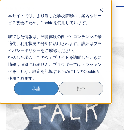
本サイトでは、より適した学校情報のご案内やサー
地域みらい留学のすすめかた
ビス改善のため、Cookieを使用しています。
取得した情報は、閲覧体験の向上やコンテンツの最
地域みらい留学とは
適化、利用状況の分析に活用されます。詳細はプラ
イバシーポリシーをご確認ください。
学校を探す
拒否した場合、このウェブサイトを訪問したときに
情報は追跡されません。ブラウザーではトラッキン
イベントを探す
グを行わない設定を記憶するために1つのCookieが
使用されます。
おためし地域留学
承諾
拒否
マガジン
奨学金について
？
イベント参加方法