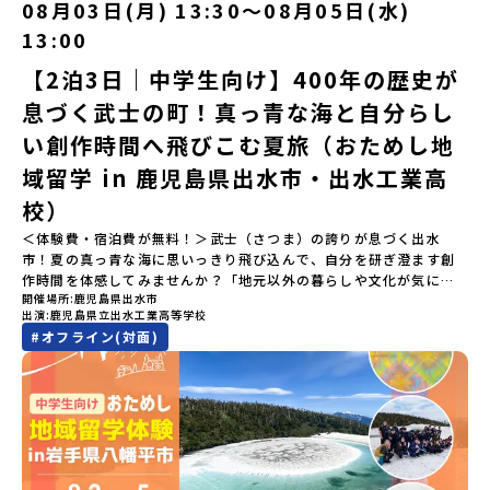
08月03日(月) 13:30〜08月05日(水)
たちと交流＜3日目＞（AM）「アイヌが愛した森を散策するフィー
ただいたメールアドレス宛に「当選／落選メール」をお送りいたし
夢を追って挑戦し続ける姿勢や、手つかずの大自然の中で一攫千金
ルドワーク」「3日間の振り返りワーク」 -みんなで振り返り対話
ます。当選者は、メールに記載された「当選確認フォーム」に３日
の夢を抱いて熱中した「砂金掘り」、自らの手で広大な大地を切り
13:00
「ランチ/お土産タイム」（PM） 13：30頃プログラム終了-新千歳
以内に回答いただき、確認フォームの提出をもって参加確定とさせ
拓いてきた農業や漁業の歴史など、夢を追う人々が集まる他の町に
空港には15：00頃に到着予定です。※天候の状況や参加人数によっ
【2泊3日｜中学生向け】400年の歴史が
ていただきます。当選確認フォームの期日までにご回答いただけな
はない風土が存在します。大樹町では、このフロンティアスピリッ
てプログラムを変更する場合がございます。参加概要【開催場所】
い場合は、当選を取り消しとさせていただきます。当選取り消しが
ツが現在、「北海道の小さな町から宇宙を目指す」という新たな夢
息づく武士の町！真っ青な海と自分らし
北海道平取町（びらとりちょう）【実施日程】7月18日(土)～7月20
あった場合は、繰り上げ当選者へご連絡させていただきます。登録
へと繋がっています。 「宇宙版シリコンバレー」の実現を目指し、
日(月祝)※参加が確定した方には6月3日(水) 18：30～20：00に
メールアドレスの変更をご希望の場合は下記の地域みらい留学公式
国内外の宇宙関連企業が集まる宇宙港「北海道スペースポート」の
い創作時間へ飛びこむ夏旅（おためし地
「参加者向け事前オンライン研修」をご案内する予定です。必ず参
LINEよりご連絡をお願いします。※受信制限設定をしていると、通
整備が進められています。 この未来への挑戦の精神は、民間企業に
域留学 in 鹿児島県出水市・出水工業高
加をお願いします。【集合場所・時間】7月18日(土) 12：00 新千歳
知メールをお受け取りいただけません。その場合は、
よる日本初のロケット打ち上げ成功という形で実を結び、世界有数
空港※12：00までに新千歳空港に到着する便で手配ください。【解
「@miratabi.jp」からのメールを受信できるよう設定をお願いいた
のロケット発射場の適地として全国・アジア各国からも大きな注目
校）
散場所・時間】7月20日(祝月) 15：00頃 新千歳空港※16：00以降
します。※結果に関する個別のお問合せにはお答えしておりません
を集めています 今回は、そんな大樹町の過去から未来へ繋がるフロ
に新千歳空港を出発する便で手配ください。【対象】中学2年生、中
＜体験費・宿泊費が無料！＞武士（さつま）の誇りが息づく出水
ので、ご了承ください。・お申し込みについてお申込はお一人様1回
ンティアスピリッツに触れるアクティビティへ出発！農業からロケ
学3年生【宿泊先】ゲストハウス ヤント※ドミトリータイプの2段ベ
市！夏の真っ青な海に思いっきり飛び込んで、自分を研ぎ澄ます創
限りです。PC・スマートフォンからお申込ください。申込後の内容
ットまで本物の現場を体感し、他では味わえない体験を五感をフル
ッド（1室2～4名）で宿泊いただく予定です。【旅行代金】無料※旅
作時間を体感してみませんか？「地元以外の暮らしや文化が気にな
変更はできません。お申込時は、メールアドレスの入力間違いにご
につかって楽しむことができます🎵大樹高校は、農業から宇宙まで
行代金に含まれる費用のうち、以下の内容が無料となります・宿泊
開催場所
鹿児島県出水市
る。いつか留学してみたい！」「自分の進学や将来の可能性をもっ
注意ください。・宿泊について１室に複数(同性2～4名程度)で宿泊
「町のぜんぶが教科書」！大樹高校の学びは、ただ教室の机に座っ
出演
鹿児島県立出水工業高等学校
費（2泊分）・プログラム内のアクティビティ・体験費用・一部の食
とひらきたい！」「ものづくりや工業高校に興味がある！」そんな
いただく予定です。・食事アレルギー対応について個別の詳細なア
ているだけではありません！農業や漁業から、最先端の宇宙科学ま
#
オフライン(対面)
事代※以下の費用は参加者のご負担となります・集合場所までの往
中学生のみなさんにおすすめ！「おためし地域留学」は、日本全国
レルギー対応希望にはお応えしかねる場合がございます。対応が必
で「町のぜんぶが教科書」 です。先輩たちは「地域探究」の授業
復交通費・お土産代や自由時間の個人飲食費などの個人的費用【募
約200の高校と連携し、地域の枠を超えて学校生活を送る「地域みら
要な場合は必ず事前にご相談ください。・参加取消や急遽参加でき
や、放課後の「地域探究サークル」を通して、学校の外へどんどん
集人数】最大10名（お申し込み多数の場合は抽選の上決定）【参加
い留学」をプチ体験できるプログラムです。はじめてのひとり旅で
なくなった場合について参加決定後の参加お取り消しはご遠慮下さ
飛び出し町の人たちと一緒にリアルな課題解決にチャレンジしてい
者決定】お申し込み多数の場合は、締め切り後1週間を目途に当落結
も安心！現地でもスタッフがしっかりとサポートいたします。今回
い。やむを得ないお取り消しの場合はお早めに事務局までご連絡く
ます。そんな先輩たちとの交流がきっと「未来の自分」のヒントが
果をご連絡いたします。【申し込み受付締切】4月30日(木)12：00
のフィールドは「鹿児島県 出水市（いずみし）出水工業高校」出水
ださい。・キャンセルポリシーやむを得ない参加お取り消しの場
見つかるはず！ あたたかい町の人たちや先輩たちとの出会いが待っ
から 5月14日(木) 12：00まで疑問も不安もワクワクに変える！「お
市（いずみし）は、鹿児島県の玄関口にあるまち。ここでしか見ら
合、以下のルールに沿って対応させていただきます。ご了承くださ
ている北海道大樹町へ、あなたの世界をグッと広げる特別な旅に出
ためし地域留学」ステップアップ説明会プログラムの内容を詳しく
れない景色と、地元の人たちがずっと大切にしてきたものがありま
い。プログラム開催日の前日＜7月3日＞から、【キャンセルのご連
発しませんか？ 体験のおすすめポイント体験プログラム内容（予
知りたい方や、お申し込みを迷われている方向けにZoomでのオン
す。400年前から続く「武士の道」を歩く昔、武士たちがまちを守る