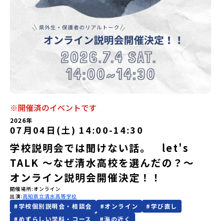
会員登録
MYページログイン
※開催済のイベントです
2026年
07月04日(土) 14:00
-
14:30
学校説明会では聞けない話。 let's
TALK ～なぜ清水高校を選んだの？～
オンライン説明会開催決定！！
開催場所
オンライン
出演
高知県立清水高等学校
#
学校個別説明会・相談会
#
オンライン
#
学び直し
#
めずらしい学科・コース
#
海の近く