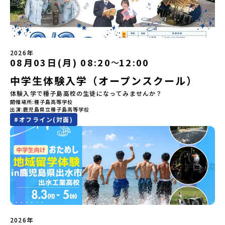
活用ください。【STEP 1】全体オンライン説明会〜まずは「おため
ーーーーーーーーーーーーーー＜体験費・宿泊費が無料！＞民間ロ
売され、2026年3月に映画の続編も公開されるなど注目を集めてい
し地域留学」を知りたい方へ〜日本全国20以上の地域から選んで参
ケットの打ち上げ成功で話題になった町！ 北海道の「宇宙版シリコ
ます。今回は、平取町の中でもアイヌ文化に触れることのできる
加できる「おためし地域留学」の全体像や魅力について、説明会を
ンバレー」を目指す大樹町で、最先端テクノロジーとどこまでも続
「二風谷（にぶたに）コタン」へ出発！アイヌの家や暮らし、食な
開催しました。中学生一人での参加にあたり、保護者様が特に気に
く大自然を肌で感じてみませんか？「地元以外の地域の暮らしが気
どを体感することができます。ぜひ現地で味わってみてください
なる「安全面」や「事務局のサポート体制」についても詳しく解説
になる。いつか留学してみたい！」「自分の進学や将来の可能性を
🎵（写真撮影：志鎌康平）未来の自分をイメージする。地元の高校
しています。ぜひ、ご自宅からお気軽にご視聴ください。▶︎ [アーカ
もっとひらきたい！ 」「自然が好きでもっと触れてあそびたい！」
2026年
生との特別な交流この旅の大きな魅力は、地元の「平取高校」の先
イブ動画を視聴する]YouTube：
そんな中学生のみなさんにおすすめ！「おためし地域留学体験」
08月03日(月) 08:20
12:00
〜
輩たちと過ごす時間です。 ただ校舎を眺める見学ではありません。
https://youtu.be/Yt8nd04aNgA?
は、日本全国約200の高校と連携し、地域の枠を超えて学校生活を送
高校生が自ら企画したアクティビティを通じて、年の近い先輩たち
中学生体験入学（オープンスクール）
si=e5erbspvwz5O8_uF【STEP 2】有田町プログラム説明会〜
る「地域みらい留学」をプチ体験できるプログラムです。はじめて
と本音で交流することができます。魅力的な大人たちと対話をしな
「有田町」の内容を具体的に深掘りしたい方へ〜全体説明を聞いた
のひとり旅でも安心！現地でもスタッフがしっかりとサポートいた
体験入学で種子島高校の生徒になってみませんか？
がら町の歴史や「生き方」を学ぶことができ、大充実の2泊3日にな
うえで、「有田町では具体的に何をするの？」「どんな町なの？」
します。今回のフィールドは「北海道 大樹町（たいきちょう）」北
開催場所
種子島高等学校
ること間違いなし！そんなユニークな魅力がたっぷりつまった北海
という疑問にお答えする説明会です。有田町ならではの豊かな文化
海道の東部、十勝の南部に位置する大樹町（たいきちょう）。西に
出演
鹿児島県立種子島高等学校
道平取町へ、人生の可能性をひらく特別な旅に出発しませんか？体
や、2泊3日のプログラムの中身をたっぷりとお伝えします。日
日高山脈（ひだかさんみゃく）が連なり、東は太平洋に面した自然
#
オフライン(対面)
験のおすすめポイント体験プログラム内容（予定）＜1日目＞
時： 5月11日(月) 19：00〜19：40内 容： 有田町ってどんなとこ
豊かな町です。酪農を主体とした農業や漁業、林業が盛んであると
（PM）「オリエンテーション・自己紹介ワーク」「高校生企画①-
ろ？、プログラム詳細解説、質疑応答お申し込み：https://c-
同時に、「宇宙に一番近い町」として航空宇宙産業の誘致を進める
遊び編-」 -平取高校生と仲を深める「びらとりの歴史・文化を知
mirai.jp/events/068058お気軽にどうぞ！「はじめての一人旅だ
ユニークな顔を持っています 。見上げるほど大きな山々が連なる
る！アイヌ文化フィールドワーク」 -アイヌ文化博物館でアイヌ文
けど大丈夫？」「どんな体験ができるの？」そんな保護者様の不安
「日高山脈（ひだかさんみゃく）」の絶景！牛たちがのんびりと過
化を理解する -アイヌ伝統文化を感じるアクティビティ「1日を振
や、中学生のみなさんの素朴な疑問にスタッフが直接お答えしま
ごす放牧地や、海が見える珍しい温泉。日本一の清流に選ばれたこ
り返るーみんなで体験シェア」＜2日目＞（AM）「平取高校見学・
す。チャットでの質問も可能ですので、ぜひご自宅からリラックス
ともある「歴舟川（れきふねがわ）」。 他の地域では見ることので
寮見学」 -平取高校の特徴を知る学校体験 -在校生との対話「高
してご参加ください。▼お申し込み前に必ずご確認ください・参加
きない圧倒的スケールの自然と、新しい産業が交差する瞬間を肌で
校生企画②-町の紹介編-」 -ビンゴをしながら町を知ろう！（PM）
規約への同意プログラムへの参加申し込みいただく前に、「お申し
体感できる町です。北の大地で脈々と受け継がれる 「フロンティア
「自然と農を感じる！農業アクティビティ」 -平取特産の「びらと
込みに関する各規約」への同意が必須となります。ご確認くださ
スピリッツ」を体感！ 「フロンティアスピリッツ（開拓者精神）」
りトマト」農家体験！ -想いを持って仕事をする大人との交流会
い。・抽選による参加者決定についてお申込みいただいた方の中か
は、大樹町の開拓時代から人々の間で大切に受け継がれてきた精神
「みんなでBBQディナー」 -さらに仲間や地元の高校生、町の大人
2026年
ら抽選の上、締め切り日から1週間を目途に、お申し込み時に記入い
です。どんな困難な状況にも真っ向から立ち向かい、未知の領域へ