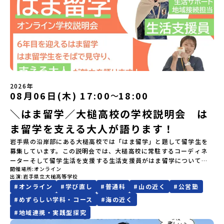
日本全国から集まる中学生や「平舘（たいらだて）高校」の高校生
のご連絡日：お支払いいただく旅行代金】・21日目にあたる日以
全国20以上の地域から選んで参加できる「おためし地域留学」の全
万円】の給付型奨学金～夢に向かって一歩踏み出す、あなたの未来
ろ？プログラム詳細解説、質疑応答お申し込み：https://c-
と一緒にさまざまなアクティビティを体験していただきます。他に
前：無料・20日目-8日目：20％・7日目-2日目：30％・プログラム
体像や魅力について、説明会を開催しました。中学生一人での参加
を応援！～ 詳細・条件はこちらから-----------------------------
mirai.jp/events/002112お気軽にどうぞ！「はじめての一人旅だ
はないスペシャルな魅力がギュッと詰まった岩手県八幡平市で五感
開始日の前日：40％・プログラム開始日当日：50％・ご連絡無しで
にあたり、保護者様が特に気になる「安全面」や「事務局のサポー
----＜体験費・宿泊費が無料！＞一万年前から続く自然と人の暮らし
けど大丈夫？」「どんな体験ができるの？」そんな保護者様の不安
を使いながら、まちの魅力を一緒に探究してみませんか？地域と一
の不参加またはプログラム開始後の解除：100％・催行中止について
ト体制」についても詳しく解説しています。ぜひ、ご自宅からお気
が今も残る町！広大な自然と生き物とともに生きる豊かさに触れ、
や、中学生のみなさんの素朴な疑問にスタッフが直接お答えしま
体になり「開拓者精神」を育む！「平舘（たいらだて）高校」と
天候などの状況等によって開催を見合わせる可能性があります。そ
軽にご視聴ください。🎬 [アーカイブ動画を視聴する]YouTube：
まちの暮らしを一緒に体験してみませんか？「地元以外の地域の暮
す。チャットでの質問も可能ですので、ぜひご自宅からリラックス
は？今回のプログラムを一緒に過ごしてくれる高校生は「平舘（た
の場合は原則、開催日1週間前までにご連絡いたします。又、最少催
https://youtu.be/Yt8nd04aNgA?si=e5erbspvwz5O8_uF
らしが気になる。いつか留学してみたい！」「大自然と生き物が好
してご参加ください。▼お申し込み前に必ずご確認ください・参加
いらだて）高校」の生徒たち。この高校の特徴は「地域と一体にな
行人数に達しなかった場合は、開催日3週間前までに催行中止の旨を
【STEP 2】出水市・出水工業高校プログラム説明会〜「出水市・出
き！興味がある！」「自分の進学や将来の可能性をもっとひらきた
規約への同意プログラムへの参加申し込みいただく前に、「お申し
った探究教育」と「自分で考えて動くチカラを大切にしている」こ
メールにてご連絡いたします。・よくあるご質問その他、よくある
水工業高校」の内容を具体的に深掘りしたい方へ〜全体説明を聞い
い！」そんな中学生のみなさんにおすすめ！「おためし地域留学体
込みに関する各規約」への同意が必須となります。ご確認くださ
と。地元の地熱発電や観光などの産業や文化のテーマで、生徒たち
ご質問についてはこちらをご確認ください。運営団体について＜プ
たうえで、「出水市では具体的に何をするの？」「どんな町な
験」は、日本全国約200の高校と連携し、地域の枠を超えて学校生活
い。・抽選による参加者決定についてお申込みいただいた方の中か
2026年
自身が「探究プロジェクト」を企画し取り組むユニークな高校で
ログラム主催：一般財団法人地域・教育魅力化プラットフォーム＞
の？」という疑問にお答えする説明会です。出水市ならではの豊か
を送る「地域みらい留学」をプチ体験できるプログラムです。はじ
08月06日(木) 17:00
18:00
ら抽選の上、締め切り日から1週間を目途に、お申し込み時に記入い
〜
す。机の上で勉強するだけではない、実践的な探究やフィールドワ
「意志ある若者にあふれる持続可能な地域・社会をつくる」という
な文化や、2泊3日のプログラムの中身をたっぷりとお伝えします。
めてのひとり旅でも安心！現地でもスタッフがしっかりとサポート
ただいたメールアドレス宛に「当選／落選メール」をお送りいたし
ークを楽しむことができます。今回は、そんなエネルギッシュに活
ビジョンを掲げ、2017年3月に島根県に設立した教育事業団体で
＼はま留学／大槌高校の学校説明会 は
日 時： 6月9日日(水)19:00-19:45内 容： 出水市ってどんなとこ
いたします。今回のフィールドは「北海道 標津町（しべつちょ
ます。当選者は、メールに記載された「当選確認フォーム」に３日
躍する高校生と一緒に交流したり対話をしながら、町の文化・料理
す。日本全国約200の高校と連携しながら、中学卒業後に地域の枠を
ろ？プログラム詳細解説、質疑応答お申し込み：https://c-
う）」北海道の東に位置する標津町（しべつちょう）は人口 約
以内に回答いただき、確認フォームの提出をもって参加確定とさせ
ま留学を支える大人が語ります！
を楽しみ、高校での活動のイメージをもつことができる絶好の機
越えて生徒一人ひとりの夢や価値観に合った地域・学校で1〜3年間
mirai.jp/events/091247お気軽にどうぞ！「はじめての一人旅だ
4,600人の町。東の水平線の奥に見えるのは北方領土の国後島（くな
ていただきます。当選確認フォームの期日までにご回答いただけな
会！この地域でしか味わえない豊かな体験をぜひ楽しんでください
過ごすことができるシステム「地域みらい留学」をはじめとした、
けど大丈夫？」「どんな体験ができるの？」そんな保護者様の不安
しりとう）、西には世界遺産に認定されている秘境・知床半島（し
岩手県の沿岸部にある大槌高校では「はま留学」と題して留学生を
い場合は、当選を取り消しとさせていただきます。当選取り消しが
🎵体験のおすすめポイント体験プログラム内容（予定）＜1日目＞
教育事業や地域活性モデルをつくり続けています。名 称：一般財
や、中学生のみなさんの素朴な疑問にスタッフが直接お答えしま
れとこはんとう）、鶴や白鳥など珍しい野鳥の宝庫である野付半島
募集しています。この説明会では、大槌高校に常駐するコーディネ
あった場合は、繰り上げ当選者へご連絡させていただきます。登録
（PM）「オリエンテーション」「地熱染色・発電所見学」 -八幡
団法人地域・教育魅力化プラットフォーム設 立：2017年3月代表
す。チャットでの質問も可能ですので、ぜひご自宅からリラックス
（のつけはんとう）をながめることができ、ミルクの里の牧草地が
ーターそして留学生活を支援する生活支援員がはま留学についてご
メールアドレスの変更をご希望の場合は下記の地域みらい留学公式
平市の自然を知る -地球のチカラを使ったアートづくり「ペンショ
者：岩本 悠所在地：〒690-0842 島根県松江市東本町二丁目25-6
してご参加ください。▼お申し込み前に必ずご確認ください・参加
広がる牛の酪農（らくのう）もさかんで、海と緑と川の自然と生き
開催場所
オンライン
紹介します！★はま留学のキーワード★・令和6年度から「地域探究
LINEよりご連絡をお願いします。※受信制限設定をしていると、通
ンで夕食」「1日目の振り返り」「星空観察」※希望者＜2日目＞
みらいBASE2階 その他所在地公式HP：http://c-platform.or.jp/
出演
岩手県立大槌高等学校
規約への同意プログラムへの参加申し込みいただく前に、「お申し
物が豊かな町です！標津町はさらに「鮭（さけ）の聖地」としても
科」がスタート！・自分の「やってみたい」に挑戦できる「マイプ
知メールをお受け取りいただけません。その場合は、
（AM）「平舘（たいらだて）高校見学」 -高校生活をイメージし
お問い合わせ先担当：小川・小原E-mail：info@miratabi.jp「お
#
オンライン
#
学び直し
#
普通科
#
山の近く
#
公営塾
込みに関する各規約」への同意が必須となります。ご確認くださ
有名。江戸時代には将軍家にも贈られたほどで、今では「日本遺
ロジェクト」・大槌町の復興の力になる「復興研究会」・東京大学
「@miratabi.jp」からのメールを受信できるよう設定をお願いいた
よう「郷土料理・BBQ」 -高校生・地元の方と交流を深める
ためし地域留学体験」のプログラム開催情報を公式LINEにて配信
い。・抽選による参加者決定についてお申込みいただいた方の中か
産」に登録されています。一万年前から続く伝統的な「鮭」の産業
の研究所で海を学ぶ「はま研究会」・地域を舞台に学ぶ探究的な授
します。※結果に関する個別のお問合せにはお答えしておりません
#
めずらしい学科・コース
#
海の近く
（PM）「“八幡平市”体感ワークショップ」 -あけびづるで表札づく
中！ぜひご登録ください♪地域みらい留学公式LINE
ら抽選の上、締め切り日から1週間を目途に、お申し込み時に記入い
とともに人々の豊かな暮らしがあります。一万年前の縄文時代か
業「地域みらい学」・自立した生活スタイルが身に付く「民宿での
ので、ご了承ください。・お申し込みについてお申込はお一人様1回
#
地域連携・実践型探究
り -学校周辺散策「ペンションで夕食」「2日目の振り返り」 -みん
ただいたメールアドレス宛に「当選／落選メール」をお送りいたし
ら、人々の間で大切に守り受け継がれ、厳しい大自然と向き合い、
下宿生活」・生徒自らが校則を変えていく「校則検討委員会」・校
限りです。PC・スマートフォンからお申込ください。申込後の内容
なで振り返り対話＜3日目＞（AM）「大更駅複合施設の見学」「振