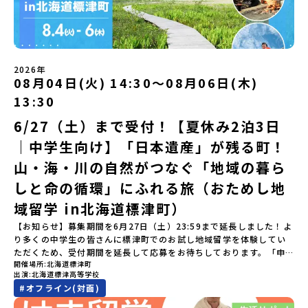
になる。いつか留学してみたい！」そんな中学生のみなさんにおす
ただいた方の中から抽選の上、締め切り日から1週間を目途に、お申
にチャレンジ -竹灯籠づくりを創って灯りをともす「みんなで
ィ・体験費用・一部の食事代*以下の費用は参加者のご負担となりま
すめ！「おためし地域留学体験」は、日本全国約200の高校と連携し
し込み時に記入いただいたメールアドレス宛に「当選／落選メー
BBQ」「2日目の振り返り会」＜3日目＞（AM）「3日間の振り返り
す・集合場所までの往復交通費・お土産代や自由時間の個人飲食費
ながら地域の枠を超えて学校生活を送ることができる「地域みらい
ル」をお送りいたします。当選者は、メールに記載された「当選確
ワーク」 -みんなで振り返り対話（PM） 13:00頃 解散（出水駅）
などの個人的費用【募集人数】最大10名（お申し込み多数の場合は
留学」をプチ体験できるプログラムです。はじめてでも安心！現地
認フォーム」に３日以内に回答いただき、確認フォームの提出をも
※天候の状況や参加人数によってプログラムを変更する場合がござ
抽選の上決定）【参加者決定】お申し込み多数の場合は、締め切り
ではスタッフがしっかりとサポートいたします。今回のフィールド
って参加確定とさせていただきます。当選確認フォームの期日まで
います。参加概要【開催場所】鹿児島県出水市【実施日程】8月3日
後1週間を目途に当落結果をご連絡いたします。【申し込み受付期
は「岩手県八幡平市（はちまんたいし）」岩手県八幡平市（はちま
にご回答いただけない場合は、当選を取り消しとさせていただきま
（月）〜 8月5日（水）※参加が確定した方には7月7日(火) 18:30-
2026年
間】申込期間が延長になりました！5月7日(木)12：00 から 6月4日
んたいし）は北西部にあり、秋田県との県境にある自然豊かな町で
08月04日(火) 14:30〜08月06日(木)
す。当選取り消しがあった場合は、繰り上げ当選者へご連絡させて
20:00に「参加者向け事前オンライン会」をご案内する予定です。必
(木) 12：00まで疑問も不安もワクワクに変える！「おためし地域留
す。町の約83％は「森林」！標高1,000mを超える山岳地帯や高原
いただきます。登録メールアドレスの変更をご希望の場合は下記の
ず参加をお願いします。【集合場所・時間】出水駅 8月3日(月)
学」ステップアップ説明会プログラムの内容を詳しく知りたい方
13:30
もあり緑が豊かな大自然を感じることができ、新緑、山菜の春、花
地域みらい留学公式LINEよりご連絡をお願いします。※受信制限設
13:30 集合【解散場所・時間】出水駅 8月5日(水) 12:00 解散【対
や、お申し込みを迷われている方向けにZoomでのオンライン配信
の夏、紅葉の秋、スキーや樹氷の冬と四季ごとに美しい景色を見る
定をしていると、通知メールをお受け取りいただけません。その場
象】中学生2～3年生【宿泊先】現在調整中※1室に複数名(同性)で宿
6/27（土）まで受付！【夏休み2泊3日
を行います。知りたい情報のレベルに合わせて、以下の2つのステッ
ことのできるユニークな町です。「十和田八幡平（とわだはちまん
合は、「@miratabi.jp」からのメールを受信できるよう設定をお願
泊いただく予定です。【旅行代金】無料※旅行代金に含まれる費用
プをご活用ください。【STEP 1】全体オンライン説明会（アーカイ
｜中学生向け】「日本遺産」が残る町！
たい）国立公園」では登山やトレッキング、「安比高原（あっぴこ
いいたします。※結果に関する個別のお問合せにはお答えしており
のうち、以下の内容が無料となります：・宿泊費（2泊分）・プログ
ブ動画を公開中！）〜まずは「おためし地域留学」を知りたい方
うげん）スキー場」は日本国内最大級のスキーリゾートとして有名
ませんので、ご了承ください。・お申し込みについてお申込はお一
ラム内のアクティビティ・体験費用・一部の食事代*以下の費用は参
へ〜日本全国20以上の地域から選んで参加できる「おためし地域留
山・海・川の自然がつなぐ「地域の暮ら
で、一年中自然アクティビティを楽しむことができます！そして八
人様1回限りです。PC・スマートフォンからお申込ください。申込
加者のご負担となります・集合場所までの往復交通費・お土産代や
学」の全体像や魅力について、説明会を開催しました。中学生一人
幡平市にある「松川地熱発電所」は、日本で初めて「地球のチカラ
しと命の循環」にふれる旅（おためし地
後の内容変更はできません。お申込時は、メールアドレスの入力間
自由時間の個人飲食費などの個人的費用【募集人数】最大10名（お
での参加にあたり、保護者様が特に気になる「安全面」や「事務局
を電気に変えた」場所！八幡平の地下からわき出す蒸気をそのまま
違いにご注意ください。・宿泊について１室に複数(同性2～4名程
申し込み多数の場合は抽選の上決定）【参加者決定】お申し込み多
のサポート体制」についても詳しく解説しています。ぜひ、ご自宅
域留学 in北海道標津町）
電気に変える「地球・自然にやさしい最先端のエネルギー」を生み
度)で宿泊いただく予定です。・食事アレルギー対応について個別の
数の場合は、締め切り後1週間を目途に当落結果をご連絡いたしま
からお気軽にご視聴ください。🎬 [アーカイブ動画を視聴す
出す挑戦をしてきた町です。今回のプログラムでは、この松川地熱
詳細なアレルギー対応希望にはお応えしかねる場合がございます。
す。【申し込み受付期間】6月1日(月)12：00 から 6月15日(月)
【お知らせ】募集期間を6月27日（土）23:59まで延長しました！よ
る]YouTube：https://youtu.be/Yt8nd04aNgA?
発電所から吹き出す地熱蒸気を使った「アート体験」をすることが
対応が必要な場合は必ず事前にご相談ください。・参加取消や急遽
12：00まで疑問も不安もワクワクに変える！「おためし地域留学」
り多くの中学生の皆さんに標津町でのお試し地域留学を体験してい
si=e5erbspvwz5O8_uF 【STEP 2】大樹町プログラム説明会〜
できます。世界でここだけ！地球のチカラを使った幻想的なグラデ
参加できなくなった場合について参加決定後の参加お取り消しはご
ステップアップ説明会プログラムの内容を詳しく知りたい方や、お
ただくため、受付期間を延長して応募をお待ちしております。「申
「大樹町」の内容を具体的に深掘りしたい方へ〜全体説明を聞いた
ーションのアートづくりをぜひ体験してみてください！さらに八幡
遠慮下さい。やむを得ないお取り消しの場合はお早めに事務局まで
開催場所
北海道標津町
申し込みを迷われている方向けにZoomでのオンライン配信を行い
し込みのタイミングを逃してしまった」という方も、この機会にぜ
うえで、「大樹町では具体的に何をするの？」「どんな町なの？」
平市は自然（山）の恵みを生かした料理がとても美味しい地域で
出演
北海道標津高等学校
ご連絡ください。・キャンセルポリシーやむを得ない参加お取り消
ます。知りたい情報のレベルに合わせて、以下の2つのステップをご
ひ一歩踏み出してみませんか？※都合により締め切りを早める場合
という疑問にお答えする説明会です。大樹町ならではの豊かな文化
す。みなさんの地元の味とは違う「岩手の郷土料理」を味わって楽
#
オフライン(対面)
しの場合、以下のルールに沿って対応させていただきます。ご了承
活用ください。【STEP 1】全体オンライン説明会（アーカイブ動画
がございます。お早目にご応募ください！-------奨学金のお知らせ-
や、2泊3日のプログラムの中身をたっぷりとお伝えします。日
しんでください🎵今回はこの大自然や文化が魅力的な八幡平市で、
ください。プログラム開催日の前日＜7月17日＞から、【キャンセル
を公開中！）〜まずは「おためし地域留学」を知りたい方へ〜日本
------＼返還不要・3年間最大72万／💡北海道の高校留学に【毎月2
時： 5月13日(水) 19：00〜19：40内 容： 大樹町ってどんなとこ