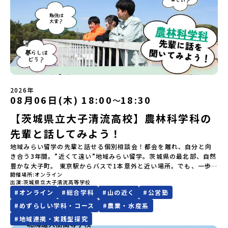
ます。当選者は、メールに記載された「当選確認フォーム」に3日以
山・海・川がもたらす恵みに深く感謝しながら生きていく姿勢は今
内にある秘密基地「コラボ・スクール(塾)」・希望の進路実現に向け
変更はできません。お申込時は、メールアドレスの入力間違いにご
り返りワークショップ」 -個人での振り返り -グループでの振り
内に回答いただき、確認フォームの提出をもって参加確定とさせて
も息づく「命の循環」です。日本遺産にも認定されている「サケ」
たサポート
注意ください。・宿泊について１室に複数(同性2～4名程度)で宿泊
返り「お土産・昼食」（PM） 解散 ※天候の状況や参加人数によっ
いただきます。当選確認フォームの期日までにご回答いただけない
の伝統産業や、雄大な知床の裾野で命を育む酪農の歴史など、自然
いただく予定です。・食事アレルギー対応について個別の詳細なア
てプログラムを変更する場合がございます。参加概要【開催場所】
場合は、当選を取り消しとさせていただきます。当選取り消しがあ
の営みの一部として共生してきた風土が存在します。標津高校で
レルギー対応希望にはお応えしかねる場合がございます。対応が必
岩手県八幡平市【実施日程】8月3日（月）〜8月5日（水）※参加が
った場合は、繰り上げ当選者へご連絡させていただきます。登録メ
は、地域と連携して「食」を考える「フードデザイン」の授業がお
要な場合は必ず事前にご相談ください。・参加取消や急遽参加でき
確定した方には7月9日(木) 18:30～20：00に 「参加者向け事前オ
ールアドレスの変更をご希望の場合は下記の地域みらい留学公式
すすめの一つです。生徒たちが地元の素材を活かしたメニュー開発
なくなった場合について参加決定後の参加お取り消しはご遠慮下さ
ンラインセッション」をご案内する予定です。【集合場所・時間】
LINEよりご連絡をお願いします。※受信制限設定をしていると、通
を行い、町内の学校給食に「標高給食DAY」としてオリジナル給食
い。やむを得ないお取り消しの場合はお早めに事務局までご連絡く
盛岡駅 8月3日(月)12:00 集合【解散場所・時間】盛岡駅 8月5日(水)
知メールをお受け取りいただけません。その場合は、
を提供しています。地域のイベントにも出展して広く地元の方へ届
ださい。・キャンセルポリシーやむを得ない参加お取り消しの場
14:30 解散【対象】中学2年生、中学3年生【宿泊先】ペンションき
「@miratabi.jp」からのメールを受信できるよう設定をお願いいた
ける活動を行っています。今回のプログラムでは、この取り組みを
合、以下のルールに沿って対応させていただきます。ご了承くださ
らく※1室に複数(同性2～4名程度)で宿泊いただく予定です。【旅行
します。※結果に関する個別のお問合せにはお答えしておりません
行う高校生たちと一緒に夕食づくりを体験。地域の食文化と向き合
い。プログラム開催日の前日＜7月27日＞から、【キャンセルのご連
2026年
代金】無料※旅行代金に含まれる費用のうち、以下の内容が無料と
08月06日(木) 18:00
18:30
ので、ご了承ください。・お申し込みについてお申込はお一人様1回
っている先輩から直接話を聞くことができます🎵先輩たちとの交流
〜
絡日：お支払いいただく旅行代金】・21日目にあたる日以前：無
なります：・宿泊費（2泊分）・プログラム内のアクティビティ・体
限りです。PC・スマートフォンからお申込ください。申込後の内容
は、きっと「未来へのヒント」が見つかるきっかけになります。そ
料・20日目-8日目：20％・7日目-2日目：30％・プログラム開始日
験費用・一部の食事代*以下の費用は参加者のご負担となります・集
【茨城県立大子清流高校】農林科学科の
変更はできません。お申込時は、メールアドレスの入力間違いにご
んな他にはないスペシャルな魅力がギュッと詰まった北海道標津町
の前日：40％・プログラム開始日当日：50％・ご連絡無しでの不参
合場所までの往復交通費・お土産代や自由時間の個人飲食費などの
注意ください。・宿泊について１室に複数(同性2～4名程度)で宿泊
でアクティビティをしたり、五感で感じるフィールドワークをしな
加またはプログラム開始後の解除：100％・催行中止について天候な
先輩と話してみよう！
個人的費用【募集人数】最大10名（お申し込み多数の場合は抽選の
いただく予定です。・食事アレルギー対応について個別の詳細なア
がら「雄大な自然と生き物」「伝統的な産業と人々の暮らし」の魅
どの状況等によって開催を見合わせる可能性があります。その場合
上決定）【参加者決定】お申し込み多数の場合は、締め切り後1週間
レルギー対応希望にはお応えしかねる場合がございます。対応が必
力に触れ一緒に探求しませんか？体験のおすすめポイント体験プロ
地域みらい留学の先輩と話せる個別相談会！都会を離れ、自分と向
は原則、開催日1週間前までにご連絡いたします。又、最少催行人数
を目途に当落結果をご連絡いたします。【申し込み締切】6月8日
要な場合は必ず事前にご相談ください。・参加取消や急遽参加でき
グラム内容（予定）＜１日目＞（PM）「オリエンテーション・自己
き合う3年間。”近くて遠い”地域みらい留学。茨城県の最北部、自然
に達しなかった場合は、開催日3週間前までに催行中止の旨をメール
(月)12：00 から 6月22日(月) 12：00まで疑問も不安もワクワクに
なくなった場合について参加決定後の参加お取り消しはご遠慮下さ
紹介ワーク」「サーモン科学館見学」 -「鮭の聖地・しべつ」の歴
豊かな大子町。 東京駅からバスで1本意外と近い場所。でも、一歩
にてご連絡いたします。・よくあるご質問その他、よくあるご質問
変える！「おためし地域留学」ステップアップ説明会プログラムの
開催場所
オンライン
い。やむを得ないお取り消しの場合はお早めに事務局までご連絡く
史や成り立ちを知る「夕食」 -高校生も一緒にみんなで夕食「1日
足を踏み入れれば、都会では味わえない圧倒的な自然と、温かい人
についてはこちらをご確認ください。運営団体について＜プログラ
内容を詳しく知りたい方や、お申し込みを迷われている方向けに
出演
茨城県立大子清流高等学校
ださい。・キャンセルポリシーやむを得ない参加お取り消しの場
目の振り返り会」＜2日目＞（AM）「 ポー川史跡公園散策または渓
の繋がりが待っています。「地域みらい留学」が始まって3年。今年
ム主催：一般財団法人地域・教育魅力化プラットフォーム＞「意志
Zoomでのオンライン配信を行います。知りたい情報のレベルに合
#
オンライン
#
総合学科
#
山の近く
#
公営塾
合、以下のルールに沿って対応させていただきます。ご了承くださ
流釣り体験」 -1万年前の縄文文化に触れる -渓流釣りで自然を満
度も全国から12名の仲間を迎えました。23名の先輩が通う大子清流
ある若者にあふれる持続可能な地域・社会をつくる」というビジョ
わせて、以下の2つのステップをご活用ください。【STEP 1】全体
い。プログラム開催日の前日＜8月2日＞から、【キャンセルのご連
喫（PM）「地引網体験」 -地元の方との交流「自由時間：海の公
高校をちょっとのぞいていきませんか👀こんな「自分」に出会って
#
めずらしい学科・コース
#
農業・水産系
ンを掲げ、2017年3月に島根県に設立した教育事業団体です。日本
オンライン説明会（アーカイブ動画を公開中！）〜まずは「おため
絡日：お支払いいただく旅行代金】・21日目にあたる日以前：無
園で高校生とあそぶ！かたる！」 -高校生との交流「みんなで
みたい人へなにかちょっと、新しいことにチャレンジしてみたい勉
全国約200の高校と連携しながら、中学卒業後に地域の枠を越えて生
#
地域連携・実践型探究
し地域留学」を知りたい方へ〜日本全国20以上の地域から選んで参
料・20日目-8日目：20％・7日目-2日目：30％・プログラム開始日
BBQ・花火大会」 -さらにまちの人たちと交流＜3日目＞（AM）
強だけじゃなく、実際に体を動かす体験を大切にしたい面倒見の良
徒一人ひとりの夢や価値観に合った地域・学校で1〜3年間過ごすこ