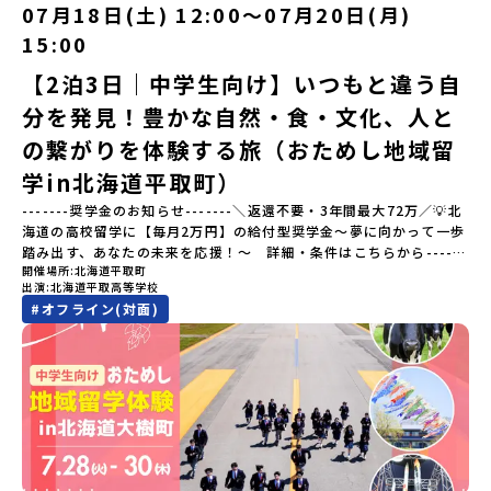
「日本の20世紀遺産」に認定されるなど日本を代表する伝統工芸の
07月18日(土) 12:00〜07月20日(月)
ださい♪気になることや不安な点は、LINEから気軽にご相談くださ
町です。さらに、有田町には「日本の棚田百選」に選ばれた「岳の
い。👉 【LINE登録はこちら】
15:00
棚田（たなだ）」や「名水百選」や「水源の森百選」に選ばれた
「竜門峡（りゅうもんきょう）」など、思わず立ち止まりたくなる
【2泊3日｜中学生向け】いつもと違う自
ような自然も広がり、歴史・文化・自然が重なり合う、“本物”に出
分を発見！豊かな自然・食・文化、人と
会える場所です。そんな歴史・文化が豊かな佐賀県有田町で実際に
町を歩きながら学ぶフィールドワークをしたり、有田焼づくりに関
の繋がりを体験する旅（おためし地域留
わる職人、町で暮らすプロデザイナー、地元の高校で学ぶ生徒など
と交流しながら「伝統的なものづくり」や「未来のデザイン」を一
学in北海道平取町）
緒に探求できます。ただ体験するだけじゃなくて、 “どうしてこの形
-------奨学金のお知らせ-------＼返還不要・3年間最大72万／💡北
なんだろう？” “自分だったらどんなデザインにする？” そんなふう
海道の高校留学に【毎月2万円】の給付型奨学金～夢に向かって一歩
に考える時間も、このプログラムの大切なポイントです。ここで出
踏み出す、あなたの未来を応援！～ 詳細・条件はこちらから------
会う人や体験が、自分の「好き」や「未来」につながるかもしれま
開催場所
北海道平取町
---------------------------＜体験費・宿泊費が無料＞累計3,000万
せん。この町でしかできない、ちょっと特別な体験を、ぜひ楽しん
出演
北海道平取高等学校
部以上販売された大人気マンガ「ゴールデンカムイ」の実写版映画
でみませんか？体験のおすすめポイント体験プログラム内容（予
#
オフライン(対面)
に登場する町！北海道の「アイヌ文化継承の地」で自然や食を体験
定）＜１日目＞（PM）「オリエンテーション・自己紹介ワーク」
してみませんか？「地元以外の地域の暮らしが気になる。いつか留
「有田工業高校見学」 -陶芸技術をまなぶ！「セラミック科」のま
学してみたい！」「アイヌ文化の歴史や、マンガに登場する世界を
なび場を体験 -デザインセンスをまなぶ！「デザイン科」のまなび
自分の手で探求したい！」「自然が好きでもっと触れてあそびた
場を体験「フィールドワーク」 -有田の歴史ある名所巡り -有田
い！」そんな中学生のみなさんにおすすめ！「おためし地域留学体
の歴史的な町並みを体感する「有田焼絵付けアクティビティ」 -職
験」は、日本全国約200の高校と連携し、地域の枠を超えて学校生活
人さんからまなぶ！有田焼伝統の「絵付け」体験ワークショップ
を送る「地域みらい留学」をプチ体験できるプログラムです。はじ
（協力：clay studio）「みんなで楽しもう！BBQ」 -BBQづく
めてのひとり旅でも安心！現地でもスタッフがしっかりとサポート
り -仲間や地元の高校生、町の大人たちと交流・対話＜２日目＞
いたします。今回のフィールドは「北海道平取町（びらとりちょ
（AM）「1日目の振り返り」「ワークショップ」 -ゲスト講師によ