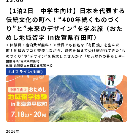
ポートするので安心・安全です！ーーーーーーーーーーーーーーー
ーーーーーーーーー📺 全体オンライン説明会（アーカイブ配信）
【1泊2日｜中学生向け】日本を代表する
2026年4月22日に開催された説明会の録画をご覧いただけます。こ
伝統文化の町へ！“400年続くものづく
の動画を見れば、あなたの「なんとなく不安」が「絶対に行ってみ
たい！」に変わるはず💡お家からリラックスして視聴してみてくだ
り”と”未来のデザイン”を学ぶ旅（おた
さいね😊▶︎全体説明会のアーカイブはこちら（アーカイブを視聴す
る）YouTube：https://youtu.be/Yt8nd04aNgA?
めし地域留学 in佐賀県有田町）
si=e5erbspvwz5O8_uF【アーカイブ内容】・おためし地域留学の
＜体験費・宿泊費が無料！＞世界でも有名な「有田焼」を生んだ
魅力・メリット・2026年度、日本全国20以上の対象地域について・
町！地域のプロと交流しながら、時代を超えて受け継がれてきた”も
安心のサポート体制・質疑応答※各地域の詳細なプログラムは、以
のづくり”や”デザイン”を探求しませんか？「地元以外の暮らしや文
下の【STEP2】個別説明会にて紹介しています。ーーーーーーーー
開催場所
佐賀県有田町
化が気になる。いつか留学してみたい！」「豊かな自然と伝統文
ーーーーーーーーーーーーーーーー💡疑問も不安もワクワクに変え
出演
佐賀県立有田工業高等学校
化、町並みに興味がある！」「ものづくりやきれいなデザインが好
る！2つのステップ知りたいことに合わせて、2つの説明会をご活用
#
オフライン(対面)
き！」そんな中学生のみなさんにおすすめ！「おためし地域留学体
ください！【STEP1】全体オンライン説明会の視聴（☆上の動画で
験」は、日本全国約200の高校と連携し、地域の枠を超えて学校生活
いつでも視聴可能です） 〜まずは「おためし地域留学」を知りたい
を送る「地域みらい留学」をプチ体験できるプログラムです。はじ
方へ〜プログラムの全体像や魅力、サポート体制について解説しま
めてのひとり旅でも安心！現地でもスタッフがしっかりとサポート
す。 【STEP2】個別プログラム説明会（☆順次ページを公開しま
いたします。今回のフィールドは「佐賀県有田町（ありたちょ
す）〜「地域別のプログラム」を具体的に知りたい方へ〜 「現地で
う）」佐賀県の西部にある有田町は、江戸時代から400年以上続く
は何をするの？」という疑問にお答えする説明会です。その場所な
「窯業（ようぎょう）」の町。 窯（かま）で粘土を焼いてつくるも
らではのプログラムをたっぷりお伝えします！🚩現在公開中の個別
のづくりが、この町の文化として今も受け継がれています。世界で
説明会はこちらから（順次公開予定）【5/7(木)】北海道平取町
も知られる「有田焼」は、この窯業の中から生まれました。長い歴
【5/8(金)】熊本県芦北町▼おためし地域留学の情報▼おためし地域
史の中で積み重ねられてきた技術や工夫、そして“つくる人の想
留学の情報紹介ページ👉【こちらをクリック】「おためし地域留学
い”が、この町には残っています。また、文化施設が「日本遺産」や
体験」のプログラム開催情報を公式LINEにて配信中！ぜひご登録く
2026年