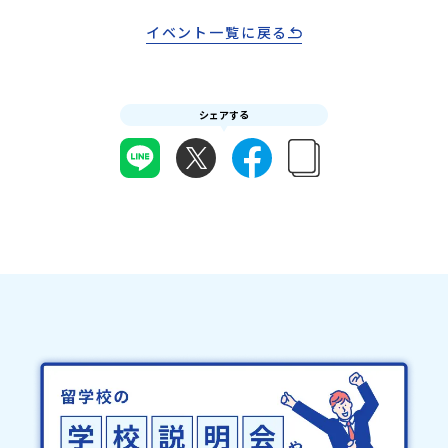
料・20日目-8日目：20％・7日目-2日目：30％・プログラム開始日
／落選メール」をお送りいたします。当選者は、メールに記載され
子 むらた しゅうこ〒039-0198青森県三戸郡三戸町大字在府小路町
の前日：40％・プログラム開始日当日：50％・ご連絡無しでの不参
た「当選確認フォーム」に３日以内に回答いただき、確認フォーム
４３℡ 0179-20-1157(代表)✉
イベント一覧に戻る
加またはプログラム開始後の解除：100％・催行中止について天候な
の提出をもって参加確定とさせていただきます。当選確認フォーム
shuko.murata0109@gmail.comURL
どの状況等によって開催を見合わせる可能性があります。その場合
の期日までにご回答いただけない場合は、当選を取り消しとさせて
https://sites.google.com/view/muratashuko♪~~~~~♪~~~~~
は原則、開催日1週間前までにご連絡いたします。又、最少催行人数
いただきます。当選取り消しがあった場合は、繰り上げ当選者へご
に達しなかった場合は、開催日3週間前までに催行中止の旨をメール
連絡させていただきます。登録メールアドレスの変更をご希望の場
シェアする
にてご連絡いたします。・よくあるご質問その他、よくあるご質問
合は下記の地域みらい留学公式LINEよりご連絡をお願いします。※
についてはこちらをご確認ください。運営団体について＜プログラ
受信制限設定をしていると、通知メールをお受け取りいただけませ
ム主催：一般財団法人地域・教育魅力化プラットフォーム＞「意志
ん。その場合は、「@miratabi.jp」からのメールを受信できるよう
ある若者にあふれる持続可能な地域・社会をつくる」というビジョ
設定をお願いいたします。※結果に関する個別のお問合せにはお答
ンを掲げ、2017年3月に島根県に設立した教育事業団体です。日本
えしておりませんので、ご了承ください。・お申し込みについてお
全国約200の高校と連携しながら、中学卒業後に地域の枠を越えて生
申込はお一人様1回限りです。PC・スマートフォンからお申込くだ
徒一人ひとりの夢や価値観に合った地域・学校で1〜3年間過ごすこ
さい。申込後の内容変更はできません。お申込時は、メールアドレ
とができるシステム「地域みらい留学」をはじめとした、教育事業
スの入力間違いにご注意ください。・宿泊について１室に複数(同性
や地域活性モデルをつくり続けています。名 称：一般財団法人地
2～4名程度)で宿泊いただく予定です。・食事アレルギー対応につい
域・教育魅力化プラットフォーム設 立：2017年3月代表者：岩本
て個別の詳細なアレルギー対応希望にはお応えしかねる場合がござ
悠所在地：〒690-0842 島根県松江市東本町二丁目25-6 みらい
います。対応が必要な場合は必ず事前にご相談ください。・参加取
BASE2階 その他所在地公式HP：http://c-platform.or.jp/お問い
消や急遽参加できなくなった場合について参加決定後の参加お取り
合わせ先担当：小川・小原E-mail：info@miratabi.jp「おためし
消しはご遠慮下さい。やむを得ないお取り消しの場合はお早めに事
地域留学体験」のプログラム開催情報を公式LINEにて配信中！ぜひ
務局までご連絡ください。・キャンセルポリシーやむを得ない参加
ご登録ください♪地域みらい留学公式LINE
お取り消しの場合、以下のルールに沿って対応させていただきま
す。ご了承ください。プログラム開催日の前日＜8月3日＞から、
【キャンセルのご連絡日：お支払いいただく旅行代金】・21日目に
あたる日以前：無料・20日目-8日目：20％・7日目-2日目：30％・