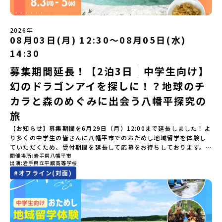
絡日：お支払いいただく旅行代金】・21日目にあたる日以前：無
定）＜１日目＞（PM）「オリエンテーション・自己紹介ワーク」
ライン配信を行います。知りたい情報のレベルに合わせて、以下の2
ために築いた「出水麓（いずみふもと）武家屋敷群」。今も残る約
料・20日目-8日目：20％・7日目-2日目：30％・プログラム開始日
「大樹町の自然を満喫」 -先人の知恵と夢を体験「砂金堀」 -川
つのステップをご活用ください。【STEP 1】全体オンライン説明会
150軒のお屋敷のほとんどに、今も人が住んでいます。400年前の武
の前日：40％・プログラム開始日当日：50％・ご連絡無しでの不参
遊び「1日を振り返るーみんなで体験シェア」＜2日目＞（AM）「大
（アーカイブ動画を公開中！）〜まずは「おためし地域留学」を知
士が歩いた道を、自分の足で歩く。まるで、まち全体がタイムカプ
加またはプログラム開始後の解除：100％・催行中止について天候な
樹高校見学・寮見学」 -大樹高校の特徴を知る学校体験 -高校生
2026年
りたい方へ〜日本全国20以上の地域から選んで参加できる「おため
セル。真っ青な海へダイブ！目の前に広がる八代海（やつしろか
08月03日(月) 12:30〜08月05日(水)
どの状況等によって開催を見合わせる可能性があります。その場合
との対話「大樹町の魅力を体験①」 -大樹町ならではのランチ＆ス
し地域留学」の魅力を凝縮したアーカイブ動画をご覧いただけま
い）は穏やかなリアス式海岸。海に沈む夕日は一生に一度は見てお
は原則、開催日1週間前までにご連絡いたします。又、最少催行人数
イーツ（PM）「大樹町の魅力を体験②」 -大樹町宇宙交流センタ
14:30
す。初めての一人旅への不安や、事務局のサポート体制、安全面に
きたい景色です。出水工業高校は、「建築科」と「機械電気科」の2
に達しなかった場合は、開催日3週間前までに催行中止の旨をメール
ーSORA見学 -モデルロケットを飛ばしてみよう！「みんなで
ついても詳しく解説しています。🎬 [アーカイブ動画を視聴す
つの学科。金属加工、電気工作、建物のデザインにチャレンジでき
にてご連絡いたします。・よくあるご質問その他、よくあるご質問
BBQ」 -さらに仲間や地元の高校生、町の大人たちと交流＜3日目
募集期間延長！【2泊3日｜中学生向け】
る]YouTube：https://youtu.be/Yt8nd04aNgA?
る環境。「高校生ものづくりコンテスト」の木材加工部門で九州大
についてはこちらをご確認ください。運営団体について＜プログラ
＞（AM）「3日間の振り返りワーク」 -みんなで振り返り対話「牧
si=e5erbspvwz5O8_uF【STEP 2】平取町プログラム説明会〜
幻のドラゴンアイを探しに！？地球のチ
会2位に輝くなど、先輩たちの実力はホンモノ！この旅では自分の手
ム主催：一般財団法人地域・教育魅力化プラットフォーム＞「意志
場の舞台裏。フィールドワーク」 -牧場見学・搾乳体験・動物と触
「平取町」の内容を具体的に深掘りしたい方へ〜全体説明を聞いた
でモノをつくる時間を体験。金属を削ったり、電気を組んだり、木
ある若者にあふれる持続可能な地域・社会をつくる」というビジョ
れ合おう「ランチ/お土産タイム」（PM） 14：00頃プログラム終
カラと森のめぐみに出会う八幡平探究の
うえで、「平取町では具体的に何をするの？」「どんな町なの？」
で形をつくったり。プロの機械にさわれる高校で&quot;自分の手
ンを掲げ、2017年3月に島根県に設立した教育事業団体です。日本
了-とかち帯広空港には15：00頃に到着予定です。※天候の状況や参
という疑問にお答えする説明会です。平取町ならではの豊かな文化
&quot;でモノづくりにチャレンジ。夜には自分だけの「竹灯籠（た
旅
全国約200の高校と連携しながら、中学卒業後に地域の枠を越えて生
加人数によってプログラムを変更する場合がございます。参加概要
や、2泊3日のプログラムの中身をたっぷりとお伝えします。日
けとうろう）」を作って灯りをともします。真っ青な海に思いっき
徒一人ひとりの夢や価値観に合った地域・学校で1〜3年間過ごすこ
【開催場所】北海道大樹町（たいきちょう）【実施日程】7月28日
【お知らせ】募集期間を6月29日（月）12:00まで延長しました！よ
時： 5月7日(木) 19：00〜19：40内 容： 平取町ってどんなとこ
りダイブしたり、全国から集まった仲間や地元の高校生、地域の方
とができるシステム「地域みらい留学」をはじめとした、教育事業
(火)〜 7月30日(木)※参加が確定した方には6月19日(金) 18：30～
り多くの中学生の皆さんに八幡平市でのおためし地域留学を体験し
ろ？、プログラム詳細解説、質疑応答お申し込み：https://c-
たちとワイワイBBQや夕ごはんづくりは一生の思い出になるはず！
や地域活性モデルをつくり続けています。名 称：一般財団法人地
20：00に「参加者向け事前オンライン研修」をご案内する予定で
ていただくため、受付期間を延長して応募をお待ちしております。
mirai.jp/events/002112どちらの説明会でも、お気軽にどうぞ！
ちょっとドキドキするけど、楽しい！に出会う3日間。熱気あふれる
域・教育魅力化プラットフォーム設 立：2017年3月代表者：岩本
す。必ず参加をお願いします。【集合場所・時間】7月28日(火)
開催場所
岩手県八幡平市
「申し込みのタイミングを逃してしまった」という方も、この機会
「はじめての一人旅だけど大丈夫？」「どんな体験ができるの？」
出水市の冒険に飛び込んでみませんか？体験のおすすめポイント体
悠所在地：〒690-0842 島根県松江市東本町二丁目25-6 みらい
13：00 とかち帯広空港※13：00までにとかち帯広空港に到着する
出演
岩手県立平舘高等学校
にぜひ一歩踏み出してみませんか？※都合により締め切りを早める
そんな保護者様の不安や、中学生のみなさんの素朴な疑問にスタッ
験プログラム内容（予定）＜1日目＞（PM）「オリエンテーショ
BASE2階 その他所在地公式HP：http://c-platform.or.jp/お問い
便で手配ください。【解散場所・時間】7月30日(木) 15：00頃 とか
#
オフライン(対面)
場合がございます。お早目にご応募ください！＜体験費・宿泊費が
フが直接お答えします。チャットでの質問も可能ですので、ぜひご
ン・自己紹介ワーク」「みんなで海遊び！」 -心をほぐして、出水
合わせ先担当：小川・小原E-mail：info@miratabi.jp「おためし
ち帯広空港※16：00以降にとかち帯広空港を出発する便で手配くだ
無料＞緑があふれる大自然の町へ！世界でここでしかできない「自
自宅からリラックスしてご参加ください。▼お申し込み前に必ずご
に飛び込む！海を満喫しよう！「みんなで夕食」「1日目の振り返り
地域留学体験」のプログラム開催情報を公式LINEにて配信中！ぜひ
さい。【対象】中学2年生、中学3年生【宿泊先】大樹町ワーキング
然×アートの融合体験」や「自然クラフト」を楽しんでみません
確認ください・参加規約への同意プログラムへの参加申し込みいた
会」＜2日目＞（AM）「出水工業高校のオープンスクールに参
ご登録ください♪地域みらい留学公式LINE
ステイ住宅※1室に複数(同性2～4名程度)で宿泊いただく予定です。
か？「大自然や文化体験が好き！興味がある！」「その地域にしか
だく前に、「お申し込みに関する各規約」への同意が必須となりま
加」 -高校見学 -授業体験（PM）「学校のことを深く知る・もの
【旅行代金】無料※旅行代金に含まれる費用のうち、以下の内容が
ない郷土料理を味わってみたい！」「地元以外の暮らしや文化が気
す。ご確認ください。・抽選による参加者決定についてお申込みい
づくりにチャレンジ！」 -各学科を実際に体験する -ものづくり
無料となります：・宿泊費（2泊分）・プログラム内のアクティビテ