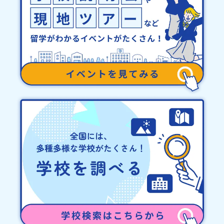
プログラム開始日の前日：40％・プログラム開始日当日：50％・ご
連絡無しでの不参加またはプログラム開始後の解除：100％・催行中
止について天候などの状況等によって開催を見合わせる可能性があ
ります。その場合は原則、開催日1週間前までにご連絡いたします。
又、最少催行人数に達しなかった場合は、開催日3週間前までに催行
中止の旨をメールにてご連絡いたします。・よくあるご質問その
他、よくあるご質問についてはこちらをご確認ください。運営団体
について＜プログラム主催：一般財団法人地域・教育魅力化プラッ
トフォーム＞「意志ある若者にあふれる持続可能な地域・社会をつ
くる」というビジョンを掲げ、2017年3月に島根県に設立した教育
事業団体です。日本全国約200の高校と連携しながら、中学卒業後に
地域の枠を越えて生徒一人ひとりの夢や価値観に合った地域・学校
で1〜3年間過ごすことができるシステム「地域みらい留学」をはじ
めとした、教育事業や地域活性モデルをつくり続けています。名
称：一般財団法人地域・教育魅力化プラットフォーム設 立：2017
年3月代表者：岩本 悠所在地：〒690-0842 島根県松江市東本町二
丁目25-6 みらいBASE2階 その他所在地公式HP：http://c-
platform.or.jp/お問い合わせ先担当：小川・小原E-mail：
info@miratabi.jp「おためし地域留学体験」のプログラム開催情報
を公式LINEにて配信中！ぜひご登録ください♪地域みらい留学公式
LINE