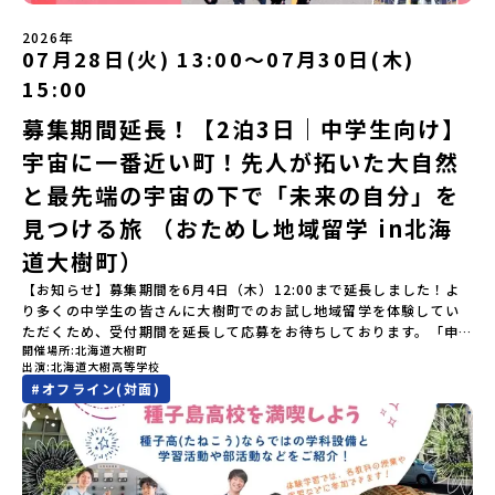
う）」北海道の南に位置する平取町（びらとりちょう）。壮大な自
るワークショプ「全体の振り返りワーク」 -みんなで振り返り対話
然と「アイヌ文化」が継承されている町として広く知られていま
（PM）「ランチ/お土産タイム」解散※天候の状況や参加人数によ
2026年
す。町名の「平取（びらとり）」は、アイヌ語「ピラ・ウトゥル」
07月28日(火) 13:00〜07月30日(木)
ってプログラムを変更する場合がございます。参加概要【開催場
（崖の間を意味）という言葉から名付けられました。見上げるほど
所】佐賀県 有田町（ありたちょう）【実施日程】7月4日（土）〜7
15:00
大きな山々が連なる「幌尻岳（ぽろしりだけ）」の景色は絶景！日
月5日（日）※参加が確定した方には6月5日（金） 18:30～20:00に
本一の広さを誇る「すずらん」が咲く花畑や、和牛がのんびりと過
「参加者向け事前オンライン研修」をご案内する予定です。必ず参
募集期間延長！【2泊3日｜中学生向け】
ごす放牧地。日本一の清流に選ばれたこともある、ヤマメやニジマ
加をお願いします。【集合場所・時間】7月4日(土) 12：00 JR有田
宇宙に一番近い町！先人が拓いた大自然
スが泳ぐ「沙流川（さるがわ）」。他の地域では見ることのできな
駅※12：00までにJR有田駅に到着する便で手配ください。【解散場
い圧倒的スケールの自然を味わうことができます。さらに、源義経
所・時間】7月5日(日) 13：00頃 JR有田駅【対象】中学2年生、中
と最先端の宇宙の下で「未来の自分」を
（みなもとのよしつね）とも縁が深いとされている地域で、義経を
学3年生【宿泊先】ありこや（佐賀県西松浦郡有田町）※地域みらい
祀った神社や公園などが存在し、アイヌ民族と日本の歴史を交差す
見つける旅 （おためし地域留学 in北海
留学生が活用している宿泊施設（シェアハウス）です。※1室1名で
る瞬間を肌で体感できる町です。北の大地で育まれた「アイヌ文
宿泊いただく予定です。 【旅行代金】無料※旅行代金に含まれる費
道大樹町）
化」とは？「アイヌ」の文化は北海道を中心とした北部周辺で、先
用のうち、以下の内容が無料となります：・宿泊費（1泊分）・プロ
住民族である「アイヌ民族」によって大切に育まれてきた文化で
グラム内のアクティビティ・体験費用・一部の食事代*以下の費用は
【お知らせ】募集期間を6月4日（木）12:00まで延長しました！よ
す。日本語とは異なる響きを持つ「アイヌ語」や、自然界のあらゆ
参加者のご負担となります・集合場所までの往復交通費・お土産代
り多くの中学生の皆さんに大樹町でのお試し地域留学を体験してい
る物に「魂」が宿ると考える「精神文化」、祭りや家庭での行事な
や自由時間の個人飲食費などの個人的費用【募集人数】最大5名（お
ただくため、受付期間を延長して応募をお待ちしております。「申
どに踊られる「古式舞踊」、独特の文様による刺繍（ししゅう）、
開催場所
北海道大樹町
申し込み多数の場合は抽選の上決定）【参加者決定】お申し込み多
し込みのタイミングを逃してしまった」という方も、この機会にぜ
木彫り等の工芸など、ユニークな文化が存在します。アイヌ文化で
出演
北海道大樹高等学校
数の場合は、締め切り後1週間を目途に当落結果をご連絡いたしま
ひ一歩踏み出してみませんか？※都合により締め切りを早める場合
は、人間のまわりに存在する生き物や自然のチカラ、暮らしの道具
#
オフライン(対面)
す。【申し込み受付期間】5月7日(木)12：00 から 5月21日(木)
がございます。お早目にご応募ください！-------------------------
のうち、人間にとって大切な役割を持っているものを「カムイ」と
12：00まで疑問も不安もワクワクに変える！「おためし地域留学」
-------------------＼返還不要・3年間最大72万／💡北海道の高校留
呼んでいます。いつも自分たちを見守ってくれているもの、例え
ステップアップ説明会プログラムの内容を詳しく知りたい方や、お
学に【毎月2万円】の給付型奨学金～夢に向かって一歩踏み出す、あ
ば、身近な動植物や、暮らしに欠かせない火、水、風、そして雄大
申し込みを迷われている方向けにZoomでのオンライン配信を行い
なたの未来を応援！～ 詳細・条件はこちらから------------------
な山や川などもすべて「カムイ」です。この文化と精神性をテーマ
ます。知りたい情報のレベルに合わせて、以下の2つのステップをご
--------------------------ーーーーーーーーーーーーーーーーーー
にした大人気マンガ「ゴールデンカムイ」は、累計3000万部以上販