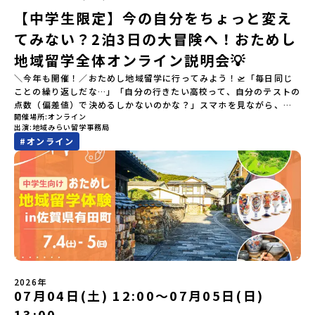
【中学生限定】今の自分をちょっと変え
てみない？2泊3日の大冒険へ！おためし
地域留学全体オンライン説明会💡
＼今年も開催！／おためし地域留学に行ってみよう！🛫「毎日同じ
ことの繰り返しだな…」「自分の行きたい高校って、自分のテストの
点数（偏差値）で決めるしかないのかな？」スマホを見ながら、進
開催場所
オンライン
路にモヤモヤしているそこのあなたへ！👀テストの点数ではなく、
出演
地域みらい留学事務局
あなたの「ワクワク（＝自分軸）」で進路を選ぶ。そんな新しい選
#
オンライン
択肢が、「地域みらい留学」です。「でも、いきなり知らない土地
の高校に進学するなんて不安…」そんな人のために、2泊3日で気軽
にプチ体験できる【おためし地域留学】の魅力を凝縮したオンライ
ン説明会のアーカイブ（録画）を公開中です！✨＼🔥ここがすごい！
🔥／おためし地域留学 3つのワクワク🔥🔥 ①スマホじゃわからない
「圧倒的な感動」！教科書を読むだけじゃわからない、その地域な
らではの大自然や歴史を「五感」でフル体験！カヌーに乗ったり、
伝統文化に触れたり、本物の冒険が待っています！🔥 ②「初めまし
て」が「一生の友達」に変わる！全国から「新しいことに挑戦した
い！」「今の自分を変えたい！」と思っている同世代の中学生が大
集合！地元の高校生と一緒にご飯を食べて語り合えば、たった数日
2026年
で最高の仲間になる！🔥 ③宿泊費・体験費はなんと【無料】！親元
07月04日(土) 12:00〜07月05日(日)
を離れる初めての一人旅でも大丈夫。頼れるスタッフがしっかりサ
13:00