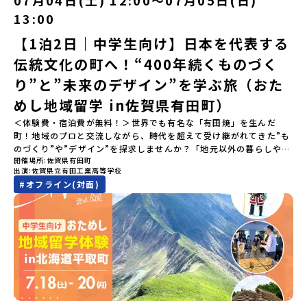
を離れる初めての一人旅でも大丈夫。頼れるスタッフがしっかりサ
13:00
ポートするので安心・安全です！ーーーーーーーーーーーーーーー
ーーーーーーーーー📺 全体オンライン説明会（アーカイブ配信）
【1泊2日｜中学生向け】日本を代表する
2026年4月22日に開催された説明会の録画をご覧いただけます。こ
伝統文化の町へ！“400年続くものづく
の動画を見れば、あなたの「なんとなく不安」が「絶対に行ってみ
たい！」に変わるはず💡お家からリラックスして視聴してみてくだ
り”と”未来のデザイン”を学ぶ旅（おた
さいね😊▶︎全体説明会のアーカイブはこちら（アーカイブを視聴す
る）YouTube：https://youtu.be/Yt8nd04aNgA?
めし地域留学 in佐賀県有田町）
si=e5erbspvwz5O8_uF【アーカイブ内容】・おためし地域留学の
＜体験費・宿泊費が無料！＞世界でも有名な「有田焼」を生んだ
魅力・メリット・2026年度、日本全国20以上の対象地域について・
町！地域のプロと交流しながら、時代を超えて受け継がれてきた”も
安心のサポート体制・質疑応答※各地域の詳細なプログラムは、以
のづくり”や”デザイン”を探求しませんか？「地元以外の暮らしや文
下の【STEP2】個別説明会にて紹介しています。ーーーーーーーー
開催場所
佐賀県有田町
化が気になる。いつか留学してみたい！」「豊かな自然と伝統文
ーーーーーーーーーーーーーーーー💡疑問も不安もワクワクに変え
出演
佐賀県立有田工業高等学校
化、町並みに興味がある！」「ものづくりやきれいなデザインが好
る！2つのステップ知りたいことに合わせて、2つの説明会をご活用
#
オフライン(対面)
き！」そんな中学生のみなさんにおすすめ！「おためし地域留学体
ください！【STEP1】全体オンライン説明会の視聴（☆上の動画で
験」は、日本全国約200の高校と連携し、地域の枠を超えて学校生活
いつでも視聴可能です） 〜まずは「おためし地域留学」を知りたい
を送る「地域みらい留学」をプチ体験できるプログラムです。はじ
方へ〜プログラムの全体像や魅力、サポート体制について解説しま
めてのひとり旅でも安心！現地でもスタッフがしっかりとサポート
す。 【STEP2】個別プログラム説明会（☆順次ページを公開しま
いたします。今回のフィールドは「佐賀県有田町（ありたちょ
す）〜「地域別のプログラム」を具体的に知りたい方へ〜 「現地で
う）」佐賀県の西部にある有田町は、江戸時代から400年以上続く
は何をするの？」という疑問にお答えする説明会です。その場所な
「窯業（ようぎょう）」の町。 窯（かま）で粘土を焼いてつくるも
らではのプログラムをたっぷりお伝えします！🚩現在公開中の個別
のづくりが、この町の文化として今も受け継がれています。世界で
説明会はこちらから（順次公開予定）【5/7(木)】北海道平取町
も知られる「有田焼」は、この窯業の中から生まれました。長い歴
【5/8(金)】熊本県芦北町▼おためし地域留学の情報▼おためし地域
史の中で積み重ねられてきた技術や工夫、そして“つくる人の想