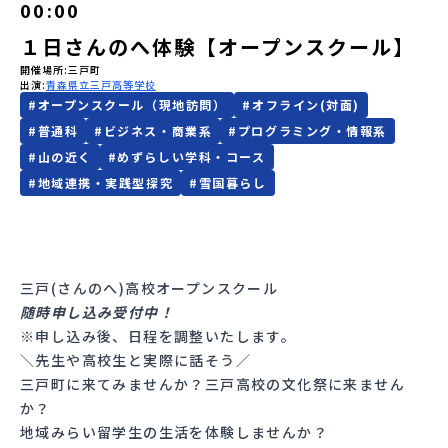
00:00
会員登録
MYページログイン
１日さんのへ体験【オープンスクール】
開催場所
三戸町
出演
青森県立三戸高等学校
#
オープンスクール（現地訪問）
#
オフライン(対面)
#
普通科
#
ビジネス・商業系
#
プログラミング・情報系
#
山の近く
#
めずらしい学科・コース
#
地域連携・実践型探究
#
雪国暮らし
三戸(さんのへ)高校オープンスクール
随時申し込み受付中！
※申し込み後、日程を調整いたします。
＼先生や高校生と実際に話そう／
三戸町に来てみませんか？三戸高校の文化祭に来ません
か？
地域みらい留学生の生活を体験しませんか？