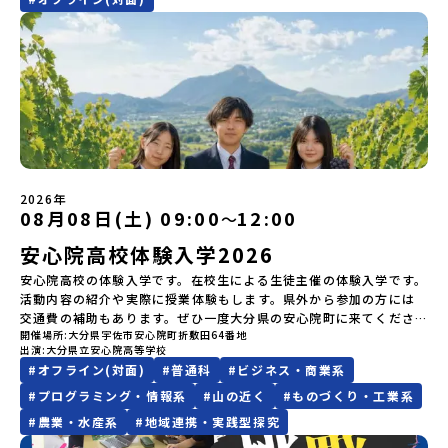
しの場合、以下のルールに沿って対応させていただきます。ご了承
活用ください。【STEP 1】全体オンライン説明会（アーカイブ動画
がございます。お早目にご応募ください！-------奨学金のお知らせ-
や、2泊3日のプログラムの中身をたっぷりとお伝えします。日
しんでください🎵今回はこの大自然や文化が魅力的な八幡平市で、
ください。プログラム開催日の前日＜7月17日＞から、【キャンセル
を公開中！）〜まずは「おためし地域留学」を知りたい方へ〜日本
------＼返還不要・3年間最大72万／💡北海道の高校留学に【毎月2
時： 5月13日(水) 19：00〜19：40内 容： 大樹町ってどんなとこ
日本全国から集まる中学生や「平舘（たいらだて）高校」の高校生
のご連絡日：お支払いいただく旅行代金】・21日目にあたる日以
全国20以上の地域から選んで参加できる「おためし地域留学」の全
万円】の給付型奨学金～夢に向かって一歩踏み出す、あなたの未来
ろ？プログラム詳細解説、質疑応答お申し込み：https://c-
と一緒にさまざまなアクティビティを体験していただきます。他に
前：無料・20日目-8日目：20％・7日目-2日目：30％・プログラム
体像や魅力について、説明会を開催しました。中学生一人での参加
を応援！～ 詳細・条件はこちらから-----------------------------
mirai.jp/events/002112お気軽にどうぞ！「はじめての一人旅だ
はないスペシャルな魅力がギュッと詰まった岩手県八幡平市で五感
開始日の前日：40％・プログラム開始日当日：50％・ご連絡無しで
にあたり、保護者様が特に気になる「安全面」や「事務局のサポー
----＜体験費・宿泊費が無料！＞一万年前から続く自然と人の暮らし
けど大丈夫？」「どんな体験ができるの？」そんな保護者様の不安
を使いながら、まちの魅力を一緒に探究してみませんか？地域と一
の不参加またはプログラム開始後の解除：100％・催行中止について
ト体制」についても詳しく解説しています。ぜひ、ご自宅からお気
が今も残る町！広大な自然と生き物とともに生きる豊かさに触れ、
や、中学生のみなさんの素朴な疑問にスタッフが直接お答えしま
体になり「開拓者精神」を育む！「平舘（たいらだて）高校」と
天候などの状況等によって開催を見合わせる可能性があります。そ
軽にご視聴ください。🎬 [アーカイブ動画を視聴する]YouTube：
まちの暮らしを一緒に体験してみませんか？「地元以外の地域の暮
す。チャットでの質問も可能ですので、ぜひご自宅からリラックス
は？今回のプログラムを一緒に過ごしてくれる高校生は「平舘（た
の場合は原則、開催日1週間前までにご連絡いたします。又、最少催
https://youtu.be/Yt8nd04aNgA?si=e5erbspvwz5O8_uF
らしが気になる。いつか留学してみたい！」「大自然と生き物が好
してご参加ください。▼お申し込み前に必ずご確認ください・参加
いらだて）高校」の生徒たち。この高校の特徴は「地域と一体にな
行人数に達しなかった場合は、開催日3週間前までに催行中止の旨を
【STEP 2】出水市・出水工業高校プログラム説明会〜「出水市・出
き！興味がある！」「自分の進学や将来の可能性をもっとひらきた
規約への同意プログラムへの参加申し込みいただく前に、「お申し
った探究教育」と「自分で考えて動くチカラを大切にしている」こ
メールにてご連絡いたします。・よくあるご質問その他、よくある
水工業高校」の内容を具体的に深掘りしたい方へ〜全体説明を聞い
い！」そんな中学生のみなさんにおすすめ！「おためし地域留学体
込みに関する各規約」への同意が必須となります。ご確認くださ
と。地元の地熱発電や観光などの産業や文化のテーマで、生徒たち
ご質問についてはこちらをご確認ください。運営団体について＜プ
たうえで、「出水市では具体的に何をするの？」「どんな町な
験」は、日本全国約200の高校と連携し、地域の枠を超えて学校生活
い。・抽選による参加者決定についてお申込みいただいた方の中か
2026年
自身が「探究プロジェクト」を企画し取り組むユニークな高校で
ログラム主催：一般財団法人地域・教育魅力化プラットフォーム＞
の？」という疑問にお答えする説明会です。出水市ならではの豊か
を送る「地域みらい留学」をプチ体験できるプログラムです。はじ
08月08日(土) 09:00
12:00
ら抽選の上、締め切り日から1週間を目途に、お申し込み時に記入い
〜
す。机の上で勉強するだけではない、実践的な探究やフィールドワ
「意志ある若者にあふれる持続可能な地域・社会をつくる」という
な文化や、2泊3日のプログラムの中身をたっぷりとお伝えします。
めてのひとり旅でも安心！現地でもスタッフがしっかりとサポート
ただいたメールアドレス宛に「当選／落選メール」をお送りいたし
ークを楽しむことができます。今回は、そんなエネルギッシュに活
ビジョンを掲げ、2017年3月に島根県に設立した教育事業団体で
安心院高校体験入学2026
日 時： 6月9日日(水)19:00-19:45内 容： 出水市ってどんなとこ
いたします。今回のフィールドは「北海道 標津町（しべつちょ
ます。当選者は、メールに記載された「当選確認フォーム」に３日
躍する高校生と一緒に交流したり対話をしながら、町の文化・料理
す。日本全国約200の高校と連携しながら、中学卒業後に地域の枠を
ろ？プログラム詳細解説、質疑応答お申し込み：https://c-
う）」北海道の東に位置する標津町（しべつちょう）は人口 約
以内に回答いただき、確認フォームの提出をもって参加確定とさせ
安心院高校の体験入学です。在校生による生徒主催の体験入学です。
を楽しみ、高校での活動のイメージをもつことができる絶好の機
越えて生徒一人ひとりの夢や価値観に合った地域・学校で1〜3年間
mirai.jp/events/091247お気軽にどうぞ！「はじめての一人旅だ
4,600人の町。東の水平線の奥に見えるのは北方領土の国後島（くな
ていただきます。当選確認フォームの期日までにご回答いただけな
活動内容の紹介や実際に授業体験もします。県外から参加の方には
会！この地域でしか味わえない豊かな体験をぜひ楽しんでください
過ごすことができるシステム「地域みらい留学」をはじめとした、
けど大丈夫？」「どんな体験ができるの？」そんな保護者様の不安
しりとう）、西には世界遺産に認定されている秘境・知床半島（し
い場合は、当選を取り消しとさせていただきます。当選取り消しが
交通費の補助もあります。ぜひ一度大分県の安心院町に来てくださ
🎵体験のおすすめポイント体験プログラム内容（予定）＜1日目＞
教育事業や地域活性モデルをつくり続けています。名 称：一般財
や、中学生のみなさんの素朴な疑問にスタッフが直接お答えしま
れとこはんとう）、鶴や白鳥など珍しい野鳥の宝庫である野付半島
あった場合は、繰り上げ当選者へご連絡させていただきます。登録
開催場所
大分県宇佐市安心院町折敷田64番地
い！！
（PM）「オリエンテーション」「地熱染色・発電所見学」 -八幡
団法人地域・教育魅力化プラットフォーム設 立：2017年3月代表
す。チャットでの質問も可能ですので、ぜひご自宅からリラックス
（のつけはんとう）をながめることができ、ミルクの里の牧草地が
メールアドレスの変更をご希望の場合は下記の地域みらい留学公式
出演
大分県立安心院高等学校
平市の自然を知る -地球のチカラを使ったアートづくり「ペンショ
者：岩本 悠所在地：〒690-0842 島根県松江市東本町二丁目25-6
してご参加ください。▼お申し込み前に必ずご確認ください・参加
広がる牛の酪農（らくのう）もさかんで、海と緑と川の自然と生き
LINEよりご連絡をお願いします。※受信制限設定をしていると、通
#
オフライン(対面)
#
普通科
#
ビジネス・商業系
ンで夕食」「1日目の振り返り」「星空観察」※希望者＜2日目＞
みらいBASE2階 その他所在地公式HP：http://c-platform.or.jp/
規約への同意プログラムへの参加申し込みいただく前に、「お申し
物が豊かな町です！標津町はさらに「鮭（さけ）の聖地」としても
知メールをお受け取りいただけません。その場合は、
#
プログラミング・情報系
#
山の近く
#
ものづくり・工業系
（AM）「平舘（たいらだて）高校見学」 -高校生活をイメージし
お問い合わせ先担当：小川・小原E-mail：info@miratabi.jp「お
込みに関する各規約」への同意が必須となります。ご確認くださ
有名。江戸時代には将軍家にも贈られたほどで、今では「日本遺
「@miratabi.jp」からのメールを受信できるよう設定をお願いいた
よう「郷土料理・BBQ」 -高校生・地元の方と交流を深める
ためし地域留学体験」のプログラム開催情報を公式LINEにて配信
い。・抽選による参加者決定についてお申込みいただいた方の中か
産」に登録されています。一万年前から続く伝統的な「鮭」の産業
#
農業・水産系
#
地域連携・実践型探究
します。※結果に関する個別のお問合せにはお答えしておりません
（PM）「“八幡平市”体感ワークショップ」 -あけびづるで表札づく
中！ぜひご登録ください♪地域みらい留学公式LINE
ら抽選の上、締め切り日から1週間を目途に、お申し込み時に記入い
とともに人々の豊かな暮らしがあります。一万年前の縄文時代か
ので、ご了承ください。・お申し込みについてお申込はお一人様1回