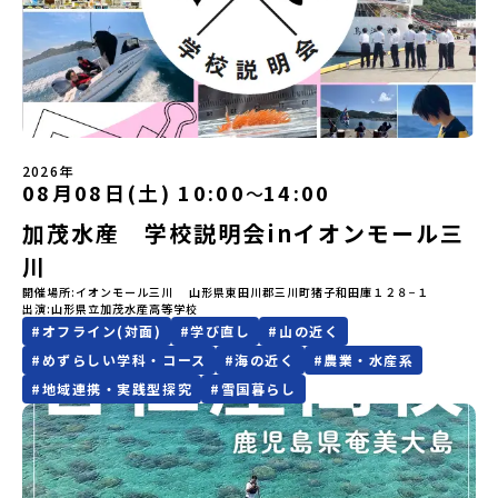
絡日：お支払いいただく旅行代金】・21日目にあたる日以前：無
園で高校生とあそぶ！かたる！」 -高校生との交流「みんなで
全国約200の高校と連携しながら、中学卒業後に地域の枠を越えて生
し地域留学」を知りたい方へ〜日本全国20以上の地域から選んで参
料・20日目-8日目：20％・7日目-2日目：30％・プログラム開始日
BBQ・花火大会」 -さらにまちの人たちと交流＜3日目＞（AM）
徒一人ひとりの夢や価値観に合った地域・学校で1〜3年間過ごすこ
加できる「おためし地域留学」の全体像や魅力について、説明会を
の前日：40％・プログラム開始日当日：50％・ご連絡無しでの不参
「3日間の振り返りワーク」 -みんなで振り返り対話（PM） 13：
とができるシステム「地域みらい留学」をはじめとした、教育事業
開催しました。中学生一人での参加にあたり、保護者様が特に気に
加またはプログラム開始後の解除：100％・催行中止について天候な
00 解散 (中標津空港 13：30頃到着)※14：50 中標津空港発 (羽田
や地域活性モデルをつくり続けています。名 称：一般財団法人地
なる「安全面」や「事務局のサポート体制」についても詳しく解説
どの状況等によって開催を見合わせる可能性があります。その場合
空港16：45着)便を利用する想定※天候の状況や参加人数によってプ
域・教育魅力化プラットフォーム設 立：2017年3月代表者：岩本
しています。ぜひ、ご自宅からお気軽にご視聴ください。🎬 [アーカ
は原則、開催日1週間前までにご連絡いたします。又、最少催行人数
ログラムを変更する場合がございます。参加概要【開催場所】北海
悠所在地：〒690-0842 島根県松江市東本町二丁目25-6 みらい
イブ動画を視聴する]YouTube：
に達しなかった場合は、開催日3週間前までに催行中止の旨をメール
道標津町【実施日程】8月4日（火）〜 8月6日（木）※参加が確定し
BASE2階 その他所在地公式HP：http://c-platform.or.jp/お問い
https://youtu.be/Yt8nd04aNgA?si=e5erbspvwz5O8_uF
にてご連絡いたします。・よくあるご質問その他、よくあるご質問
た方には7月10日(金) 18：30～20：00に「参加者向け事前オンラ
合わせ先担当：小川・小原E-mail：info@miratabi.jp「おためし
【STEP 2】プログラム説明会〜「八幡平市」の内容をもっと知りし
についてはこちらをご確認ください。運営団体について＜プログラ
イン研修」をご案内する予定です。必ず参加をお願いします。【集合
2026年
地域留学体験」のプログラム開催情報を公式LINEにて配信中！ぜひ
たい方へ〜全体説明を聞いたうえで、「プログラムで何をする
08月08日(土) 10:00
14:00
〜
ム主催：一般財団法人地域・教育魅力化プラットフォーム＞「意志
場所・時間】中標津空港 8月4日(火) 14：30 集合【解散場所・時
ご登録ください♪地域みらい留学公式LINE
の？」「どんなまちなの？」という疑問にお答えする詳細配信で
ある若者にあふれる持続可能な地域・社会をつくる」というビジョ
間】中標津空港 8月6日(木) 13：30 解散【対象】中学2年生、中学3
す。2泊3日のプログラムの中身をお伝えします。日時：6月10日(水)
加茂水産 学校説明会inイオンモール三
ンを掲げ、2017年3月に島根県に設立した教育事業団体です。日本
年生【宿泊先】民宿 船長の家※1室に複数(同性2～4名程度)で宿泊
19：00〜20：00内容：どんなところ？プログラム詳細解説、質疑
全国約200の高校と連携しながら、中学卒業後に地域の枠を越えて生
いただく予定です。【旅行代金】無料※旅行代金に含まれる費用の
川
応答紹介地域：鹿児島県出水市・出水工業高校/北海道標津町/岩手
徒一人ひとりの夢や価値観に合った地域・学校で1〜3年間過ごすこ
うち、以下の内容が無料となります：・宿泊費（2泊分）・プログラ
県八幡平市/愛媛県鬼北町＊4つの地域のプログラムを1時間でぎゅっ
開催場所
イオンモール三川 山形県東田川郡三川町猪子和田庫１２８−１
とができるシステム「地域みらい留学」をはじめとした、教育事業
ム内のアクティビティ・体験費用・一部の食事代*以下の費用は参加
出演
山形県立加茂水産高等学校
とお届けします。お申し込み：https://c-
や地域活性モデルをつくり続けています。名 称：一般財団法人地
者のご負担となります・集合場所までの往復交通費・お土産代や自
#
オフライン(対面)
#
学び直し
#
山の近く
mirai.jp/events/064069お気軽にどうぞ！「はじめての一人旅だ
域・教育魅力化プラットフォーム設 立：2017年3月代表者：岩本
由時間の個人飲食費などの個人的費用【募集人数】最大10名（お申
けど大丈夫？」「どんな体験ができるの？」そんな保護者様の不安
悠所在地：〒690-0842 島根県松江市東本町二丁目25-6 みらい
し込み多数の場合は抽選の上決定）【参加者決定】お申し込み多数
#
めずらしい学科・コース
#
海の近く
#
農業・水産系
や、中学生のみなさんの素朴な疑問にスタッフが直接お答えしま
BASE2階公式HP：http://c-platform.or.jp/お問い合わせ先担
の場合は、締め切り後1週間を目途に当落結果をご連絡いたします。
#
地域連携・実践型探究
#
雪国暮らし
す。チャットでの質問も可能ですので、ぜひご自宅からリラックス
当：小川・小原E-mail：info@miratabi.jp「おためし地域留学体
【申し込み受付期間】6月8日(月)12：00 から 6月22日(月) 12：00
してご参加ください。▼お申し込み前に必ずご確認ください・参加
験」のプログラム開催情報を公式LINEにて配信中！ぜひご登録くだ
まで疑問も不安もワクワクに変える！「おためし地域留学」ステッ
規約への同意プログラムへの参加申し込みいただく前に、「お申し
さい♪地域みらい留学公式LINE
プアップ説明会プログラムの内容を詳しく知りたい方や、お申し込
込みに関する各規約」への同意が必須となります。ご確認くださ
みを迷われている方向けにZoomでのオンライン配信を行います。
い。・抽選による参加者決定についてお申込みいただいた方の中か
知りたい情報のレベルに合わせて、以下の2つのステップをご活用く