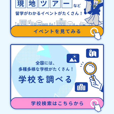
【キャンセルのご連絡日：お支払いいただく旅行代金】・21日目に
あたる日以前：無料・20日目-8日目：20％・7日目-2日目：30％・
プログラム開始日の前日：40％・プログラム開始日当日：50％・ご
連絡無しでの不参加またはプログラム開始後の解除：100％・催行中
止について天候などの状況等によって開催を見合わせる可能性があ
ります。その場合は原則、開催日1週間前までにご連絡いたします。
又、最少催行人数に達しなかった場合は、開催日3週間前までに催行
中止の旨をメールにてご連絡いたします。・よくあるご質問その
他、よくあるご質問についてはこちらをご確認ください。運営団体
について＜プログラム主催：一般財団法人地域・教育魅力化プラッ
トフォーム＞「意志ある若者にあふれる持続可能な地域・社会をつ
くる」というビジョンを掲げ、2017年3月に島根県に設立した教育
事業団体です。日本全国約200の高校と連携しながら、中学卒業後に
地域の枠を越えて生徒一人ひとりの夢や価値観に合った地域・学校
で1〜3年間過ごすことができるシステム「地域みらい留学」をはじ
めとした、教育事業や地域活性モデルをつくり続けています。名
称：一般財団法人地域・教育魅力化プラットフォーム設 立：2017
年3月代表者：岩本 悠所在地：〒690-0842 島根県松江市東本町二
丁目25-6 みらいBASE2階 その他所在地公式HP：http://c-
platform.or.jp/お問い合わせ先担当：小川・小原E-mail：
info@miratabi.jp「おためし地域留学体験」のプログラム開催情報
を公式LINEにて配信中！ぜひご登録ください♪地域みらい留学公式
LINE