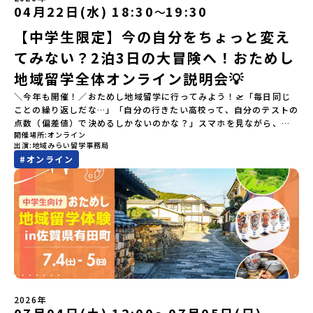
04月22日(水) 18:30
19:30
〜
【中学生限定】今の自分をちょっと変え
てみない？2泊3日の大冒険へ！おためし
地域留学全体オンライン説明会💡
＼今年も開催！／おためし地域留学に行ってみよう！🛫「毎日同じ
ことの繰り返しだな…」「自分の行きたい高校って、自分のテストの
点数（偏差値）で決めるしかないのかな？」スマホを見ながら、進
開催場所
オンライン
路にモヤモヤしているそこのあなたへ！👀テストの点数ではなく、
出演
地域みらい留学事務局
あなたの「ワクワク（＝自分軸）」で進路を選ぶ。そんな新しい選
#
オンライン
択肢が、「地域みらい留学」です。「でも、いきなり知らない土地
の高校に進学するなんて不安…」そんな人のために、2泊3日で気軽
にプチ体験できる【おためし地域留学】の魅力を凝縮したオンライ
ン説明会のアーカイブ（録画）を公開中です！✨＼🔥ここがすごい！
🔥／おためし地域留学 3つのワクワク🔥🔥 ①スマホじゃわからない
「圧倒的な感動」！教科書を読むだけじゃわからない、その地域な
らではの大自然や歴史を「五感」でフル体験！カヌーに乗ったり、
伝統文化に触れたり、本物の冒険が待っています！🔥 ②「初めまし
て」が「一生の友達」に変わる！全国から「新しいことに挑戦した
い！」「今の自分を変えたい！」と思っている同世代の中学生が大
集合！地元の高校生と一緒にご飯を食べて語り合えば、たった数日
2026年
で最高の仲間になる！🔥 ③宿泊費・体験費はなんと【無料】！親元
07月04日(土) 12:00〜07月05日(日)