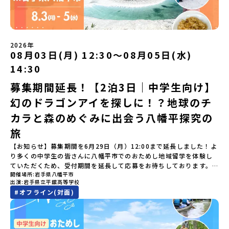
ためし地域留学」ステップアップ説明会プログラムの内容を詳しく
れない景色と、地元の人たちがずっと大切にしてきたものがありま
い。プログラム開催日の前日＜7月3日＞から、【キャンセルのご連
発しませんか？ 体験のおすすめポイント体験プログラム内容（予
知りたい方や、お申し込みを迷われている方向けにZoomでのオン
す。400年前から続く「武士の道」を歩く昔、武士たちがまちを守る
絡日：お支払いいただく旅行代金】・21日目にあたる日以前：無
定）＜１日目＞（PM）「オリエンテーション・自己紹介ワーク」
ライン配信を行います。知りたい情報のレベルに合わせて、以下の2
ために築いた「出水麓（いずみふもと）武家屋敷群」。今も残る約
料・20日目-8日目：20％・7日目-2日目：30％・プログラム開始日
「大樹町の自然を満喫」 -先人の知恵と夢を体験「砂金堀」 -川
つのステップをご活用ください。【STEP 1】全体オンライン説明会
150軒のお屋敷のほとんどに、今も人が住んでいます。400年前の武
の前日：40％・プログラム開始日当日：50％・ご連絡無しでの不参
遊び「1日を振り返るーみんなで体験シェア」＜2日目＞（AM）「大
（アーカイブ動画を公開中！）〜まずは「おためし地域留学」を知
士が歩いた道を、自分の足で歩く。まるで、まち全体がタイムカプ
加またはプログラム開始後の解除：100％・催行中止について天候な
樹高校見学・寮見学」 -大樹高校の特徴を知る学校体験 -高校生
2026年
りたい方へ〜日本全国20以上の地域から選んで参加できる「おため
セル。真っ青な海へダイブ！目の前に広がる八代海（やつしろか
08月03日(月) 12:30〜08月05日(水)
どの状況等によって開催を見合わせる可能性があります。その場合
との対話「大樹町の魅力を体験①」 -大樹町ならではのランチ＆ス
し地域留学」の魅力を凝縮したアーカイブ動画をご覧いただけま
い）は穏やかなリアス式海岸。海に沈む夕日は一生に一度は見てお
は原則、開催日1週間前までにご連絡いたします。又、最少催行人数
イーツ（PM）「大樹町の魅力を体験②」 -大樹町宇宙交流センタ
14:30
す。初めての一人旅への不安や、事務局のサポート体制、安全面に
きたい景色です。出水工業高校は、「建築科」と「機械電気科」の2
に達しなかった場合は、開催日3週間前までに催行中止の旨をメール
ーSORA見学 -モデルロケットを飛ばしてみよう！「みんなで
ついても詳しく解説しています。🎬 [アーカイブ動画を視聴す
つの学科。金属加工、電気工作、建物のデザインにチャレンジでき
にてご連絡いたします。・よくあるご質問その他、よくあるご質問
BBQ」 -さらに仲間や地元の高校生、町の大人たちと交流＜3日目
募集期間延長！【2泊3日｜中学生向け】
る]YouTube：https://youtu.be/Yt8nd04aNgA?
る環境。「高校生ものづくりコンテスト」の木材加工部門で九州大
についてはこちらをご確認ください。運営団体について＜プログラ
＞（AM）「3日間の振り返りワーク」 -みんなで振り返り対話「牧
si=e5erbspvwz5O8_uF【STEP 2】平取町プログラム説明会〜
幻のドラゴンアイを探しに！？地球のチ
会2位に輝くなど、先輩たちの実力はホンモノ！この旅では自分の手
ム主催：一般財団法人地域・教育魅力化プラットフォーム＞「意志
場の舞台裏。フィールドワーク」 -牧場見学・搾乳体験・動物と触
「平取町」の内容を具体的に深掘りしたい方へ〜全体説明を聞いた
でモノをつくる時間を体験。金属を削ったり、電気を組んだり、木
ある若者にあふれる持続可能な地域・社会をつくる」というビジョ
れ合おう「ランチ/お土産タイム」（PM） 14：00頃プログラム終
カラと森のめぐみに出会う八幡平探究の
うえで、「平取町では具体的に何をするの？」「どんな町なの？」
で形をつくったり。プロの機械にさわれる高校で&quot;自分の手
ンを掲げ、2017年3月に島根県に設立した教育事業団体です。日本
了-とかち帯広空港には15：00頃に到着予定です。※天候の状況や参
という疑問にお答えする説明会です。平取町ならではの豊かな文化
&quot;でモノづくりにチャレンジ。夜には自分だけの「竹灯籠（た
旅
全国約200の高校と連携しながら、中学卒業後に地域の枠を越えて生
加人数によってプログラムを変更する場合がございます。参加概要
や、2泊3日のプログラムの中身をたっぷりとお伝えします。日
けとうろう）」を作って灯りをともします。真っ青な海に思いっき
徒一人ひとりの夢や価値観に合った地域・学校で1〜3年間過ごすこ
【開催場所】北海道大樹町（たいきちょう）【実施日程】7月28日
【お知らせ】募集期間を6月29日（月）12:00まで延長しました！よ
時： 5月7日(木) 19：00〜19：40内 容： 平取町ってどんなとこ
りダイブしたり、全国から集まった仲間や地元の高校生、地域の方
とができるシステム「地域みらい留学」をはじめとした、教育事業
(火)〜 7月30日(木)※参加が確定した方には6月19日(金) 18：30～
り多くの中学生の皆さんに八幡平市でのおためし地域留学を体験し
ろ？、プログラム詳細解説、質疑応答お申し込み：https://c-
たちとワイワイBBQや夕ごはんづくりは一生の思い出になるはず！
や地域活性モデルをつくり続けています。名 称：一般財団法人地
20：00に「参加者向け事前オンライン研修」をご案内する予定で
ていただくため、受付期間を延長して応募をお待ちしております。
mirai.jp/events/002112どちらの説明会でも、お気軽にどうぞ！
ちょっとドキドキするけど、楽しい！に出会う3日間。熱気あふれる
域・教育魅力化プラットフォーム設 立：2017年3月代表者：岩本
す。必ず参加をお願いします。【集合場所・時間】7月28日(火)
開催場所
岩手県八幡平市
「申し込みのタイミングを逃してしまった」という方も、この機会
「はじめての一人旅だけど大丈夫？」「どんな体験ができるの？」
出水市の冒険に飛び込んでみませんか？体験のおすすめポイント体
悠所在地：〒690-0842 島根県松江市東本町二丁目25-6 みらい
13：00 とかち帯広空港※13：00までにとかち帯広空港に到着する
出演
岩手県立平舘高等学校
にぜひ一歩踏み出してみませんか？※都合により締め切りを早める
そんな保護者様の不安や、中学生のみなさんの素朴な疑問にスタッ
験プログラム内容（予定）＜1日目＞（PM）「オリエンテーショ
BASE2階 その他所在地公式HP：http://c-platform.or.jp/お問い
便で手配ください。【解散場所・時間】7月30日(木) 15：00頃 とか
#
オフライン(対面)
場合がございます。お早目にご応募ください！＜体験費・宿泊費が
フが直接お答えします。チャットでの質問も可能ですので、ぜひご
ン・自己紹介ワーク」「みんなで海遊び！」 -心をほぐして、出水
合わせ先担当：小川・小原E-mail：info@miratabi.jp「おためし
ち帯広空港※16：00以降にとかち帯広空港を出発する便で手配くだ
無料＞緑があふれる大自然の町へ！世界でここでしかできない「自
自宅からリラックスしてご参加ください。▼お申し込み前に必ずご
に飛び込む！海を満喫しよう！「みんなで夕食」「1日目の振り返り
地域留学体験」のプログラム開催情報を公式LINEにて配信中！ぜひ
さい。【対象】中学2年生、中学3年生【宿泊先】大樹町ワーキング
然×アートの融合体験」や「自然クラフト」を楽しんでみません
確認ください・参加規約への同意プログラムへの参加申し込みいた
会」＜2日目＞（AM）「出水工業高校のオープンスクールに参
ご登録ください♪地域みらい留学公式LINE
ステイ住宅※1室に複数(同性2～4名程度)で宿泊いただく予定です。
か？「大自然や文化体験が好き！興味がある！」「その地域にしか
だく前に、「お申し込みに関する各規約」への同意が必須となりま
加」 -高校見学 -授業体験（PM）「学校のことを深く知る・もの
【旅行代金】無料※旅行代金に含まれる費用のうち、以下の内容が