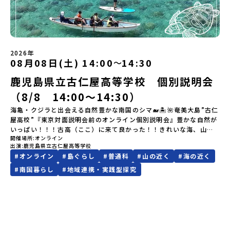
ら抽選の上、締め切り日から1週間を目途に、お申し込み時に記入い
ださい。【STEP 1】全体オンライン説明会（アーカイブ動画を公開
ただいたメールアドレス宛に「当選／落選メール」をお送りいたし
中！）〜まずは「おためし地域留学」を知りたい方へ〜日本全国20
ます。当選者は、メールに記載された「当選確認フォーム」に３日
以上の地域から選んで参加できる「おためし地域留学」の全体像や
以内に回答いただき、確認フォームの提出をもって参加確定とさせ
魅力について、説明会を開催しました。中学生一人での参加にあた
ていただきます。当選確認フォームの期日までにご回答いただけな
り、保護者様が特に気になる「安全面」や「事務局のサポート体
い場合は、当選を取り消しとさせていただきます。当選取り消しが
2026年
制」についても詳しく解説しています。ぜひ、ご自宅からお気軽に
あった場合は、繰り上げ当選者へご連絡させていただきます。登録
08月08日(土) 14:00
14:30
〜
ご視聴ください。🎬 [アーカイブ動画を視聴する]YouTube：
メールアドレスの変更をご希望の場合は下記の地域みらい留学公式
https://youtu.be/Yt8nd04aNgA?si=e5erbspvwz5O8_uF
鹿児島県立古仁屋高等学校 個別説明会
LINEよりご連絡をお願いします。※受信制限設定をしていると、通
【STEP 2】プログラム説明会〜「標津町」の内容をもっと知りした
知メールをお受け取りいただけません。その場合は、
い方へ〜全体説明を聞いたうえで、「プログラムで何をするの？」
（8/8 14:00〜14:30）
「@miratabi.jp」からのメールを受信できるよう設定をお願いいた
「どんなまちなの？」という疑問にお答えする詳細配信です。2泊3
します。※結果に関する個別のお問合せにはお答えしておりません
海亀・クジラと出会える自然豊かな南国のシマ🐋🏝🌺奄美大島”古仁
日のプログラムの中身をお伝えします。日時：6月10日(水) 19：
ので、ご了承ください。・お申し込みについてお申込はお一人様1回
屋高校”『東京対面説明会前のオンライン個別説明会』豊かな自然が
00〜20：00内容：どんなところ？プログラム詳細解説、質疑応答紹
限りです。PC・スマートフォンからお申込ください。申込後の内容
いっぱい！！！古高（ここ）に来て良かった！！きれいな海、山に
介地域：鹿児島県出水市・出水工業高校/北海道標津町/岩手県八幡
変更はできません。お申込時は、メールアドレスの入力間違いにご
開催場所
オンライン
囲まれた鹿児島県の離島「古仁屋高校」人のあたたかさに触れ、自
平市/愛媛県鬼北町＊4つの地域のプログラムを1時間でぎゅっとお届
出演
鹿児島県立古仁屋高等学校
注意ください。・宿泊について１室に複数(同性2～4名程度)で宿泊
立の心を学び、シマに貢献していきたいそんな気持ちを持った仲間
けします。お申し込み：https://c-mirai.jp/events/064069お気
#
オンライン
#
島ぐらし
#
普通科
#
山の近く
#
海の近く
いただく予定です。・食事アレルギー対応について個別の詳細なア
たちと一緒に学び成長しませんか？？皆さんと個別説明会でゆっく
軽にどうぞ！「はじめての一人旅だけど大丈夫？」「どんな体験が
レルギー対応希望にはお応えしかねる場合がございます。対応が必
りお話しできるのを楽しみにお待ちしております ♪
#
南国暮らし
#
地域連携・実践型探究
できるの？」そんな保護者様の不安や、中学生のみなさんの素朴な
要な場合は必ず事前にご相談ください。・参加取消や急遽参加でき
疑問にスタッフが直接お答えします。チャットでの質問も可能です
なくなった場合について参加決定後の参加お取り消しはご遠慮下さ
ので、ぜひご自宅からリラックスしてご参加ください。▼お申し込
い。やむを得ないお取り消しの場合はお早めに事務局までご連絡く
み前に必ずご確認ください・参加規約への同意プログラムへの参加
ださい。・キャンセルポリシーやむを得ない参加お取り消しの場
申し込みいただく前に、「お申し込みに関する各規約」への同意が
合、以下のルールに沿って対応させていただきます。ご了承くださ
必須となります。ご確認ください。・抽選による参加者決定につい
い。プログラム開催日の前日＜8月2日＞から、【キャンセルのご連
てお申込みいただいた方の中から抽選の上、締め切り日から1週間を