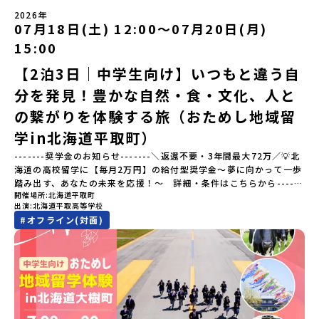
留学の情報紹介ページ👉【こちらをクリック】「おためし地域留学
い”が、この町には残っています。また、文化施設が「日本遺産」や
体験」のプログラム開催情報を公式LINEにて配信中！ぜひご登録く
2026年
「日本の20世紀遺産」に認定されるなど日本を代表する伝統工芸の
07月18日(土) 12:00〜07月20日(月)
ださい♪気になることや不安な点は、LINEから気軽にご相談くださ
町です。さらに、有田町には「日本の棚田百選」に選ばれた「岳の
い。👉 【LINE登録はこちら】
15:00
棚田（たなだ）」や「名水百選」や「水源の森百選」に選ばれた
「竜門峡（りゅうもんきょう）」など、思わず立ち止まりたくなる
【2泊3日｜中学生向け】いつもと違う自
ような自然も広がり、歴史・文化・自然が重なり合う、“本物”に出
分を発見！豊かな自然・食・文化、人と
会える場所です。そんな歴史・文化が豊かな佐賀県有田町で実際に
町を歩きながら学ぶフィールドワークをしたり、有田焼づくりに関
の繋がりを体験する旅（おためし地域留
わる職人、町で暮らすプロデザイナー、地元の高校で学ぶ生徒など
と交流しながら「伝統的なものづくり」や「未来のデザイン」を一
学in北海道平取町）
緒に探求できます。ただ体験するだけじゃなくて、 “どうしてこの形
-------奨学金のお知らせ-------＼返還不要・3年間最大72万／💡北
なんだろう？” “自分だったらどんなデザインにする？” そんなふう
海道の高校留学に【毎月2万円】の給付型奨学金～夢に向かって一歩
に考える時間も、このプログラムの大切なポイントです。ここで出
踏み出す、あなたの未来を応援！～ 詳細・条件はこちらから------
会う人や体験が、自分の「好き」や「未来」につながるかもしれま
開催場所
北海道平取町
---------------------------＜体験費・宿泊費が無料＞累計3,000万
せん。この町でしかできない、ちょっと特別な体験を、ぜひ楽しん
出演
北海道平取高等学校
部以上販売された大人気マンガ「ゴールデンカムイ」の実写版映画
でみませんか？体験のおすすめポイント体験プログラム内容（予
#
オフライン(対面)
に登場する町！北海道の「アイヌ文化継承の地」で自然や食を体験
定）＜１日目＞（PM）「オリエンテーション・自己紹介ワーク」
してみませんか？「地元以外の地域の暮らしが気になる。いつか留
「有田工業高校見学」 -陶芸技術をまなぶ！「セラミック科」のま
学してみたい！」「アイヌ文化の歴史や、マンガに登場する世界を
なび場を体験 -デザインセンスをまなぶ！「デザイン科」のまなび
自分の手で探求したい！」「自然が好きでもっと触れてあそびた
場を体験「フィールドワーク」 -有田の歴史ある名所巡り -有田
い！」そんな中学生のみなさんにおすすめ！「おためし地域留学体
の歴史的な町並みを体感する「有田焼絵付けアクティビティ」 -職
験」は、日本全国約200の高校と連携し、地域の枠を超えて学校生活
人さんからまなぶ！有田焼伝統の「絵付け」体験ワークショップ
を送る「地域みらい留学」をプチ体験できるプログラムです。はじ
（協力：clay studio）「みんなで楽しもう！BBQ」 -BBQづく
めてのひとり旅でも安心！現地でもスタッフがしっかりとサポート