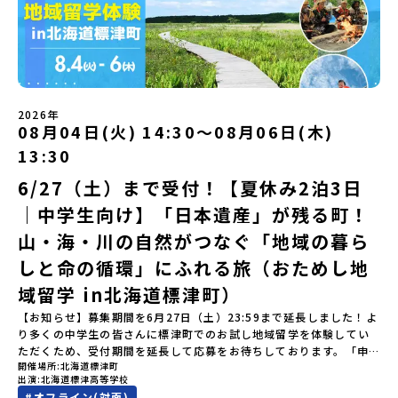
ない郷土料理を味わってみたい！」「地元以外の暮らしや文化が気
す。ご確認ください。・抽選による参加者決定についてお申込みい
づくりにチャレンジ！」 -各学科を実際に体験する -ものづくり
無料となります：・宿泊費（2泊分）・プログラム内のアクティビテ
になる。いつか留学してみたい！」そんな中学生のみなさんにおす
ただいた方の中から抽選の上、締め切り日から1週間を目途に、お申
にチャレンジ -竹灯籠づくりを創って灯りをともす「みんなで
ィ・体験費用・一部の食事代*以下の費用は参加者のご負担となりま
すめ！「おためし地域留学体験」は、日本全国約200の高校と連携し
し込み時に記入いただいたメールアドレス宛に「当選／落選メー
BBQ」「2日目の振り返り会」＜3日目＞（AM）「3日間の振り返り
す・集合場所までの往復交通費・お土産代や自由時間の個人飲食費
ながら地域の枠を超えて学校生活を送ることができる「地域みらい
ル」をお送りいたします。当選者は、メールに記載された「当選確
ワーク」 -みんなで振り返り対話（PM） 13:00頃 解散（出水駅）
などの個人的費用【募集人数】最大10名（お申し込み多数の場合は
留学」をプチ体験できるプログラムです。はじめてでも安心！現地
認フォーム」に３日以内に回答いただき、確認フォームの提出をも
※天候の状況や参加人数によってプログラムを変更する場合がござ
抽選の上決定）【参加者決定】お申し込み多数の場合は、締め切り
ではスタッフがしっかりとサポートいたします。今回のフィールド
って参加確定とさせていただきます。当選確認フォームの期日まで
います。参加概要【開催場所】鹿児島県出水市【実施日程】8月3日
後1週間を目途に当落結果をご連絡いたします。【申し込み受付期
は「岩手県八幡平市（はちまんたいし）」岩手県八幡平市（はちま
にご回答いただけない場合は、当選を取り消しとさせていただきま
（月）〜 8月5日（水）※参加が確定した方には7月7日(火) 18:30-
2026年
間】申込期間が延長になりました！5月7日(木)12：00 から 6月4日
んたいし）は北西部にあり、秋田県との県境にある自然豊かな町で
08月04日(火) 14:30〜08月06日(木)
す。当選取り消しがあった場合は、繰り上げ当選者へご連絡させて
20:00に「参加者向け事前オンライン会」をご案内する予定です。必
(木) 12：00まで疑問も不安もワクワクに変える！「おためし地域留
す。町の約83％は「森林」！標高1,000mを超える山岳地帯や高原
いただきます。登録メールアドレスの変更をご希望の場合は下記の
ず参加をお願いします。【集合場所・時間】出水駅 8月3日(月)
学」ステップアップ説明会プログラムの内容を詳しく知りたい方
13:30
もあり緑が豊かな大自然を感じることができ、新緑、山菜の春、花
地域みらい留学公式LINEよりご連絡をお願いします。※受信制限設
13:30 集合【解散場所・時間】出水駅 8月5日(水) 12:00 解散【対
や、お申し込みを迷われている方向けにZoomでのオンライン配信
の夏、紅葉の秋、スキーや樹氷の冬と四季ごとに美しい景色を見る
定をしていると、通知メールをお受け取りいただけません。その場
象】中学生2～3年生【宿泊先】現在調整中※1室に複数名(同性)で宿
6/27（土）まで受付！【夏休み2泊3日
を行います。知りたい情報のレベルに合わせて、以下の2つのステッ
ことのできるユニークな町です。「十和田八幡平（とわだはちまん
合は、「@miratabi.jp」からのメールを受信できるよう設定をお願
泊いただく予定です。【旅行代金】無料※旅行代金に含まれる費用
プをご活用ください。【STEP 1】全体オンライン説明会（アーカイ
｜中学生向け】「日本遺産」が残る町！
たい）国立公園」では登山やトレッキング、「安比高原（あっぴこ
いいたします。※結果に関する個別のお問合せにはお答えしており
のうち、以下の内容が無料となります：・宿泊費（2泊分）・プログ
ブ動画を公開中！）〜まずは「おためし地域留学」を知りたい方
うげん）スキー場」は日本国内最大級のスキーリゾートとして有名
ませんので、ご了承ください。・お申し込みについてお申込はお一
ラム内のアクティビティ・体験費用・一部の食事代*以下の費用は参
へ〜日本全国20以上の地域から選んで参加できる「おためし地域留
山・海・川の自然がつなぐ「地域の暮ら
で、一年中自然アクティビティを楽しむことができます！そして八
人様1回限りです。PC・スマートフォンからお申込ください。申込
加者のご負担となります・集合場所までの往復交通費・お土産代や
学」の全体像や魅力について、説明会を開催しました。中学生一人
幡平市にある「松川地熱発電所」は、日本で初めて「地球のチカラ
しと命の循環」にふれる旅（おためし地
後の内容変更はできません。お申込時は、メールアドレスの入力間
自由時間の個人飲食費などの個人的費用【募集人数】最大10名（お
での参加にあたり、保護者様が特に気になる「安全面」や「事務局
を電気に変えた」場所！八幡平の地下からわき出す蒸気をそのまま
違いにご注意ください。・宿泊について１室に複数(同性2～4名程
申し込み多数の場合は抽選の上決定）【参加者決定】お申し込み多
のサポート体制」についても詳しく解説しています。ぜひ、ご自宅
域留学 in北海道標津町）
電気に変える「地球・自然にやさしい最先端のエネルギー」を生み
度)で宿泊いただく予定です。・食事アレルギー対応について個別の
数の場合は、締め切り後1週間を目途に当落結果をご連絡いたしま
からお気軽にご視聴ください。🎬 [アーカイブ動画を視聴す
出す挑戦をしてきた町です。今回のプログラムでは、この松川地熱
詳細なアレルギー対応希望にはお応えしかねる場合がございます。
す。【申し込み受付期間】6月1日(月)12：00 から 6月15日(月)
【お知らせ】募集期間を6月27日（土）23:59まで延長しました！よ
る]YouTube：https://youtu.be/Yt8nd04aNgA?
発電所から吹き出す地熱蒸気を使った「アート体験」をすることが
対応が必要な場合は必ず事前にご相談ください。・参加取消や急遽
12：00まで疑問も不安もワクワクに変える！「おためし地域留学」
り多くの中学生の皆さんに標津町でのお試し地域留学を体験してい
si=e5erbspvwz5O8_uF 【STEP 2】大樹町プログラム説明会〜
できます。世界でここだけ！地球のチカラを使った幻想的なグラデ
参加できなくなった場合について参加決定後の参加お取り消しはご
ステップアップ説明会プログラムの内容を詳しく知りたい方や、お
ただくため、受付期間を延長して応募をお待ちしております。「申
「大樹町」の内容を具体的に深掘りしたい方へ〜全体説明を聞いた
ーションのアートづくりをぜひ体験してみてください！さらに八幡
遠慮下さい。やむを得ないお取り消しの場合はお早めに事務局まで
開催場所
北海道標津町
申し込みを迷われている方向けにZoomでのオンライン配信を行い
し込みのタイミングを逃してしまった」という方も、この機会にぜ
うえで、「大樹町では具体的に何をするの？」「どんな町なの？」
平市は自然（山）の恵みを生かした料理がとても美味しい地域で
出演
北海道標津高等学校
ご連絡ください。・キャンセルポリシーやむを得ない参加お取り消
ます。知りたい情報のレベルに合わせて、以下の2つのステップをご
ひ一歩踏み出してみませんか？※都合により締め切りを早める場合
という疑問にお答えする説明会です。大樹町ならではの豊かな文化
す。みなさんの地元の味とは違う「岩手の郷土料理」を味わって楽
#
オフライン(対面)