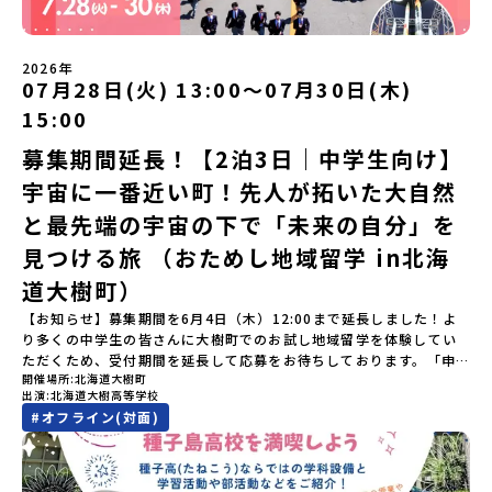
り -仲間や地元の高校生、町の大人たちと交流・対話＜２日目＞
いたします。今回のフィールドは「北海道平取町（びらとりちょ
（AM）「1日目の振り返り」「ワークショップ」 -ゲスト講師によ
う）」北海道の南に位置する平取町（びらとりちょう）。壮大な自
るワークショプ「全体の振り返りワーク」 -みんなで振り返り対話
然と「アイヌ文化」が継承されている町として広く知られていま
（PM）「ランチ/お土産タイム」解散※天候の状況や参加人数によ
2026年
す。町名の「平取（びらとり）」は、アイヌ語「ピラ・ウトゥル」
07月28日(火) 13:00〜07月30日(木)
ってプログラムを変更する場合がございます。参加概要【開催場
（崖の間を意味）という言葉から名付けられました。見上げるほど
所】佐賀県 有田町（ありたちょう）【実施日程】7月4日（土）〜7
15:00
大きな山々が連なる「幌尻岳（ぽろしりだけ）」の景色は絶景！日
月5日（日）※参加が確定した方には6月5日（金） 18:30～20:00に
本一の広さを誇る「すずらん」が咲く花畑や、和牛がのんびりと過
「参加者向け事前オンライン研修」をご案内する予定です。必ず参
募集期間延長！【2泊3日｜中学生向け】
ごす放牧地。日本一の清流に選ばれたこともある、ヤマメやニジマ
加をお願いします。【集合場所・時間】7月4日(土) 12：00 JR有田
宇宙に一番近い町！先人が拓いた大自然
スが泳ぐ「沙流川（さるがわ）」。他の地域では見ることのできな
駅※12：00までにJR有田駅に到着する便で手配ください。【解散場
い圧倒的スケールの自然を味わうことができます。さらに、源義経
所・時間】7月5日(日) 13：00頃 JR有田駅【対象】中学2年生、中
と最先端の宇宙の下で「未来の自分」を
（みなもとのよしつね）とも縁が深いとされている地域で、義経を
学3年生【宿泊先】ありこや（佐賀県西松浦郡有田町）※地域みらい
祀った神社や公園などが存在し、アイヌ民族と日本の歴史を交差す
見つける旅 （おためし地域留学 in北海
留学生が活用している宿泊施設（シェアハウス）です。※1室1名で
る瞬間を肌で体感できる町です。北の大地で育まれた「アイヌ文
宿泊いただく予定です。 【旅行代金】無料※旅行代金に含まれる費
道大樹町）
化」とは？「アイヌ」の文化は北海道を中心とした北部周辺で、先
用のうち、以下の内容が無料となります：・宿泊費（1泊分）・プロ
住民族である「アイヌ民族」によって大切に育まれてきた文化で
グラム内のアクティビティ・体験費用・一部の食事代*以下の費用は
【お知らせ】募集期間を6月4日（木）12:00まで延長しました！よ
す。日本語とは異なる響きを持つ「アイヌ語」や、自然界のあらゆ
参加者のご負担となります・集合場所までの往復交通費・お土産代
り多くの中学生の皆さんに大樹町でのお試し地域留学を体験してい
る物に「魂」が宿ると考える「精神文化」、祭りや家庭での行事な
や自由時間の個人飲食費などの個人的費用【募集人数】最大5名（お
ただくため、受付期間を延長して応募をお待ちしております。「申
どに踊られる「古式舞踊」、独特の文様による刺繍（ししゅう）、
開催場所
北海道大樹町
申し込み多数の場合は抽選の上決定）【参加者決定】お申し込み多
し込みのタイミングを逃してしまった」という方も、この機会にぜ
木彫り等の工芸など、ユニークな文化が存在します。アイヌ文化で
出演
北海道大樹高等学校
数の場合は、締め切り後1週間を目途に当落結果をご連絡いたしま
ひ一歩踏み出してみませんか？※都合により締め切りを早める場合
は、人間のまわりに存在する生き物や自然のチカラ、暮らしの道具
#
オフライン(対面)
す。【申し込み受付期間】5月7日(木)12：00 から 5月21日(木)
がございます。お早目にご応募ください！-------------------------
のうち、人間にとって大切な役割を持っているものを「カムイ」と
12：00まで疑問も不安もワクワクに変える！「おためし地域留学」
-------------------＼返還不要・3年間最大72万／💡北海道の高校留
呼んでいます。いつも自分たちを見守ってくれているもの、例え
ステップアップ説明会プログラムの内容を詳しく知りたい方や、お
学に【毎月2万円】の給付型奨学金～夢に向かって一歩踏み出す、あ
ば、身近な動植物や、暮らしに欠かせない火、水、風、そして雄大
申し込みを迷われている方向けにZoomでのオンライン配信を行い
なたの未来を応援！～ 詳細・条件はこちらから------------------