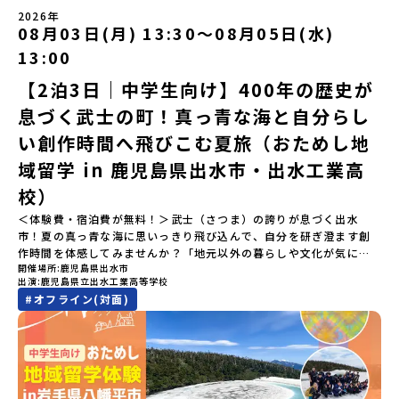
い。・抽選による参加者決定についてお申込みいただいた方の中か
は、大樹町の開拓時代から人々の間で大切に受け継がれてきた精神
「みんなでBBQディナー」 -さらに仲間や地元の高校生、町の大人
2026年
ら抽選の上、締め切り日から1週間を目途に、お申し込み時に記入い
です。どんな困難な状況にも真っ向から立ち向かい、未知の領域へ
08月03日(月) 13:30〜08月05日(水)
たちと交流＜3日目＞（AM）「アイヌが愛した森を散策するフィー
ただいたメールアドレス宛に「当選／落選メール」をお送りいたし
夢を追って挑戦し続ける姿勢や、手つかずの大自然の中で一攫千金
ルドワーク」「3日間の振り返りワーク」 -みんなで振り返り対話
ます。当選者は、メールに記載された「当選確認フォーム」に３日
の夢を抱いて熱中した「砂金掘り」、自らの手で広大な大地を切り
13:00
「ランチ/お土産タイム」（PM） 13：30頃プログラム終了-新千歳
以内に回答いただき、確認フォームの提出をもって参加確定とさせ
拓いてきた農業や漁業の歴史など、夢を追う人々が集まる他の町に
空港には15：00頃に到着予定です。※天候の状況や参加人数によっ
【2泊3日｜中学生向け】400年の歴史が
ていただきます。当選確認フォームの期日までにご回答いただけな
はない風土が存在します。大樹町では、このフロンティアスピリッ
てプログラムを変更する場合がございます。参加概要【開催場所】
い場合は、当選を取り消しとさせていただきます。当選取り消しが
ツが現在、「北海道の小さな町から宇宙を目指す」という新たな夢
息づく武士の町！真っ青な海と自分らし
北海道平取町（びらとりちょう）【実施日程】7月18日(土)～7月20
あった場合は、繰り上げ当選者へご連絡させていただきます。登録
へと繋がっています。 「宇宙版シリコンバレー」の実現を目指し、
日(月祝)※参加が確定した方には6月3日(水) 18：30～20：00に
メールアドレスの変更をご希望の場合は下記の地域みらい留学公式
国内外の宇宙関連企業が集まる宇宙港「北海道スペースポート」の
い創作時間へ飛びこむ夏旅（おためし地
「参加者向け事前オンライン研修」をご案内する予定です。必ず参
LINEよりご連絡をお願いします。※受信制限設定をしていると、通
整備が進められています。 この未来への挑戦の精神は、民間企業に
域留学 in 鹿児島県出水市・出水工業高
加をお願いします。【集合場所・時間】7月18日(土) 12：00 新千歳
知メールをお受け取りいただけません。その場合は、
よる日本初のロケット打ち上げ成功という形で実を結び、世界有数
空港※12：00までに新千歳空港に到着する便で手配ください。【解
「@miratabi.jp」からのメールを受信できるよう設定をお願いいた
のロケット発射場の適地として全国・アジア各国からも大きな注目
校）
散場所・時間】7月20日(祝月) 15：00頃 新千歳空港※16：00以降
します。※結果に関する個別のお問合せにはお答えしておりません
を集めています 今回は、そんな大樹町の過去から未来へ繋がるフロ
に新千歳空港を出発する便で手配ください。【対象】中学2年生、中
＜体験費・宿泊費が無料！＞武士（さつま）の誇りが息づく出水
ので、ご了承ください。・お申し込みについてお申込はお一人様1回
ンティアスピリッツに触れるアクティビティへ出発！農業からロケ
学3年生【宿泊先】ゲストハウス ヤント※ドミトリータイプの2段ベ
市！夏の真っ青な海に思いっきり飛び込んで、自分を研ぎ澄ます創
限りです。PC・スマートフォンからお申込ください。申込後の内容
ットまで本物の現場を体感し、他では味わえない体験を五感をフル
ッド（1室2～4名）で宿泊いただく予定です。【旅行代金】無料※旅
作時間を体感してみませんか？「地元以外の暮らしや文化が気にな
変更はできません。お申込時は、メールアドレスの入力間違いにご
につかって楽しむことができます🎵大樹高校は、農業から宇宙まで
行代金に含まれる費用のうち、以下の内容が無料となります・宿泊
開催場所
鹿児島県出水市
る。いつか留学してみたい！」「自分の進学や将来の可能性をもっ
注意ください。・宿泊について１室に複数(同性2～4名程度)で宿泊
「町のぜんぶが教科書」！大樹高校の学びは、ただ教室の机に座っ
出演
鹿児島県立出水工業高等学校
費（2泊分）・プログラム内のアクティビティ・体験費用・一部の食
とひらきたい！」「ものづくりや工業高校に興味がある！」そんな
いただく予定です。・食事アレルギー対応について個別の詳細なア
ているだけではありません！農業や漁業から、最先端の宇宙科学ま
#
オフライン(対面)
事代※以下の費用は参加者のご負担となります・集合場所までの往
中学生のみなさんにおすすめ！「おためし地域留学」は、日本全国
レルギー対応希望にはお応えしかねる場合がございます。対応が必
で「町のぜんぶが教科書」 です。先輩たちは「地域探究」の授業
復交通費・お土産代や自由時間の個人飲食費などの個人的費用【募
約200の高校と連携し、地域の枠を超えて学校生活を送る「地域みら
要な場合は必ず事前にご相談ください。・参加取消や急遽参加でき
や、放課後の「地域探究サークル」を通して、学校の外へどんどん
集人数】最大10名（お申し込み多数の場合は抽選の上決定）【参加
い留学」をプチ体験できるプログラムです。はじめてのひとり旅で
なくなった場合について参加決定後の参加お取り消しはご遠慮下さ
飛び出し町の人たちと一緒にリアルな課題解決にチャレンジしてい
者決定】お申し込み多数の場合は、締め切り後1週間を目途に当落結
も安心！現地でもスタッフがしっかりとサポートいたします。今回
い。やむを得ないお取り消しの場合はお早めに事務局までご連絡く
ます。そんな先輩たちとの交流がきっと「未来の自分」のヒントが
果をご連絡いたします。【申し込み受付締切】4月30日(木)12：00
のフィールドは「鹿児島県 出水市（いずみし）出水工業高校」出水
ださい。・キャンセルポリシーやむを得ない参加お取り消しの場
見つかるはず！ あたたかい町の人たちや先輩たちとの出会いが待っ
から 5月14日(木) 12：00まで疑問も不安もワクワクに変える！「お
市（いずみし）は、鹿児島県の玄関口にあるまち。ここでしか見ら
合、以下のルールに沿って対応させていただきます。ご了承くださ
ている北海道大樹町へ、あなたの世界をグッと広げる特別な旅に出