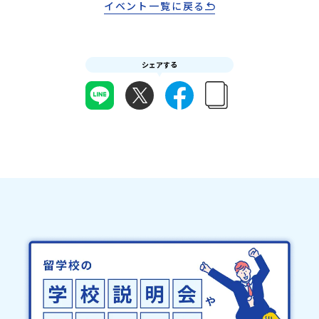
イベント一覧に戻る
絡日：お支払いいただく旅行代金】・21日目にあたる日以前：無
目途に、お申し込み時に記入いただいたメールアドレス宛に「当選
料・20日目-8日目：20％・7日目-2日目：30％・プログラム開始日
／落選メール」をお送りいたします。当選者は、メールに記載され
の前日：40％・プログラム開始日当日：50％・ご連絡無しでの不参
た「当選確認フォーム」に３日以内に回答いただき、確認フォーム
加またはプログラム開始後の解除：100％・催行中止について天候な
の提出をもって参加確定とさせていただきます。当選確認フォーム
どの状況等によって開催を見合わせる可能性があります。その場合
シェアする
の期日までにご回答いただけない場合は、当選を取り消しとさせて
は原則、開催日1週間前までにご連絡いたします。又、最少催行人数
いただきます。当選取り消しがあった場合は、繰り上げ当選者へご
に達しなかった場合は、開催日3週間前までに催行中止の旨をメール
連絡させていただきます。登録メールアドレスの変更をご希望の場
にてご連絡いたします。・よくあるご質問その他、よくあるご質問
合は下記の地域みらい留学公式LINEよりご連絡をお願いします。※
についてはこちらをご確認ください。運営団体について＜プログラ
受信制限設定をしていると、通知メールをお受け取りいただけませ
ム主催：一般財団法人地域・教育魅力化プラットフォーム＞「意志
ん。その場合は、「@miratabi.jp」からのメールを受信できるよう
ある若者にあふれる持続可能な地域・社会をつくる」というビジョ
設定をお願いいたします。※結果に関する個別のお問合せにはお答
ンを掲げ、2017年3月に島根県に設立した教育事業団体です。日本
えしておりませんので、ご了承ください。・お申し込みについてお
全国約200の高校と連携しながら、中学卒業後に地域の枠を越えて生
申込はお一人様1回限りです。PC・スマートフォンからお申込くだ
徒一人ひとりの夢や価値観に合った地域・学校で1〜3年間過ごすこ
さい。申込後の内容変更はできません。お申込時は、メールアドレ
とができるシステム「地域みらい留学」をはじめとした、教育事業
スの入力間違いにご注意ください。・宿泊について１室に複数(同性
や地域活性モデルをつくり続けています。名 称：一般財団法人地
2～4名程度)で宿泊いただく予定です。・食事アレルギー対応につい
域・教育魅力化プラットフォーム設 立：2017年3月代表者：岩本
て個別の詳細なアレルギー対応希望にはお応えしかねる場合がござ
悠所在地：〒690-0842 島根県松江市東本町二丁目25-6 みらい
います。対応が必要な場合は必ず事前にご相談ください。・参加取
BASE2階 その他所在地公式HP：http://c-platform.or.jp/お問い
消や急遽参加できなくなった場合について参加決定後の参加お取り
合わせ先担当：小川・小原E-mail：info@miratabi.jp「おためし
消しはご遠慮下さい。やむを得ないお取り消しの場合はお早めに事
地域留学体験」のプログラム開催情報を公式LINEにて配信中！ぜひ
務局までご連絡ください。・キャンセルポリシーやむを得ない参加
ご登録ください♪地域みらい留学公式LINE
お取り消しの場合、以下のルールに沿って対応させていただきま
す。ご了承ください。プログラム開催日の前日＜8月3日＞から、