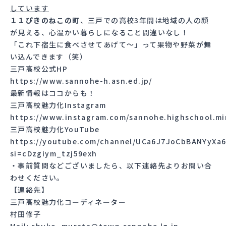
しています
１１ぴきのねこの町
、三戸での高校3年間は地域の人の顔
が見える、心温かい暮らしになること間違いなし！
「これ下宿生に食べさせてあげて～」って果物や野菜が舞
い込んできます（笑）
三戸高校公式HP
https://www.sannohe-h.asn.ed.jp/
最新情報はココからも！
三戸高校魅力化Instagram
https://www.instagram.com/sannohe.highschool.mi
三戸高校魅力化YouTube
https://youtube.com/channel/UCa6J7JoCbBANYyXa
si=cDzgiym_tzj59exh
・事前質問などございましたら、以下連絡先よりお問い合
わせください。
【連絡先】
三戸高校魅力化コーディネーター
村田修子
Mail: shuko_murata@town.sannohe.lg.jp