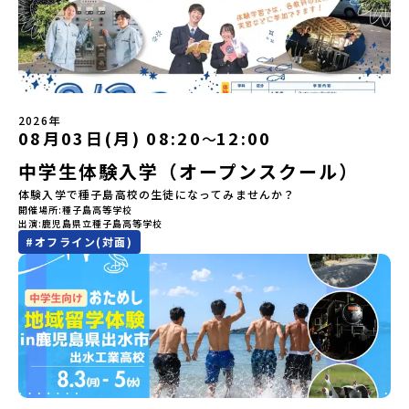
な山や川などもすべて「カムイ」です。この文化と精神性をテーマ
ます。知りたい情報のレベルに合わせて、以下の2つのステップをご
--------------------------ーーーーーーーーーーーーーーーーーー
にした大人気マンガ「ゴールデンカムイ」は、累計3000万部以上販
活用ください。【STEP 1】全体オンライン説明会〜まずは「おため
ーーーーーーーーーーーーーー＜体験費・宿泊費が無料！＞民間ロ
売され、2026年3月に映画の続編も公開されるなど注目を集めてい
し地域留学」を知りたい方へ〜日本全国20以上の地域から選んで参
ケットの打ち上げ成功で話題になった町！ 北海道の「宇宙版シリコ
ます。今回は、平取町の中でもアイヌ文化に触れることのできる
加できる「おためし地域留学」の全体像や魅力について、説明会を
ンバレー」を目指す大樹町で、最先端テクノロジーとどこまでも続
「二風谷（にぶたに）コタン」へ出発！アイヌの家や暮らし、食な
開催しました。中学生一人での参加にあたり、保護者様が特に気に
く大自然を肌で感じてみませんか？「地元以外の地域の暮らしが気
どを体感することができます。ぜひ現地で味わってみてください
なる「安全面」や「事務局のサポート体制」についても詳しく解説
になる。いつか留学してみたい！」「自分の進学や将来の可能性を
🎵（写真撮影：志鎌康平）未来の自分をイメージする。地元の高校
しています。ぜひ、ご自宅からお気軽にご視聴ください。▶︎ [アーカ
もっとひらきたい！ 」「自然が好きでもっと触れてあそびたい！」
2026年
生との特別な交流この旅の大きな魅力は、地元の「平取高校」の先
イブ動画を視聴する]YouTube：
そんな中学生のみなさんにおすすめ！「おためし地域留学体験」
08月03日(月) 08:20
12:00
〜
輩たちと過ごす時間です。 ただ校舎を眺める見学ではありません。
https://youtu.be/Yt8nd04aNgA?
は、日本全国約200の高校と連携し、地域の枠を超えて学校生活を送
高校生が自ら企画したアクティビティを通じて、年の近い先輩たち
中学生体験入学（オープンスクール）
si=e5erbspvwz5O8_uF【STEP 2】有田町プログラム説明会〜
る「地域みらい留学」をプチ体験できるプログラムです。はじめて
と本音で交流することができます。魅力的な大人たちと対話をしな
「有田町」の内容を具体的に深掘りしたい方へ〜全体説明を聞いた
のひとり旅でも安心！現地でもスタッフがしっかりとサポートいた
体験入学で種子島高校の生徒になってみませんか？
がら町の歴史や「生き方」を学ぶことができ、大充実の2泊3日にな
うえで、「有田町では具体的に何をするの？」「どんな町なの？」
します。今回のフィールドは「北海道 大樹町（たいきちょう）」北
開催場所
種子島高等学校
ること間違いなし！そんなユニークな魅力がたっぷりつまった北海
という疑問にお答えする説明会です。有田町ならではの豊かな文化
海道の東部、十勝の南部に位置する大樹町（たいきちょう）。西に
出演
鹿児島県立種子島高等学校
道平取町へ、人生の可能性をひらく特別な旅に出発しませんか？体
や、2泊3日のプログラムの中身をたっぷりとお伝えします。日
日高山脈（ひだかさんみゃく）が連なり、東は太平洋に面した自然
#
オフライン(対面)
験のおすすめポイント体験プログラム内容（予定）＜1日目＞
時： 5月11日(月) 19：00〜19：40内 容： 有田町ってどんなとこ
豊かな町です。酪農を主体とした農業や漁業、林業が盛んであると
（PM）「オリエンテーション・自己紹介ワーク」「高校生企画①-
ろ？、プログラム詳細解説、質疑応答お申し込み：https://c-
同時に、「宇宙に一番近い町」として航空宇宙産業の誘致を進める
遊び編-」 -平取高校生と仲を深める「びらとりの歴史・文化を知
mirai.jp/events/068058お気軽にどうぞ！「はじめての一人旅だ
ユニークな顔を持っています 。見上げるほど大きな山々が連なる
る！アイヌ文化フィールドワーク」 -アイヌ文化博物館でアイヌ文
けど大丈夫？」「どんな体験ができるの？」そんな保護者様の不安
「日高山脈（ひだかさんみゃく）」の絶景！牛たちがのんびりと過
化を理解する -アイヌ伝統文化を感じるアクティビティ「1日を振
や、中学生のみなさんの素朴な疑問にスタッフが直接お答えしま
ごす放牧地や、海が見える珍しい温泉。日本一の清流に選ばれたこ
り返るーみんなで体験シェア」＜2日目＞（AM）「平取高校見学・
す。チャットでの質問も可能ですので、ぜひご自宅からリラックス
ともある「歴舟川（れきふねがわ）」。 他の地域では見ることので
寮見学」 -平取高校の特徴を知る学校体験 -在校生との対話「高
してご参加ください。▼お申し込み前に必ずご確認ください・参加
きない圧倒的スケールの自然と、新しい産業が交差する瞬間を肌で
校生企画②-町の紹介編-」 -ビンゴをしながら町を知ろう！（PM）
規約への同意プログラムへの参加申し込みいただく前に、「お申し
体感できる町です。北の大地で脈々と受け継がれる 「フロンティア
「自然と農を感じる！農業アクティビティ」 -平取特産の「びらと
込みに関する各規約」への同意が必須となります。ご確認くださ
スピリッツ」を体感！ 「フロンティアスピリッツ（開拓者精神）」
りトマト」農家体験！ -想いを持って仕事をする大人との交流会