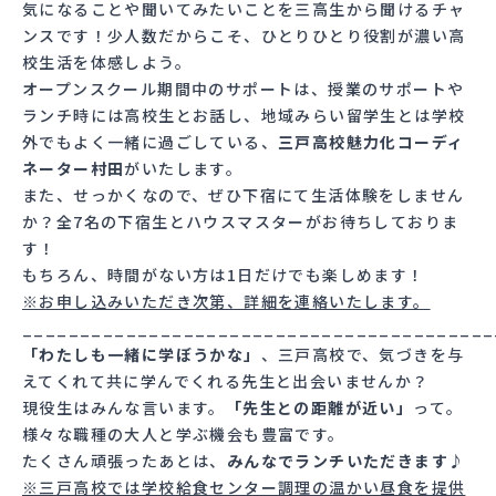
気になることや聞いてみたいことを三高生から聞けるチャ
ンスです！少人数だからこそ、ひとりひとり役割が濃い高
校生活を体感しよう。
オープンスクール期間中のサポートは、授業のサポートや
ランチ時には高校生とお話し、地域みらい留学生とは学校
外でもよく一緒に過ごしている、
三戸高校魅力化コーディ
ネーター村田
がいたします。
また、せっかくなので、ぜひ下宿にて生活体験をしません
か？全7名の下宿生とハウスマスターがお待ちしておりま
す！
もちろん、時間がない方は1日だけでも楽しめます！
※お申し込みいただき次第、詳細を連絡いたします。
_________________________________________
「わたしも一緒に学ぼうかな」
、三戸高校で、気づきを与
えてくれて共に学んでくれる先生と出会いませんか？
現役生はみんな言います。
「先生との距離が近い」
って。
様々な職種の大人と学ぶ機会も豊富です。
たくさん頑張ったあとは、
みんなでランチいただきます♪
※三戸高校では学校給食センター調理の温かい昼食を提供