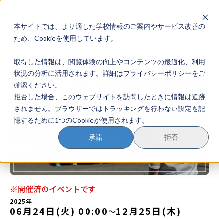
本サイトでは、より適した学校情報のご案内やサービス改善の
地域みらい留学のすすめかた
ため、Cookieを使用しています。
取得した情報は、閲覧体験の向上やコンテンツの最適化、利用
地域みらい留学とは
状況の分析に活用されます。詳細はプライバシーポリシーをご
確認ください。
学校を探す
拒否した場合、このウェブサイトを訪問したときに情報は追跡
されません。ブラウザーではトラッキングを行わない設定を記
イベントを探す
憶するために1つのCookieが使用されます。
おためし地域留学
承諾
拒否
マガジン
奨学金について
※開催済のイベントです
2025年
06月24日(火) 00:00
12月25日(木)
〜
？
イベント参加方法