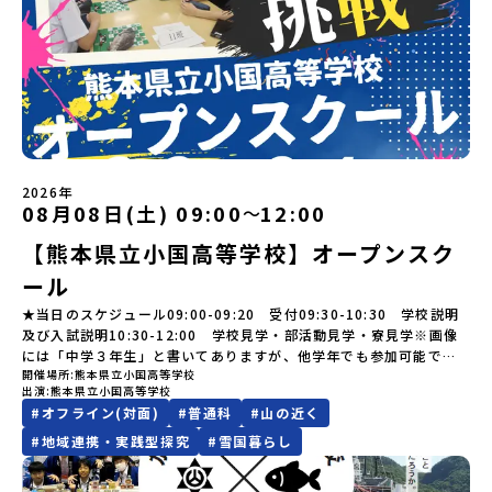
り -学校周辺散策「ペンションで夕食」「2日目の振り返り」 -みん
ただいたメールアドレス宛に「当選／落選メール」をお送りいたし
ら、人々の間で大切に守り受け継がれ、厳しい大自然と向き合い、
限りです。PC・スマートフォンからお申込ください。申込後の内容
なで振り返り対話＜3日目＞（AM）「大更駅複合施設の見学」「振
ます。当選者は、メールに記載された「当選確認フォーム」に3日以
山・海・川がもたらす恵みに深く感謝しながら生きていく姿勢は今
変更はできません。お申込時は、メールアドレスの入力間違いにご
り返りワークショップ」 -個人での振り返り -グループでの振り
内に回答いただき、確認フォームの提出をもって参加確定とさせて
も息づく「命の循環」です。日本遺産にも認定されている「サケ」
注意ください。・宿泊について１室に複数(同性2～4名程度)で宿泊
返り「お土産・昼食」（PM） 解散 ※天候の状況や参加人数によっ
いただきます。当選確認フォームの期日までにご回答いただけない
の伝統産業や、雄大な知床の裾野で命を育む酪農の歴史など、自然
いただく予定です。・食事アレルギー対応について個別の詳細なア
てプログラムを変更する場合がございます。参加概要【開催場所】
場合は、当選を取り消しとさせていただきます。当選取り消しがあ
の営みの一部として共生してきた風土が存在します。標津高校で
レルギー対応希望にはお応えしかねる場合がございます。対応が必
岩手県八幡平市【実施日程】8月3日（月）〜8月5日（水）※参加が
った場合は、繰り上げ当選者へご連絡させていただきます。登録メ
は、地域と連携して「食」を考える「フードデザイン」の授業がお
要な場合は必ず事前にご相談ください。・参加取消や急遽参加でき
確定した方には7月9日(木) 18:30～20：00に 「参加者向け事前オ
ールアドレスの変更をご希望の場合は下記の地域みらい留学公式
すすめの一つです。生徒たちが地元の素材を活かしたメニュー開発
なくなった場合について参加決定後の参加お取り消しはご遠慮下さ
ンラインセッション」をご案内する予定です。【集合場所・時間】
LINEよりご連絡をお願いします。※受信制限設定をしていると、通
を行い、町内の学校給食に「標高給食DAY」としてオリジナル給食
い。やむを得ないお取り消しの場合はお早めに事務局までご連絡く
盛岡駅 8月3日(月)12:00 集合【解散場所・時間】盛岡駅 8月5日(水)
知メールをお受け取りいただけません。その場合は、
を提供しています。地域のイベントにも出展して広く地元の方へ届
ださい。・キャンセルポリシーやむを得ない参加お取り消しの場
2026年
14:30 解散【対象】中学2年生、中学3年生【宿泊先】ペンションき
「@miratabi.jp」からのメールを受信できるよう設定をお願いいた
ける活動を行っています。今回のプログラムでは、この取り組みを
合、以下のルールに沿って対応させていただきます。ご了承くださ
08月08日(土) 09:00
12:00
〜
らく※1室に複数(同性2～4名程度)で宿泊いただく予定です。【旅行
します。※結果に関する個別のお問合せにはお答えしておりません
行う高校生たちと一緒に夕食づくりを体験。地域の食文化と向き合
い。プログラム開催日の前日＜7月27日＞から、【キャンセルのご連
代金】無料※旅行代金に含まれる費用のうち、以下の内容が無料と
ので、ご了承ください。・お申し込みについてお申込はお一人様1回
っている先輩から直接話を聞くことができます🎵先輩たちとの交流
絡日：お支払いいただく旅行代金】・21日目にあたる日以前：無
【熊本県立小国高等学校】オープンスク
なります：・宿泊費（2泊分）・プログラム内のアクティビティ・体
限りです。PC・スマートフォンからお申込ください。申込後の内容
は、きっと「未来へのヒント」が見つかるきっかけになります。そ
料・20日目-8日目：20％・7日目-2日目：30％・プログラム開始日
験費用・一部の食事代*以下の費用は参加者のご負担となります・集
ール
変更はできません。お申込時は、メールアドレスの入力間違いにご
んな他にはないスペシャルな魅力がギュッと詰まった北海道標津町
の前日：40％・プログラム開始日当日：50％・ご連絡無しでの不参
合場所までの往復交通費・お土産代や自由時間の個人飲食費などの
注意ください。・宿泊について１室に複数(同性2～4名程度)で宿泊
でアクティビティをしたり、五感で感じるフィールドワークをしな
加またはプログラム開始後の解除：100％・催行中止について天候な
★当日のスケジュール09:00-09:20 受付09:30-10:30 学校説明
個人的費用【募集人数】最大10名（お申し込み多数の場合は抽選の
いただく予定です。・食事アレルギー対応について個別の詳細なア
がら「雄大な自然と生き物」「伝統的な産業と人々の暮らし」の魅
どの状況等によって開催を見合わせる可能性があります。その場合
及び入試説明10:30-12:00 学校見学・部活動見学・寮見学※画像
上決定）【参加者決定】お申し込み多数の場合は、締め切り後1週間
レルギー対応希望にはお応えしかねる場合がございます。対応が必
力に触れ一緒に探求しませんか？体験のおすすめポイント体験プロ
は原則、開催日1週間前までにご連絡いたします。又、最少催行人数
には「中学３年生」と書いてありますが、他学年でも参加可能で
を目途に当落結果をご連絡いたします。【申し込み締切】6月8日
要な場合は必ず事前にご相談ください。・参加取消や急遽参加でき
グラム内容（予定）＜１日目＞（PM）「オリエンテーション・自己
に達しなかった場合は、開催日3週間前までに催行中止の旨をメール
開催場所
熊本県立小国高等学校
す！
(月)12：00 から 6月22日(月) 12：00まで疑問も不安もワクワクに
なくなった場合について参加決定後の参加お取り消しはご遠慮下さ
紹介ワーク」「サーモン科学館見学」 -「鮭の聖地・しべつ」の歴
にてご連絡いたします。・よくあるご質問その他、よくあるご質問
出演
熊本県立小国高等学校
変える！「おためし地域留学」ステップアップ説明会プログラムの
い。やむを得ないお取り消しの場合はお早めに事務局までご連絡く
史や成り立ちを知る「夕食」 -高校生も一緒にみんなで夕食「1日
についてはこちらをご確認ください。運営団体について＜プログラ
#
オフライン(対面)
#
普通科
#
山の近く
内容を詳しく知りたい方や、お申し込みを迷われている方向けに
ださい。・キャンセルポリシーやむを得ない参加お取り消しの場
目の振り返り会」＜2日目＞（AM）「 ポー川史跡公園散策または渓
ム主催：一般財団法人地域・教育魅力化プラットフォーム＞「意志
#
地域連携・実践型探究
#
雪国暮らし
Zoomでのオンライン配信を行います。知りたい情報のレベルに合
合、以下のルールに沿って対応させていただきます。ご了承くださ
流釣り体験」 -1万年前の縄文文化に触れる -渓流釣りで自然を満
ある若者にあふれる持続可能な地域・社会をつくる」というビジョ
わせて、以下の2つのステップをご活用ください。【STEP 1】全体
い。プログラム開催日の前日＜8月2日＞から、【キャンセルのご連
喫（PM）「地引網体験」 -地元の方との交流「自由時間：海の公
ンを掲げ、2017年3月に島根県に設立した教育事業団体です。日本
オンライン説明会（アーカイブ動画を公開中！）〜まずは「おため