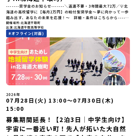
緒に探求できます。ただ体験するだけじゃなくて、 “どうしてこの形
-------奨学金のお知らせ-------＼返還不要・3年間最大72万／💡北
なんだろう？” “自分だったらどんなデザインにする？” そんなふう
海道の高校留学に【毎月2万円】の給付型奨学金～夢に向かって一歩
に考える時間も、このプログラムの大切なポイントです。ここで出
踏み出す、あなたの未来を応援！～ 詳細・条件はこちらから------
会う人や体験が、自分の「好き」や「未来」につながるかもしれま
開催場所
北海道平取町
---------------------------＜体験費・宿泊費が無料＞累計3,000万
せん。この町でしかできない、ちょっと特別な体験を、ぜひ楽しん
出演
北海道平取高等学校
部以上販売された大人気マンガ「ゴールデンカムイ」の実写版映画
でみませんか？体験のおすすめポイント体験プログラム内容（予
#
オフライン(対面)
に登場する町！北海道の「アイヌ文化継承の地」で自然や食を体験
定）＜１日目＞（PM）「オリエンテーション・自己紹介ワーク」
してみませんか？「地元以外の地域の暮らしが気になる。いつか留
「有田工業高校見学」 -陶芸技術をまなぶ！「セラミック科」のま
学してみたい！」「アイヌ文化の歴史や、マンガに登場する世界を
なび場を体験 -デザインセンスをまなぶ！「デザイン科」のまなび
自分の手で探求したい！」「自然が好きでもっと触れてあそびた
場を体験「フィールドワーク」 -有田の歴史ある名所巡り -有田
い！」そんな中学生のみなさんにおすすめ！「おためし地域留学体
の歴史的な町並みを体感する「有田焼絵付けアクティビティ」 -職
験」は、日本全国約200の高校と連携し、地域の枠を超えて学校生活
人さんからまなぶ！有田焼伝統の「絵付け」体験ワークショップ
を送る「地域みらい留学」をプチ体験できるプログラムです。はじ
（協力：clay studio）「みんなで楽しもう！BBQ」 -BBQづく
めてのひとり旅でも安心！現地でもスタッフがしっかりとサポート
り -仲間や地元の高校生、町の大人たちと交流・対話＜２日目＞
いたします。今回のフィールドは「北海道平取町（びらとりちょ
（AM）「1日目の振り返り」「ワークショップ」 -ゲスト講師によ
う）」北海道の南に位置する平取町（びらとりちょう）。壮大な自
るワークショプ「全体の振り返りワーク」 -みんなで振り返り対話
然と「アイヌ文化」が継承されている町として広く知られていま
（PM）「ランチ/お土産タイム」解散※天候の状況や参加人数によ
2026年
す。町名の「平取（びらとり）」は、アイヌ語「ピラ・ウトゥル」
07月28日(火) 13:00〜07月30日(木)
ってプログラムを変更する場合がございます。参加概要【開催場
（崖の間を意味）という言葉から名付けられました。見上げるほど
所】佐賀県 有田町（ありたちょう）【実施日程】7月4日（土）〜7
15:00
大きな山々が連なる「幌尻岳（ぽろしりだけ）」の景色は絶景！日
月5日（日）※参加が確定した方には6月5日（金） 18:30～20:00に
本一の広さを誇る「すずらん」が咲く花畑や、和牛がのんびりと過
「参加者向け事前オンライン研修」をご案内する予定です。必ず参
募集期間延長！【2泊3日｜中学生向け】
ごす放牧地。日本一の清流に選ばれたこともある、ヤマメやニジマ
加をお願いします。【集合場所・時間】7月4日(土) 12：00 JR有田
宇宙に一番近い町！先人が拓いた大自然
スが泳ぐ「沙流川（さるがわ）」。他の地域では見ることのできな
駅※12：00までにJR有田駅に到着する便で手配ください。【解散場
い圧倒的スケールの自然を味わうことができます。さらに、源義経
所・時間】7月5日(日) 13：00頃 JR有田駅【対象】中学2年生、中