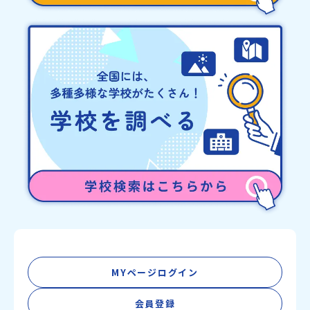
くる」というビジョンを掲げ、2017年3月に島根県に設立した教育
事業団体です。日本全国約200の高校と連携しながら、中学卒業後に
地域の枠を越えて生徒一人ひとりの夢や価値観に合った地域・学校
で1〜3年間過ごすことができるシステム「地域みらい留学」をはじ
めとした、教育事業や地域活性モデルをつくり続けています。名
称：一般財団法人地域・教育魅力化プラットフォーム設 立：2017
年3月代表者：岩本 悠所在地：〒690-0842 島根県松江市東本町二
丁目25-6 みらいBASE2階 その他所在地公式HP：http://c-
platform.or.jp/お問い合わせ先担当：小川・小原E-mail：
info@miratabi.jp「おためし地域留学体験」のプログラム開催情報
を公式LINEにて配信中！ぜひご登録ください♪地域みらい留学公式
LINE
MYページログイン
会員登録