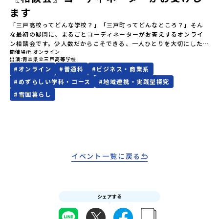
します。※結果に関する個別のお問合せにはお答えしておりません
日のプログラムの中身をお伝えします。日時：6月10日(水) 19：
ます
ので、ご了承ください。・お申し込みについてお申込はお一人様1回
00〜20：00内容：どんなところ？プログラム詳細解説、質疑応答紹
「三戸高校ってどんな学校？」「三戸町ってどんなところ？」そん
限りです。PC・スマートフォンからお申込ください。申込後の内容
介地域：鹿児島県出水市・出水工業高校/北海道標津町/岩手県八幡
な最初の疑問に、まるごとコーディネーターがお答えするオンライ
変更はできません。お申込時は、メールアドレスの入力間違いにご
平市/愛媛県鬼北町＊4つの地域のプログラムを1時間でぎゅっとお届
ン相談会です。少人数だからこそできる、一人ひとりを大切にした
注意ください。・宿泊について１室に複数(同性2～4名程度)で宿泊
けします。お申し込み：https://c-mirai.jp/events/064069お気
開催場所
オンライン
学び。地域の人と関わりながら、自分のやりたいことに挑戦してい
いただく予定です。・食事アレルギー対応について個別の詳細なア
軽にどうぞ！「はじめての一人旅だけど大丈夫？」「どんな体験が
出演
青森県立三戸高等学校
ける環境。そして、学校のことだけでなく、町の雰囲気や人のあた
レルギー対応希望にはお応えしかねる場合がございます。対応が必
できるの？」そんな保護者様の不安や、中学生のみなさんの素朴な
#
オンライン
#
普通科
#
ビジネス・商業系
たかさまで伝わるのが三戸高校の魅力です。はじめて地域みらい留
要な場合は必ず事前にご相談ください。・参加取消や急遽参加でき
疑問にスタッフが直接お答えします。チャットでの質問も可能です
学を知った方にもわかりやすく、学校の特色、学び、暮らし、地域
なくなった場合について参加決定後の参加お取り消しはご遠慮下さ
#
めずらしい学科・コース
#
地域連携・実践型探究
ので、ぜひご自宅からリラックスしてご参加ください。▼お申し込
との関わり方をまとめてご紹介します。「まずは全体を知りたい」
い。やむを得ないお取り消しの場合はお早めに事務局までご連絡く
み前に必ずご確認ください・参加規約への同意プログラムへの参加
#
雪国暮らし
という中学生・保護者の方におすすめです。※各回定員は3組までで
ださい。・キャンセルポリシーやむを得ない参加お取り消しの場
申し込みいただく前に、「お申し込みに関する各規約」への同意が
す。※時間変更のご希望や、「学習面を中心に聞きたい」「地域と
合、以下のルールに沿って対応させていただきます。ご了承くださ
必須となります。ご確認ください。・抽選による参加者決定につい
の関わりを詳しく知りたい」などがありましたら、以下問い合わせ
い。プログラム開催日の前日＜8月2日＞から、【キャンセルのご連
てお申込みいただいた方の中から抽選の上、締め切り日から1週間を
先までお気軽にご連絡ください。問い合わせ先
絡日：お支払いいただく旅行代金】・21日目にあたる日以前：無
目途に、お申し込み時に記入いただいたメールアドレス宛に「当選
♪~~~~~♪~~~~~♪~~~~~~~~~三戸高校コーディネーター村田 修
料・20日目-8日目：20％・7日目-2日目：30％・プログラム開始日
／落選メール」をお送りいたします。当選者は、メールに記載され
子 むらた しゅうこ〒039-0198青森県三戸郡三戸町大字在府小路町
の前日：40％・プログラム開始日当日：50％・ご連絡無しでの不参
た「当選確認フォーム」に３日以内に回答いただき、確認フォーム
４３℡ 0179-20-1157(代表)✉
加またはプログラム開始後の解除：100％・催行中止について天候な
イベント一覧に戻る
の提出をもって参加確定とさせていただきます。当選確認フォーム
shuko.murata0109@gmail.comURL
どの状況等によって開催を見合わせる可能性があります。その場合
の期日までにご回答いただけない場合は、当選を取り消しとさせて
https://sites.google.com/view/muratashuko♪~~~~~♪~~~~~
は原則、開催日1週間前までにご連絡いたします。又、最少催行人数
いただきます。当選取り消しがあった場合は、繰り上げ当選者へご
に達しなかった場合は、開催日3週間前までに催行中止の旨をメール
連絡させていただきます。登録メールアドレスの変更をご希望の場
にてご連絡いたします。・よくあるご質問その他、よくあるご質問
合は下記の地域みらい留学公式LINEよりご連絡をお願いします。※
シェアする
についてはこちらをご確認ください。運営団体について＜プログラ
受信制限設定をしていると、通知メールをお受け取りいただけませ
ム主催：一般財団法人地域・教育魅力化プラットフォーム＞「意志
ん。その場合は、「@miratabi.jp」からのメールを受信できるよう