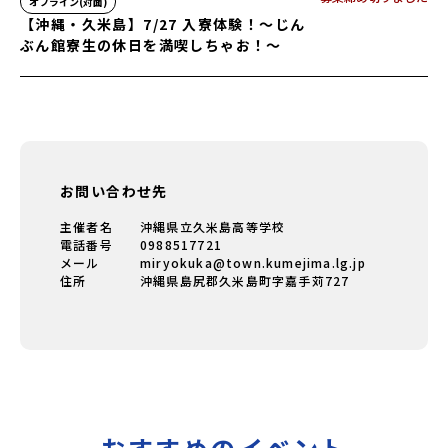
オフライン(対面)
【沖縄・久米島】7/27 入寮体験！〜じん
ぶん館寮生の休日を満喫しちゃお！〜
お問い合わせ先
主催者名
沖縄県立久米島高等学校
電話番号
0988517721
メール
miryokuka@town.kumejima.lg.jp
住所
沖縄県島尻郡久米島町字嘉手苅727
おすすめのイベント