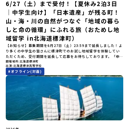
定をしていると、通知メールをお受け取りいただけません。その場
象】中学生2～3年生【宿泊先】現在調整中※1室に複数名(同性)で宿
6/27（土）まで受付！【夏休み2泊3日
を行います。知りたい情報のレベルに合わせて、以下の2つのステッ
ことのできるユニークな町です。「十和田八幡平（とわだはちまん
合は、「@miratabi.jp」からのメールを受信できるよう設定をお願
泊いただく予定です。【旅行代金】無料※旅行代金に含まれる費用
プをご活用ください。【STEP 1】全体オンライン説明会（アーカイ
｜中学生向け】「日本遺産」が残る町！
たい）国立公園」では登山やトレッキング、「安比高原（あっぴこ
いいたします。※結果に関する個別のお問合せにはお答えしており
のうち、以下の内容が無料となります：・宿泊費（2泊分）・プログ
ブ動画を公開中！）〜まずは「おためし地域留学」を知りたい方
うげん）スキー場」は日本国内最大級のスキーリゾートとして有名
ませんので、ご了承ください。・お申し込みについてお申込はお一
ラム内のアクティビティ・体験費用・一部の食事代*以下の費用は参
へ〜日本全国20以上の地域から選んで参加できる「おためし地域留
山・海・川の自然がつなぐ「地域の暮ら
で、一年中自然アクティビティを楽しむことができます！そして八
人様1回限りです。PC・スマートフォンからお申込ください。申込
加者のご負担となります・集合場所までの往復交通費・お土産代や
学」の全体像や魅力について、説明会を開催しました。中学生一人
幡平市にある「松川地熱発電所」は、日本で初めて「地球のチカラ
しと命の循環」にふれる旅（おためし地
後の内容変更はできません。お申込時は、メールアドレスの入力間
自由時間の個人飲食費などの個人的費用【募集人数】最大10名（お
での参加にあたり、保護者様が特に気になる「安全面」や「事務局
を電気に変えた」場所！八幡平の地下からわき出す蒸気をそのまま
違いにご注意ください。・宿泊について１室に複数(同性2～4名程
申し込み多数の場合は抽選の上決定）【参加者決定】お申し込み多
のサポート体制」についても詳しく解説しています。ぜひ、ご自宅
域留学 in北海道標津町）
電気に変える「地球・自然にやさしい最先端のエネルギー」を生み
度)で宿泊いただく予定です。・食事アレルギー対応について個別の
数の場合は、締め切り後1週間を目途に当落結果をご連絡いたしま
からお気軽にご視聴ください。🎬 [アーカイブ動画を視聴す
出す挑戦をしてきた町です。今回のプログラムでは、この松川地熱
詳細なアレルギー対応希望にはお応えしかねる場合がございます。
す。【申し込み受付期間】6月1日(月)12：00 から 6月15日(月)
【お知らせ】募集期間を6月27日（土）23:59まで延長しました！よ
る]YouTube：https://youtu.be/Yt8nd04aNgA?
発電所から吹き出す地熱蒸気を使った「アート体験」をすることが
対応が必要な場合は必ず事前にご相談ください。・参加取消や急遽
12：00まで疑問も不安もワクワクに変える！「おためし地域留学」
り多くの中学生の皆さんに標津町でのお試し地域留学を体験してい
si=e5erbspvwz5O8_uF 【STEP 2】大樹町プログラム説明会〜
できます。世界でここだけ！地球のチカラを使った幻想的なグラデ
参加できなくなった場合について参加決定後の参加お取り消しはご
ステップアップ説明会プログラムの内容を詳しく知りたい方や、お
ただくため、受付期間を延長して応募をお待ちしております。「申
「大樹町」の内容を具体的に深掘りしたい方へ〜全体説明を聞いた
ーションのアートづくりをぜひ体験してみてください！さらに八幡
遠慮下さい。やむを得ないお取り消しの場合はお早めに事務局まで
開催場所
北海道標津町
申し込みを迷われている方向けにZoomでのオンライン配信を行い
し込みのタイミングを逃してしまった」という方も、この機会にぜ
うえで、「大樹町では具体的に何をするの？」「どんな町なの？」
平市は自然（山）の恵みを生かした料理がとても美味しい地域で
出演
北海道標津高等学校
ご連絡ください。・キャンセルポリシーやむを得ない参加お取り消
ます。知りたい情報のレベルに合わせて、以下の2つのステップをご
ひ一歩踏み出してみませんか？※都合により締め切りを早める場合
という疑問にお答えする説明会です。大樹町ならではの豊かな文化
す。みなさんの地元の味とは違う「岩手の郷土料理」を味わって楽
#
オフライン(対面)
しの場合、以下のルールに沿って対応させていただきます。ご了承
活用ください。【STEP 1】全体オンライン説明会（アーカイブ動画
がございます。お早目にご応募ください！-------奨学金のお知らせ-
や、2泊3日のプログラムの中身をたっぷりとお伝えします。日
しんでください🎵今回はこの大自然や文化が魅力的な八幡平市で、
ください。プログラム開催日の前日＜7月17日＞から、【キャンセル
を公開中！）〜まずは「おためし地域留学」を知りたい方へ〜日本
------＼返還不要・3年間最大72万／💡北海道の高校留学に【毎月2
時： 5月13日(水) 19：00〜19：40内 容： 大樹町ってどんなとこ
日本全国から集まる中学生や「平舘（たいらだて）高校」の高校生
のご連絡日：お支払いいただく旅行代金】・21日目にあたる日以
全国20以上の地域から選んで参加できる「おためし地域留学」の全
万円】の給付型奨学金～夢に向かって一歩踏み出す、あなたの未来
ろ？プログラム詳細解説、質疑応答お申し込み：https://c-
と一緒にさまざまなアクティビティを体験していただきます。他に
前：無料・20日目-8日目：20％・7日目-2日目：30％・プログラム
体像や魅力について、説明会を開催しました。中学生一人での参加
を応援！～ 詳細・条件はこちらから-----------------------------
mirai.jp/events/002112お気軽にどうぞ！「はじめての一人旅だ
はないスペシャルな魅力がギュッと詰まった岩手県八幡平市で五感
開始日の前日：40％・プログラム開始日当日：50％・ご連絡無しで
にあたり、保護者様が特に気になる「安全面」や「事務局のサポー
----＜体験費・宿泊費が無料！＞一万年前から続く自然と人の暮らし
けど大丈夫？」「どんな体験ができるの？」そんな保護者様の不安
を使いながら、まちの魅力を一緒に探究してみませんか？地域と一
の不参加またはプログラム開始後の解除：100％・催行中止について
ト体制」についても詳しく解説しています。ぜひ、ご自宅からお気
が今も残る町！広大な自然と生き物とともに生きる豊かさに触れ、
や、中学生のみなさんの素朴な疑問にスタッフが直接お答えしま
体になり「開拓者精神」を育む！「平舘（たいらだて）高校」と
天候などの状況等によって開催を見合わせる可能性があります。そ
軽にご視聴ください。🎬 [アーカイブ動画を視聴する]YouTube：
まちの暮らしを一緒に体験してみませんか？「地元以外の地域の暮
す。チャットでの質問も可能ですので、ぜひご自宅からリラックス
は？今回のプログラムを一緒に過ごしてくれる高校生は「平舘（た
の場合は原則、開催日1週間前までにご連絡いたします。又、最少催
https://youtu.be/Yt8nd04aNgA?si=e5erbspvwz5O8_uF
らしが気になる。いつか留学してみたい！」「大自然と生き物が好
してご参加ください。▼お申し込み前に必ずご確認ください・参加
いらだて）高校」の生徒たち。この高校の特徴は「地域と一体にな
行人数に達しなかった場合は、開催日3週間前までに催行中止の旨を
【STEP 2】出水市・出水工業高校プログラム説明会〜「出水市・出
き！興味がある！」「自分の進学や将来の可能性をもっとひらきた
規約への同意プログラムへの参加申し込みいただく前に、「お申し
った探究教育」と「自分で考えて動くチカラを大切にしている」こ
メールにてご連絡いたします。・よくあるご質問その他、よくある
水工業高校」の内容を具体的に深掘りしたい方へ〜全体説明を聞い
い！」そんな中学生のみなさんにおすすめ！「おためし地域留学体
込みに関する各規約」への同意が必須となります。ご確認くださ
と。地元の地熱発電や観光などの産業や文化のテーマで、生徒たち
ご質問についてはこちらをご確認ください。運営団体について＜プ
たうえで、「出水市では具体的に何をするの？」「どんな町な
験」は、日本全国約200の高校と連携し、地域の枠を超えて学校生活
い。・抽選による参加者決定についてお申込みいただいた方の中か
2026年