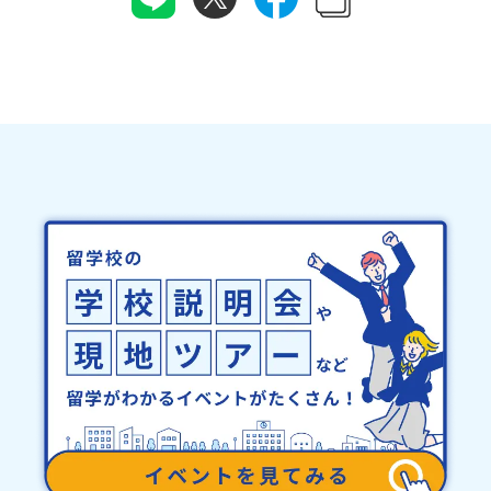
ある若者にあふれる持続可能な地域・社会をつくる」というビジョ
設定をお願いいたします。※結果に関する個別のお問合せにはお答
ンを掲げ、2017年3月に島根県に設立した教育事業団体です。日本
えしておりませんので、ご了承ください。・お申し込みについてお
全国約200の高校と連携しながら、中学卒業後に地域の枠を越えて生
申込はお一人様1回限りです。PC・スマートフォンからお申込くだ
徒一人ひとりの夢や価値観に合った地域・学校で1〜3年間過ごすこ
さい。申込後の内容変更はできません。お申込時は、メールアドレ
とができるシステム「地域みらい留学」をはじめとした、教育事業
スの入力間違いにご注意ください。・宿泊について１室に複数(同性
や地域活性モデルをつくり続けています。名 称：一般財団法人地
2～4名程度)で宿泊いただく予定です。・食事アレルギー対応につい
域・教育魅力化プラットフォーム設 立：2017年3月代表者：岩本
て個別の詳細なアレルギー対応希望にはお応えしかねる場合がござ
悠所在地：〒690-0842 島根県松江市東本町二丁目25-6 みらい
います。対応が必要な場合は必ず事前にご相談ください。・参加取
BASE2階 その他所在地公式HP：http://c-platform.or.jp/お問い
消や急遽参加できなくなった場合について参加決定後の参加お取り
合わせ先担当：小川・小原E-mail：info@miratabi.jp「おためし
消しはご遠慮下さい。やむを得ないお取り消しの場合はお早めに事
地域留学体験」のプログラム開催情報を公式LINEにて配信中！ぜひ
務局までご連絡ください。・キャンセルポリシーやむを得ない参加
ご登録ください♪地域みらい留学公式LINE
お取り消しの場合、以下のルールに沿って対応させていただきま
す。ご了承ください。プログラム開催日の前日＜8月3日＞から、
【キャンセルのご連絡日：お支払いいただく旅行代金】・21日目に
あたる日以前：無料・20日目-8日目：20％・7日目-2日目：30％・
プログラム開始日の前日：40％・プログラム開始日当日：50％・ご
連絡無しでの不参加またはプログラム開始後の解除：100％・催行中
止について天候などの状況等によって開催を見合わせる可能性があ
ります。その場合は原則、開催日1週間前までにご連絡いたします。
又、最少催行人数に達しなかった場合は、開催日3週間前までに催行
中止の旨をメールにてご連絡いたします。・よくあるご質問その
他、よくあるご質問についてはこちらをご確認ください。運営団体
について＜プログラム主催：一般財団法人地域・教育魅力化プラッ
トフォーム＞「意志ある若者にあふれる持続可能な地域・社会をつ