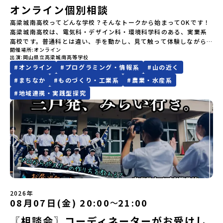
す。2泊3日のプログラムの中身をお伝えします。日時：6月10日(水)
ンを掲げ、2017年3月に島根県に設立した教育事業団体です。日本
年生【宿泊先】民宿 船長の家※1室に複数(同性2～4名程度)で宿泊
オンライン個別相談
19：00〜20：00内容：どんなところ？プログラム詳細解説、質疑
全国約200の高校と連携しながら、中学卒業後に地域の枠を越えて生
いただく予定です。【旅行代金】無料※旅行代金に含まれる費用の
応答紹介地域：鹿児島県出水市・出水工業高校/北海道標津町/岩手
高梁城南高校ってどんな学校？そんなトークから始まってOKです！
徒一人ひとりの夢や価値観に合った地域・学校で1〜3年間過ごすこ
うち、以下の内容が無料となります：・宿泊費（2泊分）・プログラ
県八幡平市/愛媛県鬼北町＊4つの地域のプログラムを1時間でぎゅっ
高梁城南高校は、電気科・デザイン科・環境科学科のある、実業系
とができるシステム「地域みらい留学」をはじめとした、教育事業
ム内のアクティビティ・体験費用・一部の食事代*以下の費用は参加
とお届けします。お申し込み：https://c-
高校です。普通科とは違い、手を動かし、見て触って体験しながら
や地域活性モデルをつくり続けています。名 称：一般財団法人地
者のご負担となります・集合場所までの往復交通費・お土産代や自
mirai.jp/events/064069お気軽にどうぞ！「はじめての一人旅だ
開催場所
オンライン
学べるので、座学より実習多め！自分の「好き」を目一杯楽しみな
域・教育魅力化プラットフォーム設 立：2017年3月代表者：岩本
由時間の個人飲食費などの個人的費用【募集人数】最大10名（お申
出演
岡山県立高梁城南高等学校
けど大丈夫？」「どんな体験ができるの？」そんな保護者様の不安
がら、先の進路も広がるかも！？今年度から新たに「株式会社」を
悠所在地：〒690-0842 島根県松江市東本町二丁目25-6 みらい
し込み多数の場合は抽選の上決定）【参加者決定】お申し込み多数
#
オンライン
#
プログラミング・情報系
#
山の近く
や、中学生のみなさんの素朴な疑問にスタッフが直接お答えしま
設立！自ら稼ぐことも学べちゃいます！高梁城南高校についてはこ
BASE2階公式HP：http://c-platform.or.jp/お問い合わせ先担
の場合は、締め切り後1週間を目途に当落結果をご連絡いたします。
す。チャットでの質問も可能ですので、ぜひご自宅からリラックス
ちらのHPから↓https://www.jonan.okayama-c.ed.jp「高梁城
#
まちなか
#
ものづくり・工業系
#
農業・水産系
当：小川・小原E-mail：info@miratabi.jp「おためし地域留学体
【申し込み受付期間】6月8日(月)12：00 から 6月22日(月) 12：00
してご参加ください。▼お申し込み前に必ずご確認ください・参加
南高校について、もっと知りたい！」そう思った方は、ぜひ個別に
験」のプログラム開催情報を公式LINEにて配信中！ぜひご登録くだ
まで疑問も不安もワクワクに変える！「おためし地域留学」ステッ
#
地域連携・実践型探究
規約への同意プログラムへの参加申し込みいただく前に、「お申し
ご相談ください。・岡山県以外から進学するにはどんな手続きが必
さい♪地域みらい留学公式LINE
プアップ説明会プログラムの内容を詳しく知りたい方や、お申し込
込みに関する各規約」への同意が必須となります。ご確認くださ
要？・学校でどんなことが学べるのか、具体的に教えて！・入学
みを迷われている方向けにZoomでのオンライン配信を行います。
い。・抽選による参加者決定についてお申込みいただいた方の中か
後、どんな場所に住むのか？・一人暮らしって本当にできるように
知りたい情報のレベルに合わせて、以下の2つのステップをご活用く
ら抽選の上、締め切り日から1週間を目途に、お申し込み時に記入い
なるの？実際に入学した際のイメージをもっと具体的に知りたい方
ださい。【STEP 1】全体オンライン説明会（アーカイブ動画を公開
ただいたメールアドレス宛に「当選／落選メール」をお送りいたし
にオススメです。＊全国募集で入学した生徒のサポートをしてい
中！）〜まずは「おためし地域留学」を知りたい方へ〜日本全国20
ます。当選者は、メールに記載された「当選確認フォーム」に３日
る、暮らしサポーターともお話しできます。楽しい学校生活・授業
以上の地域から選んで参加できる「おためし地域留学」の全体像や
以内に回答いただき、確認フォームの提出をもって参加確定とさせ
についてはこちらのInstagramからも確認できます
魅力について、説明会を開催しました。中学生一人での参加にあた
ていただきます。当選確認フォームの期日までにご回答いただけな
↓https://www.instagram.com/t.jonanfhj/個別相談をご希望の
り、保護者様が特に気になる「安全面」や「事務局のサポート体
い場合は、当選を取り消しとさせていただきます。当選取り消しが
際には、申込後に日時の調整をさせていただきます。お気軽に申し
制」についても詳しく解説しています。ぜひ、ご自宅からお気軽に
あった場合は、繰り上げ当選者へご連絡させていただきます。登録
込みください！あなたの疑問を解決する「JONANとつながるオンラ
ご視聴ください。🎬 [アーカイブ動画を視聴する]YouTube：
メールアドレスの変更をご希望の場合は下記の地域みらい留学公式
イン説明会」へぜひご参加ください！
2026年
https://youtu.be/Yt8nd04aNgA?si=e5erbspvwz5O8_uF
08月07日(金) 20:00
21:00
LINEよりご連絡をお願いします。※受信制限設定をしていると、通
〜
【STEP 2】プログラム説明会〜「標津町」の内容をもっと知りした
知メールをお受け取りいただけません。その場合は、
い方へ〜全体説明を聞いたうえで、「プログラムで何をするの？」
〖相談会〗コーディネーターがお受けし
「@miratabi.jp」からのメールを受信できるよう設定をお願いいた
「どんなまちなの？」という疑問にお答えする詳細配信です。2泊3