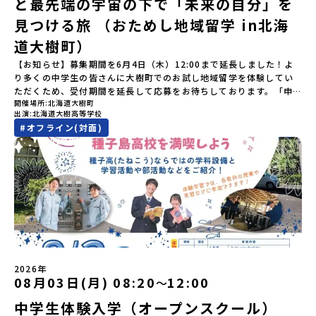
と最先端の宇宙の下で「未来の自分」を
（みなもとのよしつね）とも縁が深いとされている地域で、義経を
学3年生【宿泊先】ありこや（佐賀県西松浦郡有田町）※地域みらい
祀った神社や公園などが存在し、アイヌ民族と日本の歴史を交差す
見つける旅 （おためし地域留学 in北海
留学生が活用している宿泊施設（シェアハウス）です。※1室1名で
る瞬間を肌で体感できる町です。北の大地で育まれた「アイヌ文
宿泊いただく予定です。 【旅行代金】無料※旅行代金に含まれる費
道大樹町）
化」とは？「アイヌ」の文化は北海道を中心とした北部周辺で、先
用のうち、以下の内容が無料となります：・宿泊費（1泊分）・プロ
住民族である「アイヌ民族」によって大切に育まれてきた文化で
グラム内のアクティビティ・体験費用・一部の食事代*以下の費用は
【お知らせ】募集期間を6月4日（木）12:00まで延長しました！よ
す。日本語とは異なる響きを持つ「アイヌ語」や、自然界のあらゆ
参加者のご負担となります・集合場所までの往復交通費・お土産代
り多くの中学生の皆さんに大樹町でのお試し地域留学を体験してい
る物に「魂」が宿ると考える「精神文化」、祭りや家庭での行事な
や自由時間の個人飲食費などの個人的費用【募集人数】最大5名（お
ただくため、受付期間を延長して応募をお待ちしております。「申
どに踊られる「古式舞踊」、独特の文様による刺繍（ししゅう）、
開催場所
北海道大樹町
申し込み多数の場合は抽選の上決定）【参加者決定】お申し込み多
し込みのタイミングを逃してしまった」という方も、この機会にぜ
木彫り等の工芸など、ユニークな文化が存在します。アイヌ文化で
出演
北海道大樹高等学校
数の場合は、締め切り後1週間を目途に当落結果をご連絡いたしま
ひ一歩踏み出してみませんか？※都合により締め切りを早める場合
は、人間のまわりに存在する生き物や自然のチカラ、暮らしの道具
#
オフライン(対面)
す。【申し込み受付期間】5月7日(木)12：00 から 5月21日(木)
がございます。お早目にご応募ください！-------------------------
のうち、人間にとって大切な役割を持っているものを「カムイ」と
12：00まで疑問も不安もワクワクに変える！「おためし地域留学」
-------------------＼返還不要・3年間最大72万／💡北海道の高校留
呼んでいます。いつも自分たちを見守ってくれているもの、例え
ステップアップ説明会プログラムの内容を詳しく知りたい方や、お
学に【毎月2万円】の給付型奨学金～夢に向かって一歩踏み出す、あ
ば、身近な動植物や、暮らしに欠かせない火、水、風、そして雄大
申し込みを迷われている方向けにZoomでのオンライン配信を行い
なたの未来を応援！～ 詳細・条件はこちらから------------------
な山や川などもすべて「カムイ」です。この文化と精神性をテーマ
ます。知りたい情報のレベルに合わせて、以下の2つのステップをご
--------------------------ーーーーーーーーーーーーーーーーーー
にした大人気マンガ「ゴールデンカムイ」は、累計3000万部以上販
活用ください。【STEP 1】全体オンライン説明会〜まずは「おため
ーーーーーーーーーーーーーー＜体験費・宿泊費が無料！＞民間ロ
売され、2026年3月に映画の続編も公開されるなど注目を集めてい
し地域留学」を知りたい方へ〜日本全国20以上の地域から選んで参
ケットの打ち上げ成功で話題になった町！ 北海道の「宇宙版シリコ
ます。今回は、平取町の中でもアイヌ文化に触れることのできる
加できる「おためし地域留学」の全体像や魅力について、説明会を
ンバレー」を目指す大樹町で、最先端テクノロジーとどこまでも続
「二風谷（にぶたに）コタン」へ出発！アイヌの家や暮らし、食な
開催しました。中学生一人での参加にあたり、保護者様が特に気に
く大自然を肌で感じてみませんか？「地元以外の地域の暮らしが気
どを体感することができます。ぜひ現地で味わってみてください
なる「安全面」や「事務局のサポート体制」についても詳しく解説
になる。いつか留学してみたい！」「自分の進学や将来の可能性を
🎵（写真撮影：志鎌康平）未来の自分をイメージする。地元の高校
しています。ぜひ、ご自宅からお気軽にご視聴ください。▶︎ [アーカ
もっとひらきたい！ 」「自然が好きでもっと触れてあそびたい！」
2026年
生との特別な交流この旅の大きな魅力は、地元の「平取高校」の先
イブ動画を視聴する]YouTube：
そんな中学生のみなさんにおすすめ！「おためし地域留学体験」
08月03日(月) 08:20
12:00
〜
輩たちと過ごす時間です。 ただ校舎を眺める見学ではありません。
https://youtu.be/Yt8nd04aNgA?
は、日本全国約200の高校と連携し、地域の枠を超えて学校生活を送
高校生が自ら企画したアクティビティを通じて、年の近い先輩たち
中学生体験入学（オープンスクール）
si=e5erbspvwz5O8_uF【STEP 2】有田町プログラム説明会〜
る「地域みらい留学」をプチ体験できるプログラムです。はじめて
と本音で交流することができます。魅力的な大人たちと対話をしな