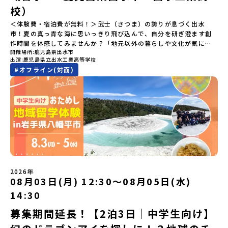
空港※12：00までに新千歳空港に到着する便で手配ください。【解
「@miratabi.jp」からのメールを受信できるよう設定をお願いいた
のロケット発射場の適地として全国・アジア各国からも大きな注目
校）
散場所・時間】7月20日(祝月) 15：00頃 新千歳空港※16：00以降
します。※結果に関する個別のお問合せにはお答えしておりません
を集めています 今回は、そんな大樹町の過去から未来へ繋がるフロ
に新千歳空港を出発する便で手配ください。【対象】中学2年生、中
＜体験費・宿泊費が無料！＞武士（さつま）の誇りが息づく出水
ので、ご了承ください。・お申し込みについてお申込はお一人様1回
ンティアスピリッツに触れるアクティビティへ出発！農業からロケ
学3年生【宿泊先】ゲストハウス ヤント※ドミトリータイプの2段ベ
市！夏の真っ青な海に思いっきり飛び込んで、自分を研ぎ澄ます創
限りです。PC・スマートフォンからお申込ください。申込後の内容
ットまで本物の現場を体感し、他では味わえない体験を五感をフル
ッド（1室2～4名）で宿泊いただく予定です。【旅行代金】無料※旅
作時間を体感してみませんか？「地元以外の暮らしや文化が気にな
変更はできません。お申込時は、メールアドレスの入力間違いにご
につかって楽しむことができます🎵大樹高校は、農業から宇宙まで
行代金に含まれる費用のうち、以下の内容が無料となります・宿泊
開催場所
鹿児島県出水市
る。いつか留学してみたい！」「自分の進学や将来の可能性をもっ
注意ください。・宿泊について１室に複数(同性2～4名程度)で宿泊
「町のぜんぶが教科書」！大樹高校の学びは、ただ教室の机に座っ
出演
鹿児島県立出水工業高等学校
費（2泊分）・プログラム内のアクティビティ・体験費用・一部の食
とひらきたい！」「ものづくりや工業高校に興味がある！」そんな
いただく予定です。・食事アレルギー対応について個別の詳細なア
ているだけではありません！農業や漁業から、最先端の宇宙科学ま
#
オフライン(対面)
事代※以下の費用は参加者のご負担となります・集合場所までの往
中学生のみなさんにおすすめ！「おためし地域留学」は、日本全国
レルギー対応希望にはお応えしかねる場合がございます。対応が必
で「町のぜんぶが教科書」 です。先輩たちは「地域探究」の授業
復交通費・お土産代や自由時間の個人飲食費などの個人的費用【募
約200の高校と連携し、地域の枠を超えて学校生活を送る「地域みら
要な場合は必ず事前にご相談ください。・参加取消や急遽参加でき
や、放課後の「地域探究サークル」を通して、学校の外へどんどん
集人数】最大10名（お申し込み多数の場合は抽選の上決定）【参加
い留学」をプチ体験できるプログラムです。はじめてのひとり旅で
なくなった場合について参加決定後の参加お取り消しはご遠慮下さ
飛び出し町の人たちと一緒にリアルな課題解決にチャレンジしてい
者決定】お申し込み多数の場合は、締め切り後1週間を目途に当落結
も安心！現地でもスタッフがしっかりとサポートいたします。今回
い。やむを得ないお取り消しの場合はお早めに事務局までご連絡く
ます。そんな先輩たちとの交流がきっと「未来の自分」のヒントが
果をご連絡いたします。【申し込み受付締切】4月30日(木)12：00
のフィールドは「鹿児島県 出水市（いずみし）出水工業高校」出水
ださい。・キャンセルポリシーやむを得ない参加お取り消しの場
見つかるはず！ あたたかい町の人たちや先輩たちとの出会いが待っ
から 5月14日(木) 12：00まで疑問も不安もワクワクに変える！「お
市（いずみし）は、鹿児島県の玄関口にあるまち。ここでしか見ら
合、以下のルールに沿って対応させていただきます。ご了承くださ
ている北海道大樹町へ、あなたの世界をグッと広げる特別な旅に出
ためし地域留学」ステップアップ説明会プログラムの内容を詳しく
れない景色と、地元の人たちがずっと大切にしてきたものがありま
い。プログラム開催日の前日＜7月3日＞から、【キャンセルのご連
発しませんか？ 体験のおすすめポイント体験プログラム内容（予
知りたい方や、お申し込みを迷われている方向けにZoomでのオン
す。400年前から続く「武士の道」を歩く昔、武士たちがまちを守る
絡日：お支払いいただく旅行代金】・21日目にあたる日以前：無
定）＜１日目＞（PM）「オリエンテーション・自己紹介ワーク」
ライン配信を行います。知りたい情報のレベルに合わせて、以下の2
ために築いた「出水麓（いずみふもと）武家屋敷群」。今も残る約
料・20日目-8日目：20％・7日目-2日目：30％・プログラム開始日
「大樹町の自然を満喫」 -先人の知恵と夢を体験「砂金堀」 -川
つのステップをご活用ください。【STEP 1】全体オンライン説明会
150軒のお屋敷のほとんどに、今も人が住んでいます。400年前の武
の前日：40％・プログラム開始日当日：50％・ご連絡無しでの不参
遊び「1日を振り返るーみんなで体験シェア」＜2日目＞（AM）「大
（アーカイブ動画を公開中！）〜まずは「おためし地域留学」を知
士が歩いた道を、自分の足で歩く。まるで、まち全体がタイムカプ
加またはプログラム開始後の解除：100％・催行中止について天候な
樹高校見学・寮見学」 -大樹高校の特徴を知る学校体験 -高校生
2026年
りたい方へ〜日本全国20以上の地域から選んで参加できる「おため
セル。真っ青な海へダイブ！目の前に広がる八代海（やつしろか
08月03日(月) 12:30〜08月05日(水)
どの状況等によって開催を見合わせる可能性があります。その場合
との対話「大樹町の魅力を体験①」 -大樹町ならではのランチ＆ス
し地域留学」の魅力を凝縮したアーカイブ動画をご覧いただけま
い）は穏やかなリアス式海岸。海に沈む夕日は一生に一度は見てお
は原則、開催日1週間前までにご連絡いたします。又、最少催行人数
イーツ（PM）「大樹町の魅力を体験②」 -大樹町宇宙交流センタ
14:30
す。初めての一人旅への不安や、事務局のサポート体制、安全面に
きたい景色です。出水工業高校は、「建築科」と「機械電気科」の2
に達しなかった場合は、開催日3週間前までに催行中止の旨をメール
ーSORA見学 -モデルロケットを飛ばしてみよう！「みんなで
ついても詳しく解説しています。🎬 [アーカイブ動画を視聴す
つの学科。金属加工、電気工作、建物のデザインにチャレンジでき
にてご連絡いたします。・よくあるご質問その他、よくあるご質問
BBQ」 -さらに仲間や地元の高校生、町の大人たちと交流＜3日目
募集期間延長！【2泊3日｜中学生向け】
る]YouTube：https://youtu.be/Yt8nd04aNgA?
る環境。「高校生ものづくりコンテスト」の木材加工部門で九州大
についてはこちらをご確認ください。運営団体について＜プログラ
＞（AM）「3日間の振り返りワーク」 -みんなで振り返り対話「牧
si=e5erbspvwz5O8_uF【STEP 2】平取町プログラム説明会〜
会2位に輝くなど、先輩たちの実力はホンモノ！この旅では自分の手