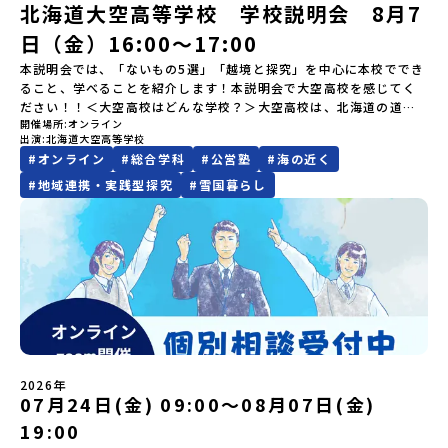
します。※結果に関する個別のお問合せにはお答えしておりません
行う高校生たちと一緒に夕食づくりを体験。地域の食文化と向き合
い。プログラム開催日の前日＜7月27日＞から、【キャンセルのご連
北海道大空高等学校 学校説明会 8月7
代金】無料※旅行代金に含まれる費用のうち、以下の内容が無料と
ので、ご了承ください。・お申し込みについてお申込はお一人様1回
っている先輩から直接話を聞くことができます🎵先輩たちとの交流
絡日：お支払いいただく旅行代金】・21日目にあたる日以前：無
なります：・宿泊費（2泊分）・プログラム内のアクティビティ・体
日（金）16:00〜17:00
限りです。PC・スマートフォンからお申込ください。申込後の内容
は、きっと「未来へのヒント」が見つかるきっかけになります。そ
料・20日目-8日目：20％・7日目-2日目：30％・プログラム開始日
験費用・一部の食事代*以下の費用は参加者のご負担となります・集
変更はできません。お申込時は、メールアドレスの入力間違いにご
んな他にはないスペシャルな魅力がギュッと詰まった北海道標津町
の前日：40％・プログラム開始日当日：50％・ご連絡無しでの不参
本説明会では、「ないもの5選」「越境と探究」を中心に本校ででき
合場所までの往復交通費・お土産代や自由時間の個人飲食費などの
注意ください。・宿泊について１室に複数(同性2～4名程度)で宿泊
でアクティビティをしたり、五感で感じるフィールドワークをしな
加またはプログラム開始後の解除：100％・催行中止について天候な
ること、学べることを紹介します！本説明会で大空高校を感じてく
個人的費用【募集人数】最大10名（お申し込み多数の場合は抽選の
いただく予定です。・食事アレルギー対応について個別の詳細なア
がら「雄大な自然と生き物」「伝統的な産業と人々の暮らし」の魅
どの状況等によって開催を見合わせる可能性があります。その場合
ださい！！＜大空高校はどんな学校？＞大空高校は、北海道の道東
上決定）【参加者決定】お申し込み多数の場合は、締め切り後1週間
レルギー対応希望にはお応えしかねる場合がございます。対応が必
力に触れ一緒に探求しませんか？体験のおすすめポイント体験プロ
は原則、開催日1週間前までにご連絡いたします。又、最少催行人数
開催場所
オンライン
に位置する令和3年度に開校した新しい学校です。現在は、全校生徒
を目途に当落結果をご連絡いたします。【申し込み締切】6月8日
要な場合は必ず事前にご相談ください。・参加取消や急遽参加でき
グラム内容（予定）＜１日目＞（PM）「オリエンテーション・自己
に達しなかった場合は、開催日3週間前までに催行中止の旨をメール
出演
北海道大空高等学校
102人のうち60人が寮で生活しており、全国から多様な個性を持つ
(月)12：00 から 6月22日(月) 12：00まで疑問も不安もワクワクに
なくなった場合について参加決定後の参加お取り消しはご遠慮下さ
紹介ワーク」「サーモン科学館見学」 -「鮭の聖地・しべつ」の歴
にてご連絡いたします。・よくあるご質問その他、よくあるご質問
#
オンライン
#
総合学科
#
公営塾
#
海の近く
生徒が集まっています。大空高校では、自身のエンジンによって推
変える！「おためし地域留学」ステップアップ説明会プログラムの
い。やむを得ないお取り消しの場合はお早めに事務局までご連絡く
史や成り立ちを知る「夕食」 -高校生も一緒にみんなで夕食「1日
についてはこちらをご確認ください。運営団体について＜プログラ
進力を得る「飛行機人」の育成を目指しています。地域での探究活
#
地域連携・実践型探究
#
雪国暮らし
内容を詳しく知りたい方や、お申し込みを迷われている方向けに
ださい。・キャンセルポリシーやむを得ない参加お取り消しの場
目の振り返り会」＜2日目＞（AM）「 ポー川史跡公園散策または渓
ム主催：一般財団法人地域・教育魅力化プラットフォーム＞「意志
動を通して、主体性・協働性・社会性・探究力を身に着け、自分らし
Zoomでのオンライン配信を行います。知りたい情報のレベルに合
合、以下のルールに沿って対応させていただきます。ご了承くださ
流釣り体験」 -1万年前の縄文文化に触れる -渓流釣りで自然を満
ある若者にあふれる持続可能な地域・社会をつくる」というビジョ
い生き方を探っていくことができる人物を育んでいます！ぜひ説明
わせて、以下の2つのステップをご活用ください。【STEP 1】全体
い。プログラム開催日の前日＜8月2日＞から、【キャンセルのご連
喫（PM）「地引網体験」 -地元の方との交流「自由時間：海の公
ンを掲げ、2017年3月に島根県に設立した教育事業団体です。日本
会にご参加ください！＝＝＝＝＝＝＝＝＝＝＝＝＝＝＝＝＝＝＝＝
オンライン説明会（アーカイブ動画を公開中！）〜まずは「おため
絡日：お支払いいただく旅行代金】・21日目にあたる日以前：無
園で高校生とあそぶ！かたる！」 -高校生との交流「みんなで
全国約200の高校と連携しながら、中学卒業後に地域の枠を越えて生
＝＝＝＝＝＝＝＝＝＝＝＝＝＝＝＝＝＝＝＝＝＝＝＝大空高校HP：
し地域留学」を知りたい方へ〜日本全国20以上の地域から選んで参
料・20日目-8日目：20％・7日目-2日目：30％・プログラム開始日
BBQ・花火大会」 -さらにまちの人たちと交流＜3日目＞（AM）
徒一人ひとりの夢や価値観に合った地域・学校で1〜3年間過ごすこ
https://ozora-h.ed.jp/
加できる「おためし地域留学」の全体像や魅力について、説明会を
の前日：40％・プログラム開始日当日：50％・ご連絡無しでの不参
「3日間の振り返りワーク」 -みんなで振り返り対話（PM） 13：
とができるシステム「地域みらい留学」をはじめとした、教育事業
開催しました。中学生一人での参加にあたり、保護者様が特に気に
加またはプログラム開始後の解除：100％・催行中止について天候な
00 解散 (中標津空港 13：30頃到着)※14：50 中標津空港発 (羽田
や地域活性モデルをつくり続けています。名 称：一般財団法人地
なる「安全面」や「事務局のサポート体制」についても詳しく解説
どの状況等によって開催を見合わせる可能性があります。その場合
空港16：45着)便を利用する想定※天候の状況や参加人数によってプ
域・教育魅力化プラットフォーム設 立：2017年3月代表者：岩本
しています。ぜひ、ご自宅からお気軽にご視聴ください。🎬 [アーカ
は原則、開催日1週間前までにご連絡いたします。又、最少催行人数
ログラムを変更する場合がございます。参加概要【開催場所】北海
悠所在地：〒690-0842 島根県松江市東本町二丁目25-6 みらい
イブ動画を視聴する]YouTube：
に達しなかった場合は、開催日3週間前までに催行中止の旨をメール
道標津町【実施日程】8月4日（火）〜 8月6日（木）※参加が確定し
BASE2階 その他所在地公式HP：http://c-platform.or.jp/お問い
https://youtu.be/Yt8nd04aNgA?si=e5erbspvwz5O8_uF
にてご連絡いたします。・よくあるご質問その他、よくあるご質問
た方には7月10日(金) 18：30～20：00に「参加者向け事前オンラ
2026年
合わせ先担当：小川・小原E-mail：info@miratabi.jp「おためし
【STEP 2】プログラム説明会〜「八幡平市」の内容をもっと知りし
07月24日(金) 09:00〜08月07日(金)
についてはこちらをご確認ください。運営団体について＜プログラ
イン研修」をご案内する予定です。必ず参加をお願いします。【集合
地域留学体験」のプログラム開催情報を公式LINEにて配信中！ぜひ
たい方へ〜全体説明を聞いたうえで、「プログラムで何をする
ム主催：一般財団法人地域・教育魅力化プラットフォーム＞「意志
場所・時間】中標津空港 8月4日(火) 14：30 集合【解散場所・時
ご登録ください♪地域みらい留学公式LINE
19:00
の？」「どんなまちなの？」という疑問にお答えする詳細配信で
ある若者にあふれる持続可能な地域・社会をつくる」というビジョ
間】中標津空港 8月6日(木) 13：30 解散【対象】中学2年生、中学3