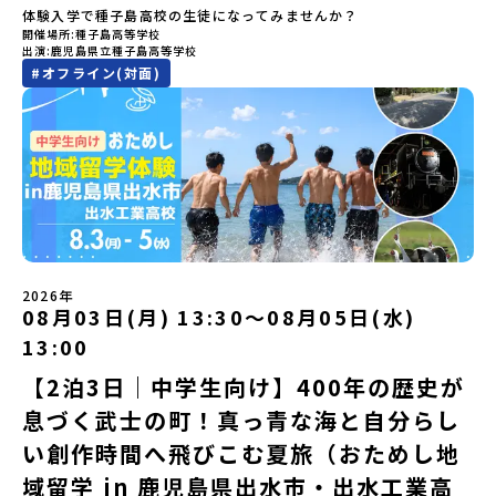
「有田町」の内容を具体的に深掘りしたい方へ〜全体説明を聞いた
のひとり旅でも安心！現地でもスタッフがしっかりとサポートいた
体験入学で種子島高校の生徒になってみませんか？
がら町の歴史や「生き方」を学ぶことができ、大充実の2泊3日にな
うえで、「有田町では具体的に何をするの？」「どんな町なの？」
します。今回のフィールドは「北海道 大樹町（たいきちょう）」北
開催場所
種子島高等学校
ること間違いなし！そんなユニークな魅力がたっぷりつまった北海
という疑問にお答えする説明会です。有田町ならではの豊かな文化
海道の東部、十勝の南部に位置する大樹町（たいきちょう）。西に
出演
鹿児島県立種子島高等学校
道平取町へ、人生の可能性をひらく特別な旅に出発しませんか？体
や、2泊3日のプログラムの中身をたっぷりとお伝えします。日
日高山脈（ひだかさんみゃく）が連なり、東は太平洋に面した自然
#
オフライン(対面)
験のおすすめポイント体験プログラム内容（予定）＜1日目＞
時： 5月11日(月) 19：00〜19：40内 容： 有田町ってどんなとこ
豊かな町です。酪農を主体とした農業や漁業、林業が盛んであると
（PM）「オリエンテーション・自己紹介ワーク」「高校生企画①-
ろ？、プログラム詳細解説、質疑応答お申し込み：https://c-
同時に、「宇宙に一番近い町」として航空宇宙産業の誘致を進める
遊び編-」 -平取高校生と仲を深める「びらとりの歴史・文化を知
mirai.jp/events/068058お気軽にどうぞ！「はじめての一人旅だ
ユニークな顔を持っています 。見上げるほど大きな山々が連なる
る！アイヌ文化フィールドワーク」 -アイヌ文化博物館でアイヌ文
けど大丈夫？」「どんな体験ができるの？」そんな保護者様の不安
「日高山脈（ひだかさんみゃく）」の絶景！牛たちがのんびりと過
化を理解する -アイヌ伝統文化を感じるアクティビティ「1日を振
や、中学生のみなさんの素朴な疑問にスタッフが直接お答えしま
ごす放牧地や、海が見える珍しい温泉。日本一の清流に選ばれたこ
り返るーみんなで体験シェア」＜2日目＞（AM）「平取高校見学・
す。チャットでの質問も可能ですので、ぜひご自宅からリラックス
ともある「歴舟川（れきふねがわ）」。 他の地域では見ることので
寮見学」 -平取高校の特徴を知る学校体験 -在校生との対話「高
してご参加ください。▼お申し込み前に必ずご確認ください・参加
きない圧倒的スケールの自然と、新しい産業が交差する瞬間を肌で
校生企画②-町の紹介編-」 -ビンゴをしながら町を知ろう！（PM）
規約への同意プログラムへの参加申し込みいただく前に、「お申し
体感できる町です。北の大地で脈々と受け継がれる 「フロンティア
「自然と農を感じる！農業アクティビティ」 -平取特産の「びらと
込みに関する各規約」への同意が必須となります。ご確認くださ
スピリッツ」を体感！ 「フロンティアスピリッツ（開拓者精神）」
りトマト」農家体験！ -想いを持って仕事をする大人との交流会
い。・抽選による参加者決定についてお申込みいただいた方の中か
は、大樹町の開拓時代から人々の間で大切に受け継がれてきた精神
「みんなでBBQディナー」 -さらに仲間や地元の高校生、町の大人
2026年
ら抽選の上、締め切り日から1週間を目途に、お申し込み時に記入い
です。どんな困難な状況にも真っ向から立ち向かい、未知の領域へ
08月03日(月) 13:30〜08月05日(水)
たちと交流＜3日目＞（AM）「アイヌが愛した森を散策するフィー
ただいたメールアドレス宛に「当選／落選メール」をお送りいたし
夢を追って挑戦し続ける姿勢や、手つかずの大自然の中で一攫千金
ルドワーク」「3日間の振り返りワーク」 -みんなで振り返り対話
ます。当選者は、メールに記載された「当選確認フォーム」に３日
の夢を抱いて熱中した「砂金掘り」、自らの手で広大な大地を切り
13:00
「ランチ/お土産タイム」（PM） 13：30頃プログラム終了-新千歳
以内に回答いただき、確認フォームの提出をもって参加確定とさせ
拓いてきた農業や漁業の歴史など、夢を追う人々が集まる他の町に
空港には15：00頃に到着予定です。※天候の状況や参加人数によっ
【2泊3日｜中学生向け】400年の歴史が
ていただきます。当選確認フォームの期日までにご回答いただけな
はない風土が存在します。大樹町では、このフロンティアスピリッ
てプログラムを変更する場合がございます。参加概要【開催場所】
い場合は、当選を取り消しとさせていただきます。当選取り消しが
ツが現在、「北海道の小さな町から宇宙を目指す」という新たな夢
息づく武士の町！真っ青な海と自分らし
北海道平取町（びらとりちょう）【実施日程】7月18日(土)～7月20
あった場合は、繰り上げ当選者へご連絡させていただきます。登録
へと繋がっています。 「宇宙版シリコンバレー」の実現を目指し、
日(月祝)※参加が確定した方には6月3日(水) 18：30～20：00に
メールアドレスの変更をご希望の場合は下記の地域みらい留学公式
国内外の宇宙関連企業が集まる宇宙港「北海道スペースポート」の
い創作時間へ飛びこむ夏旅（おためし地
「参加者向け事前オンライン研修」をご案内する予定です。必ず参
LINEよりご連絡をお願いします。※受信制限設定をしていると、通
整備が進められています。 この未来への挑戦の精神は、民間企業に
域留学 in 鹿児島県出水市・出水工業高
加をお願いします。【集合場所・時間】7月18日(土) 12：00 新千歳
知メールをお受け取りいただけません。その場合は、
よる日本初のロケット打ち上げ成功という形で実を結び、世界有数