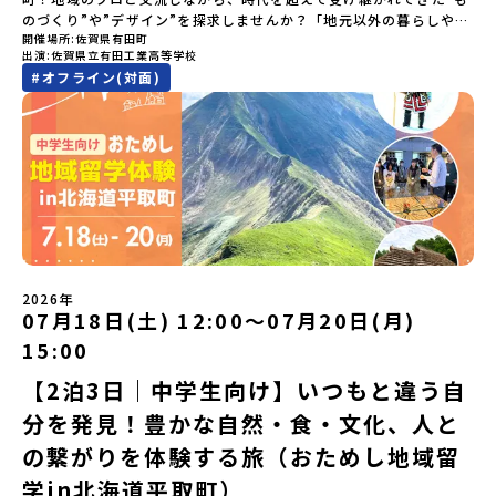
安心のサポート体制・質疑応答※各地域の詳細なプログラムは、以
のづくり”や”デザイン”を探求しませんか？「地元以外の暮らしや文
下の【STEP2】個別説明会にて紹介しています。ーーーーーーーー
開催場所
佐賀県有田町
化が気になる。いつか留学してみたい！」「豊かな自然と伝統文
ーーーーーーーーーーーーーーーー💡疑問も不安もワクワクに変え
出演
佐賀県立有田工業高等学校
化、町並みに興味がある！」「ものづくりやきれいなデザインが好
る！2つのステップ知りたいことに合わせて、2つの説明会をご活用
#
オフライン(対面)
き！」そんな中学生のみなさんにおすすめ！「おためし地域留学体
ください！【STEP1】全体オンライン説明会の視聴（☆上の動画で
験」は、日本全国約200の高校と連携し、地域の枠を超えて学校生活
いつでも視聴可能です） 〜まずは「おためし地域留学」を知りたい
を送る「地域みらい留学」をプチ体験できるプログラムです。はじ
方へ〜プログラムの全体像や魅力、サポート体制について解説しま
めてのひとり旅でも安心！現地でもスタッフがしっかりとサポート
す。 【STEP2】個別プログラム説明会（☆順次ページを公開しま
いたします。今回のフィールドは「佐賀県有田町（ありたちょ
す）〜「地域別のプログラム」を具体的に知りたい方へ〜 「現地で
う）」佐賀県の西部にある有田町は、江戸時代から400年以上続く
は何をするの？」という疑問にお答えする説明会です。その場所な
「窯業（ようぎょう）」の町。 窯（かま）で粘土を焼いてつくるも
らではのプログラムをたっぷりお伝えします！🚩現在公開中の個別
のづくりが、この町の文化として今も受け継がれています。世界で
説明会はこちらから（順次公開予定）【5/7(木)】北海道平取町
も知られる「有田焼」は、この窯業の中から生まれました。長い歴
【5/8(金)】熊本県芦北町▼おためし地域留学の情報▼おためし地域
史の中で積み重ねられてきた技術や工夫、そして“つくる人の想
留学の情報紹介ページ👉【こちらをクリック】「おためし地域留学
い”が、この町には残っています。また、文化施設が「日本遺産」や
体験」のプログラム開催情報を公式LINEにて配信中！ぜひご登録く
2026年
「日本の20世紀遺産」に認定されるなど日本を代表する伝統工芸の
07月18日(土) 12:00〜07月20日(月)
ださい♪気になることや不安な点は、LINEから気軽にご相談くださ
町です。さらに、有田町には「日本の棚田百選」に選ばれた「岳の
い。👉 【LINE登録はこちら】
15:00
棚田（たなだ）」や「名水百選」や「水源の森百選」に選ばれた
「竜門峡（りゅうもんきょう）」など、思わず立ち止まりたくなる
【2泊3日｜中学生向け】いつもと違う自
ような自然も広がり、歴史・文化・自然が重なり合う、“本物”に出
分を発見！豊かな自然・食・文化、人と
会える場所です。そんな歴史・文化が豊かな佐賀県有田町で実際に
町を歩きながら学ぶフィールドワークをしたり、有田焼づくりに関
の繋がりを体験する旅（おためし地域留
わる職人、町で暮らすプロデザイナー、地元の高校で学ぶ生徒など
と交流しながら「伝統的なものづくり」や「未来のデザイン」を一
学in北海道平取町）