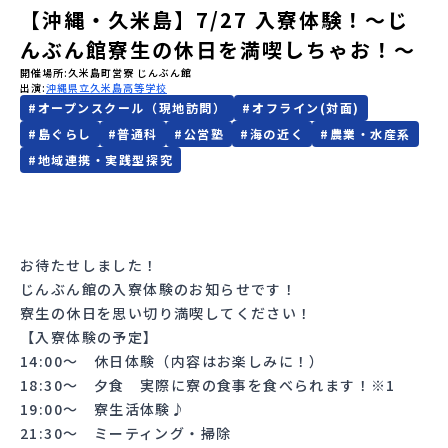
【沖縄・久米島】7/27 入寮体験！〜じ
会員登録
MYページログイン
んぶん館寮生の休日を満喫しちゃお！〜
開催場所
久米島町営寮 じんぶん館
出演
沖縄県立久米島高等学校
#
オープンスクール（現地訪問）
#
オフライン(対面)
#
島ぐらし
#
普通科
#
公営塾
#
海の近く
#
農業・水産系
#
地域連携・実践型探究
お待たせしました！
じんぶん館の入寮体験のお知らせです！
寮生の休日を思い切り満喫してください！
【入寮体験の予定】
14:00〜 休日体験（内容はお楽しみに！）
18:30〜 夕食 実際に寮の食事を食べられます！※1
19:00〜 寮生活体験♪
21:30〜 ミーティング・掃除