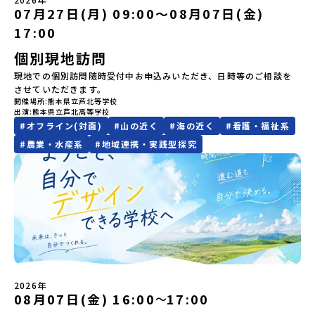
自身が「探究プロジェクト」を企画し取り組むユニークな高校で
ログラム主催：一般財団法人地域・教育魅力化プラットフォーム＞
の？」という疑問にお答えする説明会です。出水市ならではの豊か
を送る「地域みらい留学」をプチ体験できるプログラムです。はじ
07月27日(月) 09:00〜08月07日(金)
ら抽選の上、締め切り日から1週間を目途に、お申し込み時に記入い
す。机の上で勉強するだけではない、実践的な探究やフィールドワ
「意志ある若者にあふれる持続可能な地域・社会をつくる」という
な文化や、2泊3日のプログラムの中身をたっぷりとお伝えします。
めてのひとり旅でも安心！現地でもスタッフがしっかりとサポート
ただいたメールアドレス宛に「当選／落選メール」をお送りいたし
17:00
ークを楽しむことができます。今回は、そんなエネルギッシュに活
ビジョンを掲げ、2017年3月に島根県に設立した教育事業団体で
日 時： 6月9日日(水)19:00-19:45内 容： 出水市ってどんなとこ
いたします。今回のフィールドは「北海道 標津町（しべつちょ
ます。当選者は、メールに記載された「当選確認フォーム」に３日
躍する高校生と一緒に交流したり対話をしながら、町の文化・料理
す。日本全国約200の高校と連携しながら、中学卒業後に地域の枠を
ろ？プログラム詳細解説、質疑応答お申し込み：https://c-
う）」北海道の東に位置する標津町（しべつちょう）は人口 約
以内に回答いただき、確認フォームの提出をもって参加確定とさせ
個別現地訪問
を楽しみ、高校での活動のイメージをもつことができる絶好の機
越えて生徒一人ひとりの夢や価値観に合った地域・学校で1〜3年間
mirai.jp/events/091247お気軽にどうぞ！「はじめての一人旅だ
4,600人の町。東の水平線の奥に見えるのは北方領土の国後島（くな
ていただきます。当選確認フォームの期日までにご回答いただけな
会！この地域でしか味わえない豊かな体験をぜひ楽しんでください
過ごすことができるシステム「地域みらい留学」をはじめとした、
現地での個別訪問随時受付中お申込みいただき、日時等のご相談を
けど大丈夫？」「どんな体験ができるの？」そんな保護者様の不安
しりとう）、西には世界遺産に認定されている秘境・知床半島（し
い場合は、当選を取り消しとさせていただきます。当選取り消しが
🎵体験のおすすめポイント体験プログラム内容（予定）＜1日目＞
教育事業や地域活性モデルをつくり続けています。名 称：一般財
させていただきます。
や、中学生のみなさんの素朴な疑問にスタッフが直接お答えしま
れとこはんとう）、鶴や白鳥など珍しい野鳥の宝庫である野付半島
あった場合は、繰り上げ当選者へご連絡させていただきます。登録
（PM）「オリエンテーション」「地熱染色・発電所見学」 -八幡
団法人地域・教育魅力化プラットフォーム設 立：2017年3月代表
開催場所
熊本県立芦北等学校
す。チャットでの質問も可能ですので、ぜひご自宅からリラックス
（のつけはんとう）をながめることができ、ミルクの里の牧草地が
メールアドレスの変更をご希望の場合は下記の地域みらい留学公式
平市の自然を知る -地球のチカラを使ったアートづくり「ペンショ
出演
熊本県立芦北高等学校
者：岩本 悠所在地：〒690-0842 島根県松江市東本町二丁目25-6
してご参加ください。▼お申し込み前に必ずご確認ください・参加
広がる牛の酪農（らくのう）もさかんで、海と緑と川の自然と生き
LINEよりご連絡をお願いします。※受信制限設定をしていると、通
ンで夕食」「1日目の振り返り」「星空観察」※希望者＜2日目＞
#
オフライン(対面)
#
山の近く
#
海の近く
#
看護・福祉系
みらいBASE2階 その他所在地公式HP：http://c-platform.or.jp/
規約への同意プログラムへの参加申し込みいただく前に、「お申し
物が豊かな町です！標津町はさらに「鮭（さけ）の聖地」としても
知メールをお受け取りいただけません。その場合は、
（AM）「平舘（たいらだて）高校見学」 -高校生活をイメージし
お問い合わせ先担当：小川・小原E-mail：info@miratabi.jp「お
込みに関する各規約」への同意が必須となります。ご確認くださ
有名。江戸時代には将軍家にも贈られたほどで、今では「日本遺
#
農業・水産系
#
地域連携・実践型探究
「@miratabi.jp」からのメールを受信できるよう設定をお願いいた
よう「郷土料理・BBQ」 -高校生・地元の方と交流を深める
ためし地域留学体験」のプログラム開催情報を公式LINEにて配信
い。・抽選による参加者決定についてお申込みいただいた方の中か
産」に登録されています。一万年前から続く伝統的な「鮭」の産業
します。※結果に関する個別のお問合せにはお答えしておりません
（PM）「“八幡平市”体感ワークショップ」 -あけびづるで表札づく
中！ぜひご登録ください♪地域みらい留学公式LINE
ら抽選の上、締め切り日から1週間を目途に、お申し込み時に記入い
とともに人々の豊かな暮らしがあります。一万年前の縄文時代か
ので、ご了承ください。・お申し込みについてお申込はお一人様1回
り -学校周辺散策「ペンションで夕食」「2日目の振り返り」 -みん
ただいたメールアドレス宛に「当選／落選メール」をお送りいたし
ら、人々の間で大切に守り受け継がれ、厳しい大自然と向き合い、
限りです。PC・スマートフォンからお申込ください。申込後の内容
なで振り返り対話＜3日目＞（AM）「大更駅複合施設の見学」「振
ます。当選者は、メールに記載された「当選確認フォーム」に3日以
山・海・川がもたらす恵みに深く感謝しながら生きていく姿勢は今
変更はできません。お申込時は、メールアドレスの入力間違いにご
り返りワークショップ」 -個人での振り返り -グループでの振り
内に回答いただき、確認フォームの提出をもって参加確定とさせて
も息づく「命の循環」です。日本遺産にも認定されている「サケ」
注意ください。・宿泊について１室に複数(同性2～4名程度)で宿泊
返り「お土産・昼食」（PM） 解散 ※天候の状況や参加人数によっ
いただきます。当選確認フォームの期日までにご回答いただけない
の伝統産業や、雄大な知床の裾野で命を育む酪農の歴史など、自然
いただく予定です。・食事アレルギー対応について個別の詳細なア
てプログラムを変更する場合がございます。参加概要【開催場所】
場合は、当選を取り消しとさせていただきます。当選取り消しがあ
の営みの一部として共生してきた風土が存在します。標津高校で
レルギー対応希望にはお応えしかねる場合がございます。対応が必
岩手県八幡平市【実施日程】8月3日（月）〜8月5日（水）※参加が
った場合は、繰り上げ当選者へご連絡させていただきます。登録メ
は、地域と連携して「食」を考える「フードデザイン」の授業がお
要な場合は必ず事前にご相談ください。・参加取消や急遽参加でき
確定した方には7月9日(木) 18:30～20：00に 「参加者向け事前オ
ールアドレスの変更をご希望の場合は下記の地域みらい留学公式
すすめの一つです。生徒たちが地元の素材を活かしたメニュー開発
なくなった場合について参加決定後の参加お取り消しはご遠慮下さ
ンラインセッション」をご案内する予定です。【集合場所・時間】
LINEよりご連絡をお願いします。※受信制限設定をしていると、通
を行い、町内の学校給食に「標高給食DAY」としてオリジナル給食
い。やむを得ないお取り消しの場合はお早めに事務局までご連絡く
2026年
盛岡駅 8月3日(月)12:00 集合【解散場所・時間】盛岡駅 8月5日(水)
知メールをお受け取りいただけません。その場合は、
を提供しています。地域のイベントにも出展して広く地元の方へ届
ださい。・キャンセルポリシーやむを得ない参加お取り消しの場
08月07日(金) 16:00
17:00
〜
14:30 解散【対象】中学2年生、中学3年生【宿泊先】ペンションき
「@miratabi.jp」からのメールを受信できるよう設定をお願いいた
ける活動を行っています。今回のプログラムでは、この取り組みを
合、以下のルールに沿って対応させていただきます。ご了承くださ
らく※1室に複数(同性2～4名程度)で宿泊いただく予定です。【旅行