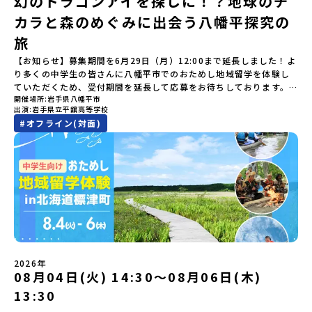
幻のドラゴンアイを探しに！？地球のチ
ム主催：一般財団法人地域・教育魅力化プラットフォーム＞「意志
場の舞台裏。フィールドワーク」 -牧場見学・搾乳体験・動物と触
「平取町」の内容を具体的に深掘りしたい方へ〜全体説明を聞いた
でモノをつくる時間を体験。金属を削ったり、電気を組んだり、木
ある若者にあふれる持続可能な地域・社会をつくる」というビジョ
れ合おう「ランチ/お土産タイム」（PM） 14：00頃プログラム終
カラと森のめぐみに出会う八幡平探究の
うえで、「平取町では具体的に何をするの？」「どんな町なの？」
で形をつくったり。プロの機械にさわれる高校で&quot;自分の手
ンを掲げ、2017年3月に島根県に設立した教育事業団体です。日本
了-とかち帯広空港には15：00頃に到着予定です。※天候の状況や参
という疑問にお答えする説明会です。平取町ならではの豊かな文化
&quot;でモノづくりにチャレンジ。夜には自分だけの「竹灯籠（た
旅
全国約200の高校と連携しながら、中学卒業後に地域の枠を越えて生
加人数によってプログラムを変更する場合がございます。参加概要
や、2泊3日のプログラムの中身をたっぷりとお伝えします。日
けとうろう）」を作って灯りをともします。真っ青な海に思いっき
徒一人ひとりの夢や価値観に合った地域・学校で1〜3年間過ごすこ
【開催場所】北海道大樹町（たいきちょう）【実施日程】7月28日
【お知らせ】募集期間を6月29日（月）12:00まで延長しました！よ
時： 5月7日(木) 19：00〜19：40内 容： 平取町ってどんなとこ
りダイブしたり、全国から集まった仲間や地元の高校生、地域の方
とができるシステム「地域みらい留学」をはじめとした、教育事業
(火)〜 7月30日(木)※参加が確定した方には6月19日(金) 18：30～
り多くの中学生の皆さんに八幡平市でのおためし地域留学を体験し
ろ？、プログラム詳細解説、質疑応答お申し込み：https://c-
たちとワイワイBBQや夕ごはんづくりは一生の思い出になるはず！
や地域活性モデルをつくり続けています。名 称：一般財団法人地
20：00に「参加者向け事前オンライン研修」をご案内する予定で
ていただくため、受付期間を延長して応募をお待ちしております。
mirai.jp/events/002112どちらの説明会でも、お気軽にどうぞ！
ちょっとドキドキするけど、楽しい！に出会う3日間。熱気あふれる
域・教育魅力化プラットフォーム設 立：2017年3月代表者：岩本
す。必ず参加をお願いします。【集合場所・時間】7月28日(火)
開催場所
岩手県八幡平市
「申し込みのタイミングを逃してしまった」という方も、この機会
「はじめての一人旅だけど大丈夫？」「どんな体験ができるの？」
出水市の冒険に飛び込んでみませんか？体験のおすすめポイント体
悠所在地：〒690-0842 島根県松江市東本町二丁目25-6 みらい
13：00 とかち帯広空港※13：00までにとかち帯広空港に到着する
出演
岩手県立平舘高等学校
にぜひ一歩踏み出してみませんか？※都合により締め切りを早める
そんな保護者様の不安や、中学生のみなさんの素朴な疑問にスタッ
験プログラム内容（予定）＜1日目＞（PM）「オリエンテーショ
BASE2階 その他所在地公式HP：http://c-platform.or.jp/お問い
便で手配ください。【解散場所・時間】7月30日(木) 15：00頃 とか
#
オフライン(対面)
場合がございます。お早目にご応募ください！＜体験費・宿泊費が
フが直接お答えします。チャットでの質問も可能ですので、ぜひご
ン・自己紹介ワーク」「みんなで海遊び！」 -心をほぐして、出水
合わせ先担当：小川・小原E-mail：info@miratabi.jp「おためし
ち帯広空港※16：00以降にとかち帯広空港を出発する便で手配くだ
無料＞緑があふれる大自然の町へ！世界でここでしかできない「自
自宅からリラックスしてご参加ください。▼お申し込み前に必ずご
に飛び込む！海を満喫しよう！「みんなで夕食」「1日目の振り返り
地域留学体験」のプログラム開催情報を公式LINEにて配信中！ぜひ
さい。【対象】中学2年生、中学3年生【宿泊先】大樹町ワーキング
然×アートの融合体験」や「自然クラフト」を楽しんでみません
確認ください・参加規約への同意プログラムへの参加申し込みいた
会」＜2日目＞（AM）「出水工業高校のオープンスクールに参
ご登録ください♪地域みらい留学公式LINE
ステイ住宅※1室に複数(同性2～4名程度)で宿泊いただく予定です。
か？「大自然や文化体験が好き！興味がある！」「その地域にしか
だく前に、「お申し込みに関する各規約」への同意が必須となりま
加」 -高校見学 -授業体験（PM）「学校のことを深く知る・もの
【旅行代金】無料※旅行代金に含まれる費用のうち、以下の内容が
ない郷土料理を味わってみたい！」「地元以外の暮らしや文化が気
す。ご確認ください。・抽選による参加者決定についてお申込みい
づくりにチャレンジ！」 -各学科を実際に体験する -ものづくり
無料となります：・宿泊費（2泊分）・プログラム内のアクティビテ
になる。いつか留学してみたい！」そんな中学生のみなさんにおす
ただいた方の中から抽選の上、締め切り日から1週間を目途に、お申
にチャレンジ -竹灯籠づくりを創って灯りをともす「みんなで
ィ・体験費用・一部の食事代*以下の費用は参加者のご負担となりま
すめ！「おためし地域留学体験」は、日本全国約200の高校と連携し
し込み時に記入いただいたメールアドレス宛に「当選／落選メー
BBQ」「2日目の振り返り会」＜3日目＞（AM）「3日間の振り返り
す・集合場所までの往復交通費・お土産代や自由時間の個人飲食費
ながら地域の枠を超えて学校生活を送ることができる「地域みらい
ル」をお送りいたします。当選者は、メールに記載された「当選確
ワーク」 -みんなで振り返り対話（PM） 13:00頃 解散（出水駅）
などの個人的費用【募集人数】最大10名（お申し込み多数の場合は
留学」をプチ体験できるプログラムです。はじめてでも安心！現地
認フォーム」に３日以内に回答いただき、確認フォームの提出をも
※天候の状況や参加人数によってプログラムを変更する場合がござ
抽選の上決定）【参加者決定】お申し込み多数の場合は、締め切り
ではスタッフがしっかりとサポートいたします。今回のフィールド
って参加確定とさせていただきます。当選確認フォームの期日まで
います。参加概要【開催場所】鹿児島県出水市【実施日程】8月3日
後1週間を目途に当落結果をご連絡いたします。【申し込み受付期
は「岩手県八幡平市（はちまんたいし）」岩手県八幡平市（はちま
にご回答いただけない場合は、当選を取り消しとさせていただきま
（月）〜 8月5日（水）※参加が確定した方には7月7日(火) 18:30-
2026年
間】申込期間が延長になりました！5月7日(木)12：00 から 6月4日
んたいし）は北西部にあり、秋田県との県境にある自然豊かな町で
08月04日(火) 14:30〜08月06日(木)
す。当選取り消しがあった場合は、繰り上げ当選者へご連絡させて
20:00に「参加者向け事前オンライン会」をご案内する予定です。必
(木) 12：00まで疑問も不安もワクワクに変える！「おためし地域留
す。町の約83％は「森林」！標高1,000mを超える山岳地帯や高原
いただきます。登録メールアドレスの変更をご希望の場合は下記の
ず参加をお願いします。【集合場所・時間】出水駅 8月3日(月)
学」ステップアップ説明会プログラムの内容を詳しく知りたい方
13:30
もあり緑が豊かな大自然を感じることができ、新緑、山菜の春、花
地域みらい留学公式LINEよりご連絡をお願いします。※受信制限設
13:30 集合【解散場所・時間】出水駅 8月5日(水) 12:00 解散【対
や、お申し込みを迷われている方向けにZoomでのオンライン配信
の夏、紅葉の秋、スキーや樹氷の冬と四季ごとに美しい景色を見る