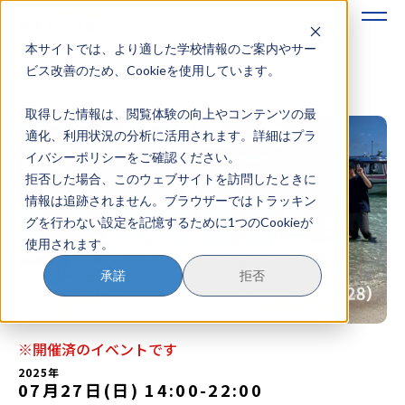
本サイトでは、より適した学校情報のご案内やサー
地域みらい留学のすすめかた
ビス改善のため、Cookieを使用しています。
取得した情報は、閲覧体験の向上やコンテンツの最
地域みらい留学とは
適化、利用状況の分析に活用されます。詳細はプラ
イバシーポリシーをご確認ください。
学校を探す
拒否した場合、このウェブサイトを訪問したときに
情報は追跡されません。ブラウザーではトラッキン
イベントを探す
グを行わない設定を記憶するために1つのCookieが
使用されます。
おためし地域留学
承諾
拒否
マガジン
奨学金について
※開催済のイベントです
2025年
07月27日(日) 14:00
-
22:00
？
イベント参加方法