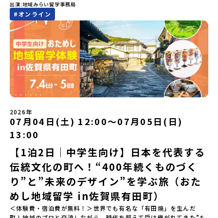
出演
地域みらい留学事務局
あなたの「ワクワク（＝自分軸）」で進路を選ぶ。そんな新しい選
#
オンライン
択肢が、「地域みらい留学」です。「でも、いきなり知らない土地
の高校に進学するなんて不安…」そんな人のために、2泊3日で気軽
にプチ体験できる【おためし地域留学】の魅力を凝縮したオンライ
ン説明会のアーカイブ（録画）を公開中です！✨＼🔥ここがすごい！
🔥／おためし地域留学 3つのワクワク🔥🔥 ①スマホじゃわからない
「圧倒的な感動」！教科書を読むだけじゃわからない、その地域な
らではの大自然や歴史を「五感」でフル体験！カヌーに乗ったり、
伝統文化に触れたり、本物の冒険が待っています！🔥 ②「初めまし
て」が「一生の友達」に変わる！全国から「新しいことに挑戦した
い！」「今の自分を変えたい！」と思っている同世代の中学生が大
集合！地元の高校生と一緒にご飯を食べて語り合えば、たった数日
2026年
で最高の仲間になる！🔥 ③宿泊費・体験費はなんと【無料】！親元
07月04日(土) 12:00〜07月05日(日)
を離れる初めての一人旅でも大丈夫。頼れるスタッフがしっかりサ
13:00
ポートするので安心・安全です！ーーーーーーーーーーーーーーー
ーーーーーーーーー📺 全体オンライン説明会（アーカイブ配信）
【1泊2日｜中学生向け】日本を代表する
2026年4月22日に開催された説明会の録画をご覧いただけます。こ
伝統文化の町へ！“400年続くものづく
の動画を見れば、あなたの「なんとなく不安」が「絶対に行ってみ
たい！」に変わるはず💡お家からリラックスして視聴してみてくだ
り”と”未来のデザイン”を学ぶ旅（おた
さいね😊▶︎全体説明会のアーカイブはこちら（アーカイブを視聴す
る）YouTube：https://youtu.be/Yt8nd04aNgA?
めし地域留学 in佐賀県有田町）
si=e5erbspvwz5O8_uF【アーカイブ内容】・おためし地域留学の
＜体験費・宿泊費が無料！＞世界でも有名な「有田焼」を生んだ
魅力・メリット・2026年度、日本全国20以上の対象地域について・
町！地域のプロと交流しながら、時代を超えて受け継がれてきた”も