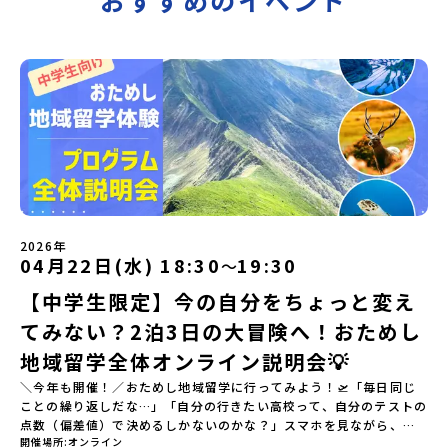
2026年
04月22日(水) 18:30
19:30
〜
【中学生限定】今の自分をちょっと変え
てみない？2泊3日の大冒険へ！おためし
地域留学全体オンライン説明会💡
＼今年も開催！／おためし地域留学に行ってみよう！🛫「毎日同じ
ことの繰り返しだな…」「自分の行きたい高校って、自分のテストの
点数（偏差値）で決めるしかないのかな？」スマホを見ながら、進
開催場所
オンライン
路にモヤモヤしているそこのあなたへ！👀テストの点数ではなく、