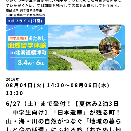
ろ？、プログラム詳細解説、質疑応答お申し込み：https://c-
たちとワイワイBBQや夕ごはんづくりは一生の思い出になるはず！
や地域活性モデルをつくり続けています。名 称：一般財団法人地
20：00に「参加者向け事前オンライン研修」をご案内する予定で
ていただくため、受付期間を延長して応募をお待ちしております。
mirai.jp/events/002112どちらの説明会でも、お気軽にどうぞ！
ちょっとドキドキするけど、楽しい！に出会う3日間。熱気あふれる
域・教育魅力化プラットフォーム設 立：2017年3月代表者：岩本
す。必ず参加をお願いします。【集合場所・時間】7月28日(火)
開催場所
岩手県八幡平市
「申し込みのタイミングを逃してしまった」という方も、この機会
「はじめての一人旅だけど大丈夫？」「どんな体験ができるの？」
出水市の冒険に飛び込んでみませんか？体験のおすすめポイント体
悠所在地：〒690-0842 島根県松江市東本町二丁目25-6 みらい
13：00 とかち帯広空港※13：00までにとかち帯広空港に到着する
出演
岩手県立平舘高等学校
にぜひ一歩踏み出してみませんか？※都合により締め切りを早める
そんな保護者様の不安や、中学生のみなさんの素朴な疑問にスタッ
験プログラム内容（予定）＜1日目＞（PM）「オリエンテーショ
BASE2階 その他所在地公式HP：http://c-platform.or.jp/お問い
便で手配ください。【解散場所・時間】7月30日(木) 15：00頃 とか
#
オフライン(対面)
場合がございます。お早目にご応募ください！＜体験費・宿泊費が
フが直接お答えします。チャットでの質問も可能ですので、ぜひご
ン・自己紹介ワーク」「みんなで海遊び！」 -心をほぐして、出水
合わせ先担当：小川・小原E-mail：info@miratabi.jp「おためし
ち帯広空港※16：00以降にとかち帯広空港を出発する便で手配くだ
無料＞緑があふれる大自然の町へ！世界でここでしかできない「自
自宅からリラックスしてご参加ください。▼お申し込み前に必ずご
に飛び込む！海を満喫しよう！「みんなで夕食」「1日目の振り返り
地域留学体験」のプログラム開催情報を公式LINEにて配信中！ぜひ
さい。【対象】中学2年生、中学3年生【宿泊先】大樹町ワーキング
然×アートの融合体験」や「自然クラフト」を楽しんでみません
確認ください・参加規約への同意プログラムへの参加申し込みいた
会」＜2日目＞（AM）「出水工業高校のオープンスクールに参
ご登録ください♪地域みらい留学公式LINE
ステイ住宅※1室に複数(同性2～4名程度)で宿泊いただく予定です。
か？「大自然や文化体験が好き！興味がある！」「その地域にしか
だく前に、「お申し込みに関する各規約」への同意が必須となりま
加」 -高校見学 -授業体験（PM）「学校のことを深く知る・もの
【旅行代金】無料※旅行代金に含まれる費用のうち、以下の内容が
ない郷土料理を味わってみたい！」「地元以外の暮らしや文化が気
す。ご確認ください。・抽選による参加者決定についてお申込みい
づくりにチャレンジ！」 -各学科を実際に体験する -ものづくり
無料となります：・宿泊費（2泊分）・プログラム内のアクティビテ
になる。いつか留学してみたい！」そんな中学生のみなさんにおす
ただいた方の中から抽選の上、締め切り日から1週間を目途に、お申
にチャレンジ -竹灯籠づくりを創って灯りをともす「みんなで
ィ・体験費用・一部の食事代*以下の費用は参加者のご負担となりま
すめ！「おためし地域留学体験」は、日本全国約200の高校と連携し
し込み時に記入いただいたメールアドレス宛に「当選／落選メー
BBQ」「2日目の振り返り会」＜3日目＞（AM）「3日間の振り返り
す・集合場所までの往復交通費・お土産代や自由時間の個人飲食費
ながら地域の枠を超えて学校生活を送ることができる「地域みらい
ル」をお送りいたします。当選者は、メールに記載された「当選確
ワーク」 -みんなで振り返り対話（PM） 13:00頃 解散（出水駅）
などの個人的費用【募集人数】最大10名（お申し込み多数の場合は
留学」をプチ体験できるプログラムです。はじめてでも安心！現地
認フォーム」に３日以内に回答いただき、確認フォームの提出をも
※天候の状況や参加人数によってプログラムを変更する場合がござ
抽選の上決定）【参加者決定】お申し込み多数の場合は、締め切り
ではスタッフがしっかりとサポートいたします。今回のフィールド
って参加確定とさせていただきます。当選確認フォームの期日まで
います。参加概要【開催場所】鹿児島県出水市【実施日程】8月3日
後1週間を目途に当落結果をご連絡いたします。【申し込み受付期
は「岩手県八幡平市（はちまんたいし）」岩手県八幡平市（はちま
にご回答いただけない場合は、当選を取り消しとさせていただきま
（月）〜 8月5日（水）※参加が確定した方には7月7日(火) 18:30-
2026年
間】申込期間が延長になりました！5月7日(木)12：00 から 6月4日
んたいし）は北西部にあり、秋田県との県境にある自然豊かな町で
08月04日(火) 14:30〜08月06日(木)
す。当選取り消しがあった場合は、繰り上げ当選者へご連絡させて
20:00に「参加者向け事前オンライン会」をご案内する予定です。必
(木) 12：00まで疑問も不安もワクワクに変える！「おためし地域留
す。町の約83％は「森林」！標高1,000mを超える山岳地帯や高原
いただきます。登録メールアドレスの変更をご希望の場合は下記の
ず参加をお願いします。【集合場所・時間】出水駅 8月3日(月)
学」ステップアップ説明会プログラムの内容を詳しく知りたい方
13:30
もあり緑が豊かな大自然を感じることができ、新緑、山菜の春、花
地域みらい留学公式LINEよりご連絡をお願いします。※受信制限設
13:30 集合【解散場所・時間】出水駅 8月5日(水) 12:00 解散【対
や、お申し込みを迷われている方向けにZoomでのオンライン配信
の夏、紅葉の秋、スキーや樹氷の冬と四季ごとに美しい景色を見る
定をしていると、通知メールをお受け取りいただけません。その場
象】中学生2～3年生【宿泊先】現在調整中※1室に複数名(同性)で宿
6/27（土）まで受付！【夏休み2泊3日
を行います。知りたい情報のレベルに合わせて、以下の2つのステッ
ことのできるユニークな町です。「十和田八幡平（とわだはちまん
合は、「@miratabi.jp」からのメールを受信できるよう設定をお願
泊いただく予定です。【旅行代金】無料※旅行代金に含まれる費用
プをご活用ください。【STEP 1】全体オンライン説明会（アーカイ
｜中学生向け】「日本遺産」が残る町！
たい）国立公園」では登山やトレッキング、「安比高原（あっぴこ
いいたします。※結果に関する個別のお問合せにはお答えしており
のうち、以下の内容が無料となります：・宿泊費（2泊分）・プログ
ブ動画を公開中！）〜まずは「おためし地域留学」を知りたい方
うげん）スキー場」は日本国内最大級のスキーリゾートとして有名
ませんので、ご了承ください。・お申し込みについてお申込はお一
ラム内のアクティビティ・体験費用・一部の食事代*以下の費用は参
へ〜日本全国20以上の地域から選んで参加できる「おためし地域留
山・海・川の自然がつなぐ「地域の暮ら
で、一年中自然アクティビティを楽しむことができます！そして八
人様1回限りです。PC・スマートフォンからお申込ください。申込
加者のご負担となります・集合場所までの往復交通費・お土産代や
学」の全体像や魅力について、説明会を開催しました。中学生一人
幡平市にある「松川地熱発電所」は、日本で初めて「地球のチカラ
しと命の循環」にふれる旅（おためし地
後の内容変更はできません。お申込時は、メールアドレスの入力間
自由時間の個人飲食費などの個人的費用【募集人数】最大10名（お
での参加にあたり、保護者様が特に気になる「安全面」や「事務局