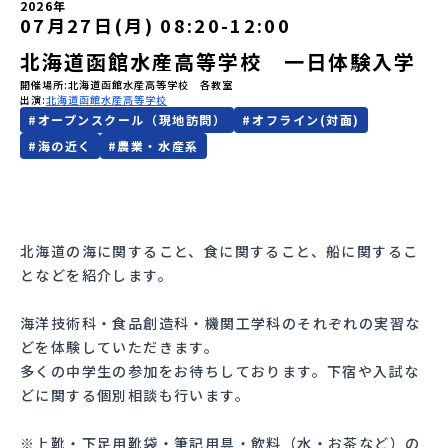
2026年
07月27日(月) 08:20
-
12:00
会員登録
MYページログイン
北海道函館水産高等学校 一日体験入学
開催場所
北海道函館水産高等学校 各教室
出演
北海道函館水産高等学校
#
オープンスクール（現地訪問）
#
オフライン(対面)
#
海の近く
#
農業・水産系
北海道の海に関すること、食に関すること、船に関するこ
となどを紹介します。
海洋技術科・食品創造科・機関工学科のそれぞれの実習な
どを体験していただきます。
多くの中学生の参加をお待ちしております。下宿や入試な
どに関する個別相談も行います。
※上靴・下足用靴袋・筆記用具・飲料（水・お茶など）の