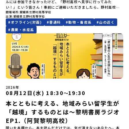
ルには参加できなかったけど、「野村高校へ見学に行ってみた
けど大丈夫？」「どんな体験ができるの？」そんな保護者様の不安
悠所在地：〒690-0842 島根県松江市東本町二丁目25-6 みらい
し込み多数の場合は抽選の上決定）【参加者決定】お申し込み多数
い！」という皆さん！事前にご連絡いただきましたら、野村高校を
や、中学生のみなさんの素朴な疑問にスタッフが直接お答えしま
BASE2階公式HP：http://c-platform.or.jp/お問い合わせ先担
の場合は、締め切り後1週間を目途に当落結果をご連絡いたします。
開催場所
愛媛県立野村高等学校
ご案内いたします！（女子シェアハウスについては生徒不在の場合
す。チャットでの質問も可能ですので、ぜひご自宅からリラックス
当：小川・小原E-mail：info@miratabi.jp「おためし地域留学体
【申し込み受付期間】6月8日(月)12：00 から 6月22日(月) 12：00
出演
愛媛県立野村高等学校
は見学できません）愛媛県では補助金を交付する制度もあります。
してご参加ください。▼お申し込み前に必ずご確認ください・参加
験」のプログラム開催情報を公式LINEにて配信中！ぜひご登録くだ
まで疑問も不安もワクワクに変える！「おためし地域留学」ステッ
#
オフライン(対面)
#
普通科
#
動物・畜産系
#
山の近く
ぜひ、お待ちしています！もちろん、電話やオンラインでも対応い
規約への同意プログラムへの参加申し込みいただく前に、「お申し
さい♪地域みらい留学公式LINE
プアップ説明会プログラムの内容を詳しく知りたい方や、お申し込
たします。お気軽にご連絡ください！
#
農業・水産系
込みに関する各規約」への同意が必須となります。ご確認くださ
みを迷われている方向けにZoomでのオンライン配信を行います。
い。・抽選による参加者決定についてお申込みいただいた方の中か
知りたい情報のレベルに合わせて、以下の2つのステップをご活用く
ら抽選の上、締め切り日から1週間を目途に、お申し込み時に記入い
ださい。【STEP 1】全体オンライン説明会（アーカイブ動画を公開
ただいたメールアドレス宛に「当選／落選メール」をお送りいたし
中！）〜まずは「おためし地域留学」を知りたい方へ〜日本全国20
ます。当選者は、メールに記載された「当選確認フォーム」に３日
以上の地域から選んで参加できる「おためし地域留学」の全体像や
以内に回答いただき、確認フォームの提出をもって参加確定とさせ
魅力について、説明会を開催しました。中学生一人での参加にあた
ていただきます。当選確認フォームの期日までにご回答いただけな
り、保護者様が特に気になる「安全面」や「事務局のサポート体
い場合は、当選を取り消しとさせていただきます。当選取り消しが
制」についても詳しく解説しています。ぜひ、ご自宅からお気軽に
あった場合は、繰り上げ当選者へご連絡させていただきます。登録
ご視聴ください。🎬 [アーカイブ動画を視聴する]YouTube：
メールアドレスの変更をご希望の場合は下記の地域みらい留学公式
https://youtu.be/Yt8nd04aNgA?si=e5erbspvwz5O8_uF
LINEよりご連絡をお願いします。※受信制限設定をしていると、通
【STEP 2】プログラム説明会〜「標津町」の内容をもっと知りした
2026年
知メールをお受け取りいただけません。その場合は、
08月12日(水) 18:30
19:30
〜
い方へ〜全体説明を聞いたうえで、「プログラムで何をするの？」
「@miratabi.jp」からのメールを受信できるよう設定をお願いいた
「どんなまちなの？」という疑問にお答えする詳細配信です。2泊3
本とともに考える、地域みらい留学生が
します。※結果に関する個別のお問合せにはお答えしておりません
日のプログラムの中身をお伝えします。日時：6月10日(水) 19：
ので、ご了承ください。・お申し込みについてお申込はお一人様1回
00〜20：00内容：どんなところ？プログラム詳細解説、質疑応答紹
「越境」するものとは〜黎明書房ラジオ
限りです。PC・スマートフォンからお申込ください。申込後の内容
介地域：鹿児島県出水市・出水工業高校/北海道標津町/岩手県八幡
変更はできません。お申込時は、メールアドレスの入力間違いにご
EP1.（阿賀黎明高校）
平市/愛媛県鬼北町＊4つの地域のプログラムを1時間でぎゅっとお届
注意ください。・宿泊について１室に複数(同性2～4名程度)で宿泊
けします。お申し込み：https://c-mirai.jp/events/064069お気
問いを本棚から。本を読んだだけでは、気が済まないあなたへ。本