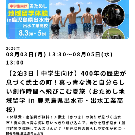
遊び編-」 -平取高校生と仲を深める「びらとりの歴史・文化を知
mirai.jp/events/068058お気軽にどうぞ！「はじめての一人旅だ
ユニークな顔を持っています 。見上げるほど大きな山々が連なる
る！アイヌ文化フィールドワーク」 -アイヌ文化博物館でアイヌ文
けど大丈夫？」「どんな体験ができるの？」そんな保護者様の不安
「日高山脈（ひだかさんみゃく）」の絶景！牛たちがのんびりと過
化を理解する -アイヌ伝統文化を感じるアクティビティ「1日を振
や、中学生のみなさんの素朴な疑問にスタッフが直接お答えしま
ごす放牧地や、海が見える珍しい温泉。日本一の清流に選ばれたこ
り返るーみんなで体験シェア」＜2日目＞（AM）「平取高校見学・
す。チャットでの質問も可能ですので、ぜひご自宅からリラックス
ともある「歴舟川（れきふねがわ）」。 他の地域では見ることので
寮見学」 -平取高校の特徴を知る学校体験 -在校生との対話「高
してご参加ください。▼お申し込み前に必ずご確認ください・参加
きない圧倒的スケールの自然と、新しい産業が交差する瞬間を肌で
校生企画②-町の紹介編-」 -ビンゴをしながら町を知ろう！（PM）
規約への同意プログラムへの参加申し込みいただく前に、「お申し
体感できる町です。北の大地で脈々と受け継がれる 「フロンティア
「自然と農を感じる！農業アクティビティ」 -平取特産の「びらと
込みに関する各規約」への同意が必須となります。ご確認くださ
スピリッツ」を体感！ 「フロンティアスピリッツ（開拓者精神）」
りトマト」農家体験！ -想いを持って仕事をする大人との交流会
い。・抽選による参加者決定についてお申込みいただいた方の中か
は、大樹町の開拓時代から人々の間で大切に受け継がれてきた精神
「みんなでBBQディナー」 -さらに仲間や地元の高校生、町の大人
2026年
ら抽選の上、締め切り日から1週間を目途に、お申し込み時に記入い
です。どんな困難な状況にも真っ向から立ち向かい、未知の領域へ
08月03日(月) 13:30〜08月05日(水)
たちと交流＜3日目＞（AM）「アイヌが愛した森を散策するフィー
ただいたメールアドレス宛に「当選／落選メール」をお送りいたし
夢を追って挑戦し続ける姿勢や、手つかずの大自然の中で一攫千金
ルドワーク」「3日間の振り返りワーク」 -みんなで振り返り対話
ます。当選者は、メールに記載された「当選確認フォーム」に３日
の夢を抱いて熱中した「砂金掘り」、自らの手で広大な大地を切り
13:00
「ランチ/お土産タイム」（PM） 13：30頃プログラム終了-新千歳
以内に回答いただき、確認フォームの提出をもって参加確定とさせ
拓いてきた農業や漁業の歴史など、夢を追う人々が集まる他の町に
空港には15：00頃に到着予定です。※天候の状況や参加人数によっ
【2泊3日｜中学生向け】400年の歴史が
ていただきます。当選確認フォームの期日までにご回答いただけな
はない風土が存在します。大樹町では、このフロンティアスピリッ
てプログラムを変更する場合がございます。参加概要【開催場所】
い場合は、当選を取り消しとさせていただきます。当選取り消しが
ツが現在、「北海道の小さな町から宇宙を目指す」という新たな夢
息づく武士の町！真っ青な海と自分らし
北海道平取町（びらとりちょう）【実施日程】7月18日(土)～7月20
あった場合は、繰り上げ当選者へご連絡させていただきます。登録
へと繋がっています。 「宇宙版シリコンバレー」の実現を目指し、
日(月祝)※参加が確定した方には6月3日(水) 18：30～20：00に
メールアドレスの変更をご希望の場合は下記の地域みらい留学公式
国内外の宇宙関連企業が集まる宇宙港「北海道スペースポート」の
い創作時間へ飛びこむ夏旅（おためし地
「参加者向け事前オンライン研修」をご案内する予定です。必ず参
LINEよりご連絡をお願いします。※受信制限設定をしていると、通
整備が進められています。 この未来への挑戦の精神は、民間企業に
域留学 in 鹿児島県出水市・出水工業高
加をお願いします。【集合場所・時間】7月18日(土) 12：00 新千歳
知メールをお受け取りいただけません。その場合は、
よる日本初のロケット打ち上げ成功という形で実を結び、世界有数
空港※12：00までに新千歳空港に到着する便で手配ください。【解
「@miratabi.jp」からのメールを受信できるよう設定をお願いいた
のロケット発射場の適地として全国・アジア各国からも大きな注目
校）
散場所・時間】7月20日(祝月) 15：00頃 新千歳空港※16：00以降
します。※結果に関する個別のお問合せにはお答えしておりません
を集めています 今回は、そんな大樹町の過去から未来へ繋がるフロ
に新千歳空港を出発する便で手配ください。【対象】中学2年生、中
＜体験費・宿泊費が無料！＞武士（さつま）の誇りが息づく出水
ので、ご了承ください。・お申し込みについてお申込はお一人様1回
ンティアスピリッツに触れるアクティビティへ出発！農業からロケ
学3年生【宿泊先】ゲストハウス ヤント※ドミトリータイプの2段ベ
市！夏の真っ青な海に思いっきり飛び込んで、自分を研ぎ澄ます創
限りです。PC・スマートフォンからお申込ください。申込後の内容
ットまで本物の現場を体感し、他では味わえない体験を五感をフル
ッド（1室2～4名）で宿泊いただく予定です。【旅行代金】無料※旅
作時間を体感してみませんか？「地元以外の暮らしや文化が気にな
変更はできません。お申込時は、メールアドレスの入力間違いにご
につかって楽しむことができます🎵大樹高校は、農業から宇宙まで
行代金に含まれる費用のうち、以下の内容が無料となります・宿泊
開催場所
鹿児島県出水市
る。いつか留学してみたい！」「自分の進学や将来の可能性をもっ
注意ください。・宿泊について１室に複数(同性2～4名程度)で宿泊
「町のぜんぶが教科書」！大樹高校の学びは、ただ教室の机に座っ