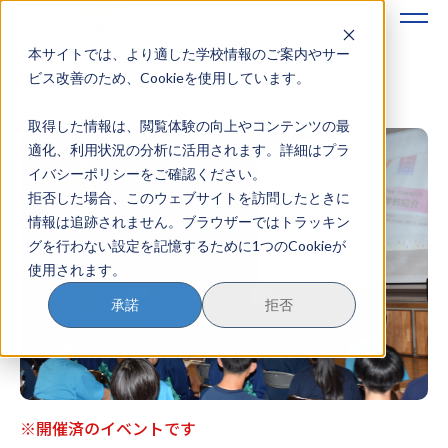
本サイトでは、より適した学校情報のご案内やサー
地域みらい留学のすすめかた
ビス改善のため、Cookieを使用しています。
取得した情報は、閲覧体験の向上やコンテンツの最
地域みらい留学とは
適化、利用状況の分析に活用されます。詳細はプラ
イバシーポリシーをご確認ください。
学校を探す
拒否した場合、このウェブサイトを訪問したときに
情報は追跡されません。ブラウザーではトラッキン
イベントを探す
グを行わない設定を記憶するために1つのCookieが
使用されます。
おためし地域留学
承諾
拒否
マガジン
奨学金について
※開催済のイベントです
？
イベント参加方法