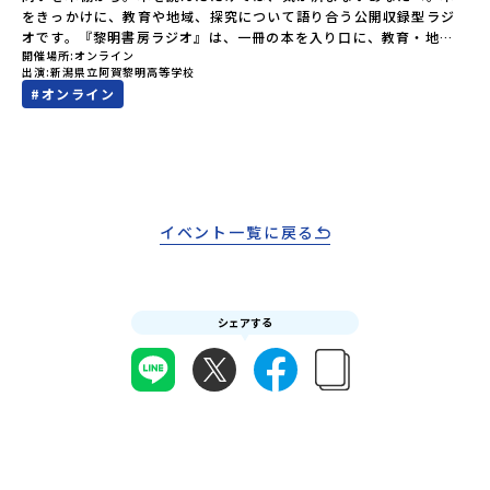
いただく予定です。・食事アレルギー対応について個別の詳細なア
軽にどうぞ！「はじめての一人旅だけど大丈夫？」「どんな体験が
をきっかけに、教育や地域、探究について語り合う公開収録型ラジ
レルギー対応希望にはお応えしかねる場合がございます。対応が必
できるの？」そんな保護者様の不安や、中学生のみなさんの素朴な
オです。『黎明書房ラジオ』は、一冊の本を入り口に、教育・地
要な場合は必ず事前にご相談ください。・参加取消や急遽参加でき
疑問にスタッフが直接お答えします。チャットでの質問も可能です
開催場所
オンライン
域・暮らし・探究などについて対話するラジオ企画です。本の内容
なくなった場合について参加決定後の参加お取り消しはご遠慮下さ
ので、ぜひご自宅からリラックスしてご参加ください。▼お申し込
出演
新潟県立阿賀黎明高等学校
を紹介したり、要約したりする場ではありません。一冊の本が投げ
い。やむを得ないお取り消しの場合はお早めに事務局までご連絡く
み前に必ずご確認ください・参加規約への同意プログラムへの参加
#
オンライン
かける問いをきっかけに、「地域みらい留学とは何か」「高校魅力
ださい。・キャンセルポリシーやむを得ない参加お取り消しの場
申し込みいただく前に、「お申し込みに関する各規約」への同意が
化プロジェクトとは何か」「高校とは、地域にとって、生徒にとっ
合、以下のルールに沿って対応させていただきます。ご了承くださ
必須となります。ご確認ください。・抽選による参加者決定につい
てどんな場所でありたいのか」といったテーマについて、パーソナ
い。プログラム開催日の前日＜8月2日＞から、【キャンセルのご連
てお申込みいただいた方の中から抽選の上、締め切り日から1週間を
リティ同士が自由に語り合います。本が好きな方、教育や地域づく
絡日：お支払いいただく旅行代金】・21日目にあたる日以前：無
目途に、お申し込み時に記入いただいたメールアドレス宛に「当選
りに関心のある方、誰かの考えに触れながら自分の考えを深めたい
料・20日目-8日目：20％・7日目-2日目：30％・プログラム開始日
／落選メール」をお送りいたします。当選者は、メールに記載され
方など、どなたでもお気軽にご参加ください。今回のテーマ：本と
の前日：40％・プログラム開始日当日：50％・ご連絡無しでの不参
た「当選確認フォーム」に３日以内に回答いただき、確認フォーム
ともに考える、地域みらい留学生が「越境」するものとは地域みら
加またはプログラム開始後の解除：100％・催行中止について天候な
イベント一覧に戻る
の提出をもって参加確定とさせていただきます。当選確認フォーム
い留学とは、単に住む場所を変えることなのでしょうか。新しい地
どの状況等によって開催を見合わせる可能性があります。その場合
の期日までにご回答いただけない場合は、当選を取り消しとさせて
域との出会い。 異なる文化や価値観との出会い。 そして、自分自
は原則、開催日1週間前までにご連絡いたします。又、最少催行人数
いただきます。当選取り消しがあった場合は、繰り上げ当選者へご
身との出会い。今回の『黎明書房ラジオ』では、「越境」をキーワ
に達しなかった場合は、開催日3週間前までに催行中止の旨をメール
連絡させていただきます。登録メールアドレスの変更をご希望の場
ードに、地域みらい留学や高校魅力化について考えます。地域を越
にてご連絡いたします。・よくあるご質問その他、よくあるご質問
合は下記の地域みらい留学公式LINEよりご連絡をお願いします。※
シェアする
えること。 学校を越えること。 立場や価値観を越えること。一冊
についてはこちらをご確認ください。運営団体について＜プログラ
受信制限設定をしていると、通知メールをお受け取りいただけませ
の本を手がかりに、「越境」という言葉が私たちに問いかけている
ム主催：一般財団法人地域・教育魅力化プラットフォーム＞「意志
ん。その場合は、「@miratabi.jp」からのメールを受信できるよう
ものを、一緒に探ってみませんか。今回取り上げる本：『君は君の
ある若者にあふれる持続可能な地域・社会をつくる」というビジョ
設定をお願いいたします。※結果に関する個別のお問合せにはお答
人生の主役になれ』（著：鳥羽和久 ちくまプリマ―新書）開催概
ンを掲げ、2017年3月に島根県に設立した教育事業団体です。日本
えしておりませんので、ご了承ください。・お申し込みについてお
要：◼︎日時EP1. 8月12日（水）18:30〜19:30EP2. 8月26日
全国約200の高校と連携しながら、中学卒業後に地域の枠を越えて生
申込はお一人様1回限りです。PC・スマートフォンからお申込くだ
（水）18:30〜19:30◼︎開催方法Zoom（オンライン）◼︎パーソナリ
徒一人ひとりの夢や価値観に合った地域・学校で1〜3年間過ごすこ
さい。申込後の内容変更はできません。お申込時は、メールアドレ
ティ店長：西田 卓司（阿賀黎明高校魅力化 ジェネレーター）お
とができるシステム「地域みらい留学」をはじめとした、教育事業
スの入力間違いにご注意ください。・宿泊について１室に複数(同性
客：大井 麻奈美（阿賀黎明高校 公営塾「黎明学舎」 講師）参加方
や地域活性モデルをつくり続けています。名 称：一般財団法人地
2～4名程度)で宿泊いただく予定です。・食事アレルギー対応につい