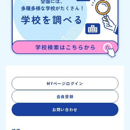
称：一般財団法人地域・教育魅力化プラットフォーム設 立：2017
年3月代表者：岩本 悠所在地：〒690-0842 島根県松江市東本町二
丁目25-6 みらいBASE2階 その他所在地公式HP：http://c-
platform.or.jp/お問い合わせ先担当：小川・小原E-mail：
info@miratabi.jp「おためし地域留学体験」のプログラム開催情報
を公式LINEにて配信中！ぜひご登録ください♪地域みらい留学公式
LINE
MYページログイン
会員登録
お問い合わせ