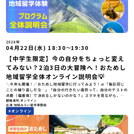
2026年
04月22日(水) 18:30
19:30
〜
【中学生限定】今の自分をちょっと変え
てみない？2泊3日の大冒険へ！おためし
地域留学全体オンライン説明会💡
＼今年も開催！／おためし地域留学に行ってみよう！🛫「毎日同じ
ことの繰り返しだな…」「自分の行きたい高校って、自分のテストの
点数（偏差値）で決めるしかないのかな？」スマホを見ながら、進
開催場所
オンライン
路にモヤモヤしているそこのあなたへ！👀テストの点数ではなく、
出演
地域みらい留学事務局
あなたの「ワクワク（＝自分軸）」で進路を選ぶ。そんな新しい選
#
オンライン
択肢が、「地域みらい留学」です。「でも、いきなり知らない土地
の高校に進学するなんて不安…」そんな人のために、2泊3日で気軽
にプチ体験できる【おためし地域留学】の魅力を凝縮したオンライ
ン説明会のアーカイブ（録画）を公開中です！✨＼🔥ここがすごい！