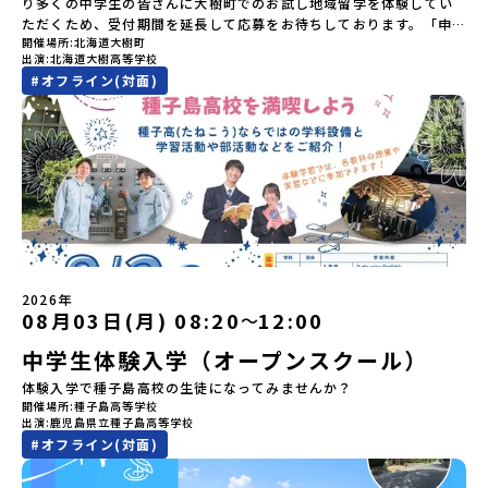
参加者のご負担となります・集合場所までの往復交通費・お土産代
り多くの中学生の皆さんに大樹町でのお試し地域留学を体験してい
る物に「魂」が宿ると考える「精神文化」、祭りや家庭での行事な
や自由時間の個人飲食費などの個人的費用【募集人数】最大5名（お
ただくため、受付期間を延長して応募をお待ちしております。「申
どに踊られる「古式舞踊」、独特の文様による刺繍（ししゅう）、
開催場所
北海道大樹町
申し込み多数の場合は抽選の上決定）【参加者決定】お申し込み多
し込みのタイミングを逃してしまった」という方も、この機会にぜ
木彫り等の工芸など、ユニークな文化が存在します。アイヌ文化で
出演
北海道大樹高等学校
数の場合は、締め切り後1週間を目途に当落結果をご連絡いたしま
ひ一歩踏み出してみませんか？※都合により締め切りを早める場合
は、人間のまわりに存在する生き物や自然のチカラ、暮らしの道具
#
オフライン(対面)
す。【申し込み受付期間】5月7日(木)12：00 から 5月21日(木)
がございます。お早目にご応募ください！-------------------------
のうち、人間にとって大切な役割を持っているものを「カムイ」と
12：00まで疑問も不安もワクワクに変える！「おためし地域留学」
-------------------＼返還不要・3年間最大72万／💡北海道の高校留
呼んでいます。いつも自分たちを見守ってくれているもの、例え
ステップアップ説明会プログラムの内容を詳しく知りたい方や、お
学に【毎月2万円】の給付型奨学金～夢に向かって一歩踏み出す、あ
ば、身近な動植物や、暮らしに欠かせない火、水、風、そして雄大
申し込みを迷われている方向けにZoomでのオンライン配信を行い
なたの未来を応援！～ 詳細・条件はこちらから------------------
な山や川などもすべて「カムイ」です。この文化と精神性をテーマ
ます。知りたい情報のレベルに合わせて、以下の2つのステップをご
--------------------------ーーーーーーーーーーーーーーーーーー
にした大人気マンガ「ゴールデンカムイ」は、累計3000万部以上販
活用ください。【STEP 1】全体オンライン説明会〜まずは「おため
ーーーーーーーーーーーーーー＜体験費・宿泊費が無料！＞民間ロ
売され、2026年3月に映画の続編も公開されるなど注目を集めてい
し地域留学」を知りたい方へ〜日本全国20以上の地域から選んで参
ケットの打ち上げ成功で話題になった町！ 北海道の「宇宙版シリコ
ます。今回は、平取町の中でもアイヌ文化に触れることのできる
加できる「おためし地域留学」の全体像や魅力について、説明会を
ンバレー」を目指す大樹町で、最先端テクノロジーとどこまでも続
「二風谷（にぶたに）コタン」へ出発！アイヌの家や暮らし、食な
開催しました。中学生一人での参加にあたり、保護者様が特に気に
く大自然を肌で感じてみませんか？「地元以外の地域の暮らしが気
どを体感することができます。ぜひ現地で味わってみてください
なる「安全面」や「事務局のサポート体制」についても詳しく解説
になる。いつか留学してみたい！」「自分の進学や将来の可能性を
🎵（写真撮影：志鎌康平）未来の自分をイメージする。地元の高校
しています。ぜひ、ご自宅からお気軽にご視聴ください。▶︎ [アーカ
もっとひらきたい！ 」「自然が好きでもっと触れてあそびたい！」
2026年
生との特別な交流この旅の大きな魅力は、地元の「平取高校」の先
イブ動画を視聴する]YouTube：
そんな中学生のみなさんにおすすめ！「おためし地域留学体験」
08月03日(月) 08:20
12:00
〜
輩たちと過ごす時間です。 ただ校舎を眺める見学ではありません。
https://youtu.be/Yt8nd04aNgA?
は、日本全国約200の高校と連携し、地域の枠を超えて学校生活を送
高校生が自ら企画したアクティビティを通じて、年の近い先輩たち
中学生体験入学（オープンスクール）
si=e5erbspvwz5O8_uF【STEP 2】有田町プログラム説明会〜
る「地域みらい留学」をプチ体験できるプログラムです。はじめて
と本音で交流することができます。魅力的な大人たちと対話をしな
「有田町」の内容を具体的に深掘りしたい方へ〜全体説明を聞いた
のひとり旅でも安心！現地でもスタッフがしっかりとサポートいた
体験入学で種子島高校の生徒になってみませんか？
がら町の歴史や「生き方」を学ぶことができ、大充実の2泊3日にな
うえで、「有田町では具体的に何をするの？」「どんな町なの？」
します。今回のフィールドは「北海道 大樹町（たいきちょう）」北
開催場所
種子島高等学校
ること間違いなし！そんなユニークな魅力がたっぷりつまった北海
という疑問にお答えする説明会です。有田町ならではの豊かな文化
海道の東部、十勝の南部に位置する大樹町（たいきちょう）。西に
出演
鹿児島県立種子島高等学校
道平取町へ、人生の可能性をひらく特別な旅に出発しませんか？体
や、2泊3日のプログラムの中身をたっぷりとお伝えします。日
日高山脈（ひだかさんみゃく）が連なり、東は太平洋に面した自然
#
オフライン(対面)
験のおすすめポイント体験プログラム内容（予定）＜1日目＞
時： 5月11日(月) 19：00〜19：40内 容： 有田町ってどんなとこ
豊かな町です。酪農を主体とした農業や漁業、林業が盛んであると
（PM）「オリエンテーション・自己紹介ワーク」「高校生企画①-
ろ？、プログラム詳細解説、質疑応答お申し込み：https://c-
同時に、「宇宙に一番近い町」として航空宇宙産業の誘致を進める