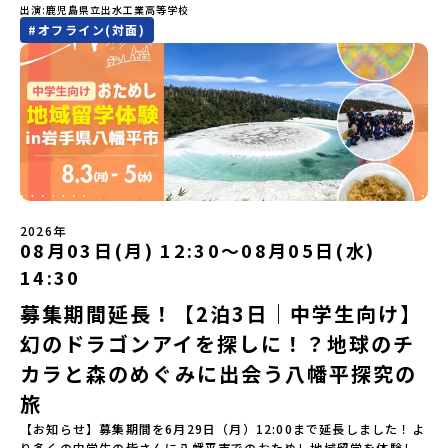
出演
鹿児島県立出水工業高等学校
費（2泊分）・プログラム内のアクティビティ・体験費用・一部の食
とひらきたい！」「ものづくりや工業高校に興味がある！」そんな
いただく予定です。・食事アレルギー対応について個別の詳細なア
ているだけではありません！農業や漁業から、最先端の宇宙科学ま
#
オフライン(対面)
事代※以下の費用は参加者のご負担となります・集合場所までの往
中学生のみなさんにおすすめ！「おためし地域留学」は、日本全国
レルギー対応希望にはお応えしかねる場合がございます。対応が必
で「町のぜんぶが教科書」 です。先輩たちは「地域探究」の授業
復交通費・お土産代や自由時間の個人飲食費などの個人的費用【募
約200の高校と連携し、地域の枠を超えて学校生活を送る「地域みら
要な場合は必ず事前にご相談ください。・参加取消や急遽参加でき
や、放課後の「地域探究サークル」を通して、学校の外へどんどん
集人数】最大10名（お申し込み多数の場合は抽選の上決定）【参加
い留学」をプチ体験できるプログラムです。はじめてのひとり旅で
なくなった場合について参加決定後の参加お取り消しはご遠慮下さ
飛び出し町の人たちと一緒にリアルな課題解決にチャレンジしてい
者決定】お申し込み多数の場合は、締め切り後1週間を目途に当落結
も安心！現地でもスタッフがしっかりとサポートいたします。今回
い。やむを得ないお取り消しの場合はお早めに事務局までご連絡く
ます。そんな先輩たちとの交流がきっと「未来の自分」のヒントが
果をご連絡いたします。【申し込み受付締切】4月30日(木)12：00
のフィールドは「鹿児島県 出水市（いずみし）出水工業高校」出水
ださい。・キャンセルポリシーやむを得ない参加お取り消しの場
見つかるはず！ あたたかい町の人たちや先輩たちとの出会いが待っ
から 5月14日(木) 12：00まで疑問も不安もワクワクに変える！「お
市（いずみし）は、鹿児島県の玄関口にあるまち。ここでしか見ら
合、以下のルールに沿って対応させていただきます。ご了承くださ
ている北海道大樹町へ、あなたの世界をグッと広げる特別な旅に出
ためし地域留学」ステップアップ説明会プログラムの内容を詳しく
れない景色と、地元の人たちがずっと大切にしてきたものがありま
い。プログラム開催日の前日＜7月3日＞から、【キャンセルのご連
発しませんか？ 体験のおすすめポイント体験プログラム内容（予
知りたい方や、お申し込みを迷われている方向けにZoomでのオン
す。400年前から続く「武士の道」を歩く昔、武士たちがまちを守る
絡日：お支払いいただく旅行代金】・21日目にあたる日以前：無
定）＜１日目＞（PM）「オリエンテーション・自己紹介ワーク」
ライン配信を行います。知りたい情報のレベルに合わせて、以下の2
ために築いた「出水麓（いずみふもと）武家屋敷群」。今も残る約
料・20日目-8日目：20％・7日目-2日目：30％・プログラム開始日
「大樹町の自然を満喫」 -先人の知恵と夢を体験「砂金堀」 -川
つのステップをご活用ください。【STEP 1】全体オンライン説明会
150軒のお屋敷のほとんどに、今も人が住んでいます。400年前の武
の前日：40％・プログラム開始日当日：50％・ご連絡無しでの不参
遊び「1日を振り返るーみんなで体験シェア」＜2日目＞（AM）「大
（アーカイブ動画を公開中！）〜まずは「おためし地域留学」を知
士が歩いた道を、自分の足で歩く。まるで、まち全体がタイムカプ
加またはプログラム開始後の解除：100％・催行中止について天候な
樹高校見学・寮見学」 -大樹高校の特徴を知る学校体験 -高校生
2026年
りたい方へ〜日本全国20以上の地域から選んで参加できる「おため
セル。真っ青な海へダイブ！目の前に広がる八代海（やつしろか
08月03日(月) 12:30〜08月05日(水)
どの状況等によって開催を見合わせる可能性があります。その場合
との対話「大樹町の魅力を体験①」 -大樹町ならではのランチ＆ス
し地域留学」の魅力を凝縮したアーカイブ動画をご覧いただけま
い）は穏やかなリアス式海岸。海に沈む夕日は一生に一度は見てお
は原則、開催日1週間前までにご連絡いたします。又、最少催行人数
イーツ（PM）「大樹町の魅力を体験②」 -大樹町宇宙交流センタ
14:30
す。初めての一人旅への不安や、事務局のサポート体制、安全面に
きたい景色です。出水工業高校は、「建築科」と「機械電気科」の2
に達しなかった場合は、開催日3週間前までに催行中止の旨をメール
ーSORA見学 -モデルロケットを飛ばしてみよう！「みんなで
ついても詳しく解説しています。🎬 [アーカイブ動画を視聴す
つの学科。金属加工、電気工作、建物のデザインにチャレンジでき
にてご連絡いたします。・よくあるご質問その他、よくあるご質問
BBQ」 -さらに仲間や地元の高校生、町の大人たちと交流＜3日目
募集期間延長！【2泊3日｜中学生向け】
る]YouTube：https://youtu.be/Yt8nd04aNgA?
る環境。「高校生ものづくりコンテスト」の木材加工部門で九州大
についてはこちらをご確認ください。運営団体について＜プログラ
＞（AM）「3日間の振り返りワーク」 -みんなで振り返り対話「牧
si=e5erbspvwz5O8_uF【STEP 2】平取町プログラム説明会〜
幻のドラゴンアイを探しに！？地球のチ
会2位に輝くなど、先輩たちの実力はホンモノ！この旅では自分の手
ム主催：一般財団法人地域・教育魅力化プラットフォーム＞「意志
場の舞台裏。フィールドワーク」 -牧場見学・搾乳体験・動物と触
「平取町」の内容を具体的に深掘りしたい方へ〜全体説明を聞いた
でモノをつくる時間を体験。金属を削ったり、電気を組んだり、木
ある若者にあふれる持続可能な地域・社会をつくる」というビジョ
れ合おう「ランチ/お土産タイム」（PM） 14：00頃プログラム終
カラと森のめぐみに出会う八幡平探究の
うえで、「平取町では具体的に何をするの？」「どんな町なの？」
で形をつくったり。プロの機械にさわれる高校で&quot;自分の手
ンを掲げ、2017年3月に島根県に設立した教育事業団体です。日本
了-とかち帯広空港には15：00頃に到着予定です。※天候の状況や参
という疑問にお答えする説明会です。平取町ならではの豊かな文化
&quot;でモノづくりにチャレンジ。夜には自分だけの「竹灯籠（た
旅
全国約200の高校と連携しながら、中学卒業後に地域の枠を越えて生
加人数によってプログラムを変更する場合がございます。参加概要
や、2泊3日のプログラムの中身をたっぷりとお伝えします。日
けとうろう）」を作って灯りをともします。真っ青な海に思いっき
徒一人ひとりの夢や価値観に合った地域・学校で1〜3年間過ごすこ
【開催場所】北海道大樹町（たいきちょう）【実施日程】7月28日
【お知らせ】募集期間を6月29日（月）12:00まで延長しました！よ
時： 5月7日(木) 19：00〜19：40内 容： 平取町ってどんなとこ
りダイブしたり、全国から集まった仲間や地元の高校生、地域の方
とができるシステム「地域みらい留学」をはじめとした、教育事業
(火)〜 7月30日(木)※参加が確定した方には6月19日(金) 18：30～
り多くの中学生の皆さんに八幡平市でのおためし地域留学を体験し