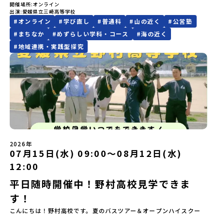
上決定）【参加者決定】お申し込み多数の場合は、締め切り後1週間
レルギー対応希望にはお応えしかねる場合がございます。対応が必
力に触れ一緒に探求しませんか？体験のおすすめポイント体験プロ
開催場所
オンライン
ーティングhttps://zoom.us/j/4499683188?
は原則、開催日1週間前までにご連絡いたします。又、最少催行人数
を目途に当落結果をご連絡いたします。【申し込み締切】6月8日
出演
愛媛県立三崎高等学校
要な場合は必ず事前にご相談ください。・参加取消や急遽参加でき
グラム内容（予定）＜１日目＞（PM）「オリエンテーション・自己
pwd=02Nfj03uTOFyU6T2f2TFMfeQRUAKGM.1&amp;omn=91026
に達しなかった場合は、開催日3週間前までに催行中止の旨をメール
(月)12：00 から 6月22日(月) 12：00まで疑問も不安もワクワクに
#
オンライン
#
学び直し
#
普通科
#
山の近く
#
公営塾
なくなった場合について参加決定後の参加お取り消しはご遠慮下さ
紹介ワーク」「サーモン科学館見学」 -「鮭の聖地・しべつ」の歴
ミーティングID: 449 968 3188パスコード: MISAKI2026 もし良
にてご連絡いたします。・よくあるご質問その他、よくあるご質問
変える！「おためし地域留学」ステップアップ説明会プログラムの
い。やむを得ないお取り消しの場合はお早めに事務局までご連絡く
史や成り立ちを知る「夕食」 -高校生も一緒にみんなで夕食「1日
かったら、こちらの動画もご覧ください。
についてはこちらをご確認ください。運営団体について＜プログラ
#
まちなか
#
めずらしい学科・コース
#
海の近く
内容を詳しく知りたい方や、お申し込みを迷われている方向けに
ださい。・キャンセルポリシーやむを得ない参加お取り消しの場
目の振り返り会」＜2日目＞（AM）「 ポー川史跡公園散策または渓
ム主催：一般財団法人地域・教育魅力化プラットフォーム＞「意志
#
地域連携・実践型探究
Zoomでのオンライン配信を行います。知りたい情報のレベルに合
合、以下のルールに沿って対応させていただきます。ご了承くださ
流釣り体験」 -1万年前の縄文文化に触れる -渓流釣りで自然を満
ある若者にあふれる持続可能な地域・社会をつくる」というビジョ
わせて、以下の2つのステップをご活用ください。【STEP 1】全体
い。プログラム開催日の前日＜8月2日＞から、【キャンセルのご連
喫（PM）「地引網体験」 -地元の方との交流「自由時間：海の公
ンを掲げ、2017年3月に島根県に設立した教育事業団体です。日本
オンライン説明会（アーカイブ動画を公開中！）〜まずは「おため
絡日：お支払いいただく旅行代金】・21日目にあたる日以前：無
園で高校生とあそぶ！かたる！」 -高校生との交流「みんなで
全国約200の高校と連携しながら、中学卒業後に地域の枠を越えて生
し地域留学」を知りたい方へ〜日本全国20以上の地域から選んで参
料・20日目-8日目：20％・7日目-2日目：30％・プログラム開始日
BBQ・花火大会」 -さらにまちの人たちと交流＜3日目＞（AM）
徒一人ひとりの夢や価値観に合った地域・学校で1〜3年間過ごすこ
加できる「おためし地域留学」の全体像や魅力について、説明会を
の前日：40％・プログラム開始日当日：50％・ご連絡無しでの不参
「3日間の振り返りワーク」 -みんなで振り返り対話（PM） 13：
とができるシステム「地域みらい留学」をはじめとした、教育事業
開催しました。中学生一人での参加にあたり、保護者様が特に気に
加またはプログラム開始後の解除：100％・催行中止について天候な
00 解散 (中標津空港 13：30頃到着)※14：50 中標津空港発 (羽田
や地域活性モデルをつくり続けています。名 称：一般財団法人地
なる「安全面」や「事務局のサポート体制」についても詳しく解説
どの状況等によって開催を見合わせる可能性があります。その場合
空港16：45着)便を利用する想定※天候の状況や参加人数によってプ
域・教育魅力化プラットフォーム設 立：2017年3月代表者：岩本
しています。ぜひ、ご自宅からお気軽にご視聴ください。🎬 [アーカ
は原則、開催日1週間前までにご連絡いたします。又、最少催行人数
ログラムを変更する場合がございます。参加概要【開催場所】北海
悠所在地：〒690-0842 島根県松江市東本町二丁目25-6 みらい
イブ動画を視聴する]YouTube：
に達しなかった場合は、開催日3週間前までに催行中止の旨をメール
道標津町【実施日程】8月4日（火）〜 8月6日（木）※参加が確定し
BASE2階 その他所在地公式HP：http://c-platform.or.jp/お問い
https://youtu.be/Yt8nd04aNgA?si=e5erbspvwz5O8_uF
にてご連絡いたします。・よくあるご質問その他、よくあるご質問
た方には7月10日(金) 18：30～20：00に「参加者向け事前オンラ
合わせ先担当：小川・小原E-mail：info@miratabi.jp「おためし
【STEP 2】プログラム説明会〜「八幡平市」の内容をもっと知りし
についてはこちらをご確認ください。運営団体について＜プログラ
イン研修」をご案内する予定です。必ず参加をお願いします。【集合
2026年
地域留学体験」のプログラム開催情報を公式LINEにて配信中！ぜひ
たい方へ〜全体説明を聞いたうえで、「プログラムで何をする
07月15日(水) 09:00〜08月12日(水)
ム主催：一般財団法人地域・教育魅力化プラットフォーム＞「意志
場所・時間】中標津空港 8月4日(火) 14：30 集合【解散場所・時
ご登録ください♪地域みらい留学公式LINE
の？」「どんなまちなの？」という疑問にお答えする詳細配信で
ある若者にあふれる持続可能な地域・社会をつくる」というビジョ
間】中標津空港 8月6日(木) 13：30 解散【対象】中学2年生、中学3
12:00
す。2泊3日のプログラムの中身をお伝えします。日時：6月10日(水)
ンを掲げ、2017年3月に島根県に設立した教育事業団体です。日本
年生【宿泊先】民宿 船長の家※1室に複数(同性2～4名程度)で宿泊
19：00〜20：00内容：どんなところ？プログラム詳細解説、質疑
全国約200の高校と連携しながら、中学卒業後に地域の枠を越えて生
いただく予定です。【旅行代金】無料※旅行代金に含まれる費用の
平日随時開催中！野村高校見学できま
応答紹介地域：鹿児島県出水市・出水工業高校/北海道標津町/岩手
徒一人ひとりの夢や価値観に合った地域・学校で1〜3年間過ごすこ
うち、以下の内容が無料となります：・宿泊費（2泊分）・プログラ
県八幡平市/愛媛県鬼北町＊4つの地域のプログラムを1時間でぎゅっ
す！
とができるシステム「地域みらい留学」をはじめとした、教育事業
ム内のアクティビティ・体験費用・一部の食事代*以下の費用は参加
とお届けします。お申し込み：https://c-
や地域活性モデルをつくり続けています。名 称：一般財団法人地
者のご負担となります・集合場所までの往復交通費・お土産代や自
こんにちは！野村高校です。夏のバスツアー＆オープンハイスクー
mirai.jp/events/064069お気軽にどうぞ！「はじめての一人旅だ
域・教育魅力化プラットフォーム設 立：2017年3月代表者：岩本
由時間の個人飲食費などの個人的費用【募集人数】最大10名（お申