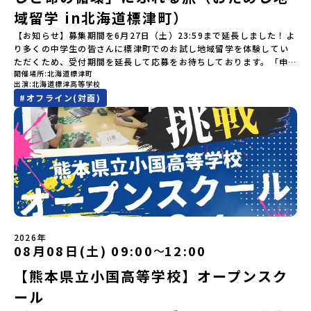
を電気に変えた」場所！八幡平の地下からわき出す蒸気をそのまま
違いにご注意ください。・宿泊について１室に複数(同性2～4名程
申し込み多数の場合は抽選の上決定）【参加者決定】お申し込み多
のサポート体制」についても詳しく解説しています。ぜひ、ご自宅
域留学 in北海道標津町）
電気に変える「地球・自然にやさしい最先端のエネルギー」を生み
度)で宿泊いただく予定です。・食事アレルギー対応について個別の
数の場合は、締め切り後1週間を目途に当落結果をご連絡いたしま
からお気軽にご視聴ください。🎬 [アーカイブ動画を視聴す
出す挑戦をしてきた町です。今回のプログラムでは、この松川地熱
詳細なアレルギー対応希望にはお応えしかねる場合がございます。
す。【申し込み受付期間】6月1日(月)12：00 から 6月15日(月)
【お知らせ】募集期間を6月27日（土）23:59まで延長しました！よ
る]YouTube：https://youtu.be/Yt8nd04aNgA?
発電所から吹き出す地熱蒸気を使った「アート体験」をすることが
対応が必要な場合は必ず事前にご相談ください。・参加取消や急遽
12：00まで疑問も不安もワクワクに変える！「おためし地域留学」
り多くの中学生の皆さんに標津町でのお試し地域留学を体験してい
si=e5erbspvwz5O8_uF 【STEP 2】大樹町プログラム説明会〜
できます。世界でここだけ！地球のチカラを使った幻想的なグラデ
参加できなくなった場合について参加決定後の参加お取り消しはご
ステップアップ説明会プログラムの内容を詳しく知りたい方や、お
ただくため、受付期間を延長して応募をお待ちしております。「申
「大樹町」の内容を具体的に深掘りしたい方へ〜全体説明を聞いた
ーションのアートづくりをぜひ体験してみてください！さらに八幡
遠慮下さい。やむを得ないお取り消しの場合はお早めに事務局まで
開催場所
北海道標津町
申し込みを迷われている方向けにZoomでのオンライン配信を行い
し込みのタイミングを逃してしまった」という方も、この機会にぜ
うえで、「大樹町では具体的に何をするの？」「どんな町なの？」
平市は自然（山）の恵みを生かした料理がとても美味しい地域で
出演
北海道標津高等学校
ご連絡ください。・キャンセルポリシーやむを得ない参加お取り消
ます。知りたい情報のレベルに合わせて、以下の2つのステップをご
ひ一歩踏み出してみませんか？※都合により締め切りを早める場合
という疑問にお答えする説明会です。大樹町ならではの豊かな文化
す。みなさんの地元の味とは違う「岩手の郷土料理」を味わって楽
#
オフライン(対面)
しの場合、以下のルールに沿って対応させていただきます。ご了承
活用ください。【STEP 1】全体オンライン説明会（アーカイブ動画
がございます。お早目にご応募ください！-------奨学金のお知らせ-
や、2泊3日のプログラムの中身をたっぷりとお伝えします。日
しんでください🎵今回はこの大自然や文化が魅力的な八幡平市で、
ください。プログラム開催日の前日＜7月17日＞から、【キャンセル
を公開中！）〜まずは「おためし地域留学」を知りたい方へ〜日本
------＼返還不要・3年間最大72万／💡北海道の高校留学に【毎月2
時： 5月13日(水) 19：00〜19：40内 容： 大樹町ってどんなとこ
日本全国から集まる中学生や「平舘（たいらだて）高校」の高校生
のご連絡日：お支払いいただく旅行代金】・21日目にあたる日以
全国20以上の地域から選んで参加できる「おためし地域留学」の全
万円】の給付型奨学金～夢に向かって一歩踏み出す、あなたの未来
ろ？プログラム詳細解説、質疑応答お申し込み：https://c-
と一緒にさまざまなアクティビティを体験していただきます。他に
前：無料・20日目-8日目：20％・7日目-2日目：30％・プログラム
体像や魅力について、説明会を開催しました。中学生一人での参加
を応援！～ 詳細・条件はこちらから-----------------------------
mirai.jp/events/002112お気軽にどうぞ！「はじめての一人旅だ
はないスペシャルな魅力がギュッと詰まった岩手県八幡平市で五感
開始日の前日：40％・プログラム開始日当日：50％・ご連絡無しで
にあたり、保護者様が特に気になる「安全面」や「事務局のサポー
----＜体験費・宿泊費が無料！＞一万年前から続く自然と人の暮らし
けど大丈夫？」「どんな体験ができるの？」そんな保護者様の不安
を使いながら、まちの魅力を一緒に探究してみませんか？地域と一
の不参加またはプログラム開始後の解除：100％・催行中止について
ト体制」についても詳しく解説しています。ぜひ、ご自宅からお気
が今も残る町！広大な自然と生き物とともに生きる豊かさに触れ、
や、中学生のみなさんの素朴な疑問にスタッフが直接お答えしま
体になり「開拓者精神」を育む！「平舘（たいらだて）高校」と
天候などの状況等によって開催を見合わせる可能性があります。そ
軽にご視聴ください。🎬 [アーカイブ動画を視聴する]YouTube：
まちの暮らしを一緒に体験してみませんか？「地元以外の地域の暮
す。チャットでの質問も可能ですので、ぜひご自宅からリラックス
は？今回のプログラムを一緒に過ごしてくれる高校生は「平舘（た
の場合は原則、開催日1週間前までにご連絡いたします。又、最少催
https://youtu.be/Yt8nd04aNgA?si=e5erbspvwz5O8_uF
らしが気になる。いつか留学してみたい！」「大自然と生き物が好
してご参加ください。▼お申し込み前に必ずご確認ください・参加
いらだて）高校」の生徒たち。この高校の特徴は「地域と一体にな
行人数に達しなかった場合は、開催日3週間前までに催行中止の旨を
【STEP 2】出水市・出水工業高校プログラム説明会〜「出水市・出
き！興味がある！」「自分の進学や将来の可能性をもっとひらきた
規約への同意プログラムへの参加申し込みいただく前に、「お申し
った探究教育」と「自分で考えて動くチカラを大切にしている」こ
メールにてご連絡いたします。・よくあるご質問その他、よくある
水工業高校」の内容を具体的に深掘りしたい方へ〜全体説明を聞い
い！」そんな中学生のみなさんにおすすめ！「おためし地域留学体
込みに関する各規約」への同意が必須となります。ご確認くださ
と。地元の地熱発電や観光などの産業や文化のテーマで、生徒たち
ご質問についてはこちらをご確認ください。運営団体について＜プ
たうえで、「出水市では具体的に何をするの？」「どんな町な
験」は、日本全国約200の高校と連携し、地域の枠を超えて学校生活
い。・抽選による参加者決定についてお申込みいただいた方の中か
2026年
自身が「探究プロジェクト」を企画し取り組むユニークな高校で
ログラム主催：一般財団法人地域・教育魅力化プラットフォーム＞
の？」という疑問にお答えする説明会です。出水市ならではの豊か
を送る「地域みらい留学」をプチ体験できるプログラムです。はじ
08月08日(土) 09:00
12:00
ら抽選の上、締め切り日から1週間を目途に、お申し込み時に記入い
〜
す。机の上で勉強するだけではない、実践的な探究やフィールドワ
「意志ある若者にあふれる持続可能な地域・社会をつくる」という
な文化や、2泊3日のプログラムの中身をたっぷりとお伝えします。
めてのひとり旅でも安心！現地でもスタッフがしっかりとサポート
ただいたメールアドレス宛に「当選／落選メール」をお送りいたし
ークを楽しむことができます。今回は、そんなエネルギッシュに活
ビジョンを掲げ、2017年3月に島根県に設立した教育事業団体で
【熊本県立小国高等学校】オープンスク
日 時： 6月9日日(水)19:00-19:45内 容： 出水市ってどんなとこ
いたします。今回のフィールドは「北海道 標津町（しべつちょ
ます。当選者は、メールに記載された「当選確認フォーム」に３日
躍する高校生と一緒に交流したり対話をしながら、町の文化・料理
す。日本全国約200の高校と連携しながら、中学卒業後に地域の枠を
ろ？プログラム詳細解説、質疑応答お申し込み：https://c-
う）」北海道の東に位置する標津町（しべつちょう）は人口 約
以内に回答いただき、確認フォームの提出をもって参加確定とさせ
ール
を楽しみ、高校での活動のイメージをもつことができる絶好の機
越えて生徒一人ひとりの夢や価値観に合った地域・学校で1〜3年間
mirai.jp/events/091247お気軽にどうぞ！「はじめての一人旅だ
4,600人の町。東の水平線の奥に見えるのは北方領土の国後島（くな
ていただきます。当選確認フォームの期日までにご回答いただけな
会！この地域でしか味わえない豊かな体験をぜひ楽しんでください
過ごすことができるシステム「地域みらい留学」をはじめとした、