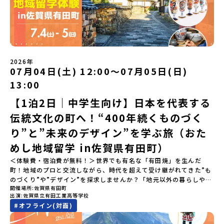
🔥／おためし地域留学 3つのワクワク🔥🔥 ①スマホじゃわからない
「圧倒的な感動」！教科書を読むだけじゃわからない、その地域な
らではの大自然や歴史を「五感」でフル体験！カヌーに乗ったり、
伝統文化に触れたり、本物の冒険が待っています！🔥 ②「初めまし
て」が「一生の友達」に変わる！全国から「新しいことに挑戦した
い！」「今の自分を変えたい！」と思っている同世代の中学生が大
集合！地元の高校生と一緒にご飯を食べて語り合えば、たった数日
2026年
で最高の仲間になる！🔥 ③宿泊費・体験費はなんと【無料】！親元
07月04日(土) 12:00〜07月05日(日)
を離れる初めての一人旅でも大丈夫。頼れるスタッフがしっかりサ
13:00
ポートするので安心・安全です！ーーーーーーーーーーーーーーー
ーーーーーーーーー📺 全体オンライン説明会（アーカイブ配信）
【1泊2日｜中学生向け】日本を代表する
2026年4月22日に開催された説明会の録画をご覧いただけます。こ
伝統文化の町へ！“400年続くものづく
の動画を見れば、あなたの「なんとなく不安」が「絶対に行ってみ
たい！」に変わるはず💡お家からリラックスして視聴してみてくだ
り”と”未来のデザイン”を学ぶ旅（おた
さいね😊▶︎全体説明会のアーカイブはこちら（アーカイブを視聴す
る）YouTube：https://youtu.be/Yt8nd04aNgA?
めし地域留学 in佐賀県有田町）
si=e5erbspvwz5O8_uF【アーカイブ内容】・おためし地域留学の
＜体験費・宿泊費が無料！＞世界でも有名な「有田焼」を生んだ
魅力・メリット・2026年度、日本全国20以上の対象地域について・
町！地域のプロと交流しながら、時代を超えて受け継がれてきた”も
安心のサポート体制・質疑応答※各地域の詳細なプログラムは、以
のづくり”や”デザイン”を探求しませんか？「地元以外の暮らしや文
下の【STEP2】個別説明会にて紹介しています。ーーーーーーーー
開催場所
佐賀県有田町
化が気になる。いつか留学してみたい！」「豊かな自然と伝統文
ーーーーーーーーーーーーーーーー💡疑問も不安もワクワクに変え
出演
佐賀県立有田工業高等学校
化、町並みに興味がある！」「ものづくりやきれいなデザインが好
る！2つのステップ知りたいことに合わせて、2つの説明会をご活用
#
オフライン(対面)
き！」そんな中学生のみなさんにおすすめ！「おためし地域留学体
ください！【STEP1】全体オンライン説明会の視聴（☆上の動画で
験」は、日本全国約200の高校と連携し、地域の枠を超えて学校生活
いつでも視聴可能です） 〜まずは「おためし地域留学」を知りたい