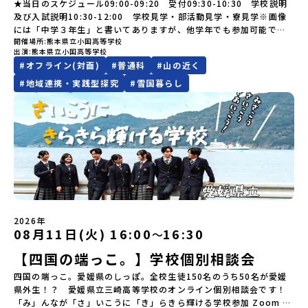
けど大丈夫？」「どんな体験ができるの？」そんな保護者様の不安
しりとう）、西には世界遺産に認定されている秘境・知床半島（し
★当日のスケジュール09:00-09:20 受付09:30-10:30 学校説明
い場合は、当選を取り消しとさせていただきます。当選取り消しが
🎵体験のおすすめポイント体験プログラム内容（予定）＜1日目＞
教育事業や地域活性モデルをつくり続けています。名 称：一般財
や、中学生のみなさんの素朴な疑問にスタッフが直接お答えしま
れとこはんとう）、鶴や白鳥など珍しい野鳥の宝庫である野付半島
及び入試説明10:30-12:00 学校見学・部活動見学・寮見学※画像
あった場合は、繰り上げ当選者へご連絡させていただきます。登録
（PM）「オリエンテーション」「地熱染色・発電所見学」 -八幡
団法人地域・教育魅力化プラットフォーム設 立：2017年3月代表
す。チャットでの質問も可能ですので、ぜひご自宅からリラックス
（のつけはんとう）をながめることができ、ミルクの里の牧草地が
には「中学３年生」と書いてありますが、他学年でも参加可能で
メールアドレスの変更をご希望の場合は下記の地域みらい留学公式
平市の自然を知る -地球のチカラを使ったアートづくり「ペンショ
者：岩本 悠所在地：〒690-0842 島根県松江市東本町二丁目25-6
してご参加ください。▼お申し込み前に必ずご確認ください・参加
広がる牛の酪農（らくのう）もさかんで、海と緑と川の自然と生き
開催場所
熊本県立小国高等学校
す！
LINEよりご連絡をお願いします。※受信制限設定をしていると、通
ンで夕食」「1日目の振り返り」「星空観察」※希望者＜2日目＞
みらいBASE2階 その他所在地公式HP：http://c-platform.or.jp/
出演
熊本県立小国高等学校
規約への同意プログラムへの参加申し込みいただく前に、「お申し
物が豊かな町です！標津町はさらに「鮭（さけ）の聖地」としても
知メールをお受け取りいただけません。その場合は、
（AM）「平舘（たいらだて）高校見学」 -高校生活をイメージし
お問い合わせ先担当：小川・小原E-mail：info@miratabi.jp「お
#
オフライン(対面)
#
普通科
#
山の近く
込みに関する各規約」への同意が必須となります。ご確認くださ
有名。江戸時代には将軍家にも贈られたほどで、今では「日本遺
「@miratabi.jp」からのメールを受信できるよう設定をお願いいた
よう「郷土料理・BBQ」 -高校生・地元の方と交流を深める
ためし地域留学体験」のプログラム開催情報を公式LINEにて配信
い。・抽選による参加者決定についてお申込みいただいた方の中か
産」に登録されています。一万年前から続く伝統的な「鮭」の産業
します。※結果に関する個別のお問合せにはお答えしておりません
#
地域連携・実践型探究
#
雪国暮らし
（PM）「“八幡平市”体感ワークショップ」 -あけびづるで表札づく
中！ぜひご登録ください♪地域みらい留学公式LINE
ら抽選の上、締め切り日から1週間を目途に、お申し込み時に記入い
とともに人々の豊かな暮らしがあります。一万年前の縄文時代か
ので、ご了承ください。・お申し込みについてお申込はお一人様1回
り -学校周辺散策「ペンションで夕食」「2日目の振り返り」 -みん
ただいたメールアドレス宛に「当選／落選メール」をお送りいたし
ら、人々の間で大切に守り受け継がれ、厳しい大自然と向き合い、
限りです。PC・スマートフォンからお申込ください。申込後の内容
なで振り返り対話＜3日目＞（AM）「大更駅複合施設の見学」「振
ます。当選者は、メールに記載された「当選確認フォーム」に3日以
山・海・川がもたらす恵みに深く感謝しながら生きていく姿勢は今
変更はできません。お申込時は、メールアドレスの入力間違いにご
り返りワークショップ」 -個人での振り返り -グループでの振り
内に回答いただき、確認フォームの提出をもって参加確定とさせて
も息づく「命の循環」です。日本遺産にも認定されている「サケ」
注意ください。・宿泊について１室に複数(同性2～4名程度)で宿泊
返り「お土産・昼食」（PM） 解散 ※天候の状況や参加人数によっ
いただきます。当選確認フォームの期日までにご回答いただけない
の伝統産業や、雄大な知床の裾野で命を育む酪農の歴史など、自然
いただく予定です。・食事アレルギー対応について個別の詳細なア
てプログラムを変更する場合がございます。参加概要【開催場所】
場合は、当選を取り消しとさせていただきます。当選取り消しがあ
の営みの一部として共生してきた風土が存在します。標津高校で
レルギー対応希望にはお応えしかねる場合がございます。対応が必
岩手県八幡平市【実施日程】8月3日（月）〜8月5日（水）※参加が
った場合は、繰り上げ当選者へご連絡させていただきます。登録メ
は、地域と連携して「食」を考える「フードデザイン」の授業がお
要な場合は必ず事前にご相談ください。・参加取消や急遽参加でき
確定した方には7月9日(木) 18:30～20：00に 「参加者向け事前オ
ールアドレスの変更をご希望の場合は下記の地域みらい留学公式
すすめの一つです。生徒たちが地元の素材を活かしたメニュー開発
なくなった場合について参加決定後の参加お取り消しはご遠慮下さ
ンラインセッション」をご案内する予定です。【集合場所・時間】
LINEよりご連絡をお願いします。※受信制限設定をしていると、通
を行い、町内の学校給食に「標高給食DAY」としてオリジナル給食
い。やむを得ないお取り消しの場合はお早めに事務局までご連絡く
盛岡駅 8月3日(月)12:00 集合【解散場所・時間】盛岡駅 8月5日(水)
知メールをお受け取りいただけません。その場合は、
を提供しています。地域のイベントにも出展して広く地元の方へ届
ださい。・キャンセルポリシーやむを得ない参加お取り消しの場
14:30 解散【対象】中学2年生、中学3年生【宿泊先】ペンションき
2026年
「@miratabi.jp」からのメールを受信できるよう設定をお願いいた
ける活動を行っています。今回のプログラムでは、この取り組みを
合、以下のルールに沿って対応させていただきます。ご了承くださ
08月11日(火) 16:00
16:30
〜
らく※1室に複数(同性2～4名程度)で宿泊いただく予定です。【旅行
します。※結果に関する個別のお問合せにはお答えしておりません
行う高校生たちと一緒に夕食づくりを体験。地域の食文化と向き合
い。プログラム開催日の前日＜7月27日＞から、【キャンセルのご連
代金】無料※旅行代金に含まれる費用のうち、以下の内容が無料と
ので、ご了承ください。・お申し込みについてお申込はお一人様1回
っている先輩から直接話を聞くことができます🎵先輩たちとの交流
絡日：お支払いいただく旅行代金】・21日目にあたる日以前：無
【四国の端っこ。】学校個別相談会
なります：・宿泊費（2泊分）・プログラム内のアクティビティ・体
限りです。PC・スマートフォンからお申込ください。申込後の内容
は、きっと「未来へのヒント」が見つかるきっかけになります。そ
料・20日目-8日目：20％・7日目-2日目：30％・プログラム開始日
験費用・一部の食事代*以下の費用は参加者のご負担となります・集
変更はできません。お申込時は、メールアドレスの入力間違いにご
んな他にはないスペシャルな魅力がギュッと詰まった北海道標津町
四国の端っこ。愛媛県のしっぽ。全校生徒150名のうち50名が愛媛
の前日：40％・プログラム開始日当日：50％・ご連絡無しでの不参
合場所までの往復交通費・お土産代や自由時間の個人飲食費などの
注意ください。・宿泊について１室に複数(同性2～4名程度)で宿泊
でアクティビティをしたり、五感で感じるフィールドワークをしな
県外生！？ 愛媛県立三崎高等学校のオンライン個別相談会です！
加またはプログラム開始後の解除：100％・催行中止について天候な
個人的費用【募集人数】最大10名（お申し込み多数の場合は抽選の
いただく予定です。・食事アレルギー対応について個別の詳細なア
がら「雄大な自然と生き物」「伝統的な産業と人々の暮らし」の魅
「み」んなが「さ」いこうに「き」らきら輝ける学校参加 Zoom ミ
どの状況等によって開催を見合わせる可能性があります。その場合