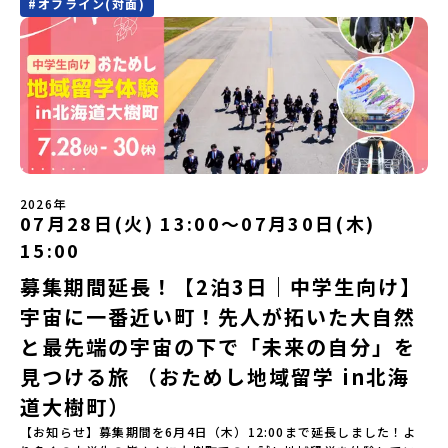
#
オフライン(対面)
に登場する町！北海道の「アイヌ文化継承の地」で自然や食を体験
定）＜１日目＞（PM）「オリエンテーション・自己紹介ワーク」
してみませんか？「地元以外の地域の暮らしが気になる。いつか留
「有田工業高校見学」 -陶芸技術をまなぶ！「セラミック科」のま
学してみたい！」「アイヌ文化の歴史や、マンガに登場する世界を
なび場を体験 -デザインセンスをまなぶ！「デザイン科」のまなび
自分の手で探求したい！」「自然が好きでもっと触れてあそびた
場を体験「フィールドワーク」 -有田の歴史ある名所巡り -有田
い！」そんな中学生のみなさんにおすすめ！「おためし地域留学体
の歴史的な町並みを体感する「有田焼絵付けアクティビティ」 -職
験」は、日本全国約200の高校と連携し、地域の枠を超えて学校生活
人さんからまなぶ！有田焼伝統の「絵付け」体験ワークショップ
を送る「地域みらい留学」をプチ体験できるプログラムです。はじ
（協力：clay studio）「みんなで楽しもう！BBQ」 -BBQづく
めてのひとり旅でも安心！現地でもスタッフがしっかりとサポート
り -仲間や地元の高校生、町の大人たちと交流・対話＜２日目＞
いたします。今回のフィールドは「北海道平取町（びらとりちょ
（AM）「1日目の振り返り」「ワークショップ」 -ゲスト講師によ
う）」北海道の南に位置する平取町（びらとりちょう）。壮大な自
るワークショプ「全体の振り返りワーク」 -みんなで振り返り対話
然と「アイヌ文化」が継承されている町として広く知られていま
（PM）「ランチ/お土産タイム」解散※天候の状況や参加人数によ
2026年
す。町名の「平取（びらとり）」は、アイヌ語「ピラ・ウトゥル」
07月28日(火) 13:00〜07月30日(木)
ってプログラムを変更する場合がございます。参加概要【開催場
（崖の間を意味）という言葉から名付けられました。見上げるほど
所】佐賀県 有田町（ありたちょう）【実施日程】7月4日（土）〜7
15:00
大きな山々が連なる「幌尻岳（ぽろしりだけ）」の景色は絶景！日
月5日（日）※参加が確定した方には6月5日（金） 18:30～20:00に
本一の広さを誇る「すずらん」が咲く花畑や、和牛がのんびりと過
「参加者向け事前オンライン研修」をご案内する予定です。必ず参
募集期間延長！【2泊3日｜中学生向け】
ごす放牧地。日本一の清流に選ばれたこともある、ヤマメやニジマ
加をお願いします。【集合場所・時間】7月4日(土) 12：00 JR有田
宇宙に一番近い町！先人が拓いた大自然
スが泳ぐ「沙流川（さるがわ）」。他の地域では見ることのできな
駅※12：00までにJR有田駅に到着する便で手配ください。【解散場
い圧倒的スケールの自然を味わうことができます。さらに、源義経
所・時間】7月5日(日) 13：00頃 JR有田駅【対象】中学2年生、中
と最先端の宇宙の下で「未来の自分」を
（みなもとのよしつね）とも縁が深いとされている地域で、義経を
学3年生【宿泊先】ありこや（佐賀県西松浦郡有田町）※地域みらい
祀った神社や公園などが存在し、アイヌ民族と日本の歴史を交差す
見つける旅 （おためし地域留学 in北海
留学生が活用している宿泊施設（シェアハウス）です。※1室1名で
る瞬間を肌で体感できる町です。北の大地で育まれた「アイヌ文
宿泊いただく予定です。 【旅行代金】無料※旅行代金に含まれる費
道大樹町）
化」とは？「アイヌ」の文化は北海道を中心とした北部周辺で、先
用のうち、以下の内容が無料となります：・宿泊費（1泊分）・プロ
住民族である「アイヌ民族」によって大切に育まれてきた文化で
グラム内のアクティビティ・体験費用・一部の食事代*以下の費用は
【お知らせ】募集期間を6月4日（木）12:00まで延長しました！よ
す。日本語とは異なる響きを持つ「アイヌ語」や、自然界のあらゆ