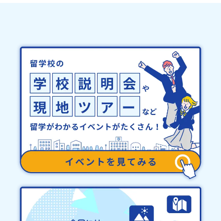
法：参加をご希望の方は、申込フォームよりお申し込みください。
域・教育魅力化プラットフォーム設 立：2017年3月代表者：岩本
て個別の詳細なアレルギー対応希望にはお応えしかねる場合がござ
お申し込みいただいた方へ、Zoomの参加URLをお送りします。当日
悠所在地：〒690-0842 島根県松江市東本町二丁目25-6 みらい
います。対応が必要な場合は必ず事前にご相談ください。・参加取
は、画面オフ・マイクミュートでの参加も歓迎です。途中参加・途
BASE2階 その他所在地公式HP：http://c-platform.or.jp/お問い
消や急遽参加できなくなった場合について参加決定後の参加お取り
中退出も可能ですので、ラジオを聴くような感覚でお気軽にご参加
合わせ先担当：小川・小原E-mail：info@miratabi.jp「おためし
消しはご遠慮下さい。やむを得ないお取り消しの場合はお早めに事
ください。収録中は、タイミングに応じて参加者のみなさんにもお
地域留学体験」のプログラム開催情報を公式LINEにて配信中！ぜひ
務局までご連絡ください。・キャンセルポリシーやむを得ない参加
声がけする場合がありますが、もちろん聞くだけの参加でも大歓迎
ご登録ください♪地域みらい留学公式LINE
お取り消しの場合、以下のルールに沿って対応させていただきま
です。よくある質問：Q. 本を読んでいなくても参加できますか？も
す。ご了承ください。プログラム開催日の前日＜8月3日＞から、
ちろんです。 内容を知らなくても楽しめるよう進行しますので、お
【キャンセルのご連絡日：お支払いいただく旅行代金】・21日目に
気軽にご参加ください。Q. 話さなければいけませんか？いいえ。画
あたる日以前：無料・20日目-8日目：20％・7日目-2日目：30％・
面オフ・マイクミュートで、ラジオを聴くようにご参加いただけま
プログラム開始日の前日：40％・プログラム開始日当日：50％・ご
す。Q. 途中参加・途中退出はできますか？可能です。ご都合のよい
連絡無しでの不参加またはプログラム開始後の解除：100％・催行中
タイミングでご参加ください。
止について天候などの状況等によって開催を見合わせる可能性があ
ります。その場合は原則、開催日1週間前までにご連絡いたします。
又、最少催行人数に達しなかった場合は、開催日3週間前までに催行
中止の旨をメールにてご連絡いたします。・よくあるご質問その
他、よくあるご質問についてはこちらをご確認ください。運営団体
について＜プログラム主催：一般財団法人地域・教育魅力化プラッ
トフォーム＞「意志ある若者にあふれる持続可能な地域・社会をつ
くる」というビジョンを掲げ、2017年3月に島根県に設立した教育
事業団体です。日本全国約200の高校と連携しながら、中学卒業後に
地域の枠を越えて生徒一人ひとりの夢や価値観に合った地域・学校
で1〜3年間過ごすことができるシステム「地域みらい留学」をはじ
めとした、教育事業や地域活性モデルをつくり続けています。名