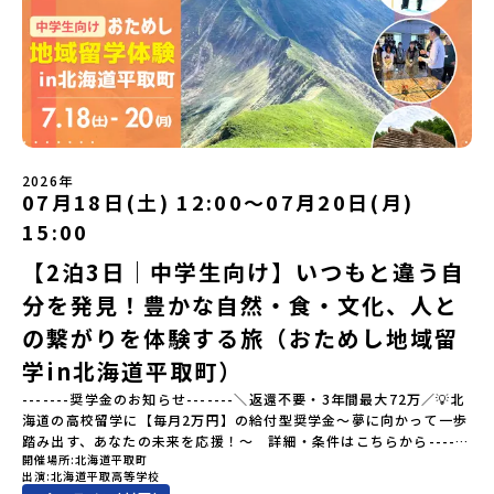
を送る「地域みらい留学」をプチ体験できるプログラムです。はじ
方へ〜プログラムの全体像や魅力、サポート体制について解説しま
めてのひとり旅でも安心！現地でもスタッフがしっかりとサポート
す。 【STEP2】個別プログラム説明会（☆順次ページを公開しま
いたします。今回のフィールドは「佐賀県有田町（ありたちょ
す）〜「地域別のプログラム」を具体的に知りたい方へ〜 「現地で
う）」佐賀県の西部にある有田町は、江戸時代から400年以上続く
は何をするの？」という疑問にお答えする説明会です。その場所な
「窯業（ようぎょう）」の町。 窯（かま）で粘土を焼いてつくるも
らではのプログラムをたっぷりお伝えします！🚩現在公開中の個別
のづくりが、この町の文化として今も受け継がれています。世界で
説明会はこちらから（順次公開予定）【5/7(木)】北海道平取町
も知られる「有田焼」は、この窯業の中から生まれました。長い歴
【5/8(金)】熊本県芦北町▼おためし地域留学の情報▼おためし地域
史の中で積み重ねられてきた技術や工夫、そして“つくる人の想
留学の情報紹介ページ👉【こちらをクリック】「おためし地域留学
い”が、この町には残っています。また、文化施設が「日本遺産」や
体験」のプログラム開催情報を公式LINEにて配信中！ぜひご登録く
2026年
「日本の20世紀遺産」に認定されるなど日本を代表する伝統工芸の
07月18日(土) 12:00〜07月20日(月)
ださい♪気になることや不安な点は、LINEから気軽にご相談くださ
町です。さらに、有田町には「日本の棚田百選」に選ばれた「岳の
い。👉 【LINE登録はこちら】
15:00
棚田（たなだ）」や「名水百選」や「水源の森百選」に選ばれた
「竜門峡（りゅうもんきょう）」など、思わず立ち止まりたくなる
【2泊3日｜中学生向け】いつもと違う自
ような自然も広がり、歴史・文化・自然が重なり合う、“本物”に出
分を発見！豊かな自然・食・文化、人と
会える場所です。そんな歴史・文化が豊かな佐賀県有田町で実際に
町を歩きながら学ぶフィールドワークをしたり、有田焼づくりに関
の繋がりを体験する旅（おためし地域留
わる職人、町で暮らすプロデザイナー、地元の高校で学ぶ生徒など
と交流しながら「伝統的なものづくり」や「未来のデザイン」を一
学in北海道平取町）
緒に探求できます。ただ体験するだけじゃなくて、 “どうしてこの形
-------奨学金のお知らせ-------＼返還不要・3年間最大72万／💡北
なんだろう？” “自分だったらどんなデザインにする？” そんなふう
海道の高校留学に【毎月2万円】の給付型奨学金～夢に向かって一歩
に考える時間も、このプログラムの大切なポイントです。ここで出
踏み出す、あなたの未来を応援！～ 詳細・条件はこちらから------
会う人や体験が、自分の「好き」や「未来」につながるかもしれま
開催場所
北海道平取町
---------------------------＜体験費・宿泊費が無料＞累計3,000万
せん。この町でしかできない、ちょっと特別な体験を、ぜひ楽しん
出演
北海道平取高等学校
部以上販売された大人気マンガ「ゴールデンカムイ」の実写版映画
でみませんか？体験のおすすめポイント体験プログラム内容（予