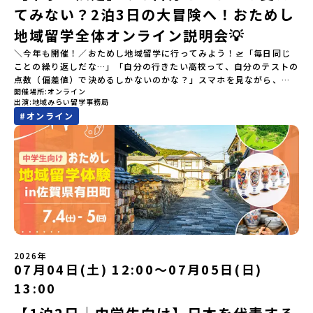
てみない？2泊3日の大冒険へ！おためし
地域留学全体オンライン説明会💡
＼今年も開催！／おためし地域留学に行ってみよう！🛫「毎日同じ
ことの繰り返しだな…」「自分の行きたい高校って、自分のテストの
点数（偏差値）で決めるしかないのかな？」スマホを見ながら、進
開催場所
オンライン
路にモヤモヤしているそこのあなたへ！👀テストの点数ではなく、
出演
地域みらい留学事務局
あなたの「ワクワク（＝自分軸）」で進路を選ぶ。そんな新しい選
#
オンライン
択肢が、「地域みらい留学」です。「でも、いきなり知らない土地
の高校に進学するなんて不安…」そんな人のために、2泊3日で気軽
にプチ体験できる【おためし地域留学】の魅力を凝縮したオンライ
ン説明会のアーカイブ（録画）を公開中です！✨＼🔥ここがすごい！
🔥／おためし地域留学 3つのワクワク🔥🔥 ①スマホじゃわからない
「圧倒的な感動」！教科書を読むだけじゃわからない、その地域な
らではの大自然や歴史を「五感」でフル体験！カヌーに乗ったり、
伝統文化に触れたり、本物の冒険が待っています！🔥 ②「初めまし
て」が「一生の友達」に変わる！全国から「新しいことに挑戦した
い！」「今の自分を変えたい！」と思っている同世代の中学生が大
集合！地元の高校生と一緒にご飯を食べて語り合えば、たった数日
2026年
で最高の仲間になる！🔥 ③宿泊費・体験費はなんと【無料】！親元
07月04日(土) 12:00〜07月05日(日)
を離れる初めての一人旅でも大丈夫。頼れるスタッフがしっかりサ
13:00
ポートするので安心・安全です！ーーーーーーーーーーーーーーー
ーーーーーーーーー📺 全体オンライン説明会（アーカイブ配信）