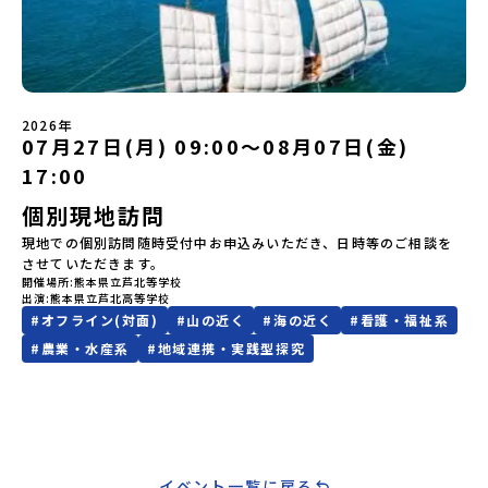
魅力について、説明会を開催しました。中学生一人での参加にあた
ていただきます。当選確認フォームの期日までにご回答いただけな
り、保護者様が特に気になる「安全面」や「事務局のサポート体
い場合は、当選を取り消しとさせていただきます。当選取り消しが
制」についても詳しく解説しています。ぜひ、ご自宅からお気軽に
あった場合は、繰り上げ当選者へご連絡させていただきます。登録
ご視聴ください。🎬 [アーカイブ動画を視聴する]YouTube：
メールアドレスの変更をご希望の場合は下記の地域みらい留学公式
https://youtu.be/Yt8nd04aNgA?si=e5erbspvwz5O8_uF
LINEよりご連絡をお願いします。※受信制限設定をしていると、通
【STEP 2】プログラム説明会〜「標津町」の内容をもっと知りした
知メールをお受け取りいただけません。その場合は、
2026年
い方へ〜全体説明を聞いたうえで、「プログラムで何をするの？」
07月27日(月) 09:00〜08月07日(金)
「@miratabi.jp」からのメールを受信できるよう設定をお願いいた
「どんなまちなの？」という疑問にお答えする詳細配信です。2泊3
します。※結果に関する個別のお問合せにはお答えしておりません
日のプログラムの中身をお伝えします。日時：6月10日(水) 19：
17:00
ので、ご了承ください。・お申し込みについてお申込はお一人様1回
00〜20：00内容：どんなところ？プログラム詳細解説、質疑応答紹
限りです。PC・スマートフォンからお申込ください。申込後の内容
個別現地訪問
介地域：鹿児島県出水市・出水工業高校/北海道標津町/岩手県八幡
変更はできません。お申込時は、メールアドレスの入力間違いにご
平市/愛媛県鬼北町＊4つの地域のプログラムを1時間でぎゅっとお届
現地での個別訪問随時受付中お申込みいただき、日時等のご相談を
注意ください。・宿泊について１室に複数(同性2～4名程度)で宿泊
けします。お申し込み：https://c-mirai.jp/events/064069お気
させていただきます。
いただく予定です。・食事アレルギー対応について個別の詳細なア
軽にどうぞ！「はじめての一人旅だけど大丈夫？」「どんな体験が
開催場所
熊本県立芦北等学校
レルギー対応希望にはお応えしかねる場合がございます。対応が必
できるの？」そんな保護者様の不安や、中学生のみなさんの素朴な
出演
熊本県立芦北高等学校
要な場合は必ず事前にご相談ください。・参加取消や急遽参加でき
疑問にスタッフが直接お答えします。チャットでの質問も可能です
#
オフライン(対面)
#
山の近く
#
海の近く
#
看護・福祉系
なくなった場合について参加決定後の参加お取り消しはご遠慮下さ
ので、ぜひご自宅からリラックスしてご参加ください。▼お申し込
#
農業・水産系
#
地域連携・実践型探究
い。やむを得ないお取り消しの場合はお早めに事務局までご連絡く
み前に必ずご確認ください・参加規約への同意プログラムへの参加
ださい。・キャンセルポリシーやむを得ない参加お取り消しの場
申し込みいただく前に、「お申し込みに関する各規約」への同意が
合、以下のルールに沿って対応させていただきます。ご了承くださ
必須となります。ご確認ください。・抽選による参加者決定につい
い。プログラム開催日の前日＜8月2日＞から、【キャンセルのご連
てお申込みいただいた方の中から抽選の上、締め切り日から1週間を
絡日：お支払いいただく旅行代金】・21日目にあたる日以前：無
目途に、お申し込み時に記入いただいたメールアドレス宛に「当選
料・20日目-8日目：20％・7日目-2日目：30％・プログラム開始日
／落選メール」をお送りいたします。当選者は、メールに記載され
の前日：40％・プログラム開始日当日：50％・ご連絡無しでの不参
た「当選確認フォーム」に３日以内に回答いただき、確認フォーム
イベント一覧に戻る