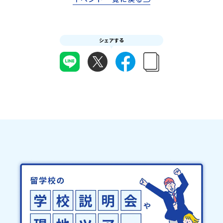
加またはプログラム開始後の解除：100％・催行中止について天候な
の提出をもって参加確定とさせていただきます。当選確認フォーム
どの状況等によって開催を見合わせる可能性があります。その場合
の期日までにご回答いただけない場合は、当選を取り消しとさせて
は原則、開催日1週間前までにご連絡いたします。又、最少催行人数
いただきます。当選取り消しがあった場合は、繰り上げ当選者へご
に達しなかった場合は、開催日3週間前までに催行中止の旨をメール
連絡させていただきます。登録メールアドレスの変更をご希望の場
にてご連絡いたします。・よくあるご質問その他、よくあるご質問
シェアする
合は下記の地域みらい留学公式LINEよりご連絡をお願いします。※
についてはこちらをご確認ください。運営団体について＜プログラ
受信制限設定をしていると、通知メールをお受け取りいただけませ
ム主催：一般財団法人地域・教育魅力化プラットフォーム＞「意志
ん。その場合は、「@miratabi.jp」からのメールを受信できるよう
ある若者にあふれる持続可能な地域・社会をつくる」というビジョ
設定をお願いいたします。※結果に関する個別のお問合せにはお答
ンを掲げ、2017年3月に島根県に設立した教育事業団体です。日本
えしておりませんので、ご了承ください。・お申し込みについてお
全国約200の高校と連携しながら、中学卒業後に地域の枠を越えて生
申込はお一人様1回限りです。PC・スマートフォンからお申込くだ
徒一人ひとりの夢や価値観に合った地域・学校で1〜3年間過ごすこ
さい。申込後の内容変更はできません。お申込時は、メールアドレ
とができるシステム「地域みらい留学」をはじめとした、教育事業
スの入力間違いにご注意ください。・宿泊について１室に複数(同性
や地域活性モデルをつくり続けています。名 称：一般財団法人地
2～4名程度)で宿泊いただく予定です。・食事アレルギー対応につい
域・教育魅力化プラットフォーム設 立：2017年3月代表者：岩本
て個別の詳細なアレルギー対応希望にはお応えしかねる場合がござ
悠所在地：〒690-0842 島根県松江市東本町二丁目25-6 みらい
います。対応が必要な場合は必ず事前にご相談ください。・参加取
BASE2階 その他所在地公式HP：http://c-platform.or.jp/お問い
消や急遽参加できなくなった場合について参加決定後の参加お取り
合わせ先担当：小川・小原E-mail：info@miratabi.jp「おためし
消しはご遠慮下さい。やむを得ないお取り消しの場合はお早めに事
地域留学体験」のプログラム開催情報を公式LINEにて配信中！ぜひ
務局までご連絡ください。・キャンセルポリシーやむを得ない参加
ご登録ください♪地域みらい留学公式LINE
お取り消しの場合、以下のルールに沿って対応させていただきま
す。ご了承ください。プログラム開催日の前日＜8月3日＞から、
【キャンセルのご連絡日：お支払いいただく旅行代金】・21日目に
あたる日以前：無料・20日目-8日目：20％・7日目-2日目：30％・
プログラム開始日の前日：40％・プログラム開始日当日：50％・ご
連絡無しでの不参加またはプログラム開始後の解除：100％・催行中