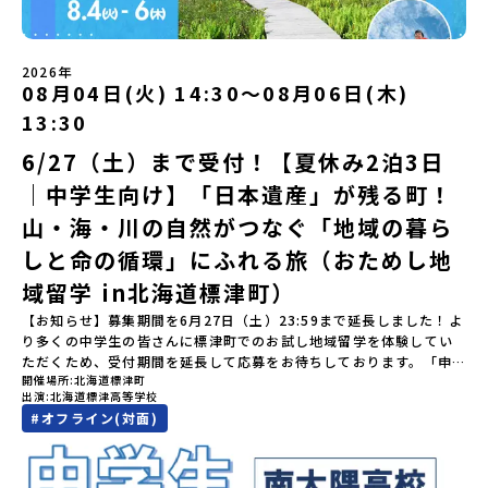
ながら地域の枠を超えて学校生活を送ることができる「地域みらい
ル」をお送りいたします。当選者は、メールに記載された「当選確
ワーク」 -みんなで振り返り対話（PM） 13:00頃 解散（出水駅）
などの個人的費用【募集人数】最大10名（お申し込み多数の場合は
留学」をプチ体験できるプログラムです。はじめてでも安心！現地
認フォーム」に３日以内に回答いただき、確認フォームの提出をも
※天候の状況や参加人数によってプログラムを変更する場合がござ
抽選の上決定）【参加者決定】お申し込み多数の場合は、締め切り
ではスタッフがしっかりとサポートいたします。今回のフィールド
って参加確定とさせていただきます。当選確認フォームの期日まで
います。参加概要【開催場所】鹿児島県出水市【実施日程】8月3日
後1週間を目途に当落結果をご連絡いたします。【申し込み受付期
は「岩手県八幡平市（はちまんたいし）」岩手県八幡平市（はちま
にご回答いただけない場合は、当選を取り消しとさせていただきま
（月）〜 8月5日（水）※参加が確定した方には7月7日(火) 18:30-
2026年
間】申込期間が延長になりました！5月7日(木)12：00 から 6月4日
んたいし）は北西部にあり、秋田県との県境にある自然豊かな町で
08月04日(火) 14:30〜08月06日(木)
す。当選取り消しがあった場合は、繰り上げ当選者へご連絡させて
20:00に「参加者向け事前オンライン会」をご案内する予定です。必
(木) 12：00まで疑問も不安もワクワクに変える！「おためし地域留
す。町の約83％は「森林」！標高1,000mを超える山岳地帯や高原
いただきます。登録メールアドレスの変更をご希望の場合は下記の
ず参加をお願いします。【集合場所・時間】出水駅 8月3日(月)
学」ステップアップ説明会プログラムの内容を詳しく知りたい方
13:30
もあり緑が豊かな大自然を感じることができ、新緑、山菜の春、花
地域みらい留学公式LINEよりご連絡をお願いします。※受信制限設
13:30 集合【解散場所・時間】出水駅 8月5日(水) 12:00 解散【対
や、お申し込みを迷われている方向けにZoomでのオンライン配信
の夏、紅葉の秋、スキーや樹氷の冬と四季ごとに美しい景色を見る
定をしていると、通知メールをお受け取りいただけません。その場
象】中学生2～3年生【宿泊先】現在調整中※1室に複数名(同性)で宿
6/27（土）まで受付！【夏休み2泊3日
を行います。知りたい情報のレベルに合わせて、以下の2つのステッ
ことのできるユニークな町です。「十和田八幡平（とわだはちまん
合は、「@miratabi.jp」からのメールを受信できるよう設定をお願
泊いただく予定です。【旅行代金】無料※旅行代金に含まれる費用
プをご活用ください。【STEP 1】全体オンライン説明会（アーカイ
｜中学生向け】「日本遺産」が残る町！
たい）国立公園」では登山やトレッキング、「安比高原（あっぴこ
いいたします。※結果に関する個別のお問合せにはお答えしており
のうち、以下の内容が無料となります：・宿泊費（2泊分）・プログ
ブ動画を公開中！）〜まずは「おためし地域留学」を知りたい方
うげん）スキー場」は日本国内最大級のスキーリゾートとして有名
ませんので、ご了承ください。・お申し込みについてお申込はお一
ラム内のアクティビティ・体験費用・一部の食事代*以下の費用は参
へ〜日本全国20以上の地域から選んで参加できる「おためし地域留
山・海・川の自然がつなぐ「地域の暮ら
で、一年中自然アクティビティを楽しむことができます！そして八
人様1回限りです。PC・スマートフォンからお申込ください。申込
加者のご負担となります・集合場所までの往復交通費・お土産代や
学」の全体像や魅力について、説明会を開催しました。中学生一人
幡平市にある「松川地熱発電所」は、日本で初めて「地球のチカラ
しと命の循環」にふれる旅（おためし地
後の内容変更はできません。お申込時は、メールアドレスの入力間
自由時間の個人飲食費などの個人的費用【募集人数】最大10名（お
での参加にあたり、保護者様が特に気になる「安全面」や「事務局
を電気に変えた」場所！八幡平の地下からわき出す蒸気をそのまま
違いにご注意ください。・宿泊について１室に複数(同性2～4名程
申し込み多数の場合は抽選の上決定）【参加者決定】お申し込み多
のサポート体制」についても詳しく解説しています。ぜひ、ご自宅
域留学 in北海道標津町）
電気に変える「地球・自然にやさしい最先端のエネルギー」を生み
度)で宿泊いただく予定です。・食事アレルギー対応について個別の
数の場合は、締め切り後1週間を目途に当落結果をご連絡いたしま
からお気軽にご視聴ください。🎬 [アーカイブ動画を視聴す
出す挑戦をしてきた町です。今回のプログラムでは、この松川地熱
詳細なアレルギー対応希望にはお応えしかねる場合がございます。
す。【申し込み受付期間】6月1日(月)12：00 から 6月15日(月)
【お知らせ】募集期間を6月27日（土）23:59まで延長しました！よ
る]YouTube：https://youtu.be/Yt8nd04aNgA?
発電所から吹き出す地熱蒸気を使った「アート体験」をすることが
対応が必要な場合は必ず事前にご相談ください。・参加取消や急遽
12：00まで疑問も不安もワクワクに変える！「おためし地域留学」
り多くの中学生の皆さんに標津町でのお試し地域留学を体験してい
si=e5erbspvwz5O8_uF 【STEP 2】大樹町プログラム説明会〜
できます。世界でここだけ！地球のチカラを使った幻想的なグラデ
参加できなくなった場合について参加決定後の参加お取り消しはご
ステップアップ説明会プログラムの内容を詳しく知りたい方や、お
ただくため、受付期間を延長して応募をお待ちしております。「申
「大樹町」の内容を具体的に深掘りしたい方へ〜全体説明を聞いた
ーションのアートづくりをぜひ体験してみてください！さらに八幡
遠慮下さい。やむを得ないお取り消しの場合はお早めに事務局まで
開催場所
北海道標津町
申し込みを迷われている方向けにZoomでのオンライン配信を行い
し込みのタイミングを逃してしまった」という方も、この機会にぜ
うえで、「大樹町では具体的に何をするの？」「どんな町なの？」
平市は自然（山）の恵みを生かした料理がとても美味しい地域で
出演
北海道標津高等学校
ご連絡ください。・キャンセルポリシーやむを得ない参加お取り消
ます。知りたい情報のレベルに合わせて、以下の2つのステップをご
ひ一歩踏み出してみませんか？※都合により締め切りを早める場合
という疑問にお答えする説明会です。大樹町ならではの豊かな文化
す。みなさんの地元の味とは違う「岩手の郷土料理」を味わって楽
#
オフライン(対面)
しの場合、以下のルールに沿って対応させていただきます。ご了承
活用ください。【STEP 1】全体オンライン説明会（アーカイブ動画
がございます。お早目にご応募ください！-------奨学金のお知らせ-
や、2泊3日のプログラムの中身をたっぷりとお伝えします。日
しんでください🎵今回はこの大自然や文化が魅力的な八幡平市で、
ください。プログラム開催日の前日＜7月17日＞から、【キャンセル
を公開中！）〜まずは「おためし地域留学」を知りたい方へ〜日本
------＼返還不要・3年間最大72万／💡北海道の高校留学に【毎月2
時： 5月13日(水) 19：00〜19：40内 容： 大樹町ってどんなとこ
日本全国から集まる中学生や「平舘（たいらだて）高校」の高校生
のご連絡日：お支払いいただく旅行代金】・21日目にあたる日以
全国20以上の地域から選んで参加できる「おためし地域留学」の全
万円】の給付型奨学金～夢に向かって一歩踏み出す、あなたの未来
ろ？プログラム詳細解説、質疑応答お申し込み：https://c-
と一緒にさまざまなアクティビティを体験していただきます。他に
前：無料・20日目-8日目：20％・7日目-2日目：30％・プログラム
体像や魅力について、説明会を開催しました。中学生一人での参加
を応援！～ 詳細・条件はこちらから-----------------------------