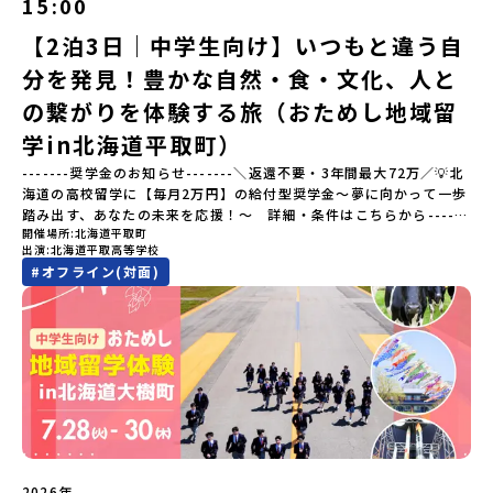
15:00
棚田（たなだ）」や「名水百選」や「水源の森百選」に選ばれた
「竜門峡（りゅうもんきょう）」など、思わず立ち止まりたくなる
【2泊3日｜中学生向け】いつもと違う自
ような自然も広がり、歴史・文化・自然が重なり合う、“本物”に出
分を発見！豊かな自然・食・文化、人と
会える場所です。そんな歴史・文化が豊かな佐賀県有田町で実際に
町を歩きながら学ぶフィールドワークをしたり、有田焼づくりに関
の繋がりを体験する旅（おためし地域留
わる職人、町で暮らすプロデザイナー、地元の高校で学ぶ生徒など
と交流しながら「伝統的なものづくり」や「未来のデザイン」を一
学in北海道平取町）
緒に探求できます。ただ体験するだけじゃなくて、 “どうしてこの形
-------奨学金のお知らせ-------＼返還不要・3年間最大72万／💡北
なんだろう？” “自分だったらどんなデザインにする？” そんなふう
海道の高校留学に【毎月2万円】の給付型奨学金～夢に向かって一歩
に考える時間も、このプログラムの大切なポイントです。ここで出
踏み出す、あなたの未来を応援！～ 詳細・条件はこちらから------
会う人や体験が、自分の「好き」や「未来」につながるかもしれま
開催場所
北海道平取町
---------------------------＜体験費・宿泊費が無料＞累計3,000万
せん。この町でしかできない、ちょっと特別な体験を、ぜひ楽しん
出演
北海道平取高等学校
部以上販売された大人気マンガ「ゴールデンカムイ」の実写版映画
でみませんか？体験のおすすめポイント体験プログラム内容（予
#
オフライン(対面)
に登場する町！北海道の「アイヌ文化継承の地」で自然や食を体験
定）＜１日目＞（PM）「オリエンテーション・自己紹介ワーク」
してみませんか？「地元以外の地域の暮らしが気になる。いつか留
「有田工業高校見学」 -陶芸技術をまなぶ！「セラミック科」のま
学してみたい！」「アイヌ文化の歴史や、マンガに登場する世界を
なび場を体験 -デザインセンスをまなぶ！「デザイン科」のまなび
自分の手で探求したい！」「自然が好きでもっと触れてあそびた
場を体験「フィールドワーク」 -有田の歴史ある名所巡り -有田
い！」そんな中学生のみなさんにおすすめ！「おためし地域留学体
の歴史的な町並みを体感する「有田焼絵付けアクティビティ」 -職
験」は、日本全国約200の高校と連携し、地域の枠を超えて学校生活
人さんからまなぶ！有田焼伝統の「絵付け」体験ワークショップ
を送る「地域みらい留学」をプチ体験できるプログラムです。はじ
（協力：clay studio）「みんなで楽しもう！BBQ」 -BBQづく
めてのひとり旅でも安心！現地でもスタッフがしっかりとサポート
り -仲間や地元の高校生、町の大人たちと交流・対話＜２日目＞
いたします。今回のフィールドは「北海道平取町（びらとりちょ
（AM）「1日目の振り返り」「ワークショップ」 -ゲスト講師によ
う）」北海道の南に位置する平取町（びらとりちょう）。壮大な自
るワークショプ「全体の振り返りワーク」 -みんなで振り返り対話
然と「アイヌ文化」が継承されている町として広く知られていま
（PM）「ランチ/お土産タイム」解散※天候の状況や参加人数によ
2026年