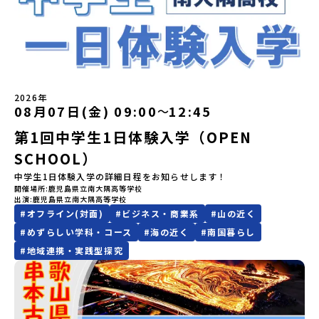
mirai.jp/events/002112お気軽にどうぞ！「はじめての一人旅だ
はないスペシャルな魅力がギュッと詰まった岩手県八幡平市で五感
開始日の前日：40％・プログラム開始日当日：50％・ご連絡無しで
にあたり、保護者様が特に気になる「安全面」や「事務局のサポー
----＜体験費・宿泊費が無料！＞一万年前から続く自然と人の暮らし
けど大丈夫？」「どんな体験ができるの？」そんな保護者様の不安
を使いながら、まちの魅力を一緒に探究してみませんか？地域と一
の不参加またはプログラム開始後の解除：100％・催行中止について
ト体制」についても詳しく解説しています。ぜひ、ご自宅からお気
が今も残る町！広大な自然と生き物とともに生きる豊かさに触れ、
や、中学生のみなさんの素朴な疑問にスタッフが直接お答えしま
体になり「開拓者精神」を育む！「平舘（たいらだて）高校」と
天候などの状況等によって開催を見合わせる可能性があります。そ
軽にご視聴ください。🎬 [アーカイブ動画を視聴する]YouTube：
まちの暮らしを一緒に体験してみませんか？「地元以外の地域の暮
す。チャットでの質問も可能ですので、ぜひご自宅からリラックス
は？今回のプログラムを一緒に過ごしてくれる高校生は「平舘（た
の場合は原則、開催日1週間前までにご連絡いたします。又、最少催
https://youtu.be/Yt8nd04aNgA?si=e5erbspvwz5O8_uF
らしが気になる。いつか留学してみたい！」「大自然と生き物が好
してご参加ください。▼お申し込み前に必ずご確認ください・参加
いらだて）高校」の生徒たち。この高校の特徴は「地域と一体にな
行人数に達しなかった場合は、開催日3週間前までに催行中止の旨を
【STEP 2】出水市・出水工業高校プログラム説明会〜「出水市・出
き！興味がある！」「自分の進学や将来の可能性をもっとひらきた
規約への同意プログラムへの参加申し込みいただく前に、「お申し
った探究教育」と「自分で考えて動くチカラを大切にしている」こ
メールにてご連絡いたします。・よくあるご質問その他、よくある
水工業高校」の内容を具体的に深掘りしたい方へ〜全体説明を聞い
い！」そんな中学生のみなさんにおすすめ！「おためし地域留学体
込みに関する各規約」への同意が必須となります。ご確認くださ
と。地元の地熱発電や観光などの産業や文化のテーマで、生徒たち
ご質問についてはこちらをご確認ください。運営団体について＜プ
たうえで、「出水市では具体的に何をするの？」「どんな町な
験」は、日本全国約200の高校と連携し、地域の枠を超えて学校生活
い。・抽選による参加者決定についてお申込みいただいた方の中か
2026年
自身が「探究プロジェクト」を企画し取り組むユニークな高校で
ログラム主催：一般財団法人地域・教育魅力化プラットフォーム＞
の？」という疑問にお答えする説明会です。出水市ならではの豊か
を送る「地域みらい留学」をプチ体験できるプログラムです。はじ
08月07日(金) 09:00
12:45
ら抽選の上、締め切り日から1週間を目途に、お申し込み時に記入い
〜
す。机の上で勉強するだけではない、実践的な探究やフィールドワ
「意志ある若者にあふれる持続可能な地域・社会をつくる」という
な文化や、2泊3日のプログラムの中身をたっぷりとお伝えします。
めてのひとり旅でも安心！現地でもスタッフがしっかりとサポート
ただいたメールアドレス宛に「当選／落選メール」をお送りいたし
ークを楽しむことができます。今回は、そんなエネルギッシュに活
ビジョンを掲げ、2017年3月に島根県に設立した教育事業団体で
第1回中学生1日体験入学（OPEN
日 時： 6月9日日(水)19:00-19:45内 容： 出水市ってどんなとこ
いたします。今回のフィールドは「北海道 標津町（しべつちょ
ます。当選者は、メールに記載された「当選確認フォーム」に３日
躍する高校生と一緒に交流したり対話をしながら、町の文化・料理
す。日本全国約200の高校と連携しながら、中学卒業後に地域の枠を
ろ？プログラム詳細解説、質疑応答お申し込み：https://c-
う）」北海道の東に位置する標津町（しべつちょう）は人口 約
以内に回答いただき、確認フォームの提出をもって参加確定とさせ
SCHOOL）
を楽しみ、高校での活動のイメージをもつことができる絶好の機
越えて生徒一人ひとりの夢や価値観に合った地域・学校で1〜3年間
mirai.jp/events/091247お気軽にどうぞ！「はじめての一人旅だ
4,600人の町。東の水平線の奥に見えるのは北方領土の国後島（くな
ていただきます。当選確認フォームの期日までにご回答いただけな
会！この地域でしか味わえない豊かな体験をぜひ楽しんでください
過ごすことができるシステム「地域みらい留学」をはじめとした、
けど大丈夫？」「どんな体験ができるの？」そんな保護者様の不安
しりとう）、西には世界遺産に認定されている秘境・知床半島（し
中学生1日体験入学の詳細日程をお知らせします！
い場合は、当選を取り消しとさせていただきます。当選取り消しが
🎵体験のおすすめポイント体験プログラム内容（予定）＜1日目＞
教育事業や地域活性モデルをつくり続けています。名 称：一般財
や、中学生のみなさんの素朴な疑問にスタッフが直接お答えしま
れとこはんとう）、鶴や白鳥など珍しい野鳥の宝庫である野付半島
開催場所
鹿児島県立南大隅高等学校
あった場合は、繰り上げ当選者へご連絡させていただきます。登録
（PM）「オリエンテーション」「地熱染色・発電所見学」 -八幡
団法人地域・教育魅力化プラットフォーム設 立：2017年3月代表
出演
鹿児島県立南大隅高等学校
す。チャットでの質問も可能ですので、ぜひご自宅からリラックス
（のつけはんとう）をながめることができ、ミルクの里の牧草地が
メールアドレスの変更をご希望の場合は下記の地域みらい留学公式
平市の自然を知る -地球のチカラを使ったアートづくり「ペンショ
者：岩本 悠所在地：〒690-0842 島根県松江市東本町二丁目25-6
#
オフライン(対面)
#
ビジネス・商業系
#
山の近く
してご参加ください。▼お申し込み前に必ずご確認ください・参加
広がる牛の酪農（らくのう）もさかんで、海と緑と川の自然と生き
LINEよりご連絡をお願いします。※受信制限設定をしていると、通
ンで夕食」「1日目の振り返り」「星空観察」※希望者＜2日目＞
みらいBASE2階 その他所在地公式HP：http://c-platform.or.jp/
規約への同意プログラムへの参加申し込みいただく前に、「お申し
物が豊かな町です！標津町はさらに「鮭（さけ）の聖地」としても
知メールをお受け取りいただけません。その場合は、
#
めずらしい学科・コース
#
海の近く
#
南国暮らし
（AM）「平舘（たいらだて）高校見学」 -高校生活をイメージし
お問い合わせ先担当：小川・小原E-mail：info@miratabi.jp「お
込みに関する各規約」への同意が必須となります。ご確認くださ
有名。江戸時代には将軍家にも贈られたほどで、今では「日本遺
「@miratabi.jp」からのメールを受信できるよう設定をお願いいた
#
地域連携・実践型探究
よう「郷土料理・BBQ」 -高校生・地元の方と交流を深める
ためし地域留学体験」のプログラム開催情報を公式LINEにて配信
い。・抽選による参加者決定についてお申込みいただいた方の中か
産」に登録されています。一万年前から続く伝統的な「鮭」の産業
します。※結果に関する個別のお問合せにはお答えしておりません
（PM）「“八幡平市”体感ワークショップ」 -あけびづるで表札づく
中！ぜひご登録ください♪地域みらい留学公式LINE
ら抽選の上、締め切り日から1週間を目途に、お申し込み時に記入い
とともに人々の豊かな暮らしがあります。一万年前の縄文時代か
ので、ご了承ください。・お申し込みについてお申込はお一人様1回
り -学校周辺散策「ペンションで夕食」「2日目の振り返り」 -みん
ただいたメールアドレス宛に「当選／落選メール」をお送りいたし
ら、人々の間で大切に守り受け継がれ、厳しい大自然と向き合い、
限りです。PC・スマートフォンからお申込ください。申込後の内容
なで振り返り対話＜3日目＞（AM）「大更駅複合施設の見学」「振
ます。当選者は、メールに記載された「当選確認フォーム」に3日以
山・海・川がもたらす恵みに深く感謝しながら生きていく姿勢は今
変更はできません。お申込時は、メールアドレスの入力間違いにご
り返りワークショップ」 -個人での振り返り -グループでの振り
内に回答いただき、確認フォームの提出をもって参加確定とさせて
も息づく「命の循環」です。日本遺産にも認定されている「サケ」
注意ください。・宿泊について１室に複数(同性2～4名程度)で宿泊