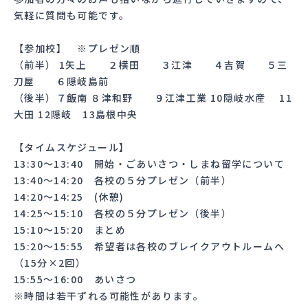
気軽に質問も可能です。
【参加校】 ※プレゼン順
（前半） 1矢上 ２横田 ３江津 ４吉賀 ５三
刀屋 ６隠岐島前
（後半）７飯南 ８津和野 ９江津工業 10隠岐水産 11
大田 12隠岐 13島根中央
【タイムスケジュール】
13:30～13:40 開始・ごあいさつ・しまね留学について
13:40～14:20 各校の５分プレゼン（前半）
14:20～14:25 (休憩)
14:25～15:10 各校の５分プレゼン（後半）
15:10～15:20 まとめ
15:20～15:55 希望者は各校のブレイクアウトルームへ
（15分×2回）
15:55～16:00 あいさつ
※時間は若干ずれる可能性があります。