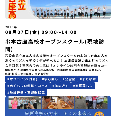
返り「お土産・昼食」（PM） 解散 ※天候の状況や参加人数によっ
いただきます。当選確認フォームの期日までにご回答いただけない
の伝統産業や、雄大な知床の裾野で命を育む酪農の歴史など、自然
いただく予定です。・食事アレルギー対応について個別の詳細なア
てプログラムを変更する場合がございます。参加概要【開催場所】
場合は、当選を取り消しとさせていただきます。当選取り消しがあ
の営みの一部として共生してきた風土が存在します。標津高校で
レルギー対応希望にはお応えしかねる場合がございます。対応が必
岩手県八幡平市【実施日程】8月3日（月）〜8月5日（水）※参加が
った場合は、繰り上げ当選者へご連絡させていただきます。登録メ
は、地域と連携して「食」を考える「フードデザイン」の授業がお
要な場合は必ず事前にご相談ください。・参加取消や急遽参加でき
確定した方には7月9日(木) 18:30～20：00に 「参加者向け事前オ
ールアドレスの変更をご希望の場合は下記の地域みらい留学公式
すすめの一つです。生徒たちが地元の素材を活かしたメニュー開発
なくなった場合について参加決定後の参加お取り消しはご遠慮下さ
ンラインセッション」をご案内する予定です。【集合場所・時間】
LINEよりご連絡をお願いします。※受信制限設定をしていると、通
を行い、町内の学校給食に「標高給食DAY」としてオリジナル給食
い。やむを得ないお取り消しの場合はお早めに事務局までご連絡く
盛岡駅 8月3日(月)12:00 集合【解散場所・時間】盛岡駅 8月5日(水)
知メールをお受け取りいただけません。その場合は、
を提供しています。地域のイベントにも出展して広く地元の方へ届
ださい。・キャンセルポリシーやむを得ない参加お取り消しの場
2026年
14:30 解散【対象】中学2年生、中学3年生【宿泊先】ペンションき
08月07日(金) 09:00
14:00
「@miratabi.jp」からのメールを受信できるよう設定をお願いいた
ける活動を行っています。今回のプログラムでは、この取り組みを
〜
合、以下のルールに沿って対応させていただきます。ご了承くださ
らく※1室に複数(同性2～4名程度)で宿泊いただく予定です。【旅行
します。※結果に関する個別のお問合せにはお答えしておりません
行う高校生たちと一緒に夕食づくりを体験。地域の食文化と向き合
い。プログラム開催日の前日＜7月27日＞から、【キャンセルのご連
代金】無料※旅行代金に含まれる費用のうち、以下の内容が無料と
串本古座高校オープンスクール(現地訪
ので、ご了承ください。・お申し込みについてお申込はお一人様1回
っている先輩から直接話を聞くことができます🎵先輩たちとの交流
絡日：お支払いいただく旅行代金】・21日目にあたる日以前：無
なります：・宿泊費（2泊分）・プログラム内のアクティビティ・体
限りです。PC・スマートフォンからお申込ください。申込後の内容
は、きっと「未来へのヒント」が見つかるきっかけになります。そ
料・20日目-8日目：20％・7日目-2日目：30％・プログラム開始日
問)
験費用・一部の食事代*以下の費用は参加者のご負担となります・集
変更はできません。お申込時は、メールアドレスの入力間違いにご
んな他にはないスペシャルな魅力がギュッと詰まった北海道標津町
の前日：40％・プログラム開始日当日：50％・ご連絡無しでの不参
合場所までの往復交通費・お土産代や自由時間の個人飲食費などの
注意ください。・宿泊について１室に複数(同性2～4名程度)で宿泊
でアクティビティをしたり、五感で感じるフィールドワークをしな
和歌山県立串本古座高等学校オープンスクールのお知らせ串本古座
加またはプログラム開始後の解除：100％・催行中止について天候な
個人的費用【募集人数】最大10名（お申し込み多数の場合は抽選の
いただく予定です。・食事アレルギー対応について個別の詳細なア
がら「雄大な自然と生き物」「伝統的な産業と人々の暮らし」の魅
高校ってどんな学校？何が学べるの？ 本州最南端の串本町ってどん
どの状況等によって開催を見合わせる可能性があります。その場合
上決定）【参加者決定】お申し込み多数の場合は、締め切り後1週間
レルギー対応希望にはお応えしかねる場合がございます。対応が必
力に触れ一緒に探求しませんか？体験のおすすめポイント体験プロ
な雰囲気？寄宿舎での生活は？オンライン説明会で興味を持った
は原則、開催日1週間前までにご連絡いたします。又、最少催行人数
を目途に当落結果をご連絡いたします。【申し込み締切】6月8日
開催場所
和歌山県立串本古座高等学校 和歌山県東牟婁郡串本町串本1522
要な場合は必ず事前にご相談ください。・参加取消や急遽参加でき
グラム内容（予定）＜１日目＞（PM）「オリエンテーション・自己
方、まずは学校を見てみたい方、ぜひ串本古座高校のオープンスク
に達しなかった場合は、開催日3週間前までに催行中止の旨をメール
(月)12：00 から 6月22日(月) 12：00まで疑問も不安もワクワクに
出演
和歌山県立串本古座高等学校
なくなった場合について参加決定後の参加お取り消しはご遠慮下さ
紹介ワーク」「サーモン科学館見学」 -「鮭の聖地・しべつ」の歴
ールに参加してみませんか？学校の雰囲気や町の魅力を思いっきり
にてご連絡いたします。・よくあるご質問その他、よくあるご質問
変える！「おためし地域留学」ステップアップ説明会プログラムの
#
オフライン(対面)
#
学び直し
#
公営塾
#
まちなか
い。やむを得ないお取り消しの場合はお早めに事務局までご連絡く
史や成り立ちを知る「夕食」 -高校生も一緒にみんなで夕食「1日
体感できるチャンスです！オープンスクールの内容：授業体験：実
についてはこちらをご確認ください。運営団体について＜プログラ
内容を詳しく知りたい方や、お申し込みを迷われている方向けに
ださい。・キャンセルポリシーやむを得ない参加お取り消しの場
目の振り返り会」＜2日目＞（AM）「 ポー川史跡公園散策または渓
際の授業を体験して、学びの楽しさを感じてください。クラブ体
#
めずらしい学科・コース
#
海の近く
#
南国暮らし
ム主催：一般財団法人地域・教育魅力化プラットフォーム＞「意志
Zoomでのオンライン配信を行います。知りたい情報のレベルに合
合、以下のルールに沿って対応させていただきます。ご了承くださ
流釣り体験」 -1万年前の縄文文化に触れる -渓流釣りで自然を満
験・見学：多彩なクラブ活動を体験・見学して、学校生活の一端を
ある若者にあふれる持続可能な地域・社会をつくる」というビジョ
#
地域連携・実践型探究
わせて、以下の2つのステップをご活用ください。【STEP 1】全体
い。プログラム開催日の前日＜8月2日＞から、【キャンセルのご連
喫（PM）「地引網体験」 -地元の方との交流「自由時間：海の公
知ることができます。寄宿舎見学：3年間の住まいとなる寄宿舎の様
ンを掲げ、2017年3月に島根県に設立した教育事業団体です。日本
オンライン説明会（アーカイブ動画を公開中！）〜まずは「おため
絡日：お支払いいただく旅行代金】・21日目にあたる日以前：無
園で高校生とあそぶ！かたる！」 -高校生との交流「みんなで
子を見学できます。個別相談コーナー：進学や学校生活についての
全国約200の高校と連携しながら、中学卒業後に地域の枠を越えて生
し地域留学」を知りたい方へ〜日本全国20以上の地域から選んで参
料・20日目-8日目：20％・7日目-2日目：30％・プログラム開始日
BBQ・花火大会」 -さらにまちの人たちと交流＜3日目＞（AM）
疑問や不安を解消できます。少しの不安が、ワクワクに変わるはず
徒一人ひとりの夢や価値観に合った地域・学校で1〜3年間過ごすこ
加できる「おためし地域留学」の全体像や魅力について、説明会を
の前日：40％・プログラム開始日当日：50％・ご連絡無しでの不参
「3日間の振り返りワーク」 -みんなで振り返り対話（PM） 13：
です。夏休みの1日を串本古座高校で過ごして、未来の自分を想像
とができるシステム「地域みらい留学」をはじめとした、教育事業
開催しました。中学生一人での参加にあたり、保護者様が特に気に
加またはプログラム開始後の解除：100％・催行中止について天候な
00 解散 (中標津空港 13：30頃到着)※14：50 中標津空港発 (羽田
（創造）してみませんか？皆様のご参加をお待ちしています！何か
や地域活性モデルをつくり続けています。名 称：一般財団法人地