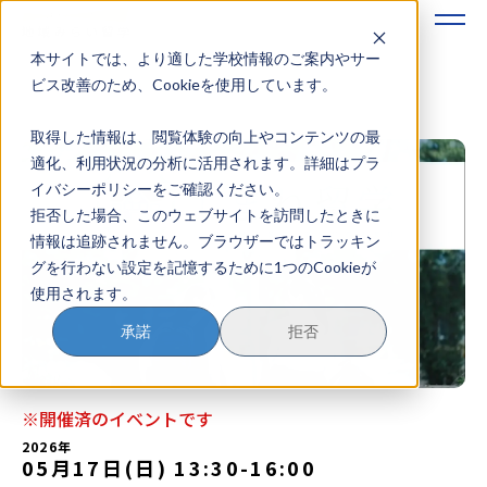
本サイトでは、より適した学校情報のご案内やサー
地域みらい留学のすすめかた
ビス改善のため、Cookieを使用しています。
取得した情報は、閲覧体験の向上やコンテンツの最
地域みらい留学とは
適化、利用状況の分析に活用されます。詳細はプラ
イバシーポリシーをご確認ください。
学校を探す
拒否した場合、このウェブサイトを訪問したときに
情報は追跡されません。ブラウザーではトラッキン
イベントを探す
グを行わない設定を記憶するために1つのCookieが
使用されます。
おためし地域留学
承諾
拒否
マガジン
奨学金について
※開催済のイベントです
2026年
05月17日(日) 13:30
-
16:00
？
イベント参加方法