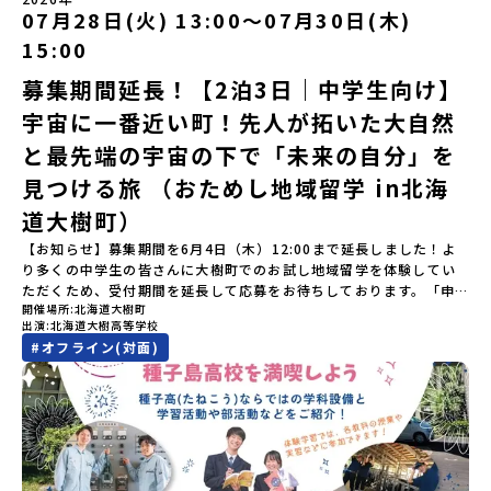
す。町名の「平取（びらとり）」は、アイヌ語「ピラ・ウトゥル」
07月28日(火) 13:00〜07月30日(木)
ってプログラムを変更する場合がございます。参加概要【開催場
（崖の間を意味）という言葉から名付けられました。見上げるほど
所】佐賀県 有田町（ありたちょう）【実施日程】7月4日（土）〜7
15:00
大きな山々が連なる「幌尻岳（ぽろしりだけ）」の景色は絶景！日
月5日（日）※参加が確定した方には6月5日（金） 18:30～20:00に
本一の広さを誇る「すずらん」が咲く花畑や、和牛がのんびりと過
「参加者向け事前オンライン研修」をご案内する予定です。必ず参
募集期間延長！【2泊3日｜中学生向け】
ごす放牧地。日本一の清流に選ばれたこともある、ヤマメやニジマ
加をお願いします。【集合場所・時間】7月4日(土) 12：00 JR有田
宇宙に一番近い町！先人が拓いた大自然
スが泳ぐ「沙流川（さるがわ）」。他の地域では見ることのできな
駅※12：00までにJR有田駅に到着する便で手配ください。【解散場
い圧倒的スケールの自然を味わうことができます。さらに、源義経
所・時間】7月5日(日) 13：00頃 JR有田駅【対象】中学2年生、中
と最先端の宇宙の下で「未来の自分」を
（みなもとのよしつね）とも縁が深いとされている地域で、義経を
学3年生【宿泊先】ありこや（佐賀県西松浦郡有田町）※地域みらい
祀った神社や公園などが存在し、アイヌ民族と日本の歴史を交差す
見つける旅 （おためし地域留学 in北海
留学生が活用している宿泊施設（シェアハウス）です。※1室1名で
る瞬間を肌で体感できる町です。北の大地で育まれた「アイヌ文
宿泊いただく予定です。 【旅行代金】無料※旅行代金に含まれる費
道大樹町）
化」とは？「アイヌ」の文化は北海道を中心とした北部周辺で、先
用のうち、以下の内容が無料となります：・宿泊費（1泊分）・プロ
住民族である「アイヌ民族」によって大切に育まれてきた文化で
グラム内のアクティビティ・体験費用・一部の食事代*以下の費用は
【お知らせ】募集期間を6月4日（木）12:00まで延長しました！よ
す。日本語とは異なる響きを持つ「アイヌ語」や、自然界のあらゆ
参加者のご負担となります・集合場所までの往復交通費・お土産代
り多くの中学生の皆さんに大樹町でのお試し地域留学を体験してい
る物に「魂」が宿ると考える「精神文化」、祭りや家庭での行事な
や自由時間の個人飲食費などの個人的費用【募集人数】最大5名（お
ただくため、受付期間を延長して応募をお待ちしております。「申
どに踊られる「古式舞踊」、独特の文様による刺繍（ししゅう）、
開催場所
北海道大樹町
申し込み多数の場合は抽選の上決定）【参加者決定】お申し込み多
し込みのタイミングを逃してしまった」という方も、この機会にぜ
木彫り等の工芸など、ユニークな文化が存在します。アイヌ文化で
出演
北海道大樹高等学校
数の場合は、締め切り後1週間を目途に当落結果をご連絡いたしま
ひ一歩踏み出してみませんか？※都合により締め切りを早める場合
は、人間のまわりに存在する生き物や自然のチカラ、暮らしの道具
#
オフライン(対面)
す。【申し込み受付期間】5月7日(木)12：00 から 5月21日(木)
がございます。お早目にご応募ください！-------------------------
のうち、人間にとって大切な役割を持っているものを「カムイ」と
12：00まで疑問も不安もワクワクに変える！「おためし地域留学」
-------------------＼返還不要・3年間最大72万／💡北海道の高校留
呼んでいます。いつも自分たちを見守ってくれているもの、例え
ステップアップ説明会プログラムの内容を詳しく知りたい方や、お
学に【毎月2万円】の給付型奨学金～夢に向かって一歩踏み出す、あ
ば、身近な動植物や、暮らしに欠かせない火、水、風、そして雄大
申し込みを迷われている方向けにZoomでのオンライン配信を行い
なたの未来を応援！～ 詳細・条件はこちらから------------------
な山や川などもすべて「カムイ」です。この文化と精神性をテーマ
ます。知りたい情報のレベルに合わせて、以下の2つのステップをご
--------------------------ーーーーーーーーーーーーーーーーーー
にした大人気マンガ「ゴールデンカムイ」は、累計3000万部以上販
活用ください。【STEP 1】全体オンライン説明会〜まずは「おため
ーーーーーーーーーーーーーー＜体験費・宿泊費が無料！＞民間ロ
売され、2026年3月に映画の続編も公開されるなど注目を集めてい
し地域留学」を知りたい方へ〜日本全国20以上の地域から選んで参
ケットの打ち上げ成功で話題になった町！ 北海道の「宇宙版シリコ