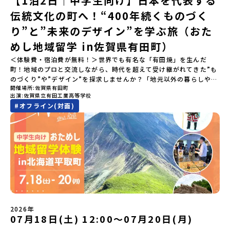
【1泊2日｜中学生向け】日本を代表する
2026年4月22日に開催された説明会の録画をご覧いただけます。こ
伝統文化の町へ！“400年続くものづく
の動画を見れば、あなたの「なんとなく不安」が「絶対に行ってみ
たい！」に変わるはず💡お家からリラックスして視聴してみてくだ
り”と”未来のデザイン”を学ぶ旅（おた
さいね😊▶︎全体説明会のアーカイブはこちら（アーカイブを視聴す
る）YouTube：https://youtu.be/Yt8nd04aNgA?
めし地域留学 in佐賀県有田町）
si=e5erbspvwz5O8_uF【アーカイブ内容】・おためし地域留学の
＜体験費・宿泊費が無料！＞世界でも有名な「有田焼」を生んだ
魅力・メリット・2026年度、日本全国20以上の対象地域について・
町！地域のプロと交流しながら、時代を超えて受け継がれてきた”も
安心のサポート体制・質疑応答※各地域の詳細なプログラムは、以
のづくり”や”デザイン”を探求しませんか？「地元以外の暮らしや文
下の【STEP2】個別説明会にて紹介しています。ーーーーーーーー
開催場所
佐賀県有田町
化が気になる。いつか留学してみたい！」「豊かな自然と伝統文
ーーーーーーーーーーーーーーーー💡疑問も不安もワクワクに変え
出演
佐賀県立有田工業高等学校
化、町並みに興味がある！」「ものづくりやきれいなデザインが好
る！2つのステップ知りたいことに合わせて、2つの説明会をご活用
#
オフライン(対面)
き！」そんな中学生のみなさんにおすすめ！「おためし地域留学体
ください！【STEP1】全体オンライン説明会の視聴（☆上の動画で
験」は、日本全国約200の高校と連携し、地域の枠を超えて学校生活
いつでも視聴可能です） 〜まずは「おためし地域留学」を知りたい
を送る「地域みらい留学」をプチ体験できるプログラムです。はじ
方へ〜プログラムの全体像や魅力、サポート体制について解説しま
めてのひとり旅でも安心！現地でもスタッフがしっかりとサポート
す。 【STEP2】個別プログラム説明会（☆順次ページを公開しま
いたします。今回のフィールドは「佐賀県有田町（ありたちょ
す）〜「地域別のプログラム」を具体的に知りたい方へ〜 「現地で
う）」佐賀県の西部にある有田町は、江戸時代から400年以上続く
は何をするの？」という疑問にお答えする説明会です。その場所な
「窯業（ようぎょう）」の町。 窯（かま）で粘土を焼いてつくるも
らではのプログラムをたっぷりお伝えします！🚩現在公開中の個別
のづくりが、この町の文化として今も受け継がれています。世界で
説明会はこちらから（順次公開予定）【5/7(木)】北海道平取町
も知られる「有田焼」は、この窯業の中から生まれました。長い歴
【5/8(金)】熊本県芦北町▼おためし地域留学の情報▼おためし地域
史の中で積み重ねられてきた技術や工夫、そして“つくる人の想
留学の情報紹介ページ👉【こちらをクリック】「おためし地域留学
い”が、この町には残っています。また、文化施設が「日本遺産」や
体験」のプログラム開催情報を公式LINEにて配信中！ぜひご登録く
2026年
「日本の20世紀遺産」に認定されるなど日本を代表する伝統工芸の
07月18日(土) 12:00〜07月20日(月)
ださい♪気になることや不安な点は、LINEから気軽にご相談くださ
町です。さらに、有田町には「日本の棚田百選」に選ばれた「岳の
い。👉 【LINE登録はこちら】