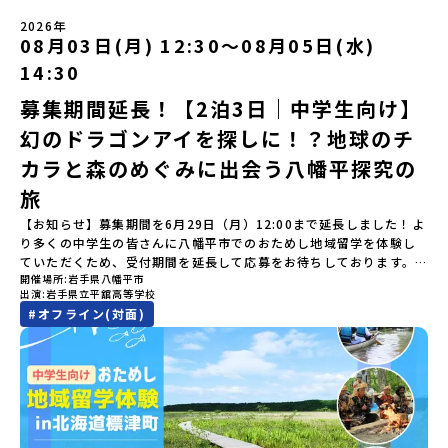
150軒のお屋敷のほとんどに、今も人が住んでいます。400年前の武
の前日：40％・プログラム開始日当日：50％・ご連絡無しでの不参
遊び「1日を振り返るーみんなで体験シェア」＜2日目＞（AM）「大
（アーカイブ動画を公開中！）〜まずは「おためし地域留学」を知
士が歩いた道を、自分の足で歩く。まるで、まち全体がタイムカプ
加またはプログラム開始後の解除：100％・催行中止について天候な
樹高校見学・寮見学」 -大樹高校の特徴を知る学校体験 -高校生
2026年
りたい方へ〜日本全国20以上の地域から選んで参加できる「おため
セル。真っ青な海へダイブ！目の前に広がる八代海（やつしろか
08月03日(月) 12:30〜08月05日(水)
どの状況等によって開催を見合わせる可能性があります。その場合
との対話「大樹町の魅力を体験①」 -大樹町ならではのランチ＆ス
し地域留学」の魅力を凝縮したアーカイブ動画をご覧いただけま
い）は穏やかなリアス式海岸。海に沈む夕日は一生に一度は見てお
は原則、開催日1週間前までにご連絡いたします。又、最少催行人数
イーツ（PM）「大樹町の魅力を体験②」 -大樹町宇宙交流センタ
14:30
す。初めての一人旅への不安や、事務局のサポート体制、安全面に
きたい景色です。出水工業高校は、「建築科」と「機械電気科」の2
に達しなかった場合は、開催日3週間前までに催行中止の旨をメール
ーSORA見学 -モデルロケットを飛ばしてみよう！「みんなで
ついても詳しく解説しています。🎬 [アーカイブ動画を視聴す
つの学科。金属加工、電気工作、建物のデザインにチャレンジでき
にてご連絡いたします。・よくあるご質問その他、よくあるご質問
BBQ」 -さらに仲間や地元の高校生、町の大人たちと交流＜3日目
募集期間延長！【2泊3日｜中学生向け】
る]YouTube：https://youtu.be/Yt8nd04aNgA?
る環境。「高校生ものづくりコンテスト」の木材加工部門で九州大
についてはこちらをご確認ください。運営団体について＜プログラ
＞（AM）「3日間の振り返りワーク」 -みんなで振り返り対話「牧
si=e5erbspvwz5O8_uF【STEP 2】平取町プログラム説明会〜
幻のドラゴンアイを探しに！？地球のチ
会2位に輝くなど、先輩たちの実力はホンモノ！この旅では自分の手
ム主催：一般財団法人地域・教育魅力化プラットフォーム＞「意志
場の舞台裏。フィールドワーク」 -牧場見学・搾乳体験・動物と触
「平取町」の内容を具体的に深掘りしたい方へ〜全体説明を聞いた
でモノをつくる時間を体験。金属を削ったり、電気を組んだり、木
ある若者にあふれる持続可能な地域・社会をつくる」というビジョ
れ合おう「ランチ/お土産タイム」（PM） 14：00頃プログラム終
カラと森のめぐみに出会う八幡平探究の
うえで、「平取町では具体的に何をするの？」「どんな町なの？」
で形をつくったり。プロの機械にさわれる高校で&quot;自分の手
ンを掲げ、2017年3月に島根県に設立した教育事業団体です。日本
了-とかち帯広空港には15：00頃に到着予定です。※天候の状況や参
という疑問にお答えする説明会です。平取町ならではの豊かな文化
&quot;でモノづくりにチャレンジ。夜には自分だけの「竹灯籠（た
旅
全国約200の高校と連携しながら、中学卒業後に地域の枠を越えて生
加人数によってプログラムを変更する場合がございます。参加概要
や、2泊3日のプログラムの中身をたっぷりとお伝えします。日
けとうろう）」を作って灯りをともします。真っ青な海に思いっき
徒一人ひとりの夢や価値観に合った地域・学校で1〜3年間過ごすこ
【開催場所】北海道大樹町（たいきちょう）【実施日程】7月28日
【お知らせ】募集期間を6月29日（月）12:00まで延長しました！よ
時： 5月7日(木) 19：00〜19：40内 容： 平取町ってどんなとこ
りダイブしたり、全国から集まった仲間や地元の高校生、地域の方
とができるシステム「地域みらい留学」をはじめとした、教育事業
(火)〜 7月30日(木)※参加が確定した方には6月19日(金) 18：30～
り多くの中学生の皆さんに八幡平市でのおためし地域留学を体験し
ろ？、プログラム詳細解説、質疑応答お申し込み：https://c-
たちとワイワイBBQや夕ごはんづくりは一生の思い出になるはず！
や地域活性モデルをつくり続けています。名 称：一般財団法人地
20：00に「参加者向け事前オンライン研修」をご案内する予定で
ていただくため、受付期間を延長して応募をお待ちしております。
mirai.jp/events/002112どちらの説明会でも、お気軽にどうぞ！
ちょっとドキドキするけど、楽しい！に出会う3日間。熱気あふれる
域・教育魅力化プラットフォーム設 立：2017年3月代表者：岩本
す。必ず参加をお願いします。【集合場所・時間】7月28日(火)
開催場所
岩手県八幡平市
「申し込みのタイミングを逃してしまった」という方も、この機会
「はじめての一人旅だけど大丈夫？」「どんな体験ができるの？」
出水市の冒険に飛び込んでみませんか？体験のおすすめポイント体
悠所在地：〒690-0842 島根県松江市東本町二丁目25-6 みらい
13：00 とかち帯広空港※13：00までにとかち帯広空港に到着する
出演
岩手県立平舘高等学校
にぜひ一歩踏み出してみませんか？※都合により締め切りを早める
そんな保護者様の不安や、中学生のみなさんの素朴な疑問にスタッ
験プログラム内容（予定）＜1日目＞（PM）「オリエンテーショ
BASE2階 その他所在地公式HP：http://c-platform.or.jp/お問い
便で手配ください。【解散場所・時間】7月30日(木) 15：00頃 とか
#
オフライン(対面)
場合がございます。お早目にご応募ください！＜体験費・宿泊費が
フが直接お答えします。チャットでの質問も可能ですので、ぜひご
ン・自己紹介ワーク」「みんなで海遊び！」 -心をほぐして、出水
合わせ先担当：小川・小原E-mail：info@miratabi.jp「おためし
ち帯広空港※16：00以降にとかち帯広空港を出発する便で手配くだ
無料＞緑があふれる大自然の町へ！世界でここでしかできない「自
自宅からリラックスしてご参加ください。▼お申し込み前に必ずご
に飛び込む！海を満喫しよう！「みんなで夕食」「1日目の振り返り
地域留学体験」のプログラム開催情報を公式LINEにて配信中！ぜひ
さい。【対象】中学2年生、中学3年生【宿泊先】大樹町ワーキング
然×アートの融合体験」や「自然クラフト」を楽しんでみません
確認ください・参加規約への同意プログラムへの参加申し込みいた
会」＜2日目＞（AM）「出水工業高校のオープンスクールに参
ご登録ください♪地域みらい留学公式LINE
ステイ住宅※1室に複数(同性2～4名程度)で宿泊いただく予定です。
か？「大自然や文化体験が好き！興味がある！」「その地域にしか
だく前に、「お申し込みに関する各規約」への同意が必須となりま
加」 -高校見学 -授業体験（PM）「学校のことを深く知る・もの
【旅行代金】無料※旅行代金に含まれる費用のうち、以下の内容が
ない郷土料理を味わってみたい！」「地元以外の暮らしや文化が気
す。ご確認ください。・抽選による参加者決定についてお申込みい
づくりにチャレンジ！」 -各学科を実際に体験する -ものづくり
無料となります：・宿泊費（2泊分）・プログラム内のアクティビテ
になる。いつか留学してみたい！」そんな中学生のみなさんにおす
ただいた方の中から抽選の上、締め切り日から1週間を目途に、お申
にチャレンジ -竹灯籠づくりを創って灯りをともす「みんなで
ィ・体験費用・一部の食事代*以下の費用は参加者のご負担となりま
すめ！「おためし地域留学体験」は、日本全国約200の高校と連携し
し込み時に記入いただいたメールアドレス宛に「当選／落選メー
BBQ」「2日目の振り返り会」＜3日目＞（AM）「3日間の振り返り
す・集合場所までの往復交通費・お土産代や自由時間の個人飲食費