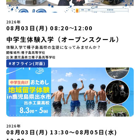
ます。今回は、平取町の中でもアイヌ文化に触れることのできる
加できる「おためし地域留学」の全体像や魅力について、説明会を
ンバレー」を目指す大樹町で、最先端テクノロジーとどこまでも続
「二風谷（にぶたに）コタン」へ出発！アイヌの家や暮らし、食な
開催しました。中学生一人での参加にあたり、保護者様が特に気に
く大自然を肌で感じてみませんか？「地元以外の地域の暮らしが気
どを体感することができます。ぜひ現地で味わってみてください
なる「安全面」や「事務局のサポート体制」についても詳しく解説
になる。いつか留学してみたい！」「自分の進学や将来の可能性を
🎵（写真撮影：志鎌康平）未来の自分をイメージする。地元の高校
しています。ぜひ、ご自宅からお気軽にご視聴ください。▶︎ [アーカ
もっとひらきたい！ 」「自然が好きでもっと触れてあそびたい！」
2026年
生との特別な交流この旅の大きな魅力は、地元の「平取高校」の先
イブ動画を視聴する]YouTube：
そんな中学生のみなさんにおすすめ！「おためし地域留学体験」
08月03日(月) 08:20
12:00
〜
輩たちと過ごす時間です。 ただ校舎を眺める見学ではありません。
https://youtu.be/Yt8nd04aNgA?
は、日本全国約200の高校と連携し、地域の枠を超えて学校生活を送
高校生が自ら企画したアクティビティを通じて、年の近い先輩たち
中学生体験入学（オープンスクール）
si=e5erbspvwz5O8_uF【STEP 2】有田町プログラム説明会〜
る「地域みらい留学」をプチ体験できるプログラムです。はじめて
と本音で交流することができます。魅力的な大人たちと対話をしな
「有田町」の内容を具体的に深掘りしたい方へ〜全体説明を聞いた
のひとり旅でも安心！現地でもスタッフがしっかりとサポートいた
体験入学で種子島高校の生徒になってみませんか？
がら町の歴史や「生き方」を学ぶことができ、大充実の2泊3日にな
うえで、「有田町では具体的に何をするの？」「どんな町なの？」
します。今回のフィールドは「北海道 大樹町（たいきちょう）」北
開催場所
種子島高等学校
ること間違いなし！そんなユニークな魅力がたっぷりつまった北海
という疑問にお答えする説明会です。有田町ならではの豊かな文化
海道の東部、十勝の南部に位置する大樹町（たいきちょう）。西に
出演
鹿児島県立種子島高等学校
道平取町へ、人生の可能性をひらく特別な旅に出発しませんか？体
や、2泊3日のプログラムの中身をたっぷりとお伝えします。日
日高山脈（ひだかさんみゃく）が連なり、東は太平洋に面した自然
#
オフライン(対面)
験のおすすめポイント体験プログラム内容（予定）＜1日目＞
時： 5月11日(月) 19：00〜19：40内 容： 有田町ってどんなとこ
豊かな町です。酪農を主体とした農業や漁業、林業が盛んであると
（PM）「オリエンテーション・自己紹介ワーク」「高校生企画①-
ろ？、プログラム詳細解説、質疑応答お申し込み：https://c-
同時に、「宇宙に一番近い町」として航空宇宙産業の誘致を進める
遊び編-」 -平取高校生と仲を深める「びらとりの歴史・文化を知
mirai.jp/events/068058お気軽にどうぞ！「はじめての一人旅だ
ユニークな顔を持っています 。見上げるほど大きな山々が連なる
る！アイヌ文化フィールドワーク」 -アイヌ文化博物館でアイヌ文
けど大丈夫？」「どんな体験ができるの？」そんな保護者様の不安
「日高山脈（ひだかさんみゃく）」の絶景！牛たちがのんびりと過
化を理解する -アイヌ伝統文化を感じるアクティビティ「1日を振
や、中学生のみなさんの素朴な疑問にスタッフが直接お答えしま
ごす放牧地や、海が見える珍しい温泉。日本一の清流に選ばれたこ
り返るーみんなで体験シェア」＜2日目＞（AM）「平取高校見学・
す。チャットでの質問も可能ですので、ぜひご自宅からリラックス
ともある「歴舟川（れきふねがわ）」。 他の地域では見ることので
寮見学」 -平取高校の特徴を知る学校体験 -在校生との対話「高
してご参加ください。▼お申し込み前に必ずご確認ください・参加
きない圧倒的スケールの自然と、新しい産業が交差する瞬間を肌で
校生企画②-町の紹介編-」 -ビンゴをしながら町を知ろう！（PM）
規約への同意プログラムへの参加申し込みいただく前に、「お申し
体感できる町です。北の大地で脈々と受け継がれる 「フロンティア
「自然と農を感じる！農業アクティビティ」 -平取特産の「びらと
込みに関する各規約」への同意が必須となります。ご確認くださ
スピリッツ」を体感！ 「フロンティアスピリッツ（開拓者精神）」
りトマト」農家体験！ -想いを持って仕事をする大人との交流会
い。・抽選による参加者決定についてお申込みいただいた方の中か
は、大樹町の開拓時代から人々の間で大切に受け継がれてきた精神
「みんなでBBQディナー」 -さらに仲間や地元の高校生、町の大人
2026年
ら抽選の上、締め切り日から1週間を目途に、お申し込み時に記入い
です。どんな困難な状況にも真っ向から立ち向かい、未知の領域へ
08月03日(月) 13:30〜08月05日(水)
たちと交流＜3日目＞（AM）「アイヌが愛した森を散策するフィー
ただいたメールアドレス宛に「当選／落選メール」をお送りいたし
夢を追って挑戦し続ける姿勢や、手つかずの大自然の中で一攫千金
ルドワーク」「3日間の振り返りワーク」 -みんなで振り返り対話
ます。当選者は、メールに記載された「当選確認フォーム」に３日
の夢を抱いて熱中した「砂金掘り」、自らの手で広大な大地を切り