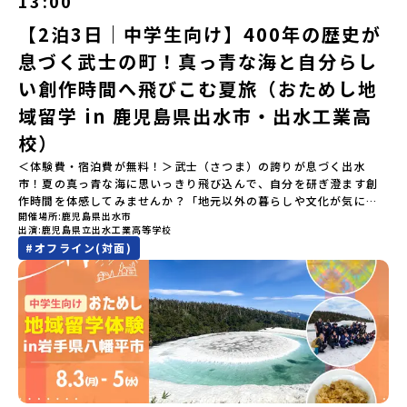
13:00
「ランチ/お土産タイム」（PM） 13：30頃プログラム終了-新千歳
以内に回答いただき、確認フォームの提出をもって参加確定とさせ
拓いてきた農業や漁業の歴史など、夢を追う人々が集まる他の町に
空港には15：00頃に到着予定です。※天候の状況や参加人数によっ
【2泊3日｜中学生向け】400年の歴史が
ていただきます。当選確認フォームの期日までにご回答いただけな
はない風土が存在します。大樹町では、このフロンティアスピリッ
てプログラムを変更する場合がございます。参加概要【開催場所】
い場合は、当選を取り消しとさせていただきます。当選取り消しが
ツが現在、「北海道の小さな町から宇宙を目指す」という新たな夢
息づく武士の町！真っ青な海と自分らし
北海道平取町（びらとりちょう）【実施日程】7月18日(土)～7月20
あった場合は、繰り上げ当選者へご連絡させていただきます。登録
へと繋がっています。 「宇宙版シリコンバレー」の実現を目指し、
日(月祝)※参加が確定した方には6月3日(水) 18：30～20：00に
メールアドレスの変更をご希望の場合は下記の地域みらい留学公式
国内外の宇宙関連企業が集まる宇宙港「北海道スペースポート」の
い創作時間へ飛びこむ夏旅（おためし地
「参加者向け事前オンライン研修」をご案内する予定です。必ず参
LINEよりご連絡をお願いします。※受信制限設定をしていると、通
整備が進められています。 この未来への挑戦の精神は、民間企業に
域留学 in 鹿児島県出水市・出水工業高
加をお願いします。【集合場所・時間】7月18日(土) 12：00 新千歳
知メールをお受け取りいただけません。その場合は、
よる日本初のロケット打ち上げ成功という形で実を結び、世界有数
空港※12：00までに新千歳空港に到着する便で手配ください。【解
「@miratabi.jp」からのメールを受信できるよう設定をお願いいた
のロケット発射場の適地として全国・アジア各国からも大きな注目
校）
散場所・時間】7月20日(祝月) 15：00頃 新千歳空港※16：00以降
します。※結果に関する個別のお問合せにはお答えしておりません
を集めています 今回は、そんな大樹町の過去から未来へ繋がるフロ
に新千歳空港を出発する便で手配ください。【対象】中学2年生、中
＜体験費・宿泊費が無料！＞武士（さつま）の誇りが息づく出水
ので、ご了承ください。・お申し込みについてお申込はお一人様1回
ンティアスピリッツに触れるアクティビティへ出発！農業からロケ
学3年生【宿泊先】ゲストハウス ヤント※ドミトリータイプの2段ベ
市！夏の真っ青な海に思いっきり飛び込んで、自分を研ぎ澄ます創
限りです。PC・スマートフォンからお申込ください。申込後の内容
ットまで本物の現場を体感し、他では味わえない体験を五感をフル
ッド（1室2～4名）で宿泊いただく予定です。【旅行代金】無料※旅
作時間を体感してみませんか？「地元以外の暮らしや文化が気にな
変更はできません。お申込時は、メールアドレスの入力間違いにご
につかって楽しむことができます🎵大樹高校は、農業から宇宙まで
行代金に含まれる費用のうち、以下の内容が無料となります・宿泊
開催場所
鹿児島県出水市
る。いつか留学してみたい！」「自分の進学や将来の可能性をもっ
注意ください。・宿泊について１室に複数(同性2～4名程度)で宿泊
「町のぜんぶが教科書」！大樹高校の学びは、ただ教室の机に座っ
出演
鹿児島県立出水工業高等学校
費（2泊分）・プログラム内のアクティビティ・体験費用・一部の食
とひらきたい！」「ものづくりや工業高校に興味がある！」そんな
いただく予定です。・食事アレルギー対応について個別の詳細なア
ているだけではありません！農業や漁業から、最先端の宇宙科学ま
#
オフライン(対面)
事代※以下の費用は参加者のご負担となります・集合場所までの往
中学生のみなさんにおすすめ！「おためし地域留学」は、日本全国
レルギー対応希望にはお応えしかねる場合がございます。対応が必
で「町のぜんぶが教科書」 です。先輩たちは「地域探究」の授業
復交通費・お土産代や自由時間の個人飲食費などの個人的費用【募
約200の高校と連携し、地域の枠を超えて学校生活を送る「地域みら
要な場合は必ず事前にご相談ください。・参加取消や急遽参加でき
や、放課後の「地域探究サークル」を通して、学校の外へどんどん
集人数】最大10名（お申し込み多数の場合は抽選の上決定）【参加
い留学」をプチ体験できるプログラムです。はじめてのひとり旅で
なくなった場合について参加決定後の参加お取り消しはご遠慮下さ
飛び出し町の人たちと一緒にリアルな課題解決にチャレンジしてい
者決定】お申し込み多数の場合は、締め切り後1週間を目途に当落結
も安心！現地でもスタッフがしっかりとサポートいたします。今回
い。やむを得ないお取り消しの場合はお早めに事務局までご連絡く
ます。そんな先輩たちとの交流がきっと「未来の自分」のヒントが
果をご連絡いたします。【申し込み受付締切】4月30日(木)12：00
のフィールドは「鹿児島県 出水市（いずみし）出水工業高校」出水
ださい。・キャンセルポリシーやむを得ない参加お取り消しの場
見つかるはず！ あたたかい町の人たちや先輩たちとの出会いが待っ
から 5月14日(木) 12：00まで疑問も不安もワクワクに変える！「お
市（いずみし）は、鹿児島県の玄関口にあるまち。ここでしか見ら
合、以下のルールに沿って対応させていただきます。ご了承くださ
ている北海道大樹町へ、あなたの世界をグッと広げる特別な旅に出
ためし地域留学」ステップアップ説明会プログラムの内容を詳しく
れない景色と、地元の人たちがずっと大切にしてきたものがありま
い。プログラム開催日の前日＜7月3日＞から、【キャンセルのご連
発しませんか？ 体験のおすすめポイント体験プログラム内容（予
知りたい方や、お申し込みを迷われている方向けにZoomでのオン
す。400年前から続く「武士の道」を歩く昔、武士たちがまちを守る
絡日：お支払いいただく旅行代金】・21日目にあたる日以前：無
定）＜１日目＞（PM）「オリエンテーション・自己紹介ワーク」
ライン配信を行います。知りたい情報のレベルに合わせて、以下の2
ために築いた「出水麓（いずみふもと）武家屋敷群」。今も残る約
料・20日目-8日目：20％・7日目-2日目：30％・プログラム開始日
「大樹町の自然を満喫」 -先人の知恵と夢を体験「砂金堀」 -川
つのステップをご活用ください。【STEP 1】全体オンライン説明会