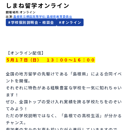
しまね留学オンライン
会員登録
MYページログイン
開催場所
オンライン
出演
島根県立横田高等学校
島根県教育委員会
#
学校個別説明会・相談会
#
オンライン
【オンライン配信】
５月１７日（日） １３：００～１６：００
全国の地方留学の先駆けである「島根県」による合同イベ
ントを開催。
それぞれに特色がある経験豊富な学校を一気に知れちゃい
ます！
ぜひ、全国トップの受け入れ実績を誇る学校たちをのぞい
てみよう！
ただの学校説明ではなく、「島根での高校生活」が分かる
チャンス。
参加者の方々のお声も拾いながら進行していきますので、