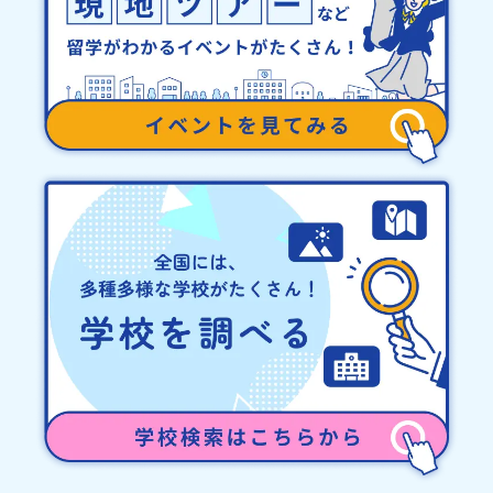
止について天候などの状況等によって開催を見合わせる可能性があ
ります。その場合は原則、開催日1週間前までにご連絡いたします。
又、最少催行人数に達しなかった場合は、開催日3週間前までに催行
中止の旨をメールにてご連絡いたします。・よくあるご質問その
他、よくあるご質問についてはこちらをご確認ください。運営団体
について＜プログラム主催：一般財団法人地域・教育魅力化プラッ
トフォーム＞「意志ある若者にあふれる持続可能な地域・社会をつ
くる」というビジョンを掲げ、2017年3月に島根県に設立した教育
事業団体です。日本全国約200の高校と連携しながら、中学卒業後に
地域の枠を越えて生徒一人ひとりの夢や価値観に合った地域・学校
で1〜3年間過ごすことができるシステム「地域みらい留学」をはじ
めとした、教育事業や地域活性モデルをつくり続けています。名
称：一般財団法人地域・教育魅力化プラットフォーム設 立：2017
年3月代表者：岩本 悠所在地：〒690-0842 島根県松江市東本町二
丁目25-6 みらいBASE2階 その他所在地公式HP：http://c-
platform.or.jp/お問い合わせ先担当：小川・小原E-mail：
info@miratabi.jp「おためし地域留学体験」のプログラム開催情報
を公式LINEにて配信中！ぜひご登録ください♪地域みらい留学公式
LINE