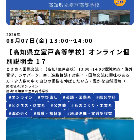
なる「安全面」や「事務局のサポート体制」についても詳しく解説
どの状況等によって開催を見合わせる可能性があります。その場合
空港16：45着)便を利用する想定※天候の状況や参加人数によってプ
質問があれば、どうぞお気軽にお問い合わせください。
域・教育魅力化プラットフォーム設 立：2017年3月代表者：岩本
しています。ぜひ、ご自宅からお気軽にご視聴ください。🎬 [アーカ
は原則、開催日1週間前までにご連絡いたします。又、最少催行人数
ログラムを変更する場合がございます。参加概要【開催場所】北海
悠所在地：〒690-0842 島根県松江市東本町二丁目25-6 みらい
イブ動画を視聴する]YouTube：
に達しなかった場合は、開催日3週間前までに催行中止の旨をメール
道標津町【実施日程】8月4日（火）〜 8月6日（木）※参加が確定し
BASE2階 その他所在地公式HP：http://c-platform.or.jp/お問い
https://youtu.be/Yt8nd04aNgA?si=e5erbspvwz5O8_uF
にてご連絡いたします。・よくあるご質問その他、よくあるご質問
た方には7月10日(金) 18：30～20：00に「参加者向け事前オンラ
合わせ先担当：小川・小原E-mail：info@miratabi.jp「おためし
【STEP 2】プログラム説明会〜「八幡平市」の内容をもっと知りし
についてはこちらをご確認ください。運営団体について＜プログラ
イン研修」をご案内する予定です。必ず参加をお願いします。【集合
地域留学体験」のプログラム開催情報を公式LINEにて配信中！ぜひ
たい方へ〜全体説明を聞いたうえで、「プログラムで何をする
ム主催：一般財団法人地域・教育魅力化プラットフォーム＞「意志
場所・時間】中標津空港 8月4日(火) 14：30 集合【解散場所・時
2026年
ご登録ください♪地域みらい留学公式LINE
の？」「どんなまちなの？」という疑問にお答えする詳細配信で
08月07日(金) 13:00
14:00
〜
ある若者にあふれる持続可能な地域・社会をつくる」というビジョ
間】中標津空港 8月6日(木) 13：30 解散【対象】中学2年生、中学3
す。2泊3日のプログラムの中身をお伝えします。日時：6月10日(水)
ンを掲げ、2017年3月に島根県に設立した教育事業団体です。日本
年生【宿泊先】民宿 船長の家※1室に複数(同性2～4名程度)で宿泊
【高知県立室戸高等学校】オンライン個
19：00〜20：00内容：どんなところ？プログラム詳細解説、質疑
全国約200の高校と連携しながら、中学卒業後に地域の枠を越えて生
いただく予定です。【旅行代金】無料※旅行代金に含まれる費用の
応答紹介地域：鹿児島県出水市・出水工業高校/北海道標津町/岩手
徒一人ひとりの夢や価値観に合った地域・学校で1〜3年間過ごすこ
うち、以下の内容が無料となります：・宿泊費（2泊分）・プログラ
別説明会 1７
県八幡平市/愛媛県鬼北町＊4つの地域のプログラムを1時間でぎゅっ
とができるシステム「地域みらい留学」をはじめとした、教育事業
ム内のアクティビティ・体験費用・一部の食事代*以下の費用は参加
とお届けします。お申し込み：https://c-
ときめく国際交流！【高知/室戸高校】13:00~14:00個別対応：海外
や地域活性モデルをつくり続けています。名 称：一般財団法人地
者のご負担となります・集合場所までの往復交通費・お土産代や自
mirai.jp/events/064069お気軽にどうぞ！「はじめての一人旅だ
留学、ジオパーク、寮、進路相談！対象：・国際交流に興味のある
域・教育魅力化プラットフォーム設 立：2017年3月代表者：岩本
由時間の個人飲食費などの個人的費用【募集人数】最大10名（お申
けど大丈夫？」「どんな体験ができるの？」そんな保護者様の不安
方・少人数の中で自分の個性を伸ばしたい方・豊かな自然環境（ユ
悠所在地：〒690-0842 島根県松江市東本町二丁目25-6 みらい
し込み多数の場合は抽選の上決定）【参加者決定】お申し込み多数
や、中学生のみなさんの素朴な疑問にスタッフが直接お答えしま
開催場所
オンライン
ネスコ世界ジオパーク）で伸び伸びと学習したい方・自分の興味の
BASE2階公式HP：http://c-platform.or.jp/お問い合わせ先担
の場合は、締め切り後1週間を目途に当落結果をご連絡いたします。
出演
高知県立室戸高等学校
す。チャットでの質問も可能ですので、ぜひご自宅からリラックス
ある科目を選択したい方・ジオパークを活かした探究学習に興味の
当：小川・小原E-mail：info@miratabi.jp「おためし地域留学体
【申し込み受付期間】6月8日(月)12：00 から 6月22日(月) 12：00
#
オンライン
#
学び直し
#
英語・国際系
#
総合学科
してご参加ください。▼お申し込み前に必ずご確認ください・参加
ある方・多様な進路の中から、自分の進む道を決めたい方・女子硬
験」のプログラム開催情報を公式LINEにて配信中！ぜひご登録くだ
まで疑問も不安もワクワクに変える！「おためし地域留学」ステッ
規約への同意プログラムへの参加申し込みいただく前に、「お申し
式野球への入部を考えている方説明会概要：室戸高校の概要を説明
#
ビジネス・商業系
#
公営塾
#
ものづくり・工業系
さい♪地域みらい留学公式LINE
プアップ説明会プログラムの内容を詳しく知りたい方や、お申し込
込みに関する各規約」への同意が必須となります。ご確認くださ
いたします。その後、個別にわからないことや不安な点にお答えし
みを迷われている方向けにZoomでのオンライン配信を行います。
#
海の近く
#
看護・福祉系
#
地域連携・実践型探究
い。・抽選による参加者決定についてお申込みいただいた方の中か
ます。
知りたい情報のレベルに合わせて、以下の2つのステップをご活用く
ら抽選の上、締め切り日から1週間を目途に、お申し込み時に記入い
ださい。【STEP 1】全体オンライン説明会（アーカイブ動画を公開
ただいたメールアドレス宛に「当選／落選メール」をお送りいたし
中！）〜まずは「おためし地域留学」を知りたい方へ〜日本全国20
ます。当選者は、メールに記載された「当選確認フォーム」に３日
以上の地域から選んで参加できる「おためし地域留学」の全体像や
以内に回答いただき、確認フォームの提出をもって参加確定とさせ