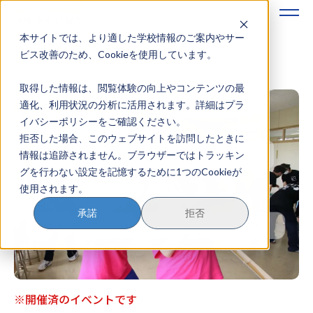
本サイトでは、より適した学校情報のご案内やサー
地域みらい留学のすすめかた
ビス改善のため、Cookieを使用しています。
取得した情報は、閲覧体験の向上やコンテンツの最
地域みらい留学とは
適化、利用状況の分析に活用されます。詳細はプラ
イバシーポリシーをご確認ください。
学校を探す
拒否した場合、このウェブサイトを訪問したときに
情報は追跡されません。ブラウザーではトラッキン
イベントを探す
グを行わない設定を記憶するために1つのCookieが
使用されます。
おためし地域留学
承諾
拒否
マガジン
奨学金について
※開催済のイベントです
？
イベント参加方法