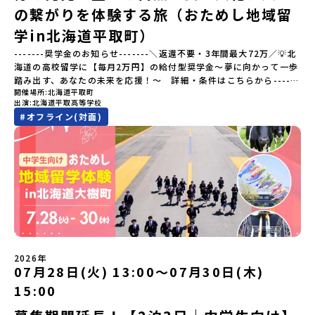
町を歩きながら学ぶフィールドワークをしたり、有田焼づくりに関
の繋がりを体験する旅（おためし地域留
わる職人、町で暮らすプロデザイナー、地元の高校で学ぶ生徒など
と交流しながら「伝統的なものづくり」や「未来のデザイン」を一
学in北海道平取町）
緒に探求できます。ただ体験するだけじゃなくて、 “どうしてこの形
-------奨学金のお知らせ-------＼返還不要・3年間最大72万／💡北
なんだろう？” “自分だったらどんなデザインにする？” そんなふう
海道の高校留学に【毎月2万円】の給付型奨学金～夢に向かって一歩
に考える時間も、このプログラムの大切なポイントです。ここで出
踏み出す、あなたの未来を応援！～ 詳細・条件はこちらから------
会う人や体験が、自分の「好き」や「未来」につながるかもしれま
開催場所
北海道平取町
---------------------------＜体験費・宿泊費が無料＞累計3,000万
せん。この町でしかできない、ちょっと特別な体験を、ぜひ楽しん
出演
北海道平取高等学校
部以上販売された大人気マンガ「ゴールデンカムイ」の実写版映画
でみませんか？体験のおすすめポイント体験プログラム内容（予
#
オフライン(対面)
に登場する町！北海道の「アイヌ文化継承の地」で自然や食を体験
定）＜１日目＞（PM）「オリエンテーション・自己紹介ワーク」
してみませんか？「地元以外の地域の暮らしが気になる。いつか留
「有田工業高校見学」 -陶芸技術をまなぶ！「セラミック科」のま
学してみたい！」「アイヌ文化の歴史や、マンガに登場する世界を
なび場を体験 -デザインセンスをまなぶ！「デザイン科」のまなび
自分の手で探求したい！」「自然が好きでもっと触れてあそびた
場を体験「フィールドワーク」 -有田の歴史ある名所巡り -有田
い！」そんな中学生のみなさんにおすすめ！「おためし地域留学体
の歴史的な町並みを体感する「有田焼絵付けアクティビティ」 -職
験」は、日本全国約200の高校と連携し、地域の枠を超えて学校生活
人さんからまなぶ！有田焼伝統の「絵付け」体験ワークショップ
を送る「地域みらい留学」をプチ体験できるプログラムです。はじ
（協力：clay studio）「みんなで楽しもう！BBQ」 -BBQづく
めてのひとり旅でも安心！現地でもスタッフがしっかりとサポート
り -仲間や地元の高校生、町の大人たちと交流・対話＜２日目＞
いたします。今回のフィールドは「北海道平取町（びらとりちょ
（AM）「1日目の振り返り」「ワークショップ」 -ゲスト講師によ
う）」北海道の南に位置する平取町（びらとりちょう）。壮大な自
るワークショプ「全体の振り返りワーク」 -みんなで振り返り対話
然と「アイヌ文化」が継承されている町として広く知られていま
（PM）「ランチ/お土産タイム」解散※天候の状況や参加人数によ
2026年
す。町名の「平取（びらとり）」は、アイヌ語「ピラ・ウトゥル」
07月28日(火) 13:00〜07月30日(木)
ってプログラムを変更する場合がございます。参加概要【開催場
（崖の間を意味）という言葉から名付けられました。見上げるほど
所】佐賀県 有田町（ありたちょう）【実施日程】7月4日（土）〜7
15:00
大きな山々が連なる「幌尻岳（ぽろしりだけ）」の景色は絶景！日
月5日（日）※参加が確定した方には6月5日（金） 18:30～20:00に
本一の広さを誇る「すずらん」が咲く花畑や、和牛がのんびりと過
「参加者向け事前オンライン研修」をご案内する予定です。必ず参