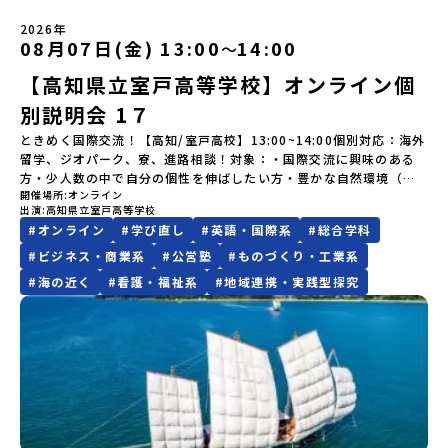
【STEP 2】プログラム説明会〜「八幡平市」の内容をもっと知りし
についてはこちらをご確認ください。運営団体について＜プログラ
イン研修」をご案内する予定です。必ず参加をお願いします。【集合
地域留学体験」のプログラム開催情報を公式LINEにて配信中！ぜひ
たい方へ〜全体説明を聞いたうえで、「プログラムで何をする
ム主催：一般財団法人地域・教育魅力化プラットフォーム＞「意志
場所・時間】中標津空港 8月4日(火) 14：30 集合【解散場所・時
2026年
ご登録ください♪地域みらい留学公式LINE
の？」「どんなまちなの？」という疑問にお答えする詳細配信で
08月07日(金) 13:00
14:00
〜
ある若者にあふれる持続可能な地域・社会をつくる」というビジョ
間】中標津空港 8月6日(木) 13：30 解散【対象】中学2年生、中学3
す。2泊3日のプログラムの中身をお伝えします。日時：6月10日(水)
ンを掲げ、2017年3月に島根県に設立した教育事業団体です。日本
年生【宿泊先】民宿 船長の家※1室に複数(同性2～4名程度)で宿泊
【高知県立室戸高等学校】オンライン個
19：00〜20：00内容：どんなところ？プログラム詳細解説、質疑
全国約200の高校と連携しながら、中学卒業後に地域の枠を越えて生
いただく予定です。【旅行代金】無料※旅行代金に含まれる費用の
応答紹介地域：鹿児島県出水市・出水工業高校/北海道標津町/岩手
徒一人ひとりの夢や価値観に合った地域・学校で1〜3年間過ごすこ
うち、以下の内容が無料となります：・宿泊費（2泊分）・プログラ
別説明会 1７
県八幡平市/愛媛県鬼北町＊4つの地域のプログラムを1時間でぎゅっ
とができるシステム「地域みらい留学」をはじめとした、教育事業
ム内のアクティビティ・体験費用・一部の食事代*以下の費用は参加
とお届けします。お申し込み：https://c-
ときめく国際交流！【高知/室戸高校】13:00~14:00個別対応：海外
や地域活性モデルをつくり続けています。名 称：一般財団法人地
者のご負担となります・集合場所までの往復交通費・お土産代や自
mirai.jp/events/064069お気軽にどうぞ！「はじめての一人旅だ
留学、ジオパーク、寮、進路相談！対象：・国際交流に興味のある
域・教育魅力化プラットフォーム設 立：2017年3月代表者：岩本
由時間の個人飲食費などの個人的費用【募集人数】最大10名（お申
けど大丈夫？」「どんな体験ができるの？」そんな保護者様の不安
方・少人数の中で自分の個性を伸ばしたい方・豊かな自然環境（ユ
悠所在地：〒690-0842 島根県松江市東本町二丁目25-6 みらい
し込み多数の場合は抽選の上決定）【参加者決定】お申し込み多数
や、中学生のみなさんの素朴な疑問にスタッフが直接お答えしま
開催場所
オンライン
ネスコ世界ジオパーク）で伸び伸びと学習したい方・自分の興味の
BASE2階公式HP：http://c-platform.or.jp/お問い合わせ先担
の場合は、締め切り後1週間を目途に当落結果をご連絡いたします。
出演
高知県立室戸高等学校
す。チャットでの質問も可能ですので、ぜひご自宅からリラックス
ある科目を選択したい方・ジオパークを活かした探究学習に興味の
当：小川・小原E-mail：info@miratabi.jp「おためし地域留学体
【申し込み受付期間】6月8日(月)12：00 から 6月22日(月) 12：00
#
オンライン
#
学び直し
#
英語・国際系
#
総合学科
してご参加ください。▼お申し込み前に必ずご確認ください・参加
ある方・多様な進路の中から、自分の進む道を決めたい方・女子硬
験」のプログラム開催情報を公式LINEにて配信中！ぜひご登録くだ
まで疑問も不安もワクワクに変える！「おためし地域留学」ステッ
規約への同意プログラムへの参加申し込みいただく前に、「お申し
式野球への入部を考えている方説明会概要：室戸高校の概要を説明
#
ビジネス・商業系
#
公営塾
#
ものづくり・工業系
さい♪地域みらい留学公式LINE
プアップ説明会プログラムの内容を詳しく知りたい方や、お申し込
込みに関する各規約」への同意が必須となります。ご確認くださ
いたします。その後、個別にわからないことや不安な点にお答えし
みを迷われている方向けにZoomでのオンライン配信を行います。
#
海の近く
#
看護・福祉系
#
地域連携・実践型探究
い。・抽選による参加者決定についてお申込みいただいた方の中か
ます。
知りたい情報のレベルに合わせて、以下の2つのステップをご活用く
ら抽選の上、締め切り日から1週間を目途に、お申し込み時に記入い
ださい。【STEP 1】全体オンライン説明会（アーカイブ動画を公開
ただいたメールアドレス宛に「当選／落選メール」をお送りいたし
中！）〜まずは「おためし地域留学」を知りたい方へ〜日本全国20
ます。当選者は、メールに記載された「当選確認フォーム」に３日
以上の地域から選んで参加できる「おためし地域留学」の全体像や
以内に回答いただき、確認フォームの提出をもって参加確定とさせ
魅力について、説明会を開催しました。中学生一人での参加にあた
ていただきます。当選確認フォームの期日までにご回答いただけな
り、保護者様が特に気になる「安全面」や「事務局のサポート体
い場合は、当選を取り消しとさせていただきます。当選取り消しが
制」についても詳しく解説しています。ぜひ、ご自宅からお気軽に
あった場合は、繰り上げ当選者へご連絡させていただきます。登録
ご視聴ください。🎬 [アーカイブ動画を視聴する]YouTube：
メールアドレスの変更をご希望の場合は下記の地域みらい留学公式
https://youtu.be/Yt8nd04aNgA?si=e5erbspvwz5O8_uF