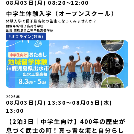
イブ動画を視聴する]YouTube：
そんな中学生のみなさんにおすすめ！「おためし地域留学体験」
08月03日(月) 08:20
12:00
〜
輩たちと過ごす時間です。 ただ校舎を眺める見学ではありません。
https://youtu.be/Yt8nd04aNgA?
は、日本全国約200の高校と連携し、地域の枠を超えて学校生活を送
高校生が自ら企画したアクティビティを通じて、年の近い先輩たち
中学生体験入学（オープンスクール）
si=e5erbspvwz5O8_uF【STEP 2】有田町プログラム説明会〜
る「地域みらい留学」をプチ体験できるプログラムです。はじめて
と本音で交流することができます。魅力的な大人たちと対話をしな
「有田町」の内容を具体的に深掘りしたい方へ〜全体説明を聞いた
のひとり旅でも安心！現地でもスタッフがしっかりとサポートいた
体験入学で種子島高校の生徒になってみませんか？
がら町の歴史や「生き方」を学ぶことができ、大充実の2泊3日にな
うえで、「有田町では具体的に何をするの？」「どんな町なの？」
します。今回のフィールドは「北海道 大樹町（たいきちょう）」北
開催場所
種子島高等学校
ること間違いなし！そんなユニークな魅力がたっぷりつまった北海
という疑問にお答えする説明会です。有田町ならではの豊かな文化
海道の東部、十勝の南部に位置する大樹町（たいきちょう）。西に
出演
鹿児島県立種子島高等学校
道平取町へ、人生の可能性をひらく特別な旅に出発しませんか？体
や、2泊3日のプログラムの中身をたっぷりとお伝えします。日
日高山脈（ひだかさんみゃく）が連なり、東は太平洋に面した自然
#
オフライン(対面)
験のおすすめポイント体験プログラム内容（予定）＜1日目＞
時： 5月11日(月) 19：00〜19：40内 容： 有田町ってどんなとこ
豊かな町です。酪農を主体とした農業や漁業、林業が盛んであると
（PM）「オリエンテーション・自己紹介ワーク」「高校生企画①-
ろ？、プログラム詳細解説、質疑応答お申し込み：https://c-
同時に、「宇宙に一番近い町」として航空宇宙産業の誘致を進める
遊び編-」 -平取高校生と仲を深める「びらとりの歴史・文化を知
mirai.jp/events/068058お気軽にどうぞ！「はじめての一人旅だ
ユニークな顔を持っています 。見上げるほど大きな山々が連なる
る！アイヌ文化フィールドワーク」 -アイヌ文化博物館でアイヌ文
けど大丈夫？」「どんな体験ができるの？」そんな保護者様の不安
「日高山脈（ひだかさんみゃく）」の絶景！牛たちがのんびりと過
化を理解する -アイヌ伝統文化を感じるアクティビティ「1日を振
や、中学生のみなさんの素朴な疑問にスタッフが直接お答えしま
ごす放牧地や、海が見える珍しい温泉。日本一の清流に選ばれたこ
り返るーみんなで体験シェア」＜2日目＞（AM）「平取高校見学・
す。チャットでの質問も可能ですので、ぜひご自宅からリラックス
ともある「歴舟川（れきふねがわ）」。 他の地域では見ることので
寮見学」 -平取高校の特徴を知る学校体験 -在校生との対話「高
してご参加ください。▼お申し込み前に必ずご確認ください・参加
きない圧倒的スケールの自然と、新しい産業が交差する瞬間を肌で
校生企画②-町の紹介編-」 -ビンゴをしながら町を知ろう！（PM）
規約への同意プログラムへの参加申し込みいただく前に、「お申し
体感できる町です。北の大地で脈々と受け継がれる 「フロンティア
「自然と農を感じる！農業アクティビティ」 -平取特産の「びらと
込みに関する各規約」への同意が必須となります。ご確認くださ
スピリッツ」を体感！ 「フロンティアスピリッツ（開拓者精神）」
りトマト」農家体験！ -想いを持って仕事をする大人との交流会
い。・抽選による参加者決定についてお申込みいただいた方の中か
は、大樹町の開拓時代から人々の間で大切に受け継がれてきた精神
「みんなでBBQディナー」 -さらに仲間や地元の高校生、町の大人
2026年
ら抽選の上、締め切り日から1週間を目途に、お申し込み時に記入い
です。どんな困難な状況にも真っ向から立ち向かい、未知の領域へ
08月03日(月) 13:30〜08月05日(水)
たちと交流＜3日目＞（AM）「アイヌが愛した森を散策するフィー
ただいたメールアドレス宛に「当選／落選メール」をお送りいたし
夢を追って挑戦し続ける姿勢や、手つかずの大自然の中で一攫千金
ルドワーク」「3日間の振り返りワーク」 -みんなで振り返り対話
ます。当選者は、メールに記載された「当選確認フォーム」に３日
の夢を抱いて熱中した「砂金掘り」、自らの手で広大な大地を切り
13:00
「ランチ/お土産タイム」（PM） 13：30頃プログラム終了-新千歳
以内に回答いただき、確認フォームの提出をもって参加確定とさせ
拓いてきた農業や漁業の歴史など、夢を追う人々が集まる他の町に
空港には15：00頃に到着予定です。※天候の状況や参加人数によっ
【2泊3日｜中学生向け】400年の歴史が
ていただきます。当選確認フォームの期日までにご回答いただけな
はない風土が存在します。大樹町では、このフロンティアスピリッ
てプログラムを変更する場合がございます。参加概要【開催場所】
い場合は、当選を取り消しとさせていただきます。当選取り消しが
ツが現在、「北海道の小さな町から宇宙を目指す」という新たな夢
息づく武士の町！真っ青な海と自分らし
北海道平取町（びらとりちょう）【実施日程】7月18日(土)～7月20
あった場合は、繰り上げ当選者へご連絡させていただきます。登録
へと繋がっています。 「宇宙版シリコンバレー」の実現を目指し、