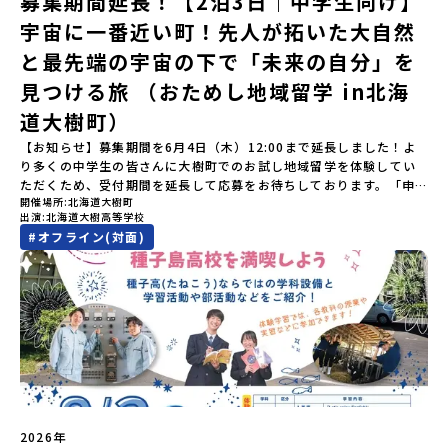
募集期間延長！【2泊3日｜中学生向け】
ごす放牧地。日本一の清流に選ばれたこともある、ヤマメやニジマ
加をお願いします。【集合場所・時間】7月4日(土) 12：00 JR有田
宇宙に一番近い町！先人が拓いた大自然
スが泳ぐ「沙流川（さるがわ）」。他の地域では見ることのできな
駅※12：00までにJR有田駅に到着する便で手配ください。【解散場
い圧倒的スケールの自然を味わうことができます。さらに、源義経
所・時間】7月5日(日) 13：00頃 JR有田駅【対象】中学2年生、中
と最先端の宇宙の下で「未来の自分」を
（みなもとのよしつね）とも縁が深いとされている地域で、義経を
学3年生【宿泊先】ありこや（佐賀県西松浦郡有田町）※地域みらい
祀った神社や公園などが存在し、アイヌ民族と日本の歴史を交差す
見つける旅 （おためし地域留学 in北海
留学生が活用している宿泊施設（シェアハウス）です。※1室1名で
る瞬間を肌で体感できる町です。北の大地で育まれた「アイヌ文
宿泊いただく予定です。 【旅行代金】無料※旅行代金に含まれる費
道大樹町）
化」とは？「アイヌ」の文化は北海道を中心とした北部周辺で、先
用のうち、以下の内容が無料となります：・宿泊費（1泊分）・プロ
住民族である「アイヌ民族」によって大切に育まれてきた文化で
グラム内のアクティビティ・体験費用・一部の食事代*以下の費用は
【お知らせ】募集期間を6月4日（木）12:00まで延長しました！よ
す。日本語とは異なる響きを持つ「アイヌ語」や、自然界のあらゆ
参加者のご負担となります・集合場所までの往復交通費・お土産代
り多くの中学生の皆さんに大樹町でのお試し地域留学を体験してい
る物に「魂」が宿ると考える「精神文化」、祭りや家庭での行事な
や自由時間の個人飲食費などの個人的費用【募集人数】最大5名（お
ただくため、受付期間を延長して応募をお待ちしております。「申
どに踊られる「古式舞踊」、独特の文様による刺繍（ししゅう）、
開催場所
北海道大樹町
申し込み多数の場合は抽選の上決定）【参加者決定】お申し込み多
し込みのタイミングを逃してしまった」という方も、この機会にぜ
木彫り等の工芸など、ユニークな文化が存在します。アイヌ文化で
出演
北海道大樹高等学校
数の場合は、締め切り後1週間を目途に当落結果をご連絡いたしま
ひ一歩踏み出してみませんか？※都合により締め切りを早める場合
は、人間のまわりに存在する生き物や自然のチカラ、暮らしの道具
#
オフライン(対面)
す。【申し込み受付期間】5月7日(木)12：00 から 5月21日(木)
がございます。お早目にご応募ください！-------------------------
のうち、人間にとって大切な役割を持っているものを「カムイ」と
12：00まで疑問も不安もワクワクに変える！「おためし地域留学」
-------------------＼返還不要・3年間最大72万／💡北海道の高校留
呼んでいます。いつも自分たちを見守ってくれているもの、例え
ステップアップ説明会プログラムの内容を詳しく知りたい方や、お
学に【毎月2万円】の給付型奨学金～夢に向かって一歩踏み出す、あ
ば、身近な動植物や、暮らしに欠かせない火、水、風、そして雄大
申し込みを迷われている方向けにZoomでのオンライン配信を行い
なたの未来を応援！～ 詳細・条件はこちらから------------------
な山や川などもすべて「カムイ」です。この文化と精神性をテーマ
ます。知りたい情報のレベルに合わせて、以下の2つのステップをご
--------------------------ーーーーーーーーーーーーーーーーーー
にした大人気マンガ「ゴールデンカムイ」は、累計3000万部以上販
活用ください。【STEP 1】全体オンライン説明会〜まずは「おため
ーーーーーーーーーーーーーー＜体験費・宿泊費が無料！＞民間ロ
売され、2026年3月に映画の続編も公開されるなど注目を集めてい
し地域留学」を知りたい方へ〜日本全国20以上の地域から選んで参
ケットの打ち上げ成功で話題になった町！ 北海道の「宇宙版シリコ
ます。今回は、平取町の中でもアイヌ文化に触れることのできる
加できる「おためし地域留学」の全体像や魅力について、説明会を
ンバレー」を目指す大樹町で、最先端テクノロジーとどこまでも続
「二風谷（にぶたに）コタン」へ出発！アイヌの家や暮らし、食な
開催しました。中学生一人での参加にあたり、保護者様が特に気に
く大自然を肌で感じてみませんか？「地元以外の地域の暮らしが気
どを体感することができます。ぜひ現地で味わってみてください
なる「安全面」や「事務局のサポート体制」についても詳しく解説
になる。いつか留学してみたい！」「自分の進学や将来の可能性を
🎵（写真撮影：志鎌康平）未来の自分をイメージする。地元の高校
しています。ぜひ、ご自宅からお気軽にご視聴ください。▶︎ [アーカ
もっとひらきたい！ 」「自然が好きでもっと触れてあそびたい！」
2026年
生との特別な交流この旅の大きな魅力は、地元の「平取高校」の先