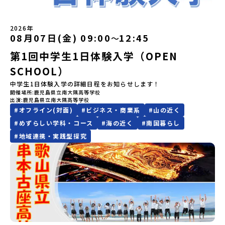
いらだて）高校」の生徒たち。この高校の特徴は「地域と一体にな
行人数に達しなかった場合は、開催日3週間前までに催行中止の旨を
【STEP 2】出水市・出水工業高校プログラム説明会〜「出水市・出
き！興味がある！」「自分の進学や将来の可能性をもっとひらきた
規約への同意プログラムへの参加申し込みいただく前に、「お申し
った探究教育」と「自分で考えて動くチカラを大切にしている」こ
メールにてご連絡いたします。・よくあるご質問その他、よくある
水工業高校」の内容を具体的に深掘りしたい方へ〜全体説明を聞い
い！」そんな中学生のみなさんにおすすめ！「おためし地域留学体
込みに関する各規約」への同意が必須となります。ご確認くださ
と。地元の地熱発電や観光などの産業や文化のテーマで、生徒たち
ご質問についてはこちらをご確認ください。運営団体について＜プ
たうえで、「出水市では具体的に何をするの？」「どんな町な
験」は、日本全国約200の高校と連携し、地域の枠を超えて学校生活
い。・抽選による参加者決定についてお申込みいただいた方の中か
2026年
自身が「探究プロジェクト」を企画し取り組むユニークな高校で
ログラム主催：一般財団法人地域・教育魅力化プラットフォーム＞
の？」という疑問にお答えする説明会です。出水市ならではの豊か
を送る「地域みらい留学」をプチ体験できるプログラムです。はじ
08月07日(金) 09:00
12:45
ら抽選の上、締め切り日から1週間を目途に、お申し込み時に記入い
〜
す。机の上で勉強するだけではない、実践的な探究やフィールドワ
「意志ある若者にあふれる持続可能な地域・社会をつくる」という
な文化や、2泊3日のプログラムの中身をたっぷりとお伝えします。
めてのひとり旅でも安心！現地でもスタッフがしっかりとサポート
ただいたメールアドレス宛に「当選／落選メール」をお送りいたし
ークを楽しむことができます。今回は、そんなエネルギッシュに活
ビジョンを掲げ、2017年3月に島根県に設立した教育事業団体で
第1回中学生1日体験入学（OPEN
日 時： 6月9日日(水)19:00-19:45内 容： 出水市ってどんなとこ
いたします。今回のフィールドは「北海道 標津町（しべつちょ
ます。当選者は、メールに記載された「当選確認フォーム」に３日
躍する高校生と一緒に交流したり対話をしながら、町の文化・料理
す。日本全国約200の高校と連携しながら、中学卒業後に地域の枠を
ろ？プログラム詳細解説、質疑応答お申し込み：https://c-
う）」北海道の東に位置する標津町（しべつちょう）は人口 約
以内に回答いただき、確認フォームの提出をもって参加確定とさせ
SCHOOL）
を楽しみ、高校での活動のイメージをもつことができる絶好の機
越えて生徒一人ひとりの夢や価値観に合った地域・学校で1〜3年間
mirai.jp/events/091247お気軽にどうぞ！「はじめての一人旅だ
4,600人の町。東の水平線の奥に見えるのは北方領土の国後島（くな
ていただきます。当選確認フォームの期日までにご回答いただけな
会！この地域でしか味わえない豊かな体験をぜひ楽しんでください
過ごすことができるシステム「地域みらい留学」をはじめとした、
けど大丈夫？」「どんな体験ができるの？」そんな保護者様の不安
しりとう）、西には世界遺産に認定されている秘境・知床半島（し
中学生1日体験入学の詳細日程をお知らせします！
い場合は、当選を取り消しとさせていただきます。当選取り消しが
🎵体験のおすすめポイント体験プログラム内容（予定）＜1日目＞
教育事業や地域活性モデルをつくり続けています。名 称：一般財
や、中学生のみなさんの素朴な疑問にスタッフが直接お答えしま
れとこはんとう）、鶴や白鳥など珍しい野鳥の宝庫である野付半島
開催場所
鹿児島県立南大隅高等学校
あった場合は、繰り上げ当選者へご連絡させていただきます。登録
（PM）「オリエンテーション」「地熱染色・発電所見学」 -八幡
団法人地域・教育魅力化プラットフォーム設 立：2017年3月代表
出演
鹿児島県立南大隅高等学校
す。チャットでの質問も可能ですので、ぜひご自宅からリラックス
（のつけはんとう）をながめることができ、ミルクの里の牧草地が
メールアドレスの変更をご希望の場合は下記の地域みらい留学公式
平市の自然を知る -地球のチカラを使ったアートづくり「ペンショ
者：岩本 悠所在地：〒690-0842 島根県松江市東本町二丁目25-6
#
オフライン(対面)
#
ビジネス・商業系
#
山の近く
してご参加ください。▼お申し込み前に必ずご確認ください・参加
広がる牛の酪農（らくのう）もさかんで、海と緑と川の自然と生き
LINEよりご連絡をお願いします。※受信制限設定をしていると、通
ンで夕食」「1日目の振り返り」「星空観察」※希望者＜2日目＞
みらいBASE2階 その他所在地公式HP：http://c-platform.or.jp/
規約への同意プログラムへの参加申し込みいただく前に、「お申し
物が豊かな町です！標津町はさらに「鮭（さけ）の聖地」としても
知メールをお受け取りいただけません。その場合は、
#
めずらしい学科・コース
#
海の近く
#
南国暮らし
（AM）「平舘（たいらだて）高校見学」 -高校生活をイメージし
お問い合わせ先担当：小川・小原E-mail：info@miratabi.jp「お
込みに関する各規約」への同意が必須となります。ご確認くださ
有名。江戸時代には将軍家にも贈られたほどで、今では「日本遺
「@miratabi.jp」からのメールを受信できるよう設定をお願いいた
#
地域連携・実践型探究
よう「郷土料理・BBQ」 -高校生・地元の方と交流を深める
ためし地域留学体験」のプログラム開催情報を公式LINEにて配信
い。・抽選による参加者決定についてお申込みいただいた方の中か
産」に登録されています。一万年前から続く伝統的な「鮭」の産業
します。※結果に関する個別のお問合せにはお答えしておりません
（PM）「“八幡平市”体感ワークショップ」 -あけびづるで表札づく
中！ぜひご登録ください♪地域みらい留学公式LINE
ら抽選の上、締め切り日から1週間を目途に、お申し込み時に記入い
とともに人々の豊かな暮らしがあります。一万年前の縄文時代か
ので、ご了承ください。・お申し込みについてお申込はお一人様1回
り -学校周辺散策「ペンションで夕食」「2日目の振り返り」 -みん
ただいたメールアドレス宛に「当選／落選メール」をお送りいたし
ら、人々の間で大切に守り受け継がれ、厳しい大自然と向き合い、
限りです。PC・スマートフォンからお申込ください。申込後の内容
なで振り返り対話＜3日目＞（AM）「大更駅複合施設の見学」「振
ます。当選者は、メールに記載された「当選確認フォーム」に3日以
山・海・川がもたらす恵みに深く感謝しながら生きていく姿勢は今
変更はできません。お申込時は、メールアドレスの入力間違いにご
り返りワークショップ」 -個人での振り返り -グループでの振り
内に回答いただき、確認フォームの提出をもって参加確定とさせて
も息づく「命の循環」です。日本遺産にも認定されている「サケ」
注意ください。・宿泊について１室に複数(同性2～4名程度)で宿泊
返り「お土産・昼食」（PM） 解散 ※天候の状況や参加人数によっ
いただきます。当選確認フォームの期日までにご回答いただけない
の伝統産業や、雄大な知床の裾野で命を育む酪農の歴史など、自然
いただく予定です。・食事アレルギー対応について個別の詳細なア
てプログラムを変更する場合がございます。参加概要【開催場所】
場合は、当選を取り消しとさせていただきます。当選取り消しがあ
の営みの一部として共生してきた風土が存在します。標津高校で
レルギー対応希望にはお応えしかねる場合がございます。対応が必
岩手県八幡平市【実施日程】8月3日（月）〜8月5日（水）※参加が
った場合は、繰り上げ当選者へご連絡させていただきます。登録メ
は、地域と連携して「食」を考える「フードデザイン」の授業がお
要な場合は必ず事前にご相談ください。・参加取消や急遽参加でき
確定した方には7月9日(木) 18:30～20：00に 「参加者向け事前オ
ールアドレスの変更をご希望の場合は下記の地域みらい留学公式
すすめの一つです。生徒たちが地元の素材を活かしたメニュー開発
なくなった場合について参加決定後の参加お取り消しはご遠慮下さ
ンラインセッション」をご案内する予定です。【集合場所・時間】