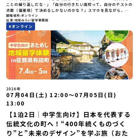
ことの繰り返しだな…」「自分の行きたい高校って、自分のテストの
点数（偏差値）で決めるしかないのかな？」スマホを見ながら、進
開催場所
オンライン
路にモヤモヤしているそこのあなたへ！👀テストの点数ではなく、
出演
地域みらい留学事務局
あなたの「ワクワク（＝自分軸）」で進路を選ぶ。そんな新しい選
#
オンライン
択肢が、「地域みらい留学」です。「でも、いきなり知らない土地
の高校に進学するなんて不安…」そんな人のために、2泊3日で気軽
にプチ体験できる【おためし地域留学】の魅力を凝縮したオンライ
ン説明会のアーカイブ（録画）を公開中です！✨＼🔥ここがすごい！
🔥／おためし地域留学 3つのワクワク🔥🔥 ①スマホじゃわからない
「圧倒的な感動」！教科書を読むだけじゃわからない、その地域な
らではの大自然や歴史を「五感」でフル体験！カヌーに乗ったり、
伝統文化に触れたり、本物の冒険が待っています！🔥 ②「初めまし
て」が「一生の友達」に変わる！全国から「新しいことに挑戦した
い！」「今の自分を変えたい！」と思っている同世代の中学生が大
集合！地元の高校生と一緒にご飯を食べて語り合えば、たった数日
2026年
で最高の仲間になる！🔥 ③宿泊費・体験費はなんと【無料】！親元
07月04日(土) 12:00〜07月05日(日)
を離れる初めての一人旅でも大丈夫。頼れるスタッフがしっかりサ
13:00
ポートするので安心・安全です！ーーーーーーーーーーーーーーー
ーーーーーーーーー📺 全体オンライン説明会（アーカイブ配信）
【1泊2日｜中学生向け】日本を代表する
2026年4月22日に開催された説明会の録画をご覧いただけます。こ
伝統文化の町へ！“400年続くものづく
の動画を見れば、あなたの「なんとなく不安」が「絶対に行ってみ
たい！」に変わるはず💡お家からリラックスして視聴してみてくだ
り”と”未来のデザイン”を学ぶ旅（おた
さいね😊▶︎全体説明会のアーカイブはこちら（アーカイブを視聴す