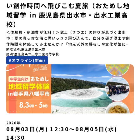
日(月祝)※参加が確定した方には6月3日(水) 18：30～20：00に
メールアドレスの変更をご希望の場合は下記の地域みらい留学公式
国内外の宇宙関連企業が集まる宇宙港「北海道スペースポート」の
い創作時間へ飛びこむ夏旅（おためし地
「参加者向け事前オンライン研修」をご案内する予定です。必ず参
LINEよりご連絡をお願いします。※受信制限設定をしていると、通
整備が進められています。 この未来への挑戦の精神は、民間企業に
域留学 in 鹿児島県出水市・出水工業高
加をお願いします。【集合場所・時間】7月18日(土) 12：00 新千歳
知メールをお受け取りいただけません。その場合は、
よる日本初のロケット打ち上げ成功という形で実を結び、世界有数
空港※12：00までに新千歳空港に到着する便で手配ください。【解
「@miratabi.jp」からのメールを受信できるよう設定をお願いいた
のロケット発射場の適地として全国・アジア各国からも大きな注目
校）
散場所・時間】7月20日(祝月) 15：00頃 新千歳空港※16：00以降
します。※結果に関する個別のお問合せにはお答えしておりません
を集めています 今回は、そんな大樹町の過去から未来へ繋がるフロ
に新千歳空港を出発する便で手配ください。【対象】中学2年生、中
＜体験費・宿泊費が無料！＞武士（さつま）の誇りが息づく出水
ので、ご了承ください。・お申し込みについてお申込はお一人様1回
ンティアスピリッツに触れるアクティビティへ出発！農業からロケ
学3年生【宿泊先】ゲストハウス ヤント※ドミトリータイプの2段ベ
市！夏の真っ青な海に思いっきり飛び込んで、自分を研ぎ澄ます創
限りです。PC・スマートフォンからお申込ください。申込後の内容
ットまで本物の現場を体感し、他では味わえない体験を五感をフル
ッド（1室2～4名）で宿泊いただく予定です。【旅行代金】無料※旅
作時間を体感してみませんか？「地元以外の暮らしや文化が気にな
変更はできません。お申込時は、メールアドレスの入力間違いにご
につかって楽しむことができます🎵大樹高校は、農業から宇宙まで
行代金に含まれる費用のうち、以下の内容が無料となります・宿泊
開催場所
鹿児島県出水市
る。いつか留学してみたい！」「自分の進学や将来の可能性をもっ
注意ください。・宿泊について１室に複数(同性2～4名程度)で宿泊
「町のぜんぶが教科書」！大樹高校の学びは、ただ教室の机に座っ
出演
鹿児島県立出水工業高等学校
費（2泊分）・プログラム内のアクティビティ・体験費用・一部の食
とひらきたい！」「ものづくりや工業高校に興味がある！」そんな
いただく予定です。・食事アレルギー対応について個別の詳細なア
ているだけではありません！農業や漁業から、最先端の宇宙科学ま
#
オフライン(対面)
事代※以下の費用は参加者のご負担となります・集合場所までの往
中学生のみなさんにおすすめ！「おためし地域留学」は、日本全国
レルギー対応希望にはお応えしかねる場合がございます。対応が必
で「町のぜんぶが教科書」 です。先輩たちは「地域探究」の授業
復交通費・お土産代や自由時間の個人飲食費などの個人的費用【募
約200の高校と連携し、地域の枠を超えて学校生活を送る「地域みら
要な場合は必ず事前にご相談ください。・参加取消や急遽参加でき
や、放課後の「地域探究サークル」を通して、学校の外へどんどん
集人数】最大10名（お申し込み多数の場合は抽選の上決定）【参加
い留学」をプチ体験できるプログラムです。はじめてのひとり旅で
なくなった場合について参加決定後の参加お取り消しはご遠慮下さ
飛び出し町の人たちと一緒にリアルな課題解決にチャレンジしてい
者決定】お申し込み多数の場合は、締め切り後1週間を目途に当落結
も安心！現地でもスタッフがしっかりとサポートいたします。今回
い。やむを得ないお取り消しの場合はお早めに事務局までご連絡く
ます。そんな先輩たちとの交流がきっと「未来の自分」のヒントが
果をご連絡いたします。【申し込み受付締切】4月30日(木)12：00
のフィールドは「鹿児島県 出水市（いずみし）出水工業高校」出水
ださい。・キャンセルポリシーやむを得ない参加お取り消しの場
見つかるはず！ あたたかい町の人たちや先輩たちとの出会いが待っ
から 5月14日(木) 12：00まで疑問も不安もワクワクに変える！「お
市（いずみし）は、鹿児島県の玄関口にあるまち。ここでしか見ら
合、以下のルールに沿って対応させていただきます。ご了承くださ
ている北海道大樹町へ、あなたの世界をグッと広げる特別な旅に出
ためし地域留学」ステップアップ説明会プログラムの内容を詳しく
れない景色と、地元の人たちがずっと大切にしてきたものがありま
い。プログラム開催日の前日＜7月3日＞から、【キャンセルのご連
発しませんか？ 体験のおすすめポイント体験プログラム内容（予
知りたい方や、お申し込みを迷われている方向けにZoomでのオン
す。400年前から続く「武士の道」を歩く昔、武士たちがまちを守る
絡日：お支払いいただく旅行代金】・21日目にあたる日以前：無
定）＜１日目＞（PM）「オリエンテーション・自己紹介ワーク」
ライン配信を行います。知りたい情報のレベルに合わせて、以下の2
ために築いた「出水麓（いずみふもと）武家屋敷群」。今も残る約
料・20日目-8日目：20％・7日目-2日目：30％・プログラム開始日
「大樹町の自然を満喫」 -先人の知恵と夢を体験「砂金堀」 -川
つのステップをご活用ください。【STEP 1】全体オンライン説明会
150軒のお屋敷のほとんどに、今も人が住んでいます。400年前の武
の前日：40％・プログラム開始日当日：50％・ご連絡無しでの不参
遊び「1日を振り返るーみんなで体験シェア」＜2日目＞（AM）「大
（アーカイブ動画を公開中！）〜まずは「おためし地域留学」を知
士が歩いた道を、自分の足で歩く。まるで、まち全体がタイムカプ
加またはプログラム開始後の解除：100％・催行中止について天候な
樹高校見学・寮見学」 -大樹高校の特徴を知る学校体験 -高校生
2026年
りたい方へ〜日本全国20以上の地域から選んで参加できる「おため
セル。真っ青な海へダイブ！目の前に広がる八代海（やつしろか
08月03日(月) 12:30〜08月05日(水)
どの状況等によって開催を見合わせる可能性があります。その場合
との対話「大樹町の魅力を体験①」 -大樹町ならではのランチ＆ス
し地域留学」の魅力を凝縮したアーカイブ動画をご覧いただけま
い）は穏やかなリアス式海岸。海に沈む夕日は一生に一度は見てお
は原則、開催日1週間前までにご連絡いたします。又、最少催行人数
イーツ（PM）「大樹町の魅力を体験②」 -大樹町宇宙交流センタ
14:30
す。初めての一人旅への不安や、事務局のサポート体制、安全面に
きたい景色です。出水工業高校は、「建築科」と「機械電気科」の2
に達しなかった場合は、開催日3週間前までに催行中止の旨をメール
ーSORA見学 -モデルロケットを飛ばしてみよう！「みんなで