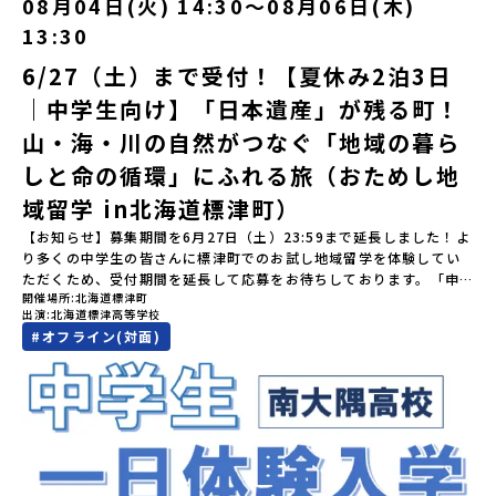
08月04日(火) 14:30〜08月06日(木)
す。当選取り消しがあった場合は、繰り上げ当選者へご連絡させて
20:00に「参加者向け事前オンライン会」をご案内する予定です。必
(木) 12：00まで疑問も不安もワクワクに変える！「おためし地域留
す。町の約83％は「森林」！標高1,000mを超える山岳地帯や高原
いただきます。登録メールアドレスの変更をご希望の場合は下記の
ず参加をお願いします。【集合場所・時間】出水駅 8月3日(月)
学」ステップアップ説明会プログラムの内容を詳しく知りたい方
13:30
もあり緑が豊かな大自然を感じることができ、新緑、山菜の春、花
地域みらい留学公式LINEよりご連絡をお願いします。※受信制限設
13:30 集合【解散場所・時間】出水駅 8月5日(水) 12:00 解散【対
や、お申し込みを迷われている方向けにZoomでのオンライン配信
の夏、紅葉の秋、スキーや樹氷の冬と四季ごとに美しい景色を見る
定をしていると、通知メールをお受け取りいただけません。その場
象】中学生2～3年生【宿泊先】現在調整中※1室に複数名(同性)で宿
6/27（土）まで受付！【夏休み2泊3日
を行います。知りたい情報のレベルに合わせて、以下の2つのステッ
ことのできるユニークな町です。「十和田八幡平（とわだはちまん
合は、「@miratabi.jp」からのメールを受信できるよう設定をお願
泊いただく予定です。【旅行代金】無料※旅行代金に含まれる費用
プをご活用ください。【STEP 1】全体オンライン説明会（アーカイ
｜中学生向け】「日本遺産」が残る町！
たい）国立公園」では登山やトレッキング、「安比高原（あっぴこ
いいたします。※結果に関する個別のお問合せにはお答えしており
のうち、以下の内容が無料となります：・宿泊費（2泊分）・プログ
ブ動画を公開中！）〜まずは「おためし地域留学」を知りたい方
うげん）スキー場」は日本国内最大級のスキーリゾートとして有名
ませんので、ご了承ください。・お申し込みについてお申込はお一
ラム内のアクティビティ・体験費用・一部の食事代*以下の費用は参
へ〜日本全国20以上の地域から選んで参加できる「おためし地域留
山・海・川の自然がつなぐ「地域の暮ら
で、一年中自然アクティビティを楽しむことができます！そして八
人様1回限りです。PC・スマートフォンからお申込ください。申込
加者のご負担となります・集合場所までの往復交通費・お土産代や
学」の全体像や魅力について、説明会を開催しました。中学生一人
幡平市にある「松川地熱発電所」は、日本で初めて「地球のチカラ
しと命の循環」にふれる旅（おためし地
後の内容変更はできません。お申込時は、メールアドレスの入力間
自由時間の個人飲食費などの個人的費用【募集人数】最大10名（お
での参加にあたり、保護者様が特に気になる「安全面」や「事務局
を電気に変えた」場所！八幡平の地下からわき出す蒸気をそのまま
違いにご注意ください。・宿泊について１室に複数(同性2～4名程
申し込み多数の場合は抽選の上決定）【参加者決定】お申し込み多
のサポート体制」についても詳しく解説しています。ぜひ、ご自宅
域留学 in北海道標津町）
電気に変える「地球・自然にやさしい最先端のエネルギー」を生み
度)で宿泊いただく予定です。・食事アレルギー対応について個別の
数の場合は、締め切り後1週間を目途に当落結果をご連絡いたしま
からお気軽にご視聴ください。🎬 [アーカイブ動画を視聴す
出す挑戦をしてきた町です。今回のプログラムでは、この松川地熱
詳細なアレルギー対応希望にはお応えしかねる場合がございます。
す。【申し込み受付期間】6月1日(月)12：00 から 6月15日(月)
【お知らせ】募集期間を6月27日（土）23:59まで延長しました！よ
る]YouTube：https://youtu.be/Yt8nd04aNgA?
発電所から吹き出す地熱蒸気を使った「アート体験」をすることが
対応が必要な場合は必ず事前にご相談ください。・参加取消や急遽
12：00まで疑問も不安もワクワクに変える！「おためし地域留学」
り多くの中学生の皆さんに標津町でのお試し地域留学を体験してい
si=e5erbspvwz5O8_uF 【STEP 2】大樹町プログラム説明会〜
できます。世界でここだけ！地球のチカラを使った幻想的なグラデ
参加できなくなった場合について参加決定後の参加お取り消しはご
ステップアップ説明会プログラムの内容を詳しく知りたい方や、お
ただくため、受付期間を延長して応募をお待ちしております。「申
「大樹町」の内容を具体的に深掘りしたい方へ〜全体説明を聞いた
ーションのアートづくりをぜひ体験してみてください！さらに八幡
遠慮下さい。やむを得ないお取り消しの場合はお早めに事務局まで
開催場所
北海道標津町
申し込みを迷われている方向けにZoomでのオンライン配信を行い
し込みのタイミングを逃してしまった」という方も、この機会にぜ
うえで、「大樹町では具体的に何をするの？」「どんな町なの？」
平市は自然（山）の恵みを生かした料理がとても美味しい地域で
出演
北海道標津高等学校
ご連絡ください。・キャンセルポリシーやむを得ない参加お取り消
ます。知りたい情報のレベルに合わせて、以下の2つのステップをご
ひ一歩踏み出してみませんか？※都合により締め切りを早める場合
という疑問にお答えする説明会です。大樹町ならではの豊かな文化
す。みなさんの地元の味とは違う「岩手の郷土料理」を味わって楽
#
オフライン(対面)
しの場合、以下のルールに沿って対応させていただきます。ご了承
活用ください。【STEP 1】全体オンライン説明会（アーカイブ動画
がございます。お早目にご応募ください！-------奨学金のお知らせ-
や、2泊3日のプログラムの中身をたっぷりとお伝えします。日
しんでください🎵今回はこの大自然や文化が魅力的な八幡平市で、
ください。プログラム開催日の前日＜7月17日＞から、【キャンセル
を公開中！）〜まずは「おためし地域留学」を知りたい方へ〜日本
------＼返還不要・3年間最大72万／💡北海道の高校留学に【毎月2
時： 5月13日(水) 19：00〜19：40内 容： 大樹町ってどんなとこ
日本全国から集まる中学生や「平舘（たいらだて）高校」の高校生
のご連絡日：お支払いいただく旅行代金】・21日目にあたる日以
全国20以上の地域から選んで参加できる「おためし地域留学」の全
万円】の給付型奨学金～夢に向かって一歩踏み出す、あなたの未来
ろ？プログラム詳細解説、質疑応答お申し込み：https://c-
と一緒にさまざまなアクティビティを体験していただきます。他に
前：無料・20日目-8日目：20％・7日目-2日目：30％・プログラム
体像や魅力について、説明会を開催しました。中学生一人での参加
を応援！～ 詳細・条件はこちらから-----------------------------
mirai.jp/events/002112お気軽にどうぞ！「はじめての一人旅だ
はないスペシャルな魅力がギュッと詰まった岩手県八幡平市で五感
開始日の前日：40％・プログラム開始日当日：50％・ご連絡無しで
にあたり、保護者様が特に気になる「安全面」や「事務局のサポー
----＜体験費・宿泊費が無料！＞一万年前から続く自然と人の暮らし
けど大丈夫？」「どんな体験ができるの？」そんな保護者様の不安
を使いながら、まちの魅力を一緒に探究してみませんか？地域と一
の不参加またはプログラム開始後の解除：100％・催行中止について
ト体制」についても詳しく解説しています。ぜひ、ご自宅からお気
が今も残る町！広大な自然と生き物とともに生きる豊かさに触れ、
や、中学生のみなさんの素朴な疑問にスタッフが直接お答えしま
体になり「開拓者精神」を育む！「平舘（たいらだて）高校」と
天候などの状況等によって開催を見合わせる可能性があります。そ
軽にご視聴ください。🎬 [アーカイブ動画を視聴する]YouTube：
まちの暮らしを一緒に体験してみませんか？「地元以外の地域の暮
す。チャットでの質問も可能ですので、ぜひご自宅からリラックス
は？今回のプログラムを一緒に過ごしてくれる高校生は「平舘（た
の場合は原則、開催日1週間前までにご連絡いたします。又、最少催
https://youtu.be/Yt8nd04aNgA?si=e5erbspvwz5O8_uF
らしが気になる。いつか留学してみたい！」「大自然と生き物が好
してご参加ください。▼お申し込み前に必ずご確認ください・参加