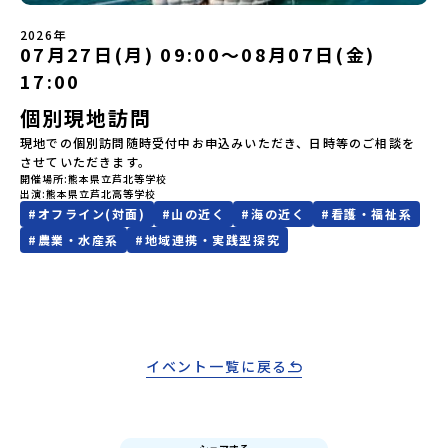
LINEよりご連絡をお願いします。※受信制限設定をしていると、通
【STEP 2】プログラム説明会〜「標津町」の内容をもっと知りした
知メールをお受け取りいただけません。その場合は、
2026年
い方へ〜全体説明を聞いたうえで、「プログラムで何をするの？」
07月27日(月) 09:00〜08月07日(金)
「@miratabi.jp」からのメールを受信できるよう設定をお願いいた
「どんなまちなの？」という疑問にお答えする詳細配信です。2泊3
します。※結果に関する個別のお問合せにはお答えしておりません
日のプログラムの中身をお伝えします。日時：6月10日(水) 19：
17:00
ので、ご了承ください。・お申し込みについてお申込はお一人様1回
00〜20：00内容：どんなところ？プログラム詳細解説、質疑応答紹
限りです。PC・スマートフォンからお申込ください。申込後の内容
個別現地訪問
介地域：鹿児島県出水市・出水工業高校/北海道標津町/岩手県八幡
変更はできません。お申込時は、メールアドレスの入力間違いにご
平市/愛媛県鬼北町＊4つの地域のプログラムを1時間でぎゅっとお届
現地での個別訪問随時受付中お申込みいただき、日時等のご相談を
注意ください。・宿泊について１室に複数(同性2～4名程度)で宿泊
けします。お申し込み：https://c-mirai.jp/events/064069お気
させていただきます。
いただく予定です。・食事アレルギー対応について個別の詳細なア
軽にどうぞ！「はじめての一人旅だけど大丈夫？」「どんな体験が
開催場所
熊本県立芦北等学校
レルギー対応希望にはお応えしかねる場合がございます。対応が必
できるの？」そんな保護者様の不安や、中学生のみなさんの素朴な
出演
熊本県立芦北高等学校
要な場合は必ず事前にご相談ください。・参加取消や急遽参加でき
疑問にスタッフが直接お答えします。チャットでの質問も可能です
#
オフライン(対面)
#
山の近く
#
海の近く
#
看護・福祉系
なくなった場合について参加決定後の参加お取り消しはご遠慮下さ
ので、ぜひご自宅からリラックスしてご参加ください。▼お申し込
#
農業・水産系
#
地域連携・実践型探究
い。やむを得ないお取り消しの場合はお早めに事務局までご連絡く
み前に必ずご確認ください・参加規約への同意プログラムへの参加
ださい。・キャンセルポリシーやむを得ない参加お取り消しの場
申し込みいただく前に、「お申し込みに関する各規約」への同意が
合、以下のルールに沿って対応させていただきます。ご了承くださ
必須となります。ご確認ください。・抽選による参加者決定につい
い。プログラム開催日の前日＜8月2日＞から、【キャンセルのご連
てお申込みいただいた方の中から抽選の上、締め切り日から1週間を
絡日：お支払いいただく旅行代金】・21日目にあたる日以前：無
目途に、お申し込み時に記入いただいたメールアドレス宛に「当選
料・20日目-8日目：20％・7日目-2日目：30％・プログラム開始日
／落選メール」をお送りいたします。当選者は、メールに記載され
の前日：40％・プログラム開始日当日：50％・ご連絡無しでの不参
た「当選確認フォーム」に３日以内に回答いただき、確認フォーム
イベント一覧に戻る
加またはプログラム開始後の解除：100％・催行中止について天候な
の提出をもって参加確定とさせていただきます。当選確認フォーム
どの状況等によって開催を見合わせる可能性があります。その場合
の期日までにご回答いただけない場合は、当選を取り消しとさせて
は原則、開催日1週間前までにご連絡いたします。又、最少催行人数
いただきます。当選取り消しがあった場合は、繰り上げ当選者へご
に達しなかった場合は、開催日3週間前までに催行中止の旨をメール
連絡させていただきます。登録メールアドレスの変更をご希望の場