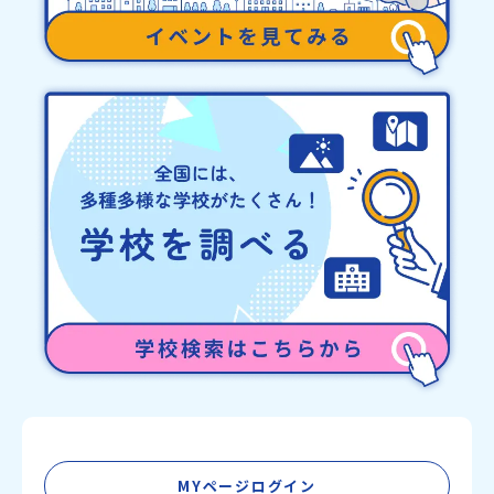
他、よくあるご質問についてはこちらをご確認ください。運営団体
について＜プログラム主催：一般財団法人地域・教育魅力化プラッ
トフォーム＞「意志ある若者にあふれる持続可能な地域・社会をつ
くる」というビジョンを掲げ、2017年3月に島根県に設立した教育
事業団体です。日本全国約200の高校と連携しながら、中学卒業後に
地域の枠を越えて生徒一人ひとりの夢や価値観に合った地域・学校
で1〜3年間過ごすことができるシステム「地域みらい留学」をはじ
めとした、教育事業や地域活性モデルをつくり続けています。名
称：一般財団法人地域・教育魅力化プラットフォーム設 立：2017
年3月代表者：岩本 悠所在地：〒690-0842 島根県松江市東本町二
丁目25-6 みらいBASE2階 その他所在地公式HP：http://c-
platform.or.jp/お問い合わせ先担当：小川・小原E-mail：
info@miratabi.jp「おためし地域留学体験」のプログラム開催情報
を公式LINEにて配信中！ぜひご登録ください♪地域みらい留学公式
LINE
MYページログイン