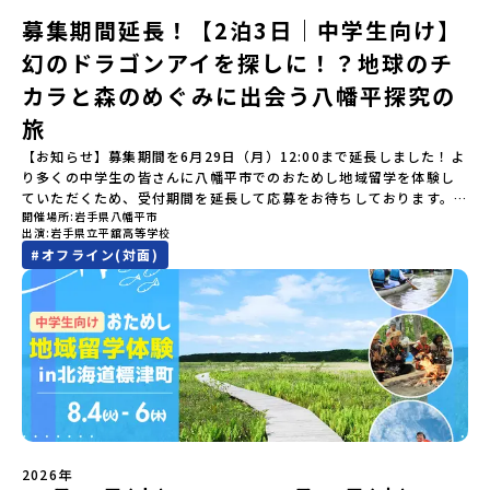
ついても詳しく解説しています。🎬 [アーカイブ動画を視聴す
つの学科。金属加工、電気工作、建物のデザインにチャレンジでき
にてご連絡いたします。・よくあるご質問その他、よくあるご質問
BBQ」 -さらに仲間や地元の高校生、町の大人たちと交流＜3日目
募集期間延長！【2泊3日｜中学生向け】
る]YouTube：https://youtu.be/Yt8nd04aNgA?
る環境。「高校生ものづくりコンテスト」の木材加工部門で九州大
についてはこちらをご確認ください。運営団体について＜プログラ
＞（AM）「3日間の振り返りワーク」 -みんなで振り返り対話「牧
si=e5erbspvwz5O8_uF【STEP 2】平取町プログラム説明会〜
幻のドラゴンアイを探しに！？地球のチ
会2位に輝くなど、先輩たちの実力はホンモノ！この旅では自分の手
ム主催：一般財団法人地域・教育魅力化プラットフォーム＞「意志
場の舞台裏。フィールドワーク」 -牧場見学・搾乳体験・動物と触
「平取町」の内容を具体的に深掘りしたい方へ〜全体説明を聞いた
でモノをつくる時間を体験。金属を削ったり、電気を組んだり、木
ある若者にあふれる持続可能な地域・社会をつくる」というビジョ
れ合おう「ランチ/お土産タイム」（PM） 14：00頃プログラム終
カラと森のめぐみに出会う八幡平探究の
うえで、「平取町では具体的に何をするの？」「どんな町なの？」
で形をつくったり。プロの機械にさわれる高校で&quot;自分の手
ンを掲げ、2017年3月に島根県に設立した教育事業団体です。日本
了-とかち帯広空港には15：00頃に到着予定です。※天候の状況や参
という疑問にお答えする説明会です。平取町ならではの豊かな文化
&quot;でモノづくりにチャレンジ。夜には自分だけの「竹灯籠（た
旅
全国約200の高校と連携しながら、中学卒業後に地域の枠を越えて生
加人数によってプログラムを変更する場合がございます。参加概要
や、2泊3日のプログラムの中身をたっぷりとお伝えします。日
けとうろう）」を作って灯りをともします。真っ青な海に思いっき
徒一人ひとりの夢や価値観に合った地域・学校で1〜3年間過ごすこ
【開催場所】北海道大樹町（たいきちょう）【実施日程】7月28日
【お知らせ】募集期間を6月29日（月）12:00まで延長しました！よ
時： 5月7日(木) 19：00〜19：40内 容： 平取町ってどんなとこ
りダイブしたり、全国から集まった仲間や地元の高校生、地域の方
とができるシステム「地域みらい留学」をはじめとした、教育事業
(火)〜 7月30日(木)※参加が確定した方には6月19日(金) 18：30～
り多くの中学生の皆さんに八幡平市でのおためし地域留学を体験し
ろ？、プログラム詳細解説、質疑応答お申し込み：https://c-
たちとワイワイBBQや夕ごはんづくりは一生の思い出になるはず！
や地域活性モデルをつくり続けています。名 称：一般財団法人地
20：00に「参加者向け事前オンライン研修」をご案内する予定で
ていただくため、受付期間を延長して応募をお待ちしております。
mirai.jp/events/002112どちらの説明会でも、お気軽にどうぞ！
ちょっとドキドキするけど、楽しい！に出会う3日間。熱気あふれる
域・教育魅力化プラットフォーム設 立：2017年3月代表者：岩本
す。必ず参加をお願いします。【集合場所・時間】7月28日(火)
開催場所
岩手県八幡平市
「申し込みのタイミングを逃してしまった」という方も、この機会
「はじめての一人旅だけど大丈夫？」「どんな体験ができるの？」
出水市の冒険に飛び込んでみませんか？体験のおすすめポイント体
悠所在地：〒690-0842 島根県松江市東本町二丁目25-6 みらい
13：00 とかち帯広空港※13：00までにとかち帯広空港に到着する
出演
岩手県立平舘高等学校
にぜひ一歩踏み出してみませんか？※都合により締め切りを早める
そんな保護者様の不安や、中学生のみなさんの素朴な疑問にスタッ
験プログラム内容（予定）＜1日目＞（PM）「オリエンテーショ
BASE2階 その他所在地公式HP：http://c-platform.or.jp/お問い
便で手配ください。【解散場所・時間】7月30日(木) 15：00頃 とか
#
オフライン(対面)
場合がございます。お早目にご応募ください！＜体験費・宿泊費が
フが直接お答えします。チャットでの質問も可能ですので、ぜひご
ン・自己紹介ワーク」「みんなで海遊び！」 -心をほぐして、出水
合わせ先担当：小川・小原E-mail：info@miratabi.jp「おためし
ち帯広空港※16：00以降にとかち帯広空港を出発する便で手配くだ
無料＞緑があふれる大自然の町へ！世界でここでしかできない「自
自宅からリラックスしてご参加ください。▼お申し込み前に必ずご
に飛び込む！海を満喫しよう！「みんなで夕食」「1日目の振り返り
地域留学体験」のプログラム開催情報を公式LINEにて配信中！ぜひ
さい。【対象】中学2年生、中学3年生【宿泊先】大樹町ワーキング
然×アートの融合体験」や「自然クラフト」を楽しんでみません
確認ください・参加規約への同意プログラムへの参加申し込みいた
会」＜2日目＞（AM）「出水工業高校のオープンスクールに参
ご登録ください♪地域みらい留学公式LINE
ステイ住宅※1室に複数(同性2～4名程度)で宿泊いただく予定です。
か？「大自然や文化体験が好き！興味がある！」「その地域にしか
だく前に、「お申し込みに関する各規約」への同意が必須となりま
加」 -高校見学 -授業体験（PM）「学校のことを深く知る・もの
【旅行代金】無料※旅行代金に含まれる費用のうち、以下の内容が
ない郷土料理を味わってみたい！」「地元以外の暮らしや文化が気
す。ご確認ください。・抽選による参加者決定についてお申込みい
づくりにチャレンジ！」 -各学科を実際に体験する -ものづくり
無料となります：・宿泊費（2泊分）・プログラム内のアクティビテ
になる。いつか留学してみたい！」そんな中学生のみなさんにおす
ただいた方の中から抽選の上、締め切り日から1週間を目途に、お申
にチャレンジ -竹灯籠づくりを創って灯りをともす「みんなで
ィ・体験費用・一部の食事代*以下の費用は参加者のご負担となりま
すめ！「おためし地域留学体験」は、日本全国約200の高校と連携し
し込み時に記入いただいたメールアドレス宛に「当選／落選メー
BBQ」「2日目の振り返り会」＜3日目＞（AM）「3日間の振り返り
す・集合場所までの往復交通費・お土産代や自由時間の個人飲食費
ながら地域の枠を超えて学校生活を送ることができる「地域みらい
ル」をお送りいたします。当選者は、メールに記載された「当選確
ワーク」 -みんなで振り返り対話（PM） 13:00頃 解散（出水駅）
などの個人的費用【募集人数】最大10名（お申し込み多数の場合は
留学」をプチ体験できるプログラムです。はじめてでも安心！現地
認フォーム」に３日以内に回答いただき、確認フォームの提出をも
※天候の状況や参加人数によってプログラムを変更する場合がござ
抽選の上決定）【参加者決定】お申し込み多数の場合は、締め切り
ではスタッフがしっかりとサポートいたします。今回のフィールド
って参加確定とさせていただきます。当選確認フォームの期日まで
います。参加概要【開催場所】鹿児島県出水市【実施日程】8月3日
後1週間を目途に当落結果をご連絡いたします。【申し込み受付期
は「岩手県八幡平市（はちまんたいし）」岩手県八幡平市（はちま
にご回答いただけない場合は、当選を取り消しとさせていただきま
（月）〜 8月5日（水）※参加が確定した方には7月7日(火) 18:30-
2026年
間】申込期間が延長になりました！5月7日(木)12：00 から 6月4日
んたいし）は北西部にあり、秋田県との県境にある自然豊かな町で