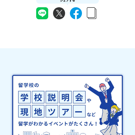
にてご連絡いたします。・よくあるご質問その他、よくあるご質問
シェアする
合は下記の地域みらい留学公式LINEよりご連絡をお願いします。※
についてはこちらをご確認ください。運営団体について＜プログラ
受信制限設定をしていると、通知メールをお受け取りいただけませ
ム主催：一般財団法人地域・教育魅力化プラットフォーム＞「意志
ん。その場合は、「@miratabi.jp」からのメールを受信できるよう
ある若者にあふれる持続可能な地域・社会をつくる」というビジョ
設定をお願いいたします。※結果に関する個別のお問合せにはお答
ンを掲げ、2017年3月に島根県に設立した教育事業団体です。日本
えしておりませんので、ご了承ください。・お申し込みについてお
全国約200の高校と連携しながら、中学卒業後に地域の枠を越えて生
申込はお一人様1回限りです。PC・スマートフォンからお申込くだ
徒一人ひとりの夢や価値観に合った地域・学校で1〜3年間過ごすこ
さい。申込後の内容変更はできません。お申込時は、メールアドレ
とができるシステム「地域みらい留学」をはじめとした、教育事業
スの入力間違いにご注意ください。・宿泊について１室に複数(同性
や地域活性モデルをつくり続けています。名 称：一般財団法人地
2～4名程度)で宿泊いただく予定です。・食事アレルギー対応につい
域・教育魅力化プラットフォーム設 立：2017年3月代表者：岩本
て個別の詳細なアレルギー対応希望にはお応えしかねる場合がござ
悠所在地：〒690-0842 島根県松江市東本町二丁目25-6 みらい
います。対応が必要な場合は必ず事前にご相談ください。・参加取
BASE2階 その他所在地公式HP：http://c-platform.or.jp/お問い
消や急遽参加できなくなった場合について参加決定後の参加お取り
合わせ先担当：小川・小原E-mail：info@miratabi.jp「おためし
消しはご遠慮下さい。やむを得ないお取り消しの場合はお早めに事
地域留学体験」のプログラム開催情報を公式LINEにて配信中！ぜひ
務局までご連絡ください。・キャンセルポリシーやむを得ない参加
ご登録ください♪地域みらい留学公式LINE
お取り消しの場合、以下のルールに沿って対応させていただきま
す。ご了承ください。プログラム開催日の前日＜8月3日＞から、
【キャンセルのご連絡日：お支払いいただく旅行代金】・21日目に
あたる日以前：無料・20日目-8日目：20％・7日目-2日目：30％・
プログラム開始日の前日：40％・プログラム開始日当日：50％・ご
連絡無しでの不参加またはプログラム開始後の解除：100％・催行中
止について天候などの状況等によって開催を見合わせる可能性があ
ります。その場合は原則、開催日1週間前までにご連絡いたします。
又、最少催行人数に達しなかった場合は、開催日3週間前までに催行
中止の旨をメールにてご連絡いたします。・よくあるご質問その