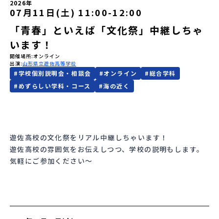
2026年
07月11日(土) 11:00
-
12:00
会員登録
MYページログイン
「青春」といえば「文化祭」中継しちゃ
います！
開催場所
オンライン
出演
山形県立遊佐高等学校
#
学校個別説明会・相談会
#
オンライン
#
総合学科
#
めずらしい学科・コース
#
海の近く
遊佐高校の文化祭をリアル中継しちゃいます！
遊佐高校の雰囲気をお伝えしつつ、学校の説明もします。
気軽にご参加ください～