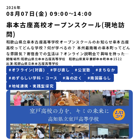
LINEよりご連絡をお願いします。※受信制限設定をしていると、通
を行い、町内の学校給食に「標高給食DAY」としてオリジナル給食
い。やむを得ないお取り消しの場合はお早めに事務局までご連絡く
盛岡駅 8月3日(月)12:00 集合【解散場所・時間】盛岡駅 8月5日(水)
知メールをお受け取りいただけません。その場合は、
を提供しています。地域のイベントにも出展して広く地元の方へ届
ださい。・キャンセルポリシーやむを得ない参加お取り消しの場
2026年
14:30 解散【対象】中学2年生、中学3年生【宿泊先】ペンションき
08月07日(金) 09:00
14:00
「@miratabi.jp」からのメールを受信できるよう設定をお願いいた
ける活動を行っています。今回のプログラムでは、この取り組みを
〜
合、以下のルールに沿って対応させていただきます。ご了承くださ
らく※1室に複数(同性2～4名程度)で宿泊いただく予定です。【旅行
します。※結果に関する個別のお問合せにはお答えしておりません
行う高校生たちと一緒に夕食づくりを体験。地域の食文化と向き合
い。プログラム開催日の前日＜7月27日＞から、【キャンセルのご連
代金】無料※旅行代金に含まれる費用のうち、以下の内容が無料と
串本古座高校オープンスクール(現地訪
ので、ご了承ください。・お申し込みについてお申込はお一人様1回
っている先輩から直接話を聞くことができます🎵先輩たちとの交流
絡日：お支払いいただく旅行代金】・21日目にあたる日以前：無
なります：・宿泊費（2泊分）・プログラム内のアクティビティ・体
限りです。PC・スマートフォンからお申込ください。申込後の内容
は、きっと「未来へのヒント」が見つかるきっかけになります。そ
料・20日目-8日目：20％・7日目-2日目：30％・プログラム開始日
問)
験費用・一部の食事代*以下の費用は参加者のご負担となります・集
変更はできません。お申込時は、メールアドレスの入力間違いにご
んな他にはないスペシャルな魅力がギュッと詰まった北海道標津町
の前日：40％・プログラム開始日当日：50％・ご連絡無しでの不参
合場所までの往復交通費・お土産代や自由時間の個人飲食費などの
注意ください。・宿泊について１室に複数(同性2～4名程度)で宿泊
でアクティビティをしたり、五感で感じるフィールドワークをしな
和歌山県立串本古座高等学校オープンスクールのお知らせ串本古座
加またはプログラム開始後の解除：100％・催行中止について天候な
個人的費用【募集人数】最大10名（お申し込み多数の場合は抽選の
いただく予定です。・食事アレルギー対応について個別の詳細なア
がら「雄大な自然と生き物」「伝統的な産業と人々の暮らし」の魅
高校ってどんな学校？何が学べるの？ 本州最南端の串本町ってどん
どの状況等によって開催を見合わせる可能性があります。その場合
上決定）【参加者決定】お申し込み多数の場合は、締め切り後1週間
レルギー対応希望にはお応えしかねる場合がございます。対応が必
力に触れ一緒に探求しませんか？体験のおすすめポイント体験プロ
な雰囲気？寄宿舎での生活は？オンライン説明会で興味を持った
は原則、開催日1週間前までにご連絡いたします。又、最少催行人数
を目途に当落結果をご連絡いたします。【申し込み締切】6月8日
開催場所
和歌山県立串本古座高等学校 和歌山県東牟婁郡串本町串本1522
要な場合は必ず事前にご相談ください。・参加取消や急遽参加でき
グラム内容（予定）＜１日目＞（PM）「オリエンテーション・自己
方、まずは学校を見てみたい方、ぜひ串本古座高校のオープンスク
に達しなかった場合は、開催日3週間前までに催行中止の旨をメール
(月)12：00 から 6月22日(月) 12：00まで疑問も不安もワクワクに
出演
和歌山県立串本古座高等学校
なくなった場合について参加決定後の参加お取り消しはご遠慮下さ
紹介ワーク」「サーモン科学館見学」 -「鮭の聖地・しべつ」の歴
ールに参加してみませんか？学校の雰囲気や町の魅力を思いっきり
にてご連絡いたします。・よくあるご質問その他、よくあるご質問
変える！「おためし地域留学」ステップアップ説明会プログラムの
#
オフライン(対面)
#
学び直し
#
公営塾
#
まちなか
い。やむを得ないお取り消しの場合はお早めに事務局までご連絡く
史や成り立ちを知る「夕食」 -高校生も一緒にみんなで夕食「1日
体感できるチャンスです！オープンスクールの内容：授業体験：実
についてはこちらをご確認ください。運営団体について＜プログラ
内容を詳しく知りたい方や、お申し込みを迷われている方向けに
ださい。・キャンセルポリシーやむを得ない参加お取り消しの場
目の振り返り会」＜2日目＞（AM）「 ポー川史跡公園散策または渓
際の授業を体験して、学びの楽しさを感じてください。クラブ体
#
めずらしい学科・コース
#
海の近く
#
南国暮らし
ム主催：一般財団法人地域・教育魅力化プラットフォーム＞「意志
Zoomでのオンライン配信を行います。知りたい情報のレベルに合
合、以下のルールに沿って対応させていただきます。ご了承くださ
流釣り体験」 -1万年前の縄文文化に触れる -渓流釣りで自然を満
験・見学：多彩なクラブ活動を体験・見学して、学校生活の一端を
ある若者にあふれる持続可能な地域・社会をつくる」というビジョ
#
地域連携・実践型探究
わせて、以下の2つのステップをご活用ください。【STEP 1】全体
い。プログラム開催日の前日＜8月2日＞から、【キャンセルのご連
喫（PM）「地引網体験」 -地元の方との交流「自由時間：海の公
知ることができます。寄宿舎見学：3年間の住まいとなる寄宿舎の様
ンを掲げ、2017年3月に島根県に設立した教育事業団体です。日本
オンライン説明会（アーカイブ動画を公開中！）〜まずは「おため
絡日：お支払いいただく旅行代金】・21日目にあたる日以前：無
園で高校生とあそぶ！かたる！」 -高校生との交流「みんなで
子を見学できます。個別相談コーナー：進学や学校生活についての
全国約200の高校と連携しながら、中学卒業後に地域の枠を越えて生
し地域留学」を知りたい方へ〜日本全国20以上の地域から選んで参
料・20日目-8日目：20％・7日目-2日目：30％・プログラム開始日
BBQ・花火大会」 -さらにまちの人たちと交流＜3日目＞（AM）
疑問や不安を解消できます。少しの不安が、ワクワクに変わるはず
徒一人ひとりの夢や価値観に合った地域・学校で1〜3年間過ごすこ
加できる「おためし地域留学」の全体像や魅力について、説明会を
の前日：40％・プログラム開始日当日：50％・ご連絡無しでの不参
「3日間の振り返りワーク」 -みんなで振り返り対話（PM） 13：
です。夏休みの1日を串本古座高校で過ごして、未来の自分を想像
とができるシステム「地域みらい留学」をはじめとした、教育事業
開催しました。中学生一人での参加にあたり、保護者様が特に気に
加またはプログラム開始後の解除：100％・催行中止について天候な
00 解散 (中標津空港 13：30頃到着)※14：50 中標津空港発 (羽田
（創造）してみませんか？皆様のご参加をお待ちしています！何か
や地域活性モデルをつくり続けています。名 称：一般財団法人地
なる「安全面」や「事務局のサポート体制」についても詳しく解説
どの状況等によって開催を見合わせる可能性があります。その場合
空港16：45着)便を利用する想定※天候の状況や参加人数によってプ
質問があれば、どうぞお気軽にお問い合わせください。
域・教育魅力化プラットフォーム設 立：2017年3月代表者：岩本
しています。ぜひ、ご自宅からお気軽にご視聴ください。🎬 [アーカ
は原則、開催日1週間前までにご連絡いたします。又、最少催行人数
ログラムを変更する場合がございます。参加概要【開催場所】北海
悠所在地：〒690-0842 島根県松江市東本町二丁目25-6 みらい
イブ動画を視聴する]YouTube：
に達しなかった場合は、開催日3週間前までに催行中止の旨をメール
道標津町【実施日程】8月4日（火）〜 8月6日（木）※参加が確定し
BASE2階 その他所在地公式HP：http://c-platform.or.jp/お問い
https://youtu.be/Yt8nd04aNgA?si=e5erbspvwz5O8_uF
にてご連絡いたします。・よくあるご質問その他、よくあるご質問
た方には7月10日(金) 18：30～20：00に「参加者向け事前オンラ
合わせ先担当：小川・小原E-mail：info@miratabi.jp「おためし