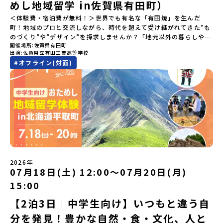
る）YouTube：https://youtu.be/Yt8nd04aNgA?
めし地域留学 in佐賀県有田町）
si=e5erbspvwz5O8_uF【アーカイブ内容】・おためし地域留学の
＜体験費・宿泊費が無料！＞世界でも有名な「有田焼」を生んだ
魅力・メリット・2026年度、日本全国20以上の対象地域について・
町！地域のプロと交流しながら、時代を超えて受け継がれてきた”も
安心のサポート体制・質疑応答※各地域の詳細なプログラムは、以
のづくり”や”デザイン”を探求しませんか？「地元以外の暮らしや文
下の【STEP2】個別説明会にて紹介しています。ーーーーーーーー
開催場所
佐賀県有田町
化が気になる。いつか留学してみたい！」「豊かな自然と伝統文
ーーーーーーーーーーーーーーーー💡疑問も不安もワクワクに変え
出演
佐賀県立有田工業高等学校
化、町並みに興味がある！」「ものづくりやきれいなデザインが好
る！2つのステップ知りたいことに合わせて、2つの説明会をご活用
#
オフライン(対面)
き！」そんな中学生のみなさんにおすすめ！「おためし地域留学体
ください！【STEP1】全体オンライン説明会の視聴（☆上の動画で
験」は、日本全国約200の高校と連携し、地域の枠を超えて学校生活
いつでも視聴可能です） 〜まずは「おためし地域留学」を知りたい
を送る「地域みらい留学」をプチ体験できるプログラムです。はじ
方へ〜プログラムの全体像や魅力、サポート体制について解説しま
めてのひとり旅でも安心！現地でもスタッフがしっかりとサポート
す。 【STEP2】個別プログラム説明会（☆順次ページを公開しま
いたします。今回のフィールドは「佐賀県有田町（ありたちょ
す）〜「地域別のプログラム」を具体的に知りたい方へ〜 「現地で
う）」佐賀県の西部にある有田町は、江戸時代から400年以上続く
は何をするの？」という疑問にお答えする説明会です。その場所な
「窯業（ようぎょう）」の町。 窯（かま）で粘土を焼いてつくるも
らではのプログラムをたっぷりお伝えします！🚩現在公開中の個別
のづくりが、この町の文化として今も受け継がれています。世界で
説明会はこちらから（順次公開予定）【5/7(木)】北海道平取町
も知られる「有田焼」は、この窯業の中から生まれました。長い歴
【5/8(金)】熊本県芦北町▼おためし地域留学の情報▼おためし地域
史の中で積み重ねられてきた技術や工夫、そして“つくる人の想
留学の情報紹介ページ👉【こちらをクリック】「おためし地域留学
い”が、この町には残っています。また、文化施設が「日本遺産」や
体験」のプログラム開催情報を公式LINEにて配信中！ぜひご登録く
2026年
「日本の20世紀遺産」に認定されるなど日本を代表する伝統工芸の
07月18日(土) 12:00〜07月20日(月)
ださい♪気になることや不安な点は、LINEから気軽にご相談くださ
町です。さらに、有田町には「日本の棚田百選」に選ばれた「岳の
い。👉 【LINE登録はこちら】
15:00
棚田（たなだ）」や「名水百選」や「水源の森百選」に選ばれた
「竜門峡（りゅうもんきょう）」など、思わず立ち止まりたくなる
【2泊3日｜中学生向け】いつもと違う自
ような自然も広がり、歴史・文化・自然が重なり合う、“本物”に出
分を発見！豊かな自然・食・文化、人と
会える場所です。そんな歴史・文化が豊かな佐賀県有田町で実際に