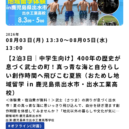
化を理解する -アイヌ伝統文化を感じるアクティビティ「1日を振
や、中学生のみなさんの素朴な疑問にスタッフが直接お答えしま
ごす放牧地や、海が見える珍しい温泉。日本一の清流に選ばれたこ
り返るーみんなで体験シェア」＜2日目＞（AM）「平取高校見学・
す。チャットでの質問も可能ですので、ぜひご自宅からリラックス
ともある「歴舟川（れきふねがわ）」。 他の地域では見ることので
寮見学」 -平取高校の特徴を知る学校体験 -在校生との対話「高
してご参加ください。▼お申し込み前に必ずご確認ください・参加
きない圧倒的スケールの自然と、新しい産業が交差する瞬間を肌で
校生企画②-町の紹介編-」 -ビンゴをしながら町を知ろう！（PM）
規約への同意プログラムへの参加申し込みいただく前に、「お申し
体感できる町です。北の大地で脈々と受け継がれる 「フロンティア
「自然と農を感じる！農業アクティビティ」 -平取特産の「びらと
込みに関する各規約」への同意が必須となります。ご確認くださ
スピリッツ」を体感！ 「フロンティアスピリッツ（開拓者精神）」
りトマト」農家体験！ -想いを持って仕事をする大人との交流会
い。・抽選による参加者決定についてお申込みいただいた方の中か
は、大樹町の開拓時代から人々の間で大切に受け継がれてきた精神
「みんなでBBQディナー」 -さらに仲間や地元の高校生、町の大人
2026年
ら抽選の上、締め切り日から1週間を目途に、お申し込み時に記入い
です。どんな困難な状況にも真っ向から立ち向かい、未知の領域へ
08月03日(月) 13:30〜08月05日(水)
たちと交流＜3日目＞（AM）「アイヌが愛した森を散策するフィー
ただいたメールアドレス宛に「当選／落選メール」をお送りいたし
夢を追って挑戦し続ける姿勢や、手つかずの大自然の中で一攫千金
ルドワーク」「3日間の振り返りワーク」 -みんなで振り返り対話
ます。当選者は、メールに記載された「当選確認フォーム」に３日
の夢を抱いて熱中した「砂金掘り」、自らの手で広大な大地を切り
13:00
「ランチ/お土産タイム」（PM） 13：30頃プログラム終了-新千歳
以内に回答いただき、確認フォームの提出をもって参加確定とさせ
拓いてきた農業や漁業の歴史など、夢を追う人々が集まる他の町に
空港には15：00頃に到着予定です。※天候の状況や参加人数によっ
【2泊3日｜中学生向け】400年の歴史が
ていただきます。当選確認フォームの期日までにご回答いただけな
はない風土が存在します。大樹町では、このフロンティアスピリッ
てプログラムを変更する場合がございます。参加概要【開催場所】
い場合は、当選を取り消しとさせていただきます。当選取り消しが
ツが現在、「北海道の小さな町から宇宙を目指す」という新たな夢
息づく武士の町！真っ青な海と自分らし
北海道平取町（びらとりちょう）【実施日程】7月18日(土)～7月20
あった場合は、繰り上げ当選者へご連絡させていただきます。登録
へと繋がっています。 「宇宙版シリコンバレー」の実現を目指し、
日(月祝)※参加が確定した方には6月3日(水) 18：30～20：00に
メールアドレスの変更をご希望の場合は下記の地域みらい留学公式
国内外の宇宙関連企業が集まる宇宙港「北海道スペースポート」の
い創作時間へ飛びこむ夏旅（おためし地
「参加者向け事前オンライン研修」をご案内する予定です。必ず参
LINEよりご連絡をお願いします。※受信制限設定をしていると、通
整備が進められています。 この未来への挑戦の精神は、民間企業に
域留学 in 鹿児島県出水市・出水工業高
加をお願いします。【集合場所・時間】7月18日(土) 12：00 新千歳
知メールをお受け取りいただけません。その場合は、
よる日本初のロケット打ち上げ成功という形で実を結び、世界有数
空港※12：00までに新千歳空港に到着する便で手配ください。【解
「@miratabi.jp」からのメールを受信できるよう設定をお願いいた
のロケット発射場の適地として全国・アジア各国からも大きな注目
校）
散場所・時間】7月20日(祝月) 15：00頃 新千歳空港※16：00以降
します。※結果に関する個別のお問合せにはお答えしておりません
を集めています 今回は、そんな大樹町の過去から未来へ繋がるフロ
に新千歳空港を出発する便で手配ください。【対象】中学2年生、中
＜体験費・宿泊費が無料！＞武士（さつま）の誇りが息づく出水
ので、ご了承ください。・お申し込みについてお申込はお一人様1回
ンティアスピリッツに触れるアクティビティへ出発！農業からロケ
学3年生【宿泊先】ゲストハウス ヤント※ドミトリータイプの2段ベ
市！夏の真っ青な海に思いっきり飛び込んで、自分を研ぎ澄ます創
限りです。PC・スマートフォンからお申込ください。申込後の内容
ットまで本物の現場を体感し、他では味わえない体験を五感をフル
ッド（1室2～4名）で宿泊いただく予定です。【旅行代金】無料※旅
作時間を体感してみませんか？「地元以外の暮らしや文化が気にな
変更はできません。お申込時は、メールアドレスの入力間違いにご
につかって楽しむことができます🎵大樹高校は、農業から宇宙まで
行代金に含まれる費用のうち、以下の内容が無料となります・宿泊
開催場所
鹿児島県出水市
る。いつか留学してみたい！」「自分の進学や将来の可能性をもっ
注意ください。・宿泊について１室に複数(同性2～4名程度)で宿泊
「町のぜんぶが教科書」！大樹高校の学びは、ただ教室の机に座っ
出演
鹿児島県立出水工業高等学校
費（2泊分）・プログラム内のアクティビティ・体験費用・一部の食
とひらきたい！」「ものづくりや工業高校に興味がある！」そんな
いただく予定です。・食事アレルギー対応について個別の詳細なア
ているだけではありません！農業や漁業から、最先端の宇宙科学ま
#
オフライン(対面)
事代※以下の費用は参加者のご負担となります・集合場所までの往
中学生のみなさんにおすすめ！「おためし地域留学」は、日本全国
レルギー対応希望にはお応えしかねる場合がございます。対応が必
で「町のぜんぶが教科書」 です。先輩たちは「地域探究」の授業