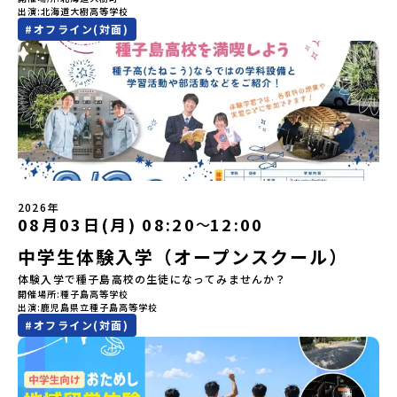
木彫り等の工芸など、ユニークな文化が存在します。アイヌ文化で
出演
北海道大樹高等学校
数の場合は、締め切り後1週間を目途に当落結果をご連絡いたしま
ひ一歩踏み出してみませんか？※都合により締め切りを早める場合
は、人間のまわりに存在する生き物や自然のチカラ、暮らしの道具
#
オフライン(対面)
す。【申し込み受付期間】5月7日(木)12：00 から 5月21日(木)
がございます。お早目にご応募ください！-------------------------
のうち、人間にとって大切な役割を持っているものを「カムイ」と
12：00まで疑問も不安もワクワクに変える！「おためし地域留学」
-------------------＼返還不要・3年間最大72万／💡北海道の高校留
呼んでいます。いつも自分たちを見守ってくれているもの、例え
ステップアップ説明会プログラムの内容を詳しく知りたい方や、お
学に【毎月2万円】の給付型奨学金～夢に向かって一歩踏み出す、あ
ば、身近な動植物や、暮らしに欠かせない火、水、風、そして雄大
申し込みを迷われている方向けにZoomでのオンライン配信を行い
なたの未来を応援！～ 詳細・条件はこちらから------------------
な山や川などもすべて「カムイ」です。この文化と精神性をテーマ
ます。知りたい情報のレベルに合わせて、以下の2つのステップをご
--------------------------ーーーーーーーーーーーーーーーーーー
にした大人気マンガ「ゴールデンカムイ」は、累計3000万部以上販
活用ください。【STEP 1】全体オンライン説明会〜まずは「おため
ーーーーーーーーーーーーーー＜体験費・宿泊費が無料！＞民間ロ
売され、2026年3月に映画の続編も公開されるなど注目を集めてい
し地域留学」を知りたい方へ〜日本全国20以上の地域から選んで参
ケットの打ち上げ成功で話題になった町！ 北海道の「宇宙版シリコ
ます。今回は、平取町の中でもアイヌ文化に触れることのできる
加できる「おためし地域留学」の全体像や魅力について、説明会を
ンバレー」を目指す大樹町で、最先端テクノロジーとどこまでも続
「二風谷（にぶたに）コタン」へ出発！アイヌの家や暮らし、食な
開催しました。中学生一人での参加にあたり、保護者様が特に気に
く大自然を肌で感じてみませんか？「地元以外の地域の暮らしが気
どを体感することができます。ぜひ現地で味わってみてください
なる「安全面」や「事務局のサポート体制」についても詳しく解説
になる。いつか留学してみたい！」「自分の進学や将来の可能性を
🎵（写真撮影：志鎌康平）未来の自分をイメージする。地元の高校
しています。ぜひ、ご自宅からお気軽にご視聴ください。▶︎ [アーカ
もっとひらきたい！ 」「自然が好きでもっと触れてあそびたい！」
2026年
生との特別な交流この旅の大きな魅力は、地元の「平取高校」の先
イブ動画を視聴する]YouTube：
そんな中学生のみなさんにおすすめ！「おためし地域留学体験」
08月03日(月) 08:20
12:00
〜
輩たちと過ごす時間です。 ただ校舎を眺める見学ではありません。
https://youtu.be/Yt8nd04aNgA?
は、日本全国約200の高校と連携し、地域の枠を超えて学校生活を送
高校生が自ら企画したアクティビティを通じて、年の近い先輩たち
中学生体験入学（オープンスクール）
si=e5erbspvwz5O8_uF【STEP 2】有田町プログラム説明会〜
る「地域みらい留学」をプチ体験できるプログラムです。はじめて
と本音で交流することができます。魅力的な大人たちと対話をしな
「有田町」の内容を具体的に深掘りしたい方へ〜全体説明を聞いた
のひとり旅でも安心！現地でもスタッフがしっかりとサポートいた
体験入学で種子島高校の生徒になってみませんか？
がら町の歴史や「生き方」を学ぶことができ、大充実の2泊3日にな
うえで、「有田町では具体的に何をするの？」「どんな町なの？」
します。今回のフィールドは「北海道 大樹町（たいきちょう）」北
開催場所
種子島高等学校
ること間違いなし！そんなユニークな魅力がたっぷりつまった北海
という疑問にお答えする説明会です。有田町ならではの豊かな文化
海道の東部、十勝の南部に位置する大樹町（たいきちょう）。西に
出演
鹿児島県立種子島高等学校
道平取町へ、人生の可能性をひらく特別な旅に出発しませんか？体
や、2泊3日のプログラムの中身をたっぷりとお伝えします。日
日高山脈（ひだかさんみゃく）が連なり、東は太平洋に面した自然
#
オフライン(対面)
験のおすすめポイント体験プログラム内容（予定）＜1日目＞
時： 5月11日(月) 19：00〜19：40内 容： 有田町ってどんなとこ
豊かな町です。酪農を主体とした農業や漁業、林業が盛んであると
（PM）「オリエンテーション・自己紹介ワーク」「高校生企画①-
ろ？、プログラム詳細解説、質疑応答お申し込み：https://c-
同時に、「宇宙に一番近い町」として航空宇宙産業の誘致を進める
遊び編-」 -平取高校生と仲を深める「びらとりの歴史・文化を知
mirai.jp/events/068058お気軽にどうぞ！「はじめての一人旅だ
ユニークな顔を持っています 。見上げるほど大きな山々が連なる
る！アイヌ文化フィールドワーク」 -アイヌ文化博物館でアイヌ文
けど大丈夫？」「どんな体験ができるの？」そんな保護者様の不安
「日高山脈（ひだかさんみゃく）」の絶景！牛たちがのんびりと過