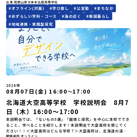
出演
和歌山県立串本古座高等学校
す。チャットでの質問も可能ですので、ぜひご自宅からリラックス
ールに参加してみませんか？学校の雰囲気や町の魅力を思いっきり
当：小川・小原E-mail：info@miratabi.jp「おためし地域留学体
【申し込み受付期間】6月8日(月)12：00 から 6月22日(月) 12：00
#
オフライン(対面)
#
学び直し
#
公営塾
#
まちなか
してご参加ください。▼お申し込み前に必ずご確認ください・参加
体感できるチャンスです！オープンスクールの内容：授業体験：実
験」のプログラム開催情報を公式LINEにて配信中！ぜひご登録くだ
まで疑問も不安もワクワクに変える！「おためし地域留学」ステッ
規約への同意プログラムへの参加申し込みいただく前に、「お申し
際の授業を体験して、学びの楽しさを感じてください。クラブ体
#
めずらしい学科・コース
#
海の近く
#
南国暮らし
さい♪地域みらい留学公式LINE
プアップ説明会プログラムの内容を詳しく知りたい方や、お申し込
込みに関する各規約」への同意が必須となります。ご確認くださ
験・見学：多彩なクラブ活動を体験・見学して、学校生活の一端を
みを迷われている方向けにZoomでのオンライン配信を行います。
#
地域連携・実践型探究
い。・抽選による参加者決定についてお申込みいただいた方の中か
知ることができます。寄宿舎見学：3年間の住まいとなる寄宿舎の様
知りたい情報のレベルに合わせて、以下の2つのステップをご活用く
ら抽選の上、締め切り日から1週間を目途に、お申し込み時に記入い
子を見学できます。個別相談コーナー：進学や学校生活についての
ださい。【STEP 1】全体オンライン説明会（アーカイブ動画を公開
ただいたメールアドレス宛に「当選／落選メール」をお送りいたし
疑問や不安を解消できます。少しの不安が、ワクワクに変わるはず
中！）〜まずは「おためし地域留学」を知りたい方へ〜日本全国20
ます。当選者は、メールに記載された「当選確認フォーム」に３日
です。夏休みの1日を串本古座高校で過ごして、未来の自分を想像
以上の地域から選んで参加できる「おためし地域留学」の全体像や
以内に回答いただき、確認フォームの提出をもって参加確定とさせ
（創造）してみませんか？皆様のご参加をお待ちしています！何か
魅力について、説明会を開催しました。中学生一人での参加にあた
ていただきます。当選確認フォームの期日までにご回答いただけな
質問があれば、どうぞお気軽にお問い合わせください。
り、保護者様が特に気になる「安全面」や「事務局のサポート体
い場合は、当選を取り消しとさせていただきます。当選取り消しが
制」についても詳しく解説しています。ぜひ、ご自宅からお気軽に
あった場合は、繰り上げ当選者へご連絡させていただきます。登録
ご視聴ください。🎬 [アーカイブ動画を視聴する]YouTube：
メールアドレスの変更をご希望の場合は下記の地域みらい留学公式
https://youtu.be/Yt8nd04aNgA?si=e5erbspvwz5O8_uF
LINEよりご連絡をお願いします。※受信制限設定をしていると、通
【STEP 2】プログラム説明会〜「標津町」の内容をもっと知りした
知メールをお受け取りいただけません。その場合は、
2026年
い方へ〜全体説明を聞いたうえで、「プログラムで何をするの？」
08月07日(金) 16:00
17:00
「@miratabi.jp」からのメールを受信できるよう設定をお願いいた
〜
「どんなまちなの？」という疑問にお答えする詳細配信です。2泊3
します。※結果に関する個別のお問合せにはお答えしておりません
日のプログラムの中身をお伝えします。日時：6月10日(水) 19：
北海道大空高等学校 学校説明会 8月7
ので、ご了承ください。・お申し込みについてお申込はお一人様1回
00〜20：00内容：どんなところ？プログラム詳細解説、質疑応答紹
限りです。PC・スマートフォンからお申込ください。申込後の内容
介地域：鹿児島県出水市・出水工業高校/北海道標津町/岩手県八幡
日（木）16:00〜17:00
変更はできません。お申込時は、メールアドレスの入力間違いにご
平市/愛媛県鬼北町＊4つの地域のプログラムを1時間でぎゅっとお届
注意ください。・宿泊について１室に複数(同性2～4名程度)で宿泊
本説明会では、「ないもの5選」「越境と探究」を中心に本校ででき
けします。お申し込み：https://c-mirai.jp/events/064069お気
いただく予定です。・食事アレルギー対応について個別の詳細なア
ること、学べることを紹介します！本説明会で大空高校を感じてく
軽にどうぞ！「はじめての一人旅だけど大丈夫？」「どんな体験が
レルギー対応希望にはお応えしかねる場合がございます。対応が必
ださい！！＜大空高校はどんな学校？＞大空高校は、北海道の道東
できるの？」そんな保護者様の不安や、中学生のみなさんの素朴な
開催場所
オンライン
要な場合は必ず事前にご相談ください。・参加取消や急遽参加でき
に位置する令和3年度に開校した新しい学校です。現在は、全校生徒