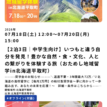
いたします。今回のフィールドは「佐賀県有田町（ありたちょ
す）〜「地域別のプログラム」を具体的に知りたい方へ〜 「現地で
う）」佐賀県の西部にある有田町は、江戸時代から400年以上続く
は何をするの？」という疑問にお答えする説明会です。その場所な
「窯業（ようぎょう）」の町。 窯（かま）で粘土を焼いてつくるも
らではのプログラムをたっぷりお伝えします！🚩現在公開中の個別
のづくりが、この町の文化として今も受け継がれています。世界で
説明会はこちらから（順次公開予定）【5/7(木)】北海道平取町
も知られる「有田焼」は、この窯業の中から生まれました。長い歴
【5/8(金)】熊本県芦北町▼おためし地域留学の情報▼おためし地域
史の中で積み重ねられてきた技術や工夫、そして“つくる人の想
留学の情報紹介ページ👉【こちらをクリック】「おためし地域留学
い”が、この町には残っています。また、文化施設が「日本遺産」や
体験」のプログラム開催情報を公式LINEにて配信中！ぜひご登録く
2026年
「日本の20世紀遺産」に認定されるなど日本を代表する伝統工芸の
07月18日(土) 12:00〜07月20日(月)
ださい♪気になることや不安な点は、LINEから気軽にご相談くださ
町です。さらに、有田町には「日本の棚田百選」に選ばれた「岳の
い。👉 【LINE登録はこちら】
15:00
棚田（たなだ）」や「名水百選」や「水源の森百選」に選ばれた
「竜門峡（りゅうもんきょう）」など、思わず立ち止まりたくなる
【2泊3日｜中学生向け】いつもと違う自
ような自然も広がり、歴史・文化・自然が重なり合う、“本物”に出
分を発見！豊かな自然・食・文化、人と
会える場所です。そんな歴史・文化が豊かな佐賀県有田町で実際に
町を歩きながら学ぶフィールドワークをしたり、有田焼づくりに関
の繋がりを体験する旅（おためし地域留
わる職人、町で暮らすプロデザイナー、地元の高校で学ぶ生徒など
と交流しながら「伝統的なものづくり」や「未来のデザイン」を一
学in北海道平取町）
緒に探求できます。ただ体験するだけじゃなくて、 “どうしてこの形
-------奨学金のお知らせ-------＼返還不要・3年間最大72万／💡北
なんだろう？” “自分だったらどんなデザインにする？” そんなふう
海道の高校留学に【毎月2万円】の給付型奨学金～夢に向かって一歩
に考える時間も、このプログラムの大切なポイントです。ここで出
踏み出す、あなたの未来を応援！～ 詳細・条件はこちらから------
会う人や体験が、自分の「好き」や「未来」につながるかもしれま
開催場所
北海道平取町
---------------------------＜体験費・宿泊費が無料＞累計3,000万
せん。この町でしかできない、ちょっと特別な体験を、ぜひ楽しん
出演
北海道平取高等学校
部以上販売された大人気マンガ「ゴールデンカムイ」の実写版映画
でみませんか？体験のおすすめポイント体験プログラム内容（予
#
オフライン(対面)
に登場する町！北海道の「アイヌ文化継承の地」で自然や食を体験
定）＜１日目＞（PM）「オリエンテーション・自己紹介ワーク」
してみませんか？「地元以外の地域の暮らしが気になる。いつか留
「有田工業高校見学」 -陶芸技術をまなぶ！「セラミック科」のま