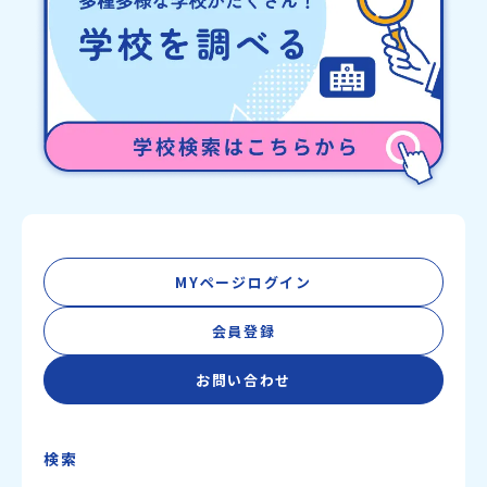
丁目25-6 みらいBASE2階 その他所在地公式HP：http://c-
platform.or.jp/お問い合わせ先担当：小川・小原E-mail：
info@miratabi.jp「おためし地域留学体験」のプログラム開催情報
を公式LINEにて配信中！ぜひご登録ください♪地域みらい留学公式
LINE
MYページログイン
会員登録
お問い合わせ
検索