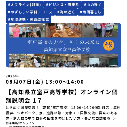
メールアドレスの変更をご希望の場合は下記の地域みらい留学公式
平市の自然を知る -地球のチカラを使ったアートづくり「ペンショ
者：岩本 悠所在地：〒690-0842 島根県松江市東本町二丁目25-6
#
オフライン(対面)
#
ビジネス・商業系
#
山の近く
してご参加ください。▼お申し込み前に必ずご確認ください・参加
広がる牛の酪農（らくのう）もさかんで、海と緑と川の自然と生き
LINEよりご連絡をお願いします。※受信制限設定をしていると、通
ンで夕食」「1日目の振り返り」「星空観察」※希望者＜2日目＞
みらいBASE2階 その他所在地公式HP：http://c-platform.or.jp/
規約への同意プログラムへの参加申し込みいただく前に、「お申し
物が豊かな町です！標津町はさらに「鮭（さけ）の聖地」としても
知メールをお受け取りいただけません。その場合は、
#
めずらしい学科・コース
#
海の近く
#
南国暮らし
（AM）「平舘（たいらだて）高校見学」 -高校生活をイメージし
お問い合わせ先担当：小川・小原E-mail：info@miratabi.jp「お
込みに関する各規約」への同意が必須となります。ご確認くださ
有名。江戸時代には将軍家にも贈られたほどで、今では「日本遺
「@miratabi.jp」からのメールを受信できるよう設定をお願いいた
#
地域連携・実践型探究
よう「郷土料理・BBQ」 -高校生・地元の方と交流を深める
ためし地域留学体験」のプログラム開催情報を公式LINEにて配信
い。・抽選による参加者決定についてお申込みいただいた方の中か
産」に登録されています。一万年前から続く伝統的な「鮭」の産業
します。※結果に関する個別のお問合せにはお答えしておりません
（PM）「“八幡平市”体感ワークショップ」 -あけびづるで表札づく
中！ぜひご登録ください♪地域みらい留学公式LINE
ら抽選の上、締め切り日から1週間を目途に、お申し込み時に記入い
とともに人々の豊かな暮らしがあります。一万年前の縄文時代か
ので、ご了承ください。・お申し込みについてお申込はお一人様1回
り -学校周辺散策「ペンションで夕食」「2日目の振り返り」 -みん
ただいたメールアドレス宛に「当選／落選メール」をお送りいたし
ら、人々の間で大切に守り受け継がれ、厳しい大自然と向き合い、
限りです。PC・スマートフォンからお申込ください。申込後の内容
なで振り返り対話＜3日目＞（AM）「大更駅複合施設の見学」「振
ます。当選者は、メールに記載された「当選確認フォーム」に3日以
山・海・川がもたらす恵みに深く感謝しながら生きていく姿勢は今
変更はできません。お申込時は、メールアドレスの入力間違いにご
り返りワークショップ」 -個人での振り返り -グループでの振り
内に回答いただき、確認フォームの提出をもって参加確定とさせて
も息づく「命の循環」です。日本遺産にも認定されている「サケ」
注意ください。・宿泊について１室に複数(同性2～4名程度)で宿泊
返り「お土産・昼食」（PM） 解散 ※天候の状況や参加人数によっ
いただきます。当選確認フォームの期日までにご回答いただけない
の伝統産業や、雄大な知床の裾野で命を育む酪農の歴史など、自然
いただく予定です。・食事アレルギー対応について個別の詳細なア
てプログラムを変更する場合がございます。参加概要【開催場所】
場合は、当選を取り消しとさせていただきます。当選取り消しがあ
の営みの一部として共生してきた風土が存在します。標津高校で
レルギー対応希望にはお応えしかねる場合がございます。対応が必
岩手県八幡平市【実施日程】8月3日（月）〜8月5日（水）※参加が
った場合は、繰り上げ当選者へご連絡させていただきます。登録メ
は、地域と連携して「食」を考える「フードデザイン」の授業がお
要な場合は必ず事前にご相談ください。・参加取消や急遽参加でき
確定した方には7月9日(木) 18:30～20：00に 「参加者向け事前オ
ールアドレスの変更をご希望の場合は下記の地域みらい留学公式
すすめの一つです。生徒たちが地元の素材を活かしたメニュー開発
なくなった場合について参加決定後の参加お取り消しはご遠慮下さ
ンラインセッション」をご案内する予定です。【集合場所・時間】
LINEよりご連絡をお願いします。※受信制限設定をしていると、通
を行い、町内の学校給食に「標高給食DAY」としてオリジナル給食
い。やむを得ないお取り消しの場合はお早めに事務局までご連絡く
盛岡駅 8月3日(月)12:00 集合【解散場所・時間】盛岡駅 8月5日(水)
知メールをお受け取りいただけません。その場合は、
を提供しています。地域のイベントにも出展して広く地元の方へ届
ださい。・キャンセルポリシーやむを得ない参加お取り消しの場
2026年
14:30 解散【対象】中学2年生、中学3年生【宿泊先】ペンションき
08月07日(金) 13:00
14:00
「@miratabi.jp」からのメールを受信できるよう設定をお願いいた
ける活動を行っています。今回のプログラムでは、この取り組みを
〜
合、以下のルールに沿って対応させていただきます。ご了承くださ
らく※1室に複数(同性2～4名程度)で宿泊いただく予定です。【旅行
します。※結果に関する個別のお問合せにはお答えしておりません
行う高校生たちと一緒に夕食づくりを体験。地域の食文化と向き合
い。プログラム開催日の前日＜7月27日＞から、【キャンセルのご連
代金】無料※旅行代金に含まれる費用のうち、以下の内容が無料と
【高知県立室戸高等学校】オンライン個
ので、ご了承ください。・お申し込みについてお申込はお一人様1回
っている先輩から直接話を聞くことができます🎵先輩たちとの交流
絡日：お支払いいただく旅行代金】・21日目にあたる日以前：無
なります：・宿泊費（2泊分）・プログラム内のアクティビティ・体
限りです。PC・スマートフォンからお申込ください。申込後の内容
は、きっと「未来へのヒント」が見つかるきっかけになります。そ
料・20日目-8日目：20％・7日目-2日目：30％・プログラム開始日
別説明会 1７
験費用・一部の食事代*以下の費用は参加者のご負担となります・集
変更はできません。お申込時は、メールアドレスの入力間違いにご
んな他にはないスペシャルな魅力がギュッと詰まった北海道標津町
の前日：40％・プログラム開始日当日：50％・ご連絡無しでの不参
合場所までの往復交通費・お土産代や自由時間の個人飲食費などの
注意ください。・宿泊について１室に複数(同性2～4名程度)で宿泊
でアクティビティをしたり、五感で感じるフィールドワークをしな
ときめく国際交流！【高知/室戸高校】13:00~14:00個別対応：海外
加またはプログラム開始後の解除：100％・催行中止について天候な
個人的費用【募集人数】最大10名（お申し込み多数の場合は抽選の
いただく予定です。・食事アレルギー対応について個別の詳細なア
がら「雄大な自然と生き物」「伝統的な産業と人々の暮らし」の魅
留学、ジオパーク、寮、進路相談！対象：・国際交流に興味のある
どの状況等によって開催を見合わせる可能性があります。その場合
上決定）【参加者決定】お申し込み多数の場合は、締め切り後1週間
レルギー対応希望にはお応えしかねる場合がございます。対応が必
力に触れ一緒に探求しませんか？体験のおすすめポイント体験プロ
方・少人数の中で自分の個性を伸ばしたい方・豊かな自然環境（ユ
は原則、開催日1週間前までにご連絡いたします。又、最少催行人数
を目途に当落結果をご連絡いたします。【申し込み締切】6月8日
開催場所
オンライン
要な場合は必ず事前にご相談ください。・参加取消や急遽参加でき
グラム内容（予定）＜１日目＞（PM）「オリエンテーション・自己
ネスコ世界ジオパーク）で伸び伸びと学習したい方・自分の興味の
に達しなかった場合は、開催日3週間前までに催行中止の旨をメール