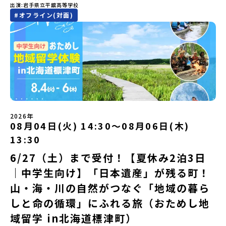
出水市の冒険に飛び込んでみませんか？体験のおすすめポイント体
悠所在地：〒690-0842 島根県松江市東本町二丁目25-6 みらい
13：00 とかち帯広空港※13：00までにとかち帯広空港に到着する
出演
岩手県立平舘高等学校
にぜひ一歩踏み出してみませんか？※都合により締め切りを早める
そんな保護者様の不安や、中学生のみなさんの素朴な疑問にスタッ
験プログラム内容（予定）＜1日目＞（PM）「オリエンテーショ
BASE2階 その他所在地公式HP：http://c-platform.or.jp/お問い
便で手配ください。【解散場所・時間】7月30日(木) 15：00頃 とか
#
オフライン(対面)
場合がございます。お早目にご応募ください！＜体験費・宿泊費が
フが直接お答えします。チャットでの質問も可能ですので、ぜひご
ン・自己紹介ワーク」「みんなで海遊び！」 -心をほぐして、出水
合わせ先担当：小川・小原E-mail：info@miratabi.jp「おためし
ち帯広空港※16：00以降にとかち帯広空港を出発する便で手配くだ
無料＞緑があふれる大自然の町へ！世界でここでしかできない「自
自宅からリラックスしてご参加ください。▼お申し込み前に必ずご
に飛び込む！海を満喫しよう！「みんなで夕食」「1日目の振り返り
地域留学体験」のプログラム開催情報を公式LINEにて配信中！ぜひ
さい。【対象】中学2年生、中学3年生【宿泊先】大樹町ワーキング
然×アートの融合体験」や「自然クラフト」を楽しんでみません
確認ください・参加規約への同意プログラムへの参加申し込みいた
会」＜2日目＞（AM）「出水工業高校のオープンスクールに参
ご登録ください♪地域みらい留学公式LINE
ステイ住宅※1室に複数(同性2～4名程度)で宿泊いただく予定です。
か？「大自然や文化体験が好き！興味がある！」「その地域にしか
だく前に、「お申し込みに関する各規約」への同意が必須となりま
加」 -高校見学 -授業体験（PM）「学校のことを深く知る・もの
【旅行代金】無料※旅行代金に含まれる費用のうち、以下の内容が
ない郷土料理を味わってみたい！」「地元以外の暮らしや文化が気
す。ご確認ください。・抽選による参加者決定についてお申込みい
づくりにチャレンジ！」 -各学科を実際に体験する -ものづくり
無料となります：・宿泊費（2泊分）・プログラム内のアクティビテ
になる。いつか留学してみたい！」そんな中学生のみなさんにおす
ただいた方の中から抽選の上、締め切り日から1週間を目途に、お申
にチャレンジ -竹灯籠づくりを創って灯りをともす「みんなで
ィ・体験費用・一部の食事代*以下の費用は参加者のご負担となりま
すめ！「おためし地域留学体験」は、日本全国約200の高校と連携し
し込み時に記入いただいたメールアドレス宛に「当選／落選メー
BBQ」「2日目の振り返り会」＜3日目＞（AM）「3日間の振り返り
す・集合場所までの往復交通費・お土産代や自由時間の個人飲食費
ながら地域の枠を超えて学校生活を送ることができる「地域みらい
ル」をお送りいたします。当選者は、メールに記載された「当選確
ワーク」 -みんなで振り返り対話（PM） 13:00頃 解散（出水駅）
などの個人的費用【募集人数】最大10名（お申し込み多数の場合は
留学」をプチ体験できるプログラムです。はじめてでも安心！現地
認フォーム」に３日以内に回答いただき、確認フォームの提出をも
※天候の状況や参加人数によってプログラムを変更する場合がござ
抽選の上決定）【参加者決定】お申し込み多数の場合は、締め切り
ではスタッフがしっかりとサポートいたします。今回のフィールド
って参加確定とさせていただきます。当選確認フォームの期日まで
います。参加概要【開催場所】鹿児島県出水市【実施日程】8月3日
後1週間を目途に当落結果をご連絡いたします。【申し込み受付期
は「岩手県八幡平市（はちまんたいし）」岩手県八幡平市（はちま
にご回答いただけない場合は、当選を取り消しとさせていただきま
（月）〜 8月5日（水）※参加が確定した方には7月7日(火) 18:30-
2026年
間】申込期間が延長になりました！5月7日(木)12：00 から 6月4日
んたいし）は北西部にあり、秋田県との県境にある自然豊かな町で
08月04日(火) 14:30〜08月06日(木)
す。当選取り消しがあった場合は、繰り上げ当選者へご連絡させて
20:00に「参加者向け事前オンライン会」をご案内する予定です。必
(木) 12：00まで疑問も不安もワクワクに変える！「おためし地域留
す。町の約83％は「森林」！標高1,000mを超える山岳地帯や高原
いただきます。登録メールアドレスの変更をご希望の場合は下記の
ず参加をお願いします。【集合場所・時間】出水駅 8月3日(月)
学」ステップアップ説明会プログラムの内容を詳しく知りたい方
13:30
もあり緑が豊かな大自然を感じることができ、新緑、山菜の春、花
地域みらい留学公式LINEよりご連絡をお願いします。※受信制限設
13:30 集合【解散場所・時間】出水駅 8月5日(水) 12:00 解散【対
や、お申し込みを迷われている方向けにZoomでのオンライン配信
の夏、紅葉の秋、スキーや樹氷の冬と四季ごとに美しい景色を見る
定をしていると、通知メールをお受け取りいただけません。その場
象】中学生2～3年生【宿泊先】現在調整中※1室に複数名(同性)で宿
6/27（土）まで受付！【夏休み2泊3日
を行います。知りたい情報のレベルに合わせて、以下の2つのステッ
ことのできるユニークな町です。「十和田八幡平（とわだはちまん
合は、「@miratabi.jp」からのメールを受信できるよう設定をお願
泊いただく予定です。【旅行代金】無料※旅行代金に含まれる費用
プをご活用ください。【STEP 1】全体オンライン説明会（アーカイ
｜中学生向け】「日本遺産」が残る町！
たい）国立公園」では登山やトレッキング、「安比高原（あっぴこ
いいたします。※結果に関する個別のお問合せにはお答えしており
のうち、以下の内容が無料となります：・宿泊費（2泊分）・プログ
ブ動画を公開中！）〜まずは「おためし地域留学」を知りたい方
うげん）スキー場」は日本国内最大級のスキーリゾートとして有名
ませんので、ご了承ください。・お申し込みについてお申込はお一
ラム内のアクティビティ・体験費用・一部の食事代*以下の費用は参
へ〜日本全国20以上の地域から選んで参加できる「おためし地域留
山・海・川の自然がつなぐ「地域の暮ら
で、一年中自然アクティビティを楽しむことができます！そして八
人様1回限りです。PC・スマートフォンからお申込ください。申込
加者のご負担となります・集合場所までの往復交通費・お土産代や
学」の全体像や魅力について、説明会を開催しました。中学生一人
幡平市にある「松川地熱発電所」は、日本で初めて「地球のチカラ
しと命の循環」にふれる旅（おためし地
後の内容変更はできません。お申込時は、メールアドレスの入力間
自由時間の個人飲食費などの個人的費用【募集人数】最大10名（お
での参加にあたり、保護者様が特に気になる「安全面」や「事務局
を電気に変えた」場所！八幡平の地下からわき出す蒸気をそのまま
違いにご注意ください。・宿泊について１室に複数(同性2～4名程
申し込み多数の場合は抽選の上決定）【参加者決定】お申し込み多
のサポート体制」についても詳しく解説しています。ぜひ、ご自宅
域留学 in北海道標津町）
電気に変える「地球・自然にやさしい最先端のエネルギー」を生み
度)で宿泊いただく予定です。・食事アレルギー対応について個別の
数の場合は、締め切り後1週間を目途に当落結果をご連絡いたしま
からお気軽にご視聴ください。🎬 [アーカイブ動画を視聴す