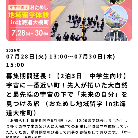
学してみたい！」「アイヌ文化の歴史や、マンガに登場する世界を
なび場を体験 -デザインセンスをまなぶ！「デザイン科」のまなび
自分の手で探求したい！」「自然が好きでもっと触れてあそびた
場を体験「フィールドワーク」 -有田の歴史ある名所巡り -有田
い！」そんな中学生のみなさんにおすすめ！「おためし地域留学体
の歴史的な町並みを体感する「有田焼絵付けアクティビティ」 -職
験」は、日本全国約200の高校と連携し、地域の枠を超えて学校生活
人さんからまなぶ！有田焼伝統の「絵付け」体験ワークショップ
を送る「地域みらい留学」をプチ体験できるプログラムです。はじ
（協力：clay studio）「みんなで楽しもう！BBQ」 -BBQづく
めてのひとり旅でも安心！現地でもスタッフがしっかりとサポート
り -仲間や地元の高校生、町の大人たちと交流・対話＜２日目＞
いたします。今回のフィールドは「北海道平取町（びらとりちょ
（AM）「1日目の振り返り」「ワークショップ」 -ゲスト講師によ
う）」北海道の南に位置する平取町（びらとりちょう）。壮大な自
るワークショプ「全体の振り返りワーク」 -みんなで振り返り対話
然と「アイヌ文化」が継承されている町として広く知られていま
（PM）「ランチ/お土産タイム」解散※天候の状況や参加人数によ
2026年
す。町名の「平取（びらとり）」は、アイヌ語「ピラ・ウトゥル」
07月28日(火) 13:00〜07月30日(木)
ってプログラムを変更する場合がございます。参加概要【開催場
（崖の間を意味）という言葉から名付けられました。見上げるほど
所】佐賀県 有田町（ありたちょう）【実施日程】7月4日（土）〜7
15:00
大きな山々が連なる「幌尻岳（ぽろしりだけ）」の景色は絶景！日
月5日（日）※参加が確定した方には6月5日（金） 18:30～20:00に
本一の広さを誇る「すずらん」が咲く花畑や、和牛がのんびりと過
「参加者向け事前オンライン研修」をご案内する予定です。必ず参
募集期間延長！【2泊3日｜中学生向け】
ごす放牧地。日本一の清流に選ばれたこともある、ヤマメやニジマ
加をお願いします。【集合場所・時間】7月4日(土) 12：00 JR有田
宇宙に一番近い町！先人が拓いた大自然
スが泳ぐ「沙流川（さるがわ）」。他の地域では見ることのできな
駅※12：00までにJR有田駅に到着する便で手配ください。【解散場
い圧倒的スケールの自然を味わうことができます。さらに、源義経
所・時間】7月5日(日) 13：00頃 JR有田駅【対象】中学2年生、中
と最先端の宇宙の下で「未来の自分」を
（みなもとのよしつね）とも縁が深いとされている地域で、義経を
学3年生【宿泊先】ありこや（佐賀県西松浦郡有田町）※地域みらい
祀った神社や公園などが存在し、アイヌ民族と日本の歴史を交差す
見つける旅 （おためし地域留学 in北海
留学生が活用している宿泊施設（シェアハウス）です。※1室1名で
る瞬間を肌で体感できる町です。北の大地で育まれた「アイヌ文
宿泊いただく予定です。 【旅行代金】無料※旅行代金に含まれる費
道大樹町）
化」とは？「アイヌ」の文化は北海道を中心とした北部周辺で、先
用のうち、以下の内容が無料となります：・宿泊費（1泊分）・プロ
住民族である「アイヌ民族」によって大切に育まれてきた文化で
グラム内のアクティビティ・体験費用・一部の食事代*以下の費用は
【お知らせ】募集期間を6月4日（木）12:00まで延長しました！よ
す。日本語とは異なる響きを持つ「アイヌ語」や、自然界のあらゆ
参加者のご負担となります・集合場所までの往復交通費・お土産代
り多くの中学生の皆さんに大樹町でのお試し地域留学を体験してい
る物に「魂」が宿ると考える「精神文化」、祭りや家庭での行事な
や自由時間の個人飲食費などの個人的費用【募集人数】最大5名（お
ただくため、受付期間を延長して応募をお待ちしております。「申
どに踊られる「古式舞踊」、独特の文様による刺繍（ししゅう）、
開催場所
北海道大樹町
申し込み多数の場合は抽選の上決定）【参加者決定】お申し込み多
し込みのタイミングを逃してしまった」という方も、この機会にぜ