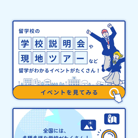
BASE2階 その他所在地公式HP：http://c-platform.or.jp/お問い
消や急遽参加できなくなった場合について参加決定後の参加お取り
合わせ先担当：小川・小原E-mail：info@miratabi.jp「おためし
消しはご遠慮下さい。やむを得ないお取り消しの場合はお早めに事
地域留学体験」のプログラム開催情報を公式LINEにて配信中！ぜひ
務局までご連絡ください。・キャンセルポリシーやむを得ない参加
ご登録ください♪地域みらい留学公式LINE
お取り消しの場合、以下のルールに沿って対応させていただきま
す。ご了承ください。プログラム開催日の前日＜8月3日＞から、
【キャンセルのご連絡日：お支払いいただく旅行代金】・21日目に
あたる日以前：無料・20日目-8日目：20％・7日目-2日目：30％・
プログラム開始日の前日：40％・プログラム開始日当日：50％・ご
連絡無しでの不参加またはプログラム開始後の解除：100％・催行中
止について天候などの状況等によって開催を見合わせる可能性があ
ります。その場合は原則、開催日1週間前までにご連絡いたします。
又、最少催行人数に達しなかった場合は、開催日3週間前までに催行
中止の旨をメールにてご連絡いたします。・よくあるご質問その
他、よくあるご質問についてはこちらをご確認ください。運営団体
について＜プログラム主催：一般財団法人地域・教育魅力化プラッ
トフォーム＞「意志ある若者にあふれる持続可能な地域・社会をつ
くる」というビジョンを掲げ、2017年3月に島根県に設立した教育
事業団体です。日本全国約200の高校と連携しながら、中学卒業後に
地域の枠を越えて生徒一人ひとりの夢や価値観に合った地域・学校
で1〜3年間過ごすことができるシステム「地域みらい留学」をはじ
めとした、教育事業や地域活性モデルをつくり続けています。名
称：一般財団法人地域・教育魅力化プラットフォーム設 立：2017
年3月代表者：岩本 悠所在地：〒690-0842 島根県松江市東本町二