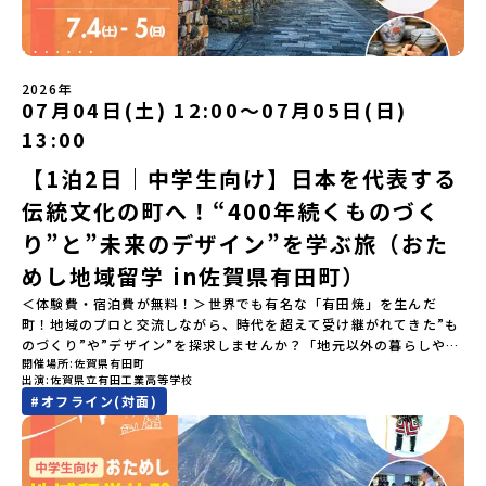
らではの大自然や歴史を「五感」でフル体験！カヌーに乗ったり、
伝統文化に触れたり、本物の冒険が待っています！🔥 ②「初めまし
て」が「一生の友達」に変わる！全国から「新しいことに挑戦した
い！」「今の自分を変えたい！」と思っている同世代の中学生が大
集合！地元の高校生と一緒にご飯を食べて語り合えば、たった数日
2026年
で最高の仲間になる！🔥 ③宿泊費・体験費はなんと【無料】！親元
07月04日(土) 12:00〜07月05日(日)
を離れる初めての一人旅でも大丈夫。頼れるスタッフがしっかりサ
13:00
ポートするので安心・安全です！ーーーーーーーーーーーーーーー
ーーーーーーーーー📺 全体オンライン説明会（アーカイブ配信）
【1泊2日｜中学生向け】日本を代表する
2026年4月22日に開催された説明会の録画をご覧いただけます。こ
伝統文化の町へ！“400年続くものづく
の動画を見れば、あなたの「なんとなく不安」が「絶対に行ってみ
たい！」に変わるはず💡お家からリラックスして視聴してみてくだ
り”と”未来のデザイン”を学ぶ旅（おた
さいね😊▶︎全体説明会のアーカイブはこちら（アーカイブを視聴す
る）YouTube：https://youtu.be/Yt8nd04aNgA?
めし地域留学 in佐賀県有田町）
si=e5erbspvwz5O8_uF【アーカイブ内容】・おためし地域留学の
＜体験費・宿泊費が無料！＞世界でも有名な「有田焼」を生んだ
魅力・メリット・2026年度、日本全国20以上の対象地域について・
町！地域のプロと交流しながら、時代を超えて受け継がれてきた”も
安心のサポート体制・質疑応答※各地域の詳細なプログラムは、以
のづくり”や”デザイン”を探求しませんか？「地元以外の暮らしや文
下の【STEP2】個別説明会にて紹介しています。ーーーーーーーー
開催場所
佐賀県有田町
化が気になる。いつか留学してみたい！」「豊かな自然と伝統文
ーーーーーーーーーーーーーーーー💡疑問も不安もワクワクに変え
出演
佐賀県立有田工業高等学校
化、町並みに興味がある！」「ものづくりやきれいなデザインが好
る！2つのステップ知りたいことに合わせて、2つの説明会をご活用
#
オフライン(対面)
き！」そんな中学生のみなさんにおすすめ！「おためし地域留学体
ください！【STEP1】全体オンライン説明会の視聴（☆上の動画で
験」は、日本全国約200の高校と連携し、地域の枠を超えて学校生活
いつでも視聴可能です） 〜まずは「おためし地域留学」を知りたい
を送る「地域みらい留学」をプチ体験できるプログラムです。はじ
方へ〜プログラムの全体像や魅力、サポート体制について解説しま
めてのひとり旅でも安心！現地でもスタッフがしっかりとサポート
す。 【STEP2】個別プログラム説明会（☆順次ページを公開しま