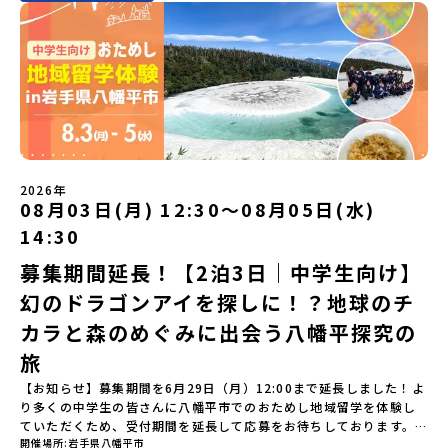
復交通費・お土産代や自由時間の個人飲食費などの個人的費用【募
約200の高校と連携し、地域の枠を超えて学校生活を送る「地域みら
要な場合は必ず事前にご相談ください。・参加取消や急遽参加でき
や、放課後の「地域探究サークル」を通して、学校の外へどんどん
集人数】最大10名（お申し込み多数の場合は抽選の上決定）【参加
い留学」をプチ体験できるプログラムです。はじめてのひとり旅で
なくなった場合について参加決定後の参加お取り消しはご遠慮下さ
飛び出し町の人たちと一緒にリアルな課題解決にチャレンジしてい
者決定】お申し込み多数の場合は、締め切り後1週間を目途に当落結
も安心！現地でもスタッフがしっかりとサポートいたします。今回
い。やむを得ないお取り消しの場合はお早めに事務局までご連絡く
ます。そんな先輩たちとの交流がきっと「未来の自分」のヒントが
果をご連絡いたします。【申し込み受付締切】4月30日(木)12：00
のフィールドは「鹿児島県 出水市（いずみし）出水工業高校」出水
ださい。・キャンセルポリシーやむを得ない参加お取り消しの場
見つかるはず！ あたたかい町の人たちや先輩たちとの出会いが待っ
から 5月14日(木) 12：00まで疑問も不安もワクワクに変える！「お
市（いずみし）は、鹿児島県の玄関口にあるまち。ここでしか見ら
合、以下のルールに沿って対応させていただきます。ご了承くださ
ている北海道大樹町へ、あなたの世界をグッと広げる特別な旅に出
ためし地域留学」ステップアップ説明会プログラムの内容を詳しく
れない景色と、地元の人たちがずっと大切にしてきたものがありま
い。プログラム開催日の前日＜7月3日＞から、【キャンセルのご連
発しませんか？ 体験のおすすめポイント体験プログラム内容（予
知りたい方や、お申し込みを迷われている方向けにZoomでのオン
す。400年前から続く「武士の道」を歩く昔、武士たちがまちを守る
絡日：お支払いいただく旅行代金】・21日目にあたる日以前：無
定）＜１日目＞（PM）「オリエンテーション・自己紹介ワーク」
ライン配信を行います。知りたい情報のレベルに合わせて、以下の2
ために築いた「出水麓（いずみふもと）武家屋敷群」。今も残る約
料・20日目-8日目：20％・7日目-2日目：30％・プログラム開始日
「大樹町の自然を満喫」 -先人の知恵と夢を体験「砂金堀」 -川
つのステップをご活用ください。【STEP 1】全体オンライン説明会
150軒のお屋敷のほとんどに、今も人が住んでいます。400年前の武
の前日：40％・プログラム開始日当日：50％・ご連絡無しでの不参
遊び「1日を振り返るーみんなで体験シェア」＜2日目＞（AM）「大
（アーカイブ動画を公開中！）〜まずは「おためし地域留学」を知
士が歩いた道を、自分の足で歩く。まるで、まち全体がタイムカプ
加またはプログラム開始後の解除：100％・催行中止について天候な
樹高校見学・寮見学」 -大樹高校の特徴を知る学校体験 -高校生
2026年
りたい方へ〜日本全国20以上の地域から選んで参加できる「おため
セル。真っ青な海へダイブ！目の前に広がる八代海（やつしろか
08月03日(月) 12:30〜08月05日(水)
どの状況等によって開催を見合わせる可能性があります。その場合
との対話「大樹町の魅力を体験①」 -大樹町ならではのランチ＆ス
し地域留学」の魅力を凝縮したアーカイブ動画をご覧いただけま
い）は穏やかなリアス式海岸。海に沈む夕日は一生に一度は見てお
は原則、開催日1週間前までにご連絡いたします。又、最少催行人数
イーツ（PM）「大樹町の魅力を体験②」 -大樹町宇宙交流センタ
14:30
す。初めての一人旅への不安や、事務局のサポート体制、安全面に
きたい景色です。出水工業高校は、「建築科」と「機械電気科」の2
に達しなかった場合は、開催日3週間前までに催行中止の旨をメール
ーSORA見学 -モデルロケットを飛ばしてみよう！「みんなで
ついても詳しく解説しています。🎬 [アーカイブ動画を視聴す
つの学科。金属加工、電気工作、建物のデザインにチャレンジでき
にてご連絡いたします。・よくあるご質問その他、よくあるご質問
BBQ」 -さらに仲間や地元の高校生、町の大人たちと交流＜3日目
募集期間延長！【2泊3日｜中学生向け】
る]YouTube：https://youtu.be/Yt8nd04aNgA?
る環境。「高校生ものづくりコンテスト」の木材加工部門で九州大
についてはこちらをご確認ください。運営団体について＜プログラ
＞（AM）「3日間の振り返りワーク」 -みんなで振り返り対話「牧
si=e5erbspvwz5O8_uF【STEP 2】平取町プログラム説明会〜
幻のドラゴンアイを探しに！？地球のチ
会2位に輝くなど、先輩たちの実力はホンモノ！この旅では自分の手
ム主催：一般財団法人地域・教育魅力化プラットフォーム＞「意志
場の舞台裏。フィールドワーク」 -牧場見学・搾乳体験・動物と触
「平取町」の内容を具体的に深掘りしたい方へ〜全体説明を聞いた
でモノをつくる時間を体験。金属を削ったり、電気を組んだり、木
ある若者にあふれる持続可能な地域・社会をつくる」というビジョ
れ合おう「ランチ/お土産タイム」（PM） 14：00頃プログラム終
カラと森のめぐみに出会う八幡平探究の
うえで、「平取町では具体的に何をするの？」「どんな町なの？」
で形をつくったり。プロの機械にさわれる高校で&quot;自分の手
ンを掲げ、2017年3月に島根県に設立した教育事業団体です。日本
了-とかち帯広空港には15：00頃に到着予定です。※天候の状況や参
という疑問にお答えする説明会です。平取町ならではの豊かな文化
&quot;でモノづくりにチャレンジ。夜には自分だけの「竹灯籠（た
旅
全国約200の高校と連携しながら、中学卒業後に地域の枠を越えて生
加人数によってプログラムを変更する場合がございます。参加概要
や、2泊3日のプログラムの中身をたっぷりとお伝えします。日
けとうろう）」を作って灯りをともします。真っ青な海に思いっき
徒一人ひとりの夢や価値観に合った地域・学校で1〜3年間過ごすこ
【開催場所】北海道大樹町（たいきちょう）【実施日程】7月28日
【お知らせ】募集期間を6月29日（月）12:00まで延長しました！よ
時： 5月7日(木) 19：00〜19：40内 容： 平取町ってどんなとこ
りダイブしたり、全国から集まった仲間や地元の高校生、地域の方
とができるシステム「地域みらい留学」をはじめとした、教育事業
(火)〜 7月30日(木)※参加が確定した方には6月19日(金) 18：30～
り多くの中学生の皆さんに八幡平市でのおためし地域留学を体験し
ろ？、プログラム詳細解説、質疑応答お申し込み：https://c-
たちとワイワイBBQや夕ごはんづくりは一生の思い出になるはず！
や地域活性モデルをつくり続けています。名 称：一般財団法人地
20：00に「参加者向け事前オンライン研修」をご案内する予定で
ていただくため、受付期間を延長して応募をお待ちしております。
mirai.jp/events/002112どちらの説明会でも、お気軽にどうぞ！
ちょっとドキドキするけど、楽しい！に出会う3日間。熱気あふれる
域・教育魅力化プラットフォーム設 立：2017年3月代表者：岩本
す。必ず参加をお願いします。【集合場所・時間】7月28日(火)
開催場所
岩手県八幡平市
「申し込みのタイミングを逃してしまった」という方も、この機会
「はじめての一人旅だけど大丈夫？」「どんな体験ができるの？」