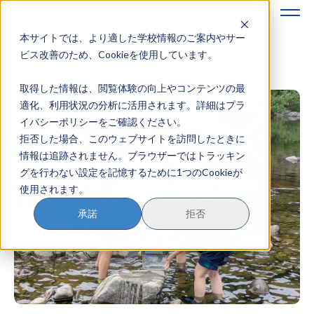
本サイトでは、より適した学校情報のご案内やサー
地域みらい留学のすすめかた
ビス改善のため、Cookieを使用しています。
取得した情報は、閲覧体験の向上やコンテンツの最
地域みらい留学とは
適化、利用状況の分析に活用されます。詳細はプラ
イバシーポリシーをご確認ください。
学校を探す
拒否した場合、このウェブサイトを訪問したときに
情報は追跡されません。ブラウザーではトラッキン
イベントを探す
グを行わない設定を記憶するために1つのCookieが
使用されます。
おためし地域留学
承諾
拒否
マガジン
奨学金について
？
イベント参加方法