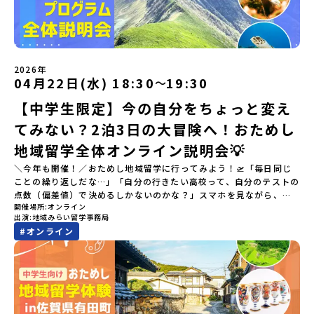
2026年
04月22日(水) 18:30
19:30
〜
【中学生限定】今の自分をちょっと変え
てみない？2泊3日の大冒険へ！おためし
地域留学全体オンライン説明会💡
＼今年も開催！／おためし地域留学に行ってみよう！🛫「毎日同じ
ことの繰り返しだな…」「自分の行きたい高校って、自分のテストの
点数（偏差値）で決めるしかないのかな？」スマホを見ながら、進
開催場所
オンライン
路にモヤモヤしているそこのあなたへ！👀テストの点数ではなく、
出演
地域みらい留学事務局
あなたの「ワクワク（＝自分軸）」で進路を選ぶ。そんな新しい選
#
オンライン
択肢が、「地域みらい留学」です。「でも、いきなり知らない土地
の高校に進学するなんて不安…」そんな人のために、2泊3日で気軽
にプチ体験できる【おためし地域留学】の魅力を凝縮したオンライ
ン説明会のアーカイブ（録画）を公開中です！✨＼🔥ここがすごい！
🔥／おためし地域留学 3つのワクワク🔥🔥 ①スマホじゃわからない
「圧倒的な感動」！教科書を読むだけじゃわからない、その地域な