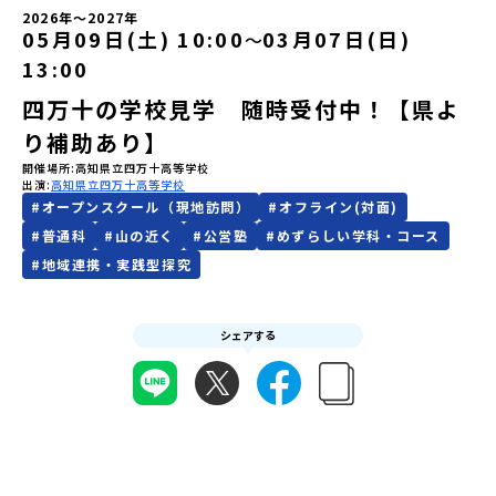
2026年
〜
2027年
05月09日(土) 10:00
03月07日(日)
〜
会員登録
MYページログイン
13:00
四万十の学校見学 随時受付中！【県よ
り補助あり】
開催場所
高知県立四万十高等学校
出演
高知県立四万十高等学校
#
オープンスクール（現地訪問）
#
オフライン(対面)
#
普通科
#
山の近く
#
公営塾
#
めずらしい学科・コース
#
地域連携・実践型探究
シェアする