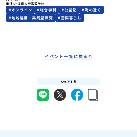
疑問にスタッフが直接お答えします。チャットでの質問も可能です
出演
北海道大空高等学校
なくなった場合について参加決定後の参加お取り消しはご遠慮下さ
102人のうち60人が寮で生活しており、全国から多様な個性を持つ
ので、ぜひご自宅からリラックスしてご参加ください。▼お申し込
#
オンライン
#
総合学科
#
公営塾
#
海の近く
い。やむを得ないお取り消しの場合はお早めに事務局までご連絡く
生徒が集まっています。大空高校では、自身のエンジンによって推
み前に必ずご確認ください・参加規約への同意プログラムへの参加
ださい。・キャンセルポリシーやむを得ない参加お取り消しの場
進力を得る「飛行機人」の育成を目指しています。地域での探究活
#
地域連携・実践型探究
#
雪国暮らし
申し込みいただく前に、「お申し込みに関する各規約」への同意が
合、以下のルールに沿って対応させていただきます。ご了承くださ
動を通して、主体性・協働性・社会性・探究力を身に着け、自分らし
必須となります。ご確認ください。・抽選による参加者決定につい
い。プログラム開催日の前日＜8月2日＞から、【キャンセルのご連
い生き方を探っていくことができる人物を育んでいます！ぜひ説明
てお申込みいただいた方の中から抽選の上、締め切り日から1週間を
絡日：お支払いいただく旅行代金】・21日目にあたる日以前：無
会にご参加ください！＝＝＝＝＝＝＝＝＝＝＝＝＝＝＝＝＝＝＝＝
目途に、お申し込み時に記入いただいたメールアドレス宛に「当選
料・20日目-8日目：20％・7日目-2日目：30％・プログラム開始日
＝＝＝＝＝＝＝＝＝＝＝＝＝＝＝＝＝＝＝＝＝＝＝＝大空高校HP：
／落選メール」をお送りいたします。当選者は、メールに記載され
の前日：40％・プログラム開始日当日：50％・ご連絡無しでの不参
https://ozora-h.ed.jp/
た「当選確認フォーム」に３日以内に回答いただき、確認フォーム
加またはプログラム開始後の解除：100％・催行中止について天候な
の提出をもって参加確定とさせていただきます。当選確認フォーム
イベント一覧に戻る
どの状況等によって開催を見合わせる可能性があります。その場合
の期日までにご回答いただけない場合は、当選を取り消しとさせて
は原則、開催日1週間前までにご連絡いたします。又、最少催行人数
いただきます。当選取り消しがあった場合は、繰り上げ当選者へご
に達しなかった場合は、開催日3週間前までに催行中止の旨をメール
連絡させていただきます。登録メールアドレスの変更をご希望の場
にてご連絡いたします。・よくあるご質問その他、よくあるご質問
合は下記の地域みらい留学公式LINEよりご連絡をお願いします。※
についてはこちらをご確認ください。運営団体について＜プログラ
シェアする
受信制限設定をしていると、通知メールをお受け取りいただけませ
ム主催：一般財団法人地域・教育魅力化プラットフォーム＞「意志
ん。その場合は、「@miratabi.jp」からのメールを受信できるよう
ある若者にあふれる持続可能な地域・社会をつくる」というビジョ
設定をお願いいたします。※結果に関する個別のお問合せにはお答
ンを掲げ、2017年3月に島根県に設立した教育事業団体です。日本
えしておりませんので、ご了承ください。・お申し込みについてお
全国約200の高校と連携しながら、中学卒業後に地域の枠を越えて生
申込はお一人様1回限りです。PC・スマートフォンからお申込くだ
徒一人ひとりの夢や価値観に合った地域・学校で1〜3年間過ごすこ
さい。申込後の内容変更はできません。お申込時は、メールアドレ
とができるシステム「地域みらい留学」をはじめとした、教育事業
スの入力間違いにご注意ください。・宿泊について１室に複数(同性
や地域活性モデルをつくり続けています。名 称：一般財団法人地
2～4名程度)で宿泊いただく予定です。・食事アレルギー対応につい
域・教育魅力化プラットフォーム設 立：2017年3月代表者：岩本
て個別の詳細なアレルギー対応希望にはお応えしかねる場合がござ
悠所在地：〒690-0842 島根県松江市東本町二丁目25-6 みらい
います。対応が必要な場合は必ず事前にご相談ください。・参加取