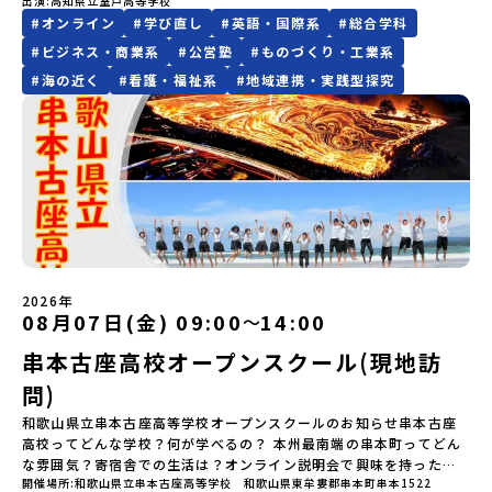
(月)12：00 から 6月22日(月) 12：00まで疑問も不安もワクワクに
出演
高知県立室戸高等学校
なくなった場合について参加決定後の参加お取り消しはご遠慮下さ
紹介ワーク」「サーモン科学館見学」 -「鮭の聖地・しべつ」の歴
ある科目を選択したい方・ジオパークを活かした探究学習に興味の
にてご連絡いたします。・よくあるご質問その他、よくあるご質問
変える！「おためし地域留学」ステップアップ説明会プログラムの
#
オンライン
#
学び直し
#
英語・国際系
#
総合学科
い。やむを得ないお取り消しの場合はお早めに事務局までご連絡く
史や成り立ちを知る「夕食」 -高校生も一緒にみんなで夕食「1日
ある方・多様な進路の中から、自分の進む道を決めたい方・女子硬
についてはこちらをご確認ください。運営団体について＜プログラ
内容を詳しく知りたい方や、お申し込みを迷われている方向けに
ださい。・キャンセルポリシーやむを得ない参加お取り消しの場
目の振り返り会」＜2日目＞（AM）「 ポー川史跡公園散策または渓
式野球への入部を考えている方説明会概要：室戸高校の概要を説明
#
ビジネス・商業系
#
公営塾
#
ものづくり・工業系
ム主催：一般財団法人地域・教育魅力化プラットフォーム＞「意志
Zoomでのオンライン配信を行います。知りたい情報のレベルに合
合、以下のルールに沿って対応させていただきます。ご了承くださ
流釣り体験」 -1万年前の縄文文化に触れる -渓流釣りで自然を満
いたします。その後、個別にわからないことや不安な点にお答えし
ある若者にあふれる持続可能な地域・社会をつくる」というビジョ
#
海の近く
#
看護・福祉系
#
地域連携・実践型探究
わせて、以下の2つのステップをご活用ください。【STEP 1】全体
い。プログラム開催日の前日＜8月2日＞から、【キャンセルのご連
喫（PM）「地引網体験」 -地元の方との交流「自由時間：海の公
ます。
ンを掲げ、2017年3月に島根県に設立した教育事業団体です。日本
オンライン説明会（アーカイブ動画を公開中！）〜まずは「おため
絡日：お支払いいただく旅行代金】・21日目にあたる日以前：無
園で高校生とあそぶ！かたる！」 -高校生との交流「みんなで
全国約200の高校と連携しながら、中学卒業後に地域の枠を越えて生
し地域留学」を知りたい方へ〜日本全国20以上の地域から選んで参
料・20日目-8日目：20％・7日目-2日目：30％・プログラム開始日
BBQ・花火大会」 -さらにまちの人たちと交流＜3日目＞（AM）
徒一人ひとりの夢や価値観に合った地域・学校で1〜3年間過ごすこ
加できる「おためし地域留学」の全体像や魅力について、説明会を
の前日：40％・プログラム開始日当日：50％・ご連絡無しでの不参
「3日間の振り返りワーク」 -みんなで振り返り対話（PM） 13：
とができるシステム「地域みらい留学」をはじめとした、教育事業
開催しました。中学生一人での参加にあたり、保護者様が特に気に
加またはプログラム開始後の解除：100％・催行中止について天候な
00 解散 (中標津空港 13：30頃到着)※14：50 中標津空港発 (羽田
や地域活性モデルをつくり続けています。名 称：一般財団法人地
なる「安全面」や「事務局のサポート体制」についても詳しく解説
どの状況等によって開催を見合わせる可能性があります。その場合
空港16：45着)便を利用する想定※天候の状況や参加人数によってプ
域・教育魅力化プラットフォーム設 立：2017年3月代表者：岩本
しています。ぜひ、ご自宅からお気軽にご視聴ください。🎬 [アーカ
は原則、開催日1週間前までにご連絡いたします。又、最少催行人数
ログラムを変更する場合がございます。参加概要【開催場所】北海
悠所在地：〒690-0842 島根県松江市東本町二丁目25-6 みらい
イブ動画を視聴する]YouTube：
に達しなかった場合は、開催日3週間前までに催行中止の旨をメール
道標津町【実施日程】8月4日（火）〜 8月6日（木）※参加が確定し
BASE2階 その他所在地公式HP：http://c-platform.or.jp/お問い
https://youtu.be/Yt8nd04aNgA?si=e5erbspvwz5O8_uF
にてご連絡いたします。・よくあるご質問その他、よくあるご質問
た方には7月10日(金) 18：30～20：00に「参加者向け事前オンラ
合わせ先担当：小川・小原E-mail：info@miratabi.jp「おためし
【STEP 2】プログラム説明会〜「八幡平市」の内容をもっと知りし
についてはこちらをご確認ください。運営団体について＜プログラ
イン研修」をご案内する予定です。必ず参加をお願いします。【集合
地域留学体験」のプログラム開催情報を公式LINEにて配信中！ぜひ
たい方へ〜全体説明を聞いたうえで、「プログラムで何をする
ム主催：一般財団法人地域・教育魅力化プラットフォーム＞「意志
場所・時間】中標津空港 8月4日(火) 14：30 集合【解散場所・時
2026年
ご登録ください♪地域みらい留学公式LINE
の？」「どんなまちなの？」という疑問にお答えする詳細配信で
08月07日(金) 09:00
14:00
〜
ある若者にあふれる持続可能な地域・社会をつくる」というビジョ
間】中標津空港 8月6日(木) 13：30 解散【対象】中学2年生、中学3
す。2泊3日のプログラムの中身をお伝えします。日時：6月10日(水)
ンを掲げ、2017年3月に島根県に設立した教育事業団体です。日本
年生【宿泊先】民宿 船長の家※1室に複数(同性2～4名程度)で宿泊
串本古座高校オープンスクール(現地訪
19：00〜20：00内容：どんなところ？プログラム詳細解説、質疑
全国約200の高校と連携しながら、中学卒業後に地域の枠を越えて生
いただく予定です。【旅行代金】無料※旅行代金に含まれる費用の
応答紹介地域：鹿児島県出水市・出水工業高校/北海道標津町/岩手
徒一人ひとりの夢や価値観に合った地域・学校で1〜3年間過ごすこ
うち、以下の内容が無料となります：・宿泊費（2泊分）・プログラ
問)
県八幡平市/愛媛県鬼北町＊4つの地域のプログラムを1時間でぎゅっ
とができるシステム「地域みらい留学」をはじめとした、教育事業
ム内のアクティビティ・体験費用・一部の食事代*以下の費用は参加
とお届けします。お申し込み：https://c-
和歌山県立串本古座高等学校オープンスクールのお知らせ串本古座
や地域活性モデルをつくり続けています。名 称：一般財団法人地
者のご負担となります・集合場所までの往復交通費・お土産代や自
mirai.jp/events/064069お気軽にどうぞ！「はじめての一人旅だ
高校ってどんな学校？何が学べるの？ 本州最南端の串本町ってどん
域・教育魅力化プラットフォーム設 立：2017年3月代表者：岩本
由時間の個人飲食費などの個人的費用【募集人数】最大10名（お申
けど大丈夫？」「どんな体験ができるの？」そんな保護者様の不安
な雰囲気？寄宿舎での生活は？オンライン説明会で興味を持った
悠所在地：〒690-0842 島根県松江市東本町二丁目25-6 みらい
し込み多数の場合は抽選の上決定）【参加者決定】お申し込み多数
や、中学生のみなさんの素朴な疑問にスタッフが直接お答えしま
開催場所
和歌山県立串本古座高等学校 和歌山県東牟婁郡串本町串本1522
方、まずは学校を見てみたい方、ぜひ串本古座高校のオープンスク
BASE2階公式HP：http://c-platform.or.jp/お問い合わせ先担
の場合は、締め切り後1週間を目途に当落結果をご連絡いたします。