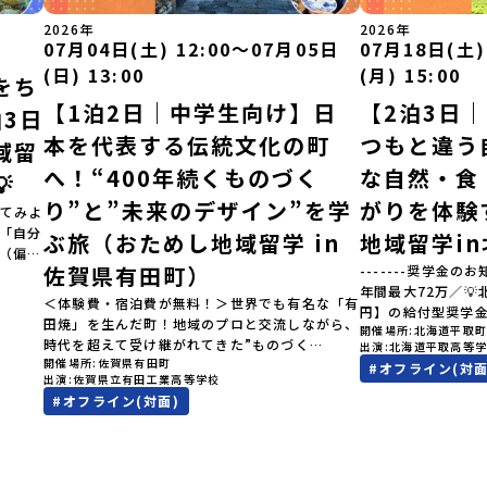
2026年
2026年
07月04日(土) 12:00〜07月05日
07月18日(土)
(日) 13:00
(月) 15:00
をち
【1泊2日｜中学生向け】日
【2泊3日
3日
本を代表する伝統文化の町
つもと違う
域留
へ！“400年続くものづく
な自然・食

り”と”未来のデザイン”を学
がりを体験
てみよ
」「自分
ぶ旅（おためし地域留学 in
地域留学i
（偏差
佐賀県有田町）
-------奨学金のお
見なが
年間最大72万／
へ！👀
＜体験費・宿泊費が無料！＞世界でも有名な「有
円】の給付型奨学
ク（＝
田焼」を生んだ町！地域のプロと交流しながら、
開催場所
北海道平取
す、あなたの未来
択肢
時代を超えて受け継がれてきた”ものづく
出演
北海道平取高等
らから-------------
きなり
開催場所
佐賀県有田町
り”や”デザイン”を探求しませんか？「地元以外
#
オフライン(対面
費・宿泊費が無料＞
…」そ
出演
佐賀県立有田工業高等学校
の暮らしや文化が気になる。いつか留学してみた
た大人気マンガ「
験でき
#
オフライン(対面)
い！」「豊かな自然と伝統文化、町並みに興味が
画に登場する町！
オンラ
ある！」「ものづくりやきれいなデザインが好
地」で自然や食を
です！
き！」そんな中学生のみなさんにおすすめ！「お
外の地域の暮らし
学 3つ
ためし地域留学体験」は、日本全国約200の高校
たい！」「アイヌ
「圧倒