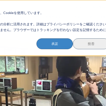
イベント参加方法
会員登録
？
Cookieを使用しています。
のすすめかた
地域みらい留学とは
学校を探す
イベントを探す
おためし地域
の分析に活用されます。詳細はプライバシーポリシーをご確認ください
ません。ブラウザーではトラッキングを行わない設定を記憶するために
承諾
拒否