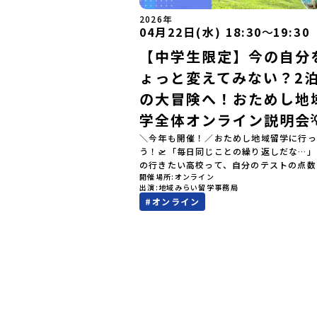
2026年
04月22日(水) 18:30
〜
19:30
【中学生限定】今の自分
ょっと変えてみない？2泊
の大冒険へ！おためし地
学全体オンライン説明会
＼今年も開催！／おためし地域留学に行っ
う！🛫「毎日同じことの繰り返しだな…
の行きたい高校って、自分のテストの点数
開催場所
オンライン
値）で決めるしかないのかな？」スマホを
出演
地域みらい留学事務局
ら、進路にモヤモヤしているそこのあなた
#
オンライン
テストの点数ではなく、あなたの「ワクワ
自分軸）」で進路を選ぶ。そんな新しい選
が、「地域みらい留学」です。「でも、い
知らない土地の高校に進学するなんて不安
んな人のために、2泊3日で気軽にプチ体
る【おためし地域留学】の魅力を凝縮した
イン説明会のアーカイブ（録画）を公開中
✨＼🔥ここがすごい！🔥／おためし地域留
のワクワク🔥🔥 ①スマホじゃわからない