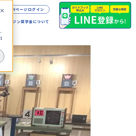
MYページログイン
留学
マガジン
奨学金について
。
1