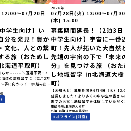
2026年
 12:00〜07月20日
07月28日(火) 13:00〜07月30日
(木) 15:00
｜中学生向け】い
募集期間延長！【2泊3日｜
自分を発見！豊か
中学生向け】宇宙に一番近
・文化、人との繋
町！先人が拓いた大自然と
する旅（おためし
先端の宇宙の下で「未来の
n北海道平取町）
分」を見つける旅 （おため
し地域留学 in北海道大樹
知らせ-------＼返還不要・3
北海道の高校留学に【毎月2万
町）
金～夢に向かって一歩踏み出
町
を応援！～ 詳細・条件はこち
【お知らせ】募集期間を6月4日（木）12:00
学校
--------------------＜体験
延長しました！より多くの中学生の皆さんに
)
累計3,000万部以上販売され
町でのお試し地域留学を体験していただくた
ゴールデンカムイ」の実写版映
開催場所
北海道大樹町
受付期間を延長して応募をお待ちしておりま
出演
北海道大樹高等学校
北海道の「アイヌ文化継承の
「申し込みのタイミングを逃してしまった」
#
オフライン(対面)
体験してみませんか？「地元以
う方も、この機会にぜひ一歩踏み出してみま
が気になる。いつか留学してみ
か？※都合により締め切りを早める場合がご
文化の歴史や、マンガに登場す
ます。お早目にご応募ください！-------------