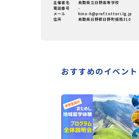
主催者名
鳥取県立日野高等学校
電話番号
-
メール
hino-h@pref.tottori.lg.jp
住所
鳥取県日野郡日野町根雨310
おすすめのイベント