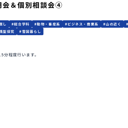
説明会＆個別相談会④
直し
#
総合学科
#
動物・畜産系
#
ビジネス・商業系
#
山の近く
践型探究
#
雪国暮らし
15分程度行います。