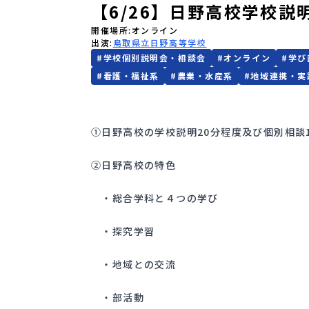
【6/26】日野高校学校
開催場所
オンライン
出演
鳥取県立日野高等学校
#
学校個別説明会・相談会
#
オンライン
#
学び
#
看護・福祉系
#
農業・水産系
#
地域連携・実
①日野高校の学校説明20分程度及び個別相談
②日野高校の特色
・総合学科と４つの学び
・探究学習
・地域との交流
・部活動