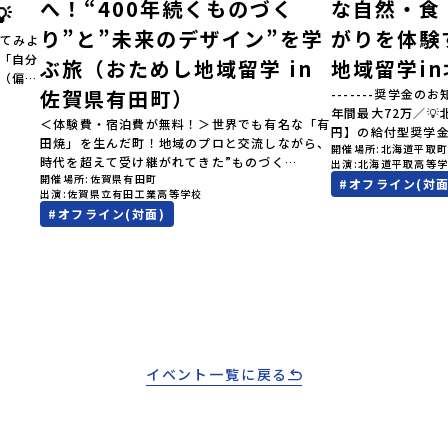
へ！“400年続くものづく
な自然・食

り”と”未来のデザイン”を学
がりを体験
てみよ
」「自分
ぶ旅（おためし地域留学 in
地域留学i
（偏差
佐賀県有田町）
-------奨学金のお
見なが
年間最大72万／
へ！👀
＜体験費・宿泊費が無料！＞世界でも有名な「有
円】の給付型奨学
ク（＝
田焼」を生んだ町！地域のプロと交流しながら、
開催場所
北海道平取
す、あなたの未来
択肢
時代を超えて受け継がれてきた”ものづく
出演
北海道平取高等
らから-------------
きなり
開催場所
佐賀県有田町
り”や”デザイン”を探求しませんか？「地元以外
#
オフライン(対面
費・宿泊費が無料＞
…」そ
出演
佐賀県立有田工業高等学校
の暮らしや文化が気になる。いつか留学してみた
た大人気マンガ「
験でき
#
オフライン(対面)
い！」「豊かな自然と伝統文化、町並みに興味が
画に登場する町！
オンラ
ある！」「ものづくりやきれいなデザインが好
地」で自然や食を
です！
き！」そんな中学生のみなさんにおすすめ！「お
外の地域の暮らし
学 3つ
ためし地域留学体験」は、日本全国約200の高校
たい！」「アイヌ
「圧倒
と連携し、地域の枠を超えて学校生活を送る「地
る世界を自分の手
ない、
域みらい留学」をプチ体験できるプログラムで
でもっと触れてあ
」でフ
す。はじめてのひとり旅でも安心！現地でもスタ
なさんにおすすめ
れた
ッフがしっかりとサポートいたします。今回のフ
は、日本全国約20
初めま
ィールドは「佐賀県有田町（ありたちょう）」佐
イベント一覧に戻る
超えて学校生活を
ら「新
賀県の西部にある有田町は、江戸時代から400年
体験できるプログ
えた
以上続く「窯業（ようぎょう）」の町。 窯（か
でも安心！現地で
合！地
ま）で粘土を焼いてつくるものづくりが、この町
トいたします。今
ば、た
の文化として今も受け継がれています。世界でも