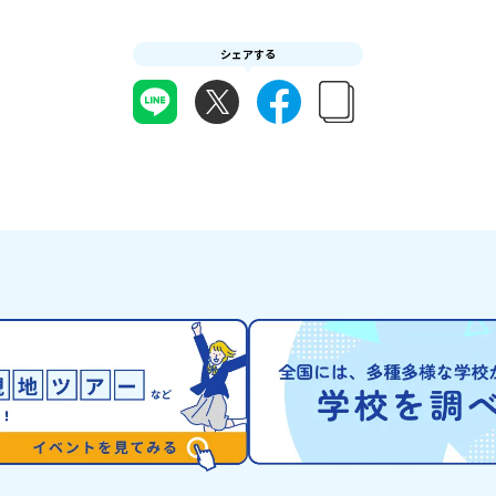
町（びらとりちょ
費・体
知られる「有田焼」は、この窯業の中から生まれ
取町（びらとりち
ての一
ました。長い歴史の中で積み重ねられてきた技術
文化」が継承され
りサポ
シェアする
や工夫、そして“つくる人の想い”が、この町に
ます。町名の「平
ーーー
は残っています。また、文化施設が「日本遺産」
「ピラ・ウトゥル
体オン
や「日本の20世紀遺産」に認定されるなど日本
から名付けられま
月22
を代表する伝統工芸の町です。さらに、有田町に
が連なる「幌尻岳
けま
は「日本の棚田百選」に選ばれた「岳の棚田（た
景！日本一の広さ
なく不
なだ）」や「名水百選」や「水源の森百選」に選
や、和牛がのんび
はず💡
ばれた「竜門峡（りゅうもんきょう）」など、思
流に選ばれたこと
さいね
わず立ち止まりたくなるような自然も広がり、歴
ぐ「沙流川（さる
アーカ
史・文化・自然が重なり合う、“本物”に出会え
とのできない圧倒
る場所です。そんな歴史・文化が豊かな佐賀県有
ができます。さら
田町で実際に町を歩きながら学ぶフィールドワー
ね）とも縁が深い
内容】・
クをしたり、有田焼づくりに関わる職人、町で暮
った神社や公園な
6年
らすプロデザイナー、地元の高校で学ぶ生徒など
の歴史を交差する
・安心
と交流しながら「伝統的なものづくり」や「未来
北の大地で育まれ
なプロ
のデザイン」を一緒に探求できます。ただ体験す
ヌ」の文化は北海
にて紹
るだけじゃなくて、 “どうしてこの形なんだろ
住民族である「ア
ーーー
う？” “自分だったらどんなデザインにする？”
れてきた文化です
ワクに変
そんなふうに考える時間も、このプログラムの大
「アイヌ語」や、
せて、
切なポイントです。ここで出会う人や体験が、自
宿ると考える「精
1】全体
分の「好き」や「未来」につながるかもしれませ
などに踊られる「
つでも
ん。この町でしかできない、ちょっと特別な体験
刺繍（ししゅう）
留学」