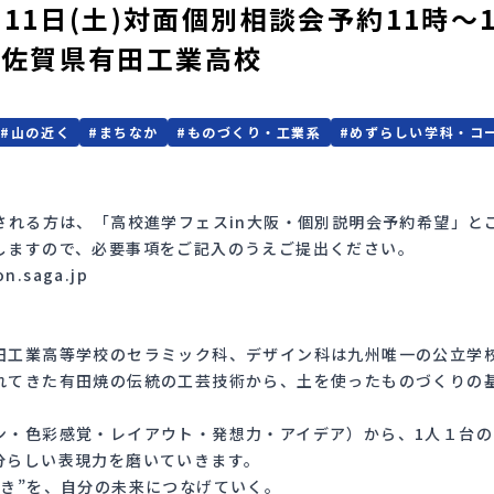
月11日(土)対面個別相談会予約11時
】佐賀県有田工業高校
）
#
山の近く
#
まちなか
#
ものづくり・工業系
#
めずらしい学科・コ
される方は、「高校進学フェスin大阪・個別説明会予約希望」
しますので、必要事項をご記入のうえご提出ください。
.saga.jp
工業高等学校のセラミック科、デザイン科は九州唯一の公立学
てきた有田焼の伝統の工芸技術から、土を使ったものづくりの
・色彩感覚・レイアウト・発想力・アイデア）から、1人１台の
分らしい表現力を磨いていきます。
き”を、自分の未来につなげていく。