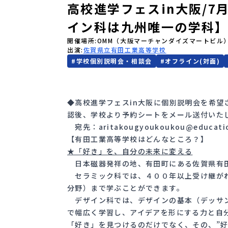
高校進学フェスin大阪/7
イン科は九州唯一の学科
開催場所
OMM（大阪マーチャンダイズマートビル
出演
佐賀県立有田工業高等学校
#
学校個別説明会・相談会
#
オフライン(対面)
◆高校進学フェスin大阪に個別説明会を希望
認後、学校より予約シートをメール送付いた
宛先：aritakougyoukoukou@education
【有田工業高等学校はどんなところ？】
★「好き」を、自分の未来に変える
日本磁器発祥の地、有田町にある佐賀県有田
セラミック科では、４００年以上受け継がれ
分野）まで学ぶことができます。
デザイン科では、デザインの基本（デッサン
で幅広く学習し、アイデアを形にする力と自
「好き」を見つけるのだけでなく、その、”好