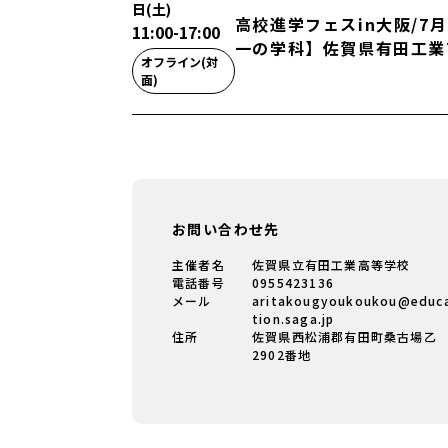
日(土)
高校進学フェスin大阪/7
11:00
-
17:00
一の学科】佐賀県有田工業
オフライン(対
面)
お問い合わせ先
主催者名
佐賀県立有田工業高等学校
電話番号
0955423136
メール
aritakougyoukoukou@educ
tion.saga.jp
住所
佐賀県西松浦郡有田町桑古場乙
2902番地