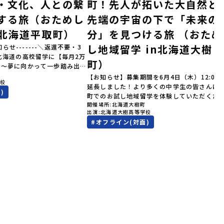
・文化、人との繋
町！先人が拓いた大自然と
する旅（おためし
先端の宇宙の下で「未来の
n北海道平取町）
分」を見つける旅 （おため
し地域留学 in北海道大樹
知らせ-------＼返還不要・3
北海道の高校留学に【毎月2万
町）
金～夢に向かって一歩踏み出
町
を応援！～ 詳細・条件はこち
【お知らせ】募集期間を6月4日（木）12:00
学校
--------------------＜体験
延長しました！より多くの中学生の皆さんに
)
累計3,000万部以上販売され
町でのお試し地域留学を体験していただくた
ゴールデンカムイ」の実写版映
開催場所
北海道大樹町
受付期間を延長して応募をお待ちしておりま
出演
北海道大樹高等学校
北海道の「アイヌ文化継承の
「申し込みのタイミングを逃してしまった」
#
オフライン(対面)
体験してみませんか？「地元以
う方も、この機会にぜひ一歩踏み出してみま
が気になる。いつか留学してみ
か？※都合により締め切りを早める場合がご
文化の歴史や、マンガに登場す
ます。お早目にご応募ください！-------------
で探求したい！」「自然が好き
-----------------------------＼返還不要・3
そびたい！」そんな中学生のみ
間最大72万／💡北海道の高校留学に【毎月2
！「おためし地域留学体験」
円】の給付型奨学金～夢に向かって一歩踏み
0の高校と連携し、地域の枠を
す、あなたの未来を応援！～ 詳細・条件は
送る「地域みらい留学」をプチ
らから-------------------------------------
ラムです。はじめてのひとり旅
----ーーーーーーーーーーーーーーーーーー
もスタッフがしっかりとサポー
ーーーーーーーーーーーー＜体験費・宿泊費
回のフィールドは「北海道平取
料！＞民間ロケットの打ち上げ成功で話題に