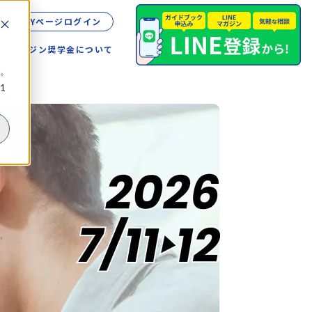
MYページログイン
留学
マガジン
奨学金について
。
1