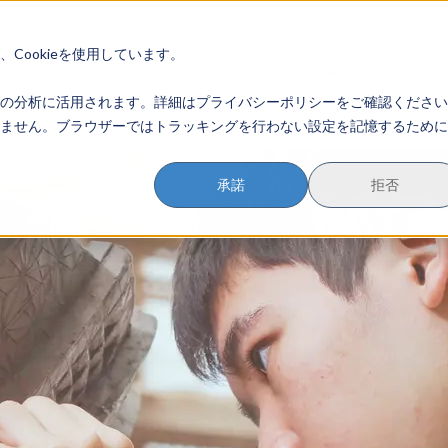
イベント参加方法
会員登録
？
Cookieを使用しています。
のすすめかた
地域みらい留学とは
学校を探す
イベントを探す
おためし地域
の分析に活用されます。詳細はプライバシーポリシーをご確認ください
ません。ブラウザーではトラッキングを行わない設定を記憶するために
承諾
拒否