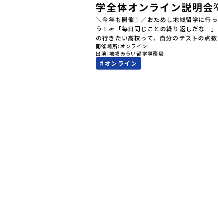
学全体オンライン説明会
＼今年も開催！／おためし地域留学に行っ
う！🛫「毎日同じことの繰り返しだな…
の行きたい高校って、自分のテストの点数
開催場所
オンライン
値）で決めるしかないのかな？」スマホを
出演
地域みらい留学事務局
ら、進路にモヤモヤしているそこのあなた
#
オンライン
テストの点数ではなく、あなたの「ワクワ
自分軸）」で進路を選ぶ。そんな新しい選
が、「地域みらい留学」です。「でも、い
知らない土地の高校に進学するなんて不安
んな人のために、2泊3日で気軽にプチ体
る【おためし地域留学】の魅力を凝縮した
イン説明会のアーカイブ（録画）を公開中
✨＼🔥ここがすごい！🔥／おためし地域留
のワクワク🔥🔥 ①スマホじゃわからない
的な感動」！教科書を読むだけじゃわから
その地域ならではの大自然や歴史を「五感
ル体験！カヌーに乗ったり、伝統文化に触
り、本物の冒険が待っています！🔥 ②「
して」が「一生の友達」に変わる！全国か
しいことに挑戦したい！」「今の自分を変
い！」と思っている同世代の中学生が大集
元の高校生と一緒にご飯を食べて語り合え