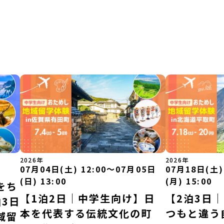
2026年
2026年
07月04日(土) 12:00〜07月05日
07月18日(土)
(日) 13:00
(月) 15:00
をち
【1泊2日｜中学生向け】日
【2泊3日
3日
本を代表する伝統文化の町
つもと違う
域留