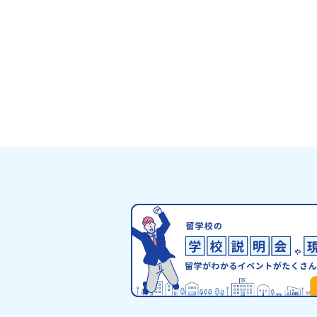
った数日で最高の仲間になる！🔥 ③宿泊
験費はなんと【無料】！親元を離れる初め
人旅でも大丈夫。頼れるスタッフがしっか
ートするので安心・安全です！ーーーーー
ーーーーーーーーーーーーーーーー📺 全
ライン説明会（アーカイブ配信）2026年4
日に開催された説明会の録画をご覧いただ
す。この動画を見れば、あなたの「なんと
安」が「絶対に行ってみたい！」に変わる
お家からリラックスして視聴してみてくだ
😊▶︎全体説明会のアーカイブはこちら（
イブを視聴する）YouTube：
https://youtu.be/Yt8nd04aNgA?
si=e5erbspvwz5O8_uF【アーカイブ
おためし地域留学の魅力・メリット・202
度、日本全国20以上の対象地域について
のサポート体制・質疑応答※各地域の詳細
グラムは、以下の【STEP2】個別説明会
介しています。ーーーーーーーーーーーー
ーーーーーーーーー💡疑問も不安もワク
える！2つのステップ知りたいことに合わ
2つの説明会をご活用ください！【STEP
オンライン説明会の視聴（☆上の動画でい
視聴可能です） 〜まずは「おためし地域