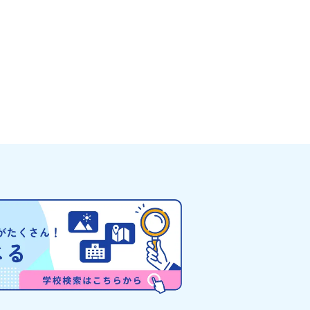
う）」北海道の南に位置する平
た町！ 北海道の「宇宙版シリコンバレー」を
ょう）。壮大な自然と「アイヌ
指す大樹町で、最先端テクノロジーとどこま
ている町として広く知られてい
続く大自然を肌で感じてみませんか？「地元
取（びらとり）」は、アイヌ語
の地域の暮らしが気になる。いつか留学して
」（崖の間を意味）という言葉
い！」「自分の進学や将来の可能性をもっと
した。見上げるほど大きな山々
きたい！ 」「自然が好きでもっと触れてあそび
（ぽろしりだけ）」の景色は絶
たい！」そんな中学生のみなさんにおすすめ
を誇る「すずらん」が咲く花畑
「おためし地域留学体験」は、日本全国約20
りと過ごす放牧地。日本一の清
高校と連携し、地域の枠を超えて学校生活を
もある、ヤマメやニジマスが泳
「地域みらい留学」をプチ体験できるプログ
がわ）」。他の地域では見るこ
です。はじめてのひとり旅でも安心！現地で
的スケールの自然を味わうこと
タッフがしっかりとサポートいたします。今
に、源義経（みなもとのよしつ
フィールドは「北海道 大樹町（たいきちょ
とされている地域で、義経を祀
う）」北海道の東部、十勝の南部に位置する
どが存在し、アイヌ民族と日本
町（たいきちょう）。西に日高山脈（ひだか
瞬間を肌で体感できる町です。
みゃく）が連なり、東は太平洋に面した自然
た「アイヌ文化」とは？「アイ
な町です。酪農を主体とした農業や漁業、林
道を中心とした北部周辺で、先
盛んであると同時に、「宇宙に一番近い町」
イヌ民族」によって大切に育ま
て航空宇宙産業の誘致を進めるユニークな顔
。日本語とは異なる響きを持つ
っています 。見上げるほど大きな山々が連な
自然界のあらゆる物に「魂」が
「日高山脈（ひだかさんみゃく）」の絶景！
神文化」、祭りや家庭での行事
ちがのんびりと過ごす放牧地や、海が見える
古式舞踊」、独特の文様による
い温泉。日本一の清流に選ばれたこともある
、木彫り等の工芸など、ユニー
舟川（れきふねがわ）」。 他の地域では見る