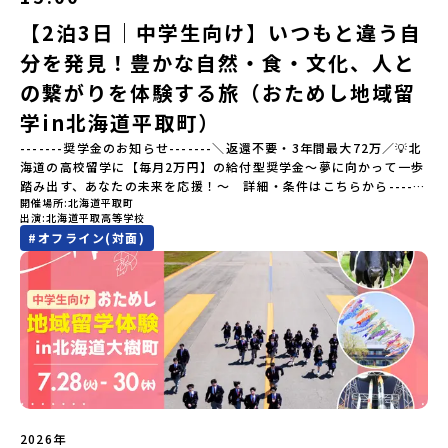
棚田（たなだ）」や「名水百選」や「水源の森百選」に選ばれた
「竜門峡（りゅうもんきょう）」など、思わず立ち止まりたくなる
【2泊3日｜中学生向け】いつもと違う自
ような自然も広がり、歴史・文化・自然が重なり合う、“本物”に出
分を発見！豊かな自然・食・文化、人と
会える場所です。そんな歴史・文化が豊かな佐賀県有田町で実際に
町を歩きながら学ぶフィールドワークをしたり、有田焼づくりに関
の繋がりを体験する旅（おためし地域留
わる職人、町で暮らすプロデザイナー、地元の高校で学ぶ生徒など
と交流しながら「伝統的なものづくり」や「未来のデザイン」を一
学in北海道平取町）
緒に探求できます。ただ体験するだけじゃなくて、 “どうしてこの形
-------奨学金のお知らせ-------＼返還不要・3年間最大72万／💡北
なんだろう？” “自分だったらどんなデザインにする？” そんなふう
海道の高校留学に【毎月2万円】の給付型奨学金～夢に向かって一歩
に考える時間も、このプログラムの大切なポイントです。ここで出
踏み出す、あなたの未来を応援！～ 詳細・条件はこちらから------
会う人や体験が、自分の「好き」や「未来」につながるかもしれま
開催場所
北海道平取町
---------------------------＜体験費・宿泊費が無料＞累計3,000万
せん。この町でしかできない、ちょっと特別な体験を、ぜひ楽しん
出演
北海道平取高等学校
部以上販売された大人気マンガ「ゴールデンカムイ」の実写版映画
でみませんか？体験のおすすめポイント体験プログラム内容（予
#
オフライン(対面)
に登場する町！北海道の「アイヌ文化継承の地」で自然や食を体験
定）＜１日目＞（PM）「オリエンテーション・自己紹介ワーク」
してみませんか？「地元以外の地域の暮らしが気になる。いつか留
「有田工業高校見学」 -陶芸技術をまなぶ！「セラミック科」のま
学してみたい！」「アイヌ文化の歴史や、マンガに登場する世界を
なび場を体験 -デザインセンスをまなぶ！「デザイン科」のまなび
自分の手で探求したい！」「自然が好きでもっと触れてあそびた
場を体験「フィールドワーク」 -有田の歴史ある名所巡り -有田
い！」そんな中学生のみなさんにおすすめ！「おためし地域留学体
の歴史的な町並みを体感する「有田焼絵付けアクティビティ」 -職
験」は、日本全国約200の高校と連携し、地域の枠を超えて学校生活
人さんからまなぶ！有田焼伝統の「絵付け」体験ワークショップ
を送る「地域みらい留学」をプチ体験できるプログラムです。はじ
（協力：clay studio）「みんなで楽しもう！BBQ」 -BBQづく
めてのひとり旅でも安心！現地でもスタッフがしっかりとサポート
り -仲間や地元の高校生、町の大人たちと交流・対話＜２日目＞
いたします。今回のフィールドは「北海道平取町（びらとりちょ
（AM）「1日目の振り返り」「ワークショップ」 -ゲスト講師によ
う）」北海道の南に位置する平取町（びらとりちょう）。壮大な自
るワークショプ「全体の振り返りワーク」 -みんなで振り返り対話
然と「アイヌ文化」が継承されている町として広く知られていま
（PM）「ランチ/お土産タイム」解散※天候の状況や参加人数によ
2026年