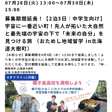
す。町名の「平取（びらとり）」は、アイヌ語「ピラ・ウトゥル」
07月28日(火) 13:00〜07月30日(木)
ってプログラムを変更する場合がございます。参加概要【開催場
（崖の間を意味）という言葉から名付けられました。見上げるほど
所】佐賀県 有田町（ありたちょう）【実施日程】7月4日（土）〜7
15:00
大きな山々が連なる「幌尻岳（ぽろしりだけ）」の景色は絶景！日
月5日（日）※参加が確定した方には6月5日（金） 18:30～20:00に
本一の広さを誇る「すずらん」が咲く花畑や、和牛がのんびりと過
「参加者向け事前オンライン研修」をご案内する予定です。必ず参
募集期間延長！【2泊3日｜中学生向け】
ごす放牧地。日本一の清流に選ばれたこともある、ヤマメやニジマ
加をお願いします。【集合場所・時間】7月4日(土) 12：00 JR有田
宇宙に一番近い町！先人が拓いた大自然
スが泳ぐ「沙流川（さるがわ）」。他の地域では見ることのできな
駅※12：00までにJR有田駅に到着する便で手配ください。【解散場
い圧倒的スケールの自然を味わうことができます。さらに、源義経
所・時間】7月5日(日) 13：00頃 JR有田駅【対象】中学2年生、中
と最先端の宇宙の下で「未来の自分」を
（みなもとのよしつね）とも縁が深いとされている地域で、義経を
学3年生【宿泊先】ありこや（佐賀県西松浦郡有田町）※地域みらい
祀った神社や公園などが存在し、アイヌ民族と日本の歴史を交差す
見つける旅 （おためし地域留学 in北海
留学生が活用している宿泊施設（シェアハウス）です。※1室1名で
る瞬間を肌で体感できる町です。北の大地で育まれた「アイヌ文
宿泊いただく予定です。 【旅行代金】無料※旅行代金に含まれる費
道大樹町）
化」とは？「アイヌ」の文化は北海道を中心とした北部周辺で、先
用のうち、以下の内容が無料となります：・宿泊費（1泊分）・プロ
住民族である「アイヌ民族」によって大切に育まれてきた文化で
グラム内のアクティビティ・体験費用・一部の食事代*以下の費用は
【お知らせ】募集期間を6月4日（木）12:00まで延長しました！よ
す。日本語とは異なる響きを持つ「アイヌ語」や、自然界のあらゆ
参加者のご負担となります・集合場所までの往復交通費・お土産代
り多くの中学生の皆さんに大樹町でのお試し地域留学を体験してい
る物に「魂」が宿ると考える「精神文化」、祭りや家庭での行事な
や自由時間の個人飲食費などの個人的費用【募集人数】最大5名（お
ただくため、受付期間を延長して応募をお待ちしております。「申
どに踊られる「古式舞踊」、独特の文様による刺繍（ししゅう）、
開催場所
北海道大樹町
申し込み多数の場合は抽選の上決定）【参加者決定】お申し込み多
し込みのタイミングを逃してしまった」という方も、この機会にぜ
木彫り等の工芸など、ユニークな文化が存在します。アイヌ文化で
出演
北海道大樹高等学校
数の場合は、締め切り後1週間を目途に当落結果をご連絡いたしま
ひ一歩踏み出してみませんか？※都合により締め切りを早める場合
は、人間のまわりに存在する生き物や自然のチカラ、暮らしの道具
#
オフライン(対面)
す。【申し込み受付期間】5月7日(木)12：00 から 5月21日(木)
がございます。お早目にご応募ください！-------------------------
のうち、人間にとって大切な役割を持っているものを「カムイ」と
12：00まで疑問も不安もワクワクに変える！「おためし地域留学」
-------------------＼返還不要・3年間最大72万／💡北海道の高校留
呼んでいます。いつも自分たちを見守ってくれているもの、例え
ステップアップ説明会プログラムの内容を詳しく知りたい方や、お
学に【毎月2万円】の給付型奨学金～夢に向かって一歩踏み出す、あ
ば、身近な動植物や、暮らしに欠かせない火、水、風、そして雄大
申し込みを迷われている方向けにZoomでのオンライン配信を行い
なたの未来を応援！～ 詳細・条件はこちらから------------------
な山や川などもすべて「カムイ」です。この文化と精神性をテーマ
ます。知りたい情報のレベルに合わせて、以下の2つのステップをご
--------------------------ーーーーーーーーーーーーーーーーーー
にした大人気マンガ「ゴールデンカムイ」は、累計3000万部以上販
活用ください。【STEP 1】全体オンライン説明会〜まずは「おため
ーーーーーーーーーーーーーー＜体験費・宿泊費が無料！＞民間ロ
売され、2026年3月に映画の続編も公開されるなど注目を集めてい
し地域留学」を知りたい方へ〜日本全国20以上の地域から選んで参
ケットの打ち上げ成功で話題になった町！ 北海道の「宇宙版シリコ
ます。今回は、平取町の中でもアイヌ文化に触れることのできる
加できる「おためし地域留学」の全体像や魅力について、説明会を
ンバレー」を目指す大樹町で、最先端テクノロジーとどこまでも続