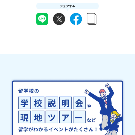
の提出をもって参加確定とさせていただきます。当選確認フォーム
どの状況等によって開催を見合わせる可能性があります。その場合
シェアする
の期日までにご回答いただけない場合は、当選を取り消しとさせて
は原則、開催日1週間前までにご連絡いたします。又、最少催行人数
いただきます。当選取り消しがあった場合は、繰り上げ当選者へご
に達しなかった場合は、開催日3週間前までに催行中止の旨をメール
連絡させていただきます。登録メールアドレスの変更をご希望の場
にてご連絡いたします。・よくあるご質問その他、よくあるご質問
合は下記の地域みらい留学公式LINEよりご連絡をお願いします。※
についてはこちらをご確認ください。運営団体について＜プログラ
受信制限設定をしていると、通知メールをお受け取りいただけませ
ム主催：一般財団法人地域・教育魅力化プラットフォーム＞「意志
ん。その場合は、「@miratabi.jp」からのメールを受信できるよう
ある若者にあふれる持続可能な地域・社会をつくる」というビジョ
設定をお願いいたします。※結果に関する個別のお問合せにはお答
ンを掲げ、2017年3月に島根県に設立した教育事業団体です。日本
えしておりませんので、ご了承ください。・お申し込みについてお
全国約200の高校と連携しながら、中学卒業後に地域の枠を越えて生
申込はお一人様1回限りです。PC・スマートフォンからお申込くだ
徒一人ひとりの夢や価値観に合った地域・学校で1〜3年間過ごすこ
さい。申込後の内容変更はできません。お申込時は、メールアドレ
とができるシステム「地域みらい留学」をはじめとした、教育事業
スの入力間違いにご注意ください。・宿泊について１室に複数(同性
や地域活性モデルをつくり続けています。名 称：一般財団法人地
2～4名程度)で宿泊いただく予定です。・食事アレルギー対応につい
域・教育魅力化プラットフォーム設 立：2017年3月代表者：岩本
て個別の詳細なアレルギー対応希望にはお応えしかねる場合がござ
悠所在地：〒690-0842 島根県松江市東本町二丁目25-6 みらい
います。対応が必要な場合は必ず事前にご相談ください。・参加取
BASE2階 その他所在地公式HP：http://c-platform.or.jp/お問い
消や急遽参加できなくなった場合について参加決定後の参加お取り
合わせ先担当：小川・小原E-mail：info@miratabi.jp「おためし
消しはご遠慮下さい。やむを得ないお取り消しの場合はお早めに事
地域留学体験」のプログラム開催情報を公式LINEにて配信中！ぜひ
務局までご連絡ください。・キャンセルポリシーやむを得ない参加
ご登録ください♪地域みらい留学公式LINE
お取り消しの場合、以下のルールに沿って対応させていただきま
す。ご了承ください。プログラム開催日の前日＜8月3日＞から、
【キャンセルのご連絡日：お支払いいただく旅行代金】・21日目に
あたる日以前：無料・20日目-8日目：20％・7日目-2日目：30％・
プログラム開始日の前日：40％・プログラム開始日当日：50％・ご
連絡無しでの不参加またはプログラム開始後の解除：100％・催行中