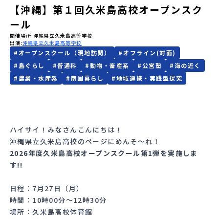
【沖縄】第１回久米島高校オープンスク
会員登録
MYページログイン
ール
開催場所
沖縄県立久米島高等学校
出演
沖縄県立久米島高等学校
#
オープンスクール（現地訪問）
#
オフライン(対面)
#
島ぐらし
#
普通科
#
動物・畜産系
#
公営塾
#
海の近く
#
農業・水産系
#
南国暮らし
#
地域連携・実践型探究
ハイサイ！みなさんこんにちは！
沖縄県立久米島高校のページにめんそ〜れ！
2026年度久米島高校オープンスクール第1弾を実施しま
す!!
日程：7月27日（月）
時間：10時00分～12時30分
場所：久米島高校体育館