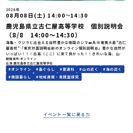
ていただきます。当選確認フォームの期日までにご回答いただけな
り、保護者様が特に気になる「安全面」や「事務局のサポート体
い場合は、当選を取り消しとさせていただきます。当選取り消しが
2026年
制」についても詳しく解説しています。ぜひ、ご自宅からお気軽に
あった場合は、繰り上げ当選者へご連絡させていただきます。登録
08月08日(土) 14:00
14:30
〜
ご視聴ください。🎬 [アーカイブ動画を視聴する]YouTube：
メールアドレスの変更をご希望の場合は下記の地域みらい留学公式
https://youtu.be/Yt8nd04aNgA?si=e5erbspvwz5O8_uF
鹿児島県立古仁屋高等学校 個別説明会
LINEよりご連絡をお願いします。※受信制限設定をしていると、通
【STEP 2】プログラム説明会〜「標津町」の内容をもっと知りした
知メールをお受け取りいただけません。その場合は、
い方へ〜全体説明を聞いたうえで、「プログラムで何をするの？」
（8/8 14:00〜14:30）
「@miratabi.jp」からのメールを受信できるよう設定をお願いいた
「どんなまちなの？」という疑問にお答えする詳細配信です。2泊3
します。※結果に関する個別のお問合せにはお答えしておりません
海亀・クジラと出会える自然豊かな南国のシマ🐋🏝🌺奄美大島”古仁
日のプログラムの中身をお伝えします。日時：6月10日(水) 19：
ので、ご了承ください。・お申し込みについてお申込はお一人様1回
屋高校”『東京対面説明会前のオンライン個別説明会』豊かな自然が
00〜20：00内容：どんなところ？プログラム詳細解説、質疑応答紹
限りです。PC・スマートフォンからお申込ください。申込後の内容
いっぱい！！！古高（ここ）に来て良かった！！きれいな海、山に
介地域：鹿児島県出水市・出水工業高校/北海道標津町/岩手県八幡
変更はできません。お申込時は、メールアドレスの入力間違いにご
開催場所
オンライン
囲まれた鹿児島県の離島「古仁屋高校」人のあたたかさに触れ、自
平市/愛媛県鬼北町＊4つの地域のプログラムを1時間でぎゅっとお届
出演
鹿児島県立古仁屋高等学校
注意ください。・宿泊について１室に複数(同性2～4名程度)で宿泊
立の心を学び、シマに貢献していきたいそんな気持ちを持った仲間
けします。お申し込み：https://c-mirai.jp/events/064069お気
#
オンライン
#
島ぐらし
#
普通科
#
山の近く
#
海の近く
いただく予定です。・食事アレルギー対応について個別の詳細なア
たちと一緒に学び成長しませんか？？皆さんと個別説明会でゆっく
軽にどうぞ！「はじめての一人旅だけど大丈夫？」「どんな体験が
レルギー対応希望にはお応えしかねる場合がございます。対応が必
りお話しできるのを楽しみにお待ちしております ♪
#
南国暮らし
#
地域連携・実践型探究
できるの？」そんな保護者様の不安や、中学生のみなさんの素朴な
要な場合は必ず事前にご相談ください。・参加取消や急遽参加でき
疑問にスタッフが直接お答えします。チャットでの質問も可能です
なくなった場合について参加決定後の参加お取り消しはご遠慮下さ
ので、ぜひご自宅からリラックスしてご参加ください。▼お申し込
い。やむを得ないお取り消しの場合はお早めに事務局までご連絡く
み前に必ずご確認ください・参加規約への同意プログラムへの参加
ださい。・キャンセルポリシーやむを得ない参加お取り消しの場
申し込みいただく前に、「お申し込みに関する各規約」への同意が
合、以下のルールに沿って対応させていただきます。ご了承くださ
必須となります。ご確認ください。・抽選による参加者決定につい
い。プログラム開催日の前日＜8月2日＞から、【キャンセルのご連
てお申込みいただいた方の中から抽選の上、締め切り日から1週間を
イベント一覧に戻る
絡日：お支払いいただく旅行代金】・21日目にあたる日以前：無
目途に、お申し込み時に記入いただいたメールアドレス宛に「当選
料・20日目-8日目：20％・7日目-2日目：30％・プログラム開始日
／落選メール」をお送りいたします。当選者は、メールに記載され
の前日：40％・プログラム開始日当日：50％・ご連絡無しでの不参
た「当選確認フォーム」に３日以内に回答いただき、確認フォーム
加またはプログラム開始後の解除：100％・催行中止について天候な