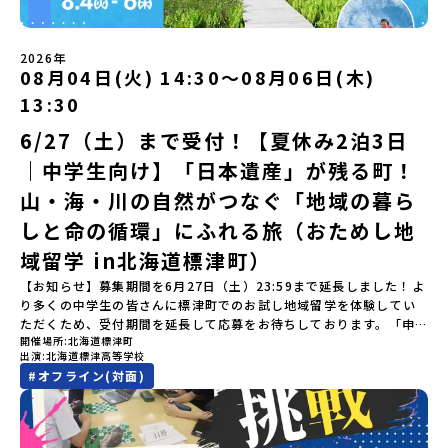
ワーク」 -みんなで振り返り対話（PM） 13:00頃 解散（出水駅）
などの個人的費用【募集人数】最大10名（お申し込み多数の場合は
留学」をプチ体験できるプログラムです。はじめてでも安心！現地
認フォーム」に３日以内に回答いただき、確認フォームの提出をも
※天候の状況や参加人数によってプログラムを変更する場合がござ
抽選の上決定）【参加者決定】お申し込み多数の場合は、締め切り
ではスタッフがしっかりとサポートいたします。今回のフィールド
って参加確定とさせていただきます。当選確認フォームの期日まで
います。参加概要【開催場所】鹿児島県出水市【実施日程】8月3日
後1週間を目途に当落結果をご連絡いたします。【申し込み受付期
は「岩手県八幡平市（はちまんたいし）」岩手県八幡平市（はちま
にご回答いただけない場合は、当選を取り消しとさせていただきま
（月）〜 8月5日（水）※参加が確定した方には7月7日(火) 18:30-
2026年
間】申込期間が延長になりました！5月7日(木)12：00 から 6月4日
んたいし）は北西部にあり、秋田県との県境にある自然豊かな町で
08月04日(火) 14:30〜08月06日(木)
す。当選取り消しがあった場合は、繰り上げ当選者へご連絡させて
20:00に「参加者向け事前オンライン会」をご案内する予定です。必
(木) 12：00まで疑問も不安もワクワクに変える！「おためし地域留
す。町の約83％は「森林」！標高1,000mを超える山岳地帯や高原
いただきます。登録メールアドレスの変更をご希望の場合は下記の
ず参加をお願いします。【集合場所・時間】出水駅 8月3日(月)
学」ステップアップ説明会プログラムの内容を詳しく知りたい方
13:30
もあり緑が豊かな大自然を感じることができ、新緑、山菜の春、花
地域みらい留学公式LINEよりご連絡をお願いします。※受信制限設
13:30 集合【解散場所・時間】出水駅 8月5日(水) 12:00 解散【対
や、お申し込みを迷われている方向けにZoomでのオンライン配信
の夏、紅葉の秋、スキーや樹氷の冬と四季ごとに美しい景色を見る
定をしていると、通知メールをお受け取りいただけません。その場
象】中学生2～3年生【宿泊先】現在調整中※1室に複数名(同性)で宿
6/27（土）まで受付！【夏休み2泊3日
を行います。知りたい情報のレベルに合わせて、以下の2つのステッ
ことのできるユニークな町です。「十和田八幡平（とわだはちまん
合は、「@miratabi.jp」からのメールを受信できるよう設定をお願
泊いただく予定です。【旅行代金】無料※旅行代金に含まれる費用
プをご活用ください。【STEP 1】全体オンライン説明会（アーカイ
｜中学生向け】「日本遺産」が残る町！
たい）国立公園」では登山やトレッキング、「安比高原（あっぴこ
いいたします。※結果に関する個別のお問合せにはお答えしており
のうち、以下の内容が無料となります：・宿泊費（2泊分）・プログ
ブ動画を公開中！）〜まずは「おためし地域留学」を知りたい方
うげん）スキー場」は日本国内最大級のスキーリゾートとして有名
ませんので、ご了承ください。・お申し込みについてお申込はお一
ラム内のアクティビティ・体験費用・一部の食事代*以下の費用は参
へ〜日本全国20以上の地域から選んで参加できる「おためし地域留
山・海・川の自然がつなぐ「地域の暮ら
で、一年中自然アクティビティを楽しむことができます！そして八
人様1回限りです。PC・スマートフォンからお申込ください。申込
加者のご負担となります・集合場所までの往復交通費・お土産代や
学」の全体像や魅力について、説明会を開催しました。中学生一人
幡平市にある「松川地熱発電所」は、日本で初めて「地球のチカラ
しと命の循環」にふれる旅（おためし地
後の内容変更はできません。お申込時は、メールアドレスの入力間
自由時間の個人飲食費などの個人的費用【募集人数】最大10名（お
での参加にあたり、保護者様が特に気になる「安全面」や「事務局
を電気に変えた」場所！八幡平の地下からわき出す蒸気をそのまま
違いにご注意ください。・宿泊について１室に複数(同性2～4名程
申し込み多数の場合は抽選の上決定）【参加者決定】お申し込み多
のサポート体制」についても詳しく解説しています。ぜひ、ご自宅
域留学 in北海道標津町）
電気に変える「地球・自然にやさしい最先端のエネルギー」を生み
度)で宿泊いただく予定です。・食事アレルギー対応について個別の
数の場合は、締め切り後1週間を目途に当落結果をご連絡いたしま
からお気軽にご視聴ください。🎬 [アーカイブ動画を視聴す
出す挑戦をしてきた町です。今回のプログラムでは、この松川地熱
詳細なアレルギー対応希望にはお応えしかねる場合がございます。
す。【申し込み受付期間】6月1日(月)12：00 から 6月15日(月)
【お知らせ】募集期間を6月27日（土）23:59まで延長しました！よ
る]YouTube：https://youtu.be/Yt8nd04aNgA?
発電所から吹き出す地熱蒸気を使った「アート体験」をすることが
対応が必要な場合は必ず事前にご相談ください。・参加取消や急遽
12：00まで疑問も不安もワクワクに変える！「おためし地域留学」
り多くの中学生の皆さんに標津町でのお試し地域留学を体験してい
si=e5erbspvwz5O8_uF 【STEP 2】大樹町プログラム説明会〜
できます。世界でここだけ！地球のチカラを使った幻想的なグラデ
参加できなくなった場合について参加決定後の参加お取り消しはご
ステップアップ説明会プログラムの内容を詳しく知りたい方や、お
ただくため、受付期間を延長して応募をお待ちしております。「申
「大樹町」の内容を具体的に深掘りしたい方へ〜全体説明を聞いた
ーションのアートづくりをぜひ体験してみてください！さらに八幡
遠慮下さい。やむを得ないお取り消しの場合はお早めに事務局まで
開催場所
北海道標津町
申し込みを迷われている方向けにZoomでのオンライン配信を行い
し込みのタイミングを逃してしまった」という方も、この機会にぜ
うえで、「大樹町では具体的に何をするの？」「どんな町なの？」
平市は自然（山）の恵みを生かした料理がとても美味しい地域で
出演
北海道標津高等学校
ご連絡ください。・キャンセルポリシーやむを得ない参加お取り消
ます。知りたい情報のレベルに合わせて、以下の2つのステップをご
ひ一歩踏み出してみませんか？※都合により締め切りを早める場合
という疑問にお答えする説明会です。大樹町ならではの豊かな文化
す。みなさんの地元の味とは違う「岩手の郷土料理」を味わって楽
#
オフライン(対面)
しの場合、以下のルールに沿って対応させていただきます。ご了承
活用ください。【STEP 1】全体オンライン説明会（アーカイブ動画
がございます。お早目にご応募ください！-------奨学金のお知らせ-
や、2泊3日のプログラムの中身をたっぷりとお伝えします。日
しんでください🎵今回はこの大自然や文化が魅力的な八幡平市で、
ください。プログラム開催日の前日＜7月17日＞から、【キャンセル
を公開中！）〜まずは「おためし地域留学」を知りたい方へ〜日本
------＼返還不要・3年間最大72万／💡北海道の高校留学に【毎月2
時： 5月13日(水) 19：00〜19：40内 容： 大樹町ってどんなとこ
日本全国から集まる中学生や「平舘（たいらだて）高校」の高校生
のご連絡日：お支払いいただく旅行代金】・21日目にあたる日以
全国20以上の地域から選んで参加できる「おためし地域留学」の全
万円】の給付型奨学金～夢に向かって一歩踏み出す、あなたの未来
ろ？プログラム詳細解説、質疑応答お申し込み：https://c-
と一緒にさまざまなアクティビティを体験していただきます。他に
前：無料・20日目-8日目：20％・7日目-2日目：30％・プログラム
体像や魅力について、説明会を開催しました。中学生一人での参加
を応援！～ 詳細・条件はこちらから-----------------------------
mirai.jp/events/002112お気軽にどうぞ！「はじめての一人旅だ