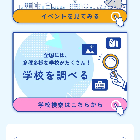
止について天候などの状況等によって開催を見合わせる可能性があ
ります。その場合は原則、開催日1週間前までにご連絡いたします。
又、最少催行人数に達しなかった場合は、開催日3週間前までに催行
中止の旨をメールにてご連絡いたします。・よくあるご質問その
他、よくあるご質問についてはこちらをご確認ください。運営団体
について＜プログラム主催：一般財団法人地域・教育魅力化プラッ
トフォーム＞「意志ある若者にあふれる持続可能な地域・社会をつ
くる」というビジョンを掲げ、2017年3月に島根県に設立した教育
事業団体です。日本全国約200の高校と連携しながら、中学卒業後に
地域の枠を越えて生徒一人ひとりの夢や価値観に合った地域・学校
で1〜3年間過ごすことができるシステム「地域みらい留学」をはじ
めとした、教育事業や地域活性モデルをつくり続けています。名
称：一般財団法人地域・教育魅力化プラットフォーム設 立：2017
年3月代表者：岩本 悠所在地：〒690-0842 島根県松江市東本町二
丁目25-6 みらいBASE2階 その他所在地公式HP：http://c-
platform.or.jp/お問い合わせ先担当：小川・小原E-mail：
info@miratabi.jp「おためし地域留学体験」のプログラム開催情報
を公式LINEにて配信中！ぜひご登録ください♪地域みらい留学公式
LINE