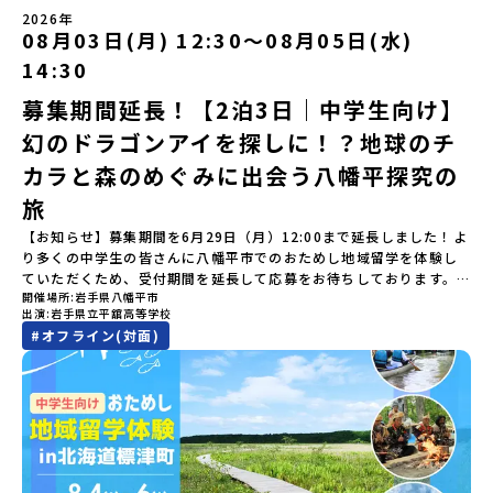
（アーカイブ動画を公開中！）〜まずは「おためし地域留学」を知
士が歩いた道を、自分の足で歩く。まるで、まち全体がタイムカプ
加またはプログラム開始後の解除：100％・催行中止について天候な
樹高校見学・寮見学」 -大樹高校の特徴を知る学校体験 -高校生
2026年
りたい方へ〜日本全国20以上の地域から選んで参加できる「おため
セル。真っ青な海へダイブ！目の前に広がる八代海（やつしろか
08月03日(月) 12:30〜08月05日(水)
どの状況等によって開催を見合わせる可能性があります。その場合
との対話「大樹町の魅力を体験①」 -大樹町ならではのランチ＆ス
し地域留学」の魅力を凝縮したアーカイブ動画をご覧いただけま
い）は穏やかなリアス式海岸。海に沈む夕日は一生に一度は見てお
は原則、開催日1週間前までにご連絡いたします。又、最少催行人数
イーツ（PM）「大樹町の魅力を体験②」 -大樹町宇宙交流センタ
14:30
す。初めての一人旅への不安や、事務局のサポート体制、安全面に
きたい景色です。出水工業高校は、「建築科」と「機械電気科」の2
に達しなかった場合は、開催日3週間前までに催行中止の旨をメール
ーSORA見学 -モデルロケットを飛ばしてみよう！「みんなで
ついても詳しく解説しています。🎬 [アーカイブ動画を視聴す
つの学科。金属加工、電気工作、建物のデザインにチャレンジでき
にてご連絡いたします。・よくあるご質問その他、よくあるご質問
BBQ」 -さらに仲間や地元の高校生、町の大人たちと交流＜3日目
募集期間延長！【2泊3日｜中学生向け】
る]YouTube：https://youtu.be/Yt8nd04aNgA?
る環境。「高校生ものづくりコンテスト」の木材加工部門で九州大
についてはこちらをご確認ください。運営団体について＜プログラ
＞（AM）「3日間の振り返りワーク」 -みんなで振り返り対話「牧
si=e5erbspvwz5O8_uF【STEP 2】平取町プログラム説明会〜
幻のドラゴンアイを探しに！？地球のチ
会2位に輝くなど、先輩たちの実力はホンモノ！この旅では自分の手
ム主催：一般財団法人地域・教育魅力化プラットフォーム＞「意志
場の舞台裏。フィールドワーク」 -牧場見学・搾乳体験・動物と触
「平取町」の内容を具体的に深掘りしたい方へ〜全体説明を聞いた
でモノをつくる時間を体験。金属を削ったり、電気を組んだり、木
ある若者にあふれる持続可能な地域・社会をつくる」というビジョ
れ合おう「ランチ/お土産タイム」（PM） 14：00頃プログラム終
カラと森のめぐみに出会う八幡平探究の
うえで、「平取町では具体的に何をするの？」「どんな町なの？」
で形をつくったり。プロの機械にさわれる高校で&quot;自分の手
ンを掲げ、2017年3月に島根県に設立した教育事業団体です。日本
了-とかち帯広空港には15：00頃に到着予定です。※天候の状況や参
という疑問にお答えする説明会です。平取町ならではの豊かな文化
&quot;でモノづくりにチャレンジ。夜には自分だけの「竹灯籠（た
旅
全国約200の高校と連携しながら、中学卒業後に地域の枠を越えて生
加人数によってプログラムを変更する場合がございます。参加概要
や、2泊3日のプログラムの中身をたっぷりとお伝えします。日
けとうろう）」を作って灯りをともします。真っ青な海に思いっき
徒一人ひとりの夢や価値観に合った地域・学校で1〜3年間過ごすこ
【開催場所】北海道大樹町（たいきちょう）【実施日程】7月28日
【お知らせ】募集期間を6月29日（月）12:00まで延長しました！よ
時： 5月7日(木) 19：00〜19：40内 容： 平取町ってどんなとこ
りダイブしたり、全国から集まった仲間や地元の高校生、地域の方
とができるシステム「地域みらい留学」をはじめとした、教育事業
(火)〜 7月30日(木)※参加が確定した方には6月19日(金) 18：30～
り多くの中学生の皆さんに八幡平市でのおためし地域留学を体験し
ろ？、プログラム詳細解説、質疑応答お申し込み：https://c-
たちとワイワイBBQや夕ごはんづくりは一生の思い出になるはず！
や地域活性モデルをつくり続けています。名 称：一般財団法人地
20：00に「参加者向け事前オンライン研修」をご案内する予定で
ていただくため、受付期間を延長して応募をお待ちしております。
mirai.jp/events/002112どちらの説明会でも、お気軽にどうぞ！
ちょっとドキドキするけど、楽しい！に出会う3日間。熱気あふれる
域・教育魅力化プラットフォーム設 立：2017年3月代表者：岩本
す。必ず参加をお願いします。【集合場所・時間】7月28日(火)
開催場所
岩手県八幡平市
「申し込みのタイミングを逃してしまった」という方も、この機会
「はじめての一人旅だけど大丈夫？」「どんな体験ができるの？」
出水市の冒険に飛び込んでみませんか？体験のおすすめポイント体
悠所在地：〒690-0842 島根県松江市東本町二丁目25-6 みらい
13：00 とかち帯広空港※13：00までにとかち帯広空港に到着する
出演
岩手県立平舘高等学校
にぜひ一歩踏み出してみませんか？※都合により締め切りを早める
そんな保護者様の不安や、中学生のみなさんの素朴な疑問にスタッ
験プログラム内容（予定）＜1日目＞（PM）「オリエンテーショ
BASE2階 その他所在地公式HP：http://c-platform.or.jp/お問い
便で手配ください。【解散場所・時間】7月30日(木) 15：00頃 とか
#
オフライン(対面)
場合がございます。お早目にご応募ください！＜体験費・宿泊費が
フが直接お答えします。チャットでの質問も可能ですので、ぜひご
ン・自己紹介ワーク」「みんなで海遊び！」 -心をほぐして、出水
合わせ先担当：小川・小原E-mail：info@miratabi.jp「おためし
ち帯広空港※16：00以降にとかち帯広空港を出発する便で手配くだ
無料＞緑があふれる大自然の町へ！世界でここでしかできない「自
自宅からリラックスしてご参加ください。▼お申し込み前に必ずご
に飛び込む！海を満喫しよう！「みんなで夕食」「1日目の振り返り
地域留学体験」のプログラム開催情報を公式LINEにて配信中！ぜひ
さい。【対象】中学2年生、中学3年生【宿泊先】大樹町ワーキング
然×アートの融合体験」や「自然クラフト」を楽しんでみません
確認ください・参加規約への同意プログラムへの参加申し込みいた
会」＜2日目＞（AM）「出水工業高校のオープンスクールに参
ご登録ください♪地域みらい留学公式LINE
ステイ住宅※1室に複数(同性2～4名程度)で宿泊いただく予定です。
か？「大自然や文化体験が好き！興味がある！」「その地域にしか
だく前に、「お申し込みに関する各規約」への同意が必須となりま
加」 -高校見学 -授業体験（PM）「学校のことを深く知る・もの
【旅行代金】無料※旅行代金に含まれる費用のうち、以下の内容が
ない郷土料理を味わってみたい！」「地元以外の暮らしや文化が気
す。ご確認ください。・抽選による参加者決定についてお申込みい
づくりにチャレンジ！」 -各学科を実際に体験する -ものづくり
無料となります：・宿泊費（2泊分）・プログラム内のアクティビテ
になる。いつか留学してみたい！」そんな中学生のみなさんにおす
ただいた方の中から抽選の上、締め切り日から1週間を目途に、お申
にチャレンジ -竹灯籠づくりを創って灯りをともす「みんなで
ィ・体験費用・一部の食事代*以下の費用は参加者のご負担となりま
すめ！「おためし地域留学体験」は、日本全国約200の高校と連携し
し込み時に記入いただいたメールアドレス宛に「当選／落選メー
BBQ」「2日目の振り返り会」＜3日目＞（AM）「3日間の振り返り
す・集合場所までの往復交通費・お土産代や自由時間の個人飲食費
ながら地域の枠を超えて学校生活を送ることができる「地域みらい
ル」をお送りいたします。当選者は、メールに記載された「当選確