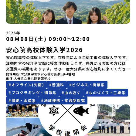
いただく予定です。・食事アレルギー対応について個別の詳細なア
てプログラムを変更する場合がございます。参加概要【開催場所】
場合は、当選を取り消しとさせていただきます。当選取り消しがあ
の営みの一部として共生してきた風土が存在します。標津高校で
レルギー対応希望にはお応えしかねる場合がございます。対応が必
岩手県八幡平市【実施日程】8月3日（月）〜8月5日（水）※参加が
った場合は、繰り上げ当選者へご連絡させていただきます。登録メ
は、地域と連携して「食」を考える「フードデザイン」の授業がお
要な場合は必ず事前にご相談ください。・参加取消や急遽参加でき
確定した方には7月9日(木) 18:30～20：00に 「参加者向け事前オ
ールアドレスの変更をご希望の場合は下記の地域みらい留学公式
すすめの一つです。生徒たちが地元の素材を活かしたメニュー開発
なくなった場合について参加決定後の参加お取り消しはご遠慮下さ
ンラインセッション」をご案内する予定です。【集合場所・時間】
LINEよりご連絡をお願いします。※受信制限設定をしていると、通
を行い、町内の学校給食に「標高給食DAY」としてオリジナル給食
い。やむを得ないお取り消しの場合はお早めに事務局までご連絡く
盛岡駅 8月3日(月)12:00 集合【解散場所・時間】盛岡駅 8月5日(水)
知メールをお受け取りいただけません。その場合は、
を提供しています。地域のイベントにも出展して広く地元の方へ届
ださい。・キャンセルポリシーやむを得ない参加お取り消しの場
14:30 解散【対象】中学2年生、中学3年生【宿泊先】ペンションき
2026年
「@miratabi.jp」からのメールを受信できるよう設定をお願いいた
ける活動を行っています。今回のプログラムでは、この取り組みを
合、以下のルールに沿って対応させていただきます。ご了承くださ
08月08日(土) 09:00
12:00
〜
らく※1室に複数(同性2～4名程度)で宿泊いただく予定です。【旅行
します。※結果に関する個別のお問合せにはお答えしておりません
行う高校生たちと一緒に夕食づくりを体験。地域の食文化と向き合
い。プログラム開催日の前日＜7月27日＞から、【キャンセルのご連
代金】無料※旅行代金に含まれる費用のうち、以下の内容が無料と
ので、ご了承ください。・お申し込みについてお申込はお一人様1回
っている先輩から直接話を聞くことができます🎵先輩たちとの交流
絡日：お支払いいただく旅行代金】・21日目にあたる日以前：無
安心院高校体験入学2026
なります：・宿泊費（2泊分）・プログラム内のアクティビティ・体
限りです。PC・スマートフォンからお申込ください。申込後の内容
は、きっと「未来へのヒント」が見つかるきっかけになります。そ
料・20日目-8日目：20％・7日目-2日目：30％・プログラム開始日
験費用・一部の食事代*以下の費用は参加者のご負担となります・集
変更はできません。お申込時は、メールアドレスの入力間違いにご
んな他にはないスペシャルな魅力がギュッと詰まった北海道標津町
安心院高校の体験入学です。在校生による生徒主催の体験入学です。
の前日：40％・プログラム開始日当日：50％・ご連絡無しでの不参
合場所までの往復交通費・お土産代や自由時間の個人飲食費などの
注意ください。・宿泊について１室に複数(同性2～4名程度)で宿泊
でアクティビティをしたり、五感で感じるフィールドワークをしな
活動内容の紹介や実際に授業体験もします。県外から参加の方には
加またはプログラム開始後の解除：100％・催行中止について天候な
個人的費用【募集人数】最大10名（お申し込み多数の場合は抽選の
いただく予定です。・食事アレルギー対応について個別の詳細なア
がら「雄大な自然と生き物」「伝統的な産業と人々の暮らし」の魅
交通費の補助もあります。ぜひ一度大分県の安心院町に来てくださ
どの状況等によって開催を見合わせる可能性があります。その場合
上決定）【参加者決定】お申し込み多数の場合は、締め切り後1週間
レルギー対応希望にはお応えしかねる場合がございます。対応が必
力に触れ一緒に探求しませんか？体験のおすすめポイント体験プロ
開催場所
大分県宇佐市安心院町折敷田64番地
い！！
は原則、開催日1週間前までにご連絡いたします。又、最少催行人数
を目途に当落結果をご連絡いたします。【申し込み締切】6月8日
出演
大分県立安心院高等学校
要な場合は必ず事前にご相談ください。・参加取消や急遽参加でき
グラム内容（予定）＜１日目＞（PM）「オリエンテーション・自己
に達しなかった場合は、開催日3週間前までに催行中止の旨をメール
(月)12：00 から 6月22日(月) 12：00まで疑問も不安もワクワクに
#
オフライン(対面)
#
普通科
#
ビジネス・商業系
なくなった場合について参加決定後の参加お取り消しはご遠慮下さ
紹介ワーク」「サーモン科学館見学」 -「鮭の聖地・しべつ」の歴
にてご連絡いたします。・よくあるご質問その他、よくあるご質問
変える！「おためし地域留学」ステップアップ説明会プログラムの
い。やむを得ないお取り消しの場合はお早めに事務局までご連絡く
史や成り立ちを知る「夕食」 -高校生も一緒にみんなで夕食「1日
についてはこちらをご確認ください。運営団体について＜プログラ
#
プログラミング・情報系
#
山の近く
#
ものづくり・工業系
内容を詳しく知りたい方や、お申し込みを迷われている方向けに
ださい。・キャンセルポリシーやむを得ない参加お取り消しの場
目の振り返り会」＜2日目＞（AM）「 ポー川史跡公園散策または渓
ム主催：一般財団法人地域・教育魅力化プラットフォーム＞「意志
#
農業・水産系
#
地域連携・実践型探究
Zoomでのオンライン配信を行います。知りたい情報のレベルに合
合、以下のルールに沿って対応させていただきます。ご了承くださ
流釣り体験」 -1万年前の縄文文化に触れる -渓流釣りで自然を満
ある若者にあふれる持続可能な地域・社会をつくる」というビジョ
わせて、以下の2つのステップをご活用ください。【STEP 1】全体
い。プログラム開催日の前日＜8月2日＞から、【キャンセルのご連
喫（PM）「地引網体験」 -地元の方との交流「自由時間：海の公
ンを掲げ、2017年3月に島根県に設立した教育事業団体です。日本
オンライン説明会（アーカイブ動画を公開中！）〜まずは「おため
絡日：お支払いいただく旅行代金】・21日目にあたる日以前：無
園で高校生とあそぶ！かたる！」 -高校生との交流「みんなで
全国約200の高校と連携しながら、中学卒業後に地域の枠を越えて生
し地域留学」を知りたい方へ〜日本全国20以上の地域から選んで参
料・20日目-8日目：20％・7日目-2日目：30％・プログラム開始日
BBQ・花火大会」 -さらにまちの人たちと交流＜3日目＞（AM）
徒一人ひとりの夢や価値観に合った地域・学校で1〜3年間過ごすこ
加できる「おためし地域留学」の全体像や魅力について、説明会を
の前日：40％・プログラム開始日当日：50％・ご連絡無しでの不参
「3日間の振り返りワーク」 -みんなで振り返り対話（PM） 13：
とができるシステム「地域みらい留学」をはじめとした、教育事業
開催しました。中学生一人での参加にあたり、保護者様が特に気に
加またはプログラム開始後の解除：100％・催行中止について天候な
00 解散 (中標津空港 13：30頃到着)※14：50 中標津空港発 (羽田
や地域活性モデルをつくり続けています。名 称：一般財団法人地
なる「安全面」や「事務局のサポート体制」についても詳しく解説