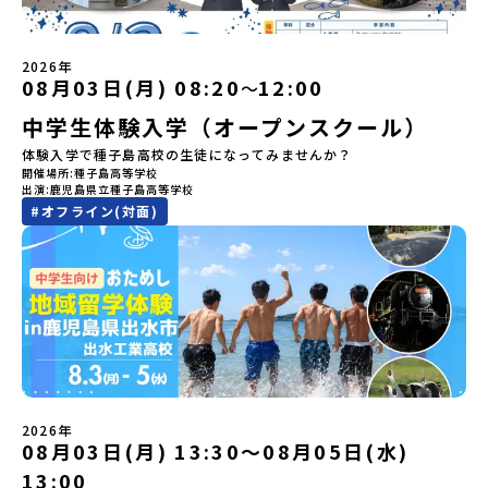
「二風谷（にぶたに）コタン」へ出発！アイヌの家や暮らし、食な
開催しました。中学生一人での参加にあたり、保護者様が特に気に
く大自然を肌で感じてみませんか？「地元以外の地域の暮らしが気
どを体感することができます。ぜひ現地で味わってみてください
なる「安全面」や「事務局のサポート体制」についても詳しく解説
になる。いつか留学してみたい！」「自分の進学や将来の可能性を
🎵（写真撮影：志鎌康平）未来の自分をイメージする。地元の高校
しています。ぜひ、ご自宅からお気軽にご視聴ください。▶︎ [アーカ
もっとひらきたい！ 」「自然が好きでもっと触れてあそびたい！」
2026年
生との特別な交流この旅の大きな魅力は、地元の「平取高校」の先
イブ動画を視聴する]YouTube：
そんな中学生のみなさんにおすすめ！「おためし地域留学体験」
08月03日(月) 08:20
12:00
〜
輩たちと過ごす時間です。 ただ校舎を眺める見学ではありません。
https://youtu.be/Yt8nd04aNgA?
は、日本全国約200の高校と連携し、地域の枠を超えて学校生活を送
高校生が自ら企画したアクティビティを通じて、年の近い先輩たち
中学生体験入学（オープンスクール）
si=e5erbspvwz5O8_uF【STEP 2】有田町プログラム説明会〜
る「地域みらい留学」をプチ体験できるプログラムです。はじめて
と本音で交流することができます。魅力的な大人たちと対話をしな
「有田町」の内容を具体的に深掘りしたい方へ〜全体説明を聞いた
のひとり旅でも安心！現地でもスタッフがしっかりとサポートいた
体験入学で種子島高校の生徒になってみませんか？
がら町の歴史や「生き方」を学ぶことができ、大充実の2泊3日にな
うえで、「有田町では具体的に何をするの？」「どんな町なの？」
します。今回のフィールドは「北海道 大樹町（たいきちょう）」北
開催場所
種子島高等学校
ること間違いなし！そんなユニークな魅力がたっぷりつまった北海
という疑問にお答えする説明会です。有田町ならではの豊かな文化
海道の東部、十勝の南部に位置する大樹町（たいきちょう）。西に
出演
鹿児島県立種子島高等学校
道平取町へ、人生の可能性をひらく特別な旅に出発しませんか？体
や、2泊3日のプログラムの中身をたっぷりとお伝えします。日
日高山脈（ひだかさんみゃく）が連なり、東は太平洋に面した自然
#
オフライン(対面)
験のおすすめポイント体験プログラム内容（予定）＜1日目＞
時： 5月11日(月) 19：00〜19：40内 容： 有田町ってどんなとこ
豊かな町です。酪農を主体とした農業や漁業、林業が盛んであると
（PM）「オリエンテーション・自己紹介ワーク」「高校生企画①-
ろ？、プログラム詳細解説、質疑応答お申し込み：https://c-
同時に、「宇宙に一番近い町」として航空宇宙産業の誘致を進める
遊び編-」 -平取高校生と仲を深める「びらとりの歴史・文化を知
mirai.jp/events/068058お気軽にどうぞ！「はじめての一人旅だ
ユニークな顔を持っています 。見上げるほど大きな山々が連なる
る！アイヌ文化フィールドワーク」 -アイヌ文化博物館でアイヌ文
けど大丈夫？」「どんな体験ができるの？」そんな保護者様の不安
「日高山脈（ひだかさんみゃく）」の絶景！牛たちがのんびりと過
化を理解する -アイヌ伝統文化を感じるアクティビティ「1日を振
や、中学生のみなさんの素朴な疑問にスタッフが直接お答えしま
ごす放牧地や、海が見える珍しい温泉。日本一の清流に選ばれたこ
り返るーみんなで体験シェア」＜2日目＞（AM）「平取高校見学・
す。チャットでの質問も可能ですので、ぜひご自宅からリラックス
ともある「歴舟川（れきふねがわ）」。 他の地域では見ることので
寮見学」 -平取高校の特徴を知る学校体験 -在校生との対話「高
してご参加ください。▼お申し込み前に必ずご確認ください・参加
きない圧倒的スケールの自然と、新しい産業が交差する瞬間を肌で
校生企画②-町の紹介編-」 -ビンゴをしながら町を知ろう！（PM）
規約への同意プログラムへの参加申し込みいただく前に、「お申し
体感できる町です。北の大地で脈々と受け継がれる 「フロンティア
「自然と農を感じる！農業アクティビティ」 -平取特産の「びらと
込みに関する各規約」への同意が必須となります。ご確認くださ
スピリッツ」を体感！ 「フロンティアスピリッツ（開拓者精神）」
りトマト」農家体験！ -想いを持って仕事をする大人との交流会
い。・抽選による参加者決定についてお申込みいただいた方の中か
は、大樹町の開拓時代から人々の間で大切に受け継がれてきた精神
「みんなでBBQディナー」 -さらに仲間や地元の高校生、町の大人
2026年
ら抽選の上、締め切り日から1週間を目途に、お申し込み時に記入い
です。どんな困難な状況にも真っ向から立ち向かい、未知の領域へ
08月03日(月) 13:30〜08月05日(水)
たちと交流＜3日目＞（AM）「アイヌが愛した森を散策するフィー
ただいたメールアドレス宛に「当選／落選メール」をお送りいたし
夢を追って挑戦し続ける姿勢や、手つかずの大自然の中で一攫千金
ルドワーク」「3日間の振り返りワーク」 -みんなで振り返り対話
ます。当選者は、メールに記載された「当選確認フォーム」に３日
の夢を抱いて熱中した「砂金掘り」、自らの手で広大な大地を切り
13:00