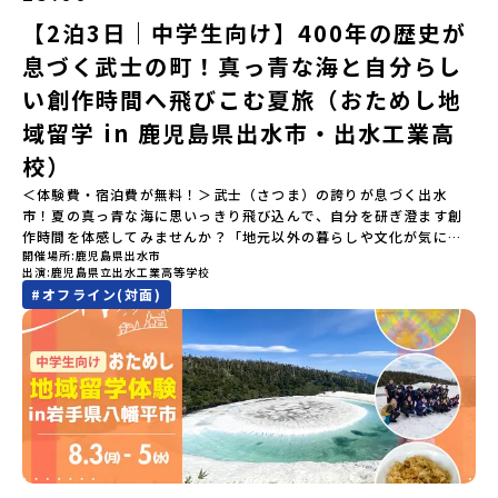
「ランチ/お土産タイム」（PM） 13：30頃プログラム終了-新千歳
以内に回答いただき、確認フォームの提出をもって参加確定とさせ
拓いてきた農業や漁業の歴史など、夢を追う人々が集まる他の町に
空港には15：00頃に到着予定です。※天候の状況や参加人数によっ
【2泊3日｜中学生向け】400年の歴史が
ていただきます。当選確認フォームの期日までにご回答いただけな
はない風土が存在します。大樹町では、このフロンティアスピリッ
てプログラムを変更する場合がございます。参加概要【開催場所】
い場合は、当選を取り消しとさせていただきます。当選取り消しが
ツが現在、「北海道の小さな町から宇宙を目指す」という新たな夢
息づく武士の町！真っ青な海と自分らし
北海道平取町（びらとりちょう）【実施日程】7月18日(土)～7月20
あった場合は、繰り上げ当選者へご連絡させていただきます。登録
へと繋がっています。 「宇宙版シリコンバレー」の実現を目指し、
日(月祝)※参加が確定した方には6月3日(水) 18：30～20：00に
メールアドレスの変更をご希望の場合は下記の地域みらい留学公式
国内外の宇宙関連企業が集まる宇宙港「北海道スペースポート」の
い創作時間へ飛びこむ夏旅（おためし地
「参加者向け事前オンライン研修」をご案内する予定です。必ず参
LINEよりご連絡をお願いします。※受信制限設定をしていると、通
整備が進められています。 この未来への挑戦の精神は、民間企業に
域留学 in 鹿児島県出水市・出水工業高
加をお願いします。【集合場所・時間】7月18日(土) 12：00 新千歳
知メールをお受け取りいただけません。その場合は、
よる日本初のロケット打ち上げ成功という形で実を結び、世界有数
空港※12：00までに新千歳空港に到着する便で手配ください。【解
「@miratabi.jp」からのメールを受信できるよう設定をお願いいた
のロケット発射場の適地として全国・アジア各国からも大きな注目
校）
散場所・時間】7月20日(祝月) 15：00頃 新千歳空港※16：00以降
します。※結果に関する個別のお問合せにはお答えしておりません
を集めています 今回は、そんな大樹町の過去から未来へ繋がるフロ
に新千歳空港を出発する便で手配ください。【対象】中学2年生、中
＜体験費・宿泊費が無料！＞武士（さつま）の誇りが息づく出水
ので、ご了承ください。・お申し込みについてお申込はお一人様1回
ンティアスピリッツに触れるアクティビティへ出発！農業からロケ
学3年生【宿泊先】ゲストハウス ヤント※ドミトリータイプの2段ベ
市！夏の真っ青な海に思いっきり飛び込んで、自分を研ぎ澄ます創
限りです。PC・スマートフォンからお申込ください。申込後の内容
ットまで本物の現場を体感し、他では味わえない体験を五感をフル
ッド（1室2～4名）で宿泊いただく予定です。【旅行代金】無料※旅
作時間を体感してみませんか？「地元以外の暮らしや文化が気にな
変更はできません。お申込時は、メールアドレスの入力間違いにご
につかって楽しむことができます🎵大樹高校は、農業から宇宙まで
行代金に含まれる費用のうち、以下の内容が無料となります・宿泊
開催場所
鹿児島県出水市
る。いつか留学してみたい！」「自分の進学や将来の可能性をもっ
注意ください。・宿泊について１室に複数(同性2～4名程度)で宿泊
「町のぜんぶが教科書」！大樹高校の学びは、ただ教室の机に座っ
出演
鹿児島県立出水工業高等学校
費（2泊分）・プログラム内のアクティビティ・体験費用・一部の食
とひらきたい！」「ものづくりや工業高校に興味がある！」そんな
いただく予定です。・食事アレルギー対応について個別の詳細なア
ているだけではありません！農業や漁業から、最先端の宇宙科学ま
#
オフライン(対面)
事代※以下の費用は参加者のご負担となります・集合場所までの往
中学生のみなさんにおすすめ！「おためし地域留学」は、日本全国
レルギー対応希望にはお応えしかねる場合がございます。対応が必
で「町のぜんぶが教科書」 です。先輩たちは「地域探究」の授業
復交通費・お土産代や自由時間の個人飲食費などの個人的費用【募
約200の高校と連携し、地域の枠を超えて学校生活を送る「地域みら
要な場合は必ず事前にご相談ください。・参加取消や急遽参加でき
や、放課後の「地域探究サークル」を通して、学校の外へどんどん
集人数】最大10名（お申し込み多数の場合は抽選の上決定）【参加
い留学」をプチ体験できるプログラムです。はじめてのひとり旅で
なくなった場合について参加決定後の参加お取り消しはご遠慮下さ
飛び出し町の人たちと一緒にリアルな課題解決にチャレンジしてい
者決定】お申し込み多数の場合は、締め切り後1週間を目途に当落結
も安心！現地でもスタッフがしっかりとサポートいたします。今回
い。やむを得ないお取り消しの場合はお早めに事務局までご連絡く
ます。そんな先輩たちとの交流がきっと「未来の自分」のヒントが
果をご連絡いたします。【申し込み受付締切】4月30日(木)12：00
のフィールドは「鹿児島県 出水市（いずみし）出水工業高校」出水
ださい。・キャンセルポリシーやむを得ない参加お取り消しの場
見つかるはず！ あたたかい町の人たちや先輩たちとの出会いが待っ
から 5月14日(木) 12：00まで疑問も不安もワクワクに変える！「お
市（いずみし）は、鹿児島県の玄関口にあるまち。ここでしか見ら
合、以下のルールに沿って対応させていただきます。ご了承くださ
ている北海道大樹町へ、あなたの世界をグッと広げる特別な旅に出
ためし地域留学」ステップアップ説明会プログラムの内容を詳しく
れない景色と、地元の人たちがずっと大切にしてきたものがありま
い。プログラム開催日の前日＜7月3日＞から、【キャンセルのご連
発しませんか？ 体験のおすすめポイント体験プログラム内容（予
知りたい方や、お申し込みを迷われている方向けにZoomでのオン
す。400年前から続く「武士の道」を歩く昔、武士たちがまちを守る
絡日：お支払いいただく旅行代金】・21日目にあたる日以前：無
定）＜１日目＞（PM）「オリエンテーション・自己紹介ワーク」
ライン配信を行います。知りたい情報のレベルに合わせて、以下の2
ために築いた「出水麓（いずみふもと）武家屋敷群」。今も残る約
料・20日目-8日目：20％・7日目-2日目：30％・プログラム開始日
「大樹町の自然を満喫」 -先人の知恵と夢を体験「砂金堀」 -川
つのステップをご活用ください。【STEP 1】全体オンライン説明会
150軒のお屋敷のほとんどに、今も人が住んでいます。400年前の武
の前日：40％・プログラム開始日当日：50％・ご連絡無しでの不参
遊び「1日を振り返るーみんなで体験シェア」＜2日目＞（AM）「大