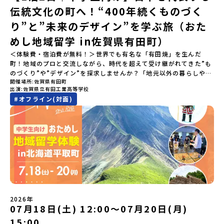
伝統文化の町へ！“400年続くものづく
の動画を見れば、あなたの「なんとなく不安」が「絶対に行ってみ
たい！」に変わるはず💡お家からリラックスして視聴してみてくだ
り”と”未来のデザイン”を学ぶ旅（おた
さいね😊▶︎全体説明会のアーカイブはこちら（アーカイブを視聴す
る）YouTube：https://youtu.be/Yt8nd04aNgA?
めし地域留学 in佐賀県有田町）
si=e5erbspvwz5O8_uF【アーカイブ内容】・おためし地域留学の
＜体験費・宿泊費が無料！＞世界でも有名な「有田焼」を生んだ
魅力・メリット・2026年度、日本全国20以上の対象地域について・
町！地域のプロと交流しながら、時代を超えて受け継がれてきた”も
安心のサポート体制・質疑応答※各地域の詳細なプログラムは、以
のづくり”や”デザイン”を探求しませんか？「地元以外の暮らしや文
下の【STEP2】個別説明会にて紹介しています。ーーーーーーーー
開催場所
佐賀県有田町
化が気になる。いつか留学してみたい！」「豊かな自然と伝統文
ーーーーーーーーーーーーーーーー💡疑問も不安もワクワクに変え
出演
佐賀県立有田工業高等学校
化、町並みに興味がある！」「ものづくりやきれいなデザインが好
る！2つのステップ知りたいことに合わせて、2つの説明会をご活用
#
オフライン(対面)
き！」そんな中学生のみなさんにおすすめ！「おためし地域留学体
ください！【STEP1】全体オンライン説明会の視聴（☆上の動画で
験」は、日本全国約200の高校と連携し、地域の枠を超えて学校生活
いつでも視聴可能です） 〜まずは「おためし地域留学」を知りたい
を送る「地域みらい留学」をプチ体験できるプログラムです。はじ
方へ〜プログラムの全体像や魅力、サポート体制について解説しま
めてのひとり旅でも安心！現地でもスタッフがしっかりとサポート
す。 【STEP2】個別プログラム説明会（☆順次ページを公開しま
いたします。今回のフィールドは「佐賀県有田町（ありたちょ
す）〜「地域別のプログラム」を具体的に知りたい方へ〜 「現地で
う）」佐賀県の西部にある有田町は、江戸時代から400年以上続く
は何をするの？」という疑問にお答えする説明会です。その場所な
「窯業（ようぎょう）」の町。 窯（かま）で粘土を焼いてつくるも
らではのプログラムをたっぷりお伝えします！🚩現在公開中の個別
のづくりが、この町の文化として今も受け継がれています。世界で
説明会はこちらから（順次公開予定）【5/7(木)】北海道平取町
も知られる「有田焼」は、この窯業の中から生まれました。長い歴
【5/8(金)】熊本県芦北町▼おためし地域留学の情報▼おためし地域
史の中で積み重ねられてきた技術や工夫、そして“つくる人の想
留学の情報紹介ページ👉【こちらをクリック】「おためし地域留学
い”が、この町には残っています。また、文化施設が「日本遺産」や
体験」のプログラム開催情報を公式LINEにて配信中！ぜひご登録く
2026年
「日本の20世紀遺産」に認定されるなど日本を代表する伝統工芸の
07月18日(土) 12:00〜07月20日(月)
ださい♪気になることや不安な点は、LINEから気軽にご相談くださ
町です。さらに、有田町には「日本の棚田百選」に選ばれた「岳の
い。👉 【LINE登録はこちら】
15:00