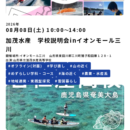
どの状況等によって開催を見合わせる可能性があります。その場合
空港16：45着)便を利用する想定※天候の状況や参加人数によってプ
域・教育魅力化プラットフォーム設 立：2017年3月代表者：岩本
しています。ぜひ、ご自宅からお気軽にご視聴ください。🎬 [アーカ
は原則、開催日1週間前までにご連絡いたします。又、最少催行人数
ログラムを変更する場合がございます。参加概要【開催場所】北海
悠所在地：〒690-0842 島根県松江市東本町二丁目25-6 みらい
イブ動画を視聴する]YouTube：
に達しなかった場合は、開催日3週間前までに催行中止の旨をメール
道標津町【実施日程】8月4日（火）〜 8月6日（木）※参加が確定し
BASE2階 その他所在地公式HP：http://c-platform.or.jp/お問い
https://youtu.be/Yt8nd04aNgA?si=e5erbspvwz5O8_uF
にてご連絡いたします。・よくあるご質問その他、よくあるご質問
た方には7月10日(金) 18：30～20：00に「参加者向け事前オンラ
合わせ先担当：小川・小原E-mail：info@miratabi.jp「おためし
【STEP 2】プログラム説明会〜「八幡平市」の内容をもっと知りし
についてはこちらをご確認ください。運営団体について＜プログラ
イン研修」をご案内する予定です。必ず参加をお願いします。【集合
2026年
地域留学体験」のプログラム開催情報を公式LINEにて配信中！ぜひ
たい方へ〜全体説明を聞いたうえで、「プログラムで何をする
08月08日(土) 10:00
14:00
〜
ム主催：一般財団法人地域・教育魅力化プラットフォーム＞「意志
場所・時間】中標津空港 8月4日(火) 14：30 集合【解散場所・時
ご登録ください♪地域みらい留学公式LINE
の？」「どんなまちなの？」という疑問にお答えする詳細配信で
ある若者にあふれる持続可能な地域・社会をつくる」というビジョ
間】中標津空港 8月6日(木) 13：30 解散【対象】中学2年生、中学3
す。2泊3日のプログラムの中身をお伝えします。日時：6月10日(水)
加茂水産 学校説明会inイオンモール三
ンを掲げ、2017年3月に島根県に設立した教育事業団体です。日本
年生【宿泊先】民宿 船長の家※1室に複数(同性2～4名程度)で宿泊
19：00〜20：00内容：どんなところ？プログラム詳細解説、質疑
全国約200の高校と連携しながら、中学卒業後に地域の枠を越えて生
いただく予定です。【旅行代金】無料※旅行代金に含まれる費用の
川
応答紹介地域：鹿児島県出水市・出水工業高校/北海道標津町/岩手
徒一人ひとりの夢や価値観に合った地域・学校で1〜3年間過ごすこ
うち、以下の内容が無料となります：・宿泊費（2泊分）・プログラ
県八幡平市/愛媛県鬼北町＊4つの地域のプログラムを1時間でぎゅっ
開催場所
イオンモール三川 山形県東田川郡三川町猪子和田庫１２８−１
とができるシステム「地域みらい留学」をはじめとした、教育事業
ム内のアクティビティ・体験費用・一部の食事代*以下の費用は参加
出演
山形県立加茂水産高等学校
とお届けします。お申し込み：https://c-
や地域活性モデルをつくり続けています。名 称：一般財団法人地
者のご負担となります・集合場所までの往復交通費・お土産代や自
#
オフライン(対面)
#
学び直し
#
山の近く
mirai.jp/events/064069お気軽にどうぞ！「はじめての一人旅だ
域・教育魅力化プラットフォーム設 立：2017年3月代表者：岩本
由時間の個人飲食費などの個人的費用【募集人数】最大10名（お申
けど大丈夫？」「どんな体験ができるの？」そんな保護者様の不安
悠所在地：〒690-0842 島根県松江市東本町二丁目25-6 みらい
し込み多数の場合は抽選の上決定）【参加者決定】お申し込み多数
#
めずらしい学科・コース
#
海の近く
#
農業・水産系
や、中学生のみなさんの素朴な疑問にスタッフが直接お答えしま
BASE2階公式HP：http://c-platform.or.jp/お問い合わせ先担
の場合は、締め切り後1週間を目途に当落結果をご連絡いたします。
#
地域連携・実践型探究
#
雪国暮らし
す。チャットでの質問も可能ですので、ぜひご自宅からリラックス
当：小川・小原E-mail：info@miratabi.jp「おためし地域留学体
【申し込み受付期間】6月8日(月)12：00 から 6月22日(月) 12：00
してご参加ください。▼お申し込み前に必ずご確認ください・参加
験」のプログラム開催情報を公式LINEにて配信中！ぜひご登録くだ
まで疑問も不安もワクワクに変える！「おためし地域留学」ステッ
規約への同意プログラムへの参加申し込みいただく前に、「お申し
さい♪地域みらい留学公式LINE
プアップ説明会プログラムの内容を詳しく知りたい方や、お申し込
込みに関する各規約」への同意が必須となります。ご確認くださ
みを迷われている方向けにZoomでのオンライン配信を行います。
い。・抽選による参加者決定についてお申込みいただいた方の中か
知りたい情報のレベルに合わせて、以下の2つのステップをご活用く
ら抽選の上、締め切り日から1週間を目途に、お申し込み時に記入い
ださい。【STEP 1】全体オンライン説明会（アーカイブ動画を公開
ただいたメールアドレス宛に「当選／落選メール」をお送りいたし
中！）〜まずは「おためし地域留学」を知りたい方へ〜日本全国20
ます。当選者は、メールに記載された「当選確認フォーム」に３日
以上の地域から選んで参加できる「おためし地域留学」の全体像や
以内に回答いただき、確認フォームの提出をもって参加確定とさせ
魅力について、説明会を開催しました。中学生一人での参加にあた