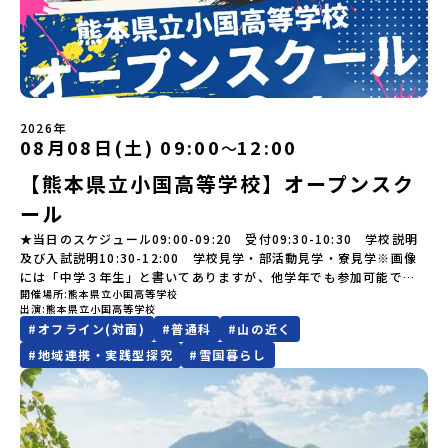
はないスペシャルな魅力がギュッと詰まった岩手県八幡平市で五感
開始日の前日：40％・プログラム開始日当日：50％・ご連絡無しで
にあたり、保護者様が特に気になる「安全面」や「事務局のサポー
----＜体験費・宿泊費が無料！＞一万年前から続く自然と人の暮らし
けど大丈夫？」「どんな体験ができるの？」そんな保護者様の不安
を使いながら、まちの魅力を一緒に探究してみませんか？地域と一
の不参加またはプログラム開始後の解除：100％・催行中止について
ト体制」についても詳しく解説しています。ぜひ、ご自宅からお気
が今も残る町！広大な自然と生き物とともに生きる豊かさに触れ、
や、中学生のみなさんの素朴な疑問にスタッフが直接お答えしま
体になり「開拓者精神」を育む！「平舘（たいらだて）高校」と
天候などの状況等によって開催を見合わせる可能性があります。そ
軽にご視聴ください。🎬 [アーカイブ動画を視聴する]YouTube：
まちの暮らしを一緒に体験してみませんか？「地元以外の地域の暮
す。チャットでの質問も可能ですので、ぜひご自宅からリラックス
は？今回のプログラムを一緒に過ごしてくれる高校生は「平舘（た
の場合は原則、開催日1週間前までにご連絡いたします。又、最少催
https://youtu.be/Yt8nd04aNgA?si=e5erbspvwz5O8_uF
らしが気になる。いつか留学してみたい！」「大自然と生き物が好
してご参加ください。▼お申し込み前に必ずご確認ください・参加
いらだて）高校」の生徒たち。この高校の特徴は「地域と一体にな
行人数に達しなかった場合は、開催日3週間前までに催行中止の旨を
【STEP 2】出水市・出水工業高校プログラム説明会〜「出水市・出
き！興味がある！」「自分の進学や将来の可能性をもっとひらきた
規約への同意プログラムへの参加申し込みいただく前に、「お申し
った探究教育」と「自分で考えて動くチカラを大切にしている」こ
メールにてご連絡いたします。・よくあるご質問その他、よくある
水工業高校」の内容を具体的に深掘りしたい方へ〜全体説明を聞い
い！」そんな中学生のみなさんにおすすめ！「おためし地域留学体
込みに関する各規約」への同意が必須となります。ご確認くださ
と。地元の地熱発電や観光などの産業や文化のテーマで、生徒たち
ご質問についてはこちらをご確認ください。運営団体について＜プ
たうえで、「出水市では具体的に何をするの？」「どんな町な
験」は、日本全国約200の高校と連携し、地域の枠を超えて学校生活
い。・抽選による参加者決定についてお申込みいただいた方の中か
2026年
自身が「探究プロジェクト」を企画し取り組むユニークな高校で
ログラム主催：一般財団法人地域・教育魅力化プラットフォーム＞
の？」という疑問にお答えする説明会です。出水市ならではの豊か
を送る「地域みらい留学」をプチ体験できるプログラムです。はじ
08月08日(土) 09:00
12:00
ら抽選の上、締め切り日から1週間を目途に、お申し込み時に記入い
〜
す。机の上で勉強するだけではない、実践的な探究やフィールドワ
「意志ある若者にあふれる持続可能な地域・社会をつくる」という
な文化や、2泊3日のプログラムの中身をたっぷりとお伝えします。
めてのひとり旅でも安心！現地でもスタッフがしっかりとサポート
ただいたメールアドレス宛に「当選／落選メール」をお送りいたし
ークを楽しむことができます。今回は、そんなエネルギッシュに活
ビジョンを掲げ、2017年3月に島根県に設立した教育事業団体で
【熊本県立小国高等学校】オープンスク
日 時： 6月9日日(水)19:00-19:45内 容： 出水市ってどんなとこ
いたします。今回のフィールドは「北海道 標津町（しべつちょ
ます。当選者は、メールに記載された「当選確認フォーム」に３日
躍する高校生と一緒に交流したり対話をしながら、町の文化・料理
す。日本全国約200の高校と連携しながら、中学卒業後に地域の枠を
ろ？プログラム詳細解説、質疑応答お申し込み：https://c-
う）」北海道の東に位置する標津町（しべつちょう）は人口 約
以内に回答いただき、確認フォームの提出をもって参加確定とさせ
ール
を楽しみ、高校での活動のイメージをもつことができる絶好の機
越えて生徒一人ひとりの夢や価値観に合った地域・学校で1〜3年間
mirai.jp/events/091247お気軽にどうぞ！「はじめての一人旅だ
4,600人の町。東の水平線の奥に見えるのは北方領土の国後島（くな
ていただきます。当選確認フォームの期日までにご回答いただけな
会！この地域でしか味わえない豊かな体験をぜひ楽しんでください
過ごすことができるシステム「地域みらい留学」をはじめとした、
けど大丈夫？」「どんな体験ができるの？」そんな保護者様の不安
しりとう）、西には世界遺産に認定されている秘境・知床半島（し
★当日のスケジュール09:00-09:20 受付09:30-10:30 学校説明
い場合は、当選を取り消しとさせていただきます。当選取り消しが
🎵体験のおすすめポイント体験プログラム内容（予定）＜1日目＞
教育事業や地域活性モデルをつくり続けています。名 称：一般財
や、中学生のみなさんの素朴な疑問にスタッフが直接お答えしま
れとこはんとう）、鶴や白鳥など珍しい野鳥の宝庫である野付半島
及び入試説明10:30-12:00 学校見学・部活動見学・寮見学※画像
あった場合は、繰り上げ当選者へご連絡させていただきます。登録
（PM）「オリエンテーション」「地熱染色・発電所見学」 -八幡
団法人地域・教育魅力化プラットフォーム設 立：2017年3月代表
す。チャットでの質問も可能ですので、ぜひご自宅からリラックス
（のつけはんとう）をながめることができ、ミルクの里の牧草地が
には「中学３年生」と書いてありますが、他学年でも参加可能で
メールアドレスの変更をご希望の場合は下記の地域みらい留学公式
平市の自然を知る -地球のチカラを使ったアートづくり「ペンショ
者：岩本 悠所在地：〒690-0842 島根県松江市東本町二丁目25-6
してご参加ください。▼お申し込み前に必ずご確認ください・参加
広がる牛の酪農（らくのう）もさかんで、海と緑と川の自然と生き
開催場所
熊本県立小国高等学校
す！
LINEよりご連絡をお願いします。※受信制限設定をしていると、通
ンで夕食」「1日目の振り返り」「星空観察」※希望者＜2日目＞
みらいBASE2階 その他所在地公式HP：http://c-platform.or.jp/
出演
熊本県立小国高等学校
規約への同意プログラムへの参加申し込みいただく前に、「お申し
物が豊かな町です！標津町はさらに「鮭（さけ）の聖地」としても
知メールをお受け取りいただけません。その場合は、
（AM）「平舘（たいらだて）高校見学」 -高校生活をイメージし
お問い合わせ先担当：小川・小原E-mail：info@miratabi.jp「お
#
オフライン(対面)
#
普通科
#
山の近く
込みに関する各規約」への同意が必須となります。ご確認くださ
有名。江戸時代には将軍家にも贈られたほどで、今では「日本遺
「@miratabi.jp」からのメールを受信できるよう設定をお願いいた
よう「郷土料理・BBQ」 -高校生・地元の方と交流を深める
ためし地域留学体験」のプログラム開催情報を公式LINEにて配信
い。・抽選による参加者決定についてお申込みいただいた方の中か
産」に登録されています。一万年前から続く伝統的な「鮭」の産業
します。※結果に関する個別のお問合せにはお答えしておりません
#
地域連携・実践型探究
#
雪国暮らし
（PM）「“八幡平市”体感ワークショップ」 -あけびづるで表札づく
中！ぜひご登録ください♪地域みらい留学公式LINE
ら抽選の上、締め切り日から1週間を目途に、お申し込み時に記入い
とともに人々の豊かな暮らしがあります。一万年前の縄文時代か
ので、ご了承ください。・お申し込みについてお申込はお一人様1回
り -学校周辺散策「ペンションで夕食」「2日目の振り返り」 -みん
ただいたメールアドレス宛に「当選／落選メール」をお送りいたし
ら、人々の間で大切に守り受け継がれ、厳しい大自然と向き合い、
限りです。PC・スマートフォンからお申込ください。申込後の内容
なで振り返り対話＜3日目＞（AM）「大更駅複合施設の見学」「振
ます。当選者は、メールに記載された「当選確認フォーム」に3日以
山・海・川がもたらす恵みに深く感謝しながら生きていく姿勢は今
変更はできません。お申込時は、メールアドレスの入力間違いにご
り返りワークショップ」 -個人での振り返り -グループでの振り
内に回答いただき、確認フォームの提出をもって参加確定とさせて
も息づく「命の循環」です。日本遺産にも認定されている「サケ」
注意ください。・宿泊について１室に複数(同性2～4名程度)で宿泊
返り「お土産・昼食」（PM） 解散 ※天候の状況や参加人数によっ
いただきます。当選確認フォームの期日までにご回答いただけない
の伝統産業や、雄大な知床の裾野で命を育む酪農の歴史など、自然