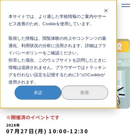
本サイトでは、より適した学校情報のご案内やサー
地域みらい留学のすすめかた
ビス改善のため、Cookieを使用しています。
取得した情報は、閲覧体験の向上やコンテンツの最
地域みらい留学とは
適化、利用状況の分析に活用されます。詳細はプラ
イバシーポリシーをご確認ください。
学校を探す
拒否した場合、このウェブサイトを訪問したときに
情報は追跡されません。ブラウザーではトラッキン
イベントを探す
グを行わない設定を記憶するために1つのCookieが
使用されます。
おためし地域留学
承諾
拒否
マガジン
奨学金について
※開催済のイベントです
2026年
07月27日(月) 10:00
-
12:30
？
イベント参加方法