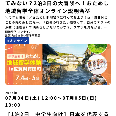
てみない？2泊3日の大冒険へ！おためし
地域留学全体オンライン説明会💡
＼今年も開催！／おためし地域留学に行ってみよう！🛫「毎日同じ
ことの繰り返しだな…」「自分の行きたい高校って、自分のテストの
点数（偏差値）で決めるしかないのかな？」スマホを見ながら、進
開催場所
オンライン
路にモヤモヤしているそこのあなたへ！👀テストの点数ではなく、
出演
地域みらい留学事務局
あなたの「ワクワク（＝自分軸）」で進路を選ぶ。そんな新しい選
#
オンライン
択肢が、「地域みらい留学」です。「でも、いきなり知らない土地
の高校に進学するなんて不安…」そんな人のために、2泊3日で気軽
にプチ体験できる【おためし地域留学】の魅力を凝縮したオンライ
ン説明会のアーカイブ（録画）を公開中です！✨＼🔥ここがすごい！
🔥／おためし地域留学 3つのワクワク🔥🔥 ①スマホじゃわからない
「圧倒的な感動」！教科書を読むだけじゃわからない、その地域な
らではの大自然や歴史を「五感」でフル体験！カヌーに乗ったり、
伝統文化に触れたり、本物の冒険が待っています！🔥 ②「初めまし
て」が「一生の友達」に変わる！全国から「新しいことに挑戦した
い！」「今の自分を変えたい！」と思っている同世代の中学生が大
集合！地元の高校生と一緒にご飯を食べて語り合えば、たった数日
2026年
で最高の仲間になる！🔥 ③宿泊費・体験費はなんと【無料】！親元
07月04日(土) 12:00〜07月05日(日)
を離れる初めての一人旅でも大丈夫。頼れるスタッフがしっかりサ
13:00
ポートするので安心・安全です！ーーーーーーーーーーーーーーー
ーーーーーーーーー📺 全体オンライン説明会（アーカイブ配信）
【1泊2日｜中学生向け】日本を代表する
2026年4月22日に開催された説明会の録画をご覧いただけます。こ