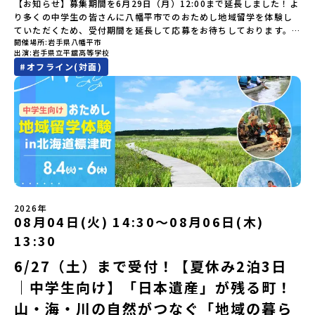
【お知らせ】募集期間を6月29日（月）12:00まで延長しました！よ
時： 5月7日(木) 19：00〜19：40内 容： 平取町ってどんなとこ
りダイブしたり、全国から集まった仲間や地元の高校生、地域の方
とができるシステム「地域みらい留学」をはじめとした、教育事業
(火)〜 7月30日(木)※参加が確定した方には6月19日(金) 18：30～
り多くの中学生の皆さんに八幡平市でのおためし地域留学を体験し
ろ？、プログラム詳細解説、質疑応答お申し込み：https://c-
たちとワイワイBBQや夕ごはんづくりは一生の思い出になるはず！
や地域活性モデルをつくり続けています。名 称：一般財団法人地
20：00に「参加者向け事前オンライン研修」をご案内する予定で
ていただくため、受付期間を延長して応募をお待ちしております。
mirai.jp/events/002112どちらの説明会でも、お気軽にどうぞ！
ちょっとドキドキするけど、楽しい！に出会う3日間。熱気あふれる
域・教育魅力化プラットフォーム設 立：2017年3月代表者：岩本
す。必ず参加をお願いします。【集合場所・時間】7月28日(火)
開催場所
岩手県八幡平市
「申し込みのタイミングを逃してしまった」という方も、この機会
「はじめての一人旅だけど大丈夫？」「どんな体験ができるの？」
出水市の冒険に飛び込んでみませんか？体験のおすすめポイント体
悠所在地：〒690-0842 島根県松江市東本町二丁目25-6 みらい
13：00 とかち帯広空港※13：00までにとかち帯広空港に到着する
出演
岩手県立平舘高等学校
にぜひ一歩踏み出してみませんか？※都合により締め切りを早める
そんな保護者様の不安や、中学生のみなさんの素朴な疑問にスタッ
験プログラム内容（予定）＜1日目＞（PM）「オリエンテーショ
BASE2階 その他所在地公式HP：http://c-platform.or.jp/お問い
便で手配ください。【解散場所・時間】7月30日(木) 15：00頃 とか
#
オフライン(対面)
場合がございます。お早目にご応募ください！＜体験費・宿泊費が
フが直接お答えします。チャットでの質問も可能ですので、ぜひご
ン・自己紹介ワーク」「みんなで海遊び！」 -心をほぐして、出水
合わせ先担当：小川・小原E-mail：info@miratabi.jp「おためし
ち帯広空港※16：00以降にとかち帯広空港を出発する便で手配くだ
無料＞緑があふれる大自然の町へ！世界でここでしかできない「自
自宅からリラックスしてご参加ください。▼お申し込み前に必ずご
に飛び込む！海を満喫しよう！「みんなで夕食」「1日目の振り返り
地域留学体験」のプログラム開催情報を公式LINEにて配信中！ぜひ
さい。【対象】中学2年生、中学3年生【宿泊先】大樹町ワーキング
然×アートの融合体験」や「自然クラフト」を楽しんでみません
確認ください・参加規約への同意プログラムへの参加申し込みいた
会」＜2日目＞（AM）「出水工業高校のオープンスクールに参
ご登録ください♪地域みらい留学公式LINE
ステイ住宅※1室に複数(同性2～4名程度)で宿泊いただく予定です。
か？「大自然や文化体験が好き！興味がある！」「その地域にしか
だく前に、「お申し込みに関する各規約」への同意が必須となりま
加」 -高校見学 -授業体験（PM）「学校のことを深く知る・もの
【旅行代金】無料※旅行代金に含まれる費用のうち、以下の内容が
ない郷土料理を味わってみたい！」「地元以外の暮らしや文化が気
す。ご確認ください。・抽選による参加者決定についてお申込みい
づくりにチャレンジ！」 -各学科を実際に体験する -ものづくり
無料となります：・宿泊費（2泊分）・プログラム内のアクティビテ
になる。いつか留学してみたい！」そんな中学生のみなさんにおす
ただいた方の中から抽選の上、締め切り日から1週間を目途に、お申
にチャレンジ -竹灯籠づくりを創って灯りをともす「みんなで
ィ・体験費用・一部の食事代*以下の費用は参加者のご負担となりま
すめ！「おためし地域留学体験」は、日本全国約200の高校と連携し
し込み時に記入いただいたメールアドレス宛に「当選／落選メー
BBQ」「2日目の振り返り会」＜3日目＞（AM）「3日間の振り返り
す・集合場所までの往復交通費・お土産代や自由時間の個人飲食費
ながら地域の枠を超えて学校生活を送ることができる「地域みらい
ル」をお送りいたします。当選者は、メールに記載された「当選確
ワーク」 -みんなで振り返り対話（PM） 13:00頃 解散（出水駅）
などの個人的費用【募集人数】最大10名（お申し込み多数の場合は
留学」をプチ体験できるプログラムです。はじめてでも安心！現地
認フォーム」に３日以内に回答いただき、確認フォームの提出をも
※天候の状況や参加人数によってプログラムを変更する場合がござ
抽選の上決定）【参加者決定】お申し込み多数の場合は、締め切り
ではスタッフがしっかりとサポートいたします。今回のフィールド
って参加確定とさせていただきます。当選確認フォームの期日まで
います。参加概要【開催場所】鹿児島県出水市【実施日程】8月3日
後1週間を目途に当落結果をご連絡いたします。【申し込み受付期
は「岩手県八幡平市（はちまんたいし）」岩手県八幡平市（はちま
にご回答いただけない場合は、当選を取り消しとさせていただきま
（月）〜 8月5日（水）※参加が確定した方には7月7日(火) 18:30-
2026年
間】申込期間が延長になりました！5月7日(木)12：00 から 6月4日
んたいし）は北西部にあり、秋田県との県境にある自然豊かな町で
08月04日(火) 14:30〜08月06日(木)
す。当選取り消しがあった場合は、繰り上げ当選者へご連絡させて
20:00に「参加者向け事前オンライン会」をご案内する予定です。必
(木) 12：00まで疑問も不安もワクワクに変える！「おためし地域留
す。町の約83％は「森林」！標高1,000mを超える山岳地帯や高原
いただきます。登録メールアドレスの変更をご希望の場合は下記の
ず参加をお願いします。【集合場所・時間】出水駅 8月3日(月)
学」ステップアップ説明会プログラムの内容を詳しく知りたい方
13:30
もあり緑が豊かな大自然を感じることができ、新緑、山菜の春、花
地域みらい留学公式LINEよりご連絡をお願いします。※受信制限設
13:30 集合【解散場所・時間】出水駅 8月5日(水) 12:00 解散【対
や、お申し込みを迷われている方向けにZoomでのオンライン配信
の夏、紅葉の秋、スキーや樹氷の冬と四季ごとに美しい景色を見る
定をしていると、通知メールをお受け取りいただけません。その場
象】中学生2～3年生【宿泊先】現在調整中※1室に複数名(同性)で宿
6/27（土）まで受付！【夏休み2泊3日
を行います。知りたい情報のレベルに合わせて、以下の2つのステッ
ことのできるユニークな町です。「十和田八幡平（とわだはちまん
合は、「@miratabi.jp」からのメールを受信できるよう設定をお願
泊いただく予定です。【旅行代金】無料※旅行代金に含まれる費用
プをご活用ください。【STEP 1】全体オンライン説明会（アーカイ
｜中学生向け】「日本遺産」が残る町！
たい）国立公園」では登山やトレッキング、「安比高原（あっぴこ
いいたします。※結果に関する個別のお問合せにはお答えしており
のうち、以下の内容が無料となります：・宿泊費（2泊分）・プログ
ブ動画を公開中！）〜まずは「おためし地域留学」を知りたい方
うげん）スキー場」は日本国内最大級のスキーリゾートとして有名
ませんので、ご了承ください。・お申し込みについてお申込はお一
ラム内のアクティビティ・体験費用・一部の食事代*以下の費用は参
へ〜日本全国20以上の地域から選んで参加できる「おためし地域留
山・海・川の自然がつなぐ「地域の暮ら
で、一年中自然アクティビティを楽しむことができます！そして八
人様1回限りです。PC・スマートフォンからお申込ください。申込
加者のご負担となります・集合場所までの往復交通費・お土産代や