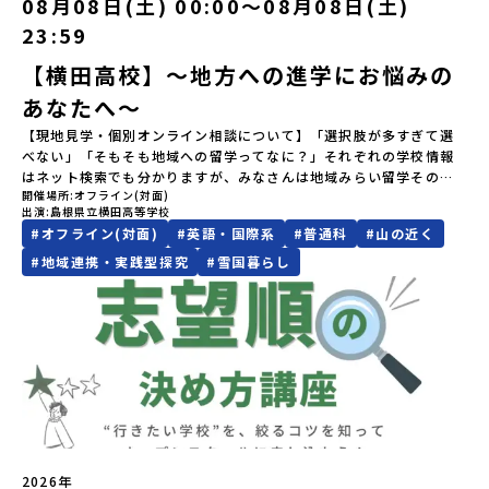
08月08日(土) 00:00〜08月08日(土)
や地域活性モデルをつくり続けています。名 称：一般財団法人地
者のご負担となります・集合場所までの往復交通費・お土産代や自
丈夫です。 何かやってみたい。学んでみたい。挑戦したい。素直で
mirai.jp/events/064069お気軽にどうぞ！「はじめての一人旅だ
域・教育魅力化プラットフォーム設 立：2017年3月代表者：岩本
由時間の個人飲食費などの個人的費用【募集人数】最大10名（お申
23:59
小さく感じる想いでも、その一歩を、私たちは全力で応援します。
けど大丈夫？」「どんな体験ができるの？」そんな保護者様の不安
悠所在地：〒690-0842 島根県松江市東本町二丁目25-6 みらい
し込み多数の場合は抽選の上決定）【参加者決定】お申し込み多数
○募集期間 7月28日（火）まで 原則先着ですが、定数を超えるご
や、中学生のみなさんの素朴な疑問にスタッフが直接お答えしま
BASE2階公式HP：http://c-platform.or.jp/お問い合わせ先担
の場合は、締め切り後1週間を目途に当落結果をご連絡いたします。
【横田高校】～地方への進学にお悩みの
応募の場合は、3年生を優先させていただく場合がございます。※本
す。チャットでの質問も可能ですので、ぜひご自宅からリラックス
当：小川・小原E-mail：info@miratabi.jp「おためし地域留学体
【申し込み受付期間】6月8日(月)12：00 から 6月22日(月) 12：00
イベントは全国募集による留学生向けです。宮城県内の中学校に在
あなたへ～
してご参加ください。▼お申し込み前に必ずご確認ください・参加
験」のプログラム開催情報を公式LINEにて配信中！ぜひご登録くだ
まで疑問も不安もワクワクに変える！「おためし地域留学」ステッ
籍する方、また、宮城県内に在住する方は申し訳ございませんが参
規約への同意プログラムへの参加申し込みいただく前に、「お申し
さい♪地域みらい留学公式LINE
プアップ説明会プログラムの内容を詳しく知りたい方や、お申し込
【現地見学・個別オンライン相談について】「選択肢が多すぎて選
加できませんのでご了承ください。なお、宮城県内から本校を受験
込みに関する各規約」への同意が必須となります。ご確認くださ
みを迷われている方向けにZoomでのオンライン配信を行います。
べない」「そもそも地域への留学ってなに？」それぞれの学校情報
したい場合は南三陸高校にご連絡ください。℡０２２６－４６－３
い。・抽選による参加者決定についてお申込みいただいた方の中か
知りたい情報のレベルに合わせて、以下の2つのステップをご活用く
はネット検索でも分かりますが、みなさんは地域みらい留学そのも
６４３
ら抽選の上、締め切り日から1週間を目途に、お申し込み時に記入い
ださい。【STEP 1】全体オンライン説明会（アーカイブ動画を公開
開催場所
オフライン(対面)
のをイメージできていますか？地域みらい留学がスタートする前か
ただいたメールアドレス宛に「当選／落選メール」をお送りいたし
中！）〜まずは「おためし地域留学」を知りたい方へ〜日本全国20
出演
島根県立横田高等学校
ら県外生を積極的に受け入れてきた横田高校。本校では、これまで
ます。当選者は、メールに記載された「当選確認フォーム」に３日
以上の地域から選んで参加できる「おためし地域留学」の全体像や
#
オフライン(対面)
#
英語・国際系
#
普通科
#
山の近く
100名以上（毎年10名程度）の「みらい留学生」を受け入れてきま
以内に回答いただき、確認フォームの提出をもって参加確定とさせ
魅力について、説明会を開催しました。中学生一人での参加にあた
した。そんな全国トップクラスの受け入れ実績校へ気軽に「今の気
#
地域連携・実践型探究
#
雪国暮らし
ていただきます。当選確認フォームの期日までにご回答いただけな
り、保護者様が特に気になる「安全面」や「事務局のサポート体
持ち」を話してみませんか？横田高校は、（本校への進学希望でな
い場合は、当選を取り消しとさせていただきます。当選取り消しが
制」についても詳しく解説しています。ぜひ、ご自宅からお気軽に
くても）みなさんの地域みらい留学をサポートします！～個別相談
あった場合は、繰り上げ当選者へご連絡させていただきます。登録
ご視聴ください。🎬 [アーカイブ動画を視聴する]YouTube：
の流れ～①「横田高校に相談」←こちらをクリック②質問事項をチ
メールアドレスの変更をご希望の場合は下記の地域みらい留学公式
https://youtu.be/Yt8nd04aNgA?si=e5erbspvwz5O8_uF
ェックして送信！③横田高校から返信メール（質問回答）が届く。
LINEよりご連絡をお願いします。※受信制限設定をしていると、通
【STEP 2】プログラム説明会〜「標津町」の内容をもっと知りした
④日程を相談のうえ、オンライン相談や現地見学を実施。※本校へ
知メールをお受け取りいただけません。その場合は、
い方へ〜全体説明を聞いたうえで、「プログラムで何をするの？」
の進学希望者ではなくても、「県外進学」「寮生活」などの情報提
「@miratabi.jp」からのメールを受信できるよう設定をお願いいた
「どんなまちなの？」という疑問にお答えする詳細配信です。2泊3
供も可能です。情報収集の一環としてご活用ください！
します。※結果に関する個別のお問合せにはお答えしておりません
日のプログラムの中身をお伝えします。日時：6月10日(水) 19：
ので、ご了承ください。・お申し込みについてお申込はお一人様1回
00〜20：00内容：どんなところ？プログラム詳細解説、質疑応答紹
限りです。PC・スマートフォンからお申込ください。申込後の内容
介地域：鹿児島県出水市・出水工業高校/北海道標津町/岩手県八幡
変更はできません。お申込時は、メールアドレスの入力間違いにご
2026年
平市/愛媛県鬼北町＊4つの地域のプログラムを1時間でぎゅっとお届