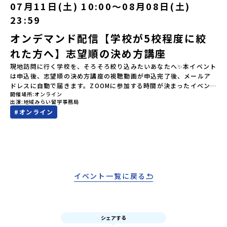
注意ください。・宿泊について１室に複数(同性2～4名程度)で宿泊
07月11日(土) 10:00〜08月08日(土)
けします。お申し込み：https://c-mirai.jp/events/064069お気
いただく予定です。・食事アレルギー対応について個別の詳細なア
軽にどうぞ！「はじめての一人旅だけど大丈夫？」「どんな体験が
23:59
レルギー対応希望にはお応えしかねる場合がございます。対応が必
できるの？」そんな保護者様の不安や、中学生のみなさんの素朴な
要な場合は必ず事前にご相談ください。・参加取消や急遽参加でき
疑問にスタッフが直接お答えします。チャットでの質問も可能です
オンデマンド配信【学校が5校程度に絞
なくなった場合について参加決定後の参加お取り消しはご遠慮下さ
ので、ぜひご自宅からリラックスしてご参加ください。▼お申し込
れた方へ】志望順の決め方講座
い。やむを得ないお取り消しの場合はお早めに事務局までご連絡く
み前に必ずご確認ください・参加規約への同意プログラムへの参加
ださい。・キャンセルポリシーやむを得ない参加お取り消しの場
申し込みいただく前に、「お申し込みに関する各規約」への同意が
現地訪問に行く学校を、そろそろ絞り込みたいあなたへ✨本イベント
合、以下のルールに沿って対応させていただきます。ご了承くださ
必須となります。ご確認ください。・抽選による参加者決定につい
は申込後、志望順の決め方講座の視聴動画が申込完了後、メールア
い。プログラム開催日の前日＜8月2日＞から、【キャンセルのご連
てお申込みいただいた方の中から抽選の上、締め切り日から1週間を
ドレスに自動で届きます。ZOOMに参加する時間が決まったイベン
絡日：お支払いいただく旅行代金】・21日目にあたる日以前：無
目途に、お申し込み時に記入いただいたメールアドレス宛に「当選
開催場所
オンライン
トではなく、皆様ご自身でメールに届く動画を視聴していただく配
料・20日目-8日目：20％・7日目-2日目：30％・プログラム開始日
出演
地域みらい留学事務局
／落選メール」をお送りいたします。当選者は、メールに記載され
信企画になります。】配信期間7月11日(土)10:00～7月29日
の前日：40％・プログラム開始日当日：50％・ご連絡無しでの不参
#
オンライン
た「当選確認フォーム」に３日以内に回答いただき、確認フォーム
(水)23:59気になる学校はいくつか出てきた。でも…「どの学校を第
加またはプログラム開始後の解除：100％・催行中止について天候な
の提出をもって参加確定とさせていただきます。当選確認フォーム
一志望にすればいいんだろう？」 「オープンスクール、どこから申
どの状況等によって開催を見合わせる可能性があります。その場合
の期日までにご回答いただけない場合は、当選を取り消しとさせて
し込めばいい？」 「現地訪問までに何をしておけばいいの？」そん
は原則、開催日1週間前までにご連絡いたします。又、最少催行人数
いただきます。当選取り消しがあった場合は、繰り上げ当選者へご
な疑問を持ちながら、なんとなく先に進めずにいる方も多いのでは
に達しなかった場合は、開催日3週間前までに催行中止の旨をメール
連絡させていただきます。登録メールアドレスの変更をご希望の場
ないでしょうか。オープンスクールは時間も費用も体力も必要で
にてご連絡いたします。・よくあるご質問その他、よくあるご質問
合は下記の地域みらい留学公式LINEよりご連絡をお願いします。※
す。 「とりあえず気になる順に申し込もう」ではなく、事前に志望
についてはこちらをご確認ください。運営団体について＜プログラ
受信制限設定をしていると、通知メールをお受け取りいただけませ
順を整理しておくことで、現地訪問がぐっと意味のあるものになり
イベント一覧に戻る
ム主催：一般財団法人地域・教育魅力化プラットフォーム＞「意志
ん。その場合は、「@miratabi.jp」からのメールを受信できるよう
ます。この配信は、今まさにそのタイミングを迎えている方に向け
ある若者にあふれる持続可能な地域・社会をつくる」というビジョ
設定をお願いいたします。※結果に関する個別のお問合せにはお答
て、志望順の整理の仕方からオープンスクールへの参加方法まで、
ンを掲げ、2017年3月に島根県に設立した教育事業団体です。日本
えしておりませんので、ご了承ください。・お申し込みについてお
まるごとお伝えします。✅この配信でわかること 志望順はどうやっ
全国約200の高校と連携しながら、中学卒業後に地域の枠を越えて生
申込はお一人様1回限りです。PC・スマートフォンからお申込くだ
て考えればいい？判断の軸がわかる。 オープンスクールへの申し込
徒一人ひとりの夢や価値観に合った地域・学校で1〜3年間過ごすこ
さい。申込後の内容変更はできません。お申込時は、メールアドレ
シェアする
み方・参加時の確認ポイントがわかる。 夏に向けて、いつまでに何
とができるシステム「地域みらい留学」をはじめとした、教育事業