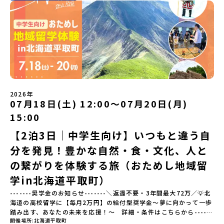
験」は、日本全国約200の高校と連携し、地域の枠を超えて学校生活
いつでも視聴可能です） 〜まずは「おためし地域留学」を知りたい
を送る「地域みらい留学」をプチ体験できるプログラムです。はじ
方へ〜プログラムの全体像や魅力、サポート体制について解説しま
めてのひとり旅でも安心！現地でもスタッフがしっかりとサポート
す。 【STEP2】個別プログラム説明会（☆順次ページを公開しま
いたします。今回のフィールドは「佐賀県有田町（ありたちょ
す）〜「地域別のプログラム」を具体的に知りたい方へ〜 「現地で
う）」佐賀県の西部にある有田町は、江戸時代から400年以上続く
は何をするの？」という疑問にお答えする説明会です。その場所な
「窯業（ようぎょう）」の町。 窯（かま）で粘土を焼いてつくるも
らではのプログラムをたっぷりお伝えします！🚩現在公開中の個別
のづくりが、この町の文化として今も受け継がれています。世界で
説明会はこちらから（順次公開予定）【5/7(木)】北海道平取町
も知られる「有田焼」は、この窯業の中から生まれました。長い歴
【5/8(金)】熊本県芦北町▼おためし地域留学の情報▼おためし地域
史の中で積み重ねられてきた技術や工夫、そして“つくる人の想
留学の情報紹介ページ👉【こちらをクリック】「おためし地域留学
い”が、この町には残っています。また、文化施設が「日本遺産」や
体験」のプログラム開催情報を公式LINEにて配信中！ぜひご登録く
2026年
「日本の20世紀遺産」に認定されるなど日本を代表する伝統工芸の
07月18日(土) 12:00〜07月20日(月)
ださい♪気になることや不安な点は、LINEから気軽にご相談くださ
町です。さらに、有田町には「日本の棚田百選」に選ばれた「岳の
い。👉 【LINE登録はこちら】
15:00
棚田（たなだ）」や「名水百選」や「水源の森百選」に選ばれた
「竜門峡（りゅうもんきょう）」など、思わず立ち止まりたくなる
【2泊3日｜中学生向け】いつもと違う自
ような自然も広がり、歴史・文化・自然が重なり合う、“本物”に出
分を発見！豊かな自然・食・文化、人と
会える場所です。そんな歴史・文化が豊かな佐賀県有田町で実際に
町を歩きながら学ぶフィールドワークをしたり、有田焼づくりに関
の繋がりを体験する旅（おためし地域留
わる職人、町で暮らすプロデザイナー、地元の高校で学ぶ生徒など
と交流しながら「伝統的なものづくり」や「未来のデザイン」を一
学in北海道平取町）
緒に探求できます。ただ体験するだけじゃなくて、 “どうしてこの形
-------奨学金のお知らせ-------＼返還不要・3年間最大72万／💡北
なんだろう？” “自分だったらどんなデザインにする？” そんなふう
海道の高校留学に【毎月2万円】の給付型奨学金～夢に向かって一歩
に考える時間も、このプログラムの大切なポイントです。ここで出
踏み出す、あなたの未来を応援！～ 詳細・条件はこちらから------
会う人や体験が、自分の「好き」や「未来」につながるかもしれま
開催場所
北海道平取町
---------------------------＜体験費・宿泊費が無料＞累計3,000万