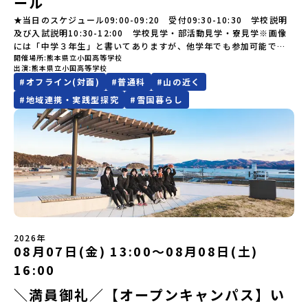
ール
を楽しみ、高校での活動のイメージをもつことができる絶好の機
越えて生徒一人ひとりの夢や価値観に合った地域・学校で1〜3年間
mirai.jp/events/091247お気軽にどうぞ！「はじめての一人旅だ
4,600人の町。東の水平線の奥に見えるのは北方領土の国後島（くな
ていただきます。当選確認フォームの期日までにご回答いただけな
会！この地域でしか味わえない豊かな体験をぜひ楽しんでください
過ごすことができるシステム「地域みらい留学」をはじめとした、
けど大丈夫？」「どんな体験ができるの？」そんな保護者様の不安
しりとう）、西には世界遺産に認定されている秘境・知床半島（し
★当日のスケジュール09:00-09:20 受付09:30-10:30 学校説明
い場合は、当選を取り消しとさせていただきます。当選取り消しが
🎵体験のおすすめポイント体験プログラム内容（予定）＜1日目＞
教育事業や地域活性モデルをつくり続けています。名 称：一般財
や、中学生のみなさんの素朴な疑問にスタッフが直接お答えしま
れとこはんとう）、鶴や白鳥など珍しい野鳥の宝庫である野付半島
及び入試説明10:30-12:00 学校見学・部活動見学・寮見学※画像
あった場合は、繰り上げ当選者へご連絡させていただきます。登録
（PM）「オリエンテーション」「地熱染色・発電所見学」 -八幡
団法人地域・教育魅力化プラットフォーム設 立：2017年3月代表
す。チャットでの質問も可能ですので、ぜひご自宅からリラックス
（のつけはんとう）をながめることができ、ミルクの里の牧草地が
には「中学３年生」と書いてありますが、他学年でも参加可能で
メールアドレスの変更をご希望の場合は下記の地域みらい留学公式
平市の自然を知る -地球のチカラを使ったアートづくり「ペンショ
者：岩本 悠所在地：〒690-0842 島根県松江市東本町二丁目25-6
してご参加ください。▼お申し込み前に必ずご確認ください・参加
広がる牛の酪農（らくのう）もさかんで、海と緑と川の自然と生き
開催場所
熊本県立小国高等学校
す！
LINEよりご連絡をお願いします。※受信制限設定をしていると、通
ンで夕食」「1日目の振り返り」「星空観察」※希望者＜2日目＞
みらいBASE2階 その他所在地公式HP：http://c-platform.or.jp/
出演
熊本県立小国高等学校
規約への同意プログラムへの参加申し込みいただく前に、「お申し
物が豊かな町です！標津町はさらに「鮭（さけ）の聖地」としても
知メールをお受け取りいただけません。その場合は、
（AM）「平舘（たいらだて）高校見学」 -高校生活をイメージし
お問い合わせ先担当：小川・小原E-mail：info@miratabi.jp「お
#
オフライン(対面)
#
普通科
#
山の近く
込みに関する各規約」への同意が必須となります。ご確認くださ
有名。江戸時代には将軍家にも贈られたほどで、今では「日本遺
「@miratabi.jp」からのメールを受信できるよう設定をお願いいた
よう「郷土料理・BBQ」 -高校生・地元の方と交流を深める
ためし地域留学体験」のプログラム開催情報を公式LINEにて配信
い。・抽選による参加者決定についてお申込みいただいた方の中か
産」に登録されています。一万年前から続く伝統的な「鮭」の産業
します。※結果に関する個別のお問合せにはお答えしておりません
#
地域連携・実践型探究
#
雪国暮らし
（PM）「“八幡平市”体感ワークショップ」 -あけびづるで表札づく
中！ぜひご登録ください♪地域みらい留学公式LINE
ら抽選の上、締め切り日から1週間を目途に、お申し込み時に記入い
とともに人々の豊かな暮らしがあります。一万年前の縄文時代か
ので、ご了承ください。・お申し込みについてお申込はお一人様1回
り -学校周辺散策「ペンションで夕食」「2日目の振り返り」 -みん
ただいたメールアドレス宛に「当選／落選メール」をお送りいたし
ら、人々の間で大切に守り受け継がれ、厳しい大自然と向き合い、
限りです。PC・スマートフォンからお申込ください。申込後の内容
なで振り返り対話＜3日目＞（AM）「大更駅複合施設の見学」「振
ます。当選者は、メールに記載された「当選確認フォーム」に3日以
山・海・川がもたらす恵みに深く感謝しながら生きていく姿勢は今
変更はできません。お申込時は、メールアドレスの入力間違いにご
り返りワークショップ」 -個人での振り返り -グループでの振り
内に回答いただき、確認フォームの提出をもって参加確定とさせて
も息づく「命の循環」です。日本遺産にも認定されている「サケ」
注意ください。・宿泊について１室に複数(同性2～4名程度)で宿泊
返り「お土産・昼食」（PM） 解散 ※天候の状況や参加人数によっ
いただきます。当選確認フォームの期日までにご回答いただけない
の伝統産業や、雄大な知床の裾野で命を育む酪農の歴史など、自然
いただく予定です。・食事アレルギー対応について個別の詳細なア
てプログラムを変更する場合がございます。参加概要【開催場所】
場合は、当選を取り消しとさせていただきます。当選取り消しがあ
の営みの一部として共生してきた風土が存在します。標津高校で
レルギー対応希望にはお応えしかねる場合がございます。対応が必
岩手県八幡平市【実施日程】8月3日（月）〜8月5日（水）※参加が
った場合は、繰り上げ当選者へご連絡させていただきます。登録メ
は、地域と連携して「食」を考える「フードデザイン」の授業がお
要な場合は必ず事前にご相談ください。・参加取消や急遽参加でき
確定した方には7月9日(木) 18:30～20：00に 「参加者向け事前オ
ールアドレスの変更をご希望の場合は下記の地域みらい留学公式
すすめの一つです。生徒たちが地元の素材を活かしたメニュー開発
なくなった場合について参加決定後の参加お取り消しはご遠慮下さ
ンラインセッション」をご案内する予定です。【集合場所・時間】
LINEよりご連絡をお願いします。※受信制限設定をしていると、通
を行い、町内の学校給食に「標高給食DAY」としてオリジナル給食
い。やむを得ないお取り消しの場合はお早めに事務局までご連絡く
盛岡駅 8月3日(月)12:00 集合【解散場所・時間】盛岡駅 8月5日(水)
知メールをお受け取りいただけません。その場合は、
を提供しています。地域のイベントにも出展して広く地元の方へ届
ださい。・キャンセルポリシーやむを得ない参加お取り消しの場
14:30 解散【対象】中学2年生、中学3年生【宿泊先】ペンションき
2026年
「@miratabi.jp」からのメールを受信できるよう設定をお願いいた
ける活動を行っています。今回のプログラムでは、この取り組みを
合、以下のルールに沿って対応させていただきます。ご了承くださ
08月07日(金) 13:00〜08月08日(土)
らく※1室に複数(同性2～4名程度)で宿泊いただく予定です。【旅行
します。※結果に関する個別のお問合せにはお答えしておりません
行う高校生たちと一緒に夕食づくりを体験。地域の食文化と向き合
い。プログラム開催日の前日＜7月27日＞から、【キャンセルのご連
代金】無料※旅行代金に含まれる費用のうち、以下の内容が無料と
ので、ご了承ください。・お申し込みについてお申込はお一人様1回
っている先輩から直接話を聞くことができます🎵先輩たちとの交流
16:00
絡日：お支払いいただく旅行代金】・21日目にあたる日以前：無
なります：・宿泊費（2泊分）・プログラム内のアクティビティ・体
限りです。PC・スマートフォンからお申込ください。申込後の内容
は、きっと「未来へのヒント」が見つかるきっかけになります。そ
料・20日目-8日目：20％・7日目-2日目：30％・プログラム開始日
験費用・一部の食事代*以下の費用は参加者のご負担となります・集
＼満員御礼／【オープンキャンパス】い
変更はできません。お申込時は、メールアドレスの入力間違いにご
んな他にはないスペシャルな魅力がギュッと詰まった北海道標津町
の前日：40％・プログラム開始日当日：50％・ご連絡無しでの不参
合場所までの往復交通費・お土産代や自由時間の個人飲食費などの
注意ください。・宿泊について１室に複数(同性2～4名程度)で宿泊
でアクティビティをしたり、五感で感じるフィールドワークをしな
加またはプログラム開始後の解除：100％・催行中止について天候な