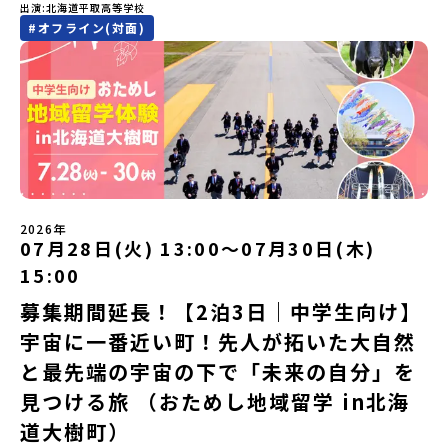
せん。この町でしかできない、ちょっと特別な体験を、ぜひ楽しん
出演
北海道平取高等学校
部以上販売された大人気マンガ「ゴールデンカムイ」の実写版映画
でみませんか？体験のおすすめポイント体験プログラム内容（予
#
オフライン(対面)
に登場する町！北海道の「アイヌ文化継承の地」で自然や食を体験
定）＜１日目＞（PM）「オリエンテーション・自己紹介ワーク」
してみませんか？「地元以外の地域の暮らしが気になる。いつか留
「有田工業高校見学」 -陶芸技術をまなぶ！「セラミック科」のま
学してみたい！」「アイヌ文化の歴史や、マンガに登場する世界を
なび場を体験 -デザインセンスをまなぶ！「デザイン科」のまなび
自分の手で探求したい！」「自然が好きでもっと触れてあそびた
場を体験「フィールドワーク」 -有田の歴史ある名所巡り -有田
い！」そんな中学生のみなさんにおすすめ！「おためし地域留学体
の歴史的な町並みを体感する「有田焼絵付けアクティビティ」 -職
験」は、日本全国約200の高校と連携し、地域の枠を超えて学校生活
人さんからまなぶ！有田焼伝統の「絵付け」体験ワークショップ
を送る「地域みらい留学」をプチ体験できるプログラムです。はじ
（協力：clay studio）「みんなで楽しもう！BBQ」 -BBQづく
めてのひとり旅でも安心！現地でもスタッフがしっかりとサポート
り -仲間や地元の高校生、町の大人たちと交流・対話＜２日目＞
いたします。今回のフィールドは「北海道平取町（びらとりちょ
（AM）「1日目の振り返り」「ワークショップ」 -ゲスト講師によ
う）」北海道の南に位置する平取町（びらとりちょう）。壮大な自
るワークショプ「全体の振り返りワーク」 -みんなで振り返り対話
然と「アイヌ文化」が継承されている町として広く知られていま
（PM）「ランチ/お土産タイム」解散※天候の状況や参加人数によ
2026年
す。町名の「平取（びらとり）」は、アイヌ語「ピラ・ウトゥル」
07月28日(火) 13:00〜07月30日(木)
ってプログラムを変更する場合がございます。参加概要【開催場
（崖の間を意味）という言葉から名付けられました。見上げるほど
所】佐賀県 有田町（ありたちょう）【実施日程】7月4日（土）〜7
15:00
大きな山々が連なる「幌尻岳（ぽろしりだけ）」の景色は絶景！日
月5日（日）※参加が確定した方には6月5日（金） 18:30～20:00に
本一の広さを誇る「すずらん」が咲く花畑や、和牛がのんびりと過
「参加者向け事前オンライン研修」をご案内する予定です。必ず参
募集期間延長！【2泊3日｜中学生向け】
ごす放牧地。日本一の清流に選ばれたこともある、ヤマメやニジマ
加をお願いします。【集合場所・時間】7月4日(土) 12：00 JR有田
宇宙に一番近い町！先人が拓いた大自然
スが泳ぐ「沙流川（さるがわ）」。他の地域では見ることのできな
駅※12：00までにJR有田駅に到着する便で手配ください。【解散場
い圧倒的スケールの自然を味わうことができます。さらに、源義経
所・時間】7月5日(日) 13：00頃 JR有田駅【対象】中学2年生、中
と最先端の宇宙の下で「未来の自分」を
（みなもとのよしつね）とも縁が深いとされている地域で、義経を
学3年生【宿泊先】ありこや（佐賀県西松浦郡有田町）※地域みらい
祀った神社や公園などが存在し、アイヌ民族と日本の歴史を交差す
見つける旅 （おためし地域留学 in北海
留学生が活用している宿泊施設（シェアハウス）です。※1室1名で
る瞬間を肌で体感できる町です。北の大地で育まれた「アイヌ文
宿泊いただく予定です。 【旅行代金】無料※旅行代金に含まれる費
道大樹町）
化」とは？「アイヌ」の文化は北海道を中心とした北部周辺で、先
用のうち、以下の内容が無料となります：・宿泊費（1泊分）・プロ