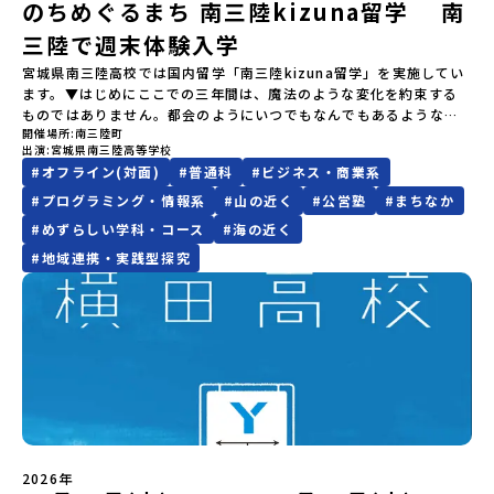
のちめぐるまち 南三陸kizuna留学 南
個人的費用【募集人数】最大10名（お申し込み多数の場合は抽選の
いただく予定です。・食事アレルギー対応について個別の詳細なア
がら「雄大な自然と生き物」「伝統的な産業と人々の暮らし」の魅
どの状況等によって開催を見合わせる可能性があります。その場合
上決定）【参加者決定】お申し込み多数の場合は、締め切り後1週間
レルギー対応希望にはお応えしかねる場合がございます。対応が必
力に触れ一緒に探求しませんか？体験のおすすめポイント体験プロ
三陸で週末体験入学
は原則、開催日1週間前までにご連絡いたします。又、最少催行人数
を目途に当落結果をご連絡いたします。【申し込み締切】6月8日
要な場合は必ず事前にご相談ください。・参加取消や急遽参加でき
グラム内容（予定）＜１日目＞（PM）「オリエンテーション・自己
に達しなかった場合は、開催日3週間前までに催行中止の旨をメール
宮城県南三陸高校では国内留学「南三陸kizuna留学」を実施してい
(月)12：00 から 6月22日(月) 12：00まで疑問も不安もワクワクに
なくなった場合について参加決定後の参加お取り消しはご遠慮下さ
紹介ワーク」「サーモン科学館見学」 -「鮭の聖地・しべつ」の歴
にてご連絡いたします。・よくあるご質問その他、よくあるご質問
ます。▼はじめにここでの三年間は、魔法のような変化を約束する
変える！「おためし地域留学」ステップアップ説明会プログラムの
い。やむを得ないお取り消しの場合はお早めに事務局までご連絡く
史や成り立ちを知る「夕食」 -高校生も一緒にみんなで夕食「1日
についてはこちらをご確認ください。運営団体について＜プログラ
ものではありません。都会のようにいつでもなんでもあるような便
内容を詳しく知りたい方や、お申し込みを迷われている方向けに
ださい。・キャンセルポリシーやむを得ない参加お取り消しの場
目の振り返り会」＜2日目＞（AM）「 ポー川史跡公園散策または渓
ム主催：一般財団法人地域・教育魅力化プラットフォーム＞「意志
開催場所
南三陸町
利さではないし、冬の寒さは少し厳しいかもしれません。何かにチ
Zoomでのオンライン配信を行います。知りたい情報のレベルに合
合、以下のルールに沿って対応させていただきます。ご了承くださ
流釣り体験」 -1万年前の縄文文化に触れる -渓流釣りで自然を満
ある若者にあふれる持続可能な地域・社会をつくる」というビジョ
出演
宮城県南三陸高等学校
ャレンジしようと思えば、壁にぶつかることだってあるはずです。
わせて、以下の2つのステップをご活用ください。【STEP 1】全体
い。プログラム開催日の前日＜8月2日＞から、【キャンセルのご連
喫（PM）「地引網体験」 -地元の方との交流「自由時間：海の公
ンを掲げ、2017年3月に島根県に設立した教育事業団体です。日本
#
オフライン(対面)
#
普通科
#
ビジネス・商業系
正直に言えば、ここは至れり尽くせりの環境ではありません。学校
オンライン説明会（アーカイブ動画を公開中！）〜まずは「おため
絡日：お支払いいただく旅行代金】・21日目にあたる日以前：無
園で高校生とあそぶ！かたる！」 -高校生との交流「みんなで
全国約200の高校と連携しながら、中学卒業後に地域の枠を越えて生
のなかでも、学びのフィールドとなる南三陸町でも、日々試行錯誤
し地域留学」を知りたい方へ〜日本全国20以上の地域から選んで参
#
プログラミング・情報系
#
山の近く
#
公営塾
#
まちなか
料・20日目-8日目：20％・7日目-2日目：30％・プログラム開始日
BBQ・花火大会」 -さらにまちの人たちと交流＜3日目＞（AM）
徒一人ひとりの夢や価値観に合った地域・学校で1〜3年間過ごすこ
が続いています。それでも、私たちは知っています。この「ままなら
加できる「おためし地域留学」の全体像や魅力について、説明会を
の前日：40％・プログラム開始日当日：50％・ご連絡無しでの不参
「3日間の振り返りワーク」 -みんなで振り返り対話（PM） 13：
#
めずらしい学科・コース
#
海の近く
とができるシステム「地域みらい留学」をはじめとした、教育事業
なさ」と向き合った時間が、人をいちばん強くすることを。 ここで
開催しました。中学生一人での参加にあたり、保護者様が特に気に
加またはプログラム開始後の解除：100％・催行中止について天候な
00 解散 (中標津空港 13：30頃到着)※14：50 中標津空港発 (羽田
や地域活性モデルをつくり続けています。名 称：一般財団法人地
#
地域連携・実践型探究
はあなたを、一人の新たな町民として迎えます。 お客様ではなく、
なる「安全面」や「事務局のサポート体制」についても詳しく解説
どの状況等によって開催を見合わせる可能性があります。その場合
空港16：45着)便を利用する想定※天候の状況や参加人数によってプ
域・教育魅力化プラットフォーム設 立：2017年3月代表者：岩本
この町の未来を一緒につくり、魅力的にしていく仲間として、君を
しています。ぜひ、ご自宅からお気軽にご視聴ください。🎬 [アーカ
は原則、開催日1週間前までにご連絡いたします。又、最少催行人数
ログラムを変更する場合がございます。参加概要【開催場所】北海
悠所在地：〒690-0842 島根県松江市東本町二丁目25-6 みらい
待っています。▼週末体験入学でお伝えすること(昨年度の例)・留学
イブ動画を視聴する]YouTube：
に達しなかった場合は、開催日3週間前までに催行中止の旨をメール
道標津町【実施日程】8月4日（火）〜 8月6日（木）※参加が確定し
BASE2階 その他所在地公式HP：http://c-platform.or.jp/お問い
生活の拠点となる南三陸高校で授業体験・留学生の先輩たちととも
https://youtu.be/Yt8nd04aNgA?si=e5erbspvwz5O8_uF
にてご連絡いたします。・よくあるご質問その他、よくあるご質問
た方には7月10日(金) 18：30～20：00に「参加者向け事前オンラ
合わせ先担当：小川・小原E-mail：info@miratabi.jp「おためし
に旭桜寮を見学 ＆ 質問・交流の時間・学びのフィールドとなる南三
【STEP 2】プログラム説明会〜「八幡平市」の内容をもっと知りし
についてはこちらをご確認ください。運営団体について＜プログラ
イン研修」をご案内する予定です。必ず参加をお願いします。【集合
地域留学体験」のプログラム開催情報を公式LINEにて配信中！ぜひ
陸を体験・交流会本説明会は学校、町役場、コーディネーターとと
たい方へ〜全体説明を聞いたうえで、「プログラムで何をする
ム主催：一般財団法人地域・教育魅力化プラットフォーム＞「意志
場所・時間】中標津空港 8月4日(火) 14：30 集合【解散場所・時
ご登録ください♪地域みらい留学公式LINE
もに、留学生と地元生が説明役を務めてくれます。⚪︎これまでの先輩
の？」「どんなまちなの？」という疑問にお答えする詳細配信で
ある若者にあふれる持続可能な地域・社会をつくる」というビジョ
間】中標津空港 8月6日(木) 13：30 解散【対象】中学2年生、中学3
方はこんなお話をしてくれました。・進路で悩んだポイント、南三
す。2泊3日のプログラムの中身をお伝えします。日時：6月10日(水)
ンを掲げ、2017年3月に島根県に設立した教育事業団体です。日本
年生【宿泊先】民宿 船長の家※1室に複数(同性2～4名程度)で宿泊
陸に決めた理由・南三陸高校に来てみて気づいたこと、変化したこ
19：00〜20：00内容：どんなところ？プログラム詳細解説、質疑
全国約200の高校と連携しながら、中学卒業後に地域の枠を越えて生
いただく予定です。【旅行代金】無料※旅行代金に含まれる費用の
と・地元の普通が、外から見たら特別だった話・飛び込む留学生、
応答紹介地域：鹿児島県出水市・出水工業高校/北海道標津町/岩手
徒一人ひとりの夢や価値観に合った地域・学校で1〜3年間過ごすこ
うち、以下の内容が無料となります：・宿泊費（2泊分）・プログラ
迎え入れる地元生・南三陸での高校生活、実際どう？・どんな人に
県八幡平市/愛媛県鬼北町＊4つの地域のプログラムを1時間でぎゅっ
とができるシステム「地域みらい留学」をはじめとした、教育事業
ム内のアクティビティ・体験費用・一部の食事代*以下の費用は参加
2026年
おすすめ？-----はじめから強い想い、覚悟を持っていなくても、大
とお届けします。お申し込み：https://c-