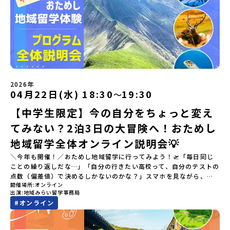
2026年
04月22日(水) 18:30
19:30
〜
【中学生限定】今の自分をちょっと変え
てみない？2泊3日の大冒険へ！おためし
地域留学全体オンライン説明会💡
＼今年も開催！／おためし地域留学に行ってみよう！🛫「毎日同じ
ことの繰り返しだな…」「自分の行きたい高校って、自分のテストの
点数（偏差値）で決めるしかないのかな？」スマホを見ながら、進
開催場所
オンライン
路にモヤモヤしているそこのあなたへ！👀テストの点数ではなく、
出演
地域みらい留学事務局
あなたの「ワクワク（＝自分軸）」で進路を選ぶ。そんな新しい選
#
オンライン
択肢が、「地域みらい留学」です。「でも、いきなり知らない土地
の高校に進学するなんて不安…」そんな人のために、2泊3日で気軽
にプチ体験できる【おためし地域留学】の魅力を凝縮したオンライ