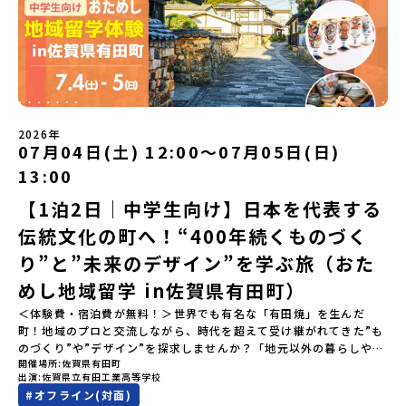
ン説明会のアーカイブ（録画）を公開中です！✨＼🔥ここがすごい！
🔥／おためし地域留学 3つのワクワク🔥🔥 ①スマホじゃわからない
「圧倒的な感動」！教科書を読むだけじゃわからない、その地域な
らではの大自然や歴史を「五感」でフル体験！カヌーに乗ったり、
伝統文化に触れたり、本物の冒険が待っています！🔥 ②「初めまし
て」が「一生の友達」に変わる！全国から「新しいことに挑戦した
い！」「今の自分を変えたい！」と思っている同世代の中学生が大
集合！地元の高校生と一緒にご飯を食べて語り合えば、たった数日
2026年
で最高の仲間になる！🔥 ③宿泊費・体験費はなんと【無料】！親元
07月04日(土) 12:00〜07月05日(日)
を離れる初めての一人旅でも大丈夫。頼れるスタッフがしっかりサ
13:00
ポートするので安心・安全です！ーーーーーーーーーーーーーーー
ーーーーーーーーー📺 全体オンライン説明会（アーカイブ配信）
【1泊2日｜中学生向け】日本を代表する
2026年4月22日に開催された説明会の録画をご覧いただけます。こ
伝統文化の町へ！“400年続くものづく
の動画を見れば、あなたの「なんとなく不安」が「絶対に行ってみ
たい！」に変わるはず💡お家からリラックスして視聴してみてくだ
り”と”未来のデザイン”を学ぶ旅（おた
さいね😊▶︎全体説明会のアーカイブはこちら（アーカイブを視聴す
る）YouTube：https://youtu.be/Yt8nd04aNgA?
めし地域留学 in佐賀県有田町）
si=e5erbspvwz5O8_uF【アーカイブ内容】・おためし地域留学の
＜体験費・宿泊費が無料！＞世界でも有名な「有田焼」を生んだ
魅力・メリット・2026年度、日本全国20以上の対象地域について・
町！地域のプロと交流しながら、時代を超えて受け継がれてきた”も
安心のサポート体制・質疑応答※各地域の詳細なプログラムは、以
のづくり”や”デザイン”を探求しませんか？「地元以外の暮らしや文
下の【STEP2】個別説明会にて紹介しています。ーーーーーーーー
開催場所
佐賀県有田町
化が気になる。いつか留学してみたい！」「豊かな自然と伝統文
ーーーーーーーーーーーーーーーー💡疑問も不安もワクワクに変え
出演
佐賀県立有田工業高等学校
化、町並みに興味がある！」「ものづくりやきれいなデザインが好
る！2つのステップ知りたいことに合わせて、2つの説明会をご活用
#
オフライン(対面)
き！」そんな中学生のみなさんにおすすめ！「おためし地域留学体
ください！【STEP1】全体オンライン説明会の視聴（☆上の動画で