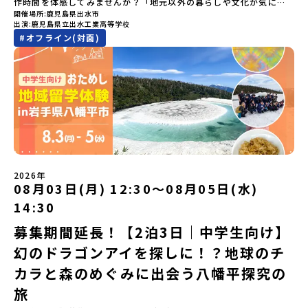
作時間を体感してみませんか？「地元以外の暮らしや文化が気にな
変更はできません。お申込時は、メールアドレスの入力間違いにご
につかって楽しむことができます🎵大樹高校は、農業から宇宙まで
行代金に含まれる費用のうち、以下の内容が無料となります・宿泊
開催場所
鹿児島県出水市
る。いつか留学してみたい！」「自分の進学や将来の可能性をもっ
注意ください。・宿泊について１室に複数(同性2～4名程度)で宿泊
「町のぜんぶが教科書」！大樹高校の学びは、ただ教室の机に座っ
出演
鹿児島県立出水工業高等学校
費（2泊分）・プログラム内のアクティビティ・体験費用・一部の食
とひらきたい！」「ものづくりや工業高校に興味がある！」そんな
いただく予定です。・食事アレルギー対応について個別の詳細なア
ているだけではありません！農業や漁業から、最先端の宇宙科学ま
#
オフライン(対面)
事代※以下の費用は参加者のご負担となります・集合場所までの往
中学生のみなさんにおすすめ！「おためし地域留学」は、日本全国
レルギー対応希望にはお応えしかねる場合がございます。対応が必
で「町のぜんぶが教科書」 です。先輩たちは「地域探究」の授業
復交通費・お土産代や自由時間の個人飲食費などの個人的費用【募
約200の高校と連携し、地域の枠を超えて学校生活を送る「地域みら
要な場合は必ず事前にご相談ください。・参加取消や急遽参加でき
や、放課後の「地域探究サークル」を通して、学校の外へどんどん
集人数】最大10名（お申し込み多数の場合は抽選の上決定）【参加
い留学」をプチ体験できるプログラムです。はじめてのひとり旅で
なくなった場合について参加決定後の参加お取り消しはご遠慮下さ
飛び出し町の人たちと一緒にリアルな課題解決にチャレンジしてい
者決定】お申し込み多数の場合は、締め切り後1週間を目途に当落結
も安心！現地でもスタッフがしっかりとサポートいたします。今回
い。やむを得ないお取り消しの場合はお早めに事務局までご連絡く
ます。そんな先輩たちとの交流がきっと「未来の自分」のヒントが
果をご連絡いたします。【申し込み受付締切】4月30日(木)12：00
のフィールドは「鹿児島県 出水市（いずみし）出水工業高校」出水
ださい。・キャンセルポリシーやむを得ない参加お取り消しの場
見つかるはず！ あたたかい町の人たちや先輩たちとの出会いが待っ
から 5月14日(木) 12：00まで疑問も不安もワクワクに変える！「お
市（いずみし）は、鹿児島県の玄関口にあるまち。ここでしか見ら
合、以下のルールに沿って対応させていただきます。ご了承くださ
ている北海道大樹町へ、あなたの世界をグッと広げる特別な旅に出
ためし地域留学」ステップアップ説明会プログラムの内容を詳しく
れない景色と、地元の人たちがずっと大切にしてきたものがありま
い。プログラム開催日の前日＜7月3日＞から、【キャンセルのご連
発しませんか？ 体験のおすすめポイント体験プログラム内容（予
知りたい方や、お申し込みを迷われている方向けにZoomでのオン
す。400年前から続く「武士の道」を歩く昔、武士たちがまちを守る
絡日：お支払いいただく旅行代金】・21日目にあたる日以前：無
定）＜１日目＞（PM）「オリエンテーション・自己紹介ワーク」
ライン配信を行います。知りたい情報のレベルに合わせて、以下の2
ために築いた「出水麓（いずみふもと）武家屋敷群」。今も残る約
料・20日目-8日目：20％・7日目-2日目：30％・プログラム開始日
「大樹町の自然を満喫」 -先人の知恵と夢を体験「砂金堀」 -川
つのステップをご活用ください。【STEP 1】全体オンライン説明会
150軒のお屋敷のほとんどに、今も人が住んでいます。400年前の武
の前日：40％・プログラム開始日当日：50％・ご連絡無しでの不参
遊び「1日を振り返るーみんなで体験シェア」＜2日目＞（AM）「大
（アーカイブ動画を公開中！）〜まずは「おためし地域留学」を知
士が歩いた道を、自分の足で歩く。まるで、まち全体がタイムカプ
加またはプログラム開始後の解除：100％・催行中止について天候な
樹高校見学・寮見学」 -大樹高校の特徴を知る学校体験 -高校生
2026年
りたい方へ〜日本全国20以上の地域から選んで参加できる「おため
セル。真っ青な海へダイブ！目の前に広がる八代海（やつしろか
08月03日(月) 12:30〜08月05日(水)
どの状況等によって開催を見合わせる可能性があります。その場合
との対話「大樹町の魅力を体験①」 -大樹町ならではのランチ＆ス
し地域留学」の魅力を凝縮したアーカイブ動画をご覧いただけま
い）は穏やかなリアス式海岸。海に沈む夕日は一生に一度は見てお
は原則、開催日1週間前までにご連絡いたします。又、最少催行人数
イーツ（PM）「大樹町の魅力を体験②」 -大樹町宇宙交流センタ
14:30
す。初めての一人旅への不安や、事務局のサポート体制、安全面に
きたい景色です。出水工業高校は、「建築科」と「機械電気科」の2
に達しなかった場合は、開催日3週間前までに催行中止の旨をメール
ーSORA見学 -モデルロケットを飛ばしてみよう！「みんなで
ついても詳しく解説しています。🎬 [アーカイブ動画を視聴す
つの学科。金属加工、電気工作、建物のデザインにチャレンジでき
にてご連絡いたします。・よくあるご質問その他、よくあるご質問
BBQ」 -さらに仲間や地元の高校生、町の大人たちと交流＜3日目
募集期間延長！【2泊3日｜中学生向け】
る]YouTube：https://youtu.be/Yt8nd04aNgA?
る環境。「高校生ものづくりコンテスト」の木材加工部門で九州大
についてはこちらをご確認ください。運営団体について＜プログラ
＞（AM）「3日間の振り返りワーク」 -みんなで振り返り対話「牧
si=e5erbspvwz5O8_uF【STEP 2】平取町プログラム説明会〜
幻のドラゴンアイを探しに！？地球のチ
会2位に輝くなど、先輩たちの実力はホンモノ！この旅では自分の手
ム主催：一般財団法人地域・教育魅力化プラットフォーム＞「意志
場の舞台裏。フィールドワーク」 -牧場見学・搾乳体験・動物と触
「平取町」の内容を具体的に深掘りしたい方へ〜全体説明を聞いた
でモノをつくる時間を体験。金属を削ったり、電気を組んだり、木
ある若者にあふれる持続可能な地域・社会をつくる」というビジョ
れ合おう「ランチ/お土産タイム」（PM） 14：00頃プログラム終
カラと森のめぐみに出会う八幡平探究の
うえで、「平取町では具体的に何をするの？」「どんな町なの？」
で形をつくったり。プロの機械にさわれる高校で&quot;自分の手
ンを掲げ、2017年3月に島根県に設立した教育事業団体です。日本
了-とかち帯広空港には15：00頃に到着予定です。※天候の状況や参
という疑問にお答えする説明会です。平取町ならではの豊かな文化
&quot;でモノづくりにチャレンジ。夜には自分だけの「竹灯籠（た
旅
全国約200の高校と連携しながら、中学卒業後に地域の枠を越えて生
加人数によってプログラムを変更する場合がございます。参加概要
や、2泊3日のプログラムの中身をたっぷりとお伝えします。日
けとうろう）」を作って灯りをともします。真っ青な海に思いっき
徒一人ひとりの夢や価値観に合った地域・学校で1〜3年間過ごすこ
【開催場所】北海道大樹町（たいきちょう）【実施日程】7月28日