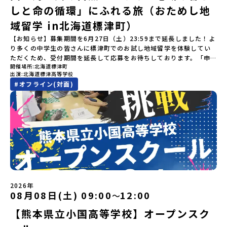
学」の全体像や魅力について、説明会を開催しました。中学生一人
幡平市にある「松川地熱発電所」は、日本で初めて「地球のチカラ
しと命の循環」にふれる旅（おためし地
後の内容変更はできません。お申込時は、メールアドレスの入力間
自由時間の個人飲食費などの個人的費用【募集人数】最大10名（お
での参加にあたり、保護者様が特に気になる「安全面」や「事務局
を電気に変えた」場所！八幡平の地下からわき出す蒸気をそのまま
違いにご注意ください。・宿泊について１室に複数(同性2～4名程
申し込み多数の場合は抽選の上決定）【参加者決定】お申し込み多
のサポート体制」についても詳しく解説しています。ぜひ、ご自宅
域留学 in北海道標津町）
電気に変える「地球・自然にやさしい最先端のエネルギー」を生み
度)で宿泊いただく予定です。・食事アレルギー対応について個別の
数の場合は、締め切り後1週間を目途に当落結果をご連絡いたしま
からお気軽にご視聴ください。🎬 [アーカイブ動画を視聴す
出す挑戦をしてきた町です。今回のプログラムでは、この松川地熱
詳細なアレルギー対応希望にはお応えしかねる場合がございます。
す。【申し込み受付期間】6月1日(月)12：00 から 6月15日(月)
【お知らせ】募集期間を6月27日（土）23:59まで延長しました！よ
る]YouTube：https://youtu.be/Yt8nd04aNgA?
発電所から吹き出す地熱蒸気を使った「アート体験」をすることが
対応が必要な場合は必ず事前にご相談ください。・参加取消や急遽
12：00まで疑問も不安もワクワクに変える！「おためし地域留学」
り多くの中学生の皆さんに標津町でのお試し地域留学を体験してい
si=e5erbspvwz5O8_uF 【STEP 2】大樹町プログラム説明会〜
できます。世界でここだけ！地球のチカラを使った幻想的なグラデ
参加できなくなった場合について参加決定後の参加お取り消しはご
ステップアップ説明会プログラムの内容を詳しく知りたい方や、お
ただくため、受付期間を延長して応募をお待ちしております。「申
「大樹町」の内容を具体的に深掘りしたい方へ〜全体説明を聞いた
ーションのアートづくりをぜひ体験してみてください！さらに八幡
遠慮下さい。やむを得ないお取り消しの場合はお早めに事務局まで
開催場所
北海道標津町
申し込みを迷われている方向けにZoomでのオンライン配信を行い
し込みのタイミングを逃してしまった」という方も、この機会にぜ
うえで、「大樹町では具体的に何をするの？」「どんな町なの？」
平市は自然（山）の恵みを生かした料理がとても美味しい地域で
出演
北海道標津高等学校
ご連絡ください。・キャンセルポリシーやむを得ない参加お取り消
ます。知りたい情報のレベルに合わせて、以下の2つのステップをご
ひ一歩踏み出してみませんか？※都合により締め切りを早める場合
という疑問にお答えする説明会です。大樹町ならではの豊かな文化
す。みなさんの地元の味とは違う「岩手の郷土料理」を味わって楽
#
オフライン(対面)
しの場合、以下のルールに沿って対応させていただきます。ご了承
活用ください。【STEP 1】全体オンライン説明会（アーカイブ動画
がございます。お早目にご応募ください！-------奨学金のお知らせ-
や、2泊3日のプログラムの中身をたっぷりとお伝えします。日
しんでください🎵今回はこの大自然や文化が魅力的な八幡平市で、
ください。プログラム開催日の前日＜7月17日＞から、【キャンセル
を公開中！）〜まずは「おためし地域留学」を知りたい方へ〜日本
------＼返還不要・3年間最大72万／💡北海道の高校留学に【毎月2
時： 5月13日(水) 19：00〜19：40内 容： 大樹町ってどんなとこ
日本全国から集まる中学生や「平舘（たいらだて）高校」の高校生
のご連絡日：お支払いいただく旅行代金】・21日目にあたる日以
全国20以上の地域から選んで参加できる「おためし地域留学」の全
万円】の給付型奨学金～夢に向かって一歩踏み出す、あなたの未来
ろ？プログラム詳細解説、質疑応答お申し込み：https://c-
と一緒にさまざまなアクティビティを体験していただきます。他に
前：無料・20日目-8日目：20％・7日目-2日目：30％・プログラム
体像や魅力について、説明会を開催しました。中学生一人での参加
を応援！～ 詳細・条件はこちらから-----------------------------
mirai.jp/events/002112お気軽にどうぞ！「はじめての一人旅だ
はないスペシャルな魅力がギュッと詰まった岩手県八幡平市で五感
開始日の前日：40％・プログラム開始日当日：50％・ご連絡無しで
にあたり、保護者様が特に気になる「安全面」や「事務局のサポー
----＜体験費・宿泊費が無料！＞一万年前から続く自然と人の暮らし
けど大丈夫？」「どんな体験ができるの？」そんな保護者様の不安
を使いながら、まちの魅力を一緒に探究してみませんか？地域と一
の不参加またはプログラム開始後の解除：100％・催行中止について
ト体制」についても詳しく解説しています。ぜひ、ご自宅からお気
が今も残る町！広大な自然と生き物とともに生きる豊かさに触れ、
や、中学生のみなさんの素朴な疑問にスタッフが直接お答えしま
体になり「開拓者精神」を育む！「平舘（たいらだて）高校」と
天候などの状況等によって開催を見合わせる可能性があります。そ
軽にご視聴ください。🎬 [アーカイブ動画を視聴する]YouTube：
まちの暮らしを一緒に体験してみませんか？「地元以外の地域の暮
す。チャットでの質問も可能ですので、ぜひご自宅からリラックス
は？今回のプログラムを一緒に過ごしてくれる高校生は「平舘（た
の場合は原則、開催日1週間前までにご連絡いたします。又、最少催
https://youtu.be/Yt8nd04aNgA?si=e5erbspvwz5O8_uF
らしが気になる。いつか留学してみたい！」「大自然と生き物が好
してご参加ください。▼お申し込み前に必ずご確認ください・参加
いらだて）高校」の生徒たち。この高校の特徴は「地域と一体にな
行人数に達しなかった場合は、開催日3週間前までに催行中止の旨を
【STEP 2】出水市・出水工業高校プログラム説明会〜「出水市・出
き！興味がある！」「自分の進学や将来の可能性をもっとひらきた
規約への同意プログラムへの参加申し込みいただく前に、「お申し
った探究教育」と「自分で考えて動くチカラを大切にしている」こ
メールにてご連絡いたします。・よくあるご質問その他、よくある
水工業高校」の内容を具体的に深掘りしたい方へ〜全体説明を聞い
い！」そんな中学生のみなさんにおすすめ！「おためし地域留学体
込みに関する各規約」への同意が必須となります。ご確認くださ
と。地元の地熱発電や観光などの産業や文化のテーマで、生徒たち
ご質問についてはこちらをご確認ください。運営団体について＜プ
たうえで、「出水市では具体的に何をするの？」「どんな町な
験」は、日本全国約200の高校と連携し、地域の枠を超えて学校生活
い。・抽選による参加者決定についてお申込みいただいた方の中か
2026年
自身が「探究プロジェクト」を企画し取り組むユニークな高校で
ログラム主催：一般財団法人地域・教育魅力化プラットフォーム＞
の？」という疑問にお答えする説明会です。出水市ならではの豊か
を送る「地域みらい留学」をプチ体験できるプログラムです。はじ
08月08日(土) 09:00
12:00
ら抽選の上、締め切り日から1週間を目途に、お申し込み時に記入い
〜
す。机の上で勉強するだけではない、実践的な探究やフィールドワ
「意志ある若者にあふれる持続可能な地域・社会をつくる」という
な文化や、2泊3日のプログラムの中身をたっぷりとお伝えします。
めてのひとり旅でも安心！現地でもスタッフがしっかりとサポート
ただいたメールアドレス宛に「当選／落選メール」をお送りいたし
ークを楽しむことができます。今回は、そんなエネルギッシュに活
ビジョンを掲げ、2017年3月に島根県に設立した教育事業団体で
【熊本県立小国高等学校】オープンスク
日 時： 6月9日日(水)19:00-19:45内 容： 出水市ってどんなとこ
いたします。今回のフィールドは「北海道 標津町（しべつちょ
ます。当選者は、メールに記載された「当選確認フォーム」に３日
躍する高校生と一緒に交流したり対話をしながら、町の文化・料理
す。日本全国約200の高校と連携しながら、中学卒業後に地域の枠を
ろ？プログラム詳細解説、質疑応答お申し込み：https://c-
う）」北海道の東に位置する標津町（しべつちょう）は人口 約
以内に回答いただき、確認フォームの提出をもって参加確定とさせ