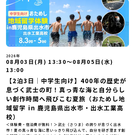
（PM）「オリエンテーション・自己紹介ワーク」「高校生企画①-
ろ？、プログラム詳細解説、質疑応答お申し込み：https://c-
同時に、「宇宙に一番近い町」として航空宇宙産業の誘致を進める
遊び編-」 -平取高校生と仲を深める「びらとりの歴史・文化を知
mirai.jp/events/068058お気軽にどうぞ！「はじめての一人旅だ
ユニークな顔を持っています 。見上げるほど大きな山々が連なる
る！アイヌ文化フィールドワーク」 -アイヌ文化博物館でアイヌ文
けど大丈夫？」「どんな体験ができるの？」そんな保護者様の不安
「日高山脈（ひだかさんみゃく）」の絶景！牛たちがのんびりと過
化を理解する -アイヌ伝統文化を感じるアクティビティ「1日を振
や、中学生のみなさんの素朴な疑問にスタッフが直接お答えしま
ごす放牧地や、海が見える珍しい温泉。日本一の清流に選ばれたこ
り返るーみんなで体験シェア」＜2日目＞（AM）「平取高校見学・
す。チャットでの質問も可能ですので、ぜひご自宅からリラックス
ともある「歴舟川（れきふねがわ）」。 他の地域では見ることので
寮見学」 -平取高校の特徴を知る学校体験 -在校生との対話「高
してご参加ください。▼お申し込み前に必ずご確認ください・参加
きない圧倒的スケールの自然と、新しい産業が交差する瞬間を肌で
校生企画②-町の紹介編-」 -ビンゴをしながら町を知ろう！（PM）
規約への同意プログラムへの参加申し込みいただく前に、「お申し
体感できる町です。北の大地で脈々と受け継がれる 「フロンティア
「自然と農を感じる！農業アクティビティ」 -平取特産の「びらと
込みに関する各規約」への同意が必須となります。ご確認くださ
スピリッツ」を体感！ 「フロンティアスピリッツ（開拓者精神）」
りトマト」農家体験！ -想いを持って仕事をする大人との交流会
い。・抽選による参加者決定についてお申込みいただいた方の中か
は、大樹町の開拓時代から人々の間で大切に受け継がれてきた精神
「みんなでBBQディナー」 -さらに仲間や地元の高校生、町の大人
2026年
ら抽選の上、締め切り日から1週間を目途に、お申し込み時に記入い
です。どんな困難な状況にも真っ向から立ち向かい、未知の領域へ
08月03日(月) 13:30〜08月05日(水)
たちと交流＜3日目＞（AM）「アイヌが愛した森を散策するフィー
ただいたメールアドレス宛に「当選／落選メール」をお送りいたし
夢を追って挑戦し続ける姿勢や、手つかずの大自然の中で一攫千金
ルドワーク」「3日間の振り返りワーク」 -みんなで振り返り対話
ます。当選者は、メールに記載された「当選確認フォーム」に３日
の夢を抱いて熱中した「砂金掘り」、自らの手で広大な大地を切り
13:00
「ランチ/お土産タイム」（PM） 13：30頃プログラム終了-新千歳
以内に回答いただき、確認フォームの提出をもって参加確定とさせ
拓いてきた農業や漁業の歴史など、夢を追う人々が集まる他の町に
空港には15：00頃に到着予定です。※天候の状況や参加人数によっ
【2泊3日｜中学生向け】400年の歴史が
ていただきます。当選確認フォームの期日までにご回答いただけな
はない風土が存在します。大樹町では、このフロンティアスピリッ
てプログラムを変更する場合がございます。参加概要【開催場所】
い場合は、当選を取り消しとさせていただきます。当選取り消しが
ツが現在、「北海道の小さな町から宇宙を目指す」という新たな夢
息づく武士の町！真っ青な海と自分らし
北海道平取町（びらとりちょう）【実施日程】7月18日(土)～7月20
あった場合は、繰り上げ当選者へご連絡させていただきます。登録
へと繋がっています。 「宇宙版シリコンバレー」の実現を目指し、
日(月祝)※参加が確定した方には6月3日(水) 18：30～20：00に
メールアドレスの変更をご希望の場合は下記の地域みらい留学公式
国内外の宇宙関連企業が集まる宇宙港「北海道スペースポート」の
い創作時間へ飛びこむ夏旅（おためし地
「参加者向け事前オンライン研修」をご案内する予定です。必ず参
LINEよりご連絡をお願いします。※受信制限設定をしていると、通
整備が進められています。 この未来への挑戦の精神は、民間企業に
域留学 in 鹿児島県出水市・出水工業高
加をお願いします。【集合場所・時間】7月18日(土) 12：00 新千歳
知メールをお受け取りいただけません。その場合は、
よる日本初のロケット打ち上げ成功という形で実を結び、世界有数
空港※12：00までに新千歳空港に到着する便で手配ください。【解
「@miratabi.jp」からのメールを受信できるよう設定をお願いいた
のロケット発射場の適地として全国・アジア各国からも大きな注目
校）
散場所・時間】7月20日(祝月) 15：00頃 新千歳空港※16：00以降
します。※結果に関する個別のお問合せにはお答えしておりません
を集めています 今回は、そんな大樹町の過去から未来へ繋がるフロ
に新千歳空港を出発する便で手配ください。【対象】中学2年生、中
＜体験費・宿泊費が無料！＞武士（さつま）の誇りが息づく出水
ので、ご了承ください。・お申し込みについてお申込はお一人様1回
ンティアスピリッツに触れるアクティビティへ出発！農業からロケ
学3年生【宿泊先】ゲストハウス ヤント※ドミトリータイプの2段ベ
市！夏の真っ青な海に思いっきり飛び込んで、自分を研ぎ澄ます創
限りです。PC・スマートフォンからお申込ください。申込後の内容
ットまで本物の現場を体感し、他では味わえない体験を五感をフル
ッド（1室2～4名）で宿泊いただく予定です。【旅行代金】無料※旅