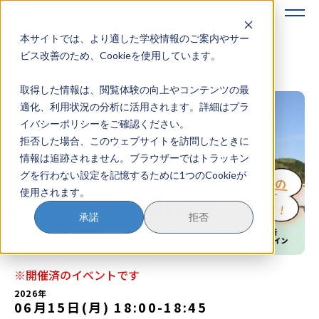
本サイトでは、より適した学校情報のご案内やサー
地域みらい留学のすすめかた
ビス改善のため、Cookieを使用しています。
取得した情報は、閲覧体験の向上やコンテンツの最
地域みらい留学とは
適化、利用状況の分析に活用されます。詳細はプラ
イバシーポリシーをご確認ください。
学校を探す
拒否した場合、このウェブサイトを訪問したときに
情報は追跡されません。ブラウザーではトラッキン
イベントを探す
グを行わない設定を記憶するために1つのCookieが
使用されます。
おためし地域留学
承諾
拒否
マガジン
奨学金について
※開催済のイベントです
2026年
06月15日(月) 18:00
-
18:45
？
イベント参加方法