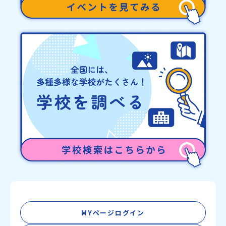
めとした、教育事業や地域活性モデルをつくり続けています。名
称：一般財団法人地域・教育魅力化プラットフォーム設 立：2017
年3月代表者：岩本 悠所在地：〒690-0842 島根県松江市東本町二
丁目25-6 みらいBASE2階 その他所在地公式HP：http://c-
platform.or.jp/お問い合わせ先担当：小川・小原E-mail：
info@miratabi.jp「おためし地域留学体験」のプログラム開催情報
を公式LINEにて配信中！ぜひご登録ください♪地域みらい留学公式
LINE
MYページログイン