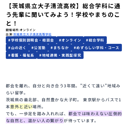
【茨城県立大子清流高校】総合学科に通
会員登録
MYページログイン
う先輩に聞いてみよう！学校やまちのこ
と！
開催場所
オンライン
出演
茨城県立大子清流高等学校
#
学校個別説明会・相談会
#
オンライン
#
総合学科
#
山の近く
#
公営塾
#
まちなか
#
めずらしい学科・コース
#
看護・福祉系
#
地域連携・実践型探究
都会を離れ、自分と向き合う3年間。”近くて遠い”地域み
らい留学。
茨城県の最北部、
自然豊かな大子町
。 東京駅からバスで1
本
意外と近い
場所。
でも、一歩足を踏み入れれば、
都会では味わえない圧倒的
な自然と、温かい人の繋がり
が待っています。