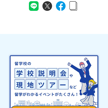
スの入力間違いにご注意ください。・宿泊について１室に複数(同性
をすればいいかのスケジュール感がわかる。👪こんな方におすすめ
や地域活性モデルをつくり続けています。名 称：一般財団法人地
2～4名程度)で宿泊いただく予定です。・食事アレルギー対応につい
現地訪問したい学校の候補はあるが、優先順位が決められていない
域・教育魅力化プラットフォーム設 立：2017年3月代表者：岩本
て個別の詳細なアレルギー対応希望にはお応えしかねる場合がござ
オープンスクールの申し込み方や、何を見てくればいいかわからな
悠所在地：〒690-0842 島根県松江市東本町二丁目25-6 みらい
います。対応が必要な場合は必ず事前にご相談ください。・参加取
い高校進学に向けて、具体的に動き出したい保護者として、子どもと
BASE2階 その他所在地公式HP：http://c-platform.or.jp/お問い
消や急遽参加できなくなった場合について参加決定後の参加お取り
どんな視点で学校選びを進めればいいか知りたい👪推奨参加対象者
合わせ先担当：小川・小原E-mail：info@miratabi.jp「おためし
消しはご遠慮下さい。やむを得ないお取り消しの場合はお早めに事
現地訪問を検討している中学生・保護者志望校の候補をある程度し
地域留学体験」のプログラム開催情報を公式LINEにて配信中！ぜひ
務局までご連絡ください。・キャンセルポリシーやむを得ない参加
ぼりつつある方動画視聴前に紙とペンをお持ちいただけると幸いで
ご登録ください♪地域みらい留学公式LINE
お取り消しの場合、以下のルールに沿って対応させていただきま
す。この配信を終える頃には、「まず〇〇高校のオープンスクール
す。ご了承ください。プログラム開催日の前日＜8月3日＞から、
に申し込もう」と、次の一手が見えている状態になっているはずで
【キャンセルのご連絡日：お支払いいただく旅行代金】・21日目に
す。現地訪問の前に、ぜひ一度参加してみてください🌟
あたる日以前：無料・20日目-8日目：20％・7日目-2日目：30％・
プログラム開始日の前日：40％・プログラム開始日当日：50％・ご
連絡無しでの不参加またはプログラム開始後の解除：100％・催行中
止について天候などの状況等によって開催を見合わせる可能性があ
ります。その場合は原則、開催日1週間前までにご連絡いたします。
又、最少催行人数に達しなかった場合は、開催日3週間前までに催行
中止の旨をメールにてご連絡いたします。・よくあるご質問その
他、よくあるご質問についてはこちらをご確認ください。運営団体
について＜プログラム主催：一般財団法人地域・教育魅力化プラッ
トフォーム＞「意志ある若者にあふれる持続可能な地域・社会をつ
くる」というビジョンを掲げ、2017年3月に島根県に設立した教育
事業団体です。日本全国約200の高校と連携しながら、中学卒業後に
地域の枠を越えて生徒一人ひとりの夢や価値観に合った地域・学校
で1〜3年間過ごすことができるシステム「地域みらい留学」をはじ