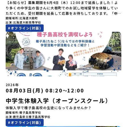
住民族である「アイヌ民族」によって大切に育まれてきた文化で
グラム内のアクティビティ・体験費用・一部の食事代*以下の費用は
【お知らせ】募集期間を6月4日（木）12:00まで延長しました！よ
す。日本語とは異なる響きを持つ「アイヌ語」や、自然界のあらゆ
参加者のご負担となります・集合場所までの往復交通費・お土産代
り多くの中学生の皆さんに大樹町でのお試し地域留学を体験してい
る物に「魂」が宿ると考える「精神文化」、祭りや家庭での行事な
や自由時間の個人飲食費などの個人的費用【募集人数】最大5名（お
ただくため、受付期間を延長して応募をお待ちしております。「申
どに踊られる「古式舞踊」、独特の文様による刺繍（ししゅう）、
開催場所
北海道大樹町
申し込み多数の場合は抽選の上決定）【参加者決定】お申し込み多
し込みのタイミングを逃してしまった」という方も、この機会にぜ
木彫り等の工芸など、ユニークな文化が存在します。アイヌ文化で
出演
北海道大樹高等学校
数の場合は、締め切り後1週間を目途に当落結果をご連絡いたしま
ひ一歩踏み出してみませんか？※都合により締め切りを早める場合
は、人間のまわりに存在する生き物や自然のチカラ、暮らしの道具
#
オフライン(対面)
す。【申し込み受付期間】5月7日(木)12：00 から 5月21日(木)
がございます。お早目にご応募ください！-------------------------
のうち、人間にとって大切な役割を持っているものを「カムイ」と
12：00まで疑問も不安もワクワクに変える！「おためし地域留学」
-------------------＼返還不要・3年間最大72万／💡北海道の高校留
呼んでいます。いつも自分たちを見守ってくれているもの、例え
ステップアップ説明会プログラムの内容を詳しく知りたい方や、お
学に【毎月2万円】の給付型奨学金～夢に向かって一歩踏み出す、あ
ば、身近な動植物や、暮らしに欠かせない火、水、風、そして雄大
申し込みを迷われている方向けにZoomでのオンライン配信を行い
なたの未来を応援！～ 詳細・条件はこちらから------------------
な山や川などもすべて「カムイ」です。この文化と精神性をテーマ
ます。知りたい情報のレベルに合わせて、以下の2つのステップをご
--------------------------ーーーーーーーーーーーーーーーーーー
にした大人気マンガ「ゴールデンカムイ」は、累計3000万部以上販
活用ください。【STEP 1】全体オンライン説明会〜まずは「おため
ーーーーーーーーーーーーーー＜体験費・宿泊費が無料！＞民間ロ
売され、2026年3月に映画の続編も公開されるなど注目を集めてい
し地域留学」を知りたい方へ〜日本全国20以上の地域から選んで参
ケットの打ち上げ成功で話題になった町！ 北海道の「宇宙版シリコ
ます。今回は、平取町の中でもアイヌ文化に触れることのできる
加できる「おためし地域留学」の全体像や魅力について、説明会を
ンバレー」を目指す大樹町で、最先端テクノロジーとどこまでも続
「二風谷（にぶたに）コタン」へ出発！アイヌの家や暮らし、食な
開催しました。中学生一人での参加にあたり、保護者様が特に気に
く大自然を肌で感じてみませんか？「地元以外の地域の暮らしが気
どを体感することができます。ぜひ現地で味わってみてください
なる「安全面」や「事務局のサポート体制」についても詳しく解説
になる。いつか留学してみたい！」「自分の進学や将来の可能性を
🎵（写真撮影：志鎌康平）未来の自分をイメージする。地元の高校
しています。ぜひ、ご自宅からお気軽にご視聴ください。▶︎ [アーカ
もっとひらきたい！ 」「自然が好きでもっと触れてあそびたい！」
2026年
生との特別な交流この旅の大きな魅力は、地元の「平取高校」の先
イブ動画を視聴する]YouTube：
そんな中学生のみなさんにおすすめ！「おためし地域留学体験」
08月03日(月) 08:20
12:00
〜
輩たちと過ごす時間です。 ただ校舎を眺める見学ではありません。
https://youtu.be/Yt8nd04aNgA?
は、日本全国約200の高校と連携し、地域の枠を超えて学校生活を送
高校生が自ら企画したアクティビティを通じて、年の近い先輩たち
中学生体験入学（オープンスクール）
si=e5erbspvwz5O8_uF【STEP 2】有田町プログラム説明会〜
る「地域みらい留学」をプチ体験できるプログラムです。はじめて
と本音で交流することができます。魅力的な大人たちと対話をしな
「有田町」の内容を具体的に深掘りしたい方へ〜全体説明を聞いた
のひとり旅でも安心！現地でもスタッフがしっかりとサポートいた
体験入学で種子島高校の生徒になってみませんか？
がら町の歴史や「生き方」を学ぶことができ、大充実の2泊3日にな
うえで、「有田町では具体的に何をするの？」「どんな町なの？」
します。今回のフィールドは「北海道 大樹町（たいきちょう）」北
開催場所
種子島高等学校
ること間違いなし！そんなユニークな魅力がたっぷりつまった北海
という疑問にお答えする説明会です。有田町ならではの豊かな文化
海道の東部、十勝の南部に位置する大樹町（たいきちょう）。西に
出演
鹿児島県立種子島高等学校
道平取町へ、人生の可能性をひらく特別な旅に出発しませんか？体
や、2泊3日のプログラムの中身をたっぷりとお伝えします。日
日高山脈（ひだかさんみゃく）が連なり、東は太平洋に面した自然
#
オフライン(対面)
験のおすすめポイント体験プログラム内容（予定）＜1日目＞
時： 5月11日(月) 19：00〜19：40内 容： 有田町ってどんなとこ
豊かな町です。酪農を主体とした農業や漁業、林業が盛んであると