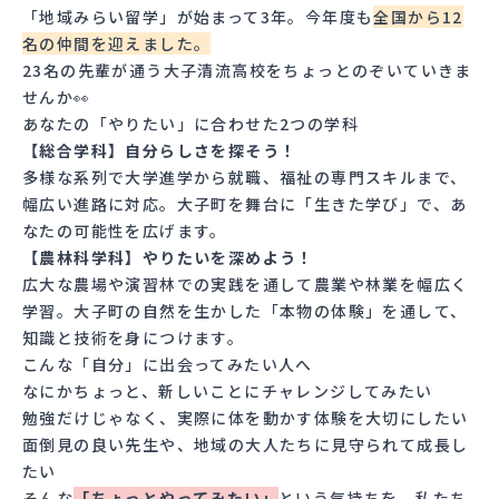
「地域みらい留学」が始まって3年。今年度も
全国から12
名の仲間を迎えました。
23名の先輩が通う大子清流高校をちょっとのぞいていきま
せんか👀
あなたの「やりたい」に合わせた2つの学科
【総合学科】自分らしさを探そう！
多様な系列で大学進学から就職、福祉の専門スキルまで、
幅広い進路に対応。大子町を舞台に「生きた学び」で、あ
なたの可能性を広げます。
【農林科学科】やりたいを深めよう！
広大な農場や演習林での実践を通して農業や林業を幅広く
学習。大子町の自然を生かした「本物の体験」を通して、
知識と技術を身につけます。
こんな「自分」に出会ってみたい人へ
なにかちょっと、新しいことにチャレンジしてみたい
勉強だけじゃなく、実際に体を動かす体験を大切にしたい
面倒見の良い先生や、地域の大人たちに見守られて成長し
たい
そんな
「ちょっとやってみたい」
という気持ちを、私たち