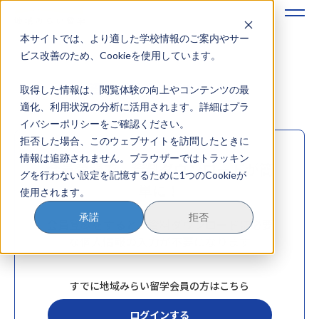
本サイトでは、より適した学校情報のご案内やサー
地域みらい留学のすすめかた
ビス改善のため、Cookieを使用しています。
資料ダウンロード
取得した情報は、閲覧体験の向上やコンテンツの最
地域みらい留学とは
適化、利用状況の分析に活用されます。詳細はプラ
イバシーポリシーをご確認ください。
学校を探す
拒否した場合、このウェブサイトを訪問したときに
情報は追跡されません。ブラウザーではトラッキン
イベントを探す
会員登録で、資料ダウンロードが簡
グを行わない設定を記憶するために1つのCookieが
単に！
使用されます。
おためし地域留学
承諾
拒否
会員登録をすると、資料ダウンロードに必要
マガジン
な個人情報の入力が不要になります
奨学金について
すでに地域みらい留学会員の方はこちら
ログインする
？
イベント参加方法