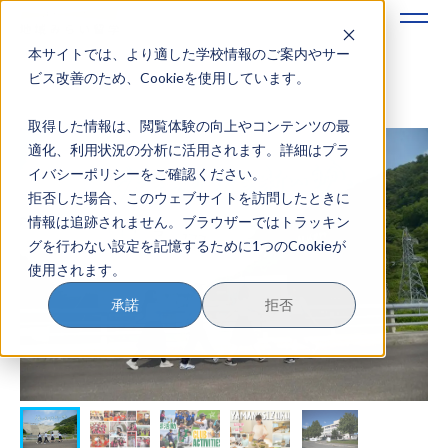
本サイトでは、より適した学校情報のご案内やサー
地域みらい留学のすすめかた
ビス改善のため、Cookieを使用しています。
取得した情報は、閲覧体験の向上やコンテンツの最
地域みらい留学とは
適化、利用状況の分析に活用されます。詳細はプラ
イバシーポリシーをご確認ください。
学校を探す
拒否した場合、このウェブサイトを訪問したときに
情報は追跡されません。ブラウザーではトラッキン
イベントを探す
グを行わない設定を記憶するために1つのCookieが
使用されます。
おためし地域留学
承諾
拒否
マガジン
奨学金について
？
イベント参加方法