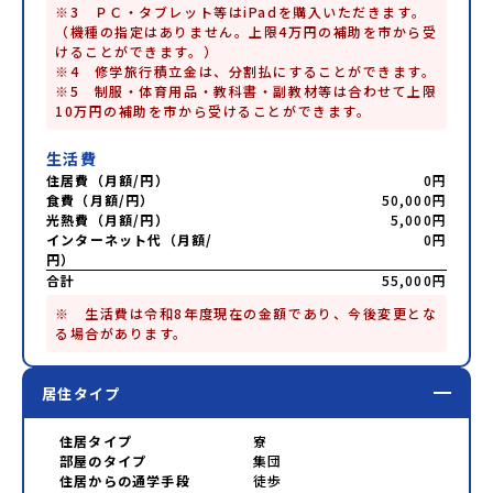
※3　ＰＣ・タブレット等はiPadを購入いただきます。
（機種の指定はありません。上限4万円の補助を市から受
けることができます。）

※4　修学旅行積立金は、分割払にすることができます。

※5　制服・体育用品・教科書・副教材等は合わせて上限
10万円の補助を市から受けることができます。
生活費
住居費（月額/円）
0円
食費（月額/円）
50,000円
光熱費（月額/円）
5,000円
インターネット代（月額/
0円
円）
合計
55,000円
※　生活費は令和8年度現在の金額であり、今後変更とな
る場合があります。
居住タイプ
住居タイプ
寮
部屋のタイプ
集団
住居からの通学手段
徒歩