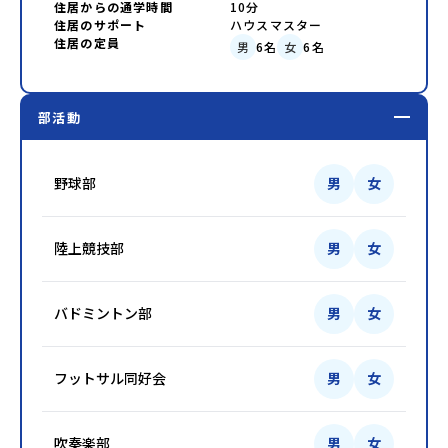
住居からの通学時間
10分
住居のサポート
ハウスマスター
住居の定員
男
6
名
女
6
名
部活動
野球部
男
女
陸上競技部
男
女
バドミントン部
男
女
フットサル同好会
男
女
吹奏楽部
男
女