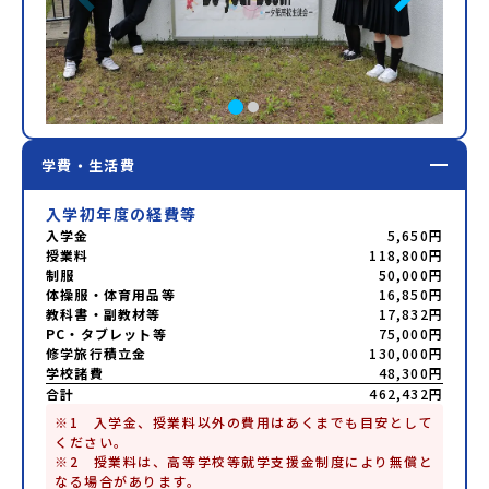
学費・生活費
入学初年度の経費等
入学金
5,650円
授業料
118,800円
制服
50,000円
体操服・体育用品等
16,850円
教科書・副教材等
17,832円
PC・タブレット等
75,000円
修学旅行積立金
130,000円
学校諸費
48,300円
合計
462,432円
※1　入学金、授業料以外の費用はあくまでも目安として
ください。

※2　授業料は、高等学校等就学支援金制度により無償と
なる場合があります。
