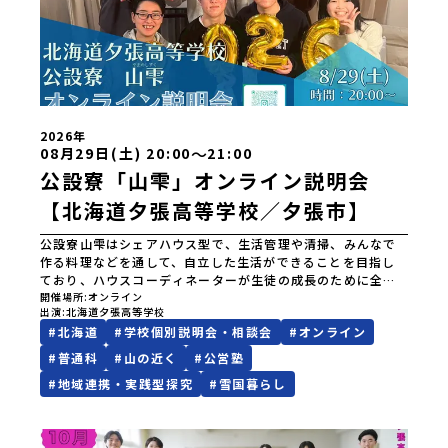
道苫前商業高等学校北海道斜里高等学校北海道湧別高等学校
北海道大空高等学校北海道平取高等学校北海道上士幌高等学
校北海道大樹高等学校北海道池田高等学校北海道白糠高等学
校北海道標津高等学校北海道羅臼高等学校北海道佐呂間高等
学校北海道雄武高等学校北海道月形高等学校 東北 青森県
立三戸高等学校青森県立名久井農業高等学校岩手県立沼宮内
高等学校岩手県立西和賀高等学校岩手県立大槌高等学校岩手
県立岩泉高等学校岩手県立種市高等学校宮城県中新田高等学
2026年
校秋田県立男鹿海洋高等学校秋田県立矢島高等学校秋田県立
〜
08月29日(土) 20:00
21:00
角館高等学校秋田県立鹿角高等学校山形県立谷地高等学校山
公設寮「山雫」オンライン説明会
形県立長井工業高等学校山形県立新庄神室産業高等学校金山
校山形県立高畠高等学校山形県立小国高等学校福島県立川俣
【北海道夕張高等学校／夕張市】
高等学校福島県立只見高等学校福島県立猪苗代高等学校福島
県立川口高等学校 関東 茨城県立大子清流高等学校 中
公設寮山雫はシェアハウス型で、生活管理や清掃、みんなで
部 新潟県立村上高等学校新潟県立佐渡高等学校新潟県立佐
作る料理などを通して、自立した生活ができることを目指し
渡総合高等学校新潟県立羽茂高等学校新潟県立加茂農林高等
ており、ハウスコーディネーターが生徒の成長のために全力
学校新潟県立国際情報高等学校石川県立能登高等学校福井県
でサポートを行っています。当日は山雫の概要や取組につい
開催場所
オンライン
立若狭高等学校長野県木曽青峰高等学校長野県白馬高等学校
出演
北海道夕張高等学校
てご紹介させていただき、参加者の皆さんのご質問にもお答
富山県立氷見高等学校静岡県立伊豆総合高等学校土肥分校静
#
北海道
#
学校個別説明会・相談会
#
オンライン
えします！沢山のご参加お待ちしております！
岡県立浜松湖北高等学校佐久間分校 近畿 五條市立西吉野
#
普通科
#
山の近く
#
公営塾
農業高等学校和歌山県立串本古座高等学校 中国・四国 島
根県立横田高等学校島根県立島根中央高等学校島根県立矢上
#
地域連携・実践型探究
#
雪国暮らし
高等学校島根県立隠岐島前高等学校岡山県立勝山高等学校
蒜山校地広島県立加計高等学校芸北分校広島県立大崎海星高
等学校愛媛県立南宇和高等学校愛媛県立宇和島南高等学校(宇