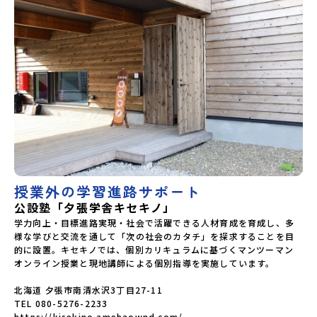
授業外の学習進路サポート
公設塾「夕張学舎キセキノ」
学力向上・目標進路実現・社会で活躍できる人材育成を育成し、多
様な学びと交流を通して「次の社会のカタチ」を探求することを目
的に設置。キセキノでは、個別カリキュラムに基づくマンツーマン
オンライン授業と現地講師による個別指導を実施しています。

北海道 夕張市南清水沢3丁目27-11

TEL 080-5276-2233

https://kisekino.amebaownd.com/