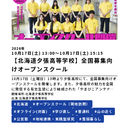
和島水産・宇南中等)愛媛県立野村高等学校愛媛県立弓削高等
学校愛媛県立上浮穴高等学校愛媛県立今治工業高等学校高知
県立嶺北高等学校高知県立四万十高等学校高知県立中村高等
学校西土佐分校高知県立高知農業高等学校 九州 佐賀県立
有田工業高等学校熊本県立小国高等学校熊本県立矢部高等学
校佐賀県立牛津高等学校鹿児島県立沖永良部高等学校鹿児島
県立志布志高等学校宮崎県立飯野高等学校宮崎県立高千穂高
等学校鹿児島県立古仁屋高等学校沖縄県立久米島高等学校私
立高校国際高等専門学校（石川県）開志国際高等学校(新潟県)
2026年
広島三育学院高等学校(広島県) ※2日目のみ参加
10月17日(土) 13:00〜10月17日(土) 15:15
【北海道夕張高等学校】全国募集向
けオープンスクール
10月17日（土曜日）13時より夕張高校にて、全国募集向けオ
ープンスクールを開催します。また、夕張高校の魅力を全国
に発信する有志生徒により結成された「やまびこアンテナ」
が当日の説明及び案内をさせていただきます！参加をご希望
開催場所
北海道夕張高等学校
出演
北海道夕張高等学校
される方は、以下の『参加申し込みフォーム（Googleフォー
#
北海道
#
オープンスクール（現地訪問）
ム）』よりお申込みください。（申込締切：10月9日（金曜
日）まで）沢山のご参加をお待ちしております。【当日の内
#
オフライン(対面)
#
学び直し
#
普通科
#
山の近く
容】・学校説明・寮説明・校舎・授業見学・個別相談（保護
#
公営塾
#
地域連携・実践型探究
#
雪国暮らし
者向け）・本校生徒との座談会（生徒向け）・寮見学（希望
者のみ）【お申込みはこちらから↓】 参加申し込みフォー