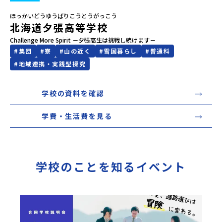
ほっかいどうゆうばりこうとうがっこう
会員登録
MYページログイン
北海道夕張高等学校
Challenge More Spirit －夕張高生は挑戦し続けます－
#
集団
#
寮
#
山の近く
#
雪国暮らし
#
普通科
#
地域連携・実践型探究
学校の資料を確認
学費・生活費を見る
学校のことを知るイベント