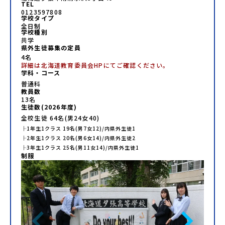
TEL
0123597808
学校タイプ
全日制
学校種別
共学
県外生徒募集の定員
4名
詳細は北海道教育委員会HPにてご確認ください。
学科・コース
普通科
教員数
13
名
生徒数(
2026
年度)
全校生徒
64
名(男
24
女
40
)
├
1年生
1
クラス
19
名(男
7
女
12
)/内県外生徒
1
├
2年生
1
クラス
20
名(男
6
女
14
)/内県外生徒
2
├
3年生
1
クラス
25
名(男
11
女
14
)/内県外生徒
1
制服