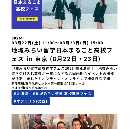
2026年
08月22日(土) 11:00〜08月23日(日) 15:00
地域みらい留学日本まるごと高校フ
ェス in 東京 (8月22日・23日)
地域みらい留学高校進学フェス2026 開催決定！！地域みらい
留学受け入れ高校が一堂に会する合同説明会イベントの開催
が決定しました！オンライン・オフラインで複数日程で開催
いたしますので、奮ってご参加ください。皆様にお会いでき
開催場所
東京流通センター第一展示場ABCDホール
出演
北海道夕張高等学校
ますことを楽しみにしております。ページ下の「申し込む」
#
北海道
#
地域みらい留学 高校進学フェス
ボタンより事前予約をお願いいたします。\ 地域みらい留学高
校進学フェス in 東京 (8月22日・23日)/日時2026年8月22日
#
オフライン(対面)
(土)11:00-17:00 8月23日(日)10:30-15:00場所東京
流通センター第一展示場ABCDホール出展校 北海道 北海道
夕張高等学校北海道松前高等学校北海道知内高等学校北海道
上ノ国高等学校北海道奥尻高等学校ニセコ国際高等学校北海
道おといねっぷ美術工芸高等学校北海道幌加内高等学校北海