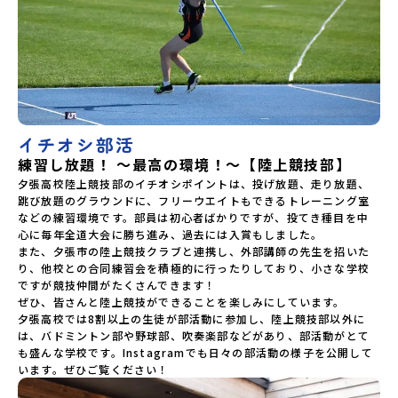
イチオシ部活
練習し放題！ ～最高の環境！～【陸上競技部】
夕張高校陸上競技部のイチオシポイントは、投げ放題、走り放題、
跳び放題のグラウンドに、フリーウエイトもできるトレーニング室
などの練習環境です。部員は初心者ばかりですが、投てき種目を中
心に毎年全道大会に勝ち進み、過去には入賞もしました。

また、夕張市の陸上競技クラブと連携し、外部講師の先生を招いた
り、他校との合同練習会を積極的に行ったりしており、小さな学校
ですが競技仲間がたくさんできます！

ぜひ、皆さんと陸上競技ができることを楽しみにしています。

夕張高校では8割以上の生徒が部活動に参加し、陸上競技部以外に
は、バドミントン部や野球部、吹奏楽部などがあり、部活動がとて
も盛んな学校です。Instagramでも日々の部活動の様子を公開して
います。ぜひご覧ください！