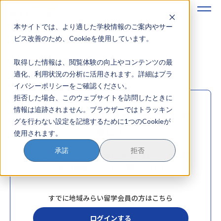
本サイトでは、より適した学校情報のご案内やサー
地域みらい留学のすすめかた
ビス改善のため、Cookieを使用しています。
資料ダウンロード
取得した情報は、閲覧体験の向上やコンテンツの最
地域みらい留学とは
適化、利用状況の分析に活用されます。詳細はプラ
イバシーポリシーをご確認ください。
学校を探す
拒否した場合、このウェブサイトを訪問したときに
情報は追跡されません。ブラウザーではトラッキン
イベントを探す
会員登録で、資料ダウンロードが簡
グを行わない設定を記憶するために1つのCookieが
単に！
使用されます。
おためし地域留学
承諾
拒否
会員登録をすると、資料ダウンロードに必要
マガジン
な個人情報の入力が不要になります
奨学金について
すでに地域みらい留学会員の方はこちら
ログインする
？
イベント参加方法