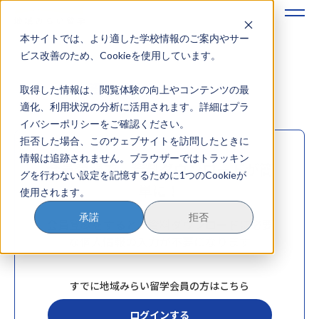
本サイトでは、より適した学校情報のご案内やサー
地域みらい留学のすすめかた
ビス改善のため、Cookieを使用しています。
資料ダウンロード
取得した情報は、閲覧体験の向上やコンテンツの最
地域みらい留学とは
適化、利用状況の分析に活用されます。詳細はプラ
イバシーポリシーをご確認ください。
学校を探す
拒否した場合、このウェブサイトを訪問したときに
情報は追跡されません。ブラウザーではトラッキン
イベントを探す
会員登録で、資料ダウンロードが簡
グを行わない設定を記憶するために1つのCookieが
単に！
使用されます。
おためし地域留学
承諾
拒否
会員登録をすると、資料ダウンロードに必要
マガジン
な個人情報の入力が不要になります
奨学金について
すでに地域みらい留学会員の方はこちら
ログインする
？
イベント参加方法