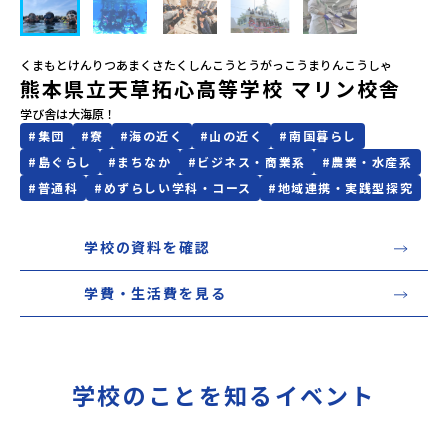
会員登録
MYページログイン
くまもとけんりつあまくさたくしんこうとうがっこうまりんこうしゃ
熊本県立天草拓心高等学校 マリン校舎
学び舎は大海原！
#
集団
#
寮
#
海の近く
#
山の近く
#
南国暮らし
#
島ぐらし
#
まちなか
#
ビジネス・商業系
#
農業・水産系
#
普通科
#
めずらしい学科・コース
#
地域連携・実践型探究
学校の資料を確認
学費・生活費を見る
学校のことを知るイベント