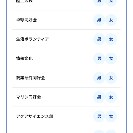
陸上競技
男
女
卓球同好会
男
女
生活ボランティア
男
女
情報文化
男
女
商業研究同好会
男
女
マリン同好会
男
女
アクアサイエンス部
男
女