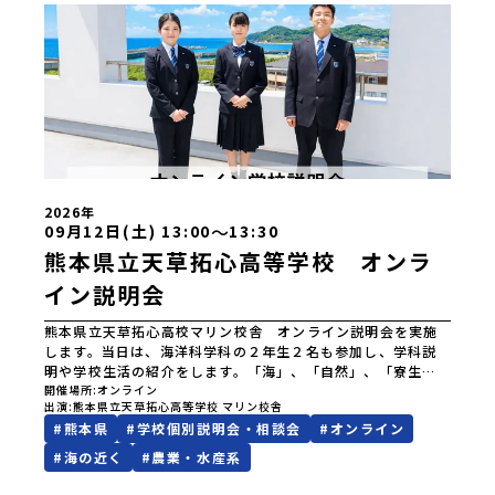
2026年
〜
09月12日(土) 13:00
13:30
熊本県立天草拓心高等学校 オンラ
イン説明会
熊本県立天草拓心高校マリン校舎 オンライン説明会を実施
します。当日は、海洋科学科の２年生２名も参加し、学科説
明や学校生活の紹介をします。「海」、「自然」、「寮生
活」がキーワードです。天草の風光明媚な自然や文化に興味
開催場所
オンライン
出演
熊本県立天草拓心高等学校 マリン校舎
があるみなさん、お集りください。
#
熊本県
#
学校個別説明会・相談会
#
オンライン
#
海の近く
#
農業・水産系