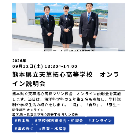
2026年
〜
09月12日(土) 13:30
14:00
熊本県立天草拓心高等学校 オンラ
イン説明会
熊本県立天草拓心高校マリン校舎 オンライン説明会を実施
します。当日は、海洋科学科の２年生２名も参加し、学科説
明や学校生活の紹介をします。「海」、「自然」、「寮生
活」がキーワードです。天草の風光明媚な自然や文化に興味
開催場所
オンライン
出演
熊本県立天草拓心高等学校 マリン校舎
があるみなさん、お集りください。
#
熊本県
#
学校個別説明会・相談会
#
オンライン
#
海の近く
#
農業・水産系