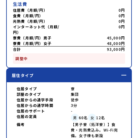
生活費
住居費（月額/円）
0円
食費（月額/円）
0円
光熱費（月額/円）
0円
インターネット代（月額/
0円
円）
寮費（月額/円）男子
45,000円
寮費（月額/円）女子
48,000円
合計
93,000円
調整中
居住タイプ
住居タイプ
寮
部屋のタイプ
集団
住居からの通学手段
徒歩
住居からの通学時間
3分
住居のサポート
-
住居の定員
男
60
名
女
12
名
備考
【男子寮（拓洋寮）】食
費・光熱費込み。Wi-Fi完
備。女子棟も新設