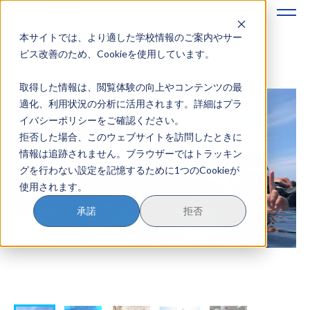
本サイトでは、より適した学校情報のご案内やサー
地域みらい留学のすすめかた
ビス改善のため、Cookieを使用しています。
取得した情報は、閲覧体験の向上やコンテンツの最
地域みらい留学とは
適化、利用状況の分析に活用されます。詳細はプラ
イバシーポリシーをご確認ください。
学校を探す
拒否した場合、このウェブサイトを訪問したときに
情報は追跡されません。ブラウザーではトラッキン
イベントを探す
グを行わない設定を記憶するために1つのCookieが
使用されます。
おためし地域留学
承諾
拒否
マガジン
奨学金について
？
イベント参加方法