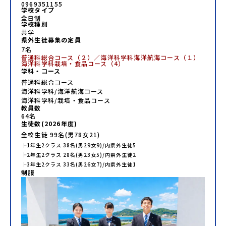
0969351155
学校タイプ
全日制
学校種別
共学
県外生徒募集の定員
7名
普通科総合コース（２）／海洋科学科海洋航海コース（１）
海洋科学科栽培・食品コース（4）
学科・コース
普通科総合コース
海洋科学科/海洋航海コース
海洋科学科/栽培・食品コース
教員数
64
名
生徒数(
2026
年度)
全校生徒
99
名(男
78
女
21
)
├
1年生
2
クラス
38
名(男
29
女
9
)/内県外生徒
5
├
2年生
2
クラス
28
名(男
23
女
5
)/内県外生徒
2
├
3年生
2
クラス
33
名(男
26
女
7
)/内県外生徒
1
制服