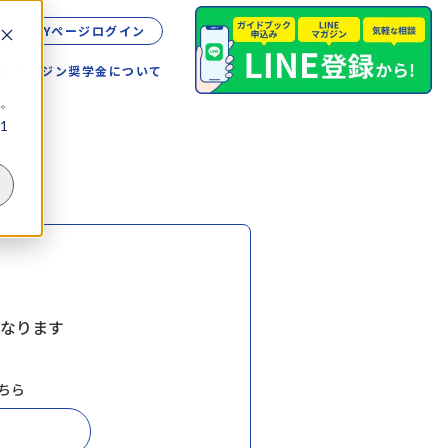
MYページログイン
留学
マガジン
奨学金について
。
1
なります
ちら