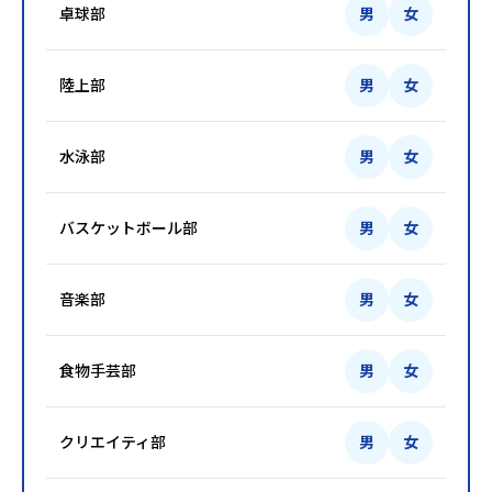
卓球部
男
女
陸上部
男
女
水泳部
男
女
バスケットボール部
男
女
音楽部
男
女
食物手芸部
男
女
クリエイティ部
男
女