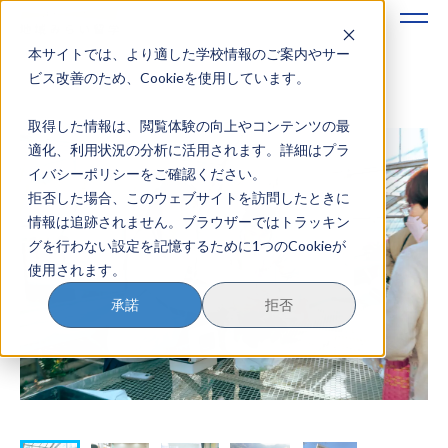
本サイトでは、より適した学校情報のご案内やサー
地域みらい留学のすすめかた
ビス改善のため、Cookieを使用しています。
取得した情報は、閲覧体験の向上やコンテンツの最
地域みらい留学とは
適化、利用状況の分析に活用されます。詳細はプラ
イバシーポリシーをご確認ください。
学校を探す
拒否した場合、このウェブサイトを訪問したときに
情報は追跡されません。ブラウザーではトラッキン
イベントを探す
グを行わない設定を記憶するために1つのCookieが
使用されます。
おためし地域留学
承諾
拒否
マガジン
奨学金について
？
イベント参加方法