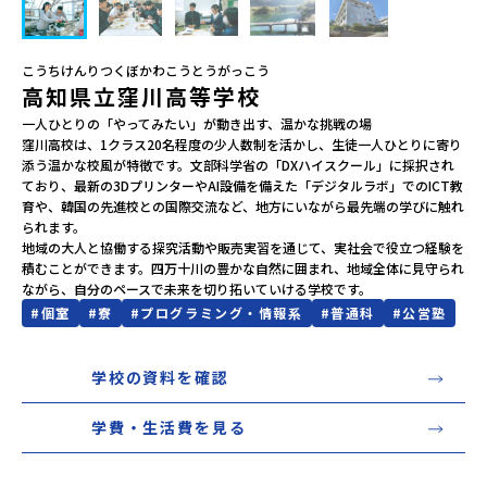
会員登録
MYページログイン
こうちけんりつくぼかわこうとうがっこう
高知県立窪川高等学校
一人ひとりの「やってみたい」が動き出す、温かな挑戦の場

窪川高校は、1クラス20名程度の少人数制を活かし、生徒一人ひとりに寄り
添う温かな校風が特徴です。文部科学省の「DXハイスクール」に採択され
ており、最新の3DプリンターやAI設備を備えた「デジタルラボ」でのICT教
育や、韓国の先進校との国際交流など、地方にいながら最先端の学びに触れ
られます。

地域の大人と協働する探究活動や販売実習を通じて、実社会で役立つ経験を
積むことができます。四万十川の豊かな自然に囲まれ、地域全体に見守られ
ながら、自分のペースで未来を切り拓いていける学校です。
#
個室
#
寮
#
プログラミング・情報系
#
普通科
#
公営塾
学校の資料を確認
学費・生活費を見る