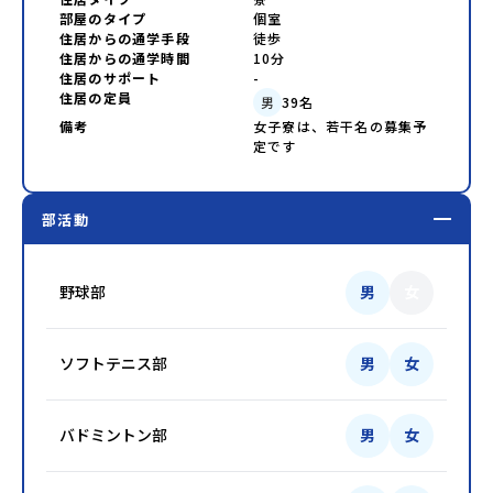
部屋のタイプ
個室
住居からの通学手段
徒歩
住居からの通学時間
10分
住居のサポート
-
住居の定員
男
39
名
備考
女子寮は、若干名の募集予
定です
部活動
野球部
男
女
ソフトテニス部
男
女
バドミントン部
男
女