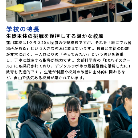
ながら、自分らしく未来を切り拓ける学校です。✨ こんな人
におすすめ！とにかく自分の目で学校や寮のリアルな雰囲気
を見てみたい！ただの学校見学じゃつまらない、せっかくだ
から高知の自然も満喫したい！先輩たちがどんな風に自分ら
しく楽しんでいるのか、生の声を聞きたい！遠方からの受験
学校の特長
や、初めての寮生活の不安を解消したい！🚄 遠方でも安心！
生徒主体の挑戦を後押しする温かな校風
【交通費・宿泊費の補助あり】「高知に行ってみたいけれ
ど、遠いから費用が心配…」という方もご安心ください！遠方
窪川高校は1クラス20人程度の少規模校ですが、それを「誰にでも居
から学校見学へお越しいただく方を対象に、交通費・宿泊費
場所がある」という大きな強みに変えています 。教員と生徒の距離
の補助（上限3万円・費用の1/2まで）が出ます。この機会に
が非常に近く、一人ひとりの「やってみたい」という思いを尊重
ぜひ、プチ旅行気分で窪川に遊びに来てください。※宿泊さ
し、丁寧に並走する指導が魅力です 。文部科学省の「DXハイスクー
れる方は、各自で宿泊先の手配をお願いいたします。👉 旅費
ル」にも採択されており、デジタルラボ等の最新設備を活用したICT
補助の詳細はこちら https://kochi-
教育も先進的です 。生徒が制服や校則の改善に主体的に関わるな
ryugaku.kochinet.ed.jp/support/1325/🐾 ご参加までの
ど、自由で活気ある校風が築かれています。
流れ本ページからのお申し込みをお願いします。2日目のアク
ティビティ参加希望などについてはメール等でご連絡しま
す。みなさんにお会いできることを楽しみにしています☺️