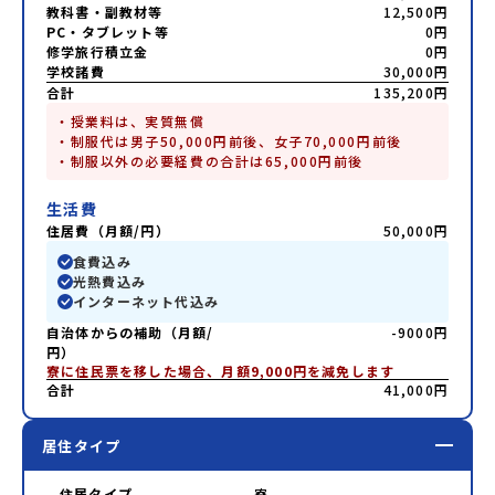
教科書・副教材等
12,500円
PC・タブレット等
0円
修学旅行積立金
0円
学校諸費
30,000円
合計
135,200円
・授業料は、実質無償

・制服代は男子50,000円前後、女子70,000円前後

・制服以外の必要経費の合計は65,000円前後
生活費
住居費（月額/円）
50,000円
食費込み
光熱費込み
インターネット代込み
自治体からの補助（月額/
-9000円
円）
寮に住民票を移した場合、月額9,000円を減免します
合計
41,000円
居住タイプ
住居タイプ
寮