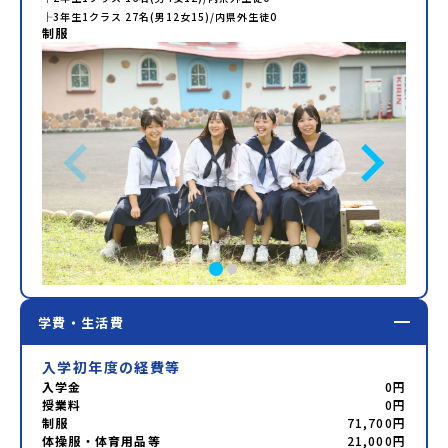
├
3年生
1
クラス
27
名(男
12
女
15
)/内県外生徒
0
制服
学費・生活費
入学初年度の経費等
入学金
0円
授業料
0円
制服
71,700円
体操服・体育用品等
21,000円