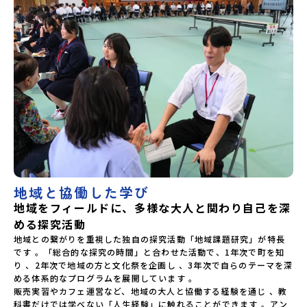
地域と協働した学び
地域をフィールドに、多様な大人と関わり自己を深
める探究活動
地域との繋がりを重視した独自の探究活動「地域課題研究」が特長
です 。「総合的な探究の時間」と合わせた活動で、1年次で町を知
り 、2年次で地域の方と文化祭を企画し 、3年次で自らのテーマを深
める体系的なプログラムを展開しています 。

販売実習やカフェ運営など、地域の大人と協働する経験を通じ 、教
科書だけでは学べない「人生経験」に触れることができます 。アン