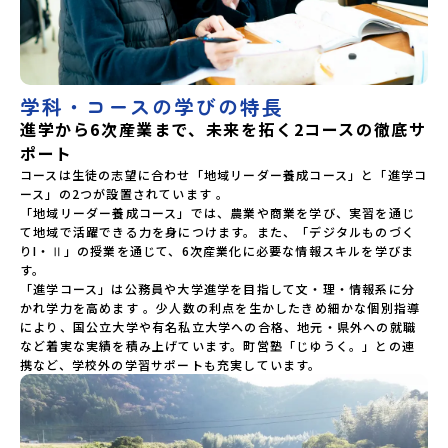
学科・コースの学びの特長
進学から6次産業まで、未来を拓く2コースの徹底サ
ポート
コースは生徒の志望に合わせ「地域リーダー養成コース」と「進学コ
ース」の2つが設置されています 。

「地域リーダー養成コース」では、農業や商業を学び、実習を通じ
て地域で活躍できる力を身につけます。また、「デジタルものづく
りI・Ⅱ」の授業を通じて、6次産業化に必要な情報スキルを学びま
す。

「進学コース」は公務員や大学進学を目指して文・理・情報系に分
かれ学力を高めます 。少人数の利点を生かしたきめ細かな個別指導
により、国公立大学や有名私立大学への合格、地元・県外への就職
など着実な実績を積み上げています。町営塾「じゆうく。」との連
携など、学校外の学習サポートも充実しています。