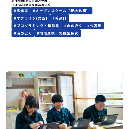
す高校生活ってどんな感じだろう？」「自分らしく挑戦でき
開催場所
高知県四万十町
出演
高知県立窪川高等学校
る学校を見つけたい！」そんな思いを持っているあなたにぴ
#
高知県
#
オープンスクール（現地訪問）
ったりの、1泊2日のワクワクが詰まったツアーを企画しまし
た！この2日間は窪川高校の仲間になって、一緒に特別な夏を
#
オフライン(対面)
#
普通科
過ごしませんか？みなさんの「やってみたい」の第一歩を、
#
プログラミング・情報系
#
山の近く
#
公営塾
心から応援しています！☀️ ツアーの概要・タイムスケジュー
ル窪川高校の魅力だけでなく、四万十町の大自然や街の温か
#
海の近く
#
地域連携・実践型探究
さを五感でフル体験できるプログラムです。【1日目：8月22
日（土）13:00〜】学校と街を知る13:00〜 生徒からの学校
説明 ＆ デジラボ体験先輩たちが自分たちの言葉で窪川高校を
ナビゲート！さらに、最新の「デジタルラボ（ICT教育）」を
楽しく体験できます。15:00〜 まち歩き ＆ 寮見学会高校生活
の舞台となる街を散策し、安心して暮らせる寮の様子も見学
します。【2日目：8月23日（日）8:00〜】四万十川を遊び尽
くす！ ※希望者のみ8:00〜 清流・四万十川でSUP（サップ）
体験日本最後の清流と呼ばれる四万十川をSUPで大冒険！最
高の思い出を作りましょう。11:00〜 みんなでワイワイBBQ
川遊びのあとは、みんなでおいしいBBQタイム！先輩や先
生、仲間たちとフランクに話せる貴重な時間です。💡 窪川高
校ってどんなところ？一人ひとりの「やってみたい」が動き
出す 温かな挑戦の場窪川高校は、少人数制を活かした温かな
校風の中で、生徒一人ひとりに寄り添う教育を行っていま
す。「DXハイスクール」としての最先端のICT教育や国際交
流にも力を入れており、地域と連携した探究活動を通して、
実践的な力を育てています。四万十川の豊かな自然に囲まれ