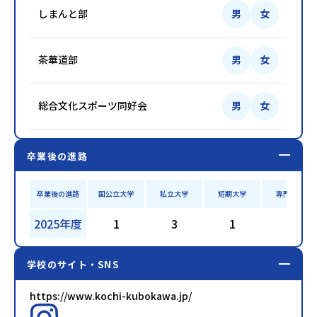
しまんと部
男
女
茶華道部
男
女
総合文化スポーツ同好会
男
女
卒業後の進路
卒業後の進路
国公立大学
私立大学
短期大学
専門学校
2025年度
1
3
1
9
学校のサイト・SNS
https://www.kochi-kubokawa.jp/