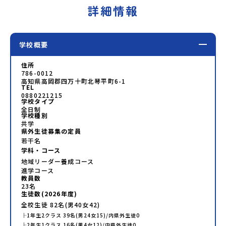
詳細情報
学校概要
住所
786-0012
高知県高岡郡四万十町北琴平町6-1
TEL
0880221215
学校タイプ
全日制
学校種別
共学
県外生徒募集の定員
若干名
学科・コース
地域リーダー養成コース
進学コース
教員数
23
名
生徒数(
2026
年度)
全校生徒
82
名(男
40
女
42
)
├
1年生
2
クラス
39
名(男
24
女
15
)/内県外生徒
0
├
2年生
1
クラス
16
名(男
4
女
12
)/内県外生徒
0