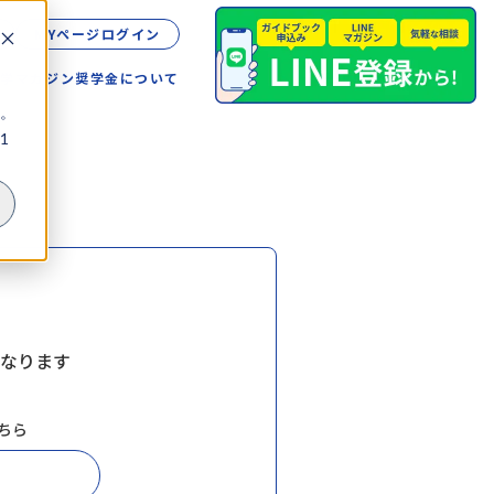
MYページログイン
留学
マガジン
奨学金について
。
1
なります
ちら