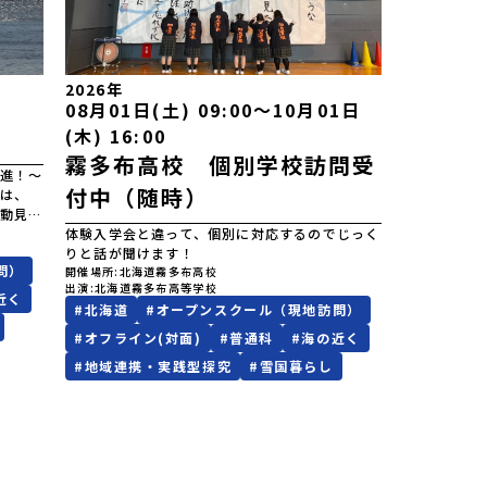
2026年
08月01日(土) 09:00〜10月01日
(木) 16:00
霧多布高校 個別学校訪問受
進！～
付中（随時）
は、
動見学
体験入学会と違って、個別に対応するのでじっく
りと話が聞けます！
問）
開催場所
北海道霧多布高校
出演
北海道霧多布高等学校
近く
#
北海道
#
オープンスクール（現地訪問）
#
オフライン(対面)
#
普通科
#
海の近く
#
地域連携・実践型探究
#
雪国暮らし