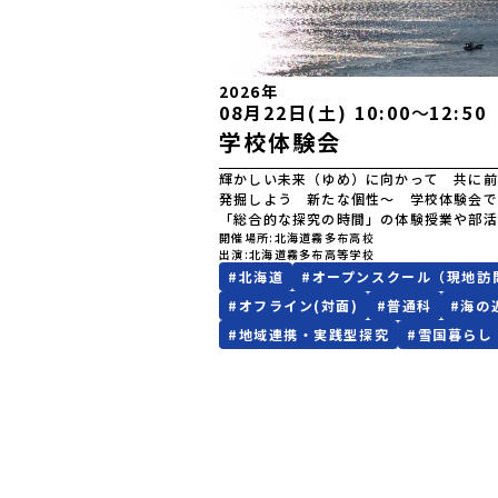
2026年
08月22日(土) 10:00
〜
12:50
学校体験会
輝かしい未来（ゆめ）に向かって 共に前
発掘しよう 新たな個性～ 学校体験会で
「総合的な探究の時間」の体験授業や部活
を予定しています。
開催場所
北海道霧多布高校
出演
北海道霧多布高等学校
#
北海道
#
オープンスクール（現地訪
#
オフライン(対面)
#
普通科
#
海の
#
地域連携・実践型探究
#
雪国暮らし