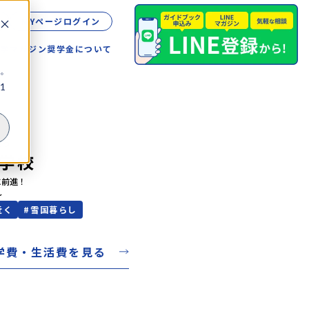
MYページログイン
留学
マガジン
奨学金について
。
1
こう
学校
前進！

～
近く
#
雪国暮らし
学費・生活費を見る