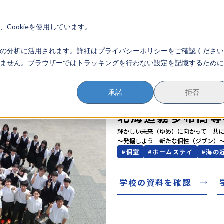
イベント参加方法
会員登録
？
Cookieを使用しています。
のすすめかた
地域みらい留学とは
学校を探す
イベントを探す
おためし地域
の分析に活用されます。詳細はプライバシーポリシーをご確認ください
ません。ブラウザーではトラッキングを行わない設定を記憶するために
承諾
拒否
ほっかいどうきりたっぷこうとうがっ
北海道霧多布高等
輝かしい未来（ゆめ）に向かって　共に
～発掘しよう　新たな個性（ジブン）
#
個室
#
ホームステイ
#
海の
学校の資料を確認