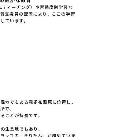
ムティーチング）や習熟度別学習な
学習支援員の配置により、ここの学習
をしています。
録湿地でもある霧多布湿原に位置し、
所で、

ることが特長です。

の生息地でもあり、

はラッコの「きりたん」が務めていま