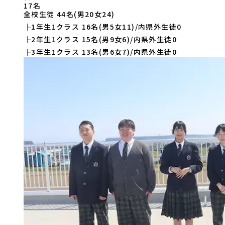
17
名
全校生徒
44
名(男
20
女
24
)
├
1年生
1
クラス
16
名(男
5
女
11
)/内県外生徒
0
├
2年生
1
クラス
15
名(男
9
女
6
)/内県外生徒
0
├
3年生
1
クラス
13
名(男
6
女
7
)/内県外生徒
0