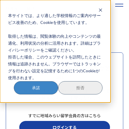
本サイトでは、より適した学校情報のご案内やサー
地域みらい留学のすすめかた
ビス改善のため、Cookieを使用しています。
資料ダウンロード
取得した情報は、閲覧体験の向上やコンテンツの最
地域みらい留学とは
適化、利用状況の分析に活用されます。詳細はプラ
イバシーポリシーをご確認ください。
学校を探す
拒否した場合、このウェブサイトを訪問したときに
情報は追跡されません。ブラウザーではトラッキン
イベントを探す
会員登録で、資料ダウンロードが簡
グを行わない設定を記憶するために1つのCookieが
単に！
使用されます。
おためし地域留学
承諾
拒否
会員登録をすると、資料ダウンロードに必要
マガジン
な個人情報の入力が不要になります
奨学金について
すでに地域みらい留学会員の方はこちら
ログインする
？
イベント参加方法