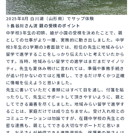
2025年8月 白川湖（山形県）でサップ体験
☝長谷川さん流 親の受検のポイント
中学校3年生の初頭、娘が小国の受検を決めたことで、親
としての仕事がより一層、実務的に動き出しました。中学
校3年生の1学期の3者面談では、担任の先生に地域みらい
留学で進学することをしっかり伝えたいと考えていたから
です。当時、地域みらい留学での進学はまだまだマイノリ
ティ。先生も夏休み明けに言われては、準備や事務手続き
が追い付かないのではと推察し、できるだけ早くかつ正確
に情報を伝えようと思いました。
先生に書いていただく書類にはすべて目を通し、付箋を貼
ったりして、先生にサポートして頂きやすいように、親と
してできる最善を尽くしました。地域みらい留学で進学す
ることは、家庭だけでは成り立ちません。受け入れ校との
コミュニケーションは勿論ですが、在籍中学校の先生との
密な連携も、親としてできる大切なサポートだと思いま
す。お子さんが納得できる進路選択を、保護者の皆さんは