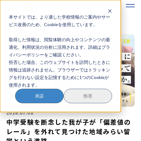
本サイトでは、より適した学校情報のご案内やサー
地域みらい留学のすすめかた
ビス改善のため、Cookieを使用しています。
取得した情報は、閲覧体験の向上やコンテンツの最
地域みらい留学とは
適化、利用状況の分析に活用されます。詳細はプラ
イバシーポリシーをご確認ください。
学校を探す
拒否した場合、このウェブサイトを訪問したときに
情報は追跡されません。ブラウザーではトラッキン
イベントを探す
グを行わない設定を記憶するために1つのCookieが
使用されます。
おためし地域留学
承諾
拒否
マガジン
2026.07.08
奨学金について
中学受験を断念した我が子が「偏差値の
レール」を外れて見つけた地域みらい留
学という進路
？
イベント参加方法