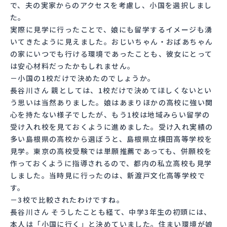
で、夫の実家からのアクセスを考慮し、小国を選択しまし
た。
実際に見学に行ったことで、娘にも留学するイメージも湧
いてきたように見えました。おじいちゃん・おばあちゃん
の家にいつでも行ける環境であったことも、彼女にとって
は安心材料だったかもしれません。
－小国の1校だけで決めたのでしょうか。
長谷川さん 親としては、1校だけで決めてほしくないとい
う思いは当然ありました。娘はあまりほかの高校に強い関
心を持たない様子でしたが、もう1校は地域みらい留学の
受け入れ校を見ておくように進めました。受け入れ実績の
多い島根県の高校から選ぼうと、島根県立横田高等学校を
見学。東京の高校受験では単願推薦であっても、併願校を
作っておくように指導されるので、都内の私立高校も見学
しました。当時見に行ったのは、新渡戸文化高等学校で
す。
－3校で比較されたわけですね。
長谷川さん そうしたことも経て、中学3年生の初頭には、
本人は「小国に行く」と決めていました。住まい環境が娘