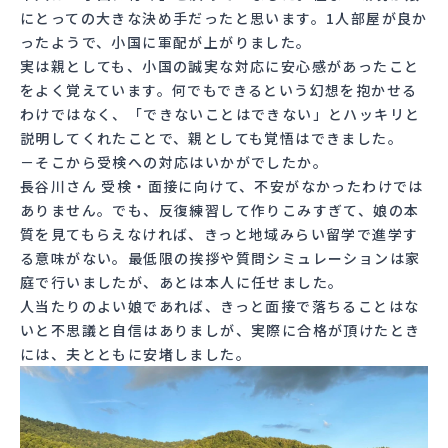
にとっての大きな決め手だったと思います。1人部屋が良か
ったようで、小国に軍配が上がりました。
実は親としても、小国の誠実な対応に安心感があったこと
をよく覚えています。何でもできるという幻想を抱かせる
わけではなく、「できないことはできない」とハッキリと
説明してくれたことで、親としても覚悟はできました。
－そこから受検への対応はいかがでしたか。
長谷川さん 受検・面接に向けて、不安がなかったわけでは
ありません。でも、反復練習して作りこみすぎて、娘の本
質を見てもらえなければ、きっと地域みらい留学で進学す
る意味がない。最低限の挨拶や質問シミュレーションは家
庭で行いましたが、あとは本人に任せました。
人当たりのよい娘であれば、きっと面接で落ちることはな
いと不思議と自信はありましが、実際に合格が頂けたとき
には、夫とともに安堵しました。