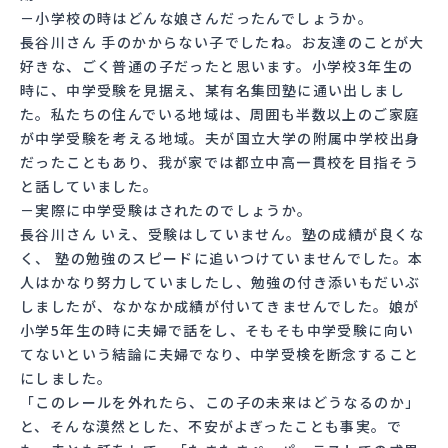
－小学校の時はどんな娘さんだったんでしょうか。
長谷川さん 手のかからない子でしたね。お友達のことが大
好きな、ごく普通の子だったと思います。小学校3年生の
時に、中学受験を見据え、某有名集団塾に通い出しまし
た。私たちの住んでいる地域は、周囲も半数以上のご家庭
が中学受験を考える地域。夫が国立大学の附属中学校出身
だったこともあり、我が家では都立中高一貫校を目指そう
と話していました。
－実際に中学受験はされたのでしょうか。
長谷川さん いえ、受験はしていません。塾の成績が良くな
く、 塾の勉強のスピードに追いつけていませんでした。本
人はかなり努力していましたし、勉強の付き添いもだいぶ
しましたが、なかなか成績が付いてきませんでした。娘が
小学5年生の時に夫婦で話をし、そもそも中学受験に向い
てないという結論に夫婦でなり、中学受検を断念すること
にしました。
「このレールを外れたら、この子の未来はどうなるのか」
と、そんな漠然とした、不安がよぎったことも事実。で