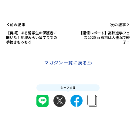
前の記事
次の記事
【再掲】ある留学生の保護者に
【開催レポート】高校進学フェ
聞いた！地域みらい留学までの
ス2025 in 東京は大盛況で終
手続きもろもろ
了！
マガジン一覧に戻る
シェアする