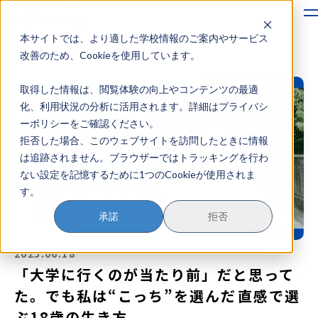
本サイトでは、より適した学校情報のご案内やサービス
地域みらい留学のすすめかた
改善のため、Cookieを使用しています。
取得した情報は、閲覧体験の向上やコンテンツの最適
地域みらい留学とは
化、利用状況の分析に活用されます。詳細はプライバシ
ーポリシーをご確認ください。
学校を探す
拒否した場合、このウェブサイトを訪問したときに情報
は追跡されません。ブラウザーではトラッキングを行わ
イベントを探す
ない設定を記憶するために1つのCookieが使用されま
す。
おためし地域留学
承諾
拒否
マガジン
2025.06.18
奨学金について
「大学に行くのが当たり前」だと思って
た。でも私は“こっち”を選んだ――直感で選
ぶ18歳の生き方
？
イベント参加方法