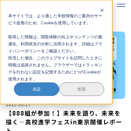
本サイトでは、より適した学校情報のご案内やサー
地域みらい留学のすすめかた
ビス改善のため、Cookieを使用しています。
取得した情報は、閲覧体験の向上やコンテンツの最
地域みらい留学とは
適化、利用状況の分析に活用されます。詳細はプラ
イバシーポリシーをご確認ください。
学校を探す
拒否した場合、このウェブサイトを訪問したときに
情報は追跡されません。ブラウザーではトラッキン
イベントを探す
グを行わない設定を記憶するために1つのCookieが
使用されます。
おためし地域留学
承諾
拒否
マガジン
2025.09.17
奨学金について
【888組が参加！】未来を語り、未来を
描く―高校進学フェスin東京開催レポー
ト
？
イベント参加方法