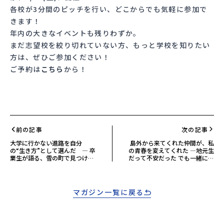
各校が3分間のピッチを行い、どこからでも気軽に参加で
きます！
年内の大きなイベントも残りわずか。
まだ志望校を絞り切れていない方、もっと学校を知りたい
方は、ぜひご参加ください！
ご予約は
こちら
から！
前の記事
次の記事
大学に行かない進路を自分
島外から来てくれた仲間が、私
の“生き方”として選んだ ― 卒
の青春を変えてくれた ―地元生
業生が語る、雪の町で見つけた
だって不安だった でも一緒に笑
未来
える今がある―
マガジン一覧に戻る