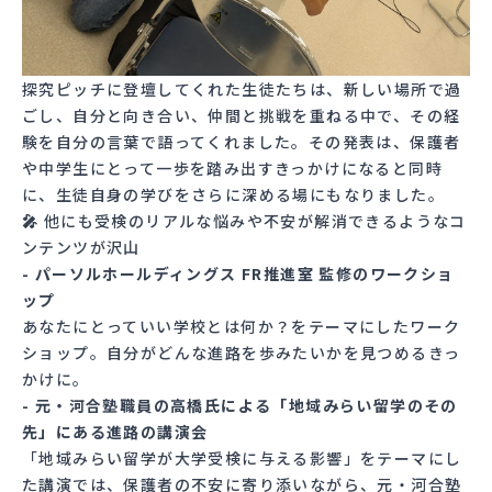
探究ピッチに登壇してくれた生徒たちは、新しい場所で過
ごし、自分と向き合い、仲間と挑戦を重ねる中で、その経
験を自分の言葉で語ってくれました。その発表は、保護者
や中学生にとって一歩を踏み出すきっかけになると同時
に、生徒自身の学びをさらに深める場にもなりました。
🎤
他にも受検のリアルな悩みや不安が解消できるようなコ
ンテンツが沢山
- パーソルホールディングス FR推進室 監修のワークショ
ップ
あなたにとっていい学校とは何か？をテーマにしたワーク
ショップ。自分がどんな進路を歩みたいかを見つめるきっ
かけに。
- 元・河合塾職員の高橋氏による「地域みらい留学のその
先」にある進路の講演会
「地域みらい留学が大学受検に与える影響」をテーマにし
た講演では、保護者の不安に寄り添いながら、元・河合塾