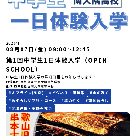
なる「安全面」や「事務局のサポート体制」についても詳しく解説
どの状況等によって開催を見合わせる可能性があります。その場合
空港16：45着)便を利用する想定※天候の状況や参加人数によってプ
域・教育魅力化プラットフォーム設 立：2017年3月代表者：岩本
ェックして送信！③横田高校から返信メール（質問回答）が届く。
しています。ぜひ、ご自宅からお気軽にご視聴ください。🎬 [アーカ
は原則、開催日1週間前までにご連絡いたします。又、最少催行人数
ログラムを変更する場合がございます。参加概要【開催場所】北海
悠所在地：〒690-0842 島根県松江市東本町二丁目25-6 みらい
④日程を相談のうえ、オンライン相談や現地見学を実施。※本校へ
イブ動画を視聴する]YouTube：
に達しなかった場合は、開催日3週間前までに催行中止の旨をメール
道標津町【実施日程】8月4日（火）〜 8月6日（木）※参加が確定し
BASE2階 その他所在地公式HP：http://c-platform.or.jp/お問い
の進学希望者ではなくても、「県外進学」「寮生活」などの情報提
https://youtu.be/Yt8nd04aNgA?si=e5erbspvwz5O8_uF
にてご連絡いたします。・よくあるご質問その他、よくあるご質問
た方には7月10日(金) 18：30～20：00に「参加者向け事前オンラ
合わせ先担当：小川・小原E-mail：info@miratabi.jp「おためし
供も可能です。情報収集の一環としてご活用ください！
【STEP 2】プログラム説明会〜「八幡平市」の内容をもっと知りし
についてはこちらをご確認ください。運営団体について＜プログラ
イン研修」をご案内する予定です。必ず参加をお願いします。【集合
地域留学体験」のプログラム開催情報を公式LINEにて配信中！ぜひ
たい方へ〜全体説明を聞いたうえで、「プログラムで何をする
ム主催：一般財団法人地域・教育魅力化プラットフォーム＞「意志
場所・時間】中標津空港 8月4日(火) 14：30 集合【解散場所・時
ご登録ください♪地域みらい留学公式LINE
の？」「どんなまちなの？」という疑問にお答えする詳細配信で
ある若者にあふれる持続可能な地域・社会をつくる」というビジョ
間】中標津空港 8月6日(木) 13：30 解散【対象】中学2年生、中学3
す。2泊3日のプログラムの中身をお伝えします。日時：6月10日(水)
ンを掲げ、2017年3月に島根県に設立した教育事業団体です。日本
年生【宿泊先】民宿 船長の家※1室に複数(同性2～4名程度)で宿泊
2026年
19：00〜20：00内容：どんなところ？プログラム詳細解説、質疑
08月07日(金) 09:00
12:45
〜
全国約200の高校と連携しながら、中学卒業後に地域の枠を越えて生
いただく予定です。【旅行代金】無料※旅行代金に含まれる費用の
応答紹介地域：鹿児島県出水市・出水工業高校/北海道標津町/岩手
徒一人ひとりの夢や価値観に合った地域・学校で1〜3年間過ごすこ
うち、以下の内容が無料となります：・宿泊費（2泊分）・プログラ
県八幡平市/愛媛県鬼北町＊4つの地域のプログラムを1時間でぎゅっ
第1回中学生1日体験入学（OPEN
とができるシステム「地域みらい留学」をはじめとした、教育事業
ム内のアクティビティ・体験費用・一部の食事代*以下の費用は参加
とお届けします。お申し込み：https://c-
や地域活性モデルをつくり続けています。名 称：一般財団法人地
者のご負担となります・集合場所までの往復交通費・お土産代や自
SCHOOL）
mirai.jp/events/064069お気軽にどうぞ！「はじめての一人旅だ
域・教育魅力化プラットフォーム設 立：2017年3月代表者：岩本
由時間の個人飲食費などの個人的費用【募集人数】最大10名（お申
けど大丈夫？」「どんな体験ができるの？」そんな保護者様の不安
中学生1日体験入学の詳細日程をお知らせします！
悠所在地：〒690-0842 島根県松江市東本町二丁目25-6 みらい
し込み多数の場合は抽選の上決定）【参加者決定】お申し込み多数
や、中学生のみなさんの素朴な疑問にスタッフが直接お答えしま
開催場所
鹿児島県立南大隅高等学校
BASE2階公式HP：http://c-platform.or.jp/お問い合わせ先担
の場合は、締め切り後1週間を目途に当落結果をご連絡いたします。
出演
鹿児島県立南大隅高等学校
す。チャットでの質問も可能ですので、ぜひご自宅からリラックス
当：小川・小原E-mail：info@miratabi.jp「おためし地域留学体
【申し込み受付期間】6月8日(月)12：00 から 6月22日(月) 12：00
#
オフライン(対面)
#
ビジネス・商業系
#
山の近く
してご参加ください。▼お申し込み前に必ずご確認ください・参加
験」のプログラム開催情報を公式LINEにて配信中！ぜひご登録くだ
まで疑問も不安もワクワクに変える！「おためし地域留学」ステッ
規約への同意プログラムへの参加申し込みいただく前に、「お申し
さい♪地域みらい留学公式LINE
プアップ説明会プログラムの内容を詳しく知りたい方や、お申し込
#
めずらしい学科・コース
#
海の近く
#
南国暮らし
込みに関する各規約」への同意が必須となります。ご確認くださ
みを迷われている方向けにZoomでのオンライン配信を行います。
#
地域連携・実践型探究
い。・抽選による参加者決定についてお申込みいただいた方の中か
知りたい情報のレベルに合わせて、以下の2つのステップをご活用く
ら抽選の上、締め切り日から1週間を目途に、お申し込み時に記入い
ださい。【STEP 1】全体オンライン説明会（アーカイブ動画を公開
ただいたメールアドレス宛に「当選／落選メール」をお送りいたし
中！）〜まずは「おためし地域留学」を知りたい方へ〜日本全国20
ます。当選者は、メールに記載された「当選確認フォーム」に３日
以上の地域から選んで参加できる「おためし地域留学」の全体像や
以内に回答いただき、確認フォームの提出をもって参加確定とさせ
魅力について、説明会を開催しました。中学生一人での参加にあた