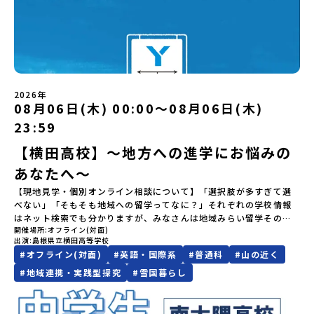
先までお気軽にご連絡ください。問い合わせ先
いただく予定です。・食事アレルギー対応について個別の詳細なア
てプログラムを変更する場合がございます。参加概要【開催場所】
場合は、当選を取り消しとさせていただきます。当選取り消しがあ
の営みの一部として共生してきた風土が存在します。標津高校で
♪~~~~~♪~~~~~♪~~~~~~~~~三戸高校コーディネーター村田 修
レルギー対応希望にはお応えしかねる場合がございます。対応が必
岩手県八幡平市【実施日程】8月3日（月）〜8月5日（水）※参加が
った場合は、繰り上げ当選者へご連絡させていただきます。登録メ
は、地域と連携して「食」を考える「フードデザイン」の授業がお
子 むらた しゅうこ〒039-0198青森県三戸郡三戸町大字在府小路町
要な場合は必ず事前にご相談ください。・参加取消や急遽参加でき
確定した方には7月9日(木) 18:30～20：00に 「参加者向け事前オ
ールアドレスの変更をご希望の場合は下記の地域みらい留学公式
すすめの一つです。生徒たちが地元の素材を活かしたメニュー開発
４３℡ 0179-20-1157(代表)✉
なくなった場合について参加決定後の参加お取り消しはご遠慮下さ
ンラインセッション」をご案内する予定です。【集合場所・時間】
LINEよりご連絡をお願いします。※受信制限設定をしていると、通
を行い、町内の学校給食に「標高給食DAY」としてオリジナル給食
shuko.murata0109@gmail.comURL
い。やむを得ないお取り消しの場合はお早めに事務局までご連絡く
盛岡駅 8月3日(月)12:00 集合【解散場所・時間】盛岡駅 8月5日(水)
知メールをお受け取りいただけません。その場合は、
を提供しています。地域のイベントにも出展して広く地元の方へ届
https://sites.google.com/view/muratashuko♪~~~~~♪~~~~~
ださい。・キャンセルポリシーやむを得ない参加お取り消しの場
14:30 解散【対象】中学2年生、中学3年生【宿泊先】ペンションき
「@miratabi.jp」からのメールを受信できるよう設定をお願いいた
ける活動を行っています。今回のプログラムでは、この取り組みを
合、以下のルールに沿って対応させていただきます。ご了承くださ
らく※1室に複数(同性2～4名程度)で宿泊いただく予定です。【旅行
します。※結果に関する個別のお問合せにはお答えしておりません
行う高校生たちと一緒に夕食づくりを体験。地域の食文化と向き合
い。プログラム開催日の前日＜7月27日＞から、【キャンセルのご連
2026年
代金】無料※旅行代金に含まれる費用のうち、以下の内容が無料と
08月06日(木) 00:00〜08月06日(木)
ので、ご了承ください。・お申し込みについてお申込はお一人様1回
っている先輩から直接話を聞くことができます🎵先輩たちとの交流
絡日：お支払いいただく旅行代金】・21日目にあたる日以前：無
なります：・宿泊費（2泊分）・プログラム内のアクティビティ・体
限りです。PC・スマートフォンからお申込ください。申込後の内容
は、きっと「未来へのヒント」が見つかるきっかけになります。そ
料・20日目-8日目：20％・7日目-2日目：30％・プログラム開始日
23:59
験費用・一部の食事代*以下の費用は参加者のご負担となります・集
変更はできません。お申込時は、メールアドレスの入力間違いにご
んな他にはないスペシャルな魅力がギュッと詰まった北海道標津町
の前日：40％・プログラム開始日当日：50％・ご連絡無しでの不参
合場所までの往復交通費・お土産代や自由時間の個人飲食費などの
注意ください。・宿泊について１室に複数(同性2～4名程度)で宿泊
でアクティビティをしたり、五感で感じるフィールドワークをしな
加またはプログラム開始後の解除：100％・催行中止について天候な
【横田高校】～地方への進学にお悩みの
個人的費用【募集人数】最大10名（お申し込み多数の場合は抽選の
いただく予定です。・食事アレルギー対応について個別の詳細なア
がら「雄大な自然と生き物」「伝統的な産業と人々の暮らし」の魅
どの状況等によって開催を見合わせる可能性があります。その場合
上決定）【参加者決定】お申し込み多数の場合は、締め切り後1週間
あなたへ～
レルギー対応希望にはお応えしかねる場合がございます。対応が必
力に触れ一緒に探求しませんか？体験のおすすめポイント体験プロ
は原則、開催日1週間前までにご連絡いたします。又、最少催行人数
を目途に当落結果をご連絡いたします。【申し込み締切】6月8日
要な場合は必ず事前にご相談ください。・参加取消や急遽参加でき
グラム内容（予定）＜１日目＞（PM）「オリエンテーション・自己
に達しなかった場合は、開催日3週間前までに催行中止の旨をメール
【現地見学・個別オンライン相談について】「選択肢が多すぎて選
(月)12：00 から 6月22日(月) 12：00まで疑問も不安もワクワクに
なくなった場合について参加決定後の参加お取り消しはご遠慮下さ
紹介ワーク」「サーモン科学館見学」 -「鮭の聖地・しべつ」の歴
にてご連絡いたします。・よくあるご質問その他、よくあるご質問
べない」「そもそも地域への留学ってなに？」それぞれの学校情報
変える！「おためし地域留学」ステップアップ説明会プログラムの
い。やむを得ないお取り消しの場合はお早めに事務局までご連絡く
史や成り立ちを知る「夕食」 -高校生も一緒にみんなで夕食「1日
についてはこちらをご確認ください。運営団体について＜プログラ
はネット検索でも分かりますが、みなさんは地域みらい留学そのも
内容を詳しく知りたい方や、お申し込みを迷われている方向けに
ださい。・キャンセルポリシーやむを得ない参加お取り消しの場
目の振り返り会」＜2日目＞（AM）「 ポー川史跡公園散策または渓
ム主催：一般財団法人地域・教育魅力化プラットフォーム＞「意志
開催場所
オフライン(対面)
のをイメージできていますか？地域みらい留学がスタートする前か
Zoomでのオンライン配信を行います。知りたい情報のレベルに合
合、以下のルールに沿って対応させていただきます。ご了承くださ
流釣り体験」 -1万年前の縄文文化に触れる -渓流釣りで自然を満
ある若者にあふれる持続可能な地域・社会をつくる」というビジョ
出演
島根県立横田高等学校
ら県外生を積極的に受け入れてきた横田高校。本校では、これまで
わせて、以下の2つのステップをご活用ください。【STEP 1】全体
い。プログラム開催日の前日＜8月2日＞から、【キャンセルのご連
喫（PM）「地引網体験」 -地元の方との交流「自由時間：海の公
ンを掲げ、2017年3月に島根県に設立した教育事業団体です。日本
#
オフライン(対面)
#
英語・国際系
#
普通科
#
山の近く
100名以上（毎年10名程度）の「みらい留学生」を受け入れてきま
オンライン説明会（アーカイブ動画を公開中！）〜まずは「おため
絡日：お支払いいただく旅行代金】・21日目にあたる日以前：無
園で高校生とあそぶ！かたる！」 -高校生との交流「みんなで
全国約200の高校と連携しながら、中学卒業後に地域の枠を越えて生
した。そんな全国トップクラスの受け入れ実績校へ気軽に「今の気
#
地域連携・実践型探究
#
雪国暮らし
し地域留学」を知りたい方へ〜日本全国20以上の地域から選んで参
料・20日目-8日目：20％・7日目-2日目：30％・プログラム開始日
BBQ・花火大会」 -さらにまちの人たちと交流＜3日目＞（AM）
徒一人ひとりの夢や価値観に合った地域・学校で1〜3年間過ごすこ
持ち」を話してみませんか？横田高校は、（本校への進学希望でな
加できる「おためし地域留学」の全体像や魅力について、説明会を
の前日：40％・プログラム開始日当日：50％・ご連絡無しでの不参
「3日間の振り返りワーク」 -みんなで振り返り対話（PM） 13：
とができるシステム「地域みらい留学」をはじめとした、教育事業
くても）みなさんの地域みらい留学をサポートします！～個別相談
開催しました。中学生一人での参加にあたり、保護者様が特に気に
加またはプログラム開始後の解除：100％・催行中止について天候な
00 解散 (中標津空港 13：30頃到着)※14：50 中標津空港発 (羽田
や地域活性モデルをつくり続けています。名 称：一般財団法人地
の流れ～①「横田高校に相談」←こちらをクリック②質問事項をチ