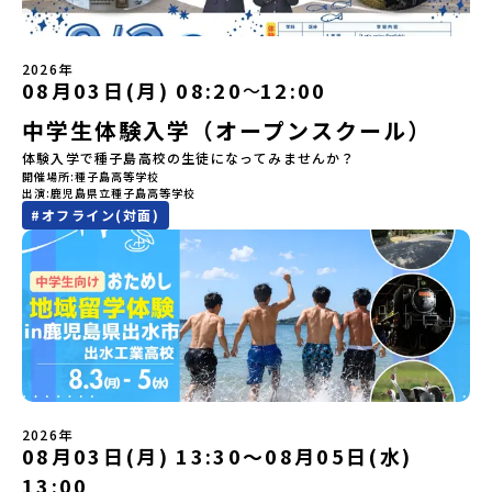
「二風谷（にぶたに）コタン」へ出発！アイヌの家や暮らし、食な
開催しました。中学生一人での参加にあたり、保護者様が特に気に
く大自然を肌で感じてみませんか？「地元以外の地域の暮らしが気
どを体感することができます。ぜひ現地で味わってみてください
なる「安全面」や「事務局のサポート体制」についても詳しく解説
になる。いつか留学してみたい！」「自分の進学や将来の可能性を
🎵（写真撮影：志鎌康平）未来の自分をイメージする。地元の高校
しています。ぜひ、ご自宅からお気軽にご視聴ください。▶︎ [アーカ
もっとひらきたい！ 」「自然が好きでもっと触れてあそびたい！」
2026年
生との特別な交流この旅の大きな魅力は、地元の「平取高校」の先
イブ動画を視聴する]YouTube：
そんな中学生のみなさんにおすすめ！「おためし地域留学体験」
08月03日(月) 08:20
12:00
〜
輩たちと過ごす時間です。 ただ校舎を眺める見学ではありません。
https://youtu.be/Yt8nd04aNgA?
は、日本全国約200の高校と連携し、地域の枠を超えて学校生活を送
高校生が自ら企画したアクティビティを通じて、年の近い先輩たち
中学生体験入学（オープンスクール）
si=e5erbspvwz5O8_uF【STEP 2】有田町プログラム説明会〜
る「地域みらい留学」をプチ体験できるプログラムです。はじめて
と本音で交流することができます。魅力的な大人たちと対話をしな
「有田町」の内容を具体的に深掘りしたい方へ〜全体説明を聞いた
のひとり旅でも安心！現地でもスタッフがしっかりとサポートいた
体験入学で種子島高校の生徒になってみませんか？
がら町の歴史や「生き方」を学ぶことができ、大充実の2泊3日にな
うえで、「有田町では具体的に何をするの？」「どんな町なの？」
します。今回のフィールドは「北海道 大樹町（たいきちょう）」北
開催場所
種子島高等学校
ること間違いなし！そんなユニークな魅力がたっぷりつまった北海
という疑問にお答えする説明会です。有田町ならではの豊かな文化
海道の東部、十勝の南部に位置する大樹町（たいきちょう）。西に
出演
鹿児島県立種子島高等学校
道平取町へ、人生の可能性をひらく特別な旅に出発しませんか？体
や、2泊3日のプログラムの中身をたっぷりとお伝えします。日
日高山脈（ひだかさんみゃく）が連なり、東は太平洋に面した自然
#
オフライン(対面)
験のおすすめポイント体験プログラム内容（予定）＜1日目＞
時： 5月11日(月) 19：00〜19：40内 容： 有田町ってどんなとこ
豊かな町です。酪農を主体とした農業や漁業、林業が盛んであると
（PM）「オリエンテーション・自己紹介ワーク」「高校生企画①-
ろ？、プログラム詳細解説、質疑応答お申し込み：https://c-
同時に、「宇宙に一番近い町」として航空宇宙産業の誘致を進める
遊び編-」 -平取高校生と仲を深める「びらとりの歴史・文化を知
mirai.jp/events/068058お気軽にどうぞ！「はじめての一人旅だ
ユニークな顔を持っています 。見上げるほど大きな山々が連なる
る！アイヌ文化フィールドワーク」 -アイヌ文化博物館でアイヌ文
けど大丈夫？」「どんな体験ができるの？」そんな保護者様の不安
「日高山脈（ひだかさんみゃく）」の絶景！牛たちがのんびりと過
化を理解する -アイヌ伝統文化を感じるアクティビティ「1日を振
や、中学生のみなさんの素朴な疑問にスタッフが直接お答えしま
ごす放牧地や、海が見える珍しい温泉。日本一の清流に選ばれたこ
り返るーみんなで体験シェア」＜2日目＞（AM）「平取高校見学・
す。チャットでの質問も可能ですので、ぜひご自宅からリラックス
ともある「歴舟川（れきふねがわ）」。 他の地域では見ることので
寮見学」 -平取高校の特徴を知る学校体験 -在校生との対話「高
してご参加ください。▼お申し込み前に必ずご確認ください・参加
きない圧倒的スケールの自然と、新しい産業が交差する瞬間を肌で
校生企画②-町の紹介編-」 -ビンゴをしながら町を知ろう！（PM）
規約への同意プログラムへの参加申し込みいただく前に、「お申し
体感できる町です。北の大地で脈々と受け継がれる 「フロンティア
「自然と農を感じる！農業アクティビティ」 -平取特産の「びらと
込みに関する各規約」への同意が必須となります。ご確認くださ
スピリッツ」を体感！ 「フロンティアスピリッツ（開拓者精神）」
りトマト」農家体験！ -想いを持って仕事をする大人との交流会
い。・抽選による参加者決定についてお申込みいただいた方の中か
は、大樹町の開拓時代から人々の間で大切に受け継がれてきた精神
「みんなでBBQディナー」 -さらに仲間や地元の高校生、町の大人
2026年
ら抽選の上、締め切り日から1週間を目途に、お申し込み時に記入い
です。どんな困難な状況にも真っ向から立ち向かい、未知の領域へ
08月03日(月) 13:30〜08月05日(水)
たちと交流＜3日目＞（AM）「アイヌが愛した森を散策するフィー
ただいたメールアドレス宛に「当選／落選メール」をお送りいたし
夢を追って挑戦し続ける姿勢や、手つかずの大自然の中で一攫千金
ルドワーク」「3日間の振り返りワーク」 -みんなで振り返り対話
ます。当選者は、メールに記載された「当選確認フォーム」に３日
の夢を抱いて熱中した「砂金掘り」、自らの手で広大な大地を切り
13:00