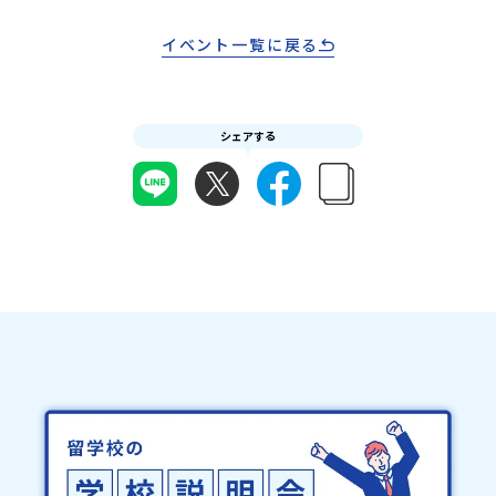
の提出をもって参加確定とさせていただきます。当選確認フォーム
どの状況等によって開催を見合わせる可能性があります。その場合
質問があれば、どうぞお気軽にお問い合わせください。
の期日までにご回答いただけない場合は、当選を取り消しとさせて
は原則、開催日1週間前までにご連絡いたします。又、最少催行人数
イベント一覧に戻る
いただきます。当選取り消しがあった場合は、繰り上げ当選者へご
に達しなかった場合は、開催日3週間前までに催行中止の旨をメール
連絡させていただきます。登録メールアドレスの変更をご希望の場
にてご連絡いたします。・よくあるご質問その他、よくあるご質問
合は下記の地域みらい留学公式LINEよりご連絡をお願いします。※
についてはこちらをご確認ください。運営団体について＜プログラ
受信制限設定をしていると、通知メールをお受け取りいただけませ
ム主催：一般財団法人地域・教育魅力化プラットフォーム＞「意志
ん。その場合は、「@miratabi.jp」からのメールを受信できるよう
シェアする
ある若者にあふれる持続可能な地域・社会をつくる」というビジョ
設定をお願いいたします。※結果に関する個別のお問合せにはお答
ンを掲げ、2017年3月に島根県に設立した教育事業団体です。日本
えしておりませんので、ご了承ください。・お申し込みについてお
全国約200の高校と連携しながら、中学卒業後に地域の枠を越えて生
申込はお一人様1回限りです。PC・スマートフォンからお申込くだ
徒一人ひとりの夢や価値観に合った地域・学校で1〜3年間過ごすこ
さい。申込後の内容変更はできません。お申込時は、メールアドレ
とができるシステム「地域みらい留学」をはじめとした、教育事業
スの入力間違いにご注意ください。・宿泊について１室に複数(同性
や地域活性モデルをつくり続けています。名 称：一般財団法人地
2～4名程度)で宿泊いただく予定です。・食事アレルギー対応につい
域・教育魅力化プラットフォーム設 立：2017年3月代表者：岩本
て個別の詳細なアレルギー対応希望にはお応えしかねる場合がござ
悠所在地：〒690-0842 島根県松江市東本町二丁目25-6 みらい
います。対応が必要な場合は必ず事前にご相談ください。・参加取
BASE2階 その他所在地公式HP：http://c-platform.or.jp/お問い
消や急遽参加できなくなった場合について参加決定後の参加お取り
合わせ先担当：小川・小原E-mail：info@miratabi.jp「おためし
消しはご遠慮下さい。やむを得ないお取り消しの場合はお早めに事
地域留学体験」のプログラム開催情報を公式LINEにて配信中！ぜひ
務局までご連絡ください。・キャンセルポリシーやむを得ない参加
ご登録ください♪地域みらい留学公式LINE
お取り消しの場合、以下のルールに沿って対応させていただきま
す。ご了承ください。プログラム開催日の前日＜8月3日＞から、
【キャンセルのご連絡日：お支払いいただく旅行代金】・21日目に
あたる日以前：無料・20日目-8日目：20％・7日目-2日目：30％・
プログラム開始日の前日：40％・プログラム開始日当日：50％・ご
連絡無しでの不参加またはプログラム開始後の解除：100％・催行中