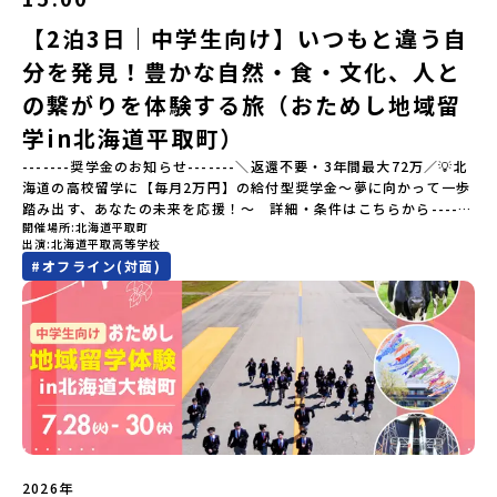
棚田（たなだ）」や「名水百選」や「水源の森百選」に選ばれた
「竜門峡（りゅうもんきょう）」など、思わず立ち止まりたくなる
【2泊3日｜中学生向け】いつもと違う自
ような自然も広がり、歴史・文化・自然が重なり合う、“本物”に出
分を発見！豊かな自然・食・文化、人と
会える場所です。そんな歴史・文化が豊かな佐賀県有田町で実際に
町を歩きながら学ぶフィールドワークをしたり、有田焼づくりに関
の繋がりを体験する旅（おためし地域留
わる職人、町で暮らすプロデザイナー、地元の高校で学ぶ生徒など
と交流しながら「伝統的なものづくり」や「未来のデザイン」を一
学in北海道平取町）
緒に探求できます。ただ体験するだけじゃなくて、 “どうしてこの形
-------奨学金のお知らせ-------＼返還不要・3年間最大72万／💡北
なんだろう？” “自分だったらどんなデザインにする？” そんなふう
海道の高校留学に【毎月2万円】の給付型奨学金～夢に向かって一歩
に考える時間も、このプログラムの大切なポイントです。ここで出
踏み出す、あなたの未来を応援！～ 詳細・条件はこちらから------
会う人や体験が、自分の「好き」や「未来」につながるかもしれま
開催場所
北海道平取町
---------------------------＜体験費・宿泊費が無料＞累計3,000万
せん。この町でしかできない、ちょっと特別な体験を、ぜひ楽しん
出演
北海道平取高等学校
部以上販売された大人気マンガ「ゴールデンカムイ」の実写版映画
でみませんか？体験のおすすめポイント体験プログラム内容（予
#
オフライン(対面)
に登場する町！北海道の「アイヌ文化継承の地」で自然や食を体験
定）＜１日目＞（PM）「オリエンテーション・自己紹介ワーク」
してみませんか？「地元以外の地域の暮らしが気になる。いつか留
「有田工業高校見学」 -陶芸技術をまなぶ！「セラミック科」のま
学してみたい！」「アイヌ文化の歴史や、マンガに登場する世界を
なび場を体験 -デザインセンスをまなぶ！「デザイン科」のまなび
自分の手で探求したい！」「自然が好きでもっと触れてあそびた
場を体験「フィールドワーク」 -有田の歴史ある名所巡り -有田
い！」そんな中学生のみなさんにおすすめ！「おためし地域留学体
の歴史的な町並みを体感する「有田焼絵付けアクティビティ」 -職
験」は、日本全国約200の高校と連携し、地域の枠を超えて学校生活
人さんからまなぶ！有田焼伝統の「絵付け」体験ワークショップ
を送る「地域みらい留学」をプチ体験できるプログラムです。はじ
（協力：clay studio）「みんなで楽しもう！BBQ」 -BBQづく
めてのひとり旅でも安心！現地でもスタッフがしっかりとサポート
り -仲間や地元の高校生、町の大人たちと交流・対話＜２日目＞
いたします。今回のフィールドは「北海道平取町（びらとりちょ
（AM）「1日目の振り返り」「ワークショップ」 -ゲスト講師によ
う）」北海道の南に位置する平取町（びらとりちょう）。壮大な自
るワークショプ「全体の振り返りワーク」 -みんなで振り返り対話
然と「アイヌ文化」が継承されている町として広く知られていま
（PM）「ランチ/お土産タイム」解散※天候の状況や参加人数によ
2026年