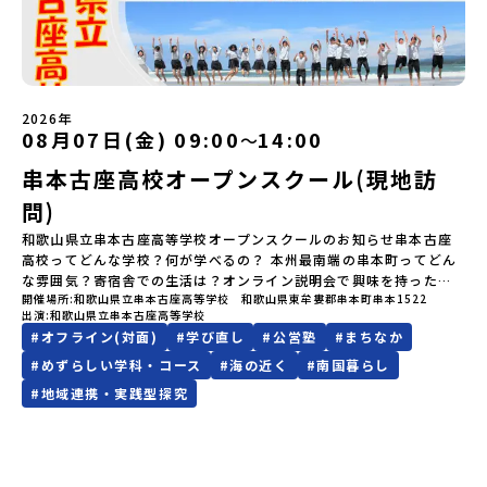
ていただきます。当選確認フォームの期日までにご回答いただけな
り、保護者様が特に気になる「安全面」や「事務局のサポート体
い場合は、当選を取り消しとさせていただきます。当選取り消しが
制」についても詳しく解説しています。ぜひ、ご自宅からお気軽に
あった場合は、繰り上げ当選者へご連絡させていただきます。登録
ご視聴ください。🎬 [アーカイブ動画を視聴する]YouTube：
メールアドレスの変更をご希望の場合は下記の地域みらい留学公式
https://youtu.be/Yt8nd04aNgA?si=e5erbspvwz5O8_uF
LINEよりご連絡をお願いします。※受信制限設定をしていると、通
【STEP 2】プログラム説明会〜「標津町」の内容をもっと知りした
知メールをお受け取りいただけません。その場合は、
2026年
い方へ〜全体説明を聞いたうえで、「プログラムで何をするの？」
「@miratabi.jp」からのメールを受信できるよう設定をお願いいた
08月07日(金) 09:00
14:00
〜
「どんなまちなの？」という疑問にお答えする詳細配信です。2泊3
します。※結果に関する個別のお問合せにはお答えしておりません
日のプログラムの中身をお伝えします。日時：6月10日(水) 19：
串本古座高校オープンスクール(現地訪
ので、ご了承ください。・お申し込みについてお申込はお一人様1回
00〜20：00内容：どんなところ？プログラム詳細解説、質疑応答紹
限りです。PC・スマートフォンからお申込ください。申込後の内容
介地域：鹿児島県出水市・出水工業高校/北海道標津町/岩手県八幡
問)
変更はできません。お申込時は、メールアドレスの入力間違いにご
平市/愛媛県鬼北町＊4つの地域のプログラムを1時間でぎゅっとお届
注意ください。・宿泊について１室に複数(同性2～4名程度)で宿泊
和歌山県立串本古座高等学校オープンスクールのお知らせ串本古座
けします。お申し込み：https://c-mirai.jp/events/064069お気
いただく予定です。・食事アレルギー対応について個別の詳細なア
高校ってどんな学校？何が学べるの？ 本州最南端の串本町ってどん
軽にどうぞ！「はじめての一人旅だけど大丈夫？」「どんな体験が
レルギー対応希望にはお応えしかねる場合がございます。対応が必
な雰囲気？寄宿舎での生活は？オンライン説明会で興味を持った
できるの？」そんな保護者様の不安や、中学生のみなさんの素朴な
要な場合は必ず事前にご相談ください。・参加取消や急遽参加でき
開催場所
和歌山県立串本古座高等学校 和歌山県東牟婁郡串本町串本1522
方、まずは学校を見てみたい方、ぜひ串本古座高校のオープンスク
疑問にスタッフが直接お答えします。チャットでの質問も可能です
出演
和歌山県立串本古座高等学校
なくなった場合について参加決定後の参加お取り消しはご遠慮下さ
ールに参加してみませんか？学校の雰囲気や町の魅力を思いっきり
ので、ぜひご自宅からリラックスしてご参加ください。▼お申し込
#
オフライン(対面)
#
学び直し
#
公営塾
#
まちなか
い。やむを得ないお取り消しの場合はお早めに事務局までご連絡く
体感できるチャンスです！オープンスクールの内容：授業体験：実
み前に必ずご確認ください・参加規約への同意プログラムへの参加
ださい。・キャンセルポリシーやむを得ない参加お取り消しの場
際の授業を体験して、学びの楽しさを感じてください。クラブ体
#
めずらしい学科・コース
#
海の近く
#
南国暮らし
申し込みいただく前に、「お申し込みに関する各規約」への同意が
合、以下のルールに沿って対応させていただきます。ご了承くださ
験・見学：多彩なクラブ活動を体験・見学して、学校生活の一端を
必須となります。ご確認ください。・抽選による参加者決定につい
#
地域連携・実践型探究
い。プログラム開催日の前日＜8月2日＞から、【キャンセルのご連
知ることができます。寄宿舎見学：3年間の住まいとなる寄宿舎の様
てお申込みいただいた方の中から抽選の上、締め切り日から1週間を
絡日：お支払いいただく旅行代金】・21日目にあたる日以前：無
子を見学できます。個別相談コーナー：進学や学校生活についての
目途に、お申し込み時に記入いただいたメールアドレス宛に「当選
料・20日目-8日目：20％・7日目-2日目：30％・プログラム開始日
疑問や不安を解消できます。少しの不安が、ワクワクに変わるはず
／落選メール」をお送りいたします。当選者は、メールに記載され
の前日：40％・プログラム開始日当日：50％・ご連絡無しでの不参
です。夏休みの1日を串本古座高校で過ごして、未来の自分を想像
た「当選確認フォーム」に３日以内に回答いただき、確認フォーム
加またはプログラム開始後の解除：100％・催行中止について天候な
（創造）してみませんか？皆様のご参加をお待ちしています！何か