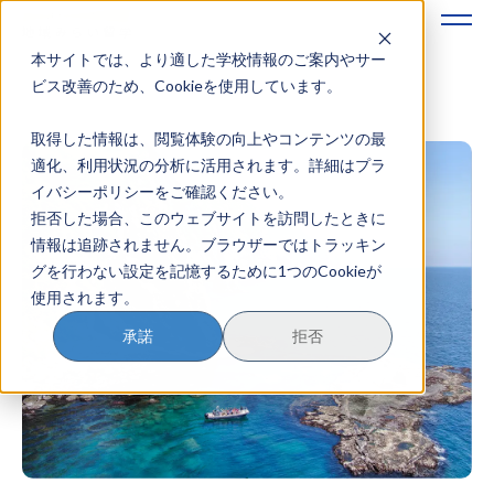
本サイトでは、より適した学校情報のご案内やサー
地域みらい留学のすすめかた
ビス改善のため、Cookieを使用しています。
取得した情報は、閲覧体験の向上やコンテンツの最
地域みらい留学とは
適化、利用状況の分析に活用されます。詳細はプラ
イバシーポリシーをご確認ください。
学校を探す
拒否した場合、このウェブサイトを訪問したときに
情報は追跡されません。ブラウザーではトラッキン
イベントを探す
グを行わない設定を記憶するために1つのCookieが
使用されます。
おためし地域留学
承諾
拒否
マガジン
奨学金について
？
イベント参加方法