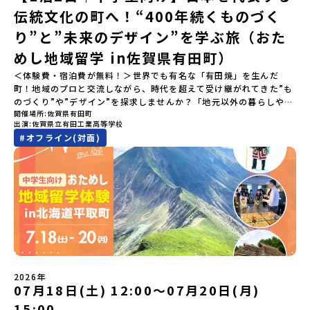
2026年4月22日に開催された説明会の録画をご覧いただけます。こ
伝統文化の町へ！“400年続くものづく
の動画を見れば、あなたの「なんとなく不安」が「絶対に行ってみ
たい！」に変わるはず💡お家からリラックスして視聴してみてくだ
り”と”未来のデザイン”を学ぶ旅（おた
さいね😊▶︎全体説明会のアーカイブはこちら（アーカイブを視聴す
る）YouTube：https://youtu.be/Yt8nd04aNgA?
めし地域留学 in佐賀県有田町）
si=e5erbspvwz5O8_uF【アーカイブ内容】・おためし地域留学の
＜体験費・宿泊費が無料！＞世界でも有名な「有田焼」を生んだ
魅力・メリット・2026年度、日本全国20以上の対象地域について・
町！地域のプロと交流しながら、時代を超えて受け継がれてきた”も
安心のサポート体制・質疑応答※各地域の詳細なプログラムは、以
のづくり”や”デザイン”を探求しませんか？「地元以外の暮らしや文
下の【STEP2】個別説明会にて紹介しています。ーーーーーーーー
開催場所
佐賀県有田町
化が気になる。いつか留学してみたい！」「豊かな自然と伝統文
ーーーーーーーーーーーーーーーー💡疑問も不安もワクワクに変え
出演
佐賀県立有田工業高等学校
化、町並みに興味がある！」「ものづくりやきれいなデザインが好
る！2つのステップ知りたいことに合わせて、2つの説明会をご活用
#
オフライン(対面)
き！」そんな中学生のみなさんにおすすめ！「おためし地域留学体
ください！【STEP1】全体オンライン説明会の視聴（☆上の動画で
験」は、日本全国約200の高校と連携し、地域の枠を超えて学校生活
いつでも視聴可能です） 〜まずは「おためし地域留学」を知りたい
を送る「地域みらい留学」をプチ体験できるプログラムです。はじ
方へ〜プログラムの全体像や魅力、サポート体制について解説しま
めてのひとり旅でも安心！現地でもスタッフがしっかりとサポート
す。 【STEP2】個別プログラム説明会（☆順次ページを公開しま
いたします。今回のフィールドは「佐賀県有田町（ありたちょ
す）〜「地域別のプログラム」を具体的に知りたい方へ〜 「現地で
う）」佐賀県の西部にある有田町は、江戸時代から400年以上続く
は何をするの？」という疑問にお答えする説明会です。その場所な
「窯業（ようぎょう）」の町。 窯（かま）で粘土を焼いてつくるも
らではのプログラムをたっぷりお伝えします！🚩現在公開中の個別
のづくりが、この町の文化として今も受け継がれています。世界で
説明会はこちらから（順次公開予定）【5/7(木)】北海道平取町
も知られる「有田焼」は、この窯業の中から生まれました。長い歴
【5/8(金)】熊本県芦北町▼おためし地域留学の情報▼おためし地域
史の中で積み重ねられてきた技術や工夫、そして“つくる人の想
留学の情報紹介ページ👉【こちらをクリック】「おためし地域留学
い”が、この町には残っています。また、文化施設が「日本遺産」や
体験」のプログラム開催情報を公式LINEにて配信中！ぜひご登録く
2026年
「日本の20世紀遺産」に認定されるなど日本を代表する伝統工芸の
07月18日(土) 12:00〜07月20日(月)
ださい♪気になることや不安な点は、LINEから気軽にご相談くださ
町です。さらに、有田町には「日本の棚田百選」に選ばれた「岳の
い。👉 【LINE登録はこちら】
15:00