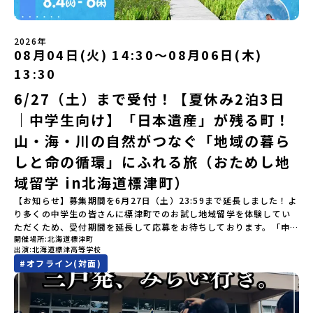
ワーク」 -みんなで振り返り対話（PM） 13:00頃 解散（出水駅）
などの個人的費用【募集人数】最大10名（お申し込み多数の場合は
留学」をプチ体験できるプログラムです。はじめてでも安心！現地
認フォーム」に３日以内に回答いただき、確認フォームの提出をも
※天候の状況や参加人数によってプログラムを変更する場合がござ
抽選の上決定）【参加者決定】お申し込み多数の場合は、締め切り
ではスタッフがしっかりとサポートいたします。今回のフィールド
って参加確定とさせていただきます。当選確認フォームの期日まで
います。参加概要【開催場所】鹿児島県出水市【実施日程】8月3日
後1週間を目途に当落結果をご連絡いたします。【申し込み受付期
は「岩手県八幡平市（はちまんたいし）」岩手県八幡平市（はちま
にご回答いただけない場合は、当選を取り消しとさせていただきま
（月）〜 8月5日（水）※参加が確定した方には7月7日(火) 18:30-
2026年
間】申込期間が延長になりました！5月7日(木)12：00 から 6月4日
んたいし）は北西部にあり、秋田県との県境にある自然豊かな町で
08月04日(火) 14:30〜08月06日(木)
す。当選取り消しがあった場合は、繰り上げ当選者へご連絡させて
20:00に「参加者向け事前オンライン会」をご案内する予定です。必
(木) 12：00まで疑問も不安もワクワクに変える！「おためし地域留
す。町の約83％は「森林」！標高1,000mを超える山岳地帯や高原
いただきます。登録メールアドレスの変更をご希望の場合は下記の
ず参加をお願いします。【集合場所・時間】出水駅 8月3日(月)
学」ステップアップ説明会プログラムの内容を詳しく知りたい方
13:30
もあり緑が豊かな大自然を感じることができ、新緑、山菜の春、花
地域みらい留学公式LINEよりご連絡をお願いします。※受信制限設
13:30 集合【解散場所・時間】出水駅 8月5日(水) 12:00 解散【対
や、お申し込みを迷われている方向けにZoomでのオンライン配信
の夏、紅葉の秋、スキーや樹氷の冬と四季ごとに美しい景色を見る
定をしていると、通知メールをお受け取りいただけません。その場
象】中学生2～3年生【宿泊先】現在調整中※1室に複数名(同性)で宿
6/27（土）まで受付！【夏休み2泊3日
を行います。知りたい情報のレベルに合わせて、以下の2つのステッ
ことのできるユニークな町です。「十和田八幡平（とわだはちまん
合は、「@miratabi.jp」からのメールを受信できるよう設定をお願
泊いただく予定です。【旅行代金】無料※旅行代金に含まれる費用
プをご活用ください。【STEP 1】全体オンライン説明会（アーカイ
｜中学生向け】「日本遺産」が残る町！
たい）国立公園」では登山やトレッキング、「安比高原（あっぴこ
いいたします。※結果に関する個別のお問合せにはお答えしており
のうち、以下の内容が無料となります：・宿泊費（2泊分）・プログ
ブ動画を公開中！）〜まずは「おためし地域留学」を知りたい方
うげん）スキー場」は日本国内最大級のスキーリゾートとして有名
ませんので、ご了承ください。・お申し込みについてお申込はお一
ラム内のアクティビティ・体験費用・一部の食事代*以下の費用は参
へ〜日本全国20以上の地域から選んで参加できる「おためし地域留
山・海・川の自然がつなぐ「地域の暮ら
で、一年中自然アクティビティを楽しむことができます！そして八
人様1回限りです。PC・スマートフォンからお申込ください。申込
加者のご負担となります・集合場所までの往復交通費・お土産代や
学」の全体像や魅力について、説明会を開催しました。中学生一人
幡平市にある「松川地熱発電所」は、日本で初めて「地球のチカラ
しと命の循環」にふれる旅（おためし地
後の内容変更はできません。お申込時は、メールアドレスの入力間
自由時間の個人飲食費などの個人的費用【募集人数】最大10名（お
での参加にあたり、保護者様が特に気になる「安全面」や「事務局
を電気に変えた」場所！八幡平の地下からわき出す蒸気をそのまま
違いにご注意ください。・宿泊について１室に複数(同性2～4名程
申し込み多数の場合は抽選の上決定）【参加者決定】お申し込み多
のサポート体制」についても詳しく解説しています。ぜひ、ご自宅
域留学 in北海道標津町）
電気に変える「地球・自然にやさしい最先端のエネルギー」を生み
度)で宿泊いただく予定です。・食事アレルギー対応について個別の
数の場合は、締め切り後1週間を目途に当落結果をご連絡いたしま
からお気軽にご視聴ください。🎬 [アーカイブ動画を視聴す
出す挑戦をしてきた町です。今回のプログラムでは、この松川地熱
詳細なアレルギー対応希望にはお応えしかねる場合がございます。
す。【申し込み受付期間】6月1日(月)12：00 から 6月15日(月)
【お知らせ】募集期間を6月27日（土）23:59まで延長しました！よ
る]YouTube：https://youtu.be/Yt8nd04aNgA?
発電所から吹き出す地熱蒸気を使った「アート体験」をすることが
対応が必要な場合は必ず事前にご相談ください。・参加取消や急遽
12：00まで疑問も不安もワクワクに変える！「おためし地域留学」
り多くの中学生の皆さんに標津町でのお試し地域留学を体験してい
si=e5erbspvwz5O8_uF 【STEP 2】大樹町プログラム説明会〜
できます。世界でここだけ！地球のチカラを使った幻想的なグラデ
参加できなくなった場合について参加決定後の参加お取り消しはご
ステップアップ説明会プログラムの内容を詳しく知りたい方や、お
ただくため、受付期間を延長して応募をお待ちしております。「申
「大樹町」の内容を具体的に深掘りしたい方へ〜全体説明を聞いた
ーションのアートづくりをぜひ体験してみてください！さらに八幡
遠慮下さい。やむを得ないお取り消しの場合はお早めに事務局まで
開催場所
北海道標津町
申し込みを迷われている方向けにZoomでのオンライン配信を行い
し込みのタイミングを逃してしまった」という方も、この機会にぜ
うえで、「大樹町では具体的に何をするの？」「どんな町なの？」
平市は自然（山）の恵みを生かした料理がとても美味しい地域で
出演
北海道標津高等学校
ご連絡ください。・キャンセルポリシーやむを得ない参加お取り消
ます。知りたい情報のレベルに合わせて、以下の2つのステップをご
ひ一歩踏み出してみませんか？※都合により締め切りを早める場合
という疑問にお答えする説明会です。大樹町ならではの豊かな文化
す。みなさんの地元の味とは違う「岩手の郷土料理」を味わって楽
#
オフライン(対面)
しの場合、以下のルールに沿って対応させていただきます。ご了承
活用ください。【STEP 1】全体オンライン説明会（アーカイブ動画
がございます。お早目にご応募ください！-------奨学金のお知らせ-
や、2泊3日のプログラムの中身をたっぷりとお伝えします。日
しんでください🎵今回はこの大自然や文化が魅力的な八幡平市で、
ください。プログラム開催日の前日＜7月17日＞から、【キャンセル
を公開中！）〜まずは「おためし地域留学」を知りたい方へ〜日本
------＼返還不要・3年間最大72万／💡北海道の高校留学に【毎月2
時： 5月13日(水) 19：00〜19：40内 容： 大樹町ってどんなとこ
日本全国から集まる中学生や「平舘（たいらだて）高校」の高校生
のご連絡日：お支払いいただく旅行代金】・21日目にあたる日以
全国20以上の地域から選んで参加できる「おためし地域留学」の全
万円】の給付型奨学金～夢に向かって一歩踏み出す、あなたの未来
ろ？プログラム詳細解説、質疑応答お申し込み：https://c-
と一緒にさまざまなアクティビティを体験していただきます。他に
前：無料・20日目-8日目：20％・7日目-2日目：30％・プログラム
体像や魅力について、説明会を開催しました。中学生一人での参加
を応援！～ 詳細・条件はこちらから-----------------------------
mirai.jp/events/002112お気軽にどうぞ！「はじめての一人旅だ