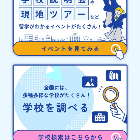
止について天候などの状況等によって開催を見合わせる可能性があ
ります。その場合は原則、開催日1週間前までにご連絡いたします。
又、最少催行人数に達しなかった場合は、開催日3週間前までに催行
中止の旨をメールにてご連絡いたします。・よくあるご質問その
他、よくあるご質問についてはこちらをご確認ください。運営団体
について＜プログラム主催：一般財団法人地域・教育魅力化プラッ
トフォーム＞「意志ある若者にあふれる持続可能な地域・社会をつ
くる」というビジョンを掲げ、2017年3月に島根県に設立した教育
事業団体です。日本全国約200の高校と連携しながら、中学卒業後に
地域の枠を越えて生徒一人ひとりの夢や価値観に合った地域・学校
で1〜3年間過ごすことができるシステム「地域みらい留学」をはじ
めとした、教育事業や地域活性モデルをつくり続けています。名
称：一般財団法人地域・教育魅力化プラットフォーム設 立：2017
年3月代表者：岩本 悠所在地：〒690-0842 島根県松江市東本町二
丁目25-6 みらいBASE2階 その他所在地公式HP：http://c-
platform.or.jp/お問い合わせ先担当：小川・小原E-mail：
info@miratabi.jp「おためし地域留学体験」のプログラム開催情報
を公式LINEにて配信中！ぜひご登録ください♪地域みらい留学公式
LINE