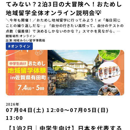
てみない？2泊3日の大冒険へ！おためし
地域留学全体オンライン説明会💡
＼今年も開催！／おためし地域留学に行ってみよう！🛫「毎日同じ
ことの繰り返しだな…」「自分の行きたい高校って、自分のテストの
点数（偏差値）で決めるしかないのかな？」スマホを見ながら、進
開催場所
オンライン
路にモヤモヤしているそこのあなたへ！👀テストの点数ではなく、
出演
地域みらい留学事務局
あなたの「ワクワク（＝自分軸）」で進路を選ぶ。そんな新しい選
#
オンライン
択肢が、「地域みらい留学」です。「でも、いきなり知らない土地
の高校に進学するなんて不安…」そんな人のために、2泊3日で気軽
にプチ体験できる【おためし地域留学】の魅力を凝縮したオンライ
ン説明会のアーカイブ（録画）を公開中です！✨＼🔥ここがすごい！
🔥／おためし地域留学 3つのワクワク🔥🔥 ①スマホじゃわからない
「圧倒的な感動」！教科書を読むだけじゃわからない、その地域な
らではの大自然や歴史を「五感」でフル体験！カヌーに乗ったり、
伝統文化に触れたり、本物の冒険が待っています！🔥 ②「初めまし
て」が「一生の友達」に変わる！全国から「新しいことに挑戦した
い！」「今の自分を変えたい！」と思っている同世代の中学生が大
集合！地元の高校生と一緒にご飯を食べて語り合えば、たった数日
2026年
で最高の仲間になる！🔥 ③宿泊費・体験費はなんと【無料】！親元
07月04日(土) 12:00〜07月05日(日)
を離れる初めての一人旅でも大丈夫。頼れるスタッフがしっかりサ
13:00
ポートするので安心・安全です！ーーーーーーーーーーーーーーー
ーーーーーーーーー📺 全体オンライン説明会（アーカイブ配信）
【1泊2日｜中学生向け】日本を代表する