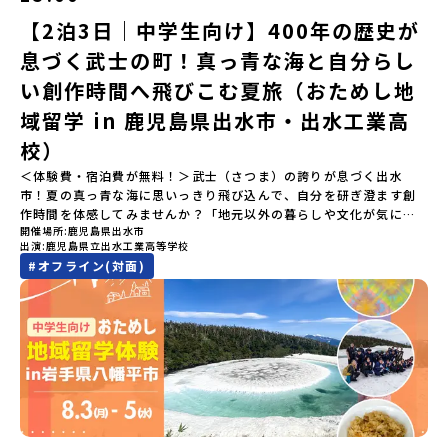
「ランチ/お土産タイム」（PM） 13：30頃プログラム終了-新千歳
以内に回答いただき、確認フォームの提出をもって参加確定とさせ
拓いてきた農業や漁業の歴史など、夢を追う人々が集まる他の町に
空港には15：00頃に到着予定です。※天候の状況や参加人数によっ
【2泊3日｜中学生向け】400年の歴史が
ていただきます。当選確認フォームの期日までにご回答いただけな
はない風土が存在します。大樹町では、このフロンティアスピリッ
てプログラムを変更する場合がございます。参加概要【開催場所】
い場合は、当選を取り消しとさせていただきます。当選取り消しが
ツが現在、「北海道の小さな町から宇宙を目指す」という新たな夢
息づく武士の町！真っ青な海と自分らし
北海道平取町（びらとりちょう）【実施日程】7月18日(土)～7月20
あった場合は、繰り上げ当選者へご連絡させていただきます。登録
へと繋がっています。 「宇宙版シリコンバレー」の実現を目指し、
日(月祝)※参加が確定した方には6月3日(水) 18：30～20：00に
メールアドレスの変更をご希望の場合は下記の地域みらい留学公式
国内外の宇宙関連企業が集まる宇宙港「北海道スペースポート」の
い創作時間へ飛びこむ夏旅（おためし地
「参加者向け事前オンライン研修」をご案内する予定です。必ず参
LINEよりご連絡をお願いします。※受信制限設定をしていると、通
整備が進められています。 この未来への挑戦の精神は、民間企業に
域留学 in 鹿児島県出水市・出水工業高
加をお願いします。【集合場所・時間】7月18日(土) 12：00 新千歳
知メールをお受け取りいただけません。その場合は、
よる日本初のロケット打ち上げ成功という形で実を結び、世界有数
空港※12：00までに新千歳空港に到着する便で手配ください。【解
「@miratabi.jp」からのメールを受信できるよう設定をお願いいた
のロケット発射場の適地として全国・アジア各国からも大きな注目
校）
散場所・時間】7月20日(祝月) 15：00頃 新千歳空港※16：00以降
します。※結果に関する個別のお問合せにはお答えしておりません
を集めています 今回は、そんな大樹町の過去から未来へ繋がるフロ
に新千歳空港を出発する便で手配ください。【対象】中学2年生、中
＜体験費・宿泊費が無料！＞武士（さつま）の誇りが息づく出水
ので、ご了承ください。・お申し込みについてお申込はお一人様1回
ンティアスピリッツに触れるアクティビティへ出発！農業からロケ
学3年生【宿泊先】ゲストハウス ヤント※ドミトリータイプの2段ベ
市！夏の真っ青な海に思いっきり飛び込んで、自分を研ぎ澄ます創
限りです。PC・スマートフォンからお申込ください。申込後の内容
ットまで本物の現場を体感し、他では味わえない体験を五感をフル
ッド（1室2～4名）で宿泊いただく予定です。【旅行代金】無料※旅
作時間を体感してみませんか？「地元以外の暮らしや文化が気にな
変更はできません。お申込時は、メールアドレスの入力間違いにご
につかって楽しむことができます🎵大樹高校は、農業から宇宙まで
行代金に含まれる費用のうち、以下の内容が無料となります・宿泊
開催場所
鹿児島県出水市
る。いつか留学してみたい！」「自分の進学や将来の可能性をもっ
注意ください。・宿泊について１室に複数(同性2～4名程度)で宿泊
「町のぜんぶが教科書」！大樹高校の学びは、ただ教室の机に座っ
出演
鹿児島県立出水工業高等学校
費（2泊分）・プログラム内のアクティビティ・体験費用・一部の食
とひらきたい！」「ものづくりや工業高校に興味がある！」そんな
いただく予定です。・食事アレルギー対応について個別の詳細なア
ているだけではありません！農業や漁業から、最先端の宇宙科学ま
#
オフライン(対面)
事代※以下の費用は参加者のご負担となります・集合場所までの往
中学生のみなさんにおすすめ！「おためし地域留学」は、日本全国
レルギー対応希望にはお応えしかねる場合がございます。対応が必
で「町のぜんぶが教科書」 です。先輩たちは「地域探究」の授業
復交通費・お土産代や自由時間の個人飲食費などの個人的費用【募
約200の高校と連携し、地域の枠を超えて学校生活を送る「地域みら
要な場合は必ず事前にご相談ください。・参加取消や急遽参加でき
や、放課後の「地域探究サークル」を通して、学校の外へどんどん
集人数】最大10名（お申し込み多数の場合は抽選の上決定）【参加
い留学」をプチ体験できるプログラムです。はじめてのひとり旅で
なくなった場合について参加決定後の参加お取り消しはご遠慮下さ
飛び出し町の人たちと一緒にリアルな課題解決にチャレンジしてい
者決定】お申し込み多数の場合は、締め切り後1週間を目途に当落結
も安心！現地でもスタッフがしっかりとサポートいたします。今回
い。やむを得ないお取り消しの場合はお早めに事務局までご連絡く
ます。そんな先輩たちとの交流がきっと「未来の自分」のヒントが
果をご連絡いたします。【申し込み受付締切】4月30日(木)12：00
のフィールドは「鹿児島県 出水市（いずみし）出水工業高校」出水
ださい。・キャンセルポリシーやむを得ない参加お取り消しの場
見つかるはず！ あたたかい町の人たちや先輩たちとの出会いが待っ
から 5月14日(木) 12：00まで疑問も不安もワクワクに変える！「お
市（いずみし）は、鹿児島県の玄関口にあるまち。ここでしか見ら
合、以下のルールに沿って対応させていただきます。ご了承くださ
ている北海道大樹町へ、あなたの世界をグッと広げる特別な旅に出
ためし地域留学」ステップアップ説明会プログラムの内容を詳しく
れない景色と、地元の人たちがずっと大切にしてきたものがありま
い。プログラム開催日の前日＜7月3日＞から、【キャンセルのご連
発しませんか？ 体験のおすすめポイント体験プログラム内容（予
知りたい方や、お申し込みを迷われている方向けにZoomでのオン
す。400年前から続く「武士の道」を歩く昔、武士たちがまちを守る
絡日：お支払いいただく旅行代金】・21日目にあたる日以前：無
定）＜１日目＞（PM）「オリエンテーション・自己紹介ワーク」
ライン配信を行います。知りたい情報のレベルに合わせて、以下の2
ために築いた「出水麓（いずみふもと）武家屋敷群」。今も残る約
料・20日目-8日目：20％・7日目-2日目：30％・プログラム開始日
「大樹町の自然を満喫」 -先人の知恵と夢を体験「砂金堀」 -川
つのステップをご活用ください。【STEP 1】全体オンライン説明会
150軒のお屋敷のほとんどに、今も人が住んでいます。400年前の武
の前日：40％・プログラム開始日当日：50％・ご連絡無しでの不参
遊び「1日を振り返るーみんなで体験シェア」＜2日目＞（AM）「大