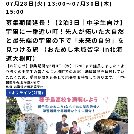
す。町名の「平取（びらとり）」は、アイヌ語「ピラ・ウトゥル」
07月28日(火) 13:00〜07月30日(木)
ってプログラムを変更する場合がございます。参加概要【開催場
（崖の間を意味）という言葉から名付けられました。見上げるほど
所】佐賀県 有田町（ありたちょう）【実施日程】7月4日（土）〜7
15:00
大きな山々が連なる「幌尻岳（ぽろしりだけ）」の景色は絶景！日
月5日（日）※参加が確定した方には6月5日（金） 18:30～20:00に
本一の広さを誇る「すずらん」が咲く花畑や、和牛がのんびりと過
「参加者向け事前オンライン研修」をご案内する予定です。必ず参
募集期間延長！【2泊3日｜中学生向け】
ごす放牧地。日本一の清流に選ばれたこともある、ヤマメやニジマ
加をお願いします。【集合場所・時間】7月4日(土) 12：00 JR有田
宇宙に一番近い町！先人が拓いた大自然
スが泳ぐ「沙流川（さるがわ）」。他の地域では見ることのできな
駅※12：00までにJR有田駅に到着する便で手配ください。【解散場
い圧倒的スケールの自然を味わうことができます。さらに、源義経
所・時間】7月5日(日) 13：00頃 JR有田駅【対象】中学2年生、中
と最先端の宇宙の下で「未来の自分」を
（みなもとのよしつね）とも縁が深いとされている地域で、義経を
学3年生【宿泊先】ありこや（佐賀県西松浦郡有田町）※地域みらい
祀った神社や公園などが存在し、アイヌ民族と日本の歴史を交差す
見つける旅 （おためし地域留学 in北海
留学生が活用している宿泊施設（シェアハウス）です。※1室1名で
る瞬間を肌で体感できる町です。北の大地で育まれた「アイヌ文
宿泊いただく予定です。 【旅行代金】無料※旅行代金に含まれる費
道大樹町）
化」とは？「アイヌ」の文化は北海道を中心とした北部周辺で、先
用のうち、以下の内容が無料となります：・宿泊費（1泊分）・プロ
住民族である「アイヌ民族」によって大切に育まれてきた文化で
グラム内のアクティビティ・体験費用・一部の食事代*以下の費用は
【お知らせ】募集期間を6月4日（木）12:00まで延長しました！よ
す。日本語とは異なる響きを持つ「アイヌ語」や、自然界のあらゆ
参加者のご負担となります・集合場所までの往復交通費・お土産代
り多くの中学生の皆さんに大樹町でのお試し地域留学を体験してい
る物に「魂」が宿ると考える「精神文化」、祭りや家庭での行事な
や自由時間の個人飲食費などの個人的費用【募集人数】最大5名（お
ただくため、受付期間を延長して応募をお待ちしております。「申
どに踊られる「古式舞踊」、独特の文様による刺繍（ししゅう）、
開催場所
北海道大樹町
申し込み多数の場合は抽選の上決定）【参加者決定】お申し込み多
し込みのタイミングを逃してしまった」という方も、この機会にぜ
木彫り等の工芸など、ユニークな文化が存在します。アイヌ文化で
出演
北海道大樹高等学校
数の場合は、締め切り後1週間を目途に当落結果をご連絡いたしま
ひ一歩踏み出してみませんか？※都合により締め切りを早める場合
は、人間のまわりに存在する生き物や自然のチカラ、暮らしの道具
#
オフライン(対面)
す。【申し込み受付期間】5月7日(木)12：00 から 5月21日(木)
がございます。お早目にご応募ください！-------------------------
のうち、人間にとって大切な役割を持っているものを「カムイ」と
12：00まで疑問も不安もワクワクに変える！「おためし地域留学」
-------------------＼返還不要・3年間最大72万／💡北海道の高校留
呼んでいます。いつも自分たちを見守ってくれているもの、例え
ステップアップ説明会プログラムの内容を詳しく知りたい方や、お
学に【毎月2万円】の給付型奨学金～夢に向かって一歩踏み出す、あ
ば、身近な動植物や、暮らしに欠かせない火、水、風、そして雄大
申し込みを迷われている方向けにZoomでのオンライン配信を行い
なたの未来を応援！～ 詳細・条件はこちらから------------------
な山や川などもすべて「カムイ」です。この文化と精神性をテーマ
ます。知りたい情報のレベルに合わせて、以下の2つのステップをご
--------------------------ーーーーーーーーーーーーーーーーーー
にした大人気マンガ「ゴールデンカムイ」は、累計3000万部以上販
活用ください。【STEP 1】全体オンライン説明会〜まずは「おため
ーーーーーーーーーーーーーー＜体験費・宿泊費が無料！＞民間ロ
売され、2026年3月に映画の続編も公開されるなど注目を集めてい
し地域留学」を知りたい方へ〜日本全国20以上の地域から選んで参
ケットの打ち上げ成功で話題になった町！ 北海道の「宇宙版シリコ
ます。今回は、平取町の中でもアイヌ文化に触れることのできる
加できる「おためし地域留学」の全体像や魅力について、説明会を
ンバレー」を目指す大樹町で、最先端テクノロジーとどこまでも続