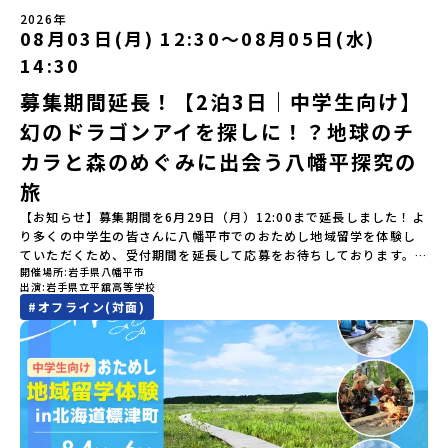
（アーカイブ動画を公開中！）〜まずは「おためし地域留学」を知
士が歩いた道を、自分の足で歩く。まるで、まち全体がタイムカプ
加またはプログラム開始後の解除：100％・催行中止について天候な
樹高校見学・寮見学」 -大樹高校の特徴を知る学校体験 -高校生
2026年
りたい方へ〜日本全国20以上の地域から選んで参加できる「おため
セル。真っ青な海へダイブ！目の前に広がる八代海（やつしろか
08月03日(月) 12:30〜08月05日(水)
どの状況等によって開催を見合わせる可能性があります。その場合
との対話「大樹町の魅力を体験①」 -大樹町ならではのランチ＆ス
し地域留学」の魅力を凝縮したアーカイブ動画をご覧いただけま
い）は穏やかなリアス式海岸。海に沈む夕日は一生に一度は見てお
は原則、開催日1週間前までにご連絡いたします。又、最少催行人数
イーツ（PM）「大樹町の魅力を体験②」 -大樹町宇宙交流センタ
14:30
す。初めての一人旅への不安や、事務局のサポート体制、安全面に
きたい景色です。出水工業高校は、「建築科」と「機械電気科」の2
に達しなかった場合は、開催日3週間前までに催行中止の旨をメール
ーSORA見学 -モデルロケットを飛ばしてみよう！「みんなで
ついても詳しく解説しています。🎬 [アーカイブ動画を視聴す
つの学科。金属加工、電気工作、建物のデザインにチャレンジでき
にてご連絡いたします。・よくあるご質問その他、よくあるご質問
BBQ」 -さらに仲間や地元の高校生、町の大人たちと交流＜3日目
募集期間延長！【2泊3日｜中学生向け】
る]YouTube：https://youtu.be/Yt8nd04aNgA?
る環境。「高校生ものづくりコンテスト」の木材加工部門で九州大
についてはこちらをご確認ください。運営団体について＜プログラ
＞（AM）「3日間の振り返りワーク」 -みんなで振り返り対話「牧
si=e5erbspvwz5O8_uF【STEP 2】平取町プログラム説明会〜
幻のドラゴンアイを探しに！？地球のチ
会2位に輝くなど、先輩たちの実力はホンモノ！この旅では自分の手
ム主催：一般財団法人地域・教育魅力化プラットフォーム＞「意志
場の舞台裏。フィールドワーク」 -牧場見学・搾乳体験・動物と触
「平取町」の内容を具体的に深掘りしたい方へ〜全体説明を聞いた
でモノをつくる時間を体験。金属を削ったり、電気を組んだり、木
ある若者にあふれる持続可能な地域・社会をつくる」というビジョ
れ合おう「ランチ/お土産タイム」（PM） 14：00頃プログラム終
カラと森のめぐみに出会う八幡平探究の
うえで、「平取町では具体的に何をするの？」「どんな町なの？」
で形をつくったり。プロの機械にさわれる高校で&quot;自分の手
ンを掲げ、2017年3月に島根県に設立した教育事業団体です。日本
了-とかち帯広空港には15：00頃に到着予定です。※天候の状況や参
という疑問にお答えする説明会です。平取町ならではの豊かな文化
&quot;でモノづくりにチャレンジ。夜には自分だけの「竹灯籠（た
旅
全国約200の高校と連携しながら、中学卒業後に地域の枠を越えて生
加人数によってプログラムを変更する場合がございます。参加概要
や、2泊3日のプログラムの中身をたっぷりとお伝えします。日
けとうろう）」を作って灯りをともします。真っ青な海に思いっき
徒一人ひとりの夢や価値観に合った地域・学校で1〜3年間過ごすこ
【開催場所】北海道大樹町（たいきちょう）【実施日程】7月28日
【お知らせ】募集期間を6月29日（月）12:00まで延長しました！よ
時： 5月7日(木) 19：00〜19：40内 容： 平取町ってどんなとこ
りダイブしたり、全国から集まった仲間や地元の高校生、地域の方
とができるシステム「地域みらい留学」をはじめとした、教育事業
(火)〜 7月30日(木)※参加が確定した方には6月19日(金) 18：30～
り多くの中学生の皆さんに八幡平市でのおためし地域留学を体験し
ろ？、プログラム詳細解説、質疑応答お申し込み：https://c-
たちとワイワイBBQや夕ごはんづくりは一生の思い出になるはず！
や地域活性モデルをつくり続けています。名 称：一般財団法人地
20：00に「参加者向け事前オンライン研修」をご案内する予定で
ていただくため、受付期間を延長して応募をお待ちしております。
mirai.jp/events/002112どちらの説明会でも、お気軽にどうぞ！
ちょっとドキドキするけど、楽しい！に出会う3日間。熱気あふれる
域・教育魅力化プラットフォーム設 立：2017年3月代表者：岩本
す。必ず参加をお願いします。【集合場所・時間】7月28日(火)
開催場所
岩手県八幡平市
「申し込みのタイミングを逃してしまった」という方も、この機会
「はじめての一人旅だけど大丈夫？」「どんな体験ができるの？」
出水市の冒険に飛び込んでみませんか？体験のおすすめポイント体
悠所在地：〒690-0842 島根県松江市東本町二丁目25-6 みらい
13：00 とかち帯広空港※13：00までにとかち帯広空港に到着する
出演
岩手県立平舘高等学校
にぜひ一歩踏み出してみませんか？※都合により締め切りを早める
そんな保護者様の不安や、中学生のみなさんの素朴な疑問にスタッ
験プログラム内容（予定）＜1日目＞（PM）「オリエンテーショ
BASE2階 その他所在地公式HP：http://c-platform.or.jp/お問い
便で手配ください。【解散場所・時間】7月30日(木) 15：00頃 とか
#
オフライン(対面)
場合がございます。お早目にご応募ください！＜体験費・宿泊費が
フが直接お答えします。チャットでの質問も可能ですので、ぜひご
ン・自己紹介ワーク」「みんなで海遊び！」 -心をほぐして、出水
合わせ先担当：小川・小原E-mail：info@miratabi.jp「おためし
ち帯広空港※16：00以降にとかち帯広空港を出発する便で手配くだ
無料＞緑があふれる大自然の町へ！世界でここでしかできない「自
自宅からリラックスしてご参加ください。▼お申し込み前に必ずご
に飛び込む！海を満喫しよう！「みんなで夕食」「1日目の振り返り
地域留学体験」のプログラム開催情報を公式LINEにて配信中！ぜひ
さい。【対象】中学2年生、中学3年生【宿泊先】大樹町ワーキング
然×アートの融合体験」や「自然クラフト」を楽しんでみません
確認ください・参加規約への同意プログラムへの参加申し込みいた
会」＜2日目＞（AM）「出水工業高校のオープンスクールに参
ご登録ください♪地域みらい留学公式LINE
ステイ住宅※1室に複数(同性2～4名程度)で宿泊いただく予定です。
か？「大自然や文化体験が好き！興味がある！」「その地域にしか
だく前に、「お申し込みに関する各規約」への同意が必須となりま
加」 -高校見学 -授業体験（PM）「学校のことを深く知る・もの
【旅行代金】無料※旅行代金に含まれる費用のうち、以下の内容が
ない郷土料理を味わってみたい！」「地元以外の暮らしや文化が気
す。ご確認ください。・抽選による参加者決定についてお申込みい
づくりにチャレンジ！」 -各学科を実際に体験する -ものづくり
無料となります：・宿泊費（2泊分）・プログラム内のアクティビテ
になる。いつか留学してみたい！」そんな中学生のみなさんにおす
ただいた方の中から抽選の上、締め切り日から1週間を目途に、お申
にチャレンジ -竹灯籠づくりを創って灯りをともす「みんなで
ィ・体験費用・一部の食事代*以下の費用は参加者のご負担となりま
すめ！「おためし地域留学体験」は、日本全国約200の高校と連携し
し込み時に記入いただいたメールアドレス宛に「当選／落選メー
BBQ」「2日目の振り返り会」＜3日目＞（AM）「3日間の振り返り
す・集合場所までの往復交通費・お土産代や自由時間の個人飲食費
ながら地域の枠を超えて学校生活を送ることができる「地域みらい
ル」をお送りいたします。当選者は、メールに記載された「当選確