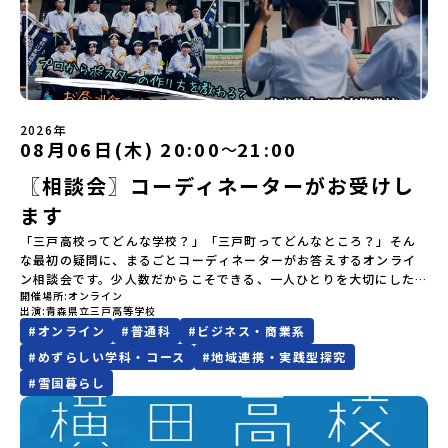
はないスペシャルな魅力がギュッと詰まった岩手県八幡平市で五感
開始日の前日：40％・プログラム開始日当日：50％・ご連絡無しで
にあたり、保護者様が特に気になる「安全面」や「事務局のサポー
----＜体験費・宿泊費が無料！＞一万年前から続く自然と人の暮らし
けど大丈夫？」「どんな体験ができるの？」そんな保護者様の不安
を使いながら、まちの魅力を一緒に探究してみませんか？地域と一
の不参加またはプログラム開始後の解除：100％・催行中止について
ト体制」についても詳しく解説しています。ぜひ、ご自宅からお気
が今も残る町！広大な自然と生き物とともに生きる豊かさに触れ、
や、中学生のみなさんの素朴な疑問にスタッフが直接お答えしま
体になり「開拓者精神」を育む！「平舘（たいらだて）高校」と
天候などの状況等によって開催を見合わせる可能性があります。そ
軽にご視聴ください。🎬 [アーカイブ動画を視聴する]YouTube：
まちの暮らしを一緒に体験してみませんか？「地元以外の地域の暮
す。チャットでの質問も可能ですので、ぜひご自宅からリラックス
は？今回のプログラムを一緒に過ごしてくれる高校生は「平舘（た
の場合は原則、開催日1週間前までにご連絡いたします。又、最少催
https://youtu.be/Yt8nd04aNgA?si=e5erbspvwz5O8_uF
らしが気になる。いつか留学してみたい！」「大自然と生き物が好
してご参加ください。▼お申し込み前に必ずご確認ください・参加
いらだて）高校」の生徒たち。この高校の特徴は「地域と一体にな
行人数に達しなかった場合は、開催日3週間前までに催行中止の旨を
【STEP 2】出水市・出水工業高校プログラム説明会〜「出水市・出
き！興味がある！」「自分の進学や将来の可能性をもっとひらきた
規約への同意プログラムへの参加申し込みいただく前に、「お申し
った探究教育」と「自分で考えて動くチカラを大切にしている」こ
メールにてご連絡いたします。・よくあるご質問その他、よくある
水工業高校」の内容を具体的に深掘りしたい方へ〜全体説明を聞い
い！」そんな中学生のみなさんにおすすめ！「おためし地域留学体
込みに関する各規約」への同意が必須となります。ご確認くださ
と。地元の地熱発電や観光などの産業や文化のテーマで、生徒たち
ご質問についてはこちらをご確認ください。運営団体について＜プ
たうえで、「出水市では具体的に何をするの？」「どんな町な
験」は、日本全国約200の高校と連携し、地域の枠を超えて学校生活
い。・抽選による参加者決定についてお申込みいただいた方の中か
2026年
自身が「探究プロジェクト」を企画し取り組むユニークな高校で
ログラム主催：一般財団法人地域・教育魅力化プラットフォーム＞
の？」という疑問にお答えする説明会です。出水市ならではの豊か
を送る「地域みらい留学」をプチ体験できるプログラムです。はじ
08月06日(木) 20:00
21:00
ら抽選の上、締め切り日から1週間を目途に、お申し込み時に記入い
〜
す。机の上で勉強するだけではない、実践的な探究やフィールドワ
「意志ある若者にあふれる持続可能な地域・社会をつくる」という
な文化や、2泊3日のプログラムの中身をたっぷりとお伝えします。
めてのひとり旅でも安心！現地でもスタッフがしっかりとサポート
ただいたメールアドレス宛に「当選／落選メール」をお送りいたし
ークを楽しむことができます。今回は、そんなエネルギッシュに活
ビジョンを掲げ、2017年3月に島根県に設立した教育事業団体で
〖相談会〗コーディネーターがお受けし
日 時： 6月9日日(水)19:00-19:45内 容： 出水市ってどんなとこ
いたします。今回のフィールドは「北海道 標津町（しべつちょ
ます。当選者は、メールに記載された「当選確認フォーム」に３日
躍する高校生と一緒に交流したり対話をしながら、町の文化・料理
す。日本全国約200の高校と連携しながら、中学卒業後に地域の枠を
ろ？プログラム詳細解説、質疑応答お申し込み：https://c-
う）」北海道の東に位置する標津町（しべつちょう）は人口 約
以内に回答いただき、確認フォームの提出をもって参加確定とさせ
ます
を楽しみ、高校での活動のイメージをもつことができる絶好の機
越えて生徒一人ひとりの夢や価値観に合った地域・学校で1〜3年間
mirai.jp/events/091247お気軽にどうぞ！「はじめての一人旅だ
4,600人の町。東の水平線の奥に見えるのは北方領土の国後島（くな
ていただきます。当選確認フォームの期日までにご回答いただけな
会！この地域でしか味わえない豊かな体験をぜひ楽しんでください
過ごすことができるシステム「地域みらい留学」をはじめとした、
けど大丈夫？」「どんな体験ができるの？」そんな保護者様の不安
しりとう）、西には世界遺産に認定されている秘境・知床半島（し
「三戸高校ってどんな学校？」「三戸町ってどんなところ？」そん
い場合は、当選を取り消しとさせていただきます。当選取り消しが
🎵体験のおすすめポイント体験プログラム内容（予定）＜1日目＞
教育事業や地域活性モデルをつくり続けています。名 称：一般財
や、中学生のみなさんの素朴な疑問にスタッフが直接お答えしま
れとこはんとう）、鶴や白鳥など珍しい野鳥の宝庫である野付半島
な最初の疑問に、まるごとコーディネーターがお答えするオンライ
あった場合は、繰り上げ当選者へご連絡させていただきます。登録
（PM）「オリエンテーション」「地熱染色・発電所見学」 -八幡
団法人地域・教育魅力化プラットフォーム設 立：2017年3月代表
す。チャットでの質問も可能ですので、ぜひご自宅からリラックス
（のつけはんとう）をながめることができ、ミルクの里の牧草地が
ン相談会です。少人数だからこそできる、一人ひとりを大切にした
メールアドレスの変更をご希望の場合は下記の地域みらい留学公式
平市の自然を知る -地球のチカラを使ったアートづくり「ペンショ
者：岩本 悠所在地：〒690-0842 島根県松江市東本町二丁目25-6
してご参加ください。▼お申し込み前に必ずご確認ください・参加
広がる牛の酪農（らくのう）もさかんで、海と緑と川の自然と生き
開催場所
オンライン
学び。地域の人と関わりながら、自分のやりたいことに挑戦してい
LINEよりご連絡をお願いします。※受信制限設定をしていると、通
ンで夕食」「1日目の振り返り」「星空観察」※希望者＜2日目＞
みらいBASE2階 その他所在地公式HP：http://c-platform.or.jp/
出演
青森県立三戸高等学校
規約への同意プログラムへの参加申し込みいただく前に、「お申し
物が豊かな町です！標津町はさらに「鮭（さけ）の聖地」としても
ける環境。そして、学校のことだけでなく、町の雰囲気や人のあた
知メールをお受け取りいただけません。その場合は、
（AM）「平舘（たいらだて）高校見学」 -高校生活をイメージし
お問い合わせ先担当：小川・小原E-mail：info@miratabi.jp「お
#
オンライン
#
普通科
#
ビジネス・商業系
込みに関する各規約」への同意が必須となります。ご確認くださ
有名。江戸時代には将軍家にも贈られたほどで、今では「日本遺
たかさまで伝わるのが三戸高校の魅力です。はじめて地域みらい留
「@miratabi.jp」からのメールを受信できるよう設定をお願いいた
よう「郷土料理・BBQ」 -高校生・地元の方と交流を深める
ためし地域留学体験」のプログラム開催情報を公式LINEにて配信
い。・抽選による参加者決定についてお申込みいただいた方の中か
産」に登録されています。一万年前から続く伝統的な「鮭」の産業
学を知った方にもわかりやすく、学校の特色、学び、暮らし、地域
します。※結果に関する個別のお問合せにはお答えしておりません
#
めずらしい学科・コース
#
地域連携・実践型探究
（PM）「“八幡平市”体感ワークショップ」 -あけびづるで表札づく
中！ぜひご登録ください♪地域みらい留学公式LINE
ら抽選の上、締め切り日から1週間を目途に、お申し込み時に記入い
とともに人々の豊かな暮らしがあります。一万年前の縄文時代か
との関わり方をまとめてご紹介します。「まずは全体を知りたい」
ので、ご了承ください。・お申し込みについてお申込はお一人様1回
#
雪国暮らし
り -学校周辺散策「ペンションで夕食」「2日目の振り返り」 -みん
ただいたメールアドレス宛に「当選／落選メール」をお送りいたし
ら、人々の間で大切に守り受け継がれ、厳しい大自然と向き合い、
という中学生・保護者の方におすすめです。※各回定員は3組までで
限りです。PC・スマートフォンからお申込ください。申込後の内容
なで振り返り対話＜3日目＞（AM）「大更駅複合施設の見学」「振
ます。当選者は、メールに記載された「当選確認フォーム」に3日以
山・海・川がもたらす恵みに深く感謝しながら生きていく姿勢は今
す。※時間変更のご希望や、「学習面を中心に聞きたい」「地域と
変更はできません。お申込時は、メールアドレスの入力間違いにご
り返りワークショップ」 -個人での振り返り -グループでの振り
内に回答いただき、確認フォームの提出をもって参加確定とさせて
も息づく「命の循環」です。日本遺産にも認定されている「サケ」
の関わりを詳しく知りたい」などがありましたら、以下問い合わせ
注意ください。・宿泊について１室に複数(同性2～4名程度)で宿泊
返り「お土産・昼食」（PM） 解散 ※天候の状況や参加人数によっ
いただきます。当選確認フォームの期日までにご回答いただけない
の伝統産業や、雄大な知床の裾野で命を育む酪農の歴史など、自然