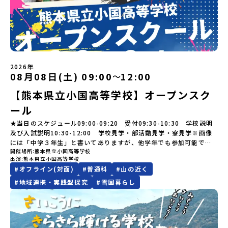
はないスペシャルな魅力がギュッと詰まった岩手県八幡平市で五感
開始日の前日：40％・プログラム開始日当日：50％・ご連絡無しで
にあたり、保護者様が特に気になる「安全面」や「事務局のサポー
----＜体験費・宿泊費が無料！＞一万年前から続く自然と人の暮らし
けど大丈夫？」「どんな体験ができるの？」そんな保護者様の不安
を使いながら、まちの魅力を一緒に探究してみませんか？地域と一
の不参加またはプログラム開始後の解除：100％・催行中止について
ト体制」についても詳しく解説しています。ぜひ、ご自宅からお気
が今も残る町！広大な自然と生き物とともに生きる豊かさに触れ、
や、中学生のみなさんの素朴な疑問にスタッフが直接お答えしま
体になり「開拓者精神」を育む！「平舘（たいらだて）高校」と
天候などの状況等によって開催を見合わせる可能性があります。そ
軽にご視聴ください。🎬 [アーカイブ動画を視聴する]YouTube：
まちの暮らしを一緒に体験してみませんか？「地元以外の地域の暮
す。チャットでの質問も可能ですので、ぜひご自宅からリラックス
は？今回のプログラムを一緒に過ごしてくれる高校生は「平舘（た
の場合は原則、開催日1週間前までにご連絡いたします。又、最少催
https://youtu.be/Yt8nd04aNgA?si=e5erbspvwz5O8_uF
らしが気になる。いつか留学してみたい！」「大自然と生き物が好
してご参加ください。▼お申し込み前に必ずご確認ください・参加
いらだて）高校」の生徒たち。この高校の特徴は「地域と一体にな
行人数に達しなかった場合は、開催日3週間前までに催行中止の旨を
【STEP 2】出水市・出水工業高校プログラム説明会〜「出水市・出
き！興味がある！」「自分の進学や将来の可能性をもっとひらきた
規約への同意プログラムへの参加申し込みいただく前に、「お申し
った探究教育」と「自分で考えて動くチカラを大切にしている」こ
メールにてご連絡いたします。・よくあるご質問その他、よくある
水工業高校」の内容を具体的に深掘りしたい方へ〜全体説明を聞い
い！」そんな中学生のみなさんにおすすめ！「おためし地域留学体
込みに関する各規約」への同意が必須となります。ご確認くださ
と。地元の地熱発電や観光などの産業や文化のテーマで、生徒たち
ご質問についてはこちらをご確認ください。運営団体について＜プ
たうえで、「出水市では具体的に何をするの？」「どんな町な
験」は、日本全国約200の高校と連携し、地域の枠を超えて学校生活
い。・抽選による参加者決定についてお申込みいただいた方の中か
2026年
自身が「探究プロジェクト」を企画し取り組むユニークな高校で
ログラム主催：一般財団法人地域・教育魅力化プラットフォーム＞
の？」という疑問にお答えする説明会です。出水市ならではの豊か
を送る「地域みらい留学」をプチ体験できるプログラムです。はじ
08月08日(土) 09:00
12:00
ら抽選の上、締め切り日から1週間を目途に、お申し込み時に記入い
〜
す。机の上で勉強するだけではない、実践的な探究やフィールドワ
「意志ある若者にあふれる持続可能な地域・社会をつくる」という
な文化や、2泊3日のプログラムの中身をたっぷりとお伝えします。
めてのひとり旅でも安心！現地でもスタッフがしっかりとサポート
ただいたメールアドレス宛に「当選／落選メール」をお送りいたし
ークを楽しむことができます。今回は、そんなエネルギッシュに活
ビジョンを掲げ、2017年3月に島根県に設立した教育事業団体で
【熊本県立小国高等学校】オープンスク
日 時： 6月9日日(水)19:00-19:45内 容： 出水市ってどんなとこ
いたします。今回のフィールドは「北海道 標津町（しべつちょ
ます。当選者は、メールに記載された「当選確認フォーム」に３日
躍する高校生と一緒に交流したり対話をしながら、町の文化・料理
す。日本全国約200の高校と連携しながら、中学卒業後に地域の枠を
ろ？プログラム詳細解説、質疑応答お申し込み：https://c-
う）」北海道の東に位置する標津町（しべつちょう）は人口 約
以内に回答いただき、確認フォームの提出をもって参加確定とさせ
ール
を楽しみ、高校での活動のイメージをもつことができる絶好の機
越えて生徒一人ひとりの夢や価値観に合った地域・学校で1〜3年間
mirai.jp/events/091247お気軽にどうぞ！「はじめての一人旅だ
4,600人の町。東の水平線の奥に見えるのは北方領土の国後島（くな
ていただきます。当選確認フォームの期日までにご回答いただけな
会！この地域でしか味わえない豊かな体験をぜひ楽しんでください
過ごすことができるシステム「地域みらい留学」をはじめとした、
けど大丈夫？」「どんな体験ができるの？」そんな保護者様の不安
しりとう）、西には世界遺産に認定されている秘境・知床半島（し
★当日のスケジュール09:00-09:20 受付09:30-10:30 学校説明
い場合は、当選を取り消しとさせていただきます。当選取り消しが
🎵体験のおすすめポイント体験プログラム内容（予定）＜1日目＞
教育事業や地域活性モデルをつくり続けています。名 称：一般財
や、中学生のみなさんの素朴な疑問にスタッフが直接お答えしま
れとこはんとう）、鶴や白鳥など珍しい野鳥の宝庫である野付半島
及び入試説明10:30-12:00 学校見学・部活動見学・寮見学※画像
あった場合は、繰り上げ当選者へご連絡させていただきます。登録
（PM）「オリエンテーション」「地熱染色・発電所見学」 -八幡
団法人地域・教育魅力化プラットフォーム設 立：2017年3月代表
す。チャットでの質問も可能ですので、ぜひご自宅からリラックス
（のつけはんとう）をながめることができ、ミルクの里の牧草地が
には「中学３年生」と書いてありますが、他学年でも参加可能で
メールアドレスの変更をご希望の場合は下記の地域みらい留学公式
平市の自然を知る -地球のチカラを使ったアートづくり「ペンショ
者：岩本 悠所在地：〒690-0842 島根県松江市東本町二丁目25-6
してご参加ください。▼お申し込み前に必ずご確認ください・参加
広がる牛の酪農（らくのう）もさかんで、海と緑と川の自然と生き
開催場所
熊本県立小国高等学校
す！
LINEよりご連絡をお願いします。※受信制限設定をしていると、通
ンで夕食」「1日目の振り返り」「星空観察」※希望者＜2日目＞
みらいBASE2階 その他所在地公式HP：http://c-platform.or.jp/
出演
熊本県立小国高等学校
規約への同意プログラムへの参加申し込みいただく前に、「お申し
物が豊かな町です！標津町はさらに「鮭（さけ）の聖地」としても
知メールをお受け取りいただけません。その場合は、
（AM）「平舘（たいらだて）高校見学」 -高校生活をイメージし
お問い合わせ先担当：小川・小原E-mail：info@miratabi.jp「お
#
オフライン(対面)
#
普通科
#
山の近く
込みに関する各規約」への同意が必須となります。ご確認くださ
有名。江戸時代には将軍家にも贈られたほどで、今では「日本遺
「@miratabi.jp」からのメールを受信できるよう設定をお願いいた
よう「郷土料理・BBQ」 -高校生・地元の方と交流を深める
ためし地域留学体験」のプログラム開催情報を公式LINEにて配信
い。・抽選による参加者決定についてお申込みいただいた方の中か
産」に登録されています。一万年前から続く伝統的な「鮭」の産業
します。※結果に関する個別のお問合せにはお答えしておりません
#
地域連携・実践型探究
#
雪国暮らし
（PM）「“八幡平市”体感ワークショップ」 -あけびづるで表札づく
中！ぜひご登録ください♪地域みらい留学公式LINE
ら抽選の上、締め切り日から1週間を目途に、お申し込み時に記入い
とともに人々の豊かな暮らしがあります。一万年前の縄文時代か
ので、ご了承ください。・お申し込みについてお申込はお一人様1回
り -学校周辺散策「ペンションで夕食」「2日目の振り返り」 -みん
ただいたメールアドレス宛に「当選／落選メール」をお送りいたし
ら、人々の間で大切に守り受け継がれ、厳しい大自然と向き合い、
限りです。PC・スマートフォンからお申込ください。申込後の内容
なで振り返り対話＜3日目＞（AM）「大更駅複合施設の見学」「振
ます。当選者は、メールに記載された「当選確認フォーム」に3日以
山・海・川がもたらす恵みに深く感謝しながら生きていく姿勢は今
変更はできません。お申込時は、メールアドレスの入力間違いにご
り返りワークショップ」 -個人での振り返り -グループでの振り
内に回答いただき、確認フォームの提出をもって参加確定とさせて
も息づく「命の循環」です。日本遺産にも認定されている「サケ」
注意ください。・宿泊について１室に複数(同性2～4名程度)で宿泊
返り「お土産・昼食」（PM） 解散 ※天候の状況や参加人数によっ
いただきます。当選確認フォームの期日までにご回答いただけない
の伝統産業や、雄大な知床の裾野で命を育む酪農の歴史など、自然