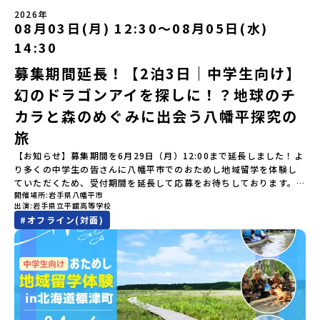
（アーカイブ動画を公開中！）〜まずは「おためし地域留学」を知
士が歩いた道を、自分の足で歩く。まるで、まち全体がタイムカプ
加またはプログラム開始後の解除：100％・催行中止について天候な
樹高校見学・寮見学」 -大樹高校の特徴を知る学校体験 -高校生
2026年
りたい方へ〜日本全国20以上の地域から選んで参加できる「おため
セル。真っ青な海へダイブ！目の前に広がる八代海（やつしろか
08月03日(月) 12:30〜08月05日(水)
どの状況等によって開催を見合わせる可能性があります。その場合
との対話「大樹町の魅力を体験①」 -大樹町ならではのランチ＆ス
し地域留学」の魅力を凝縮したアーカイブ動画をご覧いただけま
い）は穏やかなリアス式海岸。海に沈む夕日は一生に一度は見てお
は原則、開催日1週間前までにご連絡いたします。又、最少催行人数
イーツ（PM）「大樹町の魅力を体験②」 -大樹町宇宙交流センタ
14:30
す。初めての一人旅への不安や、事務局のサポート体制、安全面に
きたい景色です。出水工業高校は、「建築科」と「機械電気科」の2
に達しなかった場合は、開催日3週間前までに催行中止の旨をメール
ーSORA見学 -モデルロケットを飛ばしてみよう！「みんなで
ついても詳しく解説しています。🎬 [アーカイブ動画を視聴す
つの学科。金属加工、電気工作、建物のデザインにチャレンジでき
にてご連絡いたします。・よくあるご質問その他、よくあるご質問
BBQ」 -さらに仲間や地元の高校生、町の大人たちと交流＜3日目
募集期間延長！【2泊3日｜中学生向け】
る]YouTube：https://youtu.be/Yt8nd04aNgA?
る環境。「高校生ものづくりコンテスト」の木材加工部門で九州大
についてはこちらをご確認ください。運営団体について＜プログラ
＞（AM）「3日間の振り返りワーク」 -みんなで振り返り対話「牧
si=e5erbspvwz5O8_uF【STEP 2】平取町プログラム説明会〜
幻のドラゴンアイを探しに！？地球のチ
会2位に輝くなど、先輩たちの実力はホンモノ！この旅では自分の手
ム主催：一般財団法人地域・教育魅力化プラットフォーム＞「意志
場の舞台裏。フィールドワーク」 -牧場見学・搾乳体験・動物と触
「平取町」の内容を具体的に深掘りしたい方へ〜全体説明を聞いた
でモノをつくる時間を体験。金属を削ったり、電気を組んだり、木
ある若者にあふれる持続可能な地域・社会をつくる」というビジョ
れ合おう「ランチ/お土産タイム」（PM） 14：00頃プログラム終
カラと森のめぐみに出会う八幡平探究の
うえで、「平取町では具体的に何をするの？」「どんな町なの？」
で形をつくったり。プロの機械にさわれる高校で&quot;自分の手
ンを掲げ、2017年3月に島根県に設立した教育事業団体です。日本
了-とかち帯広空港には15：00頃に到着予定です。※天候の状況や参
という疑問にお答えする説明会です。平取町ならではの豊かな文化
&quot;でモノづくりにチャレンジ。夜には自分だけの「竹灯籠（た
旅
全国約200の高校と連携しながら、中学卒業後に地域の枠を越えて生
加人数によってプログラムを変更する場合がございます。参加概要
や、2泊3日のプログラムの中身をたっぷりとお伝えします。日
けとうろう）」を作って灯りをともします。真っ青な海に思いっき
徒一人ひとりの夢や価値観に合った地域・学校で1〜3年間過ごすこ
【開催場所】北海道大樹町（たいきちょう）【実施日程】7月28日
【お知らせ】募集期間を6月29日（月）12:00まで延長しました！よ
時： 5月7日(木) 19：00〜19：40内 容： 平取町ってどんなとこ
りダイブしたり、全国から集まった仲間や地元の高校生、地域の方
とができるシステム「地域みらい留学」をはじめとした、教育事業
(火)〜 7月30日(木)※参加が確定した方には6月19日(金) 18：30～
り多くの中学生の皆さんに八幡平市でのおためし地域留学を体験し
ろ？、プログラム詳細解説、質疑応答お申し込み：https://c-
たちとワイワイBBQや夕ごはんづくりは一生の思い出になるはず！
や地域活性モデルをつくり続けています。名 称：一般財団法人地
20：00に「参加者向け事前オンライン研修」をご案内する予定で
ていただくため、受付期間を延長して応募をお待ちしております。
mirai.jp/events/002112どちらの説明会でも、お気軽にどうぞ！
ちょっとドキドキするけど、楽しい！に出会う3日間。熱気あふれる
域・教育魅力化プラットフォーム設 立：2017年3月代表者：岩本
す。必ず参加をお願いします。【集合場所・時間】7月28日(火)
開催場所
岩手県八幡平市
「申し込みのタイミングを逃してしまった」という方も、この機会
「はじめての一人旅だけど大丈夫？」「どんな体験ができるの？」
出水市の冒険に飛び込んでみませんか？体験のおすすめポイント体
悠所在地：〒690-0842 島根県松江市東本町二丁目25-6 みらい
13：00 とかち帯広空港※13：00までにとかち帯広空港に到着する
出演
岩手県立平舘高等学校
にぜひ一歩踏み出してみませんか？※都合により締め切りを早める
そんな保護者様の不安や、中学生のみなさんの素朴な疑問にスタッ
験プログラム内容（予定）＜1日目＞（PM）「オリエンテーショ
BASE2階 その他所在地公式HP：http://c-platform.or.jp/お問い
便で手配ください。【解散場所・時間】7月30日(木) 15：00頃 とか
#
オフライン(対面)
場合がございます。お早目にご応募ください！＜体験費・宿泊費が
フが直接お答えします。チャットでの質問も可能ですので、ぜひご
ン・自己紹介ワーク」「みんなで海遊び！」 -心をほぐして、出水
合わせ先担当：小川・小原E-mail：info@miratabi.jp「おためし
ち帯広空港※16：00以降にとかち帯広空港を出発する便で手配くだ
無料＞緑があふれる大自然の町へ！世界でここでしかできない「自
自宅からリラックスしてご参加ください。▼お申し込み前に必ずご
に飛び込む！海を満喫しよう！「みんなで夕食」「1日目の振り返り
地域留学体験」のプログラム開催情報を公式LINEにて配信中！ぜひ
さい。【対象】中学2年生、中学3年生【宿泊先】大樹町ワーキング
然×アートの融合体験」や「自然クラフト」を楽しんでみません
確認ください・参加規約への同意プログラムへの参加申し込みいた
会」＜2日目＞（AM）「出水工業高校のオープンスクールに参
ご登録ください♪地域みらい留学公式LINE
ステイ住宅※1室に複数(同性2～4名程度)で宿泊いただく予定です。
か？「大自然や文化体験が好き！興味がある！」「その地域にしか
だく前に、「お申し込みに関する各規約」への同意が必須となりま
加」 -高校見学 -授業体験（PM）「学校のことを深く知る・もの
【旅行代金】無料※旅行代金に含まれる費用のうち、以下の内容が
ない郷土料理を味わってみたい！」「地元以外の暮らしや文化が気
す。ご確認ください。・抽選による参加者決定についてお申込みい
づくりにチャレンジ！」 -各学科を実際に体験する -ものづくり
無料となります：・宿泊費（2泊分）・プログラム内のアクティビテ
になる。いつか留学してみたい！」そんな中学生のみなさんにおす
ただいた方の中から抽選の上、締め切り日から1週間を目途に、お申
にチャレンジ -竹灯籠づくりを創って灯りをともす「みんなで
ィ・体験費用・一部の食事代*以下の費用は参加者のご負担となりま
すめ！「おためし地域留学体験」は、日本全国約200の高校と連携し
し込み時に記入いただいたメールアドレス宛に「当選／落選メー
BBQ」「2日目の振り返り会」＜3日目＞（AM）「3日間の振り返り
す・集合場所までの往復交通費・お土産代や自由時間の個人飲食費
ながら地域の枠を超えて学校生活を送ることができる「地域みらい