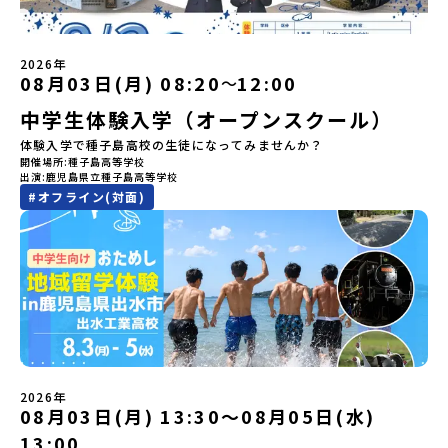
加できる「おためし地域留学」の全体像や魅力について、説明会を
ンバレー」を目指す大樹町で、最先端テクノロジーとどこまでも続
「二風谷（にぶたに）コタン」へ出発！アイヌの家や暮らし、食な
開催しました。中学生一人での参加にあたり、保護者様が特に気に
く大自然を肌で感じてみませんか？「地元以外の地域の暮らしが気
どを体感することができます。ぜひ現地で味わってみてください
なる「安全面」や「事務局のサポート体制」についても詳しく解説
になる。いつか留学してみたい！」「自分の進学や将来の可能性を
🎵（写真撮影：志鎌康平）未来の自分をイメージする。地元の高校
しています。ぜひ、ご自宅からお気軽にご視聴ください。▶︎ [アーカ
もっとひらきたい！ 」「自然が好きでもっと触れてあそびたい！」
2026年
生との特別な交流この旅の大きな魅力は、地元の「平取高校」の先
イブ動画を視聴する]YouTube：
そんな中学生のみなさんにおすすめ！「おためし地域留学体験」
08月03日(月) 08:20
12:00
〜
輩たちと過ごす時間です。 ただ校舎を眺める見学ではありません。
https://youtu.be/Yt8nd04aNgA?
は、日本全国約200の高校と連携し、地域の枠を超えて学校生活を送
高校生が自ら企画したアクティビティを通じて、年の近い先輩たち
中学生体験入学（オープンスクール）
si=e5erbspvwz5O8_uF【STEP 2】有田町プログラム説明会〜
る「地域みらい留学」をプチ体験できるプログラムです。はじめて
と本音で交流することができます。魅力的な大人たちと対話をしな
「有田町」の内容を具体的に深掘りしたい方へ〜全体説明を聞いた
のひとり旅でも安心！現地でもスタッフがしっかりとサポートいた
体験入学で種子島高校の生徒になってみませんか？
がら町の歴史や「生き方」を学ぶことができ、大充実の2泊3日にな
うえで、「有田町では具体的に何をするの？」「どんな町なの？」
します。今回のフィールドは「北海道 大樹町（たいきちょう）」北
開催場所
種子島高等学校
ること間違いなし！そんなユニークな魅力がたっぷりつまった北海
という疑問にお答えする説明会です。有田町ならではの豊かな文化
海道の東部、十勝の南部に位置する大樹町（たいきちょう）。西に
出演
鹿児島県立種子島高等学校
道平取町へ、人生の可能性をひらく特別な旅に出発しませんか？体
や、2泊3日のプログラムの中身をたっぷりとお伝えします。日
日高山脈（ひだかさんみゃく）が連なり、東は太平洋に面した自然
#
オフライン(対面)
験のおすすめポイント体験プログラム内容（予定）＜1日目＞
時： 5月11日(月) 19：00〜19：40内 容： 有田町ってどんなとこ
豊かな町です。酪農を主体とした農業や漁業、林業が盛んであると
（PM）「オリエンテーション・自己紹介ワーク」「高校生企画①-
ろ？、プログラム詳細解説、質疑応答お申し込み：https://c-
同時に、「宇宙に一番近い町」として航空宇宙産業の誘致を進める
遊び編-」 -平取高校生と仲を深める「びらとりの歴史・文化を知
mirai.jp/events/068058お気軽にどうぞ！「はじめての一人旅だ
ユニークな顔を持っています 。見上げるほど大きな山々が連なる
る！アイヌ文化フィールドワーク」 -アイヌ文化博物館でアイヌ文
けど大丈夫？」「どんな体験ができるの？」そんな保護者様の不安
「日高山脈（ひだかさんみゃく）」の絶景！牛たちがのんびりと過
化を理解する -アイヌ伝統文化を感じるアクティビティ「1日を振
や、中学生のみなさんの素朴な疑問にスタッフが直接お答えしま
ごす放牧地や、海が見える珍しい温泉。日本一の清流に選ばれたこ
り返るーみんなで体験シェア」＜2日目＞（AM）「平取高校見学・
す。チャットでの質問も可能ですので、ぜひご自宅からリラックス
ともある「歴舟川（れきふねがわ）」。 他の地域では見ることので
寮見学」 -平取高校の特徴を知る学校体験 -在校生との対話「高
してご参加ください。▼お申し込み前に必ずご確認ください・参加
きない圧倒的スケールの自然と、新しい産業が交差する瞬間を肌で
校生企画②-町の紹介編-」 -ビンゴをしながら町を知ろう！（PM）
規約への同意プログラムへの参加申し込みいただく前に、「お申し
体感できる町です。北の大地で脈々と受け継がれる 「フロンティア
「自然と農を感じる！農業アクティビティ」 -平取特産の「びらと
込みに関する各規約」への同意が必須となります。ご確認くださ
スピリッツ」を体感！ 「フロンティアスピリッツ（開拓者精神）」
りトマト」農家体験！ -想いを持って仕事をする大人との交流会
い。・抽選による参加者決定についてお申込みいただいた方の中か
は、大樹町の開拓時代から人々の間で大切に受け継がれてきた精神
「みんなでBBQディナー」 -さらに仲間や地元の高校生、町の大人
2026年
ら抽選の上、締め切り日から1週間を目途に、お申し込み時に記入い
です。どんな困難な状況にも真っ向から立ち向かい、未知の領域へ
08月03日(月) 13:30〜08月05日(水)
たちと交流＜3日目＞（AM）「アイヌが愛した森を散策するフィー
ただいたメールアドレス宛に「当選／落選メール」をお送りいたし
夢を追って挑戦し続ける姿勢や、手つかずの大自然の中で一攫千金
ルドワーク」「3日間の振り返りワーク」 -みんなで振り返り対話
ます。当選者は、メールに記載された「当選確認フォーム」に３日
の夢を抱いて熱中した「砂金掘り」、自らの手で広大な大地を切り
13:00