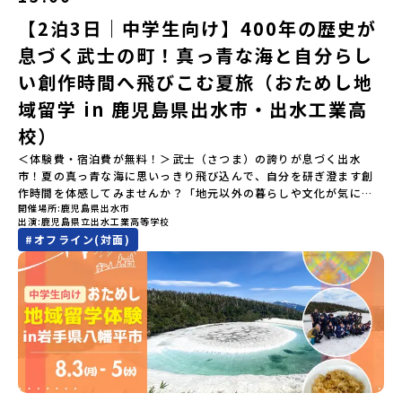
「ランチ/お土産タイム」（PM） 13：30頃プログラム終了-新千歳
以内に回答いただき、確認フォームの提出をもって参加確定とさせ
拓いてきた農業や漁業の歴史など、夢を追う人々が集まる他の町に
空港には15：00頃に到着予定です。※天候の状況や参加人数によっ
【2泊3日｜中学生向け】400年の歴史が
ていただきます。当選確認フォームの期日までにご回答いただけな
はない風土が存在します。大樹町では、このフロンティアスピリッ
てプログラムを変更する場合がございます。参加概要【開催場所】
い場合は、当選を取り消しとさせていただきます。当選取り消しが
ツが現在、「北海道の小さな町から宇宙を目指す」という新たな夢
息づく武士の町！真っ青な海と自分らし
北海道平取町（びらとりちょう）【実施日程】7月18日(土)～7月20
あった場合は、繰り上げ当選者へご連絡させていただきます。登録
へと繋がっています。 「宇宙版シリコンバレー」の実現を目指し、
日(月祝)※参加が確定した方には6月3日(水) 18：30～20：00に
メールアドレスの変更をご希望の場合は下記の地域みらい留学公式
国内外の宇宙関連企業が集まる宇宙港「北海道スペースポート」の
い創作時間へ飛びこむ夏旅（おためし地
「参加者向け事前オンライン研修」をご案内する予定です。必ず参
LINEよりご連絡をお願いします。※受信制限設定をしていると、通
整備が進められています。 この未来への挑戦の精神は、民間企業に
域留学 in 鹿児島県出水市・出水工業高
加をお願いします。【集合場所・時間】7月18日(土) 12：00 新千歳
知メールをお受け取りいただけません。その場合は、
よる日本初のロケット打ち上げ成功という形で実を結び、世界有数
空港※12：00までに新千歳空港に到着する便で手配ください。【解
「@miratabi.jp」からのメールを受信できるよう設定をお願いいた
のロケット発射場の適地として全国・アジア各国からも大きな注目
校）
散場所・時間】7月20日(祝月) 15：00頃 新千歳空港※16：00以降
します。※結果に関する個別のお問合せにはお答えしておりません
を集めています 今回は、そんな大樹町の過去から未来へ繋がるフロ
に新千歳空港を出発する便で手配ください。【対象】中学2年生、中
＜体験費・宿泊費が無料！＞武士（さつま）の誇りが息づく出水
ので、ご了承ください。・お申し込みについてお申込はお一人様1回
ンティアスピリッツに触れるアクティビティへ出発！農業からロケ
学3年生【宿泊先】ゲストハウス ヤント※ドミトリータイプの2段ベ
市！夏の真っ青な海に思いっきり飛び込んで、自分を研ぎ澄ます創
限りです。PC・スマートフォンからお申込ください。申込後の内容
ットまで本物の現場を体感し、他では味わえない体験を五感をフル
ッド（1室2～4名）で宿泊いただく予定です。【旅行代金】無料※旅
作時間を体感してみませんか？「地元以外の暮らしや文化が気にな
変更はできません。お申込時は、メールアドレスの入力間違いにご
につかって楽しむことができます🎵大樹高校は、農業から宇宙まで
行代金に含まれる費用のうち、以下の内容が無料となります・宿泊
開催場所
鹿児島県出水市
る。いつか留学してみたい！」「自分の進学や将来の可能性をもっ
注意ください。・宿泊について１室に複数(同性2～4名程度)で宿泊
「町のぜんぶが教科書」！大樹高校の学びは、ただ教室の机に座っ
出演
鹿児島県立出水工業高等学校
費（2泊分）・プログラム内のアクティビティ・体験費用・一部の食
とひらきたい！」「ものづくりや工業高校に興味がある！」そんな
いただく予定です。・食事アレルギー対応について個別の詳細なア
ているだけではありません！農業や漁業から、最先端の宇宙科学ま
#
オフライン(対面)
事代※以下の費用は参加者のご負担となります・集合場所までの往
中学生のみなさんにおすすめ！「おためし地域留学」は、日本全国
レルギー対応希望にはお応えしかねる場合がございます。対応が必
で「町のぜんぶが教科書」 です。先輩たちは「地域探究」の授業
復交通費・お土産代や自由時間の個人飲食費などの個人的費用【募
約200の高校と連携し、地域の枠を超えて学校生活を送る「地域みら
要な場合は必ず事前にご相談ください。・参加取消や急遽参加でき
や、放課後の「地域探究サークル」を通して、学校の外へどんどん
集人数】最大10名（お申し込み多数の場合は抽選の上決定）【参加
い留学」をプチ体験できるプログラムです。はじめてのひとり旅で
なくなった場合について参加決定後の参加お取り消しはご遠慮下さ
飛び出し町の人たちと一緒にリアルな課題解決にチャレンジしてい
者決定】お申し込み多数の場合は、締め切り後1週間を目途に当落結
も安心！現地でもスタッフがしっかりとサポートいたします。今回
い。やむを得ないお取り消しの場合はお早めに事務局までご連絡く
ます。そんな先輩たちとの交流がきっと「未来の自分」のヒントが
果をご連絡いたします。【申し込み受付締切】4月30日(木)12：00
のフィールドは「鹿児島県 出水市（いずみし）出水工業高校」出水
ださい。・キャンセルポリシーやむを得ない参加お取り消しの場
見つかるはず！ あたたかい町の人たちや先輩たちとの出会いが待っ
から 5月14日(木) 12：00まで疑問も不安もワクワクに変える！「お
市（いずみし）は、鹿児島県の玄関口にあるまち。ここでしか見ら
合、以下のルールに沿って対応させていただきます。ご了承くださ
ている北海道大樹町へ、あなたの世界をグッと広げる特別な旅に出
ためし地域留学」ステップアップ説明会プログラムの内容を詳しく
れない景色と、地元の人たちがずっと大切にしてきたものがありま
い。プログラム開催日の前日＜7月3日＞から、【キャンセルのご連
発しませんか？ 体験のおすすめポイント体験プログラム内容（予
知りたい方や、お申し込みを迷われている方向けにZoomでのオン
す。400年前から続く「武士の道」を歩く昔、武士たちがまちを守る
絡日：お支払いいただく旅行代金】・21日目にあたる日以前：無
定）＜１日目＞（PM）「オリエンテーション・自己紹介ワーク」
ライン配信を行います。知りたい情報のレベルに合わせて、以下の2
ために築いた「出水麓（いずみふもと）武家屋敷群」。今も残る約
料・20日目-8日目：20％・7日目-2日目：30％・プログラム開始日
「大樹町の自然を満喫」 -先人の知恵と夢を体験「砂金堀」 -川
つのステップをご活用ください。【STEP 1】全体オンライン説明会
150軒のお屋敷のほとんどに、今も人が住んでいます。400年前の武
の前日：40％・プログラム開始日当日：50％・ご連絡無しでの不参
遊び「1日を振り返るーみんなで体験シェア」＜2日目＞（AM）「大