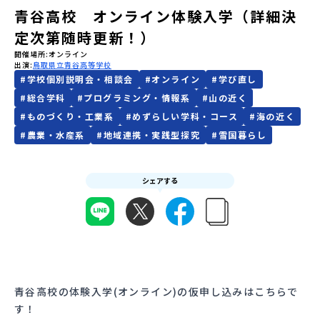
青谷高校 オンライン体験入学（詳細決
会員登録
MYページログイン
定次第随時更新！）
開催場所
オンライン
出演
鳥取県立青谷高等学校
#
学校個別説明会・相談会
#
オンライン
#
学び直し
#
総合学科
#
プログラミング・情報系
#
山の近く
#
ものづくり・工業系
#
めずらしい学科・コース
#
海の近く
#
農業・水産系
#
地域連携・実践型探究
#
雪国暮らし
シェアする
青谷高校の体験入学(オンライン)の仮申し込みはこちらで
す！