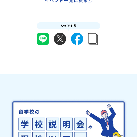
イベント一覧に戻る
の提出をもって参加確定とさせていただきます。当選確認フォーム
い留学とは、単に住む場所を変えることなのでしょうか。新しい地
どの状況等によって開催を見合わせる可能性があります。その場合
の期日までにご回答いただけない場合は、当選を取り消しとさせて
域との出会い。 異なる文化や価値観との出会い。 そして、自分自
は原則、開催日1週間前までにご連絡いたします。又、最少催行人数
いただきます。当選取り消しがあった場合は、繰り上げ当選者へご
身との出会い。今回の『黎明書房ラジオ』では、「越境」をキーワ
に達しなかった場合は、開催日3週間前までに催行中止の旨をメール
連絡させていただきます。登録メールアドレスの変更をご希望の場
ードに、地域みらい留学や高校魅力化について考えます。地域を越
にてご連絡いたします。・よくあるご質問その他、よくあるご質問
合は下記の地域みらい留学公式LINEよりご連絡をお願いします。※
シェアする
えること。 学校を越えること。 立場や価値観を越えること。一冊
についてはこちらをご確認ください。運営団体について＜プログラ
受信制限設定をしていると、通知メールをお受け取りいただけませ
の本を手がかりに、「越境」という言葉が私たちに問いかけている
ム主催：一般財団法人地域・教育魅力化プラットフォーム＞「意志
ん。その場合は、「@miratabi.jp」からのメールを受信できるよう
ものを、一緒に探ってみませんか。今回取り上げる本：『君は君の
ある若者にあふれる持続可能な地域・社会をつくる」というビジョ
設定をお願いいたします。※結果に関する個別のお問合せにはお答
人生の主役になれ』（著：鳥羽和久 ちくまプリマ―新書）開催概
ンを掲げ、2017年3月に島根県に設立した教育事業団体です。日本
えしておりませんので、ご了承ください。・お申し込みについてお
要：◼︎日時EP1. 8月12日（水）18:30〜19:30EP2. 8月26日
全国約200の高校と連携しながら、中学卒業後に地域の枠を越えて生
申込はお一人様1回限りです。PC・スマートフォンからお申込くだ
（水）18:30〜19:30◼︎開催方法Zoom（オンライン）◼︎パーソナリ
徒一人ひとりの夢や価値観に合った地域・学校で1〜3年間過ごすこ
さい。申込後の内容変更はできません。お申込時は、メールアドレ
ティ店長：西田 卓司（阿賀黎明高校魅力化 ジェネレーター）お
とができるシステム「地域みらい留学」をはじめとした、教育事業
スの入力間違いにご注意ください。・宿泊について１室に複数(同性
客：大井 麻奈美（阿賀黎明高校 公営塾「黎明学舎」 講師）参加方
や地域活性モデルをつくり続けています。名 称：一般財団法人地
2～4名程度)で宿泊いただく予定です。・食事アレルギー対応につい
法：参加をご希望の方は、申込フォームよりお申し込みください。
域・教育魅力化プラットフォーム設 立：2017年3月代表者：岩本
て個別の詳細なアレルギー対応希望にはお応えしかねる場合がござ
お申し込みいただいた方へ、Zoomの参加URLをお送りします。当日
悠所在地：〒690-0842 島根県松江市東本町二丁目25-6 みらい
います。対応が必要な場合は必ず事前にご相談ください。・参加取
は、画面オフ・マイクミュートでの参加も歓迎です。途中参加・途
BASE2階 その他所在地公式HP：http://c-platform.or.jp/お問い
消や急遽参加できなくなった場合について参加決定後の参加お取り
中退出も可能ですので、ラジオを聴くような感覚でお気軽にご参加
合わせ先担当：小川・小原E-mail：info@miratabi.jp「おためし
消しはご遠慮下さい。やむを得ないお取り消しの場合はお早めに事
ください。収録中は、タイミングに応じて参加者のみなさんにもお
地域留学体験」のプログラム開催情報を公式LINEにて配信中！ぜひ
務局までご連絡ください。・キャンセルポリシーやむを得ない参加
声がけする場合がありますが、もちろん聞くだけの参加でも大歓迎
ご登録ください♪地域みらい留学公式LINE
お取り消しの場合、以下のルールに沿って対応させていただきま
です。よくある質問：Q. 本を読んでいなくても参加できますか？も
す。ご了承ください。プログラム開催日の前日＜8月3日＞から、
ちろんです。 内容を知らなくても楽しめるよう進行しますので、お
【キャンセルのご連絡日：お支払いいただく旅行代金】・21日目に
気軽にご参加ください。Q. 話さなければいけませんか？いいえ。画
あたる日以前：無料・20日目-8日目：20％・7日目-2日目：30％・
面オフ・マイクミュートで、ラジオを聴くようにご参加いただけま
プログラム開始日の前日：40％・プログラム開始日当日：50％・ご
す。Q. 途中参加・途中退出はできますか？可能です。ご都合のよい
連絡無しでの不参加またはプログラム開始後の解除：100％・催行中