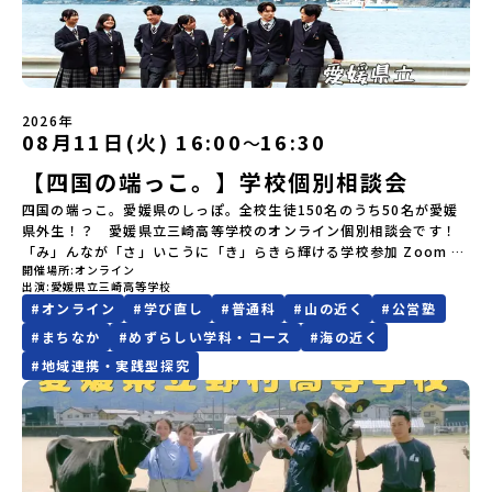
いただく予定です。・食事アレルギー対応について個別の詳細なア
てプログラムを変更する場合がございます。参加概要【開催場所】
場合は、当選を取り消しとさせていただきます。当選取り消しがあ
の営みの一部として共生してきた風土が存在します。標津高校で
レルギー対応希望にはお応えしかねる場合がございます。対応が必
岩手県八幡平市【実施日程】8月3日（月）〜8月5日（水）※参加が
った場合は、繰り上げ当選者へご連絡させていただきます。登録メ
は、地域と連携して「食」を考える「フードデザイン」の授業がお
要な場合は必ず事前にご相談ください。・参加取消や急遽参加でき
確定した方には7月9日(木) 18:30～20：00に 「参加者向け事前オ
ールアドレスの変更をご希望の場合は下記の地域みらい留学公式
すすめの一つです。生徒たちが地元の素材を活かしたメニュー開発
なくなった場合について参加決定後の参加お取り消しはご遠慮下さ
ンラインセッション」をご案内する予定です。【集合場所・時間】
LINEよりご連絡をお願いします。※受信制限設定をしていると、通
を行い、町内の学校給食に「標高給食DAY」としてオリジナル給食
い。やむを得ないお取り消しの場合はお早めに事務局までご連絡く
盛岡駅 8月3日(月)12:00 集合【解散場所・時間】盛岡駅 8月5日(水)
知メールをお受け取りいただけません。その場合は、
を提供しています。地域のイベントにも出展して広く地元の方へ届
ださい。・キャンセルポリシーやむを得ない参加お取り消しの場
14:30 解散【対象】中学2年生、中学3年生【宿泊先】ペンションき
2026年
「@miratabi.jp」からのメールを受信できるよう設定をお願いいた
ける活動を行っています。今回のプログラムでは、この取り組みを
合、以下のルールに沿って対応させていただきます。ご了承くださ
08月11日(火) 16:00
16:30
〜
らく※1室に複数(同性2～4名程度)で宿泊いただく予定です。【旅行
します。※結果に関する個別のお問合せにはお答えしておりません
行う高校生たちと一緒に夕食づくりを体験。地域の食文化と向き合
い。プログラム開催日の前日＜7月27日＞から、【キャンセルのご連
代金】無料※旅行代金に含まれる費用のうち、以下の内容が無料と
ので、ご了承ください。・お申し込みについてお申込はお一人様1回
っている先輩から直接話を聞くことができます🎵先輩たちとの交流
絡日：お支払いいただく旅行代金】・21日目にあたる日以前：無
【四国の端っこ。】学校個別相談会
なります：・宿泊費（2泊分）・プログラム内のアクティビティ・体
限りです。PC・スマートフォンからお申込ください。申込後の内容
は、きっと「未来へのヒント」が見つかるきっかけになります。そ
料・20日目-8日目：20％・7日目-2日目：30％・プログラム開始日
験費用・一部の食事代*以下の費用は参加者のご負担となります・集
変更はできません。お申込時は、メールアドレスの入力間違いにご
んな他にはないスペシャルな魅力がギュッと詰まった北海道標津町
四国の端っこ。愛媛県のしっぽ。全校生徒150名のうち50名が愛媛
の前日：40％・プログラム開始日当日：50％・ご連絡無しでの不参
合場所までの往復交通費・お土産代や自由時間の個人飲食費などの
注意ください。・宿泊について１室に複数(同性2～4名程度)で宿泊
でアクティビティをしたり、五感で感じるフィールドワークをしな
県外生！？ 愛媛県立三崎高等学校のオンライン個別相談会です！
加またはプログラム開始後の解除：100％・催行中止について天候な
個人的費用【募集人数】最大10名（お申し込み多数の場合は抽選の
いただく予定です。・食事アレルギー対応について個別の詳細なア
がら「雄大な自然と生き物」「伝統的な産業と人々の暮らし」の魅
「み」んなが「さ」いこうに「き」らきら輝ける学校参加 Zoom ミ
どの状況等によって開催を見合わせる可能性があります。その場合
上決定）【参加者決定】お申し込み多数の場合は、締め切り後1週間
レルギー対応希望にはお応えしかねる場合がございます。対応が必
力に触れ一緒に探求しませんか？体験のおすすめポイント体験プロ
開催場所
オンライン
ーティングhttps://zoom.us/j/4499683188?
は原則、開催日1週間前までにご連絡いたします。又、最少催行人数
を目途に当落結果をご連絡いたします。【申し込み締切】6月8日
出演
愛媛県立三崎高等学校
要な場合は必ず事前にご相談ください。・参加取消や急遽参加でき
グラム内容（予定）＜１日目＞（PM）「オリエンテーション・自己
pwd=02Nfj03uTOFyU6T2f2TFMfeQRUAKGM.1&amp;omn=91026
に達しなかった場合は、開催日3週間前までに催行中止の旨をメール
(月)12：00 から 6月22日(月) 12：00まで疑問も不安もワクワクに
#
オンライン
#
学び直し
#
普通科
#
山の近く
#
公営塾
なくなった場合について参加決定後の参加お取り消しはご遠慮下さ
紹介ワーク」「サーモン科学館見学」 -「鮭の聖地・しべつ」の歴
ミーティングID: 449 968 3188パスコード: MISAKI2026 もし良
にてご連絡いたします。・よくあるご質問その他、よくあるご質問
変える！「おためし地域留学」ステップアップ説明会プログラムの
い。やむを得ないお取り消しの場合はお早めに事務局までご連絡く
史や成り立ちを知る「夕食」 -高校生も一緒にみんなで夕食「1日
かったら、こちらの動画もご覧ください。
についてはこちらをご確認ください。運営団体について＜プログラ
#
まちなか
#
めずらしい学科・コース
#
海の近く
内容を詳しく知りたい方や、お申し込みを迷われている方向けに
ださい。・キャンセルポリシーやむを得ない参加お取り消しの場
目の振り返り会」＜2日目＞（AM）「 ポー川史跡公園散策または渓
ム主催：一般財団法人地域・教育魅力化プラットフォーム＞「意志
#
地域連携・実践型探究
Zoomでのオンライン配信を行います。知りたい情報のレベルに合
合、以下のルールに沿って対応させていただきます。ご了承くださ
流釣り体験」 -1万年前の縄文文化に触れる -渓流釣りで自然を満
ある若者にあふれる持続可能な地域・社会をつくる」というビジョ
わせて、以下の2つのステップをご活用ください。【STEP 1】全体
い。プログラム開催日の前日＜8月2日＞から、【キャンセルのご連
喫（PM）「地引網体験」 -地元の方との交流「自由時間：海の公
ンを掲げ、2017年3月に島根県に設立した教育事業団体です。日本
オンライン説明会（アーカイブ動画を公開中！）〜まずは「おため
絡日：お支払いいただく旅行代金】・21日目にあたる日以前：無
園で高校生とあそぶ！かたる！」 -高校生との交流「みんなで
全国約200の高校と連携しながら、中学卒業後に地域の枠を越えて生
し地域留学」を知りたい方へ〜日本全国20以上の地域から選んで参
料・20日目-8日目：20％・7日目-2日目：30％・プログラム開始日
BBQ・花火大会」 -さらにまちの人たちと交流＜3日目＞（AM）
徒一人ひとりの夢や価値観に合った地域・学校で1〜3年間過ごすこ
加できる「おためし地域留学」の全体像や魅力について、説明会を
の前日：40％・プログラム開始日当日：50％・ご連絡無しでの不参
「3日間の振り返りワーク」 -みんなで振り返り対話（PM） 13：
とができるシステム「地域みらい留学」をはじめとした、教育事業
開催しました。中学生一人での参加にあたり、保護者様が特に気に
加またはプログラム開始後の解除：100％・催行中止について天候な
00 解散 (中標津空港 13：30頃到着)※14：50 中標津空港発 (羽田
や地域活性モデルをつくり続けています。名 称：一般財団法人地