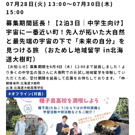
す。町名の「平取（びらとり）」は、アイヌ語「ピラ・ウトゥル」
07月28日(火) 13:00〜07月30日(木)
ってプログラムを変更する場合がございます。参加概要【開催場
（崖の間を意味）という言葉から名付けられました。見上げるほど
所】佐賀県 有田町（ありたちょう）【実施日程】7月4日（土）〜7
15:00
大きな山々が連なる「幌尻岳（ぽろしりだけ）」の景色は絶景！日
月5日（日）※参加が確定した方には6月5日（金） 18:30～20:00に
本一の広さを誇る「すずらん」が咲く花畑や、和牛がのんびりと過
「参加者向け事前オンライン研修」をご案内する予定です。必ず参
募集期間延長！【2泊3日｜中学生向け】
ごす放牧地。日本一の清流に選ばれたこともある、ヤマメやニジマ
加をお願いします。【集合場所・時間】7月4日(土) 12：00 JR有田
宇宙に一番近い町！先人が拓いた大自然
スが泳ぐ「沙流川（さるがわ）」。他の地域では見ることのできな
駅※12：00までにJR有田駅に到着する便で手配ください。【解散場
い圧倒的スケールの自然を味わうことができます。さらに、源義経
所・時間】7月5日(日) 13：00頃 JR有田駅【対象】中学2年生、中
と最先端の宇宙の下で「未来の自分」を
（みなもとのよしつね）とも縁が深いとされている地域で、義経を
学3年生【宿泊先】ありこや（佐賀県西松浦郡有田町）※地域みらい
祀った神社や公園などが存在し、アイヌ民族と日本の歴史を交差す
見つける旅 （おためし地域留学 in北海
留学生が活用している宿泊施設（シェアハウス）です。※1室1名で
る瞬間を肌で体感できる町です。北の大地で育まれた「アイヌ文
宿泊いただく予定です。 【旅行代金】無料※旅行代金に含まれる費
道大樹町）
化」とは？「アイヌ」の文化は北海道を中心とした北部周辺で、先
用のうち、以下の内容が無料となります：・宿泊費（1泊分）・プロ
住民族である「アイヌ民族」によって大切に育まれてきた文化で
グラム内のアクティビティ・体験費用・一部の食事代*以下の費用は
【お知らせ】募集期間を6月4日（木）12:00まで延長しました！よ
す。日本語とは異なる響きを持つ「アイヌ語」や、自然界のあらゆ
参加者のご負担となります・集合場所までの往復交通費・お土産代
り多くの中学生の皆さんに大樹町でのお試し地域留学を体験してい
る物に「魂」が宿ると考える「精神文化」、祭りや家庭での行事な
や自由時間の個人飲食費などの個人的費用【募集人数】最大5名（お
ただくため、受付期間を延長して応募をお待ちしております。「申
どに踊られる「古式舞踊」、独特の文様による刺繍（ししゅう）、
開催場所
北海道大樹町
申し込み多数の場合は抽選の上決定）【参加者決定】お申し込み多
し込みのタイミングを逃してしまった」という方も、この機会にぜ
木彫り等の工芸など、ユニークな文化が存在します。アイヌ文化で
出演
北海道大樹高等学校
数の場合は、締め切り後1週間を目途に当落結果をご連絡いたしま
ひ一歩踏み出してみませんか？※都合により締め切りを早める場合
は、人間のまわりに存在する生き物や自然のチカラ、暮らしの道具
#
オフライン(対面)
す。【申し込み受付期間】5月7日(木)12：00 から 5月21日(木)
がございます。お早目にご応募ください！-------------------------
のうち、人間にとって大切な役割を持っているものを「カムイ」と
12：00まで疑問も不安もワクワクに変える！「おためし地域留学」
-------------------＼返還不要・3年間最大72万／💡北海道の高校留
呼んでいます。いつも自分たちを見守ってくれているもの、例え
ステップアップ説明会プログラムの内容を詳しく知りたい方や、お
学に【毎月2万円】の給付型奨学金～夢に向かって一歩踏み出す、あ
ば、身近な動植物や、暮らしに欠かせない火、水、風、そして雄大
申し込みを迷われている方向けにZoomでのオンライン配信を行い
なたの未来を応援！～ 詳細・条件はこちらから------------------
な山や川などもすべて「カムイ」です。この文化と精神性をテーマ
ます。知りたい情報のレベルに合わせて、以下の2つのステップをご
--------------------------ーーーーーーーーーーーーーーーーーー
にした大人気マンガ「ゴールデンカムイ」は、累計3000万部以上販
活用ください。【STEP 1】全体オンライン説明会〜まずは「おため
ーーーーーーーーーーーーーー＜体験費・宿泊費が無料！＞民間ロ
売され、2026年3月に映画の続編も公開されるなど注目を集めてい
し地域留学」を知りたい方へ〜日本全国20以上の地域から選んで参
ケットの打ち上げ成功で話題になった町！ 北海道の「宇宙版シリコ
ます。今回は、平取町の中でもアイヌ文化に触れることのできる