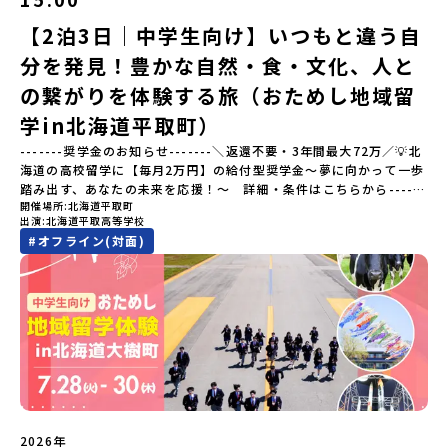
棚田（たなだ）」や「名水百選」や「水源の森百選」に選ばれた
「竜門峡（りゅうもんきょう）」など、思わず立ち止まりたくなる
【2泊3日｜中学生向け】いつもと違う自
ような自然も広がり、歴史・文化・自然が重なり合う、“本物”に出
分を発見！豊かな自然・食・文化、人と
会える場所です。そんな歴史・文化が豊かな佐賀県有田町で実際に
町を歩きながら学ぶフィールドワークをしたり、有田焼づくりに関
の繋がりを体験する旅（おためし地域留
わる職人、町で暮らすプロデザイナー、地元の高校で学ぶ生徒など
と交流しながら「伝統的なものづくり」や「未来のデザイン」を一
学in北海道平取町）
緒に探求できます。ただ体験するだけじゃなくて、 “どうしてこの形
-------奨学金のお知らせ-------＼返還不要・3年間最大72万／💡北
なんだろう？” “自分だったらどんなデザインにする？” そんなふう
海道の高校留学に【毎月2万円】の給付型奨学金～夢に向かって一歩
に考える時間も、このプログラムの大切なポイントです。ここで出
踏み出す、あなたの未来を応援！～ 詳細・条件はこちらから------
会う人や体験が、自分の「好き」や「未来」につながるかもしれま
開催場所
北海道平取町
---------------------------＜体験費・宿泊費が無料＞累計3,000万
せん。この町でしかできない、ちょっと特別な体験を、ぜひ楽しん
出演
北海道平取高等学校
部以上販売された大人気マンガ「ゴールデンカムイ」の実写版映画
でみませんか？体験のおすすめポイント体験プログラム内容（予
#
オフライン(対面)
に登場する町！北海道の「アイヌ文化継承の地」で自然や食を体験
定）＜１日目＞（PM）「オリエンテーション・自己紹介ワーク」
してみませんか？「地元以外の地域の暮らしが気になる。いつか留
「有田工業高校見学」 -陶芸技術をまなぶ！「セラミック科」のま
学してみたい！」「アイヌ文化の歴史や、マンガに登場する世界を
なび場を体験 -デザインセンスをまなぶ！「デザイン科」のまなび
自分の手で探求したい！」「自然が好きでもっと触れてあそびた
場を体験「フィールドワーク」 -有田の歴史ある名所巡り -有田
い！」そんな中学生のみなさんにおすすめ！「おためし地域留学体
の歴史的な町並みを体感する「有田焼絵付けアクティビティ」 -職
験」は、日本全国約200の高校と連携し、地域の枠を超えて学校生活
人さんからまなぶ！有田焼伝統の「絵付け」体験ワークショップ
を送る「地域みらい留学」をプチ体験できるプログラムです。はじ
（協力：clay studio）「みんなで楽しもう！BBQ」 -BBQづく
めてのひとり旅でも安心！現地でもスタッフがしっかりとサポート
り -仲間や地元の高校生、町の大人たちと交流・対話＜２日目＞
いたします。今回のフィールドは「北海道平取町（びらとりちょ
（AM）「1日目の振り返り」「ワークショップ」 -ゲスト講師によ
う）」北海道の南に位置する平取町（びらとりちょう）。壮大な自
るワークショプ「全体の振り返りワーク」 -みんなで振り返り対話
然と「アイヌ文化」が継承されている町として広く知られていま
（PM）「ランチ/お土産タイム」解散※天候の状況や参加人数によ
2026年