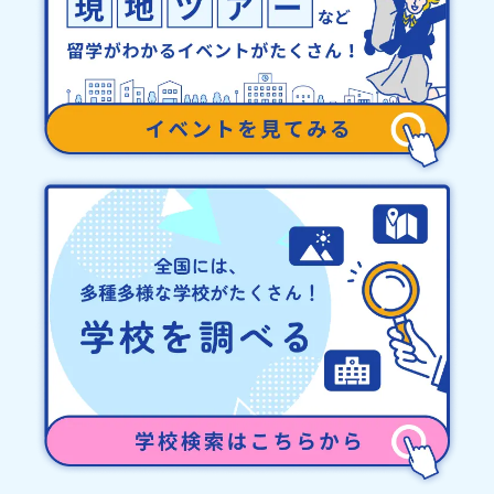
タイミングでご参加ください。
止について天候などの状況等によって開催を見合わせる可能性があ
ります。その場合は原則、開催日1週間前までにご連絡いたします。
又、最少催行人数に達しなかった場合は、開催日3週間前までに催行
中止の旨をメールにてご連絡いたします。・よくあるご質問その
他、よくあるご質問についてはこちらをご確認ください。運営団体
について＜プログラム主催：一般財団法人地域・教育魅力化プラッ
トフォーム＞「意志ある若者にあふれる持続可能な地域・社会をつ
くる」というビジョンを掲げ、2017年3月に島根県に設立した教育
事業団体です。日本全国約200の高校と連携しながら、中学卒業後に
地域の枠を越えて生徒一人ひとりの夢や価値観に合った地域・学校
で1〜3年間過ごすことができるシステム「地域みらい留学」をはじ
めとした、教育事業や地域活性モデルをつくり続けています。名
称：一般財団法人地域・教育魅力化プラットフォーム設 立：2017
年3月代表者：岩本 悠所在地：〒690-0842 島根県松江市東本町二
丁目25-6 みらいBASE2階 その他所在地公式HP：http://c-
platform.or.jp/お問い合わせ先担当：小川・小原E-mail：
info@miratabi.jp「おためし地域留学体験」のプログラム開催情報
を公式LINEにて配信中！ぜひご登録ください♪地域みらい留学公式
LINE