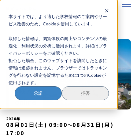
本サイトでは、より適した学校情報のご案内やサー
地域みらい留学のすすめかた
ビス改善のため、Cookieを使用しています。
取得した情報は、閲覧体験の向上やコンテンツの最
地域みらい留学とは
適化、利用状況の分析に活用されます。詳細はプラ
イバシーポリシーをご確認ください。
学校を探す
拒否した場合、このウェブサイトを訪問したときに
情報は追跡されません。ブラウザーではトラッキン
イベントを探す
グを行わない設定を記憶するために1つのCookieが
使用されます。
おためし地域留学
承諾
拒否
マガジン
奨学金について
2026年
08月01日(土) 09:00
08月31日(月)
〜
17:00
？
イベント参加方法