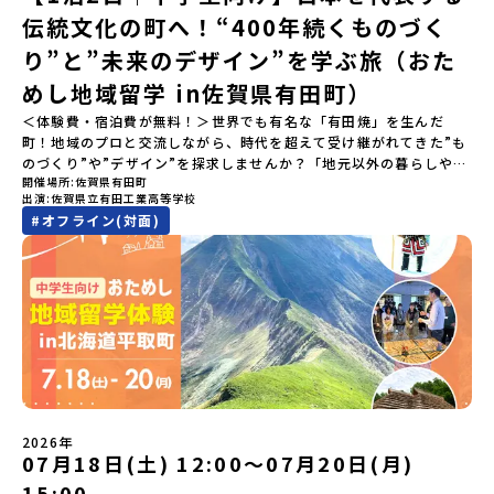
2026年4月22日に開催された説明会の録画をご覧いただけます。こ
伝統文化の町へ！“400年続くものづく
の動画を見れば、あなたの「なんとなく不安」が「絶対に行ってみ
たい！」に変わるはず💡お家からリラックスして視聴してみてくだ
り”と”未来のデザイン”を学ぶ旅（おた
さいね😊▶︎全体説明会のアーカイブはこちら（アーカイブを視聴す
る）YouTube：https://youtu.be/Yt8nd04aNgA?
めし地域留学 in佐賀県有田町）
si=e5erbspvwz5O8_uF【アーカイブ内容】・おためし地域留学の
＜体験費・宿泊費が無料！＞世界でも有名な「有田焼」を生んだ
魅力・メリット・2026年度、日本全国20以上の対象地域について・
町！地域のプロと交流しながら、時代を超えて受け継がれてきた”も
安心のサポート体制・質疑応答※各地域の詳細なプログラムは、以
のづくり”や”デザイン”を探求しませんか？「地元以外の暮らしや文
下の【STEP2】個別説明会にて紹介しています。ーーーーーーーー
開催場所
佐賀県有田町
化が気になる。いつか留学してみたい！」「豊かな自然と伝統文
ーーーーーーーーーーーーーーーー💡疑問も不安もワクワクに変え
出演
佐賀県立有田工業高等学校
化、町並みに興味がある！」「ものづくりやきれいなデザインが好
る！2つのステップ知りたいことに合わせて、2つの説明会をご活用
#
オフライン(対面)
き！」そんな中学生のみなさんにおすすめ！「おためし地域留学体
ください！【STEP1】全体オンライン説明会の視聴（☆上の動画で
験」は、日本全国約200の高校と連携し、地域の枠を超えて学校生活
いつでも視聴可能です） 〜まずは「おためし地域留学」を知りたい
を送る「地域みらい留学」をプチ体験できるプログラムです。はじ
方へ〜プログラムの全体像や魅力、サポート体制について解説しま
めてのひとり旅でも安心！現地でもスタッフがしっかりとサポート
す。 【STEP2】個別プログラム説明会（☆順次ページを公開しま
いたします。今回のフィールドは「佐賀県有田町（ありたちょ
す）〜「地域別のプログラム」を具体的に知りたい方へ〜 「現地で
う）」佐賀県の西部にある有田町は、江戸時代から400年以上続く
は何をするの？」という疑問にお答えする説明会です。その場所な
「窯業（ようぎょう）」の町。 窯（かま）で粘土を焼いてつくるも
らではのプログラムをたっぷりお伝えします！🚩現在公開中の個別
のづくりが、この町の文化として今も受け継がれています。世界で
説明会はこちらから（順次公開予定）【5/7(木)】北海道平取町
も知られる「有田焼」は、この窯業の中から生まれました。長い歴
【5/8(金)】熊本県芦北町▼おためし地域留学の情報▼おためし地域
史の中で積み重ねられてきた技術や工夫、そして“つくる人の想
留学の情報紹介ページ👉【こちらをクリック】「おためし地域留学
い”が、この町には残っています。また、文化施設が「日本遺産」や
体験」のプログラム開催情報を公式LINEにて配信中！ぜひご登録く
2026年
「日本の20世紀遺産」に認定されるなど日本を代表する伝統工芸の
07月18日(土) 12:00〜07月20日(月)
ださい♪気になることや不安な点は、LINEから気軽にご相談くださ
町です。さらに、有田町には「日本の棚田百選」に選ばれた「岳の
い。👉 【LINE登録はこちら】
15:00