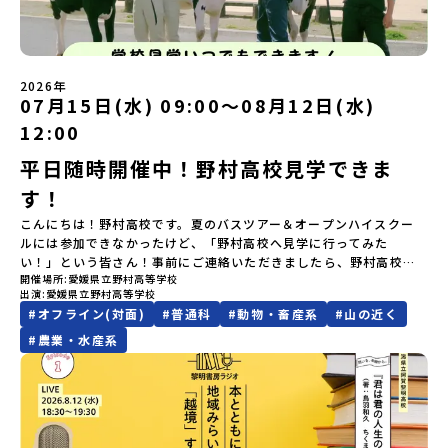
なる「安全面」や「事務局のサポート体制」についても詳しく解説
どの状況等によって開催を見合わせる可能性があります。その場合
空港16：45着)便を利用する想定※天候の状況や参加人数によってプ
域・教育魅力化プラットフォーム設 立：2017年3月代表者：岩本
しています。ぜひ、ご自宅からお気軽にご視聴ください。🎬 [アーカ
は原則、開催日1週間前までにご連絡いたします。又、最少催行人数
ログラムを変更する場合がございます。参加概要【開催場所】北海
悠所在地：〒690-0842 島根県松江市東本町二丁目25-6 みらい
イブ動画を視聴する]YouTube：
に達しなかった場合は、開催日3週間前までに催行中止の旨をメール
道標津町【実施日程】8月4日（火）〜 8月6日（木）※参加が確定し
BASE2階 その他所在地公式HP：http://c-platform.or.jp/お問い
https://youtu.be/Yt8nd04aNgA?si=e5erbspvwz5O8_uF
にてご連絡いたします。・よくあるご質問その他、よくあるご質問
た方には7月10日(金) 18：30～20：00に「参加者向け事前オンラ
合わせ先担当：小川・小原E-mail：info@miratabi.jp「おためし
【STEP 2】プログラム説明会〜「八幡平市」の内容をもっと知りし
についてはこちらをご確認ください。運営団体について＜プログラ
イン研修」をご案内する予定です。必ず参加をお願いします。【集合
2026年
地域留学体験」のプログラム開催情報を公式LINEにて配信中！ぜひ
たい方へ〜全体説明を聞いたうえで、「プログラムで何をする
07月15日(水) 09:00〜08月12日(水)
ム主催：一般財団法人地域・教育魅力化プラットフォーム＞「意志
場所・時間】中標津空港 8月4日(火) 14：30 集合【解散場所・時
ご登録ください♪地域みらい留学公式LINE
の？」「どんなまちなの？」という疑問にお答えする詳細配信で
ある若者にあふれる持続可能な地域・社会をつくる」というビジョ
間】中標津空港 8月6日(木) 13：30 解散【対象】中学2年生、中学3
12:00
す。2泊3日のプログラムの中身をお伝えします。日時：6月10日(水)
ンを掲げ、2017年3月に島根県に設立した教育事業団体です。日本
年生【宿泊先】民宿 船長の家※1室に複数(同性2～4名程度)で宿泊
19：00〜20：00内容：どんなところ？プログラム詳細解説、質疑
全国約200の高校と連携しながら、中学卒業後に地域の枠を越えて生
いただく予定です。【旅行代金】無料※旅行代金に含まれる費用の
平日随時開催中！野村高校見学できま
応答紹介地域：鹿児島県出水市・出水工業高校/北海道標津町/岩手
徒一人ひとりの夢や価値観に合った地域・学校で1〜3年間過ごすこ
うち、以下の内容が無料となります：・宿泊費（2泊分）・プログラ
県八幡平市/愛媛県鬼北町＊4つの地域のプログラムを1時間でぎゅっ
す！
とができるシステム「地域みらい留学」をはじめとした、教育事業
ム内のアクティビティ・体験費用・一部の食事代*以下の費用は参加
とお届けします。お申し込み：https://c-
や地域活性モデルをつくり続けています。名 称：一般財団法人地
者のご負担となります・集合場所までの往復交通費・お土産代や自
こんにちは！野村高校です。夏のバスツアー＆オープンハイスクー
mirai.jp/events/064069お気軽にどうぞ！「はじめての一人旅だ
域・教育魅力化プラットフォーム設 立：2017年3月代表者：岩本
由時間の個人飲食費などの個人的費用【募集人数】最大10名（お申
ルには参加できなかったけど、「野村高校へ見学に行ってみた
けど大丈夫？」「どんな体験ができるの？」そんな保護者様の不安
悠所在地：〒690-0842 島根県松江市東本町二丁目25-6 みらい
し込み多数の場合は抽選の上決定）【参加者決定】お申し込み多数
い！」という皆さん！事前にご連絡いただきましたら、野村高校を
や、中学生のみなさんの素朴な疑問にスタッフが直接お答えしま
BASE2階公式HP：http://c-platform.or.jp/お問い合わせ先担
の場合は、締め切り後1週間を目途に当落結果をご連絡いたします。
開催場所
愛媛県立野村高等学校
ご案内いたします！（女子シェアハウスについては生徒不在の場合
す。チャットでの質問も可能ですので、ぜひご自宅からリラックス
当：小川・小原E-mail：info@miratabi.jp「おためし地域留学体
【申し込み受付期間】6月8日(月)12：00 から 6月22日(月) 12：00
出演
愛媛県立野村高等学校
は見学できません）愛媛県では補助金を交付する制度もあります。
してご参加ください。▼お申し込み前に必ずご確認ください・参加
験」のプログラム開催情報を公式LINEにて配信中！ぜひご登録くだ
まで疑問も不安もワクワクに変える！「おためし地域留学」ステッ
#
オフライン(対面)
#
普通科
#
動物・畜産系
#
山の近く
ぜひ、お待ちしています！もちろん、電話やオンラインでも対応い
規約への同意プログラムへの参加申し込みいただく前に、「お申し
さい♪地域みらい留学公式LINE
プアップ説明会プログラムの内容を詳しく知りたい方や、お申し込
たします。お気軽にご連絡ください！
#
農業・水産系
込みに関する各規約」への同意が必須となります。ご確認くださ
みを迷われている方向けにZoomでのオンライン配信を行います。
い。・抽選による参加者決定についてお申込みいただいた方の中か
知りたい情報のレベルに合わせて、以下の2つのステップをご活用く
ら抽選の上、締め切り日から1週間を目途に、お申し込み時に記入い
ださい。【STEP 1】全体オンライン説明会（アーカイブ動画を公開
ただいたメールアドレス宛に「当選／落選メール」をお送りいたし
中！）〜まずは「おためし地域留学」を知りたい方へ〜日本全国20
ます。当選者は、メールに記載された「当選確認フォーム」に３日
以上の地域から選んで参加できる「おためし地域留学」の全体像や
以内に回答いただき、確認フォームの提出をもって参加確定とさせ
魅力について、説明会を開催しました。中学生一人での参加にあた