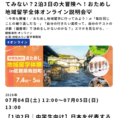
てみない？2泊3日の大冒険へ！おためし
地域留学全体オンライン説明会💡
＼今年も開催！／おためし地域留学に行ってみよう！🛫「毎日同じ
ことの繰り返しだな…」「自分の行きたい高校って、自分のテストの
点数（偏差値）で決めるしかないのかな？」スマホを見ながら、進
開催場所
オンライン
路にモヤモヤしているそこのあなたへ！👀テストの点数ではなく、
出演
地域みらい留学事務局
あなたの「ワクワク（＝自分軸）」で進路を選ぶ。そんな新しい選
#
オンライン
択肢が、「地域みらい留学」です。「でも、いきなり知らない土地
の高校に進学するなんて不安…」そんな人のために、2泊3日で気軽
にプチ体験できる【おためし地域留学】の魅力を凝縮したオンライ
ン説明会のアーカイブ（録画）を公開中です！✨＼🔥ここがすごい！
🔥／おためし地域留学 3つのワクワク🔥🔥 ①スマホじゃわからない
「圧倒的な感動」！教科書を読むだけじゃわからない、その地域な
らではの大自然や歴史を「五感」でフル体験！カヌーに乗ったり、
伝統文化に触れたり、本物の冒険が待っています！🔥 ②「初めまし
て」が「一生の友達」に変わる！全国から「新しいことに挑戦した
い！」「今の自分を変えたい！」と思っている同世代の中学生が大
集合！地元の高校生と一緒にご飯を食べて語り合えば、たった数日
2026年
で最高の仲間になる！🔥 ③宿泊費・体験費はなんと【無料】！親元
07月04日(土) 12:00〜07月05日(日)
を離れる初めての一人旅でも大丈夫。頼れるスタッフがしっかりサ
13:00
ポートするので安心・安全です！ーーーーーーーーーーーーーーー
ーーーーーーーーー📺 全体オンライン説明会（アーカイブ配信）
【1泊2日｜中学生向け】日本を代表する