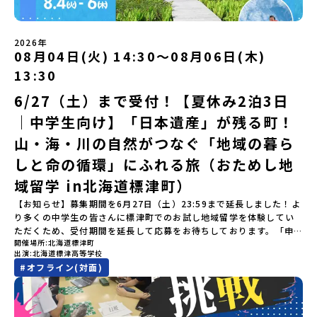
ル」をお送りいたします。当選者は、メールに記載された「当選確
ワーク」 -みんなで振り返り対話（PM） 13:00頃 解散（出水駅）
などの個人的費用【募集人数】最大10名（お申し込み多数の場合は
留学」をプチ体験できるプログラムです。はじめてでも安心！現地
認フォーム」に３日以内に回答いただき、確認フォームの提出をも
※天候の状況や参加人数によってプログラムを変更する場合がござ
抽選の上決定）【参加者決定】お申し込み多数の場合は、締め切り
ではスタッフがしっかりとサポートいたします。今回のフィールド
って参加確定とさせていただきます。当選確認フォームの期日まで
います。参加概要【開催場所】鹿児島県出水市【実施日程】8月3日
後1週間を目途に当落結果をご連絡いたします。【申し込み受付期
は「岩手県八幡平市（はちまんたいし）」岩手県八幡平市（はちま
にご回答いただけない場合は、当選を取り消しとさせていただきま
（月）〜 8月5日（水）※参加が確定した方には7月7日(火) 18:30-
2026年
間】申込期間が延長になりました！5月7日(木)12：00 から 6月4日
んたいし）は北西部にあり、秋田県との県境にある自然豊かな町で
08月04日(火) 14:30〜08月06日(木)
す。当選取り消しがあった場合は、繰り上げ当選者へご連絡させて
20:00に「参加者向け事前オンライン会」をご案内する予定です。必
(木) 12：00まで疑問も不安もワクワクに変える！「おためし地域留
す。町の約83％は「森林」！標高1,000mを超える山岳地帯や高原
いただきます。登録メールアドレスの変更をご希望の場合は下記の
ず参加をお願いします。【集合場所・時間】出水駅 8月3日(月)
学」ステップアップ説明会プログラムの内容を詳しく知りたい方
13:30
もあり緑が豊かな大自然を感じることができ、新緑、山菜の春、花
地域みらい留学公式LINEよりご連絡をお願いします。※受信制限設
13:30 集合【解散場所・時間】出水駅 8月5日(水) 12:00 解散【対
や、お申し込みを迷われている方向けにZoomでのオンライン配信
の夏、紅葉の秋、スキーや樹氷の冬と四季ごとに美しい景色を見る
定をしていると、通知メールをお受け取りいただけません。その場
象】中学生2～3年生【宿泊先】現在調整中※1室に複数名(同性)で宿
6/27（土）まで受付！【夏休み2泊3日
を行います。知りたい情報のレベルに合わせて、以下の2つのステッ
ことのできるユニークな町です。「十和田八幡平（とわだはちまん
合は、「@miratabi.jp」からのメールを受信できるよう設定をお願
泊いただく予定です。【旅行代金】無料※旅行代金に含まれる費用
プをご活用ください。【STEP 1】全体オンライン説明会（アーカイ
｜中学生向け】「日本遺産」が残る町！
たい）国立公園」では登山やトレッキング、「安比高原（あっぴこ
いいたします。※結果に関する個別のお問合せにはお答えしており
のうち、以下の内容が無料となります：・宿泊費（2泊分）・プログ
ブ動画を公開中！）〜まずは「おためし地域留学」を知りたい方
うげん）スキー場」は日本国内最大級のスキーリゾートとして有名
ませんので、ご了承ください。・お申し込みについてお申込はお一
ラム内のアクティビティ・体験費用・一部の食事代*以下の費用は参
へ〜日本全国20以上の地域から選んで参加できる「おためし地域留
山・海・川の自然がつなぐ「地域の暮ら
で、一年中自然アクティビティを楽しむことができます！そして八
人様1回限りです。PC・スマートフォンからお申込ください。申込
加者のご負担となります・集合場所までの往復交通費・お土産代や
学」の全体像や魅力について、説明会を開催しました。中学生一人
幡平市にある「松川地熱発電所」は、日本で初めて「地球のチカラ
しと命の循環」にふれる旅（おためし地
後の内容変更はできません。お申込時は、メールアドレスの入力間
自由時間の個人飲食費などの個人的費用【募集人数】最大10名（お
での参加にあたり、保護者様が特に気になる「安全面」や「事務局
を電気に変えた」場所！八幡平の地下からわき出す蒸気をそのまま
違いにご注意ください。・宿泊について１室に複数(同性2～4名程
申し込み多数の場合は抽選の上決定）【参加者決定】お申し込み多
のサポート体制」についても詳しく解説しています。ぜひ、ご自宅
域留学 in北海道標津町）
電気に変える「地球・自然にやさしい最先端のエネルギー」を生み
度)で宿泊いただく予定です。・食事アレルギー対応について個別の
数の場合は、締め切り後1週間を目途に当落結果をご連絡いたしま
からお気軽にご視聴ください。🎬 [アーカイブ動画を視聴す
出す挑戦をしてきた町です。今回のプログラムでは、この松川地熱
詳細なアレルギー対応希望にはお応えしかねる場合がございます。
す。【申し込み受付期間】6月1日(月)12：00 から 6月15日(月)
【お知らせ】募集期間を6月27日（土）23:59まで延長しました！よ
る]YouTube：https://youtu.be/Yt8nd04aNgA?
発電所から吹き出す地熱蒸気を使った「アート体験」をすることが
対応が必要な場合は必ず事前にご相談ください。・参加取消や急遽
12：00まで疑問も不安もワクワクに変える！「おためし地域留学」
り多くの中学生の皆さんに標津町でのお試し地域留学を体験してい
si=e5erbspvwz5O8_uF 【STEP 2】大樹町プログラム説明会〜
できます。世界でここだけ！地球のチカラを使った幻想的なグラデ
参加できなくなった場合について参加決定後の参加お取り消しはご
ステップアップ説明会プログラムの内容を詳しく知りたい方や、お
ただくため、受付期間を延長して応募をお待ちしております。「申
「大樹町」の内容を具体的に深掘りしたい方へ〜全体説明を聞いた
ーションのアートづくりをぜひ体験してみてください！さらに八幡
遠慮下さい。やむを得ないお取り消しの場合はお早めに事務局まで
開催場所
北海道標津町
申し込みを迷われている方向けにZoomでのオンライン配信を行い
し込みのタイミングを逃してしまった」という方も、この機会にぜ
うえで、「大樹町では具体的に何をするの？」「どんな町なの？」
平市は自然（山）の恵みを生かした料理がとても美味しい地域で
出演
北海道標津高等学校
ご連絡ください。・キャンセルポリシーやむを得ない参加お取り消
ます。知りたい情報のレベルに合わせて、以下の2つのステップをご
ひ一歩踏み出してみませんか？※都合により締め切りを早める場合
という疑問にお答えする説明会です。大樹町ならではの豊かな文化
す。みなさんの地元の味とは違う「岩手の郷土料理」を味わって楽
#
オフライン(対面)
しの場合、以下のルールに沿って対応させていただきます。ご了承
活用ください。【STEP 1】全体オンライン説明会（アーカイブ動画
がございます。お早目にご応募ください！-------奨学金のお知らせ-
や、2泊3日のプログラムの中身をたっぷりとお伝えします。日
しんでください🎵今回はこの大自然や文化が魅力的な八幡平市で、
ください。プログラム開催日の前日＜7月17日＞から、【キャンセル
を公開中！）〜まずは「おためし地域留学」を知りたい方へ〜日本
------＼返還不要・3年間最大72万／💡北海道の高校留学に【毎月2
時： 5月13日(水) 19：00〜19：40内 容： 大樹町ってどんなとこ
日本全国から集まる中学生や「平舘（たいらだて）高校」の高校生
のご連絡日：お支払いいただく旅行代金】・21日目にあたる日以
全国20以上の地域から選んで参加できる「おためし地域留学」の全
万円】の給付型奨学金～夢に向かって一歩踏み出す、あなたの未来
ろ？プログラム詳細解説、質疑応答お申し込み：https://c-
と一緒にさまざまなアクティビティを体験していただきます。他に
前：無料・20日目-8日目：20％・7日目-2日目：30％・プログラム
体像や魅力について、説明会を開催しました。中学生一人での参加
を応援！～ 詳細・条件はこちらから-----------------------------
mirai.jp/events/002112お気軽にどうぞ！「はじめての一人旅だ