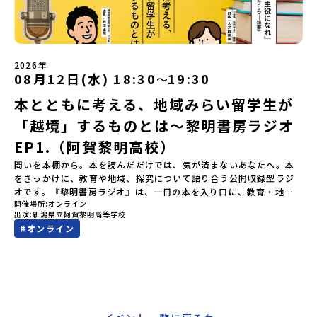
ていただきます。当選確認フォームの期日までにご回答いただけな
り、保護者様が特に気になる「安全面」や「事務局のサポート体
い場合は、当選を取り消しとさせていただきます。当選取り消しが
制」についても詳しく解説しています。ぜひ、ご自宅からお気軽に
あった場合は、繰り上げ当選者へご連絡させていただきます。登録
ご視聴ください。🎬 [アーカイブ動画を視聴する]YouTube：
メールアドレスの変更をご希望の場合は下記の地域みらい留学公式
https://youtu.be/Yt8nd04aNgA?si=e5erbspvwz5O8_uF
LINEよりご連絡をお願いします。※受信制限設定をしていると、通
【STEP 2】プログラム説明会〜「標津町」の内容をもっと知りした
2026年
知メールをお受け取りいただけません。その場合は、
08月12日(水) 18:30
19:30
〜
い方へ〜全体説明を聞いたうえで、「プログラムで何をするの？」
「@miratabi.jp」からのメールを受信できるよう設定をお願いいた
「どんなまちなの？」という疑問にお答えする詳細配信です。2泊3
本とともに考える、地域みらい留学生が
します。※結果に関する個別のお問合せにはお答えしておりません
日のプログラムの中身をお伝えします。日時：6月10日(水) 19：
ので、ご了承ください。・お申し込みについてお申込はお一人様1回
00〜20：00内容：どんなところ？プログラム詳細解説、質疑応答紹
「越境」するものとは〜黎明書房ラジオ
限りです。PC・スマートフォンからお申込ください。申込後の内容
介地域：鹿児島県出水市・出水工業高校/北海道標津町/岩手県八幡
変更はできません。お申込時は、メールアドレスの入力間違いにご
EP1.（阿賀黎明高校）
平市/愛媛県鬼北町＊4つの地域のプログラムを1時間でぎゅっとお届
注意ください。・宿泊について１室に複数(同性2～4名程度)で宿泊
けします。お申し込み：https://c-mirai.jp/events/064069お気
問いを本棚から。本を読んだだけでは、気が済まないあなたへ。本
いただく予定です。・食事アレルギー対応について個別の詳細なア
軽にどうぞ！「はじめての一人旅だけど大丈夫？」「どんな体験が
をきっかけに、教育や地域、探究について語り合う公開収録型ラジ
レルギー対応希望にはお応えしかねる場合がございます。対応が必
できるの？」そんな保護者様の不安や、中学生のみなさんの素朴な
オです。『黎明書房ラジオ』は、一冊の本を入り口に、教育・地
要な場合は必ず事前にご相談ください。・参加取消や急遽参加でき
疑問にスタッフが直接お答えします。チャットでの質問も可能です
開催場所
オンライン
域・暮らし・探究などについて対話するラジオ企画です。本の内容
なくなった場合について参加決定後の参加お取り消しはご遠慮下さ
ので、ぜひご自宅からリラックスしてご参加ください。▼お申し込
出演
新潟県立阿賀黎明高等学校
を紹介したり、要約したりする場ではありません。一冊の本が投げ
い。やむを得ないお取り消しの場合はお早めに事務局までご連絡く
み前に必ずご確認ください・参加規約への同意プログラムへの参加
#
オンライン
かける問いをきっかけに、「地域みらい留学とは何か」「高校魅力
ださい。・キャンセルポリシーやむを得ない参加お取り消しの場
申し込みいただく前に、「お申し込みに関する各規約」への同意が
化プロジェクトとは何か」「高校とは、地域にとって、生徒にとっ
合、以下のルールに沿って対応させていただきます。ご了承くださ
必須となります。ご確認ください。・抽選による参加者決定につい
てどんな場所でありたいのか」といったテーマについて、パーソナ
い。プログラム開催日の前日＜8月2日＞から、【キャンセルのご連
てお申込みいただいた方の中から抽選の上、締め切り日から1週間を
リティ同士が自由に語り合います。本が好きな方、教育や地域づく
絡日：お支払いいただく旅行代金】・21日目にあたる日以前：無
目途に、お申し込み時に記入いただいたメールアドレス宛に「当選
りに関心のある方、誰かの考えに触れながら自分の考えを深めたい
料・20日目-8日目：20％・7日目-2日目：30％・プログラム開始日
／落選メール」をお送りいたします。当選者は、メールに記載され
方など、どなたでもお気軽にご参加ください。今回のテーマ：本と
の前日：40％・プログラム開始日当日：50％・ご連絡無しでの不参
た「当選確認フォーム」に３日以内に回答いただき、確認フォーム
ともに考える、地域みらい留学生が「越境」するものとは地域みら
加またはプログラム開始後の解除：100％・催行中止について天候な