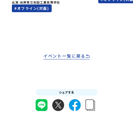
費・宿泊費が無料＞
…」そ
出演
佐賀県立有田工業高等学校
の暮らしや文化が気になる。いつか留学してみた
た大人気マンガ「
験でき
#
オフライン(対面)
い！」「豊かな自然と伝統文化、町並みに興味が
画に登場する町！
オンラ
ある！」「ものづくりやきれいなデザインが好
地」で自然や食を
です！
き！」そんな中学生のみなさんにおすすめ！「お
外の地域の暮らし
学 3つ
ためし地域留学体験」は、日本全国約200の高校
たい！」「アイヌ
「圧倒
と連携し、地域の枠を超えて学校生活を送る「地
る世界を自分の手
ない、
域みらい留学」をプチ体験できるプログラムで
でもっと触れてあ
」でフ
す。はじめてのひとり旅でも安心！現地でもスタ
なさんにおすすめ
れた
ッフがしっかりとサポートいたします。今回のフ
は、日本全国約20
初めま
ィールドは「佐賀県有田町（ありたちょう）」佐
イベント一覧に戻る
超えて学校生活を
ら「新
賀県の西部にある有田町は、江戸時代から400年
体験できるプログ
えた
以上続く「窯業（ようぎょう）」の町。 窯（か
でも安心！現地で
合！地
ま）で粘土を焼いてつくるものづくりが、この町
トいたします。今
ば、た
の文化として今も受け継がれています。世界でも
町（びらとりちょ
費・体
知られる「有田焼」は、この窯業の中から生まれ
取町（びらとりち
ての一
ました。長い歴史の中で積み重ねられてきた技術
文化」が継承され
りサポ
シェアする
や工夫、そして“つくる人の想い”が、この町に
ます。町名の「平
ーーー
は残っています。また、文化施設が「日本遺産」
「ピラ・ウトゥル
体オン
や「日本の20世紀遺産」に認定されるなど日本
から名付けられま
月22
を代表する伝統工芸の町です。さらに、有田町に
が連なる「幌尻岳
けま
は「日本の棚田百選」に選ばれた「岳の棚田（た
景！日本一の広さ
なく不
なだ）」や「名水百選」や「水源の森百選」に選
や、和牛がのんび
はず💡
ばれた「竜門峡（りゅうもんきょう）」など、思
流に選ばれたこと
さいね