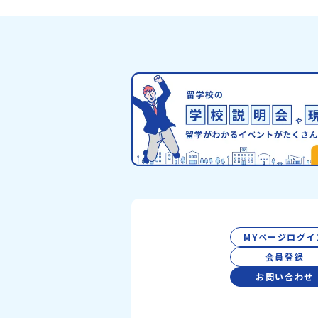
😊▶︎全体説明会のアーカイブはこちら（
イブを視聴する）YouTube：
https://youtu.be/Yt8nd04aNgA?
si=e5erbspvwz5O8_uF【アーカイブ
おためし地域留学の魅力・メリット・202
度、日本全国20以上の対象地域について
のサポート体制・質疑応答※各地域の詳細
グラムは、以下の【STEP2】個別説明会
介しています。ーーーーーーーーーーーー
ーーーーーーーーー💡疑問も不安もワク
える！2つのステップ知りたいことに合わ
2つの説明会をご活用ください！【STEP
オンライン説明会の視聴（☆上の動画でい
視聴可能です） 〜まずは「おためし地域
を知りたい方へ〜プログラムの全体像や魅
ポート体制について解説します。 【STEP
別プログラム説明会（☆順次ページを公開
MYページログイ
す）〜「地域別のプログラム」を具体的に
い方へ〜 「現地では何をするの？」とい
会員登録
にお答えする説明会です。その場所ならで
お問い合わせ
ログラムをたっぷりお伝えします！🚩現
の個別説明会はこちらから（順次公開予定
【5/7(木)】北海道平取町【5/8(金)】熊