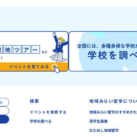
わず立ち止まりたくなるような自然も広がり、歴
ぐ「沙流川（さる
アーカ
史・文化・自然が重なり合う、“本物”に出会え
とのできない圧倒
る場所です。そんな歴史・文化が豊かな佐賀県有
ができます。さら
田町で実際に町を歩きながら学ぶフィールドワー
ね）とも縁が深い
内容】・
クをしたり、有田焼づくりに関わる職人、町で暮
った神社や公園な
6年
らすプロデザイナー、地元の高校で学ぶ生徒など
の歴史を交差する
・安心
と交流しながら「伝統的なものづくり」や「未来
北の大地で育まれ
なプロ
のデザイン」を一緒に探求できます。ただ体験す
ヌ」の文化は北海
にて紹
るだけじゃなくて、 “どうしてこの形なんだろ
住民族である「ア
ーーー
う？” “自分だったらどんなデザインにする？”
れてきた文化です
ワクに変
そんなふうに考える時間も、このプログラムの大
「アイヌ語」や、
せて、
切なポイントです。ここで出会う人や体験が、自
宿ると考える「精
1】全体
分の「好き」や「未来」につながるかもしれませ
などに踊られる「
つでも
ん。この町でしかできない、ちょっと特別な体験
刺繍（ししゅう）
留学」
を、ぜひ楽しんでみませんか？体験のおすすめポ
クな文化が存在し
力、サ
イント体験プログラム内容（予定）＜１日目＞
まわりに存在する
2】個
（PM）「オリエンテーション・自己紹介ワー
の道具のうち、人
しま
ク」「有田工業高校見学」 -陶芸技術をまな
検索
地域みらい留学につ
ン
いるものを「カム
知りた
ぶ！「セラミック科」のまなび場を体験 -デザ
分たちを見守って
う疑問
インセンスをまなぶ！「デザイン科」のまなび場
イベントを検索する
地域みらい留学のすすめか
な動植物や、暮ら
はのプ
を体験「フィールドワーク」 -有田の歴史ある
して雄大な山や川
在公開中
学校を調べる
奨学生募集
名所巡り -有田の歴史的な町並みを体感する
この文化と精神性
）
「有田焼絵付けアクティビティ」 -職人さんか
おためし地域留学
「ゴールデンカムイ
本県芦北
らまなぶ！有田焼伝統の「絵付け」体験ワークシ
売され、2026年