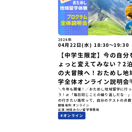
2026年
04月22日(水) 18:30
〜
19:30
【中学生限定】今の自分
ょっと変えてみない？2泊
の大冒険へ！おためし地
学全体オンライン説明会
＼今年も開催！／おためし地域留学に行っ
う！🛫「毎日同じことの繰り返しだな…
の行きたい高校って、自分のテストの点数
開催場所
オンライン
値）で決めるしかないのかな？」スマホを
出演
地域みらい留学事務局
ら、進路にモヤモヤしているそこのあなた
#
オンライン
テストの点数ではなく、あなたの「ワクワ
自分軸）」で進路を選ぶ。そんな新しい選
が、「地域みらい留学」です。「でも、い