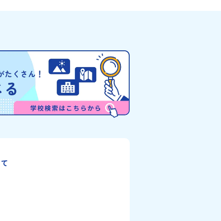
がわ）」。他の地域では見るこ
です。はじめてのひとり旅でも安心！現地で
的スケールの自然を味わうこと
タッフがしっかりとサポートいたします。今
に、源義経（みなもとのよしつ
フィールドは「北海道 大樹町（たいきちょ
とされている地域で、義経を祀
う）」北海道の東部、十勝の南部に位置する
どが存在し、アイヌ民族と日本
町（たいきちょう）。西に日高山脈（ひだか
瞬間を肌で体感できる町です。
みゃく）が連なり、東は太平洋に面した自然
た「アイヌ文化」とは？「アイ
な町です。酪農を主体とした農業や漁業、林
道を中心とした北部周辺で、先
盛んであると同時に、「宇宙に一番近い町」
イヌ民族」によって大切に育ま
て航空宇宙産業の誘致を進めるユニークな顔
。日本語とは異なる響きを持つ
っています 。見上げるほど大きな山々が連な
自然界のあらゆる物に「魂」が
「日高山脈（ひだかさんみゃく）」の絶景！
神文化」、祭りや家庭での行事
ちがのんびりと過ごす放牧地や、海が見える
古式舞踊」、独特の文様による
い温泉。日本一の清流に選ばれたこともある
、木彫り等の工芸など、ユニー
舟川（れきふねがわ）」。 他の地域では見る
ます。アイヌ文化では、人間の
とのできない圧倒的スケールの自然と、新し
生き物や自然のチカラ、暮らし
業が交差する瞬間を肌で体感できる町です。
間にとって大切な役割を持って
大地で脈々と受け継がれる 「フロンティアス
いて
イ」と呼んでいます。いつも自
リッツ」を体感！ 「フロンティアスピリッツ
くれているもの、例えば、身近
（開拓者精神）」は、大樹町の開拓時代から
た
しに欠かせない火、水、風、そ
の間で大切に受け継がれてきた精神です。ど
などもすべて「カムイ」です。
困難な状況にも真っ向から立ち向かい、未知
をテーマにした大人気マンガ
域へ夢を追って挑戦し続ける姿勢や、手つか
」は、累計3000万部以上販
大自然の中で一攫千金の夢を抱いて熱中した
3月に映画の続編も公開される