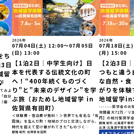
2026年
2026年
07月04日(土) 12:00〜07月05日
07月18日(土)
(日) 13:00
(月) 15:00
をち
【1泊2日｜中学生向け】日
【2泊3日
3日
本を代表する伝統文化の町
つもと違う
域留
へ！“400年続くものづく
な自然・食

り”と”未来のデザイン”を学
がりを体験
てみよ
」「自分
ぶ旅（おためし地域留学 in
地域留学i
（偏差
佐賀県有田町）
-------奨学金のお
見なが
年間最大72万／
へ！👀
＜体験費・宿泊費が無料！＞世界でも有名な「有
円】の給付型奨学
ク（＝
田焼」を生んだ町！地域のプロと交流しながら、
開催場所
北海道平取
す、あなたの未来
択肢
時代を超えて受け継がれてきた”ものづく
出演
北海道平取高等
らから-------------
きなり
開催場所
佐賀県有田町
り”や”デザイン”を探求しませんか？「地元以外
#
オフライン(対面