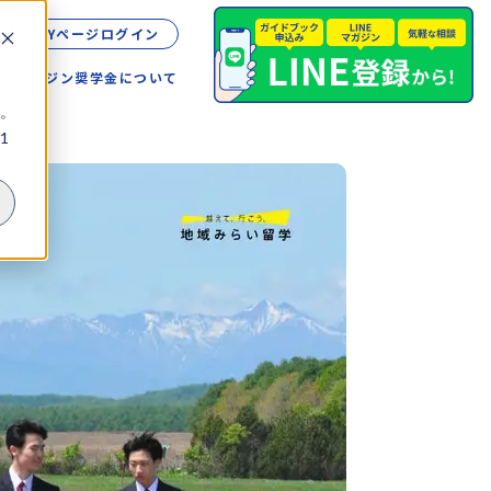
MYページログイン
留学
マガジン
奨学金について
。
1