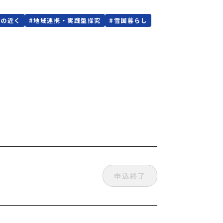
海の近く
#
地域連携・実践型探究
#
雪国暮らし
申込終了