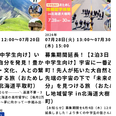
2026年
 12:00〜07月20日
07月28日(火) 13:00〜07月30日
(木) 15:00
｜中学生向け】い
募集期間延長！【2泊3日｜
自分を発見！豊か
中学生向け】宇宙に一番近
・文化、人との繋
町！先人が拓いた大自然と
する旅（おためし
先端の宇宙の下で「未来の
n北海道平取町）
分」を見つける旅 （おため
し地域留学 in北海道大樹
知らせ-------＼返還不要・3
北海道の高校留学に【毎月2万
町）
金～夢に向かって一歩踏み出
町
を応援！～ 詳細・条件はこち
【お知らせ】募集期間を6月4日（木）12:00
学校
--------------------＜体験
延長しました！より多くの中学生の皆さんに
)