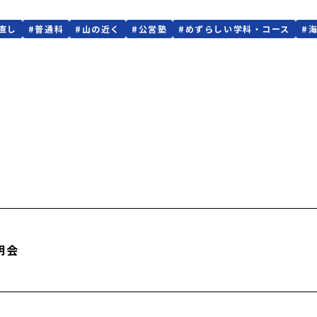
直し
#
普通科
#
山の近く
#
公営塾
#
めずらしい学科・コース
#
明会