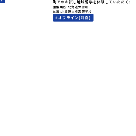
累計3,000万部以上販売され
町でのお試し地域留学を体験していただくた
ゴールデンカムイ」の実写版映
開催場所
北海道大樹町
受付期間を延長して応募をお待ちしておりま
出演
北海道大樹高等学校
北海道の「アイヌ文化継承の
「申し込みのタイミングを逃してしまった」
#
オフライン(対面)
体験してみませんか？「地元以
う方も、この機会にぜひ一歩踏み出してみま
が気になる。いつか留学してみ
か？※都合により締め切りを早める場合がご
文化の歴史や、マンガに登場す
ます。お早目にご応募ください！-------------
で探求したい！」「自然が好き
-----------------------------＼返還不要・3
そびたい！」そんな中学生のみ
間最大72万／💡北海道の高校留学に【毎月2
！「おためし地域留学体験」
円】の給付型奨学金～夢に向かって一歩踏み
0の高校と連携し、地域の枠を
す、あなたの未来を応援！～ 詳細・条件は
送る「地域みらい留学」をプチ
らから-------------------------------------
ラムです。はじめてのひとり旅
----ーーーーーーーーーーーーーーーーーー
もスタッフがしっかりとサポー
ーーーーーーーーーーーー＜体験費・宿泊費
回のフィールドは「北海道平取
料！＞民間ロケットの打ち上げ成功で話題に
う）」北海道の南に位置する平
た町！ 北海道の「宇宙版シリコンバレー」を
ょう）。壮大な自然と「アイヌ
指す大樹町で、最先端テクノロジーとどこま
ている町として広く知られてい
続く大自然を肌で感じてみませんか？「地元
取（びらとり）」は、アイヌ語
の地域の暮らしが気になる。いつか留学して
」（崖の間を意味）という言葉
い！」「自分の進学や将来の可能性をもっと
した。見上げるほど大きな山々
きたい！ 」「自然が好きでもっと触れてあそび
（ぽろしりだけ）」の景色は絶
たい！」そんな中学生のみなさんにおすすめ
を誇る「すずらん」が咲く花畑
「おためし地域留学体験」は、日本全国約20
りと過ごす放牧地。日本一の清
高校と連携し、地域の枠を超えて学校生活を
もある、ヤマメやニジマスが泳
「地域みらい留学」をプチ体験できるプログ