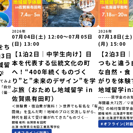
2026年
2026年
07月04日(土) 12:00〜07月05日
07月18日(土)
(日) 13:00
(月) 15:00
をち
【1泊2日｜中学生向け】日
【2泊3日
3日
本を代表する伝統文化の町
つもと違う
域留
へ！“400年続くものづく
な自然・食

り”と”未来のデザイン”を学
がりを体験
てみよ
」「自分
ぶ旅（おためし地域留学 in
地域留学i
（偏差
佐賀県有田町）
-------奨学金のお
見なが
年間最大72万／
へ！👀
＜体験費・宿泊費が無料！＞世界でも有名な「有
円】の給付型奨学
ク（＝
田焼」を生んだ町！地域のプロと交流しながら、
開催場所
北海道平取
す、あなたの未来
択肢
時代を超えて受け継がれてきた”ものづく
出演
北海道平取高等
らから-------------
きなり
開催場所
佐賀県有田町
り”や”デザイン”を探求しませんか？「地元以外
#
オフライン(対面
費・宿泊費が無料＞
…」そ
出演
佐賀県立有田工業高等学校
の暮らしや文化が気になる。いつか留学してみた
た大人気マンガ「
験でき
#
オフライン(対面)