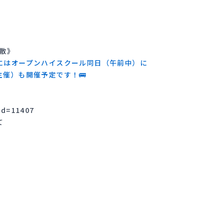
解散》
にはオープンハイスクール同日（午前中）に
催）も開催予定です！🚌
id=11407
にて