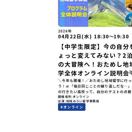
2026年
04月22日(水) 18:30
〜
19:30
【中学生限定】今の自分
ょっと変えてみない？2泊
の大冒険へ！おためし地
学全体オンライン説明会
＼今年も開催！／おためし地域留学に行っ
う！🛫「毎日同じことの繰り返しだな…
の行きたい高校って、自分のテストの点数
開催場所
オンライン
値）で決めるしかないのかな？」スマホを
出演
地域みらい留学事務局
ら、進路にモヤモヤしているそこのあなた
#
オンライン
テストの点数ではなく、あなたの「ワクワ
自分軸）」で進路を選ぶ。そんな新しい選
が、「地域みらい留学」です。「でも、い
知らない土地の高校に進学するなんて不安
んな人のために、2泊3日で気軽にプチ体