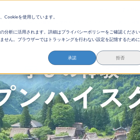
イベント参加方法
会員登録
？
Cookieを使用しています。
のすすめかた
地域みらい留学とは
学校を探す
イベントを探す
おためし地域
の分析に活用されます。詳細はプライバシーポリシーをご確認ください
ません。ブラウザーではトラッキングを行わない設定を記憶するために
承諾
拒否