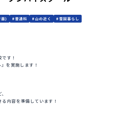
対面)
#
普通科
#
山の近く
#
雪国暮らし
校です！
ル
』を実施します！
ど、
きる内容を準備しています！