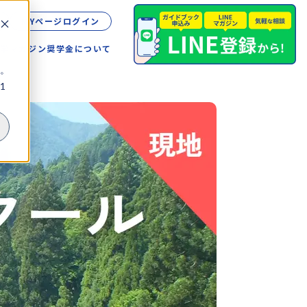
MYページログイン
留学
マガジン
奨学金について
。
1