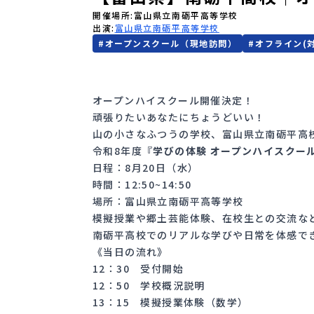
開催場所
富山県立南砺平高等学校
出演
富山県立南砺平高等学校
#
オープンスクール（現地訪問）
#
オフライン(
オープンハイスクール開催決定！
頑張りたいあなたにちょうどいい！
山の小さなふつうの学校、富山県立南砺平高
令和8年度『
学びの体験 オープンハイスクー
日程：8月20日（水）
時間：12:50~14:50
場所：富山県立南砺平高等学校
模擬授業や郷土芸能体験、在校生との交流な
南砺平高校でのリアルな学びや日常を体感で
《当日の流れ》
12：30 受付開始
12：50 学校概況説明
13：15 模擬授業体験（数学）