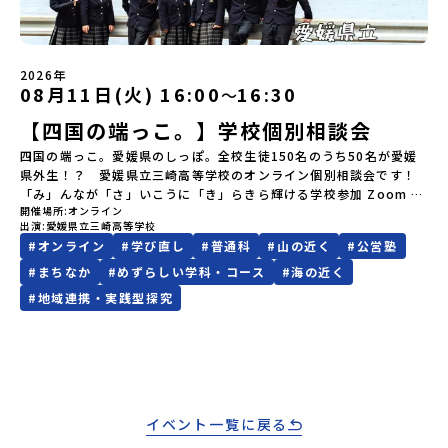
ます。当選者は、メールに記載された「当選確認フォーム」に３日
以上の地域から選んで参加できる「おためし地域留学」の全体像や
いい？判断の軸がわかる。オープンスクールへの申し込み方・参加
以内に回答いただき、確認フォームの提出をもって参加確定とさせ
魅力について、説明会を開催しました。中学生一人での参加にあた
時の確認ポイントがわかる。夏に向けて、いつまでに何をすればい
ていただきます。当選確認フォームの期日までにご回答いただけな
り、保護者様が特に気になる「安全面」や「事務局のサポート体
いかのスケジュール感がわかる。👪こんな方におすすめ現地訪問し
い場合は、当選を取り消しとさせていただきます。当選取り消しが
制」についても詳しく解説しています。ぜひ、ご自宅からお気軽に
たい学校の候補はあるが、優先順位が決められていないオープンス
2026年
あった場合は、繰り上げ当選者へご連絡させていただきます。登録
ご視聴ください。🎬 [アーカイブ動画を視聴する]YouTube：
クールの申し込み方や、何を見てくればいいかわからない夏休みに
08月11日(火) 16:00
16:30
〜
メールアドレスの変更をご希望の場合は下記の地域みらい留学公式
https://youtu.be/Yt8nd04aNgA?si=e5erbspvwz5O8_uF
向けて、具体的に動き出したい保護者として、子どもとどんな視点で
LINEよりご連絡をお願いします。※受信制限設定をしていると、通
【STEP 2】プログラム説明会〜「標津町」の内容をもっと知りした
【四国の端っこ。】学校個別相談会
学校選びを進めればいいか知りたい👪推奨参加対象者現地訪問を検
知メールをお受け取りいただけません。その場合は、
い方へ〜全体説明を聞いたうえで、「プログラムで何をするの？」
討している中学生・保護者志望校の候補をある程度しぼりつつある
四国の端っこ。愛媛県のしっぽ。全校生徒150名のうち50名が愛媛
「@miratabi.jp」からのメールを受信できるよう設定をお願いいた
「どんなまちなの？」という疑問にお答えする詳細配信です。2泊3
方多くの人がこの夏、現地訪問へ行っています！この夏を逃すとオ
県外生！？ 愛媛県立三崎高等学校のオンライン個別相談会です！
します。※結果に関する個別のお問合せにはお答えしておりません
日のプログラムの中身をお伝えします。日時：6月10日(水) 19：
ープンスクールイベントは減ってしまい、現地へ行くことができる
「み」んなが「さ」いこうに「き」らきら輝ける学校参加 Zoom ミ
ので、ご了承ください。・お申し込みについてお申込はお一人様1回
00〜20：00内容：どんなところ？プログラム詳細解説、質疑応答紹
機会がなくなってしまうかも!?カメラオフ・マイクオフでの参加も
開催場所
オンライン
ーティングhttps://zoom.us/j/4499683188?
限りです。PC・スマートフォンからお申込ください。申込後の内容
介地域：鹿児島県出水市・出水工業高校/北海道標津町/岩手県八幡
OK！聞くだけの参加でも大歓迎です。このイベントが終わる頃に
出演
愛媛県立三崎高等学校
pwd=02Nfj03uTOFyU6T2f2TFMfeQRUAKGM.1&amp;omn=91026
変更はできません。お申込時は、メールアドレスの入力間違いにご
平市/愛媛県鬼北町＊4つの地域のプログラムを1時間でぎゅっとお届
は、「まず〇〇高校のオープンスクールに申し込もう」と、次の一
#
オンライン
#
学び直し
#
普通科
#
山の近く
#
公営塾
ミーティングID: 449 968 3188パスコード: MISAKI2026 もし良
注意ください。・宿泊について１室に複数(同性2～4名程度)で宿泊
けします。お申し込み：https://c-mirai.jp/events/064069お気
手が見えている状態になっているはずです。現地訪問の前に、ぜひ
かったら、こちらの動画もご覧ください。
いただく予定です。・食事アレルギー対応について個別の詳細なア
#
まちなか
#
めずらしい学科・コース
#
海の近く
軽にどうぞ！「はじめての一人旅だけど大丈夫？」「どんな体験が
一度参加してみてください🌟
レルギー対応希望にはお応えしかねる場合がございます。対応が必
できるの？」そんな保護者様の不安や、中学生のみなさんの素朴な
#
地域連携・実践型探究
要な場合は必ず事前にご相談ください。・参加取消や急遽参加でき
疑問にスタッフが直接お答えします。チャットでの質問も可能です
なくなった場合について参加決定後の参加お取り消しはご遠慮下さ
ので、ぜひご自宅からリラックスしてご参加ください。▼お申し込
い。やむを得ないお取り消しの場合はお早めに事務局までご連絡く
み前に必ずご確認ください・参加規約への同意プログラムへの参加
ださい。・キャンセルポリシーやむを得ない参加お取り消しの場
申し込みいただく前に、「お申し込みに関する各規約」への同意が
合、以下のルールに沿って対応させていただきます。ご了承くださ
必須となります。ご確認ください。・抽選による参加者決定につい
い。プログラム開催日の前日＜8月2日＞から、【キャンセルのご連
てお申込みいただいた方の中から抽選の上、締め切り日から1週間を
絡日：お支払いいただく旅行代金】・21日目にあたる日以前：無
イベント一覧に戻る
目途に、お申し込み時に記入いただいたメールアドレス宛に「当選
料・20日目-8日目：20％・7日目-2日目：30％・プログラム開始日
／落選メール」をお送りいたします。当選者は、メールに記載され