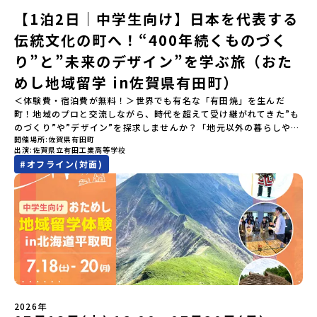
ーーーーーーーーー📺 全体オンライン説明会（アーカイブ配信）
【1泊2日｜中学生向け】日本を代表する
2026年4月22日に開催された説明会の録画をご覧いただけます。こ
伝統文化の町へ！“400年続くものづく
の動画を見れば、あなたの「なんとなく不安」が「絶対に行ってみ
たい！」に変わるはず💡お家からリラックスして視聴してみてくだ
り”と”未来のデザイン”を学ぶ旅（おた
さいね😊▶︎全体説明会のアーカイブはこちら（アーカイブを視聴す
る）YouTube：https://youtu.be/Yt8nd04aNgA?
めし地域留学 in佐賀県有田町）
si=e5erbspvwz5O8_uF【アーカイブ内容】・おためし地域留学の
＜体験費・宿泊費が無料！＞世界でも有名な「有田焼」を生んだ
魅力・メリット・2026年度、日本全国20以上の対象地域について・
町！地域のプロと交流しながら、時代を超えて受け継がれてきた”も
安心のサポート体制・質疑応答※各地域の詳細なプログラムは、以
のづくり”や”デザイン”を探求しませんか？「地元以外の暮らしや文
下の【STEP2】個別説明会にて紹介しています。ーーーーーーーー
開催場所
佐賀県有田町
化が気になる。いつか留学してみたい！」「豊かな自然と伝統文
ーーーーーーーーーーーーーーーー💡疑問も不安もワクワクに変え
出演
佐賀県立有田工業高等学校
化、町並みに興味がある！」「ものづくりやきれいなデザインが好
る！2つのステップ知りたいことに合わせて、2つの説明会をご活用
#
オフライン(対面)
き！」そんな中学生のみなさんにおすすめ！「おためし地域留学体
ください！【STEP1】全体オンライン説明会の視聴（☆上の動画で
験」は、日本全国約200の高校と連携し、地域の枠を超えて学校生活
いつでも視聴可能です） 〜まずは「おためし地域留学」を知りたい
を送る「地域みらい留学」をプチ体験できるプログラムです。はじ
方へ〜プログラムの全体像や魅力、サポート体制について解説しま
めてのひとり旅でも安心！現地でもスタッフがしっかりとサポート
す。 【STEP2】個別プログラム説明会（☆順次ページを公開しま
いたします。今回のフィールドは「佐賀県有田町（ありたちょ
す）〜「地域別のプログラム」を具体的に知りたい方へ〜 「現地で
う）」佐賀県の西部にある有田町は、江戸時代から400年以上続く
は何をするの？」という疑問にお答えする説明会です。その場所な
「窯業（ようぎょう）」の町。 窯（かま）で粘土を焼いてつくるも
らではのプログラムをたっぷりお伝えします！🚩現在公開中の個別
のづくりが、この町の文化として今も受け継がれています。世界で
説明会はこちらから（順次公開予定）【5/7(木)】北海道平取町
も知られる「有田焼」は、この窯業の中から生まれました。長い歴
【5/8(金)】熊本県芦北町▼おためし地域留学の情報▼おためし地域
史の中で積み重ねられてきた技術や工夫、そして“つくる人の想
留学の情報紹介ページ👉【こちらをクリック】「おためし地域留学
い”が、この町には残っています。また、文化施設が「日本遺産」や
体験」のプログラム開催情報を公式LINEにて配信中！ぜひご登録く
2026年
「日本の20世紀遺産」に認定されるなど日本を代表する伝統工芸の