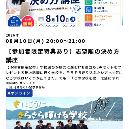
の前日：40％・プログラム開始日当日：50％・ご連絡無しでの不参
「3日間の振り返りワーク」 -みんなで振り返り対話（PM） 13：
とができるシステム「地域みらい留学」をはじめとした、教育事業
います。------------------------------※途中参加退出等、自由で
開催しました。中学生一人での参加にあたり、保護者様が特に気に
加またはプログラム開始後の解除：100％・催行中止について天候な
00 解散 (中標津空港 13：30頃到着)※14：50 中標津空港発 (羽田
や地域活性モデルをつくり続けています。名 称：一般財団法人地
す！ビデオoff・声のみ参加も大歓迎！※パソコンでのご参加がおす
なる「安全面」や「事務局のサポート体制」についても詳しく解説
どの状況等によって開催を見合わせる可能性があります。その場合
空港16：45着)便を利用する想定※天候の状況や参加人数によってプ
域・教育魅力化プラットフォーム設 立：2017年3月代表者：岩本
すめ！画面共有を見る・随時チャットへ質問するのが同時にできる
しています。ぜひ、ご自宅からお気軽にご視聴ください。🎬 [アーカ
は原則、開催日1週間前までにご連絡いたします。又、最少催行人数
ログラムを変更する場合がございます。参加概要【開催場所】北海
悠所在地：〒690-0842 島根県松江市東本町二丁目25-6 みらい
と便利です！～～～～～～～～～～～阿賀黎明高校魅力化プロジェ
イブ動画を視聴する]YouTube：
に達しなかった場合は、開催日3週間前までに催行中止の旨をメール
道標津町【実施日程】8月4日（火）〜 8月6日（木）※参加が確定し
BASE2階 その他所在地公式HP：http://c-platform.or.jp/お問い
クトHP
https://youtu.be/Yt8nd04aNgA?si=e5erbspvwz5O8_uF
にてご連絡いたします。・よくあるご質問その他、よくあるご質問
た方には7月10日(金) 18：30～20：00に「参加者向け事前オンラ
合わせ先担当：小川・小原E-mail：info@miratabi.jp「おためし
【STEP 2】プログラム説明会〜「八幡平市」の内容をもっと知りし
についてはこちらをご確認ください。運営団体について＜プログラ
イン研修」をご案内する予定です。必ず参加をお願いします。【集合
地域留学体験」のプログラム開催情報を公式LINEにて配信中！ぜひ
2026年
たい方へ〜全体説明を聞いたうえで、「プログラムで何をする
ム主催：一般財団法人地域・教育魅力化プラットフォーム＞「意志
場所・時間】中標津空港 8月4日(火) 14：30 集合【解散場所・時
08月10日(月) 20:00
21:00
ご登録ください♪地域みらい留学公式LINE
〜
の？」「どんなまちなの？」という疑問にお答えする詳細配信で
ある若者にあふれる持続可能な地域・社会をつくる」というビジョ
間】中標津空港 8月6日(木) 13：30 解散【対象】中学2年生、中学3
す。2泊3日のプログラムの中身をお伝えします。日時：6月10日(水)
【参加者限定特典あり】志望順の決め方
ンを掲げ、2017年3月に島根県に設立した教育事業団体です。日本
年生【宿泊先】民宿 船長の家※1室に複数(同性2～4名程度)で宿泊
19：00〜20：00内容：どんなところ？プログラム詳細解説、質疑
全国約200の高校と連携しながら、中学卒業後に地域の枠を越えて生
いただく予定です。【旅行代金】無料※旅行代金に含まれる費用の
講座
応答紹介地域：鹿児島県出水市・出水工業高校/北海道標津町/岩手
徒一人ひとりの夢や価値観に合った地域・学校で1〜3年間過ごすこ
うち、以下の内容が無料となります：・宿泊費（2泊分）・プログラ
県八幡平市/愛媛県鬼北町＊4つの地域のプログラムを1時間でぎゅっ
とができるシステム「地域みらい留学」をはじめとした、教育事業
ム内のアクティビティ・体験費用・一部の食事代*以下の費用は参加
【予約者限定配布】学校選びが劇的に進む!?お役立ち5点セットをプ
とお届けします。お申し込み：https://c-
や地域活性モデルをつくり続けています。名 称：一般財団法人地
者のご負担となります・集合場所までの往復交通費・お土産代や自
レゼント🌟現地訪問に行く学校を、そろそろ絞り込みたい方へ✨気に
mirai.jp/events/064069お気軽にどうぞ！「はじめての一人旅だ
域・教育魅力化プラットフォーム設 立：2017年3月代表者：岩本
由時間の個人飲食費などの個人的費用【募集人数】最大10名（お申
なる学校はいくつか出てきた。でも…「どの学校を第一志望にすれ
けど大丈夫？」「どんな体験ができるの？」そんな保護者様の不安
悠所在地：〒690-0842 島根県松江市東本町二丁目25-6 みらい
し込み多数の場合は抽選の上決定）【参加者決定】お申し込み多数
開催場所
オンライン
ばいいんだろう？」「オープンスクール、どこから申し込めばい
や、中学生のみなさんの素朴な疑問にスタッフが直接お答えしま
出演
地域みらい留学事務局
BASE2階公式HP：http://c-platform.or.jp/お問い合わせ先担
の場合は、締め切り後1週間を目途に当落結果をご連絡いたします。
い？」「夏までに何をしておけばいいの？」そんな疑問を持ちなが
す。チャットでの質問も可能ですので、ぜひご自宅からリラックス
#
オンライン
当：小川・小原E-mail：info@miratabi.jp「おためし地域留学体
【申し込み受付期間】6月8日(月)12：00 から 6月22日(月) 12：00
ら、なんとなく先に進めずにいる方も多いのではないでしょうか。
してご参加ください。▼お申し込み前に必ずご確認ください・参加
験」のプログラム開催情報を公式LINEにて配信中！ぜひご登録くだ
まで疑問も不安もワクワクに変える！「おためし地域留学」ステッ
オープンスクールは時間も費用も体力も必要です。「とりあえず気
規約への同意プログラムへの参加申し込みいただく前に、「お申し
さい♪地域みらい留学公式LINE
プアップ説明会プログラムの内容を詳しく知りたい方や、お申し込
になる順に申し込もう」ではなく、事前に志望順を整理しておくこ
込みに関する各規約」への同意が必須となります。ご確認くださ
みを迷われている方向けにZoomでのオンライン配信を行います。
とで、現地訪問がぐっと意味のあるものになります。このイベント
い。・抽選による参加者決定についてお申込みいただいた方の中か
知りたい情報のレベルに合わせて、以下の2つのステップをご活用く
では、今まさにそのタイミングを迎えている方に向けて、志望順の
ら抽選の上、締め切り日から1週間を目途に、お申し込み時に記入い
ださい。【STEP 1】全体オンライン説明会（アーカイブ動画を公開
整理の仕方からオープンスクールへの参加方法まで、まるごとお伝
ただいたメールアドレス宛に「当選／落選メール」をお送りいたし
中！）〜まずは「おためし地域留学」を知りたい方へ〜日本全国20
えします。✅このイベントでわかること志望順はどうやって考えれば