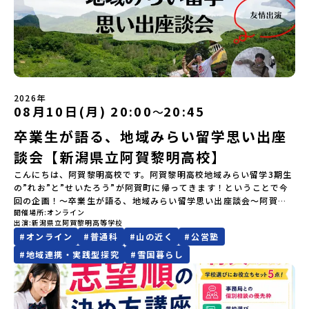
り返りワークショップ」 -個人での振り返り -グループでの振り
内に回答いただき、確認フォームの提出をもって参加確定とさせて
も息づく「命の循環」です。日本遺産にも認定されている「サケ」
注意ください。・宿泊について１室に複数(同性2～4名程度)で宿泊
返り「お土産・昼食」（PM） 解散 ※天候の状況や参加人数によっ
いただきます。当選確認フォームの期日までにご回答いただけない
の伝統産業や、雄大な知床の裾野で命を育む酪農の歴史など、自然
いただく予定です。・食事アレルギー対応について個別の詳細なア
てプログラムを変更する場合がございます。参加概要【開催場所】
場合は、当選を取り消しとさせていただきます。当選取り消しがあ
の営みの一部として共生してきた風土が存在します。標津高校で
レルギー対応希望にはお応えしかねる場合がございます。対応が必
岩手県八幡平市【実施日程】8月3日（月）〜8月5日（水）※参加が
った場合は、繰り上げ当選者へご連絡させていただきます。登録メ
は、地域と連携して「食」を考える「フードデザイン」の授業がお
要な場合は必ず事前にご相談ください。・参加取消や急遽参加でき
確定した方には7月9日(木) 18:30～20：00に 「参加者向け事前オ
ールアドレスの変更をご希望の場合は下記の地域みらい留学公式
すすめの一つです。生徒たちが地元の素材を活かしたメニュー開発
なくなった場合について参加決定後の参加お取り消しはご遠慮下さ
ンラインセッション」をご案内する予定です。【集合場所・時間】
LINEよりご連絡をお願いします。※受信制限設定をしていると、通
を行い、町内の学校給食に「標高給食DAY」としてオリジナル給食
い。やむを得ないお取り消しの場合はお早めに事務局までご連絡く
盛岡駅 8月3日(月)12:00 集合【解散場所・時間】盛岡駅 8月5日(水)
知メールをお受け取りいただけません。その場合は、
を提供しています。地域のイベントにも出展して広く地元の方へ届
ださい。・キャンセルポリシーやむを得ない参加お取り消しの場
14:30 解散【対象】中学2年生、中学3年生【宿泊先】ペンションき
2026年
「@miratabi.jp」からのメールを受信できるよう設定をお願いいた
ける活動を行っています。今回のプログラムでは、この取り組みを
合、以下のルールに沿って対応させていただきます。ご了承くださ
08月10日(月) 20:00
20:45
〜
らく※1室に複数(同性2～4名程度)で宿泊いただく予定です。【旅行
します。※結果に関する個別のお問合せにはお答えしておりません
行う高校生たちと一緒に夕食づくりを体験。地域の食文化と向き合
い。プログラム開催日の前日＜7月27日＞から、【キャンセルのご連
代金】無料※旅行代金に含まれる費用のうち、以下の内容が無料と
ので、ご了承ください。・お申し込みについてお申込はお一人様1回
っている先輩から直接話を聞くことができます🎵先輩たちとの交流
絡日：お支払いいただく旅行代金】・21日目にあたる日以前：無
卒業生が語る、地域みらい留学思い出座
なります：・宿泊費（2泊分）・プログラム内のアクティビティ・体
限りです。PC・スマートフォンからお申込ください。申込後の内容
は、きっと「未来へのヒント」が見つかるきっかけになります。そ
料・20日目-8日目：20％・7日目-2日目：30％・プログラム開始日
験費用・一部の食事代*以下の費用は参加者のご負担となります・集
変更はできません。お申込時は、メールアドレスの入力間違いにご
んな他にはないスペシャルな魅力がギュッと詰まった北海道標津町
談会【新潟県立阿賀黎明高校】
の前日：40％・プログラム開始日当日：50％・ご連絡無しでの不参
合場所までの往復交通費・お土産代や自由時間の個人飲食費などの
注意ください。・宿泊について１室に複数(同性2～4名程度)で宿泊
でアクティビティをしたり、五感で感じるフィールドワークをしな
加またはプログラム開始後の解除：100％・催行中止について天候な
こんにちは、阿賀黎明高校です。阿賀黎明高校地域みらい留学3期生
個人的費用【募集人数】最大10名（お申し込み多数の場合は抽選の
いただく予定です。・食事アレルギー対応について個別の詳細なア
がら「雄大な自然と生き物」「伝統的な産業と人々の暮らし」の魅
どの状況等によって開催を見合わせる可能性があります。その場合
の”れお”と”せいたろう”が阿賀町に帰ってきます！ということで今
上決定）【参加者決定】お申し込み多数の場合は、締め切り後1週間
レルギー対応希望にはお応えしかねる場合がございます。対応が必
力に触れ一緒に探求しませんか？体験のおすすめポイント体験プロ
は原則、開催日1週間前までにご連絡いたします。又、最少催行人数
回の企画！～卒業生が語る、地域みらい留学思い出座談会～阿賀黎
を目途に当落結果をご連絡いたします。【申し込み締切】6月8日
要な場合は必ず事前にご相談ください。・参加取消や急遽参加でき
グラム内容（予定）＜１日目＞（PM）「オリエンテーション・自己
に達しなかった場合は、開催日3週間前までに催行中止の旨をメール
開催場所
オンライン
明高校での、阿賀町での地域みらい留学の3年間がどんなものだった
(月)12：00 から 6月22日(月) 12：00まで疑問も不安もワクワクに
なくなった場合について参加決定後の参加お取り消しはご遠慮下さ
紹介ワーク」「サーモン科学館見学」 -「鮭の聖地・しべつ」の歴
にてご連絡いたします。・よくあるご質問その他、よくあるご質問
出演
新潟県立阿賀黎明高等学校
のか、、元ハウスマスターの田村が色々と聞き出して行きたいと思
変える！「おためし地域留学」ステップアップ説明会プログラムの
い。やむを得ないお取り消しの場合はお早めに事務局までご連絡く
史や成り立ちを知る「夕食」 -高校生も一緒にみんなで夕食「1日
についてはこちらをご確認ください。運営団体について＜プログラ
#
オンライン
#
普通科
#
山の近く
#
公営塾
います！--＊こんな方におすすめ＊☆寮生のリアルを見たい！☆ま
内容を詳しく知りたい方や、お申し込みを迷われている方向けに
ださい。・キャンセルポリシーやむを得ない参加お取り消しの場
目の振り返り会」＜2日目＞（AM）「 ポー川史跡公園散策または渓
ム主催：一般財団法人地域・教育魅力化プラットフォーム＞「意志
だまだ学校さがし中。☆自分が高校生になったら…☆どうして阿賀
Zoomでのオンライン配信を行います。知りたい情報のレベルに合
#
地域連携・実践型探究
#
雪国暮らし
合、以下のルールに沿って対応させていただきます。ご了承くださ
流釣り体験」 -1万年前の縄文文化に触れる -渓流釣りで自然を満
ある若者にあふれる持続可能な地域・社会をつくる」というビジョ
黎明を選んだの？☆生徒に話を聞いてみたい！★募集しているの
わせて、以下の2つのステップをご活用ください。【STEP 1】全体
い。プログラム開催日の前日＜8月2日＞から、【キャンセルのご連
喫（PM）「地引網体験」 -地元の方との交流「自由時間：海の公
ンを掲げ、2017年3月に島根県に設立した教育事業団体です。日本
は、仲間阿賀町のテーマは「ともにつくる。」町の暮らしも、学校
オンライン説明会（アーカイブ動画を公開中！）〜まずは「おため
絡日：お支払いいただく旅行代金】・21日目にあたる日以前：無
園で高校生とあそぶ！かたる！」 -高校生との交流「みんなで
全国約200の高校と連携しながら、中学卒業後に地域の枠を越えて生
のことも、寮のことも、一緒に考えてみる・やってみる、そうやっ
し地域留学」を知りたい方へ〜日本全国20以上の地域から選んで参
料・20日目-8日目：20％・7日目-2日目：30％・プログラム開始日
BBQ・花火大会」 -さらにまちの人たちと交流＜3日目＞（AM）
徒一人ひとりの夢や価値観に合った地域・学校で1〜3年間過ごすこ
て自分や人とのかかわり方を見つけていく。そんな仲間を募集して
加できる「おためし地域留学」の全体像や魅力について、説明会を