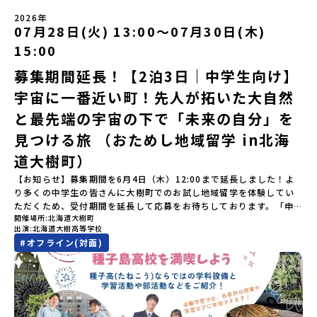
う）」北海道の南に位置する平取町（びらとりちょう）。壮大な自
るワークショプ「全体の振り返りワーク」 -みんなで振り返り対話
然と「アイヌ文化」が継承されている町として広く知られていま
（PM）「ランチ/お土産タイム」解散※天候の状況や参加人数によ
2026年
す。町名の「平取（びらとり）」は、アイヌ語「ピラ・ウトゥル」
07月28日(火) 13:00〜07月30日(木)
ってプログラムを変更する場合がございます。参加概要【開催場
（崖の間を意味）という言葉から名付けられました。見上げるほど
所】佐賀県 有田町（ありたちょう）【実施日程】7月4日（土）〜7
15:00
大きな山々が連なる「幌尻岳（ぽろしりだけ）」の景色は絶景！日
月5日（日）※参加が確定した方には6月5日（金） 18:30～20:00に
本一の広さを誇る「すずらん」が咲く花畑や、和牛がのんびりと過
「参加者向け事前オンライン研修」をご案内する予定です。必ず参
募集期間延長！【2泊3日｜中学生向け】
ごす放牧地。日本一の清流に選ばれたこともある、ヤマメやニジマ
加をお願いします。【集合場所・時間】7月4日(土) 12：00 JR有田
宇宙に一番近い町！先人が拓いた大自然
スが泳ぐ「沙流川（さるがわ）」。他の地域では見ることのできな
駅※12：00までにJR有田駅に到着する便で手配ください。【解散場
い圧倒的スケールの自然を味わうことができます。さらに、源義経
所・時間】7月5日(日) 13：00頃 JR有田駅【対象】中学2年生、中
と最先端の宇宙の下で「未来の自分」を
（みなもとのよしつね）とも縁が深いとされている地域で、義経を
学3年生【宿泊先】ありこや（佐賀県西松浦郡有田町）※地域みらい
祀った神社や公園などが存在し、アイヌ民族と日本の歴史を交差す
見つける旅 （おためし地域留学 in北海
留学生が活用している宿泊施設（シェアハウス）です。※1室1名で
る瞬間を肌で体感できる町です。北の大地で育まれた「アイヌ文
宿泊いただく予定です。 【旅行代金】無料※旅行代金に含まれる費
道大樹町）
化」とは？「アイヌ」の文化は北海道を中心とした北部周辺で、先
用のうち、以下の内容が無料となります：・宿泊費（1泊分）・プロ
住民族である「アイヌ民族」によって大切に育まれてきた文化で
グラム内のアクティビティ・体験費用・一部の食事代*以下の費用は
【お知らせ】募集期間を6月4日（木）12:00まで延長しました！よ
す。日本語とは異なる響きを持つ「アイヌ語」や、自然界のあらゆ
参加者のご負担となります・集合場所までの往復交通費・お土産代
り多くの中学生の皆さんに大樹町でのお試し地域留学を体験してい
る物に「魂」が宿ると考える「精神文化」、祭りや家庭での行事な
や自由時間の個人飲食費などの個人的費用【募集人数】最大5名（お
ただくため、受付期間を延長して応募をお待ちしております。「申
どに踊られる「古式舞踊」、独特の文様による刺繍（ししゅう）、
開催場所
北海道大樹町
申し込み多数の場合は抽選の上決定）【参加者決定】お申し込み多
し込みのタイミングを逃してしまった」という方も、この機会にぜ
木彫り等の工芸など、ユニークな文化が存在します。アイヌ文化で
出演
北海道大樹高等学校
数の場合は、締め切り後1週間を目途に当落結果をご連絡いたしま
ひ一歩踏み出してみませんか？※都合により締め切りを早める場合
は、人間のまわりに存在する生き物や自然のチカラ、暮らしの道具
#
オフライン(対面)
す。【申し込み受付期間】5月7日(木)12：00 から 5月21日(木)
がございます。お早目にご応募ください！-------------------------
のうち、人間にとって大切な役割を持っているものを「カムイ」と
12：00まで疑問も不安もワクワクに変える！「おためし地域留学」
-------------------＼返還不要・3年間最大72万／💡北海道の高校留
呼んでいます。いつも自分たちを見守ってくれているもの、例え
ステップアップ説明会プログラムの内容を詳しく知りたい方や、お
学に【毎月2万円】の給付型奨学金～夢に向かって一歩踏み出す、あ
ば、身近な動植物や、暮らしに欠かせない火、水、風、そして雄大
申し込みを迷われている方向けにZoomでのオンライン配信を行い
なたの未来を応援！～ 詳細・条件はこちらから------------------
な山や川などもすべて「カムイ」です。この文化と精神性をテーマ
ます。知りたい情報のレベルに合わせて、以下の2つのステップをご
--------------------------ーーーーーーーーーーーーーーーーーー
にした大人気マンガ「ゴールデンカムイ」は、累計3000万部以上販
活用ください。【STEP 1】全体オンライン説明会〜まずは「おため
ーーーーーーーーーーーーーー＜体験費・宿泊費が無料！＞民間ロ