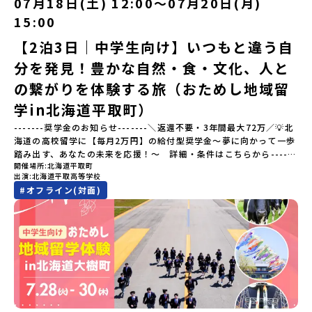
07月18日(土) 12:00〜07月20日(月)
ださい♪気になることや不安な点は、LINEから気軽にご相談くださ
町です。さらに、有田町には「日本の棚田百選」に選ばれた「岳の
い。👉 【LINE登録はこちら】
15:00
棚田（たなだ）」や「名水百選」や「水源の森百選」に選ばれた
「竜門峡（りゅうもんきょう）」など、思わず立ち止まりたくなる
【2泊3日｜中学生向け】いつもと違う自
ような自然も広がり、歴史・文化・自然が重なり合う、“本物”に出
分を発見！豊かな自然・食・文化、人と
会える場所です。そんな歴史・文化が豊かな佐賀県有田町で実際に
町を歩きながら学ぶフィールドワークをしたり、有田焼づくりに関
の繋がりを体験する旅（おためし地域留
わる職人、町で暮らすプロデザイナー、地元の高校で学ぶ生徒など
と交流しながら「伝統的なものづくり」や「未来のデザイン」を一
学in北海道平取町）
緒に探求できます。ただ体験するだけじゃなくて、 “どうしてこの形
-------奨学金のお知らせ-------＼返還不要・3年間最大72万／💡北
なんだろう？” “自分だったらどんなデザインにする？” そんなふう
海道の高校留学に【毎月2万円】の給付型奨学金～夢に向かって一歩
に考える時間も、このプログラムの大切なポイントです。ここで出
踏み出す、あなたの未来を応援！～ 詳細・条件はこちらから------
会う人や体験が、自分の「好き」や「未来」につながるかもしれま
開催場所
北海道平取町
---------------------------＜体験費・宿泊費が無料＞累計3,000万
せん。この町でしかできない、ちょっと特別な体験を、ぜひ楽しん
出演
北海道平取高等学校
部以上販売された大人気マンガ「ゴールデンカムイ」の実写版映画
でみませんか？体験のおすすめポイント体験プログラム内容（予
#
オフライン(対面)
に登場する町！北海道の「アイヌ文化継承の地」で自然や食を体験
定）＜１日目＞（PM）「オリエンテーション・自己紹介ワーク」
してみませんか？「地元以外の地域の暮らしが気になる。いつか留
「有田工業高校見学」 -陶芸技術をまなぶ！「セラミック科」のま
学してみたい！」「アイヌ文化の歴史や、マンガに登場する世界を
なび場を体験 -デザインセンスをまなぶ！「デザイン科」のまなび
自分の手で探求したい！」「自然が好きでもっと触れてあそびた
場を体験「フィールドワーク」 -有田の歴史ある名所巡り -有田
い！」そんな中学生のみなさんにおすすめ！「おためし地域留学体
の歴史的な町並みを体感する「有田焼絵付けアクティビティ」 -職
験」は、日本全国約200の高校と連携し、地域の枠を超えて学校生活
人さんからまなぶ！有田焼伝統の「絵付け」体験ワークショップ
を送る「地域みらい留学」をプチ体験できるプログラムです。はじ
（協力：clay studio）「みんなで楽しもう！BBQ」 -BBQづく
めてのひとり旅でも安心！現地でもスタッフがしっかりとサポート
り -仲間や地元の高校生、町の大人たちと交流・対話＜２日目＞
いたします。今回のフィールドは「北海道平取町（びらとりちょ
（AM）「1日目の振り返り」「ワークショップ」 -ゲスト講師によ