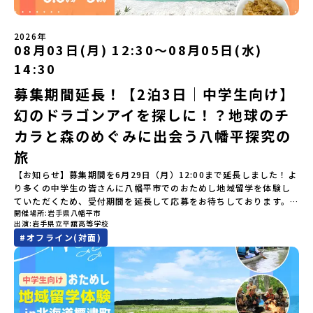
ライン配信を行います。知りたい情報のレベルに合わせて、以下の2
ために築いた「出水麓（いずみふもと）武家屋敷群」。今も残る約
料・20日目-8日目：20％・7日目-2日目：30％・プログラム開始日
「大樹町の自然を満喫」 -先人の知恵と夢を体験「砂金堀」 -川
つのステップをご活用ください。【STEP 1】全体オンライン説明会
150軒のお屋敷のほとんどに、今も人が住んでいます。400年前の武
の前日：40％・プログラム開始日当日：50％・ご連絡無しでの不参
遊び「1日を振り返るーみんなで体験シェア」＜2日目＞（AM）「大
（アーカイブ動画を公開中！）〜まずは「おためし地域留学」を知
士が歩いた道を、自分の足で歩く。まるで、まち全体がタイムカプ
加またはプログラム開始後の解除：100％・催行中止について天候な
樹高校見学・寮見学」 -大樹高校の特徴を知る学校体験 -高校生
2026年
りたい方へ〜日本全国20以上の地域から選んで参加できる「おため
セル。真っ青な海へダイブ！目の前に広がる八代海（やつしろか
08月03日(月) 12:30〜08月05日(水)
どの状況等によって開催を見合わせる可能性があります。その場合
との対話「大樹町の魅力を体験①」 -大樹町ならではのランチ＆ス
し地域留学」の魅力を凝縮したアーカイブ動画をご覧いただけま
い）は穏やかなリアス式海岸。海に沈む夕日は一生に一度は見てお
は原則、開催日1週間前までにご連絡いたします。又、最少催行人数
イーツ（PM）「大樹町の魅力を体験②」 -大樹町宇宙交流センタ
14:30
す。初めての一人旅への不安や、事務局のサポート体制、安全面に
きたい景色です。出水工業高校は、「建築科」と「機械電気科」の2
に達しなかった場合は、開催日3週間前までに催行中止の旨をメール
ーSORA見学 -モデルロケットを飛ばしてみよう！「みんなで
ついても詳しく解説しています。🎬 [アーカイブ動画を視聴す
つの学科。金属加工、電気工作、建物のデザインにチャレンジでき
にてご連絡いたします。・よくあるご質問その他、よくあるご質問
BBQ」 -さらに仲間や地元の高校生、町の大人たちと交流＜3日目
募集期間延長！【2泊3日｜中学生向け】
る]YouTube：https://youtu.be/Yt8nd04aNgA?
る環境。「高校生ものづくりコンテスト」の木材加工部門で九州大
についてはこちらをご確認ください。運営団体について＜プログラ
＞（AM）「3日間の振り返りワーク」 -みんなで振り返り対話「牧
si=e5erbspvwz5O8_uF【STEP 2】平取町プログラム説明会〜
幻のドラゴンアイを探しに！？地球のチ
会2位に輝くなど、先輩たちの実力はホンモノ！この旅では自分の手
ム主催：一般財団法人地域・教育魅力化プラットフォーム＞「意志
場の舞台裏。フィールドワーク」 -牧場見学・搾乳体験・動物と触
「平取町」の内容を具体的に深掘りしたい方へ〜全体説明を聞いた
でモノをつくる時間を体験。金属を削ったり、電気を組んだり、木
ある若者にあふれる持続可能な地域・社会をつくる」というビジョ
れ合おう「ランチ/お土産タイム」（PM） 14：00頃プログラム終
カラと森のめぐみに出会う八幡平探究の
うえで、「平取町では具体的に何をするの？」「どんな町なの？」
で形をつくったり。プロの機械にさわれる高校で&quot;自分の手
ンを掲げ、2017年3月に島根県に設立した教育事業団体です。日本
了-とかち帯広空港には15：00頃に到着予定です。※天候の状況や参
という疑問にお答えする説明会です。平取町ならではの豊かな文化
&quot;でモノづくりにチャレンジ。夜には自分だけの「竹灯籠（た
旅
全国約200の高校と連携しながら、中学卒業後に地域の枠を越えて生
加人数によってプログラムを変更する場合がございます。参加概要
や、2泊3日のプログラムの中身をたっぷりとお伝えします。日
けとうろう）」を作って灯りをともします。真っ青な海に思いっき
徒一人ひとりの夢や価値観に合った地域・学校で1〜3年間過ごすこ
【開催場所】北海道大樹町（たいきちょう）【実施日程】7月28日
【お知らせ】募集期間を6月29日（月）12:00まで延長しました！よ
時： 5月7日(木) 19：00〜19：40内 容： 平取町ってどんなとこ
りダイブしたり、全国から集まった仲間や地元の高校生、地域の方
とができるシステム「地域みらい留学」をはじめとした、教育事業
(火)〜 7月30日(木)※参加が確定した方には6月19日(金) 18：30～
り多くの中学生の皆さんに八幡平市でのおためし地域留学を体験し
ろ？、プログラム詳細解説、質疑応答お申し込み：https://c-
たちとワイワイBBQや夕ごはんづくりは一生の思い出になるはず！
や地域活性モデルをつくり続けています。名 称：一般財団法人地
20：00に「参加者向け事前オンライン研修」をご案内する予定で
ていただくため、受付期間を延長して応募をお待ちしております。
mirai.jp/events/002112どちらの説明会でも、お気軽にどうぞ！
ちょっとドキドキするけど、楽しい！に出会う3日間。熱気あふれる
域・教育魅力化プラットフォーム設 立：2017年3月代表者：岩本
す。必ず参加をお願いします。【集合場所・時間】7月28日(火)
開催場所
岩手県八幡平市
「申し込みのタイミングを逃してしまった」という方も、この機会
「はじめての一人旅だけど大丈夫？」「どんな体験ができるの？」
出水市の冒険に飛び込んでみませんか？体験のおすすめポイント体
悠所在地：〒690-0842 島根県松江市東本町二丁目25-6 みらい
13：00 とかち帯広空港※13：00までにとかち帯広空港に到着する
出演
岩手県立平舘高等学校
にぜひ一歩踏み出してみませんか？※都合により締め切りを早める
そんな保護者様の不安や、中学生のみなさんの素朴な疑問にスタッ
験プログラム内容（予定）＜1日目＞（PM）「オリエンテーショ
BASE2階 その他所在地公式HP：http://c-platform.or.jp/お問い
便で手配ください。【解散場所・時間】7月30日(木) 15：00頃 とか
#
オフライン(対面)
場合がございます。お早目にご応募ください！＜体験費・宿泊費が
フが直接お答えします。チャットでの質問も可能ですので、ぜひご
ン・自己紹介ワーク」「みんなで海遊び！」 -心をほぐして、出水
合わせ先担当：小川・小原E-mail：info@miratabi.jp「おためし
ち帯広空港※16：00以降にとかち帯広空港を出発する便で手配くだ
無料＞緑があふれる大自然の町へ！世界でここでしかできない「自
自宅からリラックスしてご参加ください。▼お申し込み前に必ずご
に飛び込む！海を満喫しよう！「みんなで夕食」「1日目の振り返り
地域留学体験」のプログラム開催情報を公式LINEにて配信中！ぜひ
さい。【対象】中学2年生、中学3年生【宿泊先】大樹町ワーキング
然×アートの融合体験」や「自然クラフト」を楽しんでみません
確認ください・参加規約への同意プログラムへの参加申し込みいた
会」＜2日目＞（AM）「出水工業高校のオープンスクールに参
ご登録ください♪地域みらい留学公式LINE
ステイ住宅※1室に複数(同性2～4名程度)で宿泊いただく予定です。
か？「大自然や文化体験が好き！興味がある！」「その地域にしか
だく前に、「お申し込みに関する各規約」への同意が必須となりま
加」 -高校見学 -授業体験（PM）「学校のことを深く知る・もの
【旅行代金】無料※旅行代金に含まれる費用のうち、以下の内容が
ない郷土料理を味わってみたい！」「地元以外の暮らしや文化が気
す。ご確認ください。・抽選による参加者決定についてお申込みい
づくりにチャレンジ！」 -各学科を実際に体験する -ものづくり
無料となります：・宿泊費（2泊分）・プログラム内のアクティビテ
になる。いつか留学してみたい！」そんな中学生のみなさんにおす
ただいた方の中から抽選の上、締め切り日から1週間を目途に、お申
にチャレンジ -竹灯籠づくりを創って灯りをともす「みんなで
ィ・体験費用・一部の食事代*以下の費用は参加者のご負担となりま