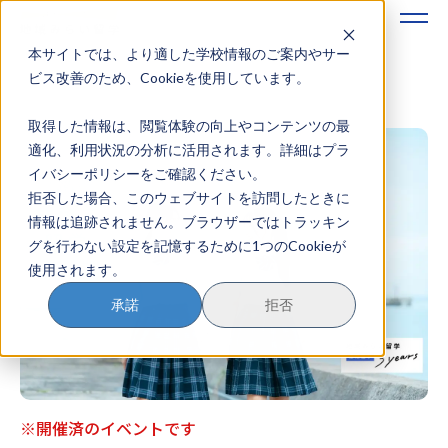
本サイトでは、より適した学校情報のご案内やサー
地域みらい留学のすすめかた
ビス改善のため、Cookieを使用しています。
取得した情報は、閲覧体験の向上やコンテンツの最
地域みらい留学とは
適化、利用状況の分析に活用されます。詳細はプラ
イバシーポリシーをご確認ください。
学校を探す
拒否した場合、このウェブサイトを訪問したときに
情報は追跡されません。ブラウザーではトラッキン
イベントを探す
グを行わない設定を記憶するために1つのCookieが
使用されます。
おためし地域留学
承諾
拒否
マガジン
奨学金について
※開催済のイベントです
？
イベント参加方法