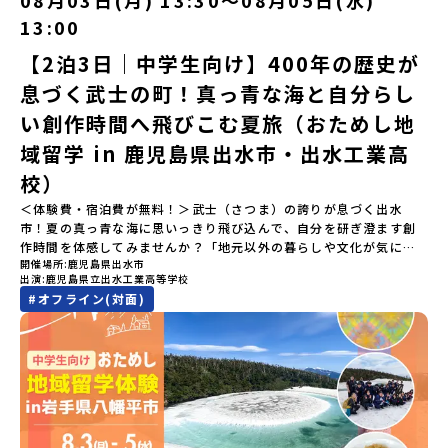
08月03日(月) 13:30〜08月05日(水)
ただいたメールアドレス宛に「当選／落選メール」をお送りいたし
夢を追って挑戦し続ける姿勢や、手つかずの大自然の中で一攫千金
ルドワーク」「3日間の振り返りワーク」 -みんなで振り返り対話
ます。当選者は、メールに記載された「当選確認フォーム」に３日
の夢を抱いて熱中した「砂金掘り」、自らの手で広大な大地を切り
13:00
「ランチ/お土産タイム」（PM） 13：30頃プログラム終了-新千歳
以内に回答いただき、確認フォームの提出をもって参加確定とさせ
拓いてきた農業や漁業の歴史など、夢を追う人々が集まる他の町に
空港には15：00頃に到着予定です。※天候の状況や参加人数によっ
【2泊3日｜中学生向け】400年の歴史が
ていただきます。当選確認フォームの期日までにご回答いただけな
はない風土が存在します。大樹町では、このフロンティアスピリッ
てプログラムを変更する場合がございます。参加概要【開催場所】
い場合は、当選を取り消しとさせていただきます。当選取り消しが
ツが現在、「北海道の小さな町から宇宙を目指す」という新たな夢
息づく武士の町！真っ青な海と自分らし
北海道平取町（びらとりちょう）【実施日程】7月18日(土)～7月20
あった場合は、繰り上げ当選者へご連絡させていただきます。登録
へと繋がっています。 「宇宙版シリコンバレー」の実現を目指し、
日(月祝)※参加が確定した方には6月3日(水) 18：30～20：00に
メールアドレスの変更をご希望の場合は下記の地域みらい留学公式
国内外の宇宙関連企業が集まる宇宙港「北海道スペースポート」の
い創作時間へ飛びこむ夏旅（おためし地
「参加者向け事前オンライン研修」をご案内する予定です。必ず参
LINEよりご連絡をお願いします。※受信制限設定をしていると、通
整備が進められています。 この未来への挑戦の精神は、民間企業に
域留学 in 鹿児島県出水市・出水工業高
加をお願いします。【集合場所・時間】7月18日(土) 12：00 新千歳
知メールをお受け取りいただけません。その場合は、
よる日本初のロケット打ち上げ成功という形で実を結び、世界有数
空港※12：00までに新千歳空港に到着する便で手配ください。【解
「@miratabi.jp」からのメールを受信できるよう設定をお願いいた
のロケット発射場の適地として全国・アジア各国からも大きな注目
校）
散場所・時間】7月20日(祝月) 15：00頃 新千歳空港※16：00以降
します。※結果に関する個別のお問合せにはお答えしておりません
を集めています 今回は、そんな大樹町の過去から未来へ繋がるフロ
に新千歳空港を出発する便で手配ください。【対象】中学2年生、中
＜体験費・宿泊費が無料！＞武士（さつま）の誇りが息づく出水
ので、ご了承ください。・お申し込みについてお申込はお一人様1回
ンティアスピリッツに触れるアクティビティへ出発！農業からロケ
学3年生【宿泊先】ゲストハウス ヤント※ドミトリータイプの2段ベ
市！夏の真っ青な海に思いっきり飛び込んで、自分を研ぎ澄ます創
限りです。PC・スマートフォンからお申込ください。申込後の内容
ットまで本物の現場を体感し、他では味わえない体験を五感をフル
ッド（1室2～4名）で宿泊いただく予定です。【旅行代金】無料※旅
作時間を体感してみませんか？「地元以外の暮らしや文化が気にな
変更はできません。お申込時は、メールアドレスの入力間違いにご
につかって楽しむことができます🎵大樹高校は、農業から宇宙まで
行代金に含まれる費用のうち、以下の内容が無料となります・宿泊
開催場所
鹿児島県出水市
る。いつか留学してみたい！」「自分の進学や将来の可能性をもっ
注意ください。・宿泊について１室に複数(同性2～4名程度)で宿泊
「町のぜんぶが教科書」！大樹高校の学びは、ただ教室の机に座っ
出演
鹿児島県立出水工業高等学校
費（2泊分）・プログラム内のアクティビティ・体験費用・一部の食
とひらきたい！」「ものづくりや工業高校に興味がある！」そんな
いただく予定です。・食事アレルギー対応について個別の詳細なア
ているだけではありません！農業や漁業から、最先端の宇宙科学ま
#
オフライン(対面)
事代※以下の費用は参加者のご負担となります・集合場所までの往
中学生のみなさんにおすすめ！「おためし地域留学」は、日本全国
レルギー対応希望にはお応えしかねる場合がございます。対応が必
で「町のぜんぶが教科書」 です。先輩たちは「地域探究」の授業
復交通費・お土産代や自由時間の個人飲食費などの個人的費用【募
約200の高校と連携し、地域の枠を超えて学校生活を送る「地域みら
要な場合は必ず事前にご相談ください。・参加取消や急遽参加でき
や、放課後の「地域探究サークル」を通して、学校の外へどんどん
集人数】最大10名（お申し込み多数の場合は抽選の上決定）【参加
い留学」をプチ体験できるプログラムです。はじめてのひとり旅で
なくなった場合について参加決定後の参加お取り消しはご遠慮下さ
飛び出し町の人たちと一緒にリアルな課題解決にチャレンジしてい
者決定】お申し込み多数の場合は、締め切り後1週間を目途に当落結
も安心！現地でもスタッフがしっかりとサポートいたします。今回
い。やむを得ないお取り消しの場合はお早めに事務局までご連絡く
ます。そんな先輩たちとの交流がきっと「未来の自分」のヒントが
果をご連絡いたします。【申し込み受付締切】4月30日(木)12：00
のフィールドは「鹿児島県 出水市（いずみし）出水工業高校」出水
ださい。・キャンセルポリシーやむを得ない参加お取り消しの場
見つかるはず！ あたたかい町の人たちや先輩たちとの出会いが待っ
から 5月14日(木) 12：00まで疑問も不安もワクワクに変える！「お
市（いずみし）は、鹿児島県の玄関口にあるまち。ここでしか見ら
合、以下のルールに沿って対応させていただきます。ご了承くださ
ている北海道大樹町へ、あなたの世界をグッと広げる特別な旅に出
ためし地域留学」ステップアップ説明会プログラムの内容を詳しく
れない景色と、地元の人たちがずっと大切にしてきたものがありま
い。プログラム開催日の前日＜7月3日＞から、【キャンセルのご連
発しませんか？ 体験のおすすめポイント体験プログラム内容（予
知りたい方や、お申し込みを迷われている方向けにZoomでのオン
す。400年前から続く「武士の道」を歩く昔、武士たちがまちを守る
絡日：お支払いいただく旅行代金】・21日目にあたる日以前：無
定）＜１日目＞（PM）「オリエンテーション・自己紹介ワーク」