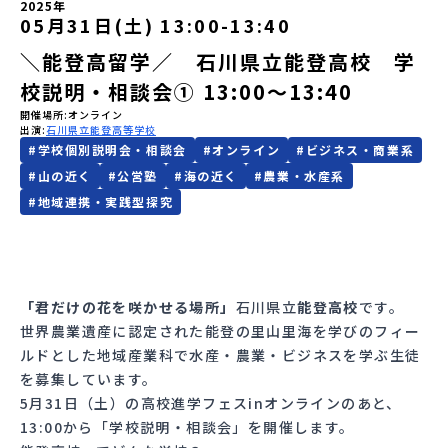
2025年
05月31日(土) 13:00
-
13:40
会員登録
MYページログイン
＼能登高留学／ 石川県立能登高校 学
校説明・相談会① 13:00～13:40
開催場所
オンライン
出演
石川県立能登高等学校
#
学校個別説明会・相談会
#
オンライン
#
ビジネス・商業系
#
山の近く
#
公営塾
#
海の近く
#
農業・水産系
#
地域連携・実践型探究
「君だけの花を咲かせる場所」
石川県立
能登高校
です。
世界農業遺産に認定された能登の里山里海を学びのフィー
ルドとした地域産業科で水産・農業・
ビジネ
スを学ぶ生徒
を募集しています。
5月31日（土）の高校進学フェスinオンラインのあと、
13:00から「学校説明・相談会」を開催します。