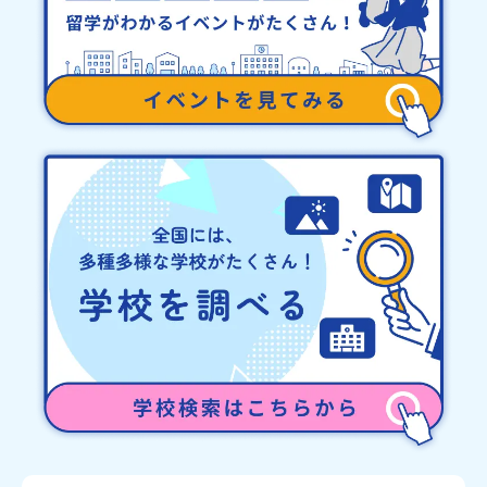
プログラム開始日の前日：40％・プログラム開始日当日：50％・ご
連絡無しでの不参加またはプログラム開始後の解除：100％・催行中
止について天候などの状況等によって開催を見合わせる可能性があ
ります。その場合は原則、開催日1週間前までにご連絡いたします。
又、最少催行人数に達しなかった場合は、開催日3週間前までに催行
中止の旨をメールにてご連絡いたします。・よくあるご質問その
他、よくあるご質問についてはこちらをご確認ください。運営団体
について＜プログラム主催：一般財団法人地域・教育魅力化プラッ
トフォーム＞「意志ある若者にあふれる持続可能な地域・社会をつ
くる」というビジョンを掲げ、2017年3月に島根県に設立した教育
事業団体です。日本全国約200の高校と連携しながら、中学卒業後に
地域の枠を越えて生徒一人ひとりの夢や価値観に合った地域・学校
で1〜3年間過ごすことができるシステム「地域みらい留学」をはじ
めとした、教育事業や地域活性モデルをつくり続けています。名
称：一般財団法人地域・教育魅力化プラットフォーム設 立：2017
年3月代表者：岩本 悠所在地：〒690-0842 島根県松江市東本町二
丁目25-6 みらいBASE2階 その他所在地公式HP：http://c-
platform.or.jp/お問い合わせ先担当：小川・小原E-mail：
info@miratabi.jp「おためし地域留学体験」のプログラム開催情報
を公式LINEにて配信中！ぜひご登録ください♪地域みらい留学公式
LINE