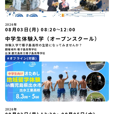
売され、2026年3月に映画の続編も公開されるなど注目を集めてい
し地域留学」を知りたい方へ〜日本全国20以上の地域から選んで参
ケットの打ち上げ成功で話題になった町！ 北海道の「宇宙版シリコ
ます。今回は、平取町の中でもアイヌ文化に触れることのできる
加できる「おためし地域留学」の全体像や魅力について、説明会を
ンバレー」を目指す大樹町で、最先端テクノロジーとどこまでも続
「二風谷（にぶたに）コタン」へ出発！アイヌの家や暮らし、食な
開催しました。中学生一人での参加にあたり、保護者様が特に気に
く大自然を肌で感じてみませんか？「地元以外の地域の暮らしが気
どを体感することができます。ぜひ現地で味わってみてください
なる「安全面」や「事務局のサポート体制」についても詳しく解説
になる。いつか留学してみたい！」「自分の進学や将来の可能性を
🎵（写真撮影：志鎌康平）未来の自分をイメージする。地元の高校
しています。ぜひ、ご自宅からお気軽にご視聴ください。▶︎ [アーカ
もっとひらきたい！ 」「自然が好きでもっと触れてあそびたい！」
2026年
生との特別な交流この旅の大きな魅力は、地元の「平取高校」の先
イブ動画を視聴する]YouTube：
そんな中学生のみなさんにおすすめ！「おためし地域留学体験」
08月03日(月) 08:20
12:00
〜
輩たちと過ごす時間です。 ただ校舎を眺める見学ではありません。
https://youtu.be/Yt8nd04aNgA?
は、日本全国約200の高校と連携し、地域の枠を超えて学校生活を送
高校生が自ら企画したアクティビティを通じて、年の近い先輩たち
中学生体験入学（オープンスクール）
si=e5erbspvwz5O8_uF【STEP 2】有田町プログラム説明会〜
る「地域みらい留学」をプチ体験できるプログラムです。はじめて
と本音で交流することができます。魅力的な大人たちと対話をしな
「有田町」の内容を具体的に深掘りしたい方へ〜全体説明を聞いた
のひとり旅でも安心！現地でもスタッフがしっかりとサポートいた
体験入学で種子島高校の生徒になってみませんか？
がら町の歴史や「生き方」を学ぶことができ、大充実の2泊3日にな
うえで、「有田町では具体的に何をするの？」「どんな町なの？」
します。今回のフィールドは「北海道 大樹町（たいきちょう）」北
開催場所
種子島高等学校
ること間違いなし！そんなユニークな魅力がたっぷりつまった北海
という疑問にお答えする説明会です。有田町ならではの豊かな文化
海道の東部、十勝の南部に位置する大樹町（たいきちょう）。西に
出演
鹿児島県立種子島高等学校
道平取町へ、人生の可能性をひらく特別な旅に出発しませんか？体
や、2泊3日のプログラムの中身をたっぷりとお伝えします。日
日高山脈（ひだかさんみゃく）が連なり、東は太平洋に面した自然
#
オフライン(対面)
験のおすすめポイント体験プログラム内容（予定）＜1日目＞
時： 5月11日(月) 19：00〜19：40内 容： 有田町ってどんなとこ
豊かな町です。酪農を主体とした農業や漁業、林業が盛んであると
（PM）「オリエンテーション・自己紹介ワーク」「高校生企画①-
ろ？、プログラム詳細解説、質疑応答お申し込み：https://c-
同時に、「宇宙に一番近い町」として航空宇宙産業の誘致を進める
遊び編-」 -平取高校生と仲を深める「びらとりの歴史・文化を知
mirai.jp/events/068058お気軽にどうぞ！「はじめての一人旅だ
ユニークな顔を持っています 。見上げるほど大きな山々が連なる
る！アイヌ文化フィールドワーク」 -アイヌ文化博物館でアイヌ文
けど大丈夫？」「どんな体験ができるの？」そんな保護者様の不安
「日高山脈（ひだかさんみゃく）」の絶景！牛たちがのんびりと過
化を理解する -アイヌ伝統文化を感じるアクティビティ「1日を振
や、中学生のみなさんの素朴な疑問にスタッフが直接お答えしま
ごす放牧地や、海が見える珍しい温泉。日本一の清流に選ばれたこ
り返るーみんなで体験シェア」＜2日目＞（AM）「平取高校見学・
す。チャットでの質問も可能ですので、ぜひご自宅からリラックス
ともある「歴舟川（れきふねがわ）」。 他の地域では見ることので
寮見学」 -平取高校の特徴を知る学校体験 -在校生との対話「高
してご参加ください。▼お申し込み前に必ずご確認ください・参加
きない圧倒的スケールの自然と、新しい産業が交差する瞬間を肌で
校生企画②-町の紹介編-」 -ビンゴをしながら町を知ろう！（PM）
規約への同意プログラムへの参加申し込みいただく前に、「お申し
体感できる町です。北の大地で脈々と受け継がれる 「フロンティア
「自然と農を感じる！農業アクティビティ」 -平取特産の「びらと
込みに関する各規約」への同意が必須となります。ご確認くださ
スピリッツ」を体感！ 「フロンティアスピリッツ（開拓者精神）」
りトマト」農家体験！ -想いを持って仕事をする大人との交流会
い。・抽選による参加者決定についてお申込みいただいた方の中か
は、大樹町の開拓時代から人々の間で大切に受け継がれてきた精神
「みんなでBBQディナー」 -さらに仲間や地元の高校生、町の大人
2026年
ら抽選の上、締め切り日から1週間を目途に、お申し込み時に記入い
です。どんな困難な状況にも真っ向から立ち向かい、未知の領域へ
たちと交流＜3日目＞（AM）「アイヌが愛した森を散策するフィー