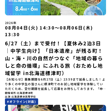
すめ！「おためし地域留学体験」は、日本全国約200の高校と連携し
し込み時に記入いただいたメールアドレス宛に「当選／落選メー
BBQ」「2日目の振り返り会」＜3日目＞（AM）「3日間の振り返り
す・集合場所までの往復交通費・お土産代や自由時間の個人飲食費
ながら地域の枠を超えて学校生活を送ることができる「地域みらい
ル」をお送りいたします。当選者は、メールに記載された「当選確
ワーク」 -みんなで振り返り対話（PM） 13:00頃 解散（出水駅）
などの個人的費用【募集人数】最大10名（お申し込み多数の場合は
留学」をプチ体験できるプログラムです。はじめてでも安心！現地
認フォーム」に３日以内に回答いただき、確認フォームの提出をも
※天候の状況や参加人数によってプログラムを変更する場合がござ
抽選の上決定）【参加者決定】お申し込み多数の場合は、締め切り
ではスタッフがしっかりとサポートいたします。今回のフィールド
って参加確定とさせていただきます。当選確認フォームの期日まで
います。参加概要【開催場所】鹿児島県出水市【実施日程】8月3日
後1週間を目途に当落結果をご連絡いたします。【申し込み受付期
は「岩手県八幡平市（はちまんたいし）」岩手県八幡平市（はちま
にご回答いただけない場合は、当選を取り消しとさせていただきま
（月）〜 8月5日（水）※参加が確定した方には7月7日(火) 18:30-
2026年
間】申込期間が延長になりました！5月7日(木)12：00 から 6月4日
んたいし）は北西部にあり、秋田県との県境にある自然豊かな町で
08月04日(火) 14:30〜08月06日(木)
す。当選取り消しがあった場合は、繰り上げ当選者へご連絡させて
20:00に「参加者向け事前オンライン会」をご案内する予定です。必
(木) 12：00まで疑問も不安もワクワクに変える！「おためし地域留
す。町の約83％は「森林」！標高1,000mを超える山岳地帯や高原
いただきます。登録メールアドレスの変更をご希望の場合は下記の
ず参加をお願いします。【集合場所・時間】出水駅 8月3日(月)
学」ステップアップ説明会プログラムの内容を詳しく知りたい方
13:30
もあり緑が豊かな大自然を感じることができ、新緑、山菜の春、花
地域みらい留学公式LINEよりご連絡をお願いします。※受信制限設
13:30 集合【解散場所・時間】出水駅 8月5日(水) 12:00 解散【対
や、お申し込みを迷われている方向けにZoomでのオンライン配信
の夏、紅葉の秋、スキーや樹氷の冬と四季ごとに美しい景色を見る
定をしていると、通知メールをお受け取りいただけません。その場
象】中学生2～3年生【宿泊先】現在調整中※1室に複数名(同性)で宿
6/27（土）まで受付！【夏休み2泊3日
を行います。知りたい情報のレベルに合わせて、以下の2つのステッ
ことのできるユニークな町です。「十和田八幡平（とわだはちまん
合は、「@miratabi.jp」からのメールを受信できるよう設定をお願
泊いただく予定です。【旅行代金】無料※旅行代金に含まれる費用
プをご活用ください。【STEP 1】全体オンライン説明会（アーカイ
｜中学生向け】「日本遺産」が残る町！
たい）国立公園」では登山やトレッキング、「安比高原（あっぴこ
いいたします。※結果に関する個別のお問合せにはお答えしており
のうち、以下の内容が無料となります：・宿泊費（2泊分）・プログ
ブ動画を公開中！）〜まずは「おためし地域留学」を知りたい方
うげん）スキー場」は日本国内最大級のスキーリゾートとして有名
ませんので、ご了承ください。・お申し込みについてお申込はお一
ラム内のアクティビティ・体験費用・一部の食事代*以下の費用は参
へ〜日本全国20以上の地域から選んで参加できる「おためし地域留
山・海・川の自然がつなぐ「地域の暮ら
で、一年中自然アクティビティを楽しむことができます！そして八
人様1回限りです。PC・スマートフォンからお申込ください。申込
加者のご負担となります・集合場所までの往復交通費・お土産代や
学」の全体像や魅力について、説明会を開催しました。中学生一人
幡平市にある「松川地熱発電所」は、日本で初めて「地球のチカラ
しと命の循環」にふれる旅（おためし地
後の内容変更はできません。お申込時は、メールアドレスの入力間
自由時間の個人飲食費などの個人的費用【募集人数】最大10名（お
での参加にあたり、保護者様が特に気になる「安全面」や「事務局
を電気に変えた」場所！八幡平の地下からわき出す蒸気をそのまま
違いにご注意ください。・宿泊について１室に複数(同性2～4名程
申し込み多数の場合は抽選の上決定）【参加者決定】お申し込み多
のサポート体制」についても詳しく解説しています。ぜひ、ご自宅
域留学 in北海道標津町）
電気に変える「地球・自然にやさしい最先端のエネルギー」を生み
度)で宿泊いただく予定です。・食事アレルギー対応について個別の
数の場合は、締め切り後1週間を目途に当落結果をご連絡いたしま
からお気軽にご視聴ください。🎬 [アーカイブ動画を視聴す
出す挑戦をしてきた町です。今回のプログラムでは、この松川地熱
詳細なアレルギー対応希望にはお応えしかねる場合がございます。
す。【申し込み受付期間】6月1日(月)12：00 から 6月15日(月)
【お知らせ】募集期間を6月27日（土）23:59まで延長しました！よ
る]YouTube：https://youtu.be/Yt8nd04aNgA?
発電所から吹き出す地熱蒸気を使った「アート体験」をすることが
対応が必要な場合は必ず事前にご相談ください。・参加取消や急遽
12：00まで疑問も不安もワクワクに変える！「おためし地域留学」
り多くの中学生の皆さんに標津町でのお試し地域留学を体験してい
si=e5erbspvwz5O8_uF 【STEP 2】大樹町プログラム説明会〜
できます。世界でここだけ！地球のチカラを使った幻想的なグラデ
参加できなくなった場合について参加決定後の参加お取り消しはご
ステップアップ説明会プログラムの内容を詳しく知りたい方や、お
ただくため、受付期間を延長して応募をお待ちしております。「申
「大樹町」の内容を具体的に深掘りしたい方へ〜全体説明を聞いた
ーションのアートづくりをぜひ体験してみてください！さらに八幡
遠慮下さい。やむを得ないお取り消しの場合はお早めに事務局まで
開催場所
北海道標津町
申し込みを迷われている方向けにZoomでのオンライン配信を行い
し込みのタイミングを逃してしまった」という方も、この機会にぜ
うえで、「大樹町では具体的に何をするの？」「どんな町なの？」
平市は自然（山）の恵みを生かした料理がとても美味しい地域で
出演
北海道標津高等学校
ご連絡ください。・キャンセルポリシーやむを得ない参加お取り消
ます。知りたい情報のレベルに合わせて、以下の2つのステップをご
ひ一歩踏み出してみませんか？※都合により締め切りを早める場合
という疑問にお答えする説明会です。大樹町ならではの豊かな文化
す。みなさんの地元の味とは違う「岩手の郷土料理」を味わって楽
#
オフライン(対面)
しの場合、以下のルールに沿って対応させていただきます。ご了承
活用ください。【STEP 1】全体オンライン説明会（アーカイブ動画
がございます。お早目にご応募ください！-------奨学金のお知らせ-
や、2泊3日のプログラムの中身をたっぷりとお伝えします。日
しんでください🎵今回はこの大自然や文化が魅力的な八幡平市で、
ください。プログラム開催日の前日＜7月17日＞から、【キャンセル
を公開中！）〜まずは「おためし地域留学」を知りたい方へ〜日本
------＼返還不要・3年間最大72万／💡北海道の高校留学に【毎月2
時： 5月13日(水) 19：00〜19：40内 容： 大樹町ってどんなとこ
日本全国から集まる中学生や「平舘（たいらだて）高校」の高校生