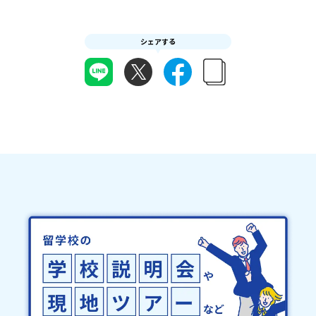
の前日：40％・プログラム開始日当日：50％・ご連絡無しでの不参
た「当選確認フォーム」に３日以内に回答いただき、確認フォーム
加またはプログラム開始後の解除：100％・催行中止について天候な
の提出をもって参加確定とさせていただきます。当選確認フォーム
どの状況等によって開催を見合わせる可能性があります。その場合
の期日までにご回答いただけない場合は、当選を取り消しとさせて
シェアする
は原則、開催日1週間前までにご連絡いたします。又、最少催行人数
いただきます。当選取り消しがあった場合は、繰り上げ当選者へご
に達しなかった場合は、開催日3週間前までに催行中止の旨をメール
連絡させていただきます。登録メールアドレスの変更をご希望の場
にてご連絡いたします。・よくあるご質問その他、よくあるご質問
合は下記の地域みらい留学公式LINEよりご連絡をお願いします。※
についてはこちらをご確認ください。運営団体について＜プログラ
受信制限設定をしていると、通知メールをお受け取りいただけませ
ム主催：一般財団法人地域・教育魅力化プラットフォーム＞「意志
ん。その場合は、「@miratabi.jp」からのメールを受信できるよう
ある若者にあふれる持続可能な地域・社会をつくる」というビジョ
設定をお願いいたします。※結果に関する個別のお問合せにはお答
ンを掲げ、2017年3月に島根県に設立した教育事業団体です。日本
えしておりませんので、ご了承ください。・お申し込みについてお
全国約200の高校と連携しながら、中学卒業後に地域の枠を越えて生
申込はお一人様1回限りです。PC・スマートフォンからお申込くだ
徒一人ひとりの夢や価値観に合った地域・学校で1〜3年間過ごすこ
さい。申込後の内容変更はできません。お申込時は、メールアドレ
とができるシステム「地域みらい留学」をはじめとした、教育事業
スの入力間違いにご注意ください。・宿泊について１室に複数(同性
や地域活性モデルをつくり続けています。名 称：一般財団法人地
2～4名程度)で宿泊いただく予定です。・食事アレルギー対応につい
域・教育魅力化プラットフォーム設 立：2017年3月代表者：岩本
て個別の詳細なアレルギー対応希望にはお応えしかねる場合がござ
悠所在地：〒690-0842 島根県松江市東本町二丁目25-6 みらい
います。対応が必要な場合は必ず事前にご相談ください。・参加取
BASE2階 その他所在地公式HP：http://c-platform.or.jp/お問い
消や急遽参加できなくなった場合について参加決定後の参加お取り
合わせ先担当：小川・小原E-mail：info@miratabi.jp「おためし
消しはご遠慮下さい。やむを得ないお取り消しの場合はお早めに事
地域留学体験」のプログラム開催情報を公式LINEにて配信中！ぜひ
務局までご連絡ください。・キャンセルポリシーやむを得ない参加
ご登録ください♪地域みらい留学公式LINE
お取り消しの場合、以下のルールに沿って対応させていただきま
す。ご了承ください。プログラム開催日の前日＜8月3日＞から、
【キャンセルのご連絡日：お支払いいただく旅行代金】・21日目に
あたる日以前：無料・20日目-8日目：20％・7日目-2日目：30％・