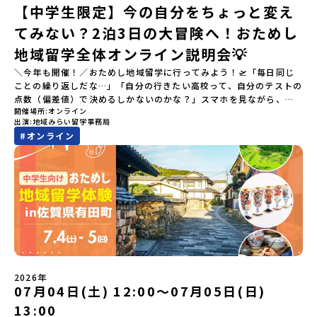
【中学生限定】今の自分をちょっと変え
てみない？2泊3日の大冒険へ！おためし
地域留学全体オンライン説明会💡
＼今年も開催！／おためし地域留学に行ってみよう！🛫「毎日同じ
ことの繰り返しだな…」「自分の行きたい高校って、自分のテストの
点数（偏差値）で決めるしかないのかな？」スマホを見ながら、進
開催場所
オンライン
路にモヤモヤしているそこのあなたへ！👀テストの点数ではなく、
出演
地域みらい留学事務局
あなたの「ワクワク（＝自分軸）」で進路を選ぶ。そんな新しい選
#
オンライン
択肢が、「地域みらい留学」です。「でも、いきなり知らない土地
の高校に進学するなんて不安…」そんな人のために、2泊3日で気軽
にプチ体験できる【おためし地域留学】の魅力を凝縮したオンライ
ン説明会のアーカイブ（録画）を公開中です！✨＼🔥ここがすごい！
🔥／おためし地域留学 3つのワクワク🔥🔥 ①スマホじゃわからない
「圧倒的な感動」！教科書を読むだけじゃわからない、その地域な
らではの大自然や歴史を「五感」でフル体験！カヌーに乗ったり、
伝統文化に触れたり、本物の冒険が待っています！🔥 ②「初めまし
て」が「一生の友達」に変わる！全国から「新しいことに挑戦した
い！」「今の自分を変えたい！」と思っている同世代の中学生が大
集合！地元の高校生と一緒にご飯を食べて語り合えば、たった数日
2026年
で最高の仲間になる！🔥 ③宿泊費・体験費はなんと【無料】！親元
07月04日(土) 12:00〜07月05日(日)
を離れる初めての一人旅でも大丈夫。頼れるスタッフがしっかりサ
13:00
ポートするので安心・安全です！ーーーーーーーーーーーーーーー