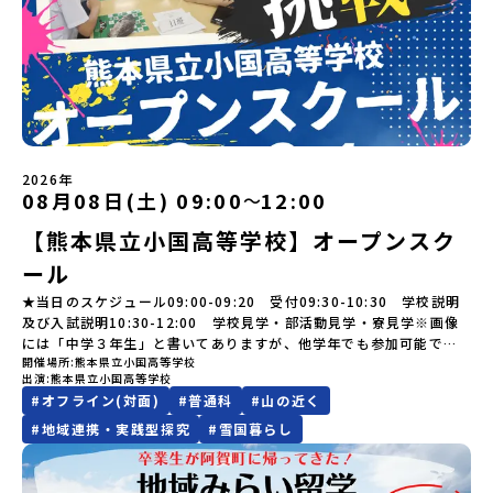
のご連絡日：お支払いいただく旅行代金】・21日目にあたる日以
全国20以上の地域から選んで参加できる「おためし地域留学」の全
万円】の給付型奨学金～夢に向かって一歩踏み出す、あなたの未来
ろ？プログラム詳細解説、質疑応答お申し込み：https://c-
と一緒にさまざまなアクティビティを体験していただきます。他に
前：無料・20日目-8日目：20％・7日目-2日目：30％・プログラム
体像や魅力について、説明会を開催しました。中学生一人での参加
を応援！～ 詳細・条件はこちらから-----------------------------
mirai.jp/events/002112お気軽にどうぞ！「はじめての一人旅だ
はないスペシャルな魅力がギュッと詰まった岩手県八幡平市で五感
開始日の前日：40％・プログラム開始日当日：50％・ご連絡無しで
にあたり、保護者様が特に気になる「安全面」や「事務局のサポー
----＜体験費・宿泊費が無料！＞一万年前から続く自然と人の暮らし
けど大丈夫？」「どんな体験ができるの？」そんな保護者様の不安
を使いながら、まちの魅力を一緒に探究してみませんか？地域と一
の不参加またはプログラム開始後の解除：100％・催行中止について
ト体制」についても詳しく解説しています。ぜひ、ご自宅からお気
が今も残る町！広大な自然と生き物とともに生きる豊かさに触れ、
や、中学生のみなさんの素朴な疑問にスタッフが直接お答えしま
体になり「開拓者精神」を育む！「平舘（たいらだて）高校」と
天候などの状況等によって開催を見合わせる可能性があります。そ
軽にご視聴ください。🎬 [アーカイブ動画を視聴する]YouTube：
まちの暮らしを一緒に体験してみませんか？「地元以外の地域の暮
す。チャットでの質問も可能ですので、ぜひご自宅からリラックス
は？今回のプログラムを一緒に過ごしてくれる高校生は「平舘（た
の場合は原則、開催日1週間前までにご連絡いたします。又、最少催
https://youtu.be/Yt8nd04aNgA?si=e5erbspvwz5O8_uF
らしが気になる。いつか留学してみたい！」「大自然と生き物が好
してご参加ください。▼お申し込み前に必ずご確認ください・参加
いらだて）高校」の生徒たち。この高校の特徴は「地域と一体にな
行人数に達しなかった場合は、開催日3週間前までに催行中止の旨を
【STEP 2】出水市・出水工業高校プログラム説明会〜「出水市・出
き！興味がある！」「自分の進学や将来の可能性をもっとひらきた
規約への同意プログラムへの参加申し込みいただく前に、「お申し
った探究教育」と「自分で考えて動くチカラを大切にしている」こ
メールにてご連絡いたします。・よくあるご質問その他、よくある
水工業高校」の内容を具体的に深掘りしたい方へ〜全体説明を聞い
い！」そんな中学生のみなさんにおすすめ！「おためし地域留学体
込みに関する各規約」への同意が必須となります。ご確認くださ
と。地元の地熱発電や観光などの産業や文化のテーマで、生徒たち
ご質問についてはこちらをご確認ください。運営団体について＜プ
たうえで、「出水市では具体的に何をするの？」「どんな町な
験」は、日本全国約200の高校と連携し、地域の枠を超えて学校生活
い。・抽選による参加者決定についてお申込みいただいた方の中か
2026年
自身が「探究プロジェクト」を企画し取り組むユニークな高校で
ログラム主催：一般財団法人地域・教育魅力化プラットフォーム＞
の？」という疑問にお答えする説明会です。出水市ならではの豊か
を送る「地域みらい留学」をプチ体験できるプログラムです。はじ
08月08日(土) 09:00
12:00
ら抽選の上、締め切り日から1週間を目途に、お申し込み時に記入い
〜
す。机の上で勉強するだけではない、実践的な探究やフィールドワ
「意志ある若者にあふれる持続可能な地域・社会をつくる」という
な文化や、2泊3日のプログラムの中身をたっぷりとお伝えします。
めてのひとり旅でも安心！現地でもスタッフがしっかりとサポート
ただいたメールアドレス宛に「当選／落選メール」をお送りいたし
ークを楽しむことができます。今回は、そんなエネルギッシュに活
ビジョンを掲げ、2017年3月に島根県に設立した教育事業団体で
【熊本県立小国高等学校】オープンスク
日 時： 6月9日日(水)19:00-19:45内 容： 出水市ってどんなとこ
いたします。今回のフィールドは「北海道 標津町（しべつちょ
ます。当選者は、メールに記載された「当選確認フォーム」に３日
躍する高校生と一緒に交流したり対話をしながら、町の文化・料理
す。日本全国約200の高校と連携しながら、中学卒業後に地域の枠を
ろ？プログラム詳細解説、質疑応答お申し込み：https://c-
う）」北海道の東に位置する標津町（しべつちょう）は人口 約
以内に回答いただき、確認フォームの提出をもって参加確定とさせ
ール
を楽しみ、高校での活動のイメージをもつことができる絶好の機
越えて生徒一人ひとりの夢や価値観に合った地域・学校で1〜3年間
mirai.jp/events/091247お気軽にどうぞ！「はじめての一人旅だ
4,600人の町。東の水平線の奥に見えるのは北方領土の国後島（くな
ていただきます。当選確認フォームの期日までにご回答いただけな
会！この地域でしか味わえない豊かな体験をぜひ楽しんでください
過ごすことができるシステム「地域みらい留学」をはじめとした、
けど大丈夫？」「どんな体験ができるの？」そんな保護者様の不安
しりとう）、西には世界遺産に認定されている秘境・知床半島（し
★当日のスケジュール09:00-09:20 受付09:30-10:30 学校説明
い場合は、当選を取り消しとさせていただきます。当選取り消しが
🎵体験のおすすめポイント体験プログラム内容（予定）＜1日目＞
教育事業や地域活性モデルをつくり続けています。名 称：一般財
や、中学生のみなさんの素朴な疑問にスタッフが直接お答えしま
れとこはんとう）、鶴や白鳥など珍しい野鳥の宝庫である野付半島
及び入試説明10:30-12:00 学校見学・部活動見学・寮見学※画像
あった場合は、繰り上げ当選者へご連絡させていただきます。登録
（PM）「オリエンテーション」「地熱染色・発電所見学」 -八幡
団法人地域・教育魅力化プラットフォーム設 立：2017年3月代表
す。チャットでの質問も可能ですので、ぜひご自宅からリラックス
（のつけはんとう）をながめることができ、ミルクの里の牧草地が
には「中学３年生」と書いてありますが、他学年でも参加可能で
メールアドレスの変更をご希望の場合は下記の地域みらい留学公式
平市の自然を知る -地球のチカラを使ったアートづくり「ペンショ
者：岩本 悠所在地：〒690-0842 島根県松江市東本町二丁目25-6
してご参加ください。▼お申し込み前に必ずご確認ください・参加
広がる牛の酪農（らくのう）もさかんで、海と緑と川の自然と生き
開催場所
熊本県立小国高等学校
す！
LINEよりご連絡をお願いします。※受信制限設定をしていると、通
ンで夕食」「1日目の振り返り」「星空観察」※希望者＜2日目＞
みらいBASE2階 その他所在地公式HP：http://c-platform.or.jp/
出演
熊本県立小国高等学校
規約への同意プログラムへの参加申し込みいただく前に、「お申し
物が豊かな町です！標津町はさらに「鮭（さけ）の聖地」としても
知メールをお受け取りいただけません。その場合は、
（AM）「平舘（たいらだて）高校見学」 -高校生活をイメージし
お問い合わせ先担当：小川・小原E-mail：info@miratabi.jp「お
#
オフライン(対面)
#
普通科
#
山の近く
込みに関する各規約」への同意が必須となります。ご確認くださ
有名。江戸時代には将軍家にも贈られたほどで、今では「日本遺
「@miratabi.jp」からのメールを受信できるよう設定をお願いいた
よう「郷土料理・BBQ」 -高校生・地元の方と交流を深める
ためし地域留学体験」のプログラム開催情報を公式LINEにて配信
い。・抽選による参加者決定についてお申込みいただいた方の中か
産」に登録されています。一万年前から続く伝統的な「鮭」の産業
します。※結果に関する個別のお問合せにはお答えしておりません
#
地域連携・実践型探究
#
雪国暮らし
（PM）「“八幡平市”体感ワークショップ」 -あけびづるで表札づく
中！ぜひご登録ください♪地域みらい留学公式LINE
ら抽選の上、締め切り日から1週間を目途に、お申し込み時に記入い
とともに人々の豊かな暮らしがあります。一万年前の縄文時代か
ので、ご了承ください。・お申し込みについてお申込はお一人様1回
り -学校周辺散策「ペンションで夕食」「2日目の振り返り」 -みん
ただいたメールアドレス宛に「当選／落選メール」をお送りいたし
ら、人々の間で大切に守り受け継がれ、厳しい大自然と向き合い、
限りです。PC・スマートフォンからお申込ください。申込後の内容
なで振り返り対話＜3日目＞（AM）「大更駅複合施設の見学」「振
ます。当選者は、メールに記載された「当選確認フォーム」に3日以
山・海・川がもたらす恵みに深く感謝しながら生きていく姿勢は今
変更はできません。お申込時は、メールアドレスの入力間違いにご