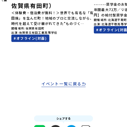
佐賀県有田町）
-------奨学金のお
見なが
年間最大72万／
へ！👀
＜体験費・宿泊費が無料！＞世界でも有名な「有
円】の給付型奨学
ク（＝
田焼」を生んだ町！地域のプロと交流しながら、
開催場所
北海道平取
す、あなたの未来
択肢
時代を超えて受け継がれてきた”ものづく
出演
北海道平取高等
らから-------------
きなり
開催場所
佐賀県有田町
り”や”デザイン”を探求しませんか？「地元以外
#
オフライン(対面
費・宿泊費が無料＞
…」そ
出演
佐賀県立有田工業高等学校
の暮らしや文化が気になる。いつか留学してみた
た大人気マンガ「
験でき
#
オフライン(対面)
い！」「豊かな自然と伝統文化、町並みに興味が
画に登場する町！
オンラ
ある！」「ものづくりやきれいなデザインが好
地」で自然や食を
です！
き！」そんな中学生のみなさんにおすすめ！「お
外の地域の暮らし
学 3つ
ためし地域留学体験」は、日本全国約200の高校
たい！」「アイヌ
「圧倒
と連携し、地域の枠を超えて学校生活を送る「地
る世界を自分の手
ない、
域みらい留学」をプチ体験できるプログラムで
でもっと触れてあ
」でフ
す。はじめてのひとり旅でも安心！現地でもスタ
なさんにおすすめ
れた
ッフがしっかりとサポートいたします。今回のフ
は、日本全国約20
初めま
ィールドは「佐賀県有田町（ありたちょう）」佐
イベント一覧に戻る
超えて学校生活を
ら「新
賀県の西部にある有田町は、江戸時代から400年
体験できるプログ
えた
以上続く「窯業（ようぎょう）」の町。 窯（か
でも安心！現地で
合！地
ま）で粘土を焼いてつくるものづくりが、この町
トいたします。今
ば、た
の文化として今も受け継がれています。世界でも
町（びらとりちょ
費・体
知られる「有田焼」は、この窯業の中から生まれ
取町（びらとりち
ての一
ました。長い歴史の中で積み重ねられてきた技術
文化」が継承され
りサポ
シェアする
や工夫、そして“つくる人の想い”が、この町に
ます。町名の「平
ーーー
は残っています。また、文化施設が「日本遺産」