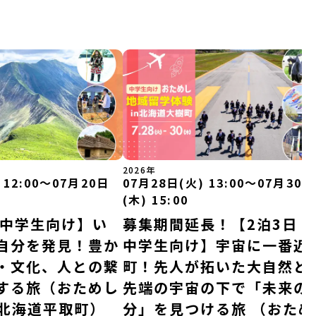
2026年
 12:00〜07月20日
07月28日(火) 13:00〜07月30日
(木) 15:00
｜中学生向け】い
募集期間延長！【2泊3日｜
自分を発見！豊か
中学生向け】宇宙に一番近
・文化、人との繋
町！先人が拓いた大自然と
する旅（おためし
先端の宇宙の下で「未来の
n北海道平取町）
分」を見つける旅 （おため