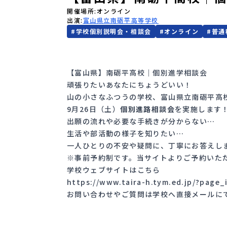
開催場所
オンライン
出演
富山県立南砺平高等学校
#
学校個別説明会・相談会
#
オンライン
#
普通
【富山県】南砺平高校｜個別進学相談会
頑張りたいあなたにちょうどいい！
山の小さなふつうの学校、富山県立南砺平高
9月26日（土）
個別進路相談会
を実施します
出願の流れや必要な手続きが分からない…
生活や部活動の様子を知りたい…
一人ひとりの不安や疑問に、丁寧にお答えし
※事前予約制です。当サイトよりご予約いた
学校ウェブサイトはこちら
https://www.taira-h.tym.ed.jp/?page_
お問い合わせやご質問は学校へ直接メール