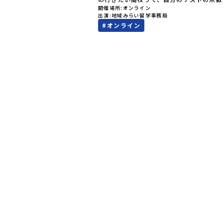
開催場所
オンライン
値）で決めるしかないのかな？」スマホを
出演
地域みらい留学事務局
ら、進路にモヤモヤしているそこのあなた
#
オンライン
テストの点数ではなく、あなたの「ワクワ
自分軸）」で進路を選ぶ。そんな新しい選
が、「地域みらい留学」です。「でも、い
知らない土地の高校に進学するなんて不安
んな人のために、2泊3日で気軽にプチ体
る【おためし地域留学】の魅力を凝縮した
イン説明会のアーカイブ（録画）を公開中
✨＼🔥ここがすごい！🔥／おためし地域留
のワクワク🔥🔥 ①スマホじゃわからない
的な感動」！教科書を読むだけじゃわから
その地域ならではの大自然や歴史を「五感
ル体験！カヌーに乗ったり、伝統文化に触
り、本物の冒険が待っています！🔥 ②「
して」が「一生の友達」に変わる！全国か
しいことに挑戦したい！」「今の自分を変
い！」と思っている同世代の中学生が大集
元の高校生と一緒にご飯を食べて語り合え
った数日で最高の仲間になる！🔥 ③宿泊
験費はなんと【無料】！親元を離れる初め
人旅でも大丈夫。頼れるスタッフがしっか
ートするので安心・安全です！ーーーーー