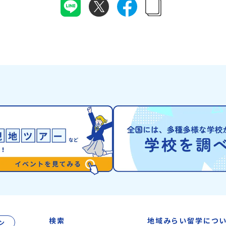
「ピラ・ウトゥル
体オン
や「日本の20世紀遺産」に認定されるなど日本
から名付けられま
月22
を代表する伝統工芸の町です。さらに、有田町に
が連なる「幌尻岳
けま
は「日本の棚田百選」に選ばれた「岳の棚田（た
景！日本一の広さ
なく不
なだ）」や「名水百選」や「水源の森百選」に選
や、和牛がのんび
はず💡
ばれた「竜門峡（りゅうもんきょう）」など、思
流に選ばれたこと
さいね
わず立ち止まりたくなるような自然も広がり、歴
ぐ「沙流川（さる
アーカ
史・文化・自然が重なり合う、“本物”に出会え
とのできない圧倒
る場所です。そんな歴史・文化が豊かな佐賀県有
ができます。さら
田町で実際に町を歩きながら学ぶフィールドワー
ね）とも縁が深い
内容】・
クをしたり、有田焼づくりに関わる職人、町で暮
った神社や公園な
6年
らすプロデザイナー、地元の高校で学ぶ生徒など
の歴史を交差する
・安心
と交流しながら「伝統的なものづくり」や「未来
北の大地で育まれ
なプロ
のデザイン」を一緒に探求できます。ただ体験す
ヌ」の文化は北海
にて紹
るだけじゃなくて、 “どうしてこの形なんだろ
住民族である「ア
ーーー
う？” “自分だったらどんなデザインにする？”
れてきた文化です
ワクに変
そんなふうに考える時間も、このプログラムの大
「アイヌ語」や、
せて、
切なポイントです。ここで出会う人や体験が、自
宿ると考える「精
1】全体
分の「好き」や「未来」につながるかもしれませ
などに踊られる「
つでも
ん。この町でしかできない、ちょっと特別な体験
刺繍（ししゅう）
留学」
を、ぜひ楽しんでみませんか？体験のおすすめポ
クな文化が存在し
力、サ
イント体験プログラム内容（予定）＜１日目＞
まわりに存在する
2】個
（PM）「オリエンテーション・自己紹介ワー
の道具のうち、人
しま
ク」「有田工業高校見学」 -陶芸技術をまな
検索
地域みらい留学につ
ン
いるものを「カム
知りた