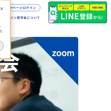
MYページログイン
留学
マガジン
奨学金について
。
1