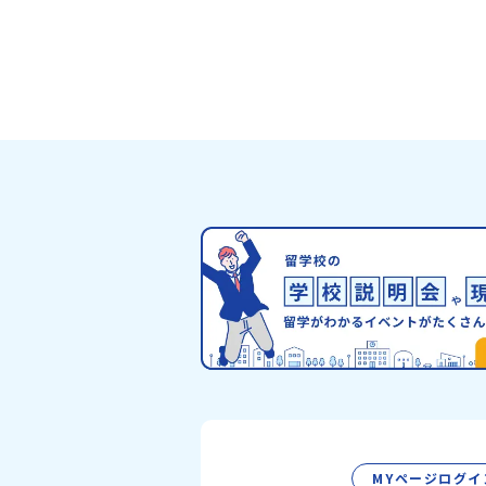
ーーーーーーーーーーーーーーーー📺 全
ライン説明会（アーカイブ配信）2026年4
日に開催された説明会の録画をご覧いただ
す。この動画を見れば、あなたの「なんと
安」が「絶対に行ってみたい！」に変わる
お家からリラックスして視聴してみてくだ
😊▶︎全体説明会のアーカイブはこちら（
イブを視聴する）YouTube：
https://youtu.be/Yt8nd04aNgA?
si=e5erbspvwz5O8_uF【アーカイブ
おためし地域留学の魅力・メリット・202
度、日本全国20以上の対象地域について
のサポート体制・質疑応答※各地域の詳細
グラムは、以下の【STEP2】個別説明会
介しています。ーーーーーーーーーーーー
ーーーーーーーーー💡疑問も不安もワク
える！2つのステップ知りたいことに合わ
2つの説明会をご活用ください！【STEP
オンライン説明会の視聴（☆上の動画でい
視聴可能です） 〜まずは「おためし地域
を知りたい方へ〜プログラムの全体像や魅
ポート体制について解説します。 【STEP
別プログラム説明会（☆順次ページを公開
MYページログイ
す）〜「地域別のプログラム」を具体的に