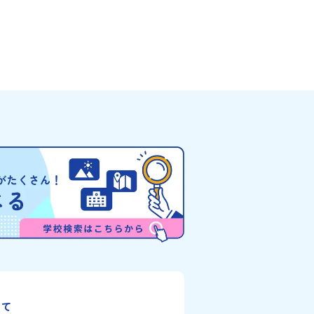
」（崖の間を意味）という言葉
い！」「自分の進学や将来の可能性をもっと
した。見上げるほど大きな山々
きたい！ 」「自然が好きでもっと触れてあそび
（ぽろしりだけ）」の景色は絶
たい！」そんな中学生のみなさんにおすすめ
を誇る「すずらん」が咲く花畑
「おためし地域留学体験」は、日本全国約20
りと過ごす放牧地。日本一の清
高校と連携し、地域の枠を超えて学校生活を
もある、ヤマメやニジマスが泳
「地域みらい留学」をプチ体験できるプログ
がわ）」。他の地域では見るこ
です。はじめてのひとり旅でも安心！現地で
的スケールの自然を味わうこと
タッフがしっかりとサポートいたします。今
に、源義経（みなもとのよしつ
フィールドは「北海道 大樹町（たいきちょ
とされている地域で、義経を祀
う）」北海道の東部、十勝の南部に位置する
どが存在し、アイヌ民族と日本
町（たいきちょう）。西に日高山脈（ひだか
瞬間を肌で体感できる町です。
みゃく）が連なり、東は太平洋に面した自然
た「アイヌ文化」とは？「アイ
な町です。酪農を主体とした農業や漁業、林
道を中心とした北部周辺で、先
盛んであると同時に、「宇宙に一番近い町」
イヌ民族」によって大切に育ま
て航空宇宙産業の誘致を進めるユニークな顔
。日本語とは異なる響きを持つ
っています 。見上げるほど大きな山々が連な
自然界のあらゆる物に「魂」が
「日高山脈（ひだかさんみゃく）」の絶景！
神文化」、祭りや家庭での行事
ちがのんびりと過ごす放牧地や、海が見える
古式舞踊」、独特の文様による
い温泉。日本一の清流に選ばれたこともある
、木彫り等の工芸など、ユニー
舟川（れきふねがわ）」。 他の地域では見る
ます。アイヌ文化では、人間の
とのできない圧倒的スケールの自然と、新し
生き物や自然のチカラ、暮らし
業が交差する瞬間を肌で体感できる町です。
間にとって大切な役割を持って
大地で脈々と受け継がれる 「フロンティアス
いて
イ」と呼んでいます。いつも自
リッツ」を体感！ 「フロンティアスピリッツ