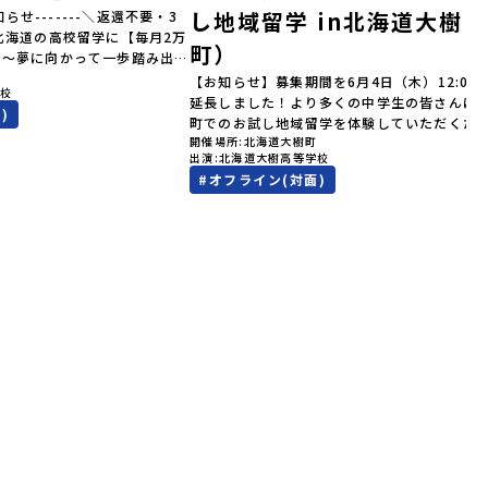
し地域留学 in北海道大樹
知らせ-------＼返還不要・3
北海道の高校留学に【毎月2万
町）
金～夢に向かって一歩踏み出
町
を応援！～ 詳細・条件はこち
【お知らせ】募集期間を6月4日（木）12:00
学校
--------------------＜体験
延長しました！より多くの中学生の皆さんに
)
累計3,000万部以上販売され
町でのお試し地域留学を体験していただくた
ゴールデンカムイ」の実写版映
開催場所
北海道大樹町
受付期間を延長して応募をお待ちしておりま
出演
北海道大樹高等学校
北海道の「アイヌ文化継承の
「申し込みのタイミングを逃してしまった」
#
オフライン(対面)
体験してみませんか？「地元以
う方も、この機会にぜひ一歩踏み出してみま
が気になる。いつか留学してみ
か？※都合により締め切りを早める場合がご
文化の歴史や、マンガに登場す
ます。お早目にご応募ください！-------------
で探求したい！」「自然が好き
-----------------------------＼返還不要・3
そびたい！」そんな中学生のみ
間最大72万／💡北海道の高校留学に【毎月2
！「おためし地域留学体験」
円】の給付型奨学金～夢に向かって一歩踏み
0の高校と連携し、地域の枠を
す、あなたの未来を応援！～ 詳細・条件は
送る「地域みらい留学」をプチ
らから-------------------------------------
ラムです。はじめてのひとり旅
----ーーーーーーーーーーーーーーーーーー
もスタッフがしっかりとサポー
ーーーーーーーーーーーー＜体験費・宿泊費
回のフィールドは「北海道平取
料！＞民間ロケットの打ち上げ成功で話題に
う）」北海道の南に位置する平
た町！ 北海道の「宇宙版シリコンバレー」を
ょう）。壮大な自然と「アイヌ
指す大樹町で、最先端テクノロジーとどこま
ている町として広く知られてい
続く大自然を肌で感じてみませんか？「地元
取（びらとり）」は、アイヌ語
の地域の暮らしが気になる。いつか留学して