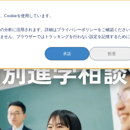
イベント参加方法
会員登録
？
Cookieを使用しています。
のすすめかた
地域みらい留学とは
学校を探す
イベントを探す
おためし地域
の分析に活用されます。詳細はプライバシーポリシーをご確認ください
ません。ブラウザーではトラッキングを行わない設定を記憶するために
承諾
拒否