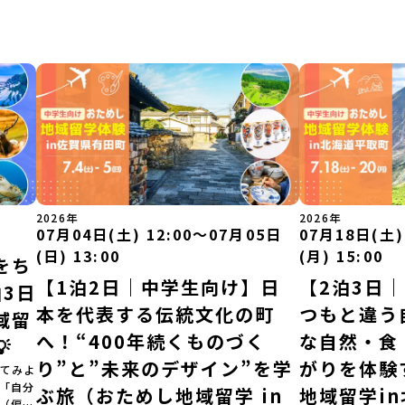
2026年
2026年
07月04日(土) 12:00〜07月05日
07月18日(土)
(日) 13:00
(月) 15:00
をち
【1泊2日｜中学生向け】日
【2泊3日
3日
本を代表する伝統文化の町
つもと違う
域留
へ！“400年続くものづく
な自然・食

り”と”未来のデザイン”を学
がりを体験
てみよ
」「自分
ぶ旅（おためし地域留学 in
地域留学i
（偏差