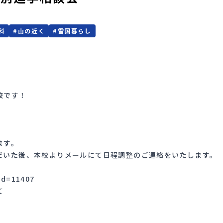
科
#
山の近く
#
雪国暮らし
校です！
！
ます。
だいた後、本校よりメールにて日程調整のご連絡をいたします。
id=11407
にて