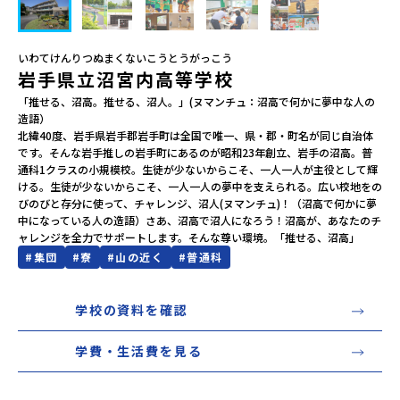
会員登録
MYページログイン
いわてけんりつぬまくないこうとうがっこう
岩手県立沼宮内高等学校
「推せる、沼高。推せる、沼人。」(ヌマンチュ：沼高で何かに夢中な人の
造語）

北緯40度、岩手県岩手郡岩手町は全国で唯一、県・郡・町名が同じ自治体
です。そんな岩手推しの岩手町にあるのが昭和23年創立、岩手の沼高。普
通科1クラスの小規模校。生徒が少ないからこそ、一人一人が主役として輝
ける。生徒が少ないからこそ、一人一人の夢中を支えられる。広い校地をの
びのびと存分に使って、チャレンジ、沼人(ヌマンチュ)！（沼高で何かに夢
中になっている人の造語）さあ、沼高で沼人になろう！沼高が、あなたのチ
#
集団
#
寮
#
山の近く
#
普通科
学校の資料を確認
学費・生活費を見る