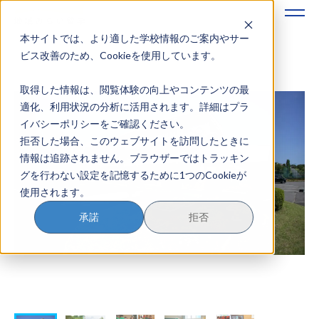
本サイトでは、より適した学校情報のご案内やサー
地域みらい留学のすすめかた
ビス改善のため、Cookieを使用しています。
取得した情報は、閲覧体験の向上やコンテンツの最
地域みらい留学とは
適化、利用状況の分析に活用されます。詳細はプラ
イバシーポリシーをご確認ください。
学校を探す
拒否した場合、このウェブサイトを訪問したときに
情報は追跡されません。ブラウザーではトラッキン
イベントを探す
グを行わない設定を記憶するために1つのCookieが
使用されます。
おためし地域留学
承諾
拒否
マガジン
奨学金について
？
イベント参加方法