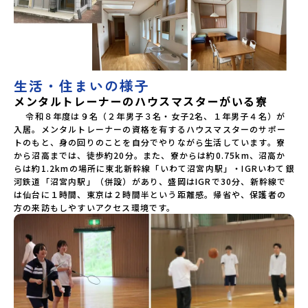
生活・住まいの様子
メンタルトレーナーのハウスマスターがいる寮
 　令和８年度は９名（２年男子３名・女子2名、１年男子４名）が
入居。メンタルトレーナーの資格を有するハウスマスターのサポー
トのもと、身の回りのことを自分でやりながら生活しています。寮
から沼高までは、徒歩約20分。また、寮からは約0.75km、沼高か
らは約1.2kmの場所に東北新幹線「いわて沼宮内駅」・IGRいわて銀
河鉄道「沼宮内駅」（併設）があり、盛岡はIGRで30分、新幹線で
は仙台に１時間、東京は２時間半という距離感。帰省や、保護者の
方の来訪もしやすいアクセス環境です。