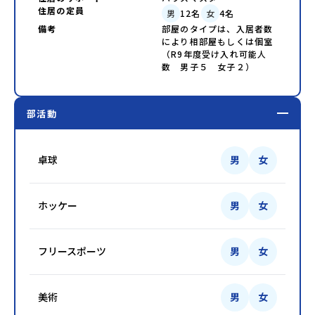
住居の定員
男
12
名
女
4
名
備考
部屋のタイプは、入居者数
により相部屋もしくは個室
（R9年度受け入れ可能人
数 男子５ 女子２）
部活動
卓球
男
女
ホッケー
男
女
フリースポーツ
男
女
美術
男
女