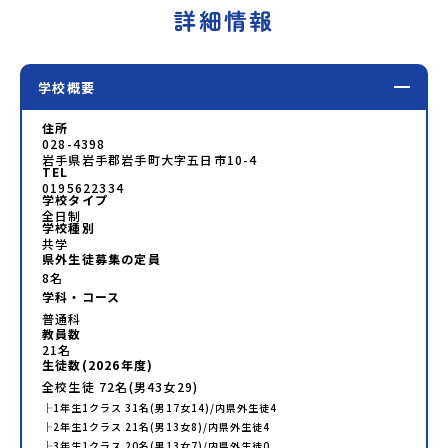
詳細情報
学校概要
住所
028-4398
岩手県岩手郡岩手町大字五日市10-4
TEL
0195622334
学校タイプ
全日制
学校種別
共学
県外生徒募集の定員
8名
学科・コース
普通科
教員数
21
名
生徒数(
2026
年度)
全校生徒
72
名(男
43
女
29
)
├
1年生
1
クラス
31
名(男
17
女
14
)/内県外生徒
4
├
2年生
1
クラス
21
名(男
13
女
8
)/内県外生徒
4
├
3年生
1
クラス
20
名(男
13
女
7
)/内県外生徒
0