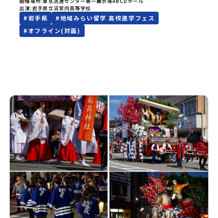
いたしますので、奮ってご参加ください。皆様にお会いでき
開催場所
東京流通センター第一展示場ABCDホール
出演
岩手県立沼宮内高等学校
ますことを楽しみにしております。ページ下の「申し込む」
#
岩手県
#
地域みらい留学 高校進学フェス
ボタンより事前予約をお願いいたします。\ 地域みらい留学高
校進学フェス in 東京 (8月22日・23日)/日時2026年8月22日
#
オフライン(対面)
(土)11:00-17:00 8月23日(日)10:30-15:00場所東京
流通センター第一展示場ABCDホール出展校 北海道 北海道
夕張高等学校北海道松前高等学校北海道知内高等学校北海道
上ノ国高等学校北海道奥尻高等学校ニセコ国際高等学校北海
道おといねっぷ美術工芸高等学校北海道幌加内高等学校北海
道苫前商業高等学校北海道斜里高等学校北海道湧別高等学校
北海道大空高等学校北海道平取高等学校北海道上士幌高等学
校北海道大樹高等学校北海道池田高等学校北海道白糠高等学
校北海道標津高等学校北海道羅臼高等学校北海道佐呂間高等
学校北海道雄武高等学校北海道月形高等学校 東北 青森県
立三戸高等学校青森県立名久井農業高等学校岩手県立沼宮内
高等学校岩手県立西和賀高等学校岩手県立大槌高等学校岩手
県立岩泉高等学校岩手県立種市高等学校宮城県中新田高等学
校秋田県立男鹿海洋高等学校秋田県立矢島高等学校秋田県立
角館高等学校秋田県立鹿角高等学校山形県立谷地高等学校山
形県立長井工業高等学校山形県立新庄神室産業高等学校金山
校山形県立高畠高等学校山形県立小国高等学校福島県立川俣
高等学校福島県立只見高等学校福島県立猪苗代高等学校福島
県立川口高等学校 関東 茨城県立大子清流高等学校 中
部 新潟県立村上高等学校新潟県立佐渡高等学校新潟県立佐
渡総合高等学校新潟県立羽茂高等学校新潟県立加茂農林高等