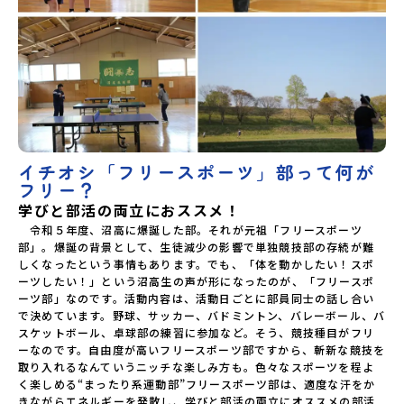
イチオシ「フリースポーツ」部って何が
フリー？
学びと部活の両立におススメ！
　令和５年度、沼高に爆誕した部。それが元祖「フリースポーツ
部」。爆誕の背景として、生徒減少の影響で単独競技部の存続が難
しくなったという事情もあります。でも、「体を動かしたい！スポ
ーツしたい！」という沼高生の声が形になったのが、「フリースポ
ーツ部」なのです。活動内容は、活動日ごとに部員同士の話し合い
で決めています。野球、サッカー、バドミントン、バレーボール、バ
スケットボール、卓球部の練習に参加など。そう、競技種目がフリ
ーなのです。自由度が高いフリースポーツ部ですから、斬新な競技を
取り入れるなんていうニッチな楽しみ方も。色々なスポーツを程よ
く楽しめる“まったり系運動部”フリースポーツ部は、適度な汗をか
きながらエネルギーを発散し、学びと部活の両立にオススメの部活