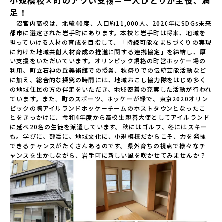
小規模校×町のアツい支援＝一人ひとりが主役、満
足！
　沼宮内高校は、北緯40度、人口約11,000人、2020年にSDGs未来
都市に選定された岩手町にあります。本校と岩手町は将来、地域を
担っていける人材の育成を目指して、「持続可能なまちづくりの実現
に向けた地域共創人材育成の推進に関する連携協定」を締結し、厚
い支援をいただいています。オリンピック規格の町営ホッケー場の
利用、町立石神の丘美術館での授業、秋祭りでの伝統芸能活動など
に加え、総合的な探究の時間には、地域おこし協力隊をはじめ多く
の地域住民の方の伴走をいただき、地域密着の充実した活動が行われ
ています。また、町のスポーツ、ホッケーが縁で、東京2020オリン
ピックの際アイルランドホッケーチームのホストタウンとなったこ
とをきっかけに、令和4年度から高校生親善大使としてアイルランド
に延べ20名の生徒を派遣しています。秋にはゴルフ、冬にはスキー
も。学びに、部活に、地域文化に、小規模校だからこそ、力を発揮
できるチャンスがたくさんあるのです。県外育ちの視点で様々なチ