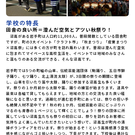
学校新潟県立国際情報高等学校石川県立能登高等学校福井県
立若狭高等学校長野県木曽青峰高等学校長野県白馬高等学校
富山県立氷見高等学校静岡県立伊豆総合高等学校土肥分校静
岡県立浜松湖北高等学校佐久間分校 近畿 五條市立西吉野
学校の特長
農業高等学校和歌山県立串本古座高等学校 中国・四国 島
田舎の良い所＝澄んだ空気とアツい秋祭り！
根県立横田高等学校島根県立島根中央高等学校島根県立矢上
高等学校島根県立隠岐島前高等学校岡山県立勝山高等学校
　沼高がある岩手町は人口約11,000人。普段閑散としている田舎町
蒜山校地広島県立加計高等学校芸北分校広島県立大崎海星高
ですが、町の3大イベント「クラフト市」「秋まつり」「産業まつり
等学校愛媛県立南宇和高等学校愛媛県立宇和島南高等学校(宇
×沼高祭」には多くの方が町を訪れ賑わいます。普段は澄んだ空気
和島水産・宇南中等)愛媛県立野村高等学校愛媛県立弓削高等
に包まれてマイペースな高校生活を、イベントでは地域のみなさん
学校愛媛県立上浮穴高等学校愛媛県立今治工業高等学校高知
と温もりのある交流ができる、そんな沼高です。

県立嶺北高等学校高知県立四万十高等学校高知県立中村高等
学校西土佐分校高知県立高知農業高等学校 九州 佐賀県立
岩手町では5つの町組の山車、伝統芸能諸団体（駒踊り、 五日市獅
有田工業高等学校熊本県立小国高等学校熊本県立矢部高等学
子踊り、七ツ踊り、北上清流太鼓）が､3日間の祭りの期間に登場
校佐賀県立牛津高等学校鹿児島県立沖永良部高等学校鹿児島
し、山車を引いたり笛や太鼓、踊りに参加する沼高生も多くいま
県立志布志高等学校宮崎県立飯野高等学校宮崎県立高千穂高
す。祭りの１か月前から太鼓や笛、踊りの練習が始まります。道具や
等学校鹿児島県立古仁屋高等学校沖縄県立久米島高等学校私
装束は各組で貸してもらえますし、地域の方との交流もまた良い経
立高校国際高等専門学校（石川県）開志国際高等学校(新潟県)
験になると思います。過疎化が進む岩手町にあっては、祭りの担い手
広島三育学院高等学校(広島県) ※2日目のみ参加
も絶賛人材不足中です！秋の約１か月、伝統芸能の沼にどっぷりハ
マるのも青春の１ページとして輝くことでしょう！祭りの団体に所
属していない沼高生たちも祭りの初日には、祭りを訪れるお客様に
気持ちよく楽しんでいただきたいという想いで、沼高生が町内の清
掃ボランティアを行います。祭りが始まるぞ！という高揚感漂う空気
感を感じながらゴミ拾いをしつつ、下見ができます。下校後は勇壮な