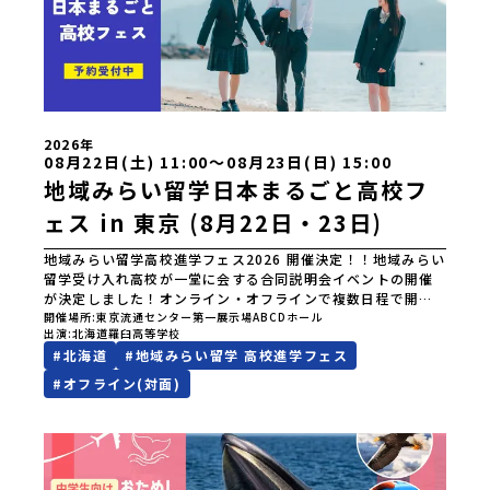
2026年
08月22日(土) 11:00〜08月23日(日) 15:00
地域みらい留学日本まるごと高校フ
ェス in 東京 (8月22日・23日)
地域みらい留学高校進学フェス2026 開催決定！！地域みらい
留学受け入れ高校が一堂に会する合同説明会イベントの開催
が決定しました！オンライン・オフラインで複数日程で開催
いたしますので、奮ってご参加ください。皆様にお会いでき
開催場所
東京流通センター第一展示場ABCDホール
出演
北海道羅臼高等学校
ますことを楽しみにしております。ページ下の「申し込む」
#
北海道
#
地域みらい留学 高校進学フェス
ボタンより事前予約をお願いいたします。\ 地域みらい留学高
校進学フェス in 東京 (8月22日・23日)/日時2026年8月22日
#
オフライン(対面)
(土)11:00-17:00 8月23日(日)10:30-15:00場所東京
流通センター第一展示場ABCDホール出展校 北海道 北海道
夕張高等学校北海道松前高等学校北海道知内高等学校北海道
上ノ国高等学校北海道奥尻高等学校ニセコ国際高等学校北海
道おといねっぷ美術工芸高等学校北海道幌加内高等学校北海