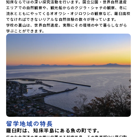
知床ならではの深い探究活動を行います。国立公園・世界自然遺産
産を感じる知床半島クルージング。クジラに出会える！？ -
エリアでの自然観察や、観光船からのクジラ・シャチの観察、冬に
羅臼の海鮮アクティビティ・ランチ（PM）「高校体験」 -
流氷とともにやってくるオオワシ・オジロワシの観察など、羅臼高校
羅臼高校の学校見学 -みんなで体験「知床学」！豊かな自然
でなければできないリアルな自然体験の数々が待っています。

に暮らす生き物たちをゲーム感覚で学ぼう🎵「みんなで
学校の裏山は、世界自然遺産。実際にその環境の中で暮らしながら
BBQ」 -地元の高校生・町の人たちと交流「2日目の振り返
学ぶことができます。
り会」＜3日目＞（AM）「知床峠プチ散策」 -野生動物の楽
園「知床峠」を感じてみよう「3日間の振り返りワーク」 -
みんなで振り返り対話（PM）中標津空港13:45頃到着・解散
※天候の状況や参加人数によってプログラムを変更する場合
がございます。参加概要【開催場所】北海道羅臼町【実施日
程】8月28日(金)〜 8月30日(日)※参加が確定した方には7月
14日(火) 18:30-20:00に「参加者向け事前オンライン会」を
ご案内する予定です。必ず参加をお願いします。【集合場所・
時間】中標津空港 8月28日(金) 14:30集合（推奨便：羽田空
港12:35出発→中標津空港14:15到着） 【解散場所・時
間】中標津空港 8月30日(日) 13:45解散（推奨便：中標津空
港14:50出発→羽田空港16:45到着）【対象】中学2年生、中
学3年生【宿泊先】まるみ食堂※民宿も営んでおり、朝食はご
主人が羅臼の美味しいご飯を作ってくれます。※1室に複数
(同性2～4名程度)で宿泊いただく予定です。【旅行代金】無
料※旅行代金に含まれる費用のうち、以下の内容が無料とな
ります：・宿泊費（2泊分）・プログラム内のアクティビテ
留学地域の特長
ィ・体験費用・一部の食事代*以下の費用は参加者のご負担と
羅臼町は、知床半島にある魚の町です。
なります・集合場所までの往復交通費・お土産代や自由時間
の個人飲食費などの個人的費用【募集人数】最大10名（お申
広大な北海道の東の端に位置する知床半島。その南東部分に羅臼町