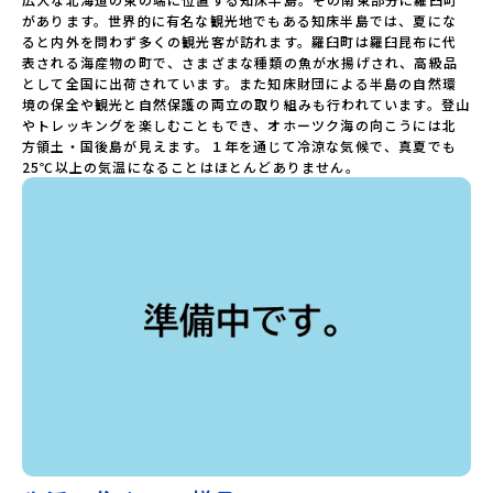
し込み多数の場合は抽選の上決定）【参加者決定】お申し込
があります。世界的に有名な観光地でもある知床半島では、夏にな
み多数の場合は、締め切り後1週間を目途に当落結果をご連絡
ると内外を問わず多くの観光客が訪れます。羅臼町は羅臼昆布に代
いたします。【申し込み受付期間】6月8日(月)12：00 から 6
表される海産物の町で、さまざまな種類の魚が水揚げされ、高級品
月22日(月) 12：00まで疑問も不安もワクワクに変える！「お
として全国に出荷されています。また知床財団による半島の自然環
ためし地域留学」ステップアップ説明会プログラムの内容を
境の保全や観光と自然保護の両立の取り組みも行われています。登山
詳しく知りたい方や、お申し込みを迷われている方向けに
やトレッキングを楽しむこともでき、オホーツク海の向こうには北
Zoomでのオンライン配信を行います。知りたい情報のレベ
方領土・国後島が見えます。１年を通じて冷涼な気候で、真夏でも
ルに合わせて、以下の2つのステップをご活用ください。
25℃以上の気温になることはほとんどありません。
【STEP 1】全体オンライン説明会（アーカイブ動画を公開
中！）〜まずは「おためし地域留学」を知りたい方へ〜日本
全国20以上の地域から選んで参加できる「おためし地域留
学」の魅力を凝縮したアーカイブ動画をご覧いただけます。🎬
[アーカイブ動画を視聴する]YouTube：
https://youtu.be/Yt8nd04aNgA?
si=e5erbspvwz5O8_uF 【STEP 2】プログラム説明会〜
「羅臼町」の内容を深掘りしたい方へ〜全体説明を聞いたう
えで、「プログラムでは具体的に何をするの？」「どんなま
ちなの？」という疑問にお答えする詳細配信です。羅臼町な
らではの大自然や2泊3日のプログラムの中身をお伝えしま
す。日時：6月12日(金) 19：00〜20：00内容：どんなとこ
ろ？プログラム詳細解説、質疑応答紹介地域：北海道羅臼町/
石川県能登町/鹿児島県伊佐市＊3つの地域のプログラムを1時
間でぎゅっとお届けします。お申し込み：https://c-
mirai.jp/events/005761お気軽にどうぞ！「はじめての一
人旅だけど大丈夫？」「どんな体験ができるの？」そんな保