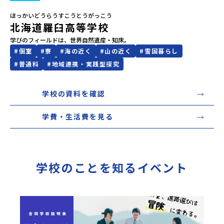
ほっかいどうらうすこうとうがっこう
会員登録
MYページログイン
北海道羅臼高等学校
学びのフィールドは、世界自然遺産・知床。
#
個室
#
寮
#
海の近く
#
山の近く
#
雪国暮らし
#
普通科
#
地域連携・実践型探究
学校の資料を確認
学費・生活費を見る
学校のことを知るイベント