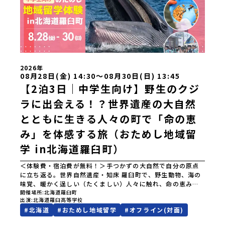
道苫前商業高等学校北海道斜里高等学校北海道湧別高等学校
北海道大空高等学校北海道平取高等学校北海道上士幌高等学
校北海道大樹高等学校北海道池田高等学校北海道白糠高等学
校北海道標津高等学校北海道羅臼高等学校北海道佐呂間高等
学校北海道雄武高等学校北海道月形高等学校 東北 青森県
立三戸高等学校青森県立名久井農業高等学校岩手県立沼宮内
高等学校岩手県立西和賀高等学校岩手県立大槌高等学校岩手
県立岩泉高等学校岩手県立種市高等学校宮城県中新田高等学
2026年
校秋田県立男鹿海洋高等学校秋田県立矢島高等学校秋田県立
08月28日(金) 14:30〜08月30日(日) 13:45
角館高等学校秋田県立鹿角高等学校山形県立谷地高等学校山
【2泊3日｜中学生向け】野生のクジ
形県立長井工業高等学校山形県立新庄神室産業高等学校金山
ラに出会える！？世界遺産の大自然
校山形県立高畠高等学校山形県立小国高等学校福島県立川俣
高等学校福島県立只見高等学校福島県立猪苗代高等学校福島
とともに生きる人々の町で「命の恵
県立川口高等学校 関東 茨城県立大子清流高等学校 中
部 新潟県立村上高等学校新潟県立佐渡高等学校新潟県立佐
み」を体感する旅（おためし地域留
渡総合高等学校新潟県立羽茂高等学校新潟県立加茂農林高等
学 in北海道羅臼町）
学校新潟県立国際情報高等学校石川県立能登高等学校福井県
立若狭高等学校長野県木曽青峰高等学校長野県白馬高等学校
富山県立氷見高等学校静岡県立伊豆総合高等学校土肥分校静
＜体験費・宿泊費が無料！＞手つかずの大自然で自分の原点
岡県立浜松湖北高等学校佐久間分校 近畿 五條市立西吉野
に立ち返る。世界自然遺産・知床 羅臼町で、野生動物、海の
農業高等学校和歌山県立串本古座高等学校 中国・四国 島
味覚、暖かく逞しい（たくましい）人々に触れ、命の恵みと
根県立横田高等学校島根県立島根中央高等学校島根県立矢上
ともにある暮らしを体験してみませんか？「地元以外の暮ら
開催場所
北海道羅臼町
出演
北海道羅臼高等学校
高等学校島根県立隠岐島前高等学校岡山県立勝山高等学校
しや文化が気になる。いつか留学してみたい！」「自分の進
#
北海道
#
おためし地域留学
#
オフライン(対面)
蒜山校地広島県立加計高等学校芸北分校広島県立大崎海星高
学や将来の可能性をもっとひらきたい！ 」「自然や生き物が
等学校愛媛県立南宇和高等学校愛媛県立宇和島南高等学校(宇
好き！興味がある！」そんな中学生のみなさんにおすすめ！