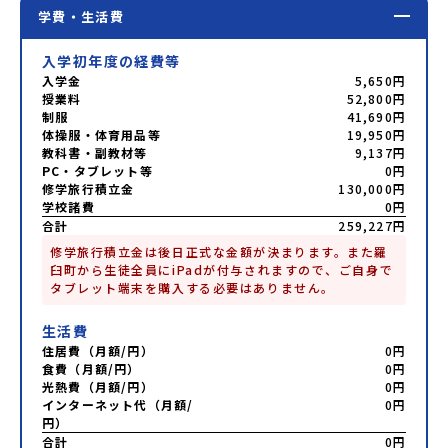
学費・生活費
入学初年度の経費等
入学金
5,650円
授業料
52,800円
制服
41,690円
体操服・体育用品等
19,950円
教科書・副教材等
9,137円
PC・タブレット等
0円
修学旅行積立金
130,000円
学校諸費
0円
合計
259,227円
修学旅行積立金は後日正式な金額が決まります。また羅
臼町から生徒全員にiPadが付与されますので、ご自身で
タブレット端末を購入する必要はありません。
生活費
住居費（月額/円）
0円
食費（月額/円）
0円
光熱費（月額/円）
0円
インターネット代（月額/
0円
円）
合計
0円