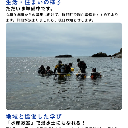
生活・住まいの様子
護者様の不安や、中学生のみなさんの素朴な疑問にスタッフ
ただいま準備中です。
が直接お答えします。チャットでの質問も可能ですので、ぜ
令和９年度からの募集に向けて、羅臼町で現在準備をすすめており
ひご自宅からリラックスしてご参加ください。▼お申し込み
ます。詳細が決まりましたら、後日お知らせします。
前に必ずご確認ください・参加規約への同意プログラムへの
参加申し込みいただく前に、「お申し込みに関する各規約」
への同意が必須となります。ご確認ください。・抽選による
参加者決定についてお申込みいただいた方の中から抽選の
上、締め切り日から1週間を目途に、お申し込み時に記入いた
だいたメールアドレス宛に「当選／落選メール」をお送りい
たします。当選者は、メールに記載された「当選確認フォー
ム」に３日以内に回答いただき、確認フォームの提出をもっ
て参加確定とさせていただきます。当選確認フォームの期日
までにご回答いただけない場合は、当選を取り消しとさせて
いただきます。当選取り消しがあった場合は、繰り上げ当選
者へご連絡させていただきます。登録メールアドレスの変更
をご希望の場合は下記の地域みらい留学公式LINEよりご連絡
をお願いします。※受信制限設定をしていると、通知メール
をお受け取りいただけません。その場合は、
「@miratabi.jp」からのメールを受信できるよう設定をお願
いいたします。※結果に関する個別のお問合せにはお答えし
ておりませんので、ご了承ください。・お申し込みについて
お申込はお一人様1回限りです。PC・スマートフォンからお
地域と協働した学び
申込ください。申込後の内容変更はできません。お申込時
「水産教室」で潜水士にもなれる！
は、メールアドレスの入力間違いにご注意ください。・宿泊
について１室に複数(同性2～4名程度)で宿泊いただく予定で