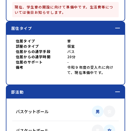
現在、学生寮の開設に向けて準備中です。生活費等につ
いては後日お知らせします。
居住タイプ
住居タイプ
寮
部屋のタイプ
個室
住居からの通学手段
バス
住居からの通学時間
20分
住居のサポート
-
備考
令和９年度の受入れに向け
て、現在準備中です。
部活動
バスケットボール
男
女
バスケットボール
男
女