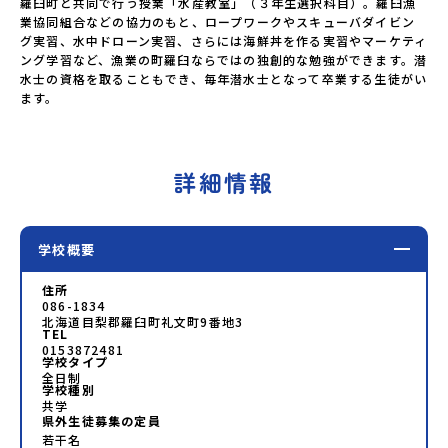
羅臼町と共同で行う授業「水産教室」（３年生選択科目）。羅臼漁
す。・食事アレルギー対応について個別の詳細なアレルギー
業協同組合などの協力のもと、ロープワークやスキューバダイビン
対応希望にはお応えしかねる場合がございます。対応が必要
グ実習、水中ドローン実習、さらには海鮮丼を作る実習やマーケティ
な場合は必ず事前にご相談ください。・参加取消や急遽参加
ング学習など、漁業の町羅臼ならではの独創的な勉強ができます。潜
できなくなった場合について参加決定後の参加お取り消しは
水士の資格を取ることもでき、毎年潜水士となって卒業する生徒がい
ご遠慮下さい。やむを得ないお取り消しの場合はお早めに事
ます。
務局までご連絡ください。・キャンセルポリシーやむを得な
い参加お取り消しの場合、以下のルールに沿って対応させて
いただきます。ご了承ください。プログラム開催日の前日＜8
月27日＞から、【キャンセルのご連絡日：お支払いいただく
詳細情報
旅行代金】・21日目にあたる日以前：無料・20日目-8日目：
20％・7日目-2日目：30％・プログラム開始日の前日：
40％・プログラム開始日当日：50％・ご連絡無しでの不参加
またはプログラム開始後の解除：100％・催行中止について天
学校概要
候などの状況等によって開催を見合わせる可能性がありま
す。その場合は原則、開催日1週間前までにご連絡いたしま
す。又、最少催行人数に達しなかった場合は、開催日3週間前
住所
086-1834
までに催行中止の旨をメールにてご連絡いたします。・よく
北海道目梨郡羅臼町礼文町9番地3
あるご質問その他、よくあるご質問についてはこちらをご確
TEL
認ください。✨返済不要！あなたの挑戦を支える「地域みらい
0153872481
留学奨学金」👉詳細はこちら：https://c-
学校タイプ
全日制
mirai.jp/scholarship運営団体について＜プログラム主催：
学校種別
一般財団法人地域・教育魅力化プラットフォーム＞「意志あ
共学
る若者にあふれる持続可能な地域・社会をつくる」というビ
県外生徒募集の定員
ジョンを掲げ、2017年3月に島根県に設立した教育事業団体
若干名