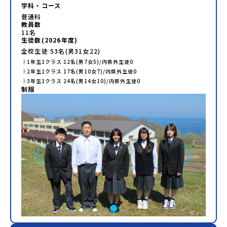
です。日本全国約200の高校と連携しながら、中学卒業後に地
学科・コース
域の枠を越えて生徒一人ひとりの夢や価値観に合った地域・
普通科
学校で1〜3年間過ごすことができるシステム「地域みらい留
教員数
学」をはじめとした、教育事業や地域活性モデルをつくり続
11
名
けています。名 称：一般財団法人地域・教育魅力化プラッ
生徒数(
2026
年度)
トフォーム設 立：2017年3月代表者：岩本 悠所在地：〒
全校生徒
53
名(男
31
女
22
)
690-0842 島根県松江市東本町二丁目25-6 みらいBASE2階
├
1年生
1
クラス
12
名(男
7
女
5
)/内県外生徒
0
公式HP：http://c-platform.or.jp/お問い合わせ先担当：小
├
2年生
1
クラス
17
名(男
10
女
7
)/内県外生徒
0
川・小原E-mail：info@miratabi.jp「おためし地域留学体
├
3年生
1
クラス
24
名(男
14
女
10
)/内県外生徒
0
験」のプログラム開催情報を公式LINEにて配信中！ぜひご登
制服
録ください♪地域みらい留学公式LINE