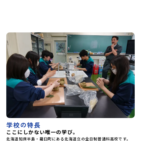
和島水産・宇南中等)愛媛県立野村高等学校愛媛県立弓削高等
「おためし地域留学体験」は、日本全国約200の高校と連携
学校愛媛県立上浮穴高等学校愛媛県立今治工業高等学校高知
し、地域の枠を超えて学校生活を送る「地域みらい留学」を
県立嶺北高等学校高知県立四万十高等学校高知県立中村高等
プチ体験できるプログラムです。はじめてのひとり旅でも安
学校西土佐分校高知県立高知農業高等学校 九州 佐賀県立
心！現地でもスタッフがしっかりとサポートいたします。----
有田工業高等学校熊本県立小国高等学校熊本県立矢部高等学
---奨学金のお知らせ-------＼返還不要・3年間最大72万／💡
校佐賀県立牛津高等学校鹿児島県立沖永良部高等学校鹿児島
北海道の高校留学に【毎月2万円】の給付型奨学金～夢に向か
県立志布志高等学校宮崎県立飯野高等学校宮崎県立高千穂高
って一歩踏み出す、あなたの未来を応援！～ 詳細・条件は
等学校鹿児島県立古仁屋高等学校沖縄県立久米島高等学校私
こちらから---------------------------------今回のフィール
立高校国際高等専門学校（石川県）開志国際高等学校(新潟県)
ドは「北海道 羅臼町（らうすちょう）」北海道の東端、知床
広島三育学院高等学校(広島県) ※2日目のみ参加
半島の東側に位置する羅臼町（らうすちょう）は、人口 約
4,000人。世界自然遺産「知床（しれとこ）」の一部として登
録されており、手つかずの自然とともに生きる人々の暮らし
が息づく町です。羅臼の海では、流氷がもたらす豊かな栄養
を求めて、マッコウクジラやシャチ、イルカが見られることも
あり、夏はホエールウォッチング（船やボートに乗って、野
生のクジラを観察するアクティビティ）が大人気！冬には、
流氷の上に佇む絶滅危惧種の鳥類、オオワシやオジロワシの
姿も観察でき、バードウォッチャーにとっても憧れの地です。
山間部ではヒグマやエゾシカなどの大型動物、夜にはシマフ
クロウなど、北海道ならではの野生動物たちに出会えます。知
床連山の主峰・羅臼岳（らうすだけ）をはじめとする山々
や、手つかずの自然が残る知床岬（しれとこみさき）は、野
学校の特長
生動物の楽園ともいえるフィールドです！羅臼町では、昆布
ここにしかない唯一の学び。
漁やサケ・マス漁などの伝統的な漁業が今も受け継がれてお
り、町の人々は雄大な自然と共に暮らしています。地元の方
北海道知床半島・羅臼町にある北海道立の全日制普通科高校です。