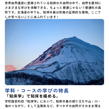
との交流を通じて、「自然や野生動物とともに生きる」とい
世界自然遺産に登録されている知床の大自然の中で、自然を題材に
うライフスタイルを学び一緒に体験できるのもこのプログラ
さまざまな学びを体験できる、ちょっと普通じゃない？普通科の高
ムでしかできない魅力です。学校の裏山は、世界遺産・知床
校です。北海道の中でも、知床半島は別格の圧倒的な環境。ここで
（しれとこ）。羅臼高校は全日制普通科高校。北海道の中で
しか学べないことにあふれています！
も特別な場所である「知床（しれとこ）」で、自然を題材に
さまざまな学びを体験できる、ユニークな普通科の高校。
「知床学」で知床を極める。手つかずの大自然が残る知床を
舞台に、いのちの繋がりを深く学ぶ「知床学」 。国立公園・
世界自然遺産エリアでの自然観察や、観光船からのクジラ・
シャチの観察、冬に流氷とともにやってくるオオワシ・オジ
ロワシの観察など、羅臼高校でしか味わえないリアルな大自
然があなたを待っています。「水産教室」で潜水士にもなれ
る！この授業ではロープワークやスキューバダイビング実
習、水中ドローン実習、さらには海鮮丼を作る実習やマーケ
ティング学習など、漁業の町羅臼ならではの独創的な学習が
できます。毎年、国家資格である「潜水士」を取得して卒業
している生徒もいます。そんな他にはない魅力がギュッと詰
まった羅臼町で、アクティビティやフィールドワークを通じ
て「野生の動物たちと共存する暮らし」「命の恵み」に触れ
てみませんか？知床・羅臼でしか出会えない生き物たちと、
学科・コースの学びの特長
人々の暮らしを、ぜひ五感で体験してください！体験のおす
すめポイント体験プログラム内容（予定）＜1日目＞（PM）
「知床学」で知床を極める。
14:30集合（中標津空港）「オリエンテーション・自己紹介ワ
学校設定科目「知床学」において、知床半島の成り立ちや山・川・
ーク」「羅臼高生と交流！」「1日目の振り返り会」＜2日目
海のつながり、そして生態系など、手つかずの自然がそのまま残る
＞（AM）「”らうす”を体感。フィールドワーク」 -世界遺