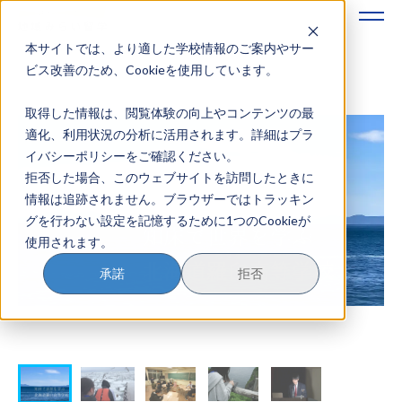
本サイトでは、より適した学校情報のご案内やサー
地域みらい留学のすすめかた
ビス改善のため、Cookieを使用しています。
取得した情報は、閲覧体験の向上やコンテンツの最
地域みらい留学とは
適化、利用状況の分析に活用されます。詳細はプラ
イバシーポリシーをご確認ください。
学校を探す
拒否した場合、このウェブサイトを訪問したときに
情報は追跡されません。ブラウザーではトラッキン
イベントを探す
グを行わない設定を記憶するために1つのCookieが
使用されます。
おためし地域留学
承諾
拒否
マガジン
奨学金について
？
イベント参加方法