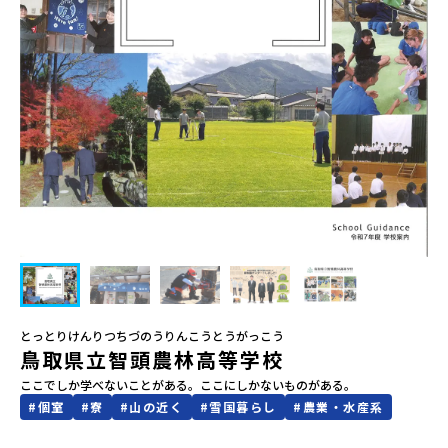
会員登録
MYページログイン
とっとりけんりつちづのうりんこうとうがっこう
鳥取県立智頭農林高等学校
ここでしか学べないことがある。ここにしかないものがある。
#
個室
#
寮
#
山の近く
#
雪国暮らし
#
農業・水産系