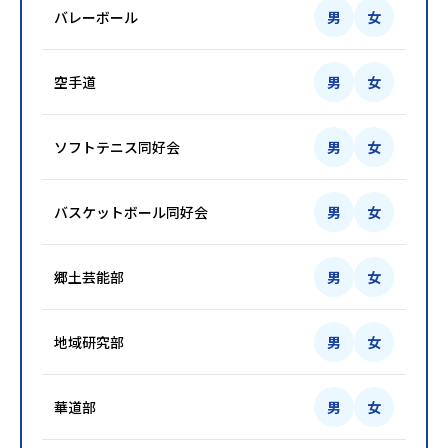
バレーボール
男
女
空手道
男
女
ソフトテニス同好会
男
女
バスケットボール同好会
男
女
郷土芸能部
男
女
地域研究部
男
女
華道部
男
女