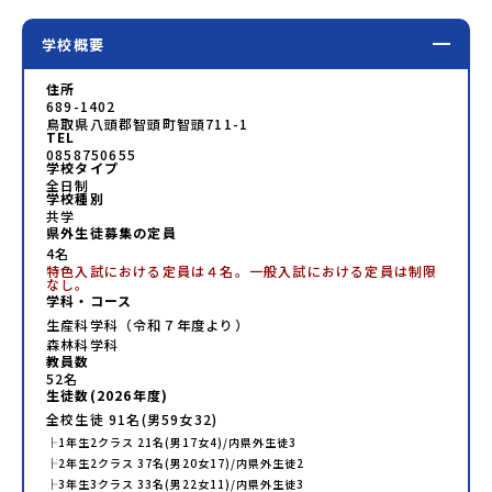
学校概要
住所
689-1402
鳥取県八頭郡智頭町智頭711-1
TEL
0858750655
学校タイプ
全日制
学校種別
共学
県外生徒募集の定員
4名
特色入試における定員は４名。一般入試における定員は制限
なし。
学科・コース
生産科学科（令和７年度より）
森林科学科
教員数
52
名
生徒数(
2026
年度)
全校生徒
91
名(男
59
女
32
)
├
1年生
2
クラス
21
名(男
17
女
4
)/内県外生徒
3
├
2年生
2
クラス
37
名(男
20
女
17
)/内県外生徒
2
├
3年生
3
クラス
33
名(男
22
女
11
)/内県外生徒
3