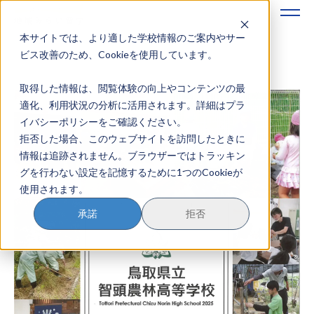
本サイトでは、より適した学校情報のご案内やサー
地域みらい留学のすすめかた
ビス改善のため、Cookieを使用しています。
取得した情報は、閲覧体験の向上やコンテンツの最
地域みらい留学とは
適化、利用状況の分析に活用されます。詳細はプラ
イバシーポリシーをご確認ください。
学校を探す
拒否した場合、このウェブサイトを訪問したときに
情報は追跡されません。ブラウザーではトラッキン
イベントを探す
グを行わない設定を記憶するために1つのCookieが
使用されます。
おためし地域留学
承諾
拒否
マガジン
奨学金について
？
イベント参加方法