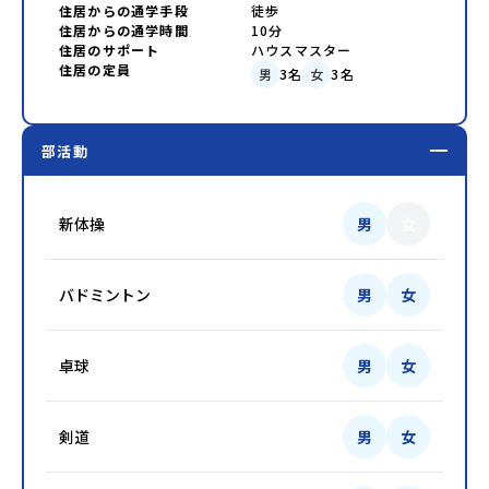
住居からの通学手段
徒歩
住居からの通学時間
10分
住居のサポート
ハウスマスター
住居の定員
男
3
名
女
3
名
部活動
新体操
男
女
バドミントン
男
女
卓球
男
女
剣道
男
女