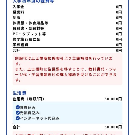
入学初年度の経費等
入学金
0円
授業料
0円
制服
0円
体操服・体育用品等
0円
教科書・副教材等
0円
PC・タブレット等
0円
修学旅行積立金
0円
学校諸費
0円
合計
0円
制服代は上士幌高校振興会より全額補助を行っていま
す。

また、上士幌町に住民票を移すことで、教科書代・ジャ
ージ代・学習用端末代の購入補助を受けることができま
生活費
住居費（月額/円）
50,000円
食費込み
光熱費込み
インターネット代込み
合計
50,000円