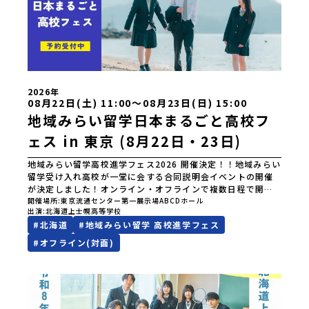
2026年
08月22日(土) 11:00〜08月23日(日) 15:00
地域みらい留学日本まるごと高校フ
ェス in 東京 (8月22日・23日)
地域みらい留学高校進学フェス2026 開催決定！！地域みらい
留学受け入れ高校が一堂に会する合同説明会イベントの開催
が決定しました！オンライン・オフラインで複数日程で開催
いたしますので、奮ってご参加ください。皆様にお会いでき
開催場所
東京流通センター第一展示場ABCDホール
出演
北海道上士幌高等学校
ますことを楽しみにしております。ページ下の「申し込む」
#
北海道
#
地域みらい留学 高校進学フェス
ボタンより事前予約をお願いいたします。\ 地域みらい留学高
校進学フェス in 東京 (8月22日・23日)/日時2026年8月22日
#
オフライン(対面)
(土)11:00-17:00 8月23日(日)10:30-15:00場所東京
流通センター第一展示場ABCDホール出展校 北海道 北海道
夕張高等学校北海道松前高等学校北海道知内高等学校北海道
上ノ国高等学校北海道奥尻高等学校ニセコ国際高等学校北海
道おといねっぷ美術工芸高等学校北海道幌加内高等学校北海