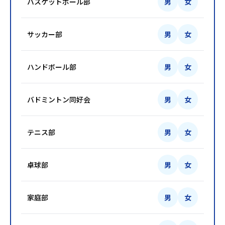
バスケットボール部
男
女
サッカー部
男
女
ハンドボール部
男
女
バドミントン同好会
男
女
テニス部
男
女
卓球部
男
女
家庭部
男
女