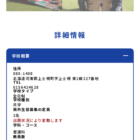
詳細情報
学校概要
住所
080-1408
北海道河東郡上士幌町字上士幌 東1線227番地
TEL
0156424628
学校タイプ
全日制
学校種別
共学
県外生徒募集の定員
2名
出願状況により変動します
学科・コース
普通科
教員数