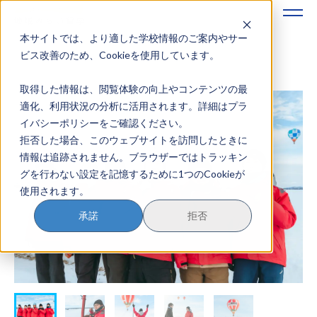
本サイトでは、より適した学校情報のご案内やサー
地域みらい留学のすすめかた
ビス改善のため、Cookieを使用しています。
取得した情報は、閲覧体験の向上やコンテンツの最
地域みらい留学とは
適化、利用状況の分析に活用されます。詳細はプラ
イバシーポリシーをご確認ください。
学校を探す
拒否した場合、このウェブサイトを訪問したときに
情報は追跡されません。ブラウザーではトラッキン
イベントを探す
グを行わない設定を記憶するために1つのCookieが
使用されます。
おためし地域留学
承諾
拒否
マガジン
奨学金について
？
イベント参加方法