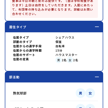
食事は平日の朝と夜のみ提供です。（昼は学校給食があ
ります）土日は自炊をしていただきます。入居にあたっ
て、布団等の持ち込みが必要となります。詳細はお問い
合わせください。
居住タイプ
住居タイプ
シェアハウス
部屋のタイプ
個室
住居からの通学手段
自転車
住居からの通学時間
15分
住居のサポート
ハウスマスター
住居の定員
男
2
名
女
2
名
部活動
熱気球部
男
女