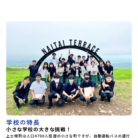
和島水産・宇南中等)愛媛県立野村高等学校愛媛県立弓削高等
にツアーをしてほしい！学校説明会後の午後が空いているの
学校愛媛県立上浮穴高等学校愛媛県立今治工業高等学校高知
でそこで寮を見たい！等寮の見学をしたい、地域みらい留学
県立嶺北高等学校高知県立四万十高等学校高知県立中村高等
をしている先輩と交流したい、町内の主要施設を案内してほ
学校西土佐分校高知県立高知農業高等学校 九州 佐賀県立
しいなど、ご希望をぜひ聞かせていただければと思います。お
有田工業高等学校熊本県立小国高等学校熊本県立矢部高等学
気軽にご連絡ください。----その他詳細についてはお申し込み
校佐賀県立牛津高等学校鹿児島県立沖永良部高等学校鹿児島
をいただいた方に直接ご連絡いたします。質問などありまし
県立志布志高等学校宮崎県立飯野高等学校宮崎県立高千穂高
たら、お気軽にお問い合わせください！電話：01564-2-
等学校鹿児島県立古仁屋高等学校沖縄県立久米島高等学校私
3014メール：kami-hs01@kamishihoro-edu.net
立高校国際高等専門学校（石川県）開志国際高等学校(新潟県)
広島三育学院高等学校(広島県) ※2日目のみ参加
学校の特長
小さな学校の大きな挑戦！
上士幌町は人口4700人程度の小さな町ですが、自動運転バスの運行