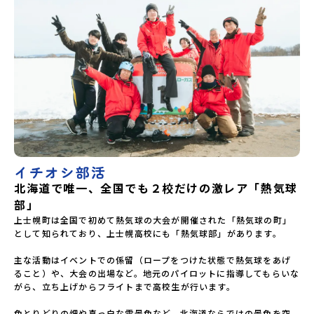
イチオシ部活
北海道で唯一、全国でも２校だけの激レア「熱気球
部」
上士幌町は全国で初めて熱気球の大会が開催された「熱気球の町」
として知られており、上士幌高校にも「熱気球部」があります。

主な活動はイベントでの係留（ロープをつけた状態で熱気球をあげ
ること）や、大会の出場など。地元のパイロットに指導してもらいな
がら、立ち上げからフライトまで高校生が行います。

色とりどりの畑や真っ白な雪景色など、北海道ならではの景色を空