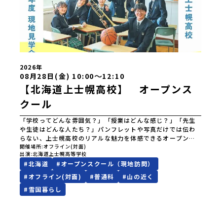
道苫前商業高等学校北海道斜里高等学校北海道湧別高等学校
北海道大空高等学校北海道平取高等学校北海道上士幌高等学
校北海道大樹高等学校北海道池田高等学校北海道白糠高等学
校北海道標津高等学校北海道羅臼高等学校北海道佐呂間高等
学校北海道雄武高等学校北海道月形高等学校 東北 青森県
立三戸高等学校青森県立名久井農業高等学校岩手県立沼宮内
高等学校岩手県立西和賀高等学校岩手県立大槌高等学校岩手
県立岩泉高等学校岩手県立種市高等学校宮城県中新田高等学
2026年
校秋田県立男鹿海洋高等学校秋田県立矢島高等学校秋田県立
〜
08月28日(金) 10:00
12:10
角館高等学校秋田県立鹿角高等学校山形県立谷地高等学校山
【北海道上士幌高校】 オープンス
形県立長井工業高等学校山形県立新庄神室産業高等学校金山
校山形県立高畠高等学校山形県立小国高等学校福島県立川俣
クール
高等学校福島県立只見高等学校福島県立猪苗代高等学校福島
県立川口高等学校 関東 茨城県立大子清流高等学校 中
「学校ってどんな雰囲気？」「授業はどんな感じ？」「先生
部 新潟県立村上高等学校新潟県立佐渡高等学校新潟県立佐
や生徒はどんな人たち？」パンフレットや写真だけでは伝わ
渡総合高等学校新潟県立羽茂高等学校新潟県立加茂農林高等
らない、上士幌高校のリアルな魅力を体感できるオープンス
学校新潟県立国際情報高等学校石川県立能登高等学校福井県
クールを開催します🎈授業見学や学校紹介を通して、普段の
開催場所
オフライン(対面)
立若狭高等学校長野県木曽青峰高等学校長野県白馬高等学校
出演
北海道上士幌高等学校
学校生活や学校の雰囲気を実際に見て、聞いて、感じてみませ
富山県立氷見高等学校静岡県立伊豆総合高等学校土肥分校静
#
北海道
#
オープンスクール（現地訪問）
んか？■日時令和7年8月28日（金）10時〜12時10分（受
岡県立浜松湖北高等学校佐久間分校 近畿 五條市立西吉野
付 9時45分〜）■場所北海道上士幌高等学校・上士幌町内■
#
オフライン(対面)
#
普通科
#
山の近く
農業高等学校和歌山県立串本古座高等学校 中国・四国 島
当日の内容授業見学、相談、説明、座談会、部活紹介など■
根県立横田高等学校島根県立島根中央高等学校島根県立矢上
#
雪国暮らし
学生寮見学&amp;町内ツアーについて学校説明会の前後で町
高等学校島根県立隠岐島前高等学校岡山県立勝山高等学校
内ツアーを実施いたします。日程や内容は参加を希望する方
蒜山校地広島県立加計高等学校芸北分校広島県立大崎海星高
と調整を行いますので、ご自身の予定に合わせて参加可能で
等学校愛媛県立南宇和高等学校愛媛県立宇和島南高等学校(宇
す。調整例：早めに北海道に行くので、学校説明会の前の日