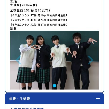
21
名
生徒数(
2026
年度)
全校生徒
151
名(男
80
女
71
)
├
1年生
2
クラス
57
名(男
29
女
28
)/内県外生徒
1
├
2年生
2
クラス
42
名(男
24
女
18
)/内県外生徒
1
├
3年生
2
クラス
52
名(男
27
女
25
)/内県外生徒
0
制服
学費・生活費