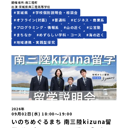
℡０２２６－４６－３６４３
いう方向けに平日に個別オンライン相談＆見学受付を受け付
開催場所
南三陸町
出演
宮城県南三陸高等学校
けます。現在の検討状況や希望進路を伺いながら共に進路に
#
宮城県
#
学校個別説明会・相談会
ついて考えます。見学等は本イベントからお申し込みいただ
いた後、日程の調整を行います。申し込み確認後、担当者よ
#
オフライン(対面)
#
普通科
#
ビジネス・商業系
り調整のご連絡をいたします。ご連絡や日程調整にお時間を
#
プログラミング・情報系
#
山の近く
#
公営塾
いただく場合がございます。ゆとりを持った日程でお申し込
みいただけますと幸いです。▼はじめにここでの三年間は、
#
まちなか
#
めずらしい学科・コース
#
海の近く
魔法のような変化を約束するものではありません。都会のよ
#
地域連携・実践型探究
うにいつでもなんでもあるような便利さではないし、冬の寒
さは少し厳しいかもしれません。何かにチャレンジしようと
思えば、壁にぶつかることだってあるはずです。正直に言え
ば、ここは至れり尽くせりの環境ではありません。学校のな
かでも、学びのフィールドとなる南三陸町でも、日々試行錯
誤が続いています。それでも、私たちは知っています。この
「ままならなさ」と向き合った時間が、人をいちばん強くす
ることを。 ここではあなたを、一人の新たな町民として迎え
ます。 お客様ではなく、この町の未来を一緒につくり、魅力
的にしていく仲間として、君を待っています。▼説明会でお伝
えすること・学びのフィールドとなる南三陸町について紹
介・留学生活の拠点、南三陸高校について紹介 ・1期生が撮
影した「旭桜寮紹介動画」-----はじめから強い想い、覚悟を
2026年
持っていなくても、大丈夫です。 何かやってみたい。学んで
〜
09月02日(水) 18:00
19:00
みたい。挑戦したい。素直で小さく感じる想いでも、その一
いのちめぐるまち 南三陸kizuna留
歩を、私たちは全力で応援します。