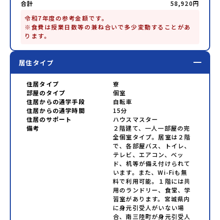
合計
58,920円
令和7年度の参考金額です。

※食費は授業日数等の兼ね合いで多少変動することがあ
居住タイプ
住居タイプ
寮
部屋のタイプ
個室
住居からの通学手段
自転車
住居からの通学時間
15分
住居のサポート
ハウスマスター
備考
２階建て、一人一部屋の完
全個室タイプ。居室は２階
で、各部屋バス、トイレ、
テレビ、エアコン、ベッ
ド、机等が備え付けられて
います。また、Wi-Fiも無
料で利用可能。１階には共
用のランドリー、食堂、学
習室があります。宮城県内
に身元引受人がいない場
合、南三陸町が身元引受人