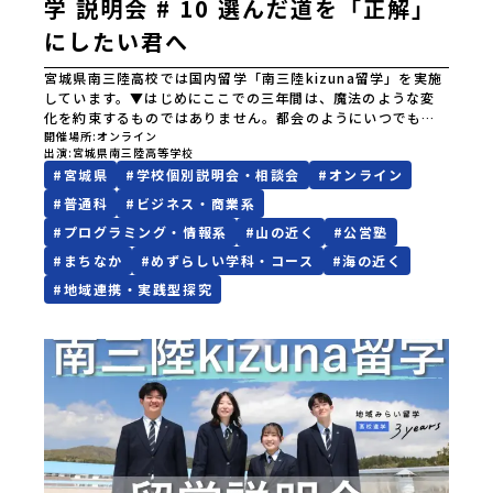
学 説明会 # 10 選んだ道を「正解」
にしたい君へ
宮城県南三陸高校では国内留学「南三陸kizuna留学」を実施
しています。▼はじめにここでの三年間は、魔法のような変
化を約束するものではありません。都会のようにいつでもな
んでもあるような便利さではないし、冬の寒さは少し厳しい
開催場所
オンライン
出演
宮城県南三陸高等学校
かもしれません。何かにチャレンジしようと思えば、壁にぶ
#
宮城県
#
学校個別説明会・相談会
#
オンライン
つかることだってあるはずです。正直に言えば、ここは至れ
り尽くせりの環境ではありません。学校のなかでも、学びの
#
普通科
#
ビジネス・商業系
フィールドとなる南三陸町でも、日々試行錯誤が続いていま
#
プログラミング・情報系
#
山の近く
#
公営塾
す。それでも、私たちは知っています。この「ままならなさ」
と向き合った時間が、人をいちばん強くすることを。 ここで
#
まちなか
#
めずらしい学科・コース
#
海の近く
はあなたを、一人の新たな町民として迎えます。 お客様では
#
地域連携・実践型探究
なく、この町の未来を一緒につくり、魅力的にしていく仲間
として、君を待っています。▼説明会でお伝えすること・学び
のフィールドとなる南三陸町について紹介・留学生活の拠
点、南三陸高校について紹介 ・1期生が撮影した「旭桜寮紹
介動画」・質疑応答＆生徒会・現役留学生による本音トーク
※本説明会は留学生と地元生が説明役を務めます。前半では
南三陸町について、そして高校での留学生活について、共通の
内容を紹介します。後半では高校生視点の本音トーク！登壇
する生徒や寄せられる質問によって、その時だけの生の声を
お届けしています。⚪︎これまでの説明会ではこんなお話をして