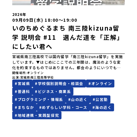
くれました。・南三陸のおすすめポイント・南三陸高校に来
てみて気づいたこと、変化したこと・地元の普通が、外から
見たら特別だった話・飛び込む留学生、迎え入れる地元生・
2026年
南三陸での高校生活、実際どう？・どんな人におすすめ？----
〜
09月09日(水) 18:00
19:00
-はじめから強い想い、覚悟を持っていなくても、大丈夫で
いのちめぐるまち 南三陸kizuna留
す。 何かやってみたい。学んでみたい。挑戦したい。素直で
小さく感じる想いでも、その一歩を、私たちは全力で応援し
学 説明会 #11 選んだ道を「正解」
ます。
にしたい君へ
宮城県南三陸高校では国内留学「南三陸kizuna留学」を実施
しています。▼はじめにここでの三年間は、魔法のような変
化を約束するものではありません。都会のようにいつでもな
んでもあるような便利さではないし、冬の寒さは少し厳しい
開催場所
オンライン
出演
宮城県南三陸高等学校
かもしれません。何かにチャレンジしようと思えば、壁にぶ
#
宮城県
#
学校個別説明会・相談会
#
オンライン
つかることだってあるはずです。正直に言えば、ここは至れ
り尽くせりの環境ではありません。学校のなかでも、学びの
#
普通科
#
ビジネス・商業系
フィールドとなる南三陸町でも、日々試行錯誤が続いていま
#
プログラミング・情報系
#
山の近く
#
公営塾
す。それでも、私たちは知っています。この「ままならなさ」
と向き合った時間が、人をいちばん強くすることを。 ここで
#
まちなか
#
めずらしい学科・コース
#
海の近く
はあなたを、一人の新たな町民として迎えます。 お客様では
#
地域連携・実践型探究
なく、この町の未来を一緒につくり、魅力的にしていく仲間
として、君を待っています。▼説明会でお伝えすること・学び
のフィールドとなる南三陸町について紹介・留学生活の拠
点、南三陸高校について紹介 ・1期生が撮影した「旭桜寮紹