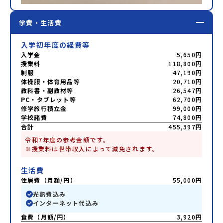
学費・生活費
入学初年度の経費等
入学金
5,650円
授業料
118,800円
制服
47,190円
体操服・体育用品等
20,710円
教科書・副教材等
26,547円
PC・タブレット等
62,700円
修学旅行積立金
99,000円
学校諸費
74,800円
合計
455,397円
令和7年度の参考金額です。

※授業料は世帯収入によって減免されます。
生活費
住居費（月額/円）
55,000円
光熱費込み
インターネット代込み
食費（月額/円）
3,920円