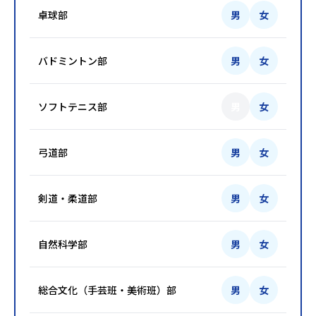
卓球部
男
女
バドミントン部
男
女
ソフトテニス部
男
女
弓道部
男
女
剣道・柔道部
男
女
自然科学部
男
女
総合文化（手芸班・美術班）部
男
女