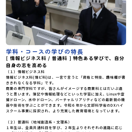
学科・コースの学びの特長
[ 情報ビジネス科 / 普通科 ] 特色ある学びで、自分
自身の志を高める
（１）情報ビジネス科

情報ビジネス科(情ビ科)は、一言で言うと「資格と特技、趣味欄が書
ききれなくなる学科」です。

商業の専門学科ですが、皆さんがイメージする商業科とはだいぶ違
うと思います。簿記や情報処理などといった学習に加え、Linuxや空
撮ドローン、水中ドローン、バーチャルリアリティなどの最新鋭の機
器や技術を学ぶことができます。令和６年から文部科学省のDXハイ
スクール事業に採択され、より充実した教育環境となっています。

（２）普通科（地域創造系・文理系）

１年生は、全員共通科目を学び、２年生よりそれぞれの進路に応じ