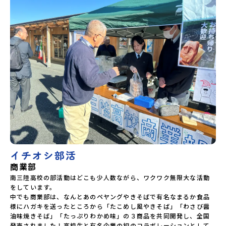
イチオシ部活
商業部
南三陸高校の部活動はどこも少人数ながら、ワクワク無限大な活動
をしています。

中でも商業部は、なんとあのペヤングやきそばで有名なまるか食品
様にハガキを送ったところから「たこめし風やきそば」「わさび醤
油味焼きそば」「たっぷりわかめ味」の３商品を共同開発し、全国
発売されました！高校生と有名企業の初のコラボレーションとして