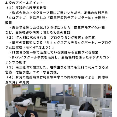
本校のアピールポイント

（１）実践的な起業家教育

　・株式会社カネタグループ様にご協力いただき、地元の未利用魚
「クロアナゴ」を活用した「南三陸産旨辛アナゴラー油」を開発・
販売

　・震災で被災した住民バスを復活させた「南三陸モアイ化計画」
など、震災復興や防災に関わる授業の実践

（２）IT人材に求められる「プログラミング教育」の充実

　・日本の高校初となる「リナックスアカデミックパートナープログ
ラム認定校（令和4年度より）」

　・IT業界の第一線で活躍している講師から直接学べる授業

　・DXハイスクール事業を活用し、最新機材を使ったデジタルコン
テンツの制作

（３）南三陸町で開設した、在校生なら誰でも無料で利用できる公
営塾「志翔学舎」での「学習支援」

（４）台湾の嘉義縣立竹崎高級中學との姉妹校締結による「国際相
互交流」の充実