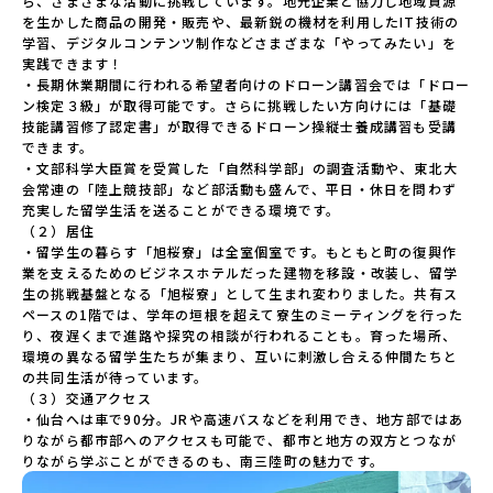
ら、さまざまな活動に挑戦しています。地元企業と協力し地域資源
を生かした商品の開発・販売や、最新鋭の機材を利用したIT技術の
学習、デジタルコンテンツ制作などさまざまな「やってみたい」を
実践できます！

・長期休業期間に行われる希望者向けのドローン講習会では「ドロー
ン検定３級」が取得可能です。さらに挑戦したい方向けには「基礎
技能講習修了認定書」が取得できるドローン操縦士養成講習も受講
できます。

・文部科学大臣賞を受賞した「自然科学部」の調査活動や、東北大
会常連の「陸上競技部」など部活動も盛んで、平日・休日を問わず
充実した留学生活を送ることができる環境です。

（２）居住

・留学生の暮らす「旭桜寮」は全室個室です。もともと町の復興作
業を支えるためのビジネスホテルだった建物を移設・改装し、留学
生の挑戦基盤となる「旭桜寮」として生まれ変わりました。共有ス
ペースの1階では、学年の垣根を超えて寮生のミーティングを行った
り、夜遅くまで進路や探究の相談が行われることも。育った場所、
環境の異なる留学生たちが集まり、互いに刺激し合える仲間たちと
の共同生活が待っています。

（３）交通アクセス

・仙台へは車で90分。JRや高速バスなどを利用でき、地方部ではあ
りながら都市部へのアクセスも可能で、都市と地方の双方とつなが
りながら学ぶことができるのも、南三陸町の魅力です。