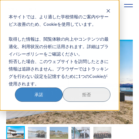
本サイトでは、より適した学校情報のご案内やサー
地域みらい留学のすすめかた
ビス改善のため、Cookieを使用しています。
取得した情報は、閲覧体験の向上やコンテンツの最
地域みらい留学とは
適化、利用状況の分析に活用されます。詳細はプラ
イバシーポリシーをご確認ください。
学校を探す
拒否した場合、このウェブサイトを訪問したときに
情報は追跡されません。ブラウザーではトラッキン
イベントを探す
グを行わない設定を記憶するために1つのCookieが
使用されます。
おためし地域留学
承諾
拒否
マガジン
奨学金について
？
イベント参加方法