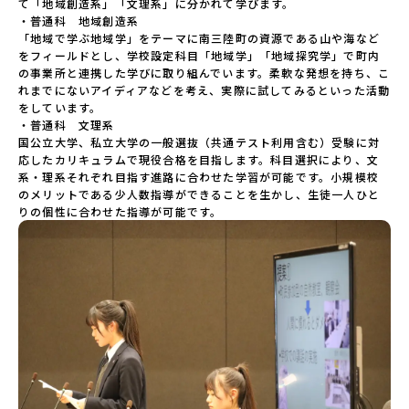
て「地域創造系」「文理系」に分かれて学びます。

・普通科　地域創造系

「地域で学ぶ地域学」をテーマに南三陸町の資源である山や海など
をフィールドとし、学校設定科目「地域学」「地域探究学」で町内
の事業所と連携した学びに取り組んでいます。柔軟な発想を持ち、こ
れまでにないアイディアなどを考え、実際に試してみるといった活動
をしています。

・普通科　文理系

国公立大学、私立大学の一般選抜（共通テスト利用含む）受験に対
応したカリキュラムで現役合格を目指します。科目選択により、文
系・理系それぞれ目指す進路に合わせた学習が可能です。小規模校
のメリットである少人数指導ができることを生かし、生徒一人ひと
りの個性に合わせた指導が可能です。