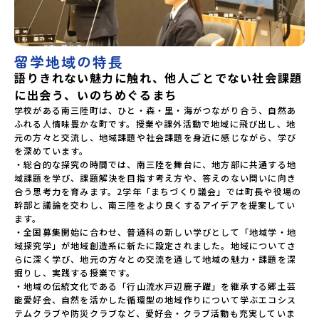
留学地域の特長
語りきれない魅力に触れ、他人ごとでない社会課題
に出会う、いのちめぐるまち
学校がある南三陸町は、ひと・森・里・海がつながり合う、自然あ
ふれる人情味豊かな町です。授業や課外活動で地域に飛び出し、地
元の方々と交流し、地域課題や社会課題を身近に感じながら、学び
を深めています。

・総合的な探究の時間では、南三陸を舞台に、地方部に共通する地
域課題を学び、課題解決を目指す考え方や、答えのない問いに向き
合う思考力を育みます。2学年「まちづくり議会」では町長や役場の
幹部と議論を交わし、南三陸をより良くするアイデアを提案してい
ます。

・全国募集開始に合わせ、普通科の新しい学びとして「地域学・地
域探究学」が地域創造系に新たに設定されました。地域についてさ
らに深く学び、地元の方々との交流を通して地域の魅力・課題を深
掘りし、実践する授業です。

・地域の伝統文化である「行山流水戸辺鹿子躍」を継承する郷土芸
能愛好会、自然を活かした循環型の地域作りについて学ぶエコシス
テムクラブや防災クラブなど、愛好会・クラブ活動も充実していま