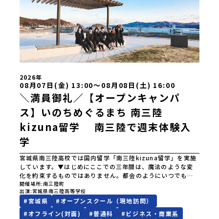
2026年
08月07日(金) 13:00〜08月08日(土) 16:00
＼満員御礼／【オープンキャンパ
ス】いのちめぐるまち 南三陸
kizuna留学 南三陸で週末体験入
学
宮城県南三陸高校では国内留学「南三陸kizuna留学」を実施
しています。▼はじめにここでの三年間は、魔法のような変
化を約束するものではありません。都会のようにいつでもな
んでもあるような便利さではないし、冬の寒さは少し厳しい
開催場所
南三陸町
出演
宮城県南三陸高等学校
かもしれません。何かにチャレンジしようと思えば、壁にぶ
#
宮城県
#
オープンスクール（現地訪問）
つかることだってあるはずです。正直に言えば、ここは至れ
り尽くせりの環境ではありません。学校のなかでも、学びの
#
オフライン(対面)
#
普通科
#
ビジネス・商業系