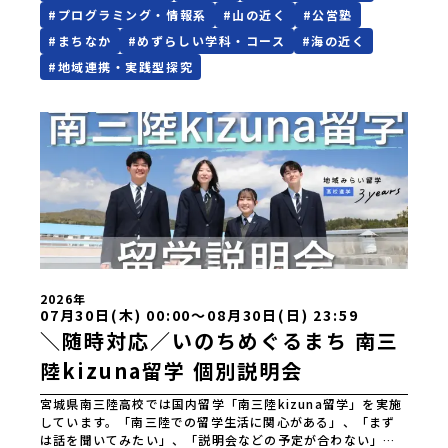
フィールドとなる南三陸町でも、日々試行錯誤が続いていま
#
プログラミング・情報系
#
山の近く
#
公営塾
す。それでも、私たちは知っています。この「ままならなさ」
と向き合った時間が、人をいちばん強くすることを。 ここで
#
まちなか
#
めずらしい学科・コース
#
海の近く
はあなたを、一人の新たな町民として迎えます。 お客様では
#
地域連携・実践型探究
なく、この町の未来を一緒につくり、魅力的にしていく仲間
として、君を待っています。▼週末体験入学でお伝えすること
(昨年度の例)・留学生活の拠点となる南三陸高校で授業体験・
留学生の先輩たちとともに旭桜寮を見学 ＆ 質問・交流の時
間・学びのフィールドとなる南三陸を体験・交流会本説明会
は学校、町役場、コーディネーターとともに、留学生と地元
生が説明役を務めてくれます。⚪︎これまでの先輩方はこんなお
話をしてくれました。・進路で悩んだポイント、南三陸に決
めた理由・南三陸高校に来てみて気づいたこと、変化したこ
と・地元の普通が、外から見たら特別だった話・飛び込む留
学生、迎え入れる地元生・南三陸での高校生活、実際ど
う？・どんな人におすすめ？-----はじめから強い想い、覚悟
を持っていなくても、大丈夫です。 何かやってみたい。学ん
2026年
でみたい。挑戦したい。素直で小さく感じる想いでも、その
07月30日(木) 00:00〜08月30日(日) 23:59
一歩を、私たちは全力で応援します。○募集期間 7月28日
＼随時対応／いのちめぐるまち 南三
（火）まで 原則先着ですが、定数を超えるご応募の場合
は、3年生を優先させていただく場合がございます。※本イベ
陸kizuna留学 個別説明会
ントは全国募集による留学生向けです。宮城県内の中学校に
在籍する方、また、宮城県内に在住する方は申し訳ございま
宮城県南三陸高校では国内留学「南三陸kizuna留学」を実施
せんが参加できませんのでご了承ください。なお、宮城県内
しています。「南三陸での留学生活に関心がある」、「まず
から本校を受験したい場合は南三陸高校にご連絡ください。
は話を聞いてみたい」、「説明会などの予定が合わない」と