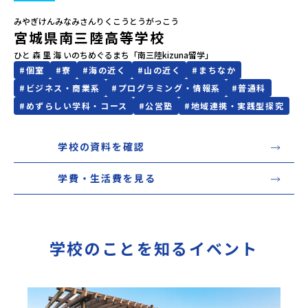
みやぎけんみなみさんりくこうとうがっこう
会員登録
MYページログイン
宮城県南三陸高等学校
ひと 森 里 海 いのちめぐるまち「南三陸kizuna留学」
#
個室
#
寮
#
海の近く
#
山の近く
#
まちなか
#
ビジネス・商業系
#
プログラミング・情報系
#
普通科
#
めずらしい学科・コース
#
公営塾
#
地域連携・実践型探究
学校の資料を確認
学費・生活費を見る
学校のことを知るイベント