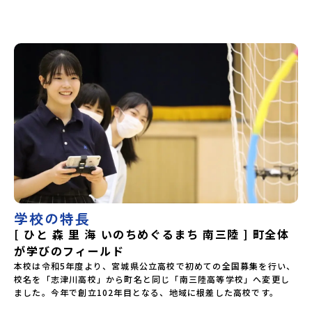
介動画」・質疑応答＆生徒会・現役留学生による本音トーク
※本説明会は留学生と地元生が説明役を務めます。前半では
南三陸町について、そして高校での留学生活について、共通の
内容を紹介します。後半では高校生視点の本音トーク！登壇
する生徒や寄せられる質問によって、その時だけの生の声を
お届けしています。⚪︎これまでの説明会ではこんなお話をして
くれました。・南三陸のおすすめポイント・南三陸高校に来
てみて気づいたこと、変化したこと・地元の普通が、外から
見たら特別だった話・飛び込む留学生、迎え入れる地元生・
南三陸での高校生活、実際どう？・どんな人におすすめ？----
-はじめから強い想い、覚悟を持っていなくても、大丈夫で
す。 何かやってみたい。学んでみたい。挑戦したい。素直で
小さく感じる想いでも、その一歩を、私たちは全力で応援し
ます。
学校の特長
[ ひと 森 里 海 いのちめぐるまち 南三陸 ] 町全体
が学びのフィールド
本校は令和5年度より、宮城県公立高校で初めての全国募集を行い、
校名を「志津川高校」から町名と同じ「南三陸高等学校」へ変更し
ました。今年で創立102年目となる、地域に根差した高校です。
