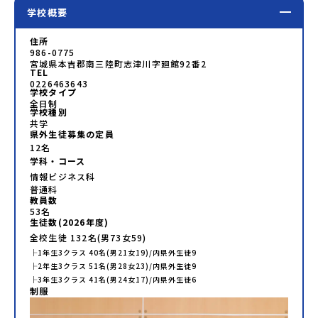
学校概要
住所
986-0775
宮城県本吉郡南三陸町志津川字廻館92番2
TEL
0226463643
学校タイプ
全日制
学校種別
共学
県外生徒募集の定員
12名
学科・コース
情報ビジネス科
普通科
教員数
53
名
生徒数(
2026
年度)
全校生徒
132
名(男
73
女
59
)
├
1年生
3
クラス
40
名(男
21
女
19
)/内県外生徒
9
├
2年生
3
クラス
51
名(男
28
女
23
)/内県外生徒
9
├
3年生
3
クラス
41
名(男
24
女
17
)/内県外生徒
6
制服