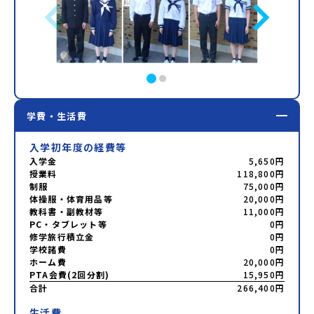
学費・生活費
入学初年度の経費等
入学金
5,650円
授業料
118,800円
制服
75,000円
体操服・体育用品等
20,000円
教科書・副教材等
11,000円
PC・タブレット等
0円
修学旅行積立金
0円
学校諸費
0円
ホーム費
20,000円
PTA会費(2回分割)
15,950円
合計
266,400円
生活費