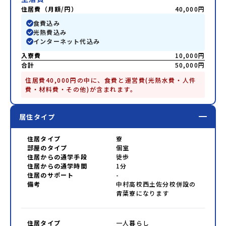
住居費（月額/円）
40,000円
食費込み
光熱費込み
インターネット代込み
入寮費
10,000円
合計
50,000円
住居費40,000円の中に、食費と運営費(光熱水費・人件
費・材料費・その他)が含まれます。
居住タイプ
住居タイプ
寮
部屋のタイプ
個室
住居からの通学手段
徒歩
住居からの通学時間
1分
住居のサポート
-
備考
中村高校西土佐分校併設の
青葉寮になります
住居タイプ
一人暮らし