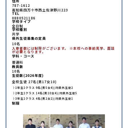
住所
787-1612
高知県四万十市西土佐津野川223
TEL
0880521186
学校タイプ
全日制
学校種別
共学
県外生徒募集の定員
10名
入寮者数には制限がございます。 ※本校への事前見学、面談
が必要となります。
学科・コース
普通科
教員数
10
名
生徒数(
2026
年度)
全校生徒
27
名(男
17
女
10
)
├
1年生
1
クラス
9
名(男
5
女
4
)/内県外生徒
2
├
2年生
1
クラス
14
名(男
10
女
4
)/内県外生徒
5
├
3年生
1
クラス
4
名(男
2
女
2
)/内県外生徒
1
制服