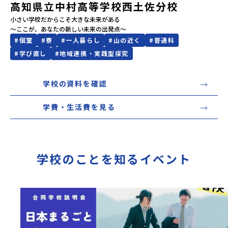
高知県立中村高等学校西土佐分校
会員登録
MYページログイン
小さい学校だからこそ大きな未来がある

#
個室
#
寮
#
一人暮らし
#
山の近く
#
普通科
#
学び直し
#
地域連携・実践型探究
学校の資料を確認
学費・生活費を見る
学校のことを知るイベント