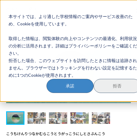
本サイトでは、より適した学校情報のご案内やサービス改善のた
地域みらい留学のすすめかた
め、Cookieを使用しています。
取得した情報は、閲覧体験の向上やコンテンツの最適化、利用状況
地域みらい留学とは
の分析に活用されます。詳細はプライバシーポリシーをご確認くだ
さい。
学校を探す
拒否した場合、このウェブサイトを訪問したときに情報は追跡され
ません。ブラウザーではトラッキングを行わない設定を記憶するた
イベントを探す
めに1つのCookieが使用されます。
おためし地域留学
承諾
拒否
マガジン
奨学金について
こうちけんりつなかむらこうとうがっこうにしとさぶんこう
？
イベント参加方法