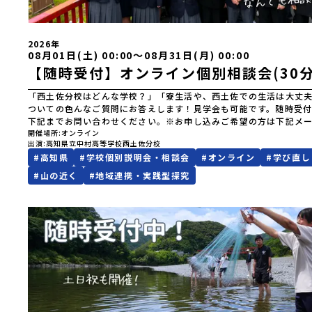
↓↓https://docs.google.com/forms/d/e/1FAIpQLScE_R
い合わせ先】TEL：0880-52-1186MAIL：x252961@g.kochinet
井、川村
============================================
2026年
08月01日(土) 00:00〜08月31日(月) 00:00
【随時受付】オンライン個別相談会(30分
「西土佐分校はどんな学校？」「寮生活や、西土佐での生活は大丈
ついての色んなご質問にお答えします！見学会も可能です。随時受
下記までお問い合わせください。※お申し込みご希望の方は下記メ
たはお電話にてご連絡ください
開催場所
オンライン
出演
高知県立中村高等学校西土佐分校
===========================================
#
高知県
#
学校個別説明会・相談会
#
オンライン
#
学び直し
い合わせ先】TEL：0880-52-1186MAIL：shigeki5772@g.kochi
川村Instagram、西土佐分校HPで学校の様子を配信しています▼
#
山の近く
#
地域連携・実践型探究
HPhttps://sites.google.com/g.kochinet.ed.jp/nishito
ラム
https://www.instagram.com/nishitosabunkou_officia