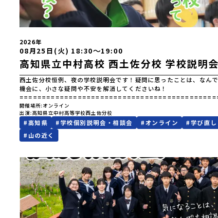
校宮城県中新田高等学校秋田県立男鹿海洋高等学校秋田県立矢島高
館高等学校秋田県立鹿角高等学校山形県立谷地高等学校山形県立長
形県立新庄神室産業高等学校金山校山形県立高畠高等学校山形県立
県立川俣高等学校福島県立只見高等学校福島県立猪苗代高等学校福
2026年
校 関東 茨城県立大子清流高等学校 中部 新潟県立村上高等学
〜
08月25日(火) 18:30
19:00
等学校新潟県立佐渡総合高等学校新潟県立羽茂高等学校新潟県立加
高知県立中村高校 西土佐分校 学校説明
潟県立国際情報高等学校石川県立能登高等学校福井県立若狭高等学
高等学校長野県白馬高等学校富山県立氷見高等学校静岡県立伊豆総
校静岡県立浜松湖北高等学校佐久間分校 近畿 五條市立西吉野農
西土佐分校恒例、夜の学校説明会です！疑問に思ったことは、なんで
県立串本古座高等学校 中国・四国 島根県立横田高等学校島根県
機会に、小さな疑問や不安を解消してくださいね！
校島根県立矢上高等学校島根県立隠岐島前高等学校岡山県立勝山高
===========================================
広島県立加計高等学校芸北分校広島県立大崎海星高等学校愛媛県立
にちは。高知県立中村高等学校西土佐分校です。四万十川が流れる
開催場所
オンライン
出演
高知県立中村高等学校西土佐分校
媛県立宇和島南高等学校(宇和島水産・宇南中等)愛媛県立野村高等
まれた西土佐地域にある『四国一小さな』普通科の高校です！西土
等学校愛媛県立上浮穴高等学校愛媛県立今治工業高等学校高知県立
#
高知県
#
学校個別説明会・相談会
#
オンライン
#
学び直し
すと”小さな学校だからこそ大きな未来がある！”そんな学校です。
県立四万十高等学校高知県立中村高等学校西土佐分校高知県立高知
こそできること。それがたくさんあります。そんな魅力をまとめま
#
山の近く
州 佐賀県立有田工業高等学校熊本県立小国高等学校熊本県立矢部
画をご覧になってください。 ↓↓↓【西土佐分校ってなんだ！？
牛津高等学校鹿児島県立沖永良部高等学校鹿児島県立志布志高等学
https://youtu.be/82CmKstvADM==================
等学校宮崎県立高千穂高等学校鹿児島県立古仁屋高等学校沖縄県立
気になるけど、時間が合わない……！そんな方は【学校SNS】をチェ
立高校国際高等専門学校（石川県）開志国際高等学校(新潟県)広島
Instagram、西土佐分校HPで学校の様子を配信しています▼西土
(広島県) ※2日目のみ参加
HPhttps://sites.google.com/g.kochinet.ed.jp/nishito
学校の様子を発信しています▼公式インスタグラム
https://www.instagram.com/nishitosabunkou_officia
オープンスクールは随時、受付中です学校の施設や授業、寮、部活
すお気軽にお問合せください▼申し込みはコチラ