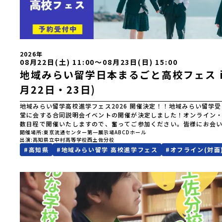
2026年
08月22日(土) 11:00〜08月23日(日) 15:00
地域みらい留学日本まるごと高校フェス in
月22日・23日)
地域みらい留学高校進学フェス2026 開催決定！！地域みらい留学
堂に会する合同説明会イベントの開催が決定しました！オンライン
数日程で開催いたしますので、奮ってご参加ください。皆様にお会
楽しみにしております。ページ下の「申し込む」ボタンより事前予
開催場所
東京流通センター第一展示場ABCDホール
出演
高知県立中村高等学校西土佐分校
ます。\ 地域みらい留学高校進学フェス in 東京 (8月22日・23日)/日
#
高知県
#
地域みらい留学 高校進学フェス
#
オフライン(対面
日(土)11:00-17:00 8月23日(日)10:30-15:00場所東京
場ABCDホール出展校 北海道 北海道夕張高等学校北海道松前高
等学校北海道上ノ国高等学校北海道奥尻高等学校ニセコ国際高等学
っぷ美術工芸高等学校北海道幌加内高等学校北海道苫前商業高等学
学校北海道湧別高等学校北海道大空高等学校北海道平取高等学校北
校北海道大樹高等学校北海道池田高等学校北海道白糠高等学校北海
海道羅臼高等学校北海道佐呂間高等学校北海道雄武高等学校北海道
北 青森県立三戸高等学校青森県立名久井農業高等学校岩手県立沼
県立西和賀高等学校岩手県立大槌高等学校岩手県立岩泉高等学校岩