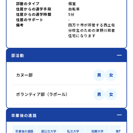
部屋のタイプ
個室
住居からの通学手段
自転車
住居からの通学時間
5分
住居のサポート
-
備考
四万十市が所管する西土佐
分校生のための津野川若者
住宅になります
部活動
カヌー部
男
女
ボランティア部（ラポール）
男
女
卒業後の進路
卒業後の進路
国公立大学
私立大学
短期大学
専門学校