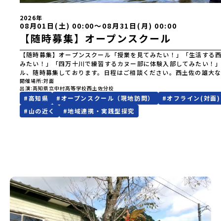
2026年
08月01日(土) 00:00〜08月31日(月) 00:00
【随時募集】オープンスクール
【随時募集】オープンスクール「授業を見てみたい！」「生活する
みたい！」「四万十川で練習するカヌー部に体験入部してみたい！
ル、随時募集しております。日程はご相談ください。西土佐の雄大
校での生活を体験してみませんか？※受付はコチラのフォーム、メ
開催場所
対面
出演
高知県立中村高等学校西土佐分校
れかでお願いします
#
高知県
#
オープンスクール（現地訪問）
#
オフライン(対面)
===========================================
い合わせ先】TEL：0880-52-1186MAIL：shigeki5772@g.kochi
#
山の近く
#
地域連携・実践型探究
川村Instagram、西土佐分校HPで学校の様子を配信しています▼
HPhttps://sites.google.com/g.kochinet.ed.jp/nishito
ラム
https://www.instagram.com/nishitosabunkou_officia