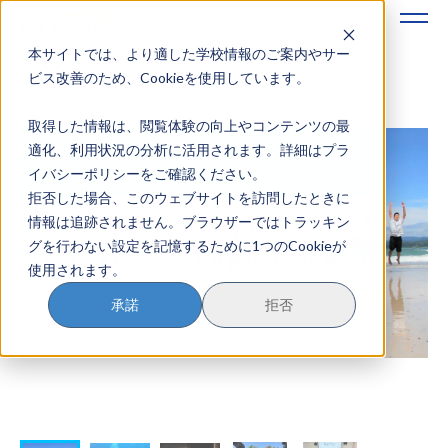
本サイトでは、より適した学校情報のご案内やサー
地域みらい留学のすすめかた
ビス改善のため、Cookieを使用しています。
取得した情報は、閲覧体験の向上やコンテンツの最
地域みらい留学とは
適化、利用状況の分析に活用されます。詳細はプラ
イバシーポリシーをご確認ください。
学校を探す
拒否した場合、このウェブサイトを訪問したときに
情報は追跡されません。ブラウザーではトラッキン
イベントを探す
グを行わない設定を記憶するために1つのCookieが
使用されます。
おためし地域留学
承諾
拒否
マガジン
奨学金について
？
イベント参加方法