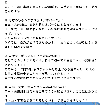
り！

まるで昔の日本の風景みたいな場所で、自然の中で思いっきり遊べ
るんです🌞

🪨 地球のひみつが学べる「ジオパーク」！

串本・古座川は、南紀熊野ジオパークにもなっています。

「一枚岩」や「橋杭岩」など、不思議な形の岩や絶景スポットがい
っぱい！🪨✨

この自然をじっさいの教材として使って、

学校では「自然がどうできたのか？」「文化とのつながりは？」を
楽しく学べます📘🌍

🚀 ロケットが見える！？宇宙に近い町！

そしてなんと！この町には、日本で初めての民間ロケット発射場が
あるんです！！

ここから、年間20回もロケットが打ち上がる予定なんだって🚀💨

毎日の生活の中でロケットが見られるかも！？

宇宙や科学に興味がある人にはたまらない環境です🌌✨

🌟 自然・文化・宇宙がぜ〜んぶ学べる学校！

串本・古座川地域だからこそできる体験と学びが、ここにはありま
す！

海・山・宇宙をまるごと感じながら、学校生活を楽しもう！