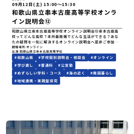
〜
09月12日(土) 15:00
15:30
和歌山県立串本古座高等学校オンラ
イン説明会⑫
和歌山県立串本古座高等学校オンライン説明会⑫串本古座高
校ってどんな高校？本州最南端でどんな生活ができる？あな
たの疑問を一気に解決するオンライン説明会へ是非ご参加く
ださい。本州最南端に宇宙留学する「宇宙探究コース」豊か
開催場所
オンライン
出演
和歌山県立串本古座高等学校
な地域資源から体験的に学ぶ「地域探究コース」あなたの青
#
和歌山県
#
学校個別説明会・相談会
#
オンライン
春を串本古座高校に賭けてみませんか。
#
学び直し
#
普通科
#
公営塾
#
めずらしい学科・コース
#
海の近く
#
南国暮らし
#
地域連携・実践型探究