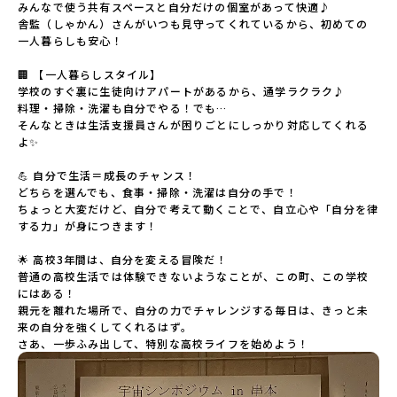
みんなで使う共有スペースと自分だけの個室があって快適♪

舎監（しゃかん）さんがいつも見守ってくれているから、初めての
一人暮らしも安心！

🏢 【一人暮らしスタイル】

学校のすぐ裏に生徒向けアパートがあるから、通学ラクラク♪

料理・掃除・洗濯も自分でやる！でも…

そんなときは生活支援員さんが困りごとにしっかり対応してくれる
よ✨

💪 自分で生活＝成長のチャンス！

どちらを選んでも、食事・掃除・洗濯は自分の手で！

ちょっと大変だけど、自分で考えて動くことで、自立心や「自分を律
する力」が身につきます！

🌟 高校3年間は、自分を変える冒険だ！

普通の高校生活では体験できないようなことが、この町、この学校
にはある！

親元を離れた場所で、自分の力でチャレンジする毎日は、きっと未
来の自分を強くしてくれるはず。

さあ、一歩ふみ出して、特別な高校ライフを始めよう！