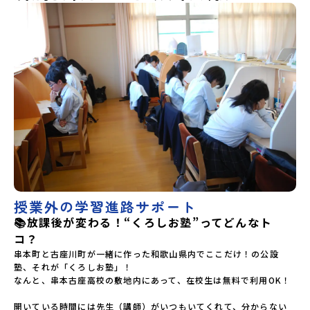
授業外の学習進路サポート
📚放課後が変わる！“くろしお塾”ってどんなト
コ？
串本町と古座川町が一緒に作った和歌山県内でここだけ！の公設
塾、それが「くろしお塾」！

なんと、串本古座高校の敷地内にあって、在校生は無料で利用OK！

開いている時間には先生（講師）がいつもいてくれて、分からない