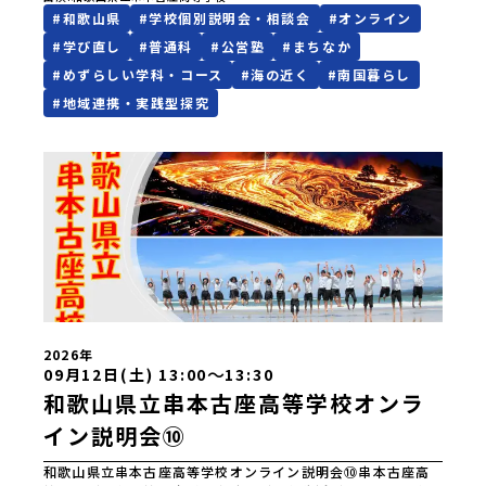
な地域資源から体験的に学ぶ「地域探究コース」あなたの青
富山県立氷見高等学校静岡県立伊豆総合高等学校土肥分校静
#
和歌山県
#
学校個別説明会・相談会
#
オンライン
春を串本古座高校に賭けてみませんか。
岡県立浜松湖北高等学校佐久間分校 近畿 五條市立西吉野
#
学び直し
#
普通科
#
公営塾
#
まちなか
農業高等学校和歌山県立串本古座高等学校 中国・四国 島
根県立横田高等学校島根県立島根中央高等学校島根県立矢上
#
めずらしい学科・コース
#
海の近く
#
南国暮らし
高等学校島根県立隠岐島前高等学校岡山県立勝山高等学校
#
地域連携・実践型探究
蒜山校地広島県立加計高等学校芸北分校広島県立大崎海星高
等学校愛媛県立南宇和高等学校愛媛県立宇和島南高等学校(宇
和島水産・宇南中等)愛媛県立野村高等学校愛媛県立弓削高等
学校愛媛県立上浮穴高等学校愛媛県立今治工業高等学校高知
県立嶺北高等学校高知県立四万十高等学校高知県立中村高等
学校西土佐分校高知県立高知農業高等学校 九州 佐賀県立
有田工業高等学校熊本県立小国高等学校熊本県立矢部高等学
校佐賀県立牛津高等学校鹿児島県立沖永良部高等学校鹿児島
県立志布志高等学校宮崎県立飯野高等学校宮崎県立高千穂高
等学校鹿児島県立古仁屋高等学校沖縄県立久米島高等学校私
立高校国際高等専門学校（石川県）開志国際高等学校(新潟県)
広島三育学院高等学校(広島県) ※2日目のみ参加
2026年
〜
09月12日(土) 13:00
13:30
和歌山県立串本古座高等学校オンラ
イン説明会⑩
和歌山県立串本古座高等学校オンライン説明会⑩串本古座高