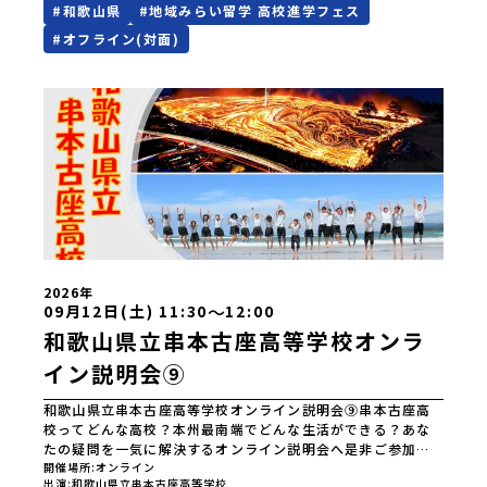
#
和歌山県
#
地域みらい留学 高校進学フェス
ボタンより事前予約をお願いいたします。\ 地域みらい留学高
校進学フェス in 東京 (8月22日・23日)/日時2026年8月22日
#
オフライン(対面)
(土)11:00-17:00 8月23日(日)10:30-15:00場所東京
流通センター第一展示場ABCDホール出展校 北海道 北海道
夕張高等学校北海道松前高等学校北海道知内高等学校北海道
上ノ国高等学校北海道奥尻高等学校ニセコ国際高等学校北海
道おといねっぷ美術工芸高等学校北海道幌加内高等学校北海
道苫前商業高等学校北海道斜里高等学校北海道湧別高等学校
北海道大空高等学校北海道平取高等学校北海道上士幌高等学
校北海道大樹高等学校北海道池田高等学校北海道白糠高等学
校北海道標津高等学校北海道羅臼高等学校北海道佐呂間高等
学校北海道雄武高等学校北海道月形高等学校 東北 青森県
立三戸高等学校青森県立名久井農業高等学校岩手県立沼宮内
高等学校岩手県立西和賀高等学校岩手県立大槌高等学校岩手
県立岩泉高等学校岩手県立種市高等学校宮城県中新田高等学
2026年
校秋田県立男鹿海洋高等学校秋田県立矢島高等学校秋田県立
〜
09月12日(土) 11:30
12:00
角館高等学校秋田県立鹿角高等学校山形県立谷地高等学校山
和歌山県立串本古座高等学校オンラ
形県立長井工業高等学校山形県立新庄神室産業高等学校金山
校山形県立高畠高等学校山形県立小国高等学校福島県立川俣
イン説明会⑨
高等学校福島県立只見高等学校福島県立猪苗代高等学校福島
県立川口高等学校 関東 茨城県立大子清流高等学校 中
和歌山県立串本古座高等学校オンライン説明会⑨串本古座高
部 新潟県立村上高等学校新潟県立佐渡高等学校新潟県立佐
校ってどんな高校？本州最南端でどんな生活ができる？あな
渡総合高等学校新潟県立羽茂高等学校新潟県立加茂農林高等
たの疑問を一気に解決するオンライン説明会へ是非ご参加く
学校新潟県立国際情報高等学校石川県立能登高等学校福井県
ださい。本州最南端に宇宙留学する「宇宙探究コース」豊か
開催場所
オンライン
立若狭高等学校長野県木曽青峰高等学校長野県白馬高等学校
出演
和歌山県立串本古座高等学校