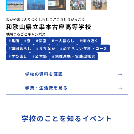
会員登録
MYページログイン
わかやまけんりつくしもとこざこうとうがっこう
和歌山県立串本古座高等学校
地域まるごとキャンパス
#
集団
#
寮
#
個室
#
一人暮らし
#
海の近く
#
南国暮らし
#
まちなか
#
めずらしい学科・コース
#
学び直し
#
公営塾
#
地域連携・実践型探究
学校の資料を確認
学費・生活費を見る
学校のことを知るイベント