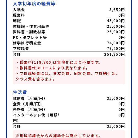
入学初年度の経費等
入学金
5,650円
授業料
0円
制服
43,000円
体操服・体育用品等
25,000円
教科書・副教材等
25,000円
PC・タブレット等
0円
修学旅行積立金
74,000円
学校諸費
79,200円
合計
251,850円
・授業料(118,800)は無償化により不要です。

・教科書代はコースにより異なります。

・学校諸経費には、育友会費、同窓会費、学校納付金、
クラス費を含みます。
生活費
住居費（月額/円）
25,000円
食費（月額/円）
0円
光熱費（月額/円）
0円
インターネット代（月額/
0円
円）
合計
25,000円
※地域協議会からの補助金は廃止しています。
