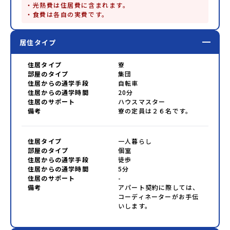
・光熱費は住居費に含まれます。

・食費は各自の実費です。
居住タイプ
住居タイプ
寮
部屋のタイプ
集団
住居からの通学手段
自転車
住居からの通学時間
20分
住居のサポート
ハウスマスター
備考
寮の定員は２６名です。
住居タイプ
一人暮らし
部屋のタイプ
個室
住居からの通学手段
徒歩
住居からの通学時間
5分
住居のサポート
-
備考
アパート契約に際しては、
コーディネーターがお手伝
いします。