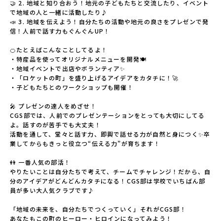
🤝 2. 地域と知り合おう！地元の子どもたちと交流したり、イベント
で地域の人と一緒に活動したり♪

📣 3. 地域を伝えよう！自分たちの活動や地元の良さをプレゼンで発
信！人前で話す力もぐんぐんUP！

🍊たとえばこんなことしてるよ！

・特産品を使ってオリジナルメニューを開発🍽️

・地域イベントで出店やボランティア✨

・「ロケットの町」を盛り上げるアイデアをカタチに！🚀

・子どもたちとのワークショップも開催！

🎤 プレゼンの達人をめざせ！

CGS部では、人前でのプレゼンテーションをとっても大切にしてる
よ。話すのが苦手でも大丈夫！

活動を通して、堂々と話す力、即興で話せる力が自然と身につく✨卒
業してからもきっと役立つ“伝える力”が育ちます！

👭 一番人気の部活！

やりたいことは自分たちで考えて、チームでチャレンジ！だから、自
分のアイデアがどんどんカタチになる！CGS部は学校でいちばん部
員が多い大人気クラブです♪

「地域の未来を、自分たちでつくっていく」――それがCGS部！

あなたもこの町のヒーロー・ヒロインになってみよう！