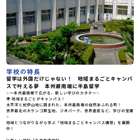
学校の特長
留学は外国だけじゃない！ 地域まるごとキャンパ
スで叶える夢 本州最南端に半島留学
✨～本州最南端で広がる、新しい学びのカタチ～✨

🌍 地域まるごとがキャンパス！

太平洋と紀伊山地に囲まれた、本州最南端の自然あふれる町！

世界最北の大サンゴ群生地、ジオパーク、世界遺産など、学びの宝庫
✨

地域とつながりながら学ぶ「地域まるごとキャンパス構想」を展開
中！
