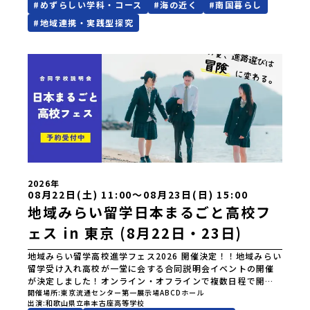
#
めずらしい学科・コース
#
海の近く
#
南国暮らし
できます。寄宿舎見学：3年間の住まいとなる寄宿舎の様子を
見学できます。個別相談コーナー：進学や学校生活について
#
地域連携・実践型探究
の疑問や不安を解消できます。少しの不安が、ワクワクに変
わるはずです。夏休みの1日を串本古座高校で過ごして、未来
の自分を想像（創造）してみませんか？皆様のご参加をお待
ちしています！何か質問があれば、どうぞお気軽にお問い合
わせください。
2026年
08月22日(土) 11:00〜08月23日(日) 15:00
地域みらい留学日本まるごと高校フ
ェス in 東京 (8月22日・23日)
地域みらい留学高校進学フェス2026 開催決定！！地域みらい
留学受け入れ高校が一堂に会する合同説明会イベントの開催
が決定しました！オンライン・オフラインで複数日程で開催
いたしますので、奮ってご参加ください。皆様にお会いでき
開催場所
東京流通センター第一展示場ABCDホール
出演
和歌山県立串本古座高等学校
ますことを楽しみにしております。ページ下の「申し込む」