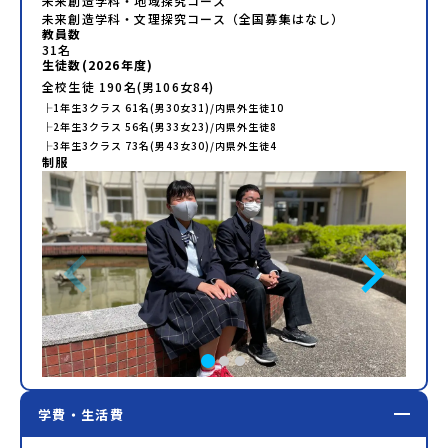
未来創造学科・地域探究コース
未来創造学科・文理探究コース（全国募集はなし）
教員数
31
名
生徒数(
2026
年度)
全校生徒
190
名(男
106
女
84
)
├
1年生
3
クラス
61
名(男
30
女
31
)/内県外生徒
10
├
2年生
3
クラス
56
名(男
33
女
23
)/内県外生徒
8
├
3年生
3
クラス
73
名(男
43
女
30
)/内県外生徒
4
制服
学費・生活費