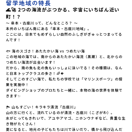
留学地域の特長
🌊🚀 2つの海流がぶつかる、宇宙にいちばん近い
町！？
～ 串本・古座川って、どんなところ？ ～

本州のいちばん南にある「串本・古座川地域」。

ここには、日本でもめずらしい自然のふしぎがぎゅっとつまってる
んです！

🐟 海のスゴさ！あたたかい海 vs つめたい海

この地域の海では、南からのあたたかい海流（黒潮）と、北からの
つめたい海流が出会います！

だから、南の魚も北の魚もいっしょに泳いでる！その種類は、なん
と日本トップクラスの多さ！🌈🐠

そしてこのすごい海で、私たちの学校では「マリンスポーツ」の授
業を実施中！

ダイビングショップのプロたちと一緒に、本物の海の世界を体験で
きます✨

🏞 山もすごい！キラキラ清流「古座川」

山の方に行くと、流れているのが清流・古座川（こざがわ）。

水がとってもきれいで、アユやアマゴ、ニホンウナギなど、貴重な生
き物がたくさん！

夏になると、地元の子どもたちは川で泳いだり、橋から飛び込んだ