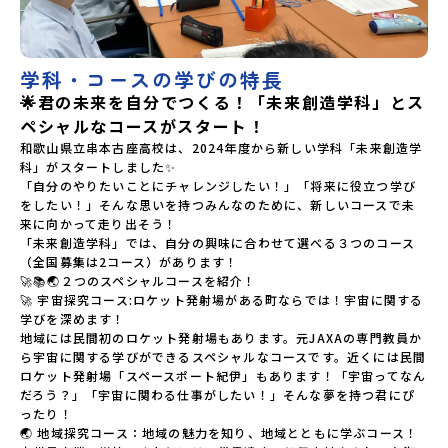
学科・コースの学びの特長
🌟君の未来を自分でつくる！「未来創造学科」とス
ペシャルなコースがスタート！
和歌山県立串本古座高校は、2024年度から新しい学科「未来創造学
科」がスタートしました✨

「自分のやりたいことにチャレンジしたい！」「将来に役立つ学び
をしたい！」そんな思いを持つみんなのために、新しいコースで未
来に向かって走り出そう！

「未来創造学科」では、自分の興味に合わせて選べる３つのコース
（全国募集は2コース）があります！

🚀📚🌏２つのスペシャルコースを紹介！

🚀 宇宙探究コース:ロケット発射場がある町ならでは！宇宙に関する
学びを深めます！

地域には民間初のロケット発射場もあります。元JAXAの専門教員か
ら宇宙に関する学びができるスペシャルなコースです。近くには民間
ロケット発射場「スペースポート紀伊」もあります！「宇宙ってなん
だろう？」「宇宙に関わる仕事がしたい！」そんな夢を持つ君にぴ
ったり！

🌏 地域探究コース：地域の魅力を知り、地域とともに学ぶコース！
