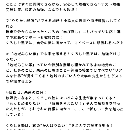
ところはすぐに質問できるから、安心して勉強できる✨テスト勉強、
受験対策、検定の勉強、なんでも大歓迎！

💡“やりたい勉強”ができる場所！小論文の添削や面接練習もしてく
れる！

授業で分からなかったところの「学び直し」にもバッチリ対応！進
学や就職のサポートも徹底的に！

くろしお塾では、自分の夢に向かって、マイペースに頑張れるんだ♪

🌱「地域みらい学」で未来を考える！くろしお塾では、勉強だけじ
ゃない！

「地域みらい学」っていう特別な授業も開かれてるよ📖地元のこ
と、社会のこと、未来の仕事のこと…普段の授業では学べない“リア
ルな世界”が見えてくる！地域のすごい人や大学の先生たちもゲスト
で登場するよ🎤

✨目指せ、未来の自分！

放課後になると、くろしお塾にはいろんな生徒が集まってくる！
「もっと頑張りたい！」「将来を考えたい！」そんな気持ちを持っ
た人たちが、それぞれの目標に向かって、ここで新しい一歩を踏み出
している！

くろしお塾は、君の“がんばりたい！”を全力で応援する場所！
