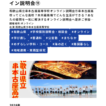
イン説明会⑪
和歌山県立串本古座高等学校オンライン説明会⑪串本古座高
校ってどんな高校？本州最南端でどんな生活ができる？あな
たの疑問を一気に解決するオンライン説明会へ是非ご参加く
ださい。本州最南端に宇宙留学する「宇宙探究コース」豊か
開催場所
オンライン
出演
和歌山県立串本古座高等学校
な地域資源から体験的に学ぶ「地域探究コース」あなたの青
#
和歌山県
#
学校個別説明会・相談会
#
オンライン
春を串本古座高校に賭けてみませんか。
#
学び直し
#
普通科
#
公営塾
#
まちなか
#
めずらしい学科・コース
#
海の近く
#
南国暮らし
#
地域連携・実践型探究
2026年