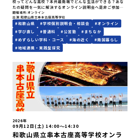
校ってどんな高校？本州最南端でどんな生活ができる？あな
たの疑問を一気に解決するオンライン説明会へ是非ご参加く
ださい。本州最南端に宇宙留学する「宇宙探究コース」豊か
開催場所
オンライン
出演
和歌山県立串本古座高等学校
な地域資源から体験的に学ぶ「地域探究コース」あなたの青
#
和歌山県
#
学校個別説明会・相談会
#
オンライン
春を串本古座高校に賭けてみませんか。
#
学び直し
#
普通科
#
公営塾
#
まちなか
#
めずらしい学科・コース
#
海の近く
#
南国暮らし
#
地域連携・実践型探究
2026年
〜
09月12日(土) 14:00
14:30
和歌山県立串本古座高等学校オンラ