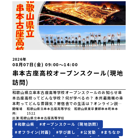
2026年
〜
08月07日(金) 09:00
14:00
串本古座高校オープンスクール(現地
訪問)
和歌山県立串本古座高等学校オープンスクールのお知らせ串
本古座高校ってどんな学校？何が学べるの？ 本州最南端の串
本町ってどんな雰囲気？寄宿舎での生活は？オンライン説明
会で興味を持った方、まずは学校を見てみたい方、ぜひ串本
開催場
和歌山県立串本古座高等学校 和歌山県東牟婁郡串本町串本
所
1522
古座高校のオープンスクールに参加してみませんか？学校の
出演
和歌山県立串本古座高等学校
雰囲気や町の魅力を思いっきり体感できるチャンスです！オ
#
和歌山県
#
オープンスクール（現地訪問）
ープンスクールの内容：授業体験：実際の授業を体験して、
学びの楽しさを感じてください。クラブ体験・見学：多彩な
#
オフライン(対面)
#
学び直し
#
公営塾
#
まちなか
クラブ活動を体験・見学して、学校生活の一端を知ることが