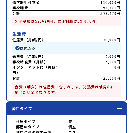
修学旅行積立金
110,000円
学校諸費
54,201円
合計
379,470円
男子制服は57,420円、女子制服は59,070円。
生活費
住居費（月額/円）
20,000円
食費込み
光熱費（月額/円）
2,000円
学校給食費（月額）
3,100円
インターネット代（月額/
0円
円）
合計
25,100円
食費（朝夕）は住居費に含まれます。光熱費は使用料に
応じた料金となります。
居住タイプ
住居タイプ
寮
部屋のタイプ
個室
住居からの通学手段
バス