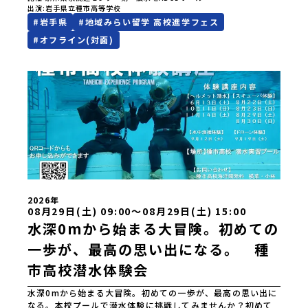
出演
岩手県立種市高等学校
ますことを楽しみにしております。ページ下の「申し込む」
#
岩手県
#
地域みらい留学 高校進学フェス
ボタンより事前予約をお願いいたします。\ 地域みらい留学高
校進学フェス in 東京 (8月22日・23日)/日時2026年8月22日
#
オフライン(対面)
(土)11:00-17:00 8月23日(日)10:30-15:00場所東京
流通センター第一展示場ABCDホール出展校 北海道 北海道
夕張高等学校北海道松前高等学校北海道知内高等学校北海道
上ノ国高等学校北海道奥尻高等学校ニセコ国際高等学校北海
道おといねっぷ美術工芸高等学校北海道幌加内高等学校北海
道苫前商業高等学校北海道斜里高等学校北海道湧別高等学校
北海道大空高等学校北海道平取高等学校北海道上士幌高等学
校北海道大樹高等学校北海道池田高等学校北海道白糠高等学
校北海道標津高等学校北海道羅臼高等学校北海道佐呂間高等
学校北海道雄武高等学校北海道月形高等学校 東北 青森県
立三戸高等学校青森県立名久井農業高等学校岩手県立沼宮内
高等学校岩手県立西和賀高等学校岩手県立大槌高等学校岩手
県立岩泉高等学校岩手県立種市高等学校宮城県中新田高等学
2026年
校秋田県立男鹿海洋高等学校秋田県立矢島高等学校秋田県立
08月29日(土) 09:00〜08月29日(土) 15:00
角館高等学校秋田県立鹿角高等学校山形県立谷地高等学校山
水深0mから始まる大冒険。初めての
形県立長井工業高等学校山形県立新庄神室産業高等学校金山
一歩が、最高の思い出になる。 種
校山形県立高畠高等学校山形県立小国高等学校福島県立川俣
高等学校福島県立只見高等学校福島県立猪苗代高等学校福島
市高校潜水体験会
県立川口高等学校 関東 茨城県立大子清流高等学校 中
部 新潟県立村上高等学校新潟県立佐渡高等学校新潟県立佐
水深0mから始まる大冒険。初めての一歩が、最高の思い出に
渡総合高等学校新潟県立羽茂高等学校新潟県立中条高等学校
なる。本校プールで潜水体験に挑戦してみませんか？初めて
新潟県立加茂農林高等学校新潟県立国際情報高等学校石川県