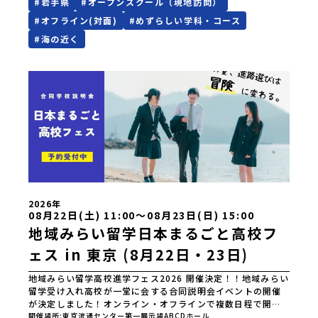
#
岩手県
#
オープンスクール（現地訪問）
さあ、普段とは違う水中世界を体験してみましょう！８月２
３日（日）はスキューバ体験です。※写真のヘルメット式潜
#
オフライン(対面)
#
めずらしい学科・コース
水は１０月１１日（日）、１１月１４日（土）です。寮の見
#
海の近く
学も可能です。お問合せ先・担当種市高校海洋開発科 横葉
和浩 小林月都電話0194-65-2147
2026年
08月22日(土) 11:00〜08月23日(日) 15:00
地域みらい留学日本まるごと高校フ
ェス in 東京 (8月22日・23日)
地域みらい留学高校進学フェス2026 開催決定！！地域みらい
留学受け入れ高校が一堂に会する合同説明会イベントの開催
が決定しました！オンライン・オフラインで複数日程で開催
いたしますので、奮ってご参加ください。皆様にお会いでき
開催場所
東京流通センター第一展示場ABCDホール