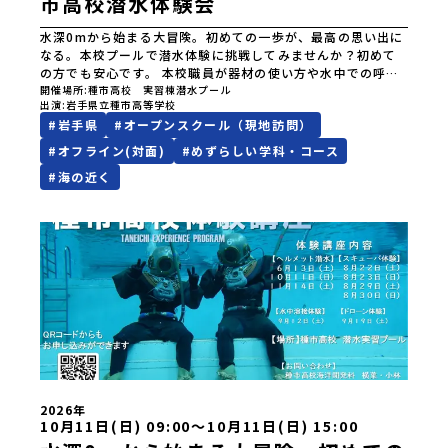
市高校潜水体験会
水深0mから始まる大冒険。初めての一歩が、最高の思い出に
なる。本校プールで潜水体験に挑戦してみませんか？初めて
の方でも安心です。 本校職員が器材の使い方や水中での呼吸
方法などを、一から丁寧に指導します。 安全に配慮しながら
開催場所
種市高校 実習棟潜水プール
出演
岩手県立種市高等学校
実施しますので、経験のない方でも安心して参加できます。
#
岩手県
#
オープンスクール（現地訪問）
さあ、普段とは違う水中世界を体験してみましょう！８月３
０日（日）はスキューバ体験です。※写真のヘルメット式潜
#
オフライン(対面)
#
めずらしい学科・コース
水は１０月１１日（日）、１１月１４日（土）です。寮の見
#
海の近く
学も可能です。お問合せ先・担当種市高校海洋開発科 横葉
和浩 小林月都電話0194-65-2147
2026年
10月11日(日) 09:00〜10月11日(日) 15:00