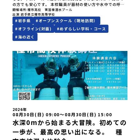
の方でも安心です。 本校職員が器材の使い方や水中での呼吸
立能登高等学校福井県立若狭高等学校長野県木曽青峰高等学
方法などを、一から丁寧に指導します。 安全に配慮しながら
開催場所
種市高校 実習棟潜水プール
校長野県白馬高等学校富山県立氷見高等学校静岡県立伊豆総
出演
岩手県立種市高等学校
実施しますので、経験のない方でも安心して参加できます。
合高等学校土肥分校静岡県立浜松湖北高等学校佐久間分校
#
岩手県
#
オープンスクール（現地訪問）
さあ、普段とは違う水中世界を体験してみましょう！８月２
近畿 五條市立西吉野農業高等学校和歌山県立串本古座高等
９日（土）はスキューバ体験です。※写真のヘルメット式潜
学校 中国・四国 島根県立横田高等学校島根県立島根中央
#
オフライン(対面)
#
めずらしい学科・コース
水は１０月１１日（日）、１１月１４日（土）です。寮の見
高等学校島根県立矢上高等学校島根県立隠岐島前高等学校岡
#
海の近く
学も可能です。お問合せ先・担当種市高校海洋開発科 横葉
山県立勝山高等学校 蒜山校地広島県立加計高等学校芸北分
和浩 小林月都電話0194-65-2147
校広島県立大崎海星高等学校愛媛県立南宇和高等学校愛媛県
立宇和島南高等学校(宇和島水産・宇南中等)愛媛県立野村高等
学校愛媛県立弓削高等学校愛媛県立上浮穴高等学校愛媛県立
今治工業高等学校高知県立嶺北高等学校高知県立四万十高等
学校高知県立中村高等学校西土佐分校高知県立高知農業高等
学校 九州 佐賀県立有田工業高等学校熊本県立小国高等学
校熊本県立矢部高等学校佐賀県立牛津高等学校鹿児島県立沖
永良部高等学校宮崎県立飯野高等学校宮崎県立高千穂高等学
校鹿児島県立古仁屋高等学校沖縄県立久米島高等学校私立高
校国際高等専門学校（石川県）開志国際高等学校(新潟県)広島
三育学院高等学校(広島県) ※2日目のみ参加
2026年
08月30日(日) 09:00〜08月30日(日) 15:00
水深0mから始まる大冒険。初めての
一歩が、最高の思い出になる。 種