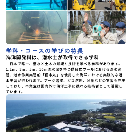
学科・コースの学びの特長
海洋開発科は、潜水士が取得できる学科
　日本で唯一、潜水と土木の知識と技術を学べる学科があります。
1.2m、3m、5m、10mの水深を持つ階段式プールにおける潜水実
習、潜水作業実習船「種市丸」を使用した海洋における実践的な潜
水実習が行われます。アーク溶接、ガス溶断、測量などの実習も充実
しており、卒業生は国内外で海洋工事に携わる技術者として活躍し
ています。