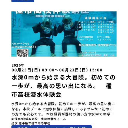
浩 小林月都電話0194-65-2147
2026年
08月23日(日) 09:00〜08月23日(日) 15:00
水深0mから始まる大冒険。初めての
一歩が、最高の思い出になる。 種
市高校潜水体験会
水深0mから始まる大冒険。初めての一歩が、最高の思い出に
なる。本校プールで潜水体験に挑戦してみませんか？初めて
の方でも安心です。 本校職員が器材の使い方や水中での呼吸
方法などを、一から丁寧に指導します。 安全に配慮しながら
開催場所
種市高校 実習棟潜水プール
出演
岩手県立種市高等学校
実施しますので、経験のない方でも安心して参加できます。