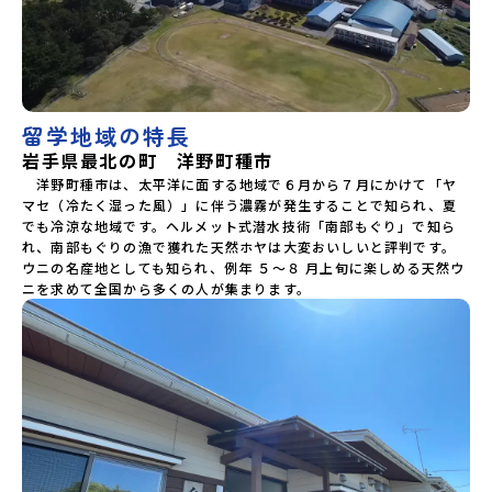
留学地域の特長
岩手県最北の町 洋野町種市
　洋野町種市は、太平洋に面する地域で６月から７月にかけて「ヤ
マセ（冷たく湿った風）」に伴う濃霧が発生することで知られ、夏
でも冷涼な地域です。ヘルメット式潜水技術「南部もぐり」で知ら
れ、南部もぐりの漁で獲れた天然ホヤは大変おいしいと評判です。
ウニの名産地としても知られ、例年 ５～８ 月上旬に楽しめる天然ウ
ニを求めて全国から多くの人が集まります。