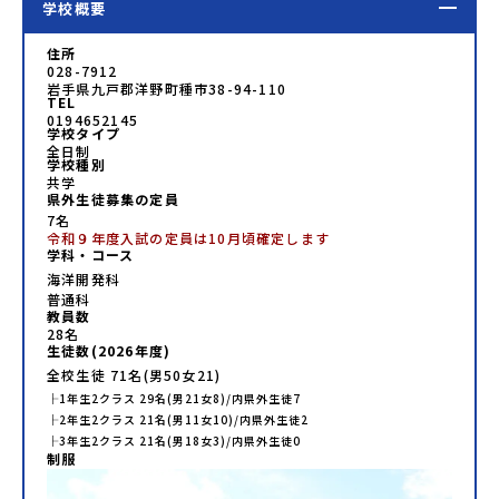
学校概要
住所
028-7912
岩手県九戸郡洋野町種市38-94-110
TEL
0194652145
学校タイプ
全日制
学校種別
共学
県外生徒募集の定員
7名
令和９年度入試の定員は10月頃確定します
学科・コース
海洋開発科
普通科
教員数
28
名
生徒数(
2026
年度)
全校生徒
71
名(男
50
女
21
)
├
1年生
2
クラス
29
名(男
21
女
8
)/内県外生徒
7
├
2年生
2
クラス
21
名(男
11
女
10
)/内県外生徒
2
├
3年生
2
クラス
21
名(男
18
女
3
)/内県外生徒
0
制服