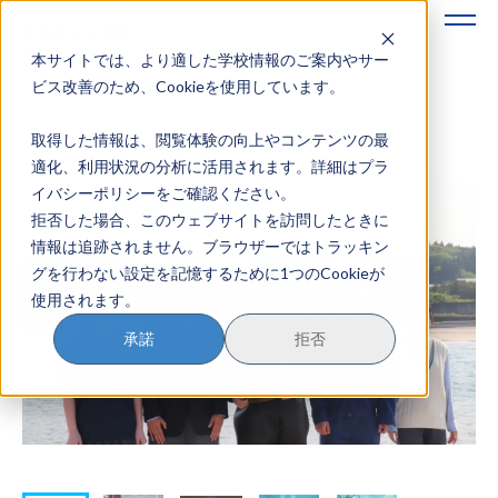
本サイトでは、より適した学校情報のご案内やサー
地域みらい留学のすすめかた
ビス改善のため、Cookieを使用しています。
取得した情報は、閲覧体験の向上やコンテンツの最
地域みらい留学とは
適化、利用状況の分析に活用されます。詳細はプラ
イバシーポリシーをご確認ください。
学校を探す
拒否した場合、このウェブサイトを訪問したときに
情報は追跡されません。ブラウザーではトラッキン
イベントを探す
グを行わない設定を記憶するために1つのCookieが
使用されます。
おためし地域留学
承諾
拒否
マガジン
奨学金について
？
イベント参加方法