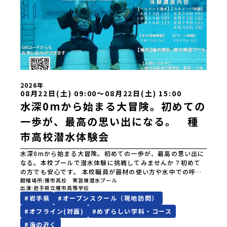
2026年
08月22日(土) 09:00〜08月22日(土) 15:00
水深0mから始まる大冒険。初めての
一歩が、最高の思い出になる。 種
市高校潜水体験会
水深0mから始まる大冒険。初めての一歩が、最高の思い出に
なる。本校プールで潜水体験に挑戦してみませんか？初めて
の方でも安心です。 本校職員が器材の使い方や水中での呼吸
方法などを、一から丁寧に指導します。 安全に配慮しながら
開催場所
種市高校 実習棟潜水プール
出演
岩手県立種市高等学校
実施しますので、経験のない方でも安心して参加できます。
#
岩手県
#
オープンスクール（現地訪問）
さあ、普段とは違う水中世界を体験してみましょう！８月22
日（土）はスキューバ体験です。※写真のヘルメット式潜水
#
オフライン(対面)
#
めずらしい学科・コース
は１０月１１日（日）、１１月１４日（土）です。寮の見学
#
海の近く
も可能です。お問合せ先・担当種市高校海洋開発科 横葉和