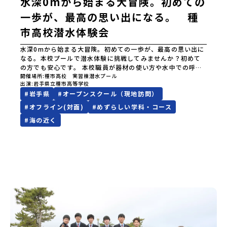
水深0mから始まる大冒険。初めての
一歩が、最高の思い出になる。 種
市高校潜水体験会
水深0mから始まる大冒険。初めての一歩が、最高の思い出に
なる。本校プールで潜水体験に挑戦してみませんか？初めて
の方でも安心です。 本校職員が器材の使い方や水中での呼吸
方法などを、一から丁寧に指導します。 安全に配慮しながら
開催場所
種市高校 実習棟潜水プール
出演
岩手県立種市高等学校
実施しますので、経験のない方でも安心して参加できます。
#
岩手県
#
オープンスクール（現地訪問）
さあ、普段とは違う水中世界を体験してみましょう！１０月
１１日（日）はヘルメット式潜水です。寮の見学も可能です。
#
オフライン(対面)
#
めずらしい学科・コース
お問合せ先・担当種市高校海洋開発科 横葉和浩 小林月都
#
海の近く
電話0194-65-2147