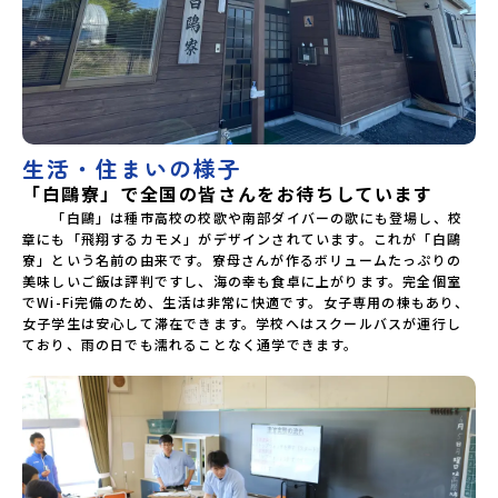
生活・住まいの様子
「白鷗寮」で全国の皆さんをお待ちしています
　　「白鷗」は種市高校の校歌や南部ダイバーの歌にも登場し、校
章にも「飛翔するカモメ」がデザインされています。これが「白鷗
寮」という名前の由来です。寮母さんが作るボリュームたっぷりの
美味しいご飯は評判ですし、海の幸も食卓に上がります。完全個室
でWi-Fi完備のため、生活は非常に快適です。女子専用の棟もあり、
女子学生は安心して滞在できます。学校へはスクールバスが運行し
ており、雨の日でも濡れることなく通学できます。
