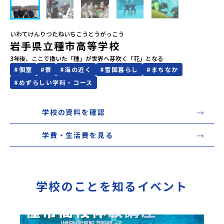
会員登録
MYページログイン
いわてけんりつたねいちこうとうがっこう
岩手県立種市高等学校
3年後、ここで撒いた「種」が世界へ芽吹く「花」となる
#
個室
#
寮
#
海の近く
#
雪国暮らし
#
まちなか
#
めずらしい学科・コース
学校の資料を確認
学費・生活費を見る
学校のことを知るイベント