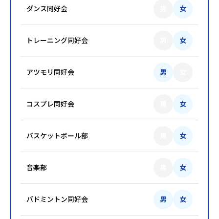
ダンス同好会
男
女
トレーニング同好会
男
女
アツモリ同好会
男
女
コスプレ同好会
男
女
バスケットボール部
男
女
音楽部
男
女
バドミントン同好会
男
女