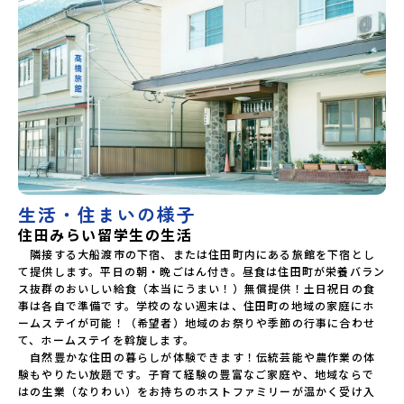
生活・住まいの様子
住田みらい留学生の生活
　隣接する大船渡市の下宿、または住田町内にある旅館を下宿とし
て提供します。平日の朝・晩ごはん付き。昼食は住田町が栄養バラン
ス抜群のおいしい給食（本当にうまい！）無償提供！土日祝日の食
事は各自で準備です。学校のない週末は、住田町の地域の家庭にホ
ームステイが可能！（希望者）地域のお祭りや季節の行事に合わせ
て、ホームステイを斡旋します。

　自然豊かな住田の暮らしが体験できます！伝統芸能や農作業の体
験もやりたい放題です。子育て経験の豊富なご家庭や、地域ならで
はの生業（なりわい）をお持ちのホストファミリーが温かく受け入