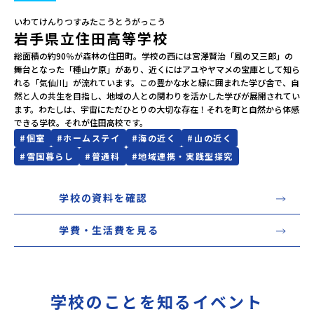
いわてけんりつすみたこうとうがっこう
会員登録
MYページログイン
岩手県立住田高等学校
総面積の約90％が森林の住田町。学校の西には宮澤賢治「風の又三郎」の
舞台となった「種山ケ原」があり、近くにはアユやヤマメの宝庫として知ら
れる「気仙川」が流れています。この豊かな水と緑に囲まれた学び舎で、自
然と人の共生を目指し、地域の人との関わりを活かした学びが展開されてい
ます。わたしは、宇宙にただひとりの大切な存在！それを町と自然から体感
できる学校。それが住田高校です。
#
個室
#
ホームステイ
#
海の近く
#
山の近く
#
雪国暮らし
#
普通科
#
地域連携・実践型探究
学校の資料を確認
学費・生活費を見る
学校のことを知るイベント