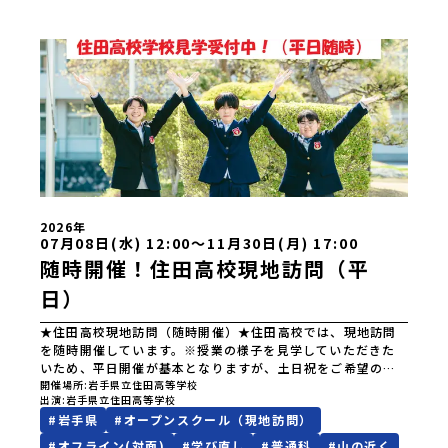
2026年
07月08日(水) 12:00〜11月30日(月) 17:00
随時開催！住田高校現地訪問（平
日）
★住田高校現地訪問（随時開催）★住田高校では、現地訪問
を随時開催しています。※授業の様子を見学していただきた
いため、平日開催が基本となりますが、土日祝をご希望の場
合はご相談下さい。参加申込者には、詳細をメールアドレス
開催場所
岩手県立住田高等学校
出演
岩手県立住田高等学校
または公式LINEより、お知らせいたします。公式LINE：住田
#
岩手県
#
オープンスクール（現地訪問）
高校・地域みらい留学（https://lin.ee/uXY1XxL）【現地訪
問流れ 例】≪午前≫１．学校見学２．給食体験≪午後≫
#
オフライン(対面)
#
学び直し
#
普通科
#
山の近く