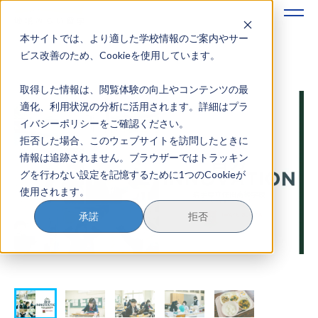
本サイトでは、より適した学校情報のご案内やサー
地域みらい留学のすすめかた
ビス改善のため、Cookieを使用しています。
取得した情報は、閲覧体験の向上やコンテンツの最
地域みらい留学とは
適化、利用状況の分析に活用されます。詳細はプラ
イバシーポリシーをご確認ください。
学校を探す
拒否した場合、このウェブサイトを訪問したときに
情報は追跡されません。ブラウザーではトラッキン
イベントを探す
グを行わない設定を記憶するために1つのCookieが
使用されます。
おためし地域留学
承諾
拒否
マガジン
奨学金について
？
イベント参加方法