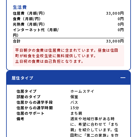
生活費
住居費（月額/円）
33,000円
食費（月額/円）
0円
光熱費（月額/円）
0円
インターネット代（月額/
0円
円）
合計
33,000円
平日朝夕の食費は住居費に含まれています。昼食は住田
町が給食を全校生徒に無料提供しています。

土日祝の食費は自己負担となります。
居住タイプ
住居タイプ
ホームステイ
部屋のタイプ
個室
住居からの通学手段
バス
住居からの通学時間
15分
住居のサポート
まち親
備考
週末や地域行事がある時
に、希望に合わせて「まち
親」を紹介しています。住
田町に「第二の家族」を作