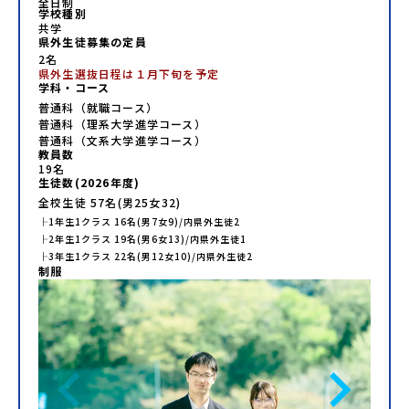
全日制
学校種別
共学
県外生徒募集の定員
2名
県外生選抜日程は１月下旬を予定
学科・コース
普通科（就職コース）
普通科（理系大学進学コース）
普通科（文系大学進学コース）
教員数
19
名
生徒数(
2026
年度)
全校生徒
57
名(男
25
女
32
)
├
1年生
1
クラス
16
名(男
7
女
9
)/内県外生徒
2
├
2年生
1
クラス
19
名(男
6
女
13
)/内県外生徒
1
├
3年生
1
クラス
22
名(男
12
女
10
)/内県外生徒
2
制服