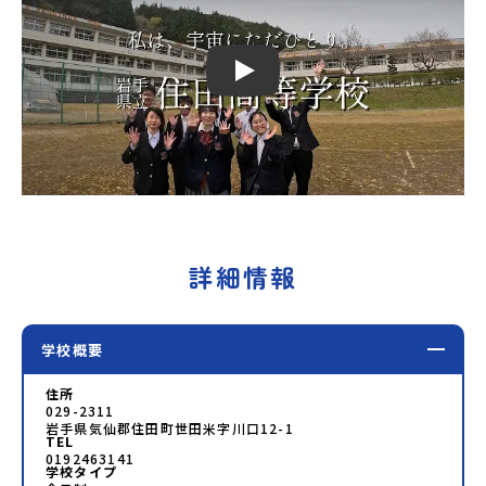
Play
詳細情報
学校概要
住所
029-2311
岩手県気仙郡住田町世田米字川口12-1
TEL
0192463141
学校タイプ