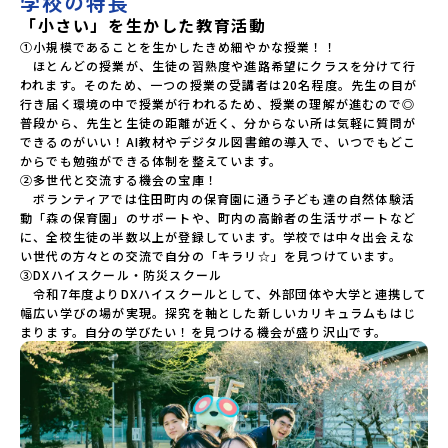
学校の特長
「小さい」を生かした教育活動
①小規模であることを生かしたきめ細やかな授業！！

　ほとんどの授業が、生徒の習熟度や進路希望にクラスを分けて行
われます。そのため、一つの授業の受講者は20名程度。先生の目が
行き届く環境の中で授業が行われるため、授業の理解が進むので◎

普段から、先生と生徒の距離が近く、分からない所は気軽に質問が
できるのがいい！AI教材やデジタル図書館の導入で、いつでもどこ
からでも勉強ができる体制を整えています。

②多世代と交流する機会の宝庫！

　ボランティアでは住田町内の保育園に通う子ども達の自然体験活
動「森の保育園」のサポートや、町内の高齢者の生活サポートなど
に、全校生徒の半数以上が登録しています。学校では中々出会えな
い世代の方々との交流で自分の「キラリ☆」を見つけています。

③DXハイスクール・防災スクール

　令和7年度よりDXハイスクールとして、外部団体や大学と連携して
幅広い学びの場が実現。探究を軸とした新しいカリキュラムもはじ
まります。自分の学びたい！を見つける機会が盛り沢山です。