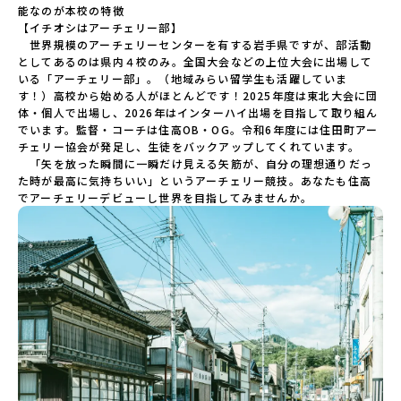
能なのが本校の特徴

【イチオシはアーチェリー部】

　世界規模のアーチェリーセンターを有する岩手県ですが、部活動
としてあるのは県内４校のみ。全国大会などの上位大会に出場して
いる「アーチェリー部」。（地域みらい留学生も活躍していま
す！）高校から始める人がほとんどです！2025年度は東北大会に団
体・個人で出場し、2026年はインターハイ出場を目指して取り組ん
でいます。監督・コーチは住高OB・OG。令和6年度には住田町アー
チェリー協会が発足し、生徒をバックアップしてくれています。

　「矢を放った瞬間に一瞬だけ見える矢筋が、自分の理想通りだっ
た時が最高に気持ちいい」というアーチェリー競技。あなたも住高
でアーチェリーデビューし世界を目指してみませんか。