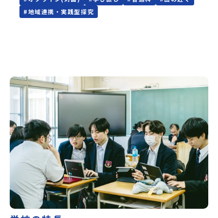
３．下宿先見学４．部活見学・在校生との交流等※ご都合・
#
地域連携・実践型探究
ご希望に合わせて、内容は変更可能です