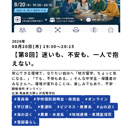
2026年
〜
08月20日(木) 19:30
20:15
【第8回】迷いも、不安も、一人で抱
えない。
安心できる環境で、なりたい自分へ「地方留学、ちょっと気
になる。」「でも、不安もある。」そんな中学生・保護者の
みなさんへ。環境が変わることは、楽しみでもあり、不安で
もあります。だからこそ、安心して挑戦できる環境が大切。
開催場所
オンライン
出演
青森県立鰺ヶ沢高等学校
今回の説明会では、ショート動画も交えながら、あおもり留
#
青森県
#
学校個別説明会・相談会
#
オンライン
学5校のサポート体制や生活環境をご紹介します。さらに、留
学生OBや関係者も参加予定。「最初はどんな気持ちだっ
#
学び直し
#
普通科
#
ビジネス・商業系
#
山の近く
た？」「不安はどう変わった？」「困った時、どう支えても
#
海の近く
#
農業・水産系
#
地域連携・実践型探究
らえた？」など、リアルな体験談も聞くことができます。こん
なことがわかります・安心できるサポート体制・先輩たちの
#
雪国暮らし
リアルな体験談・生活環境や学校の特徴・地域との関わり・
自分に合う高校の見つけ方こんな方におすすめ✓ 地方留学に