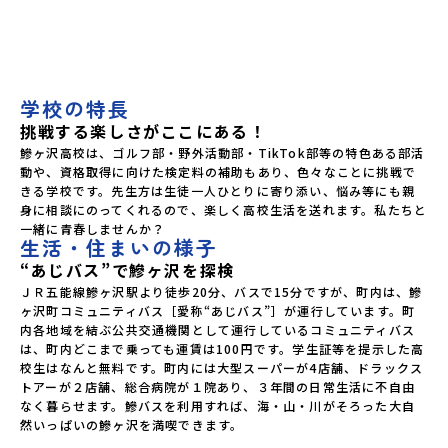
不安がある✓ 安心できる環境を探している✓ 実際の生活を知
りたい✓ 留学生のリアルな声を聞きたい✓ まずは相談してみ
たい当日の内容・ショート動画による5校紹介・サポート体制
紹介・留学生OBトーク・質問・相談タイム「一人じゃない」
と思える環境が、新しい一歩につながる。まずは気軽に、話
学校の特長
を聞いてみませんか？
挑戦する楽しさがここにある！
鰺ヶ沢高校は、ゴルフ部・野外活動部・TikTok部等の特色ある部活
動や、資格取得に向けた検定料の補助もあり、色々なことに挑戦で
きる学校です。先生方は生徒一人ひとりに寄り添い、悩み等にも親
身に相談にのってくれるので、楽しく高校生活を送れます。私たちと
一緒に青春しませんか？
生活・住まいの様子
“あじバス”で鰺ヶ沢を探検
ＪＲ五能線鰺ヶ沢駅より徒歩20分、バスで15分ですが、町内は、鰺
ヶ沢町コミュニティバス［愛称“あじバス”］が運行しています。町
内各地域を結ぶ公共交通機関として運行しているコミュニティバス
は、町内どこまで乗っても運賃は100円です。学生証等を提示した高
校生はなんと無料です。町内には大型スーパーが4店舗、ドラックス
トアーが２店舗、総合病院が１院あり、３年間の日常生活に不自由
なく暮らせます。鰺バスを利用すれば、海・山・川がそろった大自
然いっぱいの鰺ヶ沢を満喫できます。