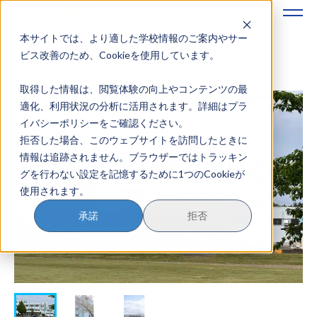
本サイトでは、より適した学校情報のご案内やサー
地域みらい留学のすすめかた
ビス改善のため、Cookieを使用しています。
取得した情報は、閲覧体験の向上やコンテンツの最
地域みらい留学とは
適化、利用状況の分析に活用されます。詳細はプラ
イバシーポリシーをご確認ください。
学校を探す
拒否した場合、このウェブサイトを訪問したときに
情報は追跡されません。ブラウザーではトラッキン
イベントを探す
グを行わない設定を記憶するために1つのCookieが
使用されます。
おためし地域留学
承諾
拒否
マガジン
奨学金について
？
イベント参加方法