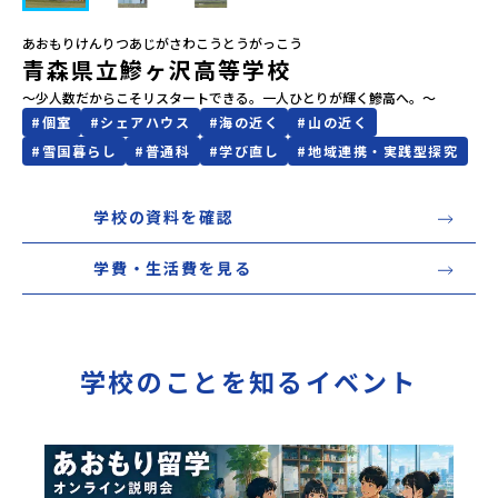
会員登録
MYページログイン
あおもりけんりつあじがさわこうとうがっこう
青森県立鰺ヶ沢高等学校
～少人数だからこそリスタートできる。一人ひとりが輝く鰺高へ。～
#
個室
#
シェアハウス
#
海の近く
#
山の近く
#
雪国暮らし
#
普通科
#
学び直し
#
地域連携・実践型探究
学校の資料を確認
学費・生活費を見る
学校のことを知るイベント