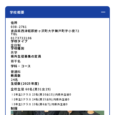
学校概要
住所
038-2761
青森県西津軽郡鰺ヶ沢町大字舞戸町字小夜72
TEL
0173722106
学校タイプ
全日制
学校種別
共学
県外生徒募集の定員
若干名
学科・コース
普通科
教員数
24
名
生徒数(
2025
年度)
全校生徒
60
名(男
31
女
29
)
├
1年生
1
クラス
23
名(男
10
女
13
)/内県外生徒
0
├
2年生
1
クラス
24
名(男
15
女
9
)/内県外生徒
0
├
3年生
1
クラス
13
名(男
6
女
7
)/内県外生徒
0
制服