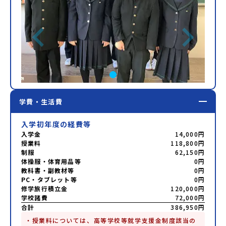
学費・生活費
入学初年度の経費等
入学金
14,000円
授業料
118,800円
制服
62,150円
体操服・体育用品等
0円
教科書・副教材等
0円
PC・タブレット等
0円
修学旅行積立金
120,000円
学校諸費
72,000円
合計
386,950円
・授業料については、高等学校等就学支援金制度該当の