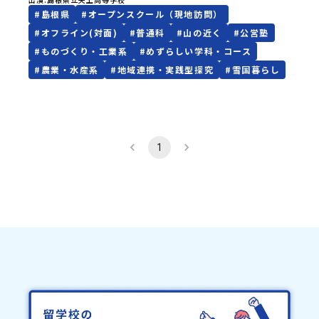
#
島根県
#
オープンスクール（現地訪問）
#
オフライン(対面)
#
普通科
#
山の近く
#
公営塾
#
ものづくり・工業系
#
めずらしい学科・コース
#
農業・水産系
#
地域連携・実践型探究
#
雪国暮らし
1