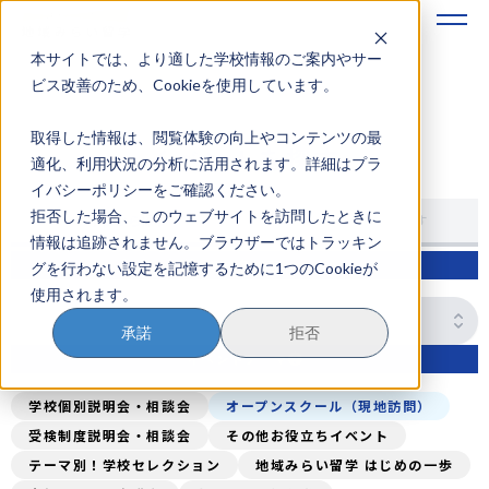
本サイトでは、より適した学校情報のご案内やサー
地域みらい留学のすすめかた
ビス改善のため、Cookieを使用しています。
取得した情報は、閲覧体験の向上やコンテンツの最
地域みらい留学とは
イベントを探す
適化、利用状況の分析に活用されます。詳細はプラ
イバシーポリシーをご確認ください。
学校を探す
拒否した場合、このウェブサイトを訪問したときに
学校から探す
エリア・特長から探す
情報は追跡されません。ブラウザーではトラッキン
イベントを探す
学校名検索
グを行わない設定を記憶するために1つのCookieが
使用されます。
おためし地域留学
承諾
拒否
マガジン
イベントテーマ
奨学金について
学校個別説明会・相談会
オープンスクール（現地訪問）
受検制度説明会・相談会
その他お役立ちイベント
テーマ別！学校セレクション
地域みらい留学 はじめの一歩
？
イベント参加方法