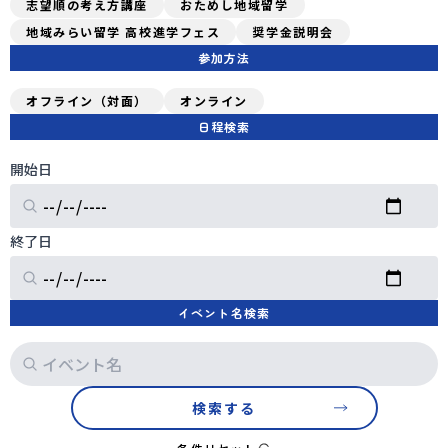
志望順の考え方講座
おためし地域留学
地域みらい留学 高校進学フェス
奨学金説明会
会員登録
MYページログイン
参加方法
オフライン（対面）
オンライン
日程検索
開始日
終了日
イベント名検索
検索する