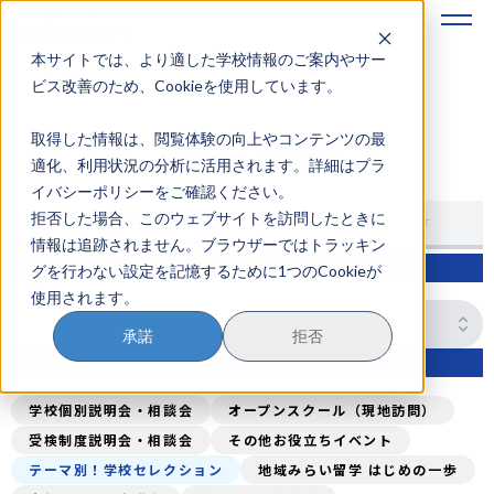
本サイトでは、より適した学校情報のご案内やサー
地域みらい留学のすすめかた
ビス改善のため、Cookieを使用しています。
取得した情報は、閲覧体験の向上やコンテンツの最
地域みらい留学とは
イベントを探す
適化、利用状況の分析に活用されます。詳細はプラ
イバシーポリシーをご確認ください。
学校を探す
拒否した場合、このウェブサイトを訪問したときに
学校から探す
エリア・特長から探す
情報は追跡されません。ブラウザーではトラッキン
イベントを探す
学校名検索
グを行わない設定を記憶するために1つのCookieが
使用されます。
おためし地域留学
承諾
拒否
マガジン
イベントテーマ
奨学金について
学校個別説明会・相談会
オープンスクール（現地訪問）
受検制度説明会・相談会
その他お役立ちイベント
テーマ別！学校セレクション
地域みらい留学 はじめの一歩
？
イベント参加方法