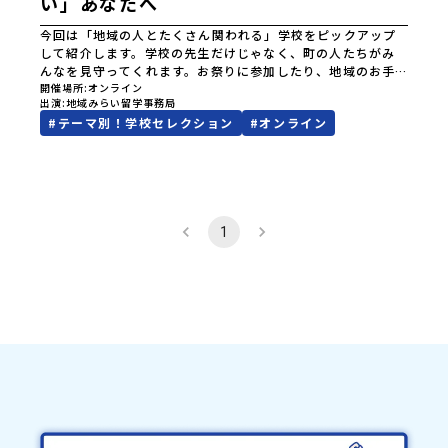
い」あなたへ
今回は「地域の人とたくさん関われる」学校をピックアップ
して紹介します。学校の先生だけじゃなく、町の人たちがみ
んなを見守ってくれます。お祭りに参加したり、地域のお手
伝いをしたり、下宿先で家族のように過ごしたり。人とのつ
開催場所
オンライン
出演
地域みらい留学事務局
ながりの中で優しく、温かく育つことができる学校をご紹介
#
テーマ別！学校セレクション
#
オンライン
します。✅ このイベントでわかること アットホームな雰囲気
を持つ学校いろんな世代の人と仲良くなれる「暮らしの近
さ」👪 こんな人におすすめいろんな大人と出会って、たくさ
んの大人とコミュニケーションをとりたいあなた町のみんな
に応援されるような、温かい環境で過ごしたいあなた地域な
らではの体験をたくさんしてみたいあなた
1