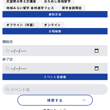
志望順の考え方講座
おためし地域留学
地域みらい留学 高校進学フェス
奨学金説明会
会員登録
MYページログイン
参加方法
オフライン（対面）
オンライン
日程検索
開始日
終了日
イベント名検索
検索する