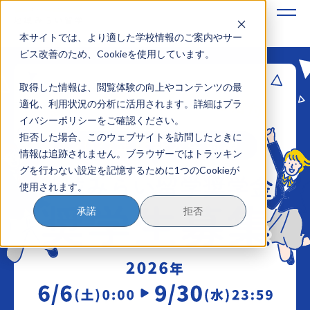
本サイトでは、より適した学校情報のご案内やサー
地域みらい留学のすすめかた
ビス改善のため、Cookieを使用しています。
地域みらい留学奨学金
取得した情報は、閲覧体験の向上やコンテンツの最
地域みらい留学とは
適化、利用状況の分析に活用されます。詳細はプラ
イバシーポリシーをご確認ください。
学校を探す
拒否した場合、このウェブサイトを訪問したときに
情報は追跡されません。ブラウザーではトラッキン
イベントを探す
グを行わない設定を記憶するために1つのCookieが
使用されます。
おためし地域留学
承諾
拒否
マガジン
奨学金について
？
イベント参加方法